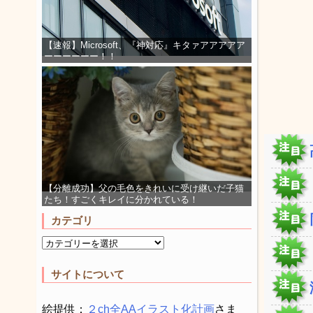
【速報】Microsoft、『神対応』キタァアアアアア
ーーーーーー！！
【分離成功】父の毛色をきれいに受け継いだ子猫
たち！すごくキレイに分かれている！
カテゴリ
サイトについて
絵提供：
２ch全AAイラスト化計画
さま