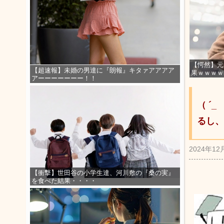
【愕然】元
【超速報】未婚の男達に『朗報』キタァアアアア
果ｗｗｗｗ
アーーーーーーー！！
（ ´
るし、
2024年12
【衝撃】世田谷の小学生達、河川敷の『桑の実』
を食べた結果・・・・