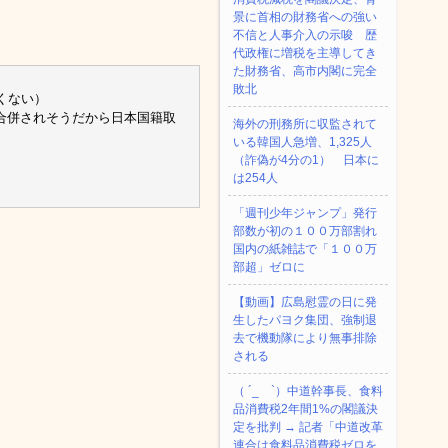
景に首相の財務省への強い
不信と人事介入の示唆 歴
代政権に増税を主導してき
た財務省、高市内閣に完全
敗北
くない）
収合併されそうだから日本国籍取
海外の刑務所に収監されて
いる韓国人急増、1,325人
（詐偽が4分の1） 日本に
は254人
「週刊少年ジャンプ」発行
部数が初の１００万部割れ
国内の紙雑誌で「１００万
部超」ゼロに
【動画】広島慰霊の日に発
生したパヨク集団、強制退
去で機動隊により無事排除
される
（ ´_ゝ`）中道幹事長、食料
品消費税2年間1%の閣議決
定を批判 → 記者「中道改革
連合は食料品消費税ゼロを