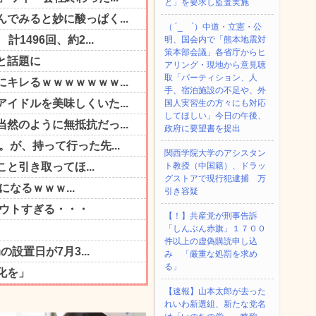
と」を要求し監査実施
（ ´_ゝ`）中道・立憲・公
明、国会内で「熊本地震対
策本部会議」各省庁からヒ
アリング・現地から意見聴
取「パーティション、人
手、宿泊施設の不足や、外
国人実習生の方々にも対応
してほしい」今日の午後、
政府に要望書を提出
関西学院大学のアシスタン
ト教授（中国籍）、ドラッ
グストアで現行犯逮捕 万
引き容疑
【！】共産党が刑事告訴
「しんぶん赤旗」１７００
件以上の虚偽購読申し込
み 「厳重な処罰を求め
る」
【速報】山本太郎が去った
れいわ新選組、新たな党名