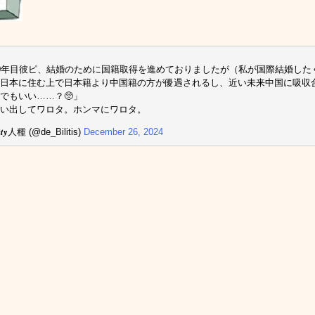
0年目彼ピ、結婚のために国籍取得を進めておりましたが（私が国際結婚した
「日本に住む上で日本籍より中国籍の方が優遇されるし、近い未来中国に吸
でもいい……？🥺」
い出してワロタ。ホンマにワロタ。
𝒕𝒕𝒚人種 (@de_Bilitis)
December 26, 2024