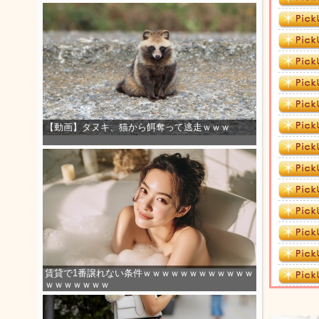
【動画】タヌキ、猫から餌奪って逃走ｗｗｗ
賃貸で1番譲れない条件ｗｗｗｗｗｗｗｗｗｗｗｗ
ｗｗｗｗｗｗｗ