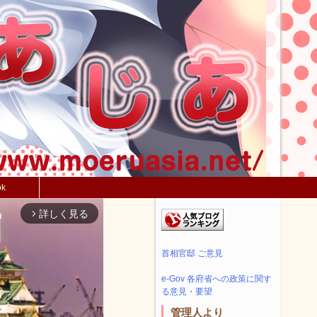
ok
詳しく見る
arrow_forward_ios
首相官邸 ご意見
e-Gov 各府省への政策に関す
る意見・要望
管理人より