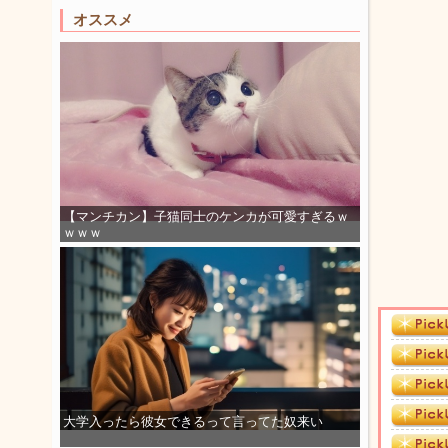
オススメ
【マンチカン】子猫同士のケンカが可愛すぎるｗ
ｗｗｗ
大学入ったら彼女できるって言ってた奴来い