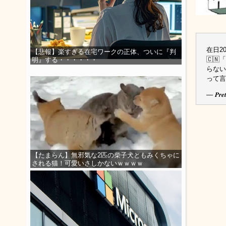
在日2
【悲報】楽すぎる在宅ワークの正体、ついに『判
🇨
明』する・・・・・・
らない
って言
— 𝑷𝒓
【たまらん】無邪気な2匹の柴子犬ともみくちゃに
される猫！可愛いさしかないｗｗｗｗ