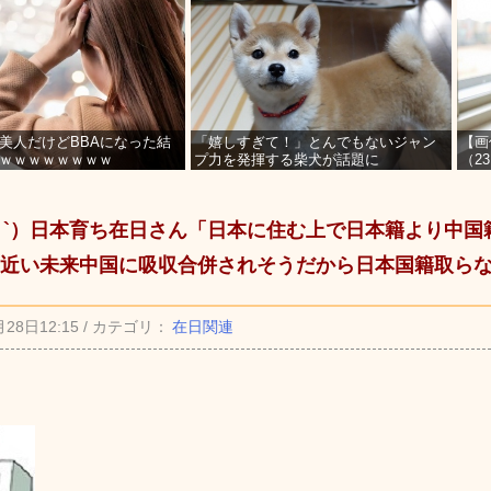
美人だけどBBAになった結
「嬉しすぎて！」とんでもないジャン
【画
ｗｗｗｗｗｗｗｗ
プ力を発揮する柴犬が話題に
（2
を募
_ゝ`）日本育ち在日さん「日本に住む上で日本籍より中
近い未来中国に吸収合併されそうだから日本国籍取ら
月28日12:15 / カテゴリ：
在日関連