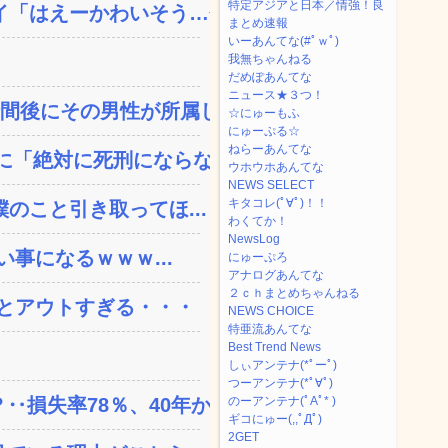
特定アジアと日本／情強！良
「はえーかわいそう…会...
まとめ速報
いーあんてな(#ﾟｗﾟ)
我無ちゃんねる
だめぽあんてな
ニュース★３つ！
間後にその男性が所属し...
☆にゅーもふ
にゅーぷる☆
ねらーあんてな
「絶対に死刑にならない...
ウホウホあんてな
NEWS SELECT
キタコレ(ﾟ∀ﾟ)！！
のこと引き取ってほ...
わくてか！
NewsLog
い事になるｗｗｗ...
にゅーぷろ
アナログあんてな
２ｃｈまとめちゃんねる
とアウトすぎる・・・
NEWS CHOICE
特亜流あんてな
Best Trend News
しぃアンテナ(*ﾟーﾟ)
つーアンテナ(*ﾟ∀ﾟ)
失率78％、40年か...
のーアンテナ(ﾟAﾟ* )
ギコにゅー(,,ﾟДﾟ)
2GET