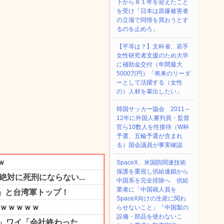
下から８１年を迎えたこと
を受け「日本は原爆被害者
の立場で同情を買おうとす
るのを止めろ」
【平等は？】文科省、若手
女性研究者支援のため大学
に補助金交付（年間最大
5000万円）「将来のリーダ
ーとして活躍する（女性
の）人材を輩出したい」
韓国サッカー協会 2011～
12年に外国人審判員・監督
官ら10数人を性接待（W杯
予選、五輪予選が含まれ
る）国会議員が事実確認
SpaceX、米国防関連技術
保護を重視し供給連鎖から
中国系を完全排除へ 供給
業者に「中国籍人員を
SpaceX向けの生産に関わ
らせないこと」「中国製の
設備・部品を使わないこ