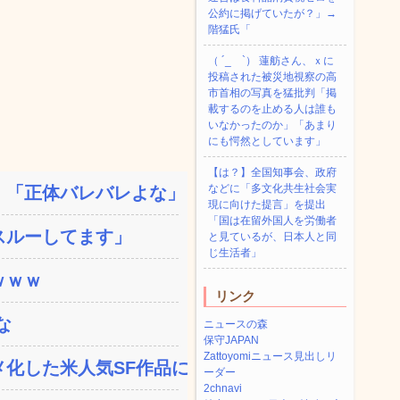
公約に掲げていたが？」→
階猛氏「
（ ´_ゝ`） 蓮舫さん、ｘに
投稿された被災地視察の高
市首相の写真を猛批判「掲
載するのを止める人は誰も
いなかったのか」「あまり
にも愕然としています」
【は？】全国知事会、政府
などに「多文化共生社会実
「正体バレバレよな」と黒...
現に向けた提言」を提出
「国は在留外国人を労働者
スルーしてます」
と見ているが、日本人と同
じ生活者」
ｗｗｗ
リンク
な
ニュースの森
保守JAPAN
Zattoyomiニュース見出しリ
した米人気SF作品に絶...
ーダー
2chnavi