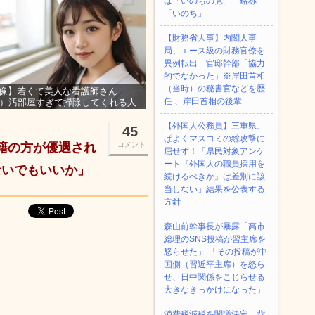
は「いのちの党」 略称
「いのち」
【財務省人事】内閣人事
局、エース級の財務官僚を
異例転出 官邸幹部「協力
的でなかった」※岸田首相
（当時）の秘書官などを歴
像】若くて美人な看護師さん
任 、岸田首相の後輩
3）汚部屋すぎて掃除してくれる人
集ｗｗｗ
【外国人公務員】三重県、
45
ぱよくマスコミの総攻撃に
国籍の方が優遇され
コメント
屈せず！「県民対象アンケ
ート『外国人の職員採用を
ないでもいいか」
続けるべきか』は差別に該
当しない」結果を公表する
方針
森山前幹事長が暴露「高市
総理のSNS投稿が習主席を
怒らせた」 「その投稿が中
国側（習近平主席）を怒ら
せ、日中関係をこじらせる
大きなきっかけになった」
消費税減税を閣議決定、背