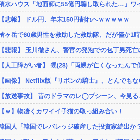
積水ハウス「地面師に55億円騙し取られた…」ワイ
【悲報】 ドル円、年末150円割れへｗｗｗｗｗ
槍ヶ岳で60歳男性を救助した救助隊、だが僅か1時
【悲報】 玉川徹さん、警官の発泡での包丁男死亡に
【人工障がい者】 甥(28)「両親が亡くなったんで僕
【画像】 Netflix版『リボンの騎士』、とんでもな
【放送事故】 昔のドラマのレ◯プシーン、今見る
【ｗ】物凄くカワイイ子猫の取っ組み合い！
韓国人「韓国でレバレッジ破産した投資家続出か？‥損