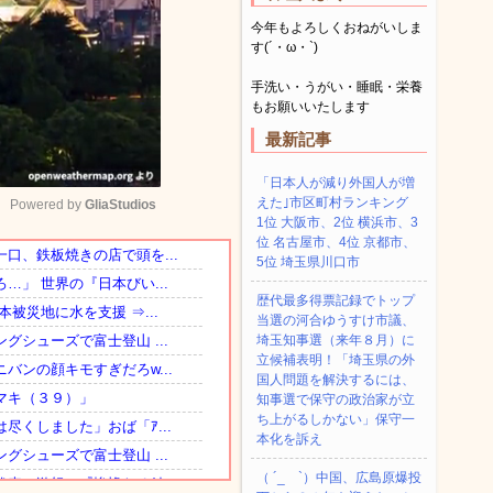
今年もよろしくおねがいしま
す(´・ω・`)
手洗い・うがい・睡眠・栄養
もお願いいたします
最新記事
「日本人が減り外国人が増
えた｣市区町村ランキング
Powered by 
GliaStudios
1位 大阪市、2位 横浜市、3
位 名古屋市、4位 京都市、
5位 埼玉県川口市
Mute
歴代最多得票記録でトップ
当選の河合ゆうすけ市議、
埼玉知事選（来年８月）に
立候補表明！「埼玉県の外
国人問題を解決するには、
知事選で保守の政治家が立
ち上がるしかない」保守一
本化を訴え
（ ´_ゝ`）中国、広島原爆投