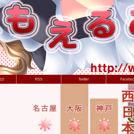
紹介
RSS
Twitter
Facebo