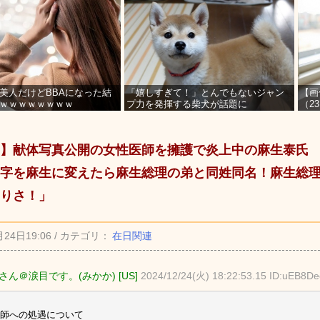
美人だけどBBAになった結
「嬉しすぎて！」とんでもないジャン
【画
ｗｗｗｗｗｗｗｗ
プ力を発揮する柴犬が話題に
（2
を募
】献体写真公開の女性医師を擁護で炎上中の麻生泰氏
字を麻生に変えたら麻生総理の弟と同姓同名！麻生総
りさ！」
月24日19:06 / カテゴリ：
在日関連
さん＠涙目です。(みかか) [US]
2024/12/24(火) 18:22:53.15 ID:uEB8D
師への処遇について