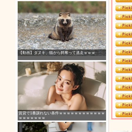
【動画】タヌキ、猫から餌奪って逃走ｗｗｗ
賃貸で1番譲れない条件ｗｗｗｗｗｗｗｗｗｗｗｗ
ｗｗｗｗｗｗｗ