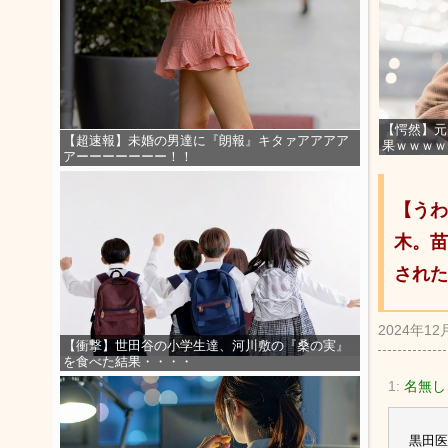
【愕然】元
【超速報】未婚の男達に『朗報』キタァアアアア
果ｗｗｗｗ
アーーーーーーー！！
【うわ
木。苗
された
2024年12
【衝撃】世田谷の小学生達、河川敷の『桑の実』
を食べた結果・・・・
1:
名無し
黒田医