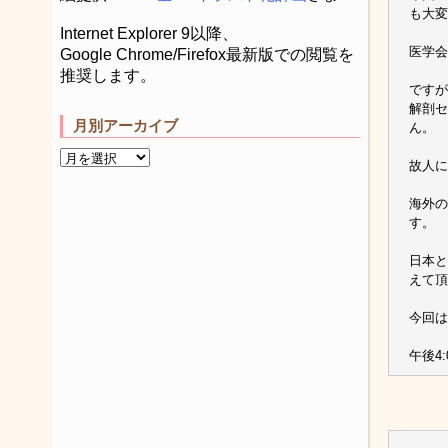
も大変
Internet Explorer 9以降、
医学会
Google Chrome/Firefox最新版での閲覧を
推奨します。
ですが
解剖セ
月別アーカイブ
ん。
故人に
海外の
す。
日本と
えて頂
今回は
午後4: