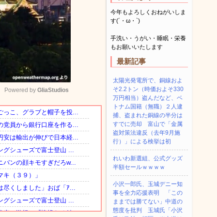
今年もよろしくおねがいしま
す(´・ω・`)
手洗い・うがい・睡眠・栄養
もお願いいたします
最新記事
太陽光発電所で、銅線およ
そ2.2トン（時価およそ330
Powered by 
GliaStudios
万円相当）盗んだなど、ベ
トナム国籍（無職）２人逮
捕、盗まれた銅線の半分は
Mute
すでに売却 富山で「金属
盗対策法違反（去年9月施
行）」による検挙は初
れいわ新選組、公式グッズ
半額セールｗｗｗｗ
小沢一郎氏、玉城デニー知
事を全力応援表明 「この
ままでは勝てない」中道の
態度を批判 玉城氏「小沢