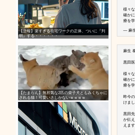
様々な
確かに
療を
— 麻生 
【悲報】楽すぎる在宅ワークの正体、ついに『判
明』する・・・・・・
麻生 泰
黒田医
様々な
確かに
療を学
【たまらん】無邪気な2匹の柴子犬ともみくちゃに
昨今の
される猫！可愛いさしかないｗｗｗｗ
けまし
黒田先
か伝え
えます