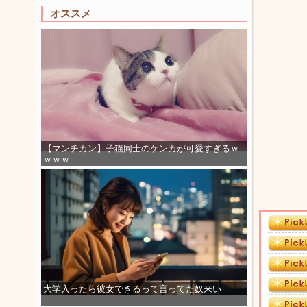
オススメ
【マンチカン】子猫同士のケンカが可愛すぎるｗ
ｗｗｗ
大学入ったら彼女できるって言ってた奴来い