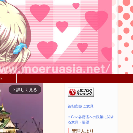
ok
詳しく見る
arrow_forward_ios
首相官邸 ご意見
e-Gov 各府省への政策に関す
る意見・要望
管理人より