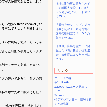
の方が大多数であることは良く
海外の刑務所に収監されて
いる韓国人急増、1,325人
（詐偽が4分の1） 日本に
は254人
でfresh cadaverとい
「週刊少年ジャンプ」発行
する事はできないと判断しまし
部数が初の１００万部割れ
国内の紙雑誌で「１００万
部超」ゼロに
た医師に施術して貰いたいと考
【動画】広島慰霊の日に発
生したパヨク集団、強制退
ださった解剖を熟知したドクタ
去で機動隊により無事排除
される
解剖セミナーを実施した事やこ
す。
リンク
ニュースの森
え方の違いであるし、仕方の無
保守JAPAN
Zattoyomiニュース見出しリ
ーダー
美容医療のために献体はしたく
2chnavi
特定アジアと日本／情強！良
まとめ速報
し、 他の美容医療に携わる方に