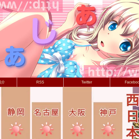
紹介
RSS
Twitter
Facebo