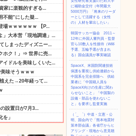
女性研究者支援のため大学
に補助金交付（年間最大
5000万円）「将来のリーダ
ーとして活躍する（女性
の）人材を輩出したい」
韓国サッカー協会 2011～
12年に外国人審判員・監督
官ら10数人を性接待（W杯
予選、五輪予選が含まれ
る）国会議員が事実確認
SpaceX、米国防関連技術
保護を重視し供給連鎖から
中国系を完全排除へ 供給
業者に「中国籍人員を
SpaceX向けの生産に関わ
らせないこと」「中国製の
設備・部品を使わないこ
と」を要求し監査実施
（ ´_ゝ`）中道・立憲・公
明、国会内で「熊本地震対
策本部会議」各省庁からヒ
アリング・現地から意見聴