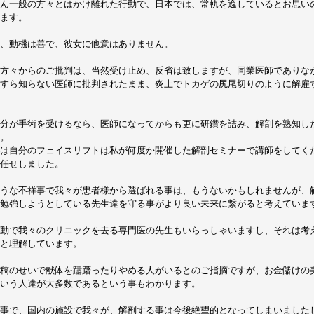
ん一般の方々とはかけ離れた行動で、日本では、常軌を逸しているとお思い
ます。
、動機は善で、彼女に他意はありません。
方々からのご批判は、当然受け止め、反省は致しますが、同業医師でありながら不勉強
すら知らない医師に批判されたまま、炎上でトカゲの尻尾切りのように解雇
分が手術を受けるなら、医師になってからも更に研鑽を詰み、解剖を熟知し
。
は自分のフェイスリフトは私が何度か開催した解剖セミナーで講師をしてく
任せしました。
うな不祥事で我々が患者様から選ばれる事は、もうないかもしれませんが、
勉強しようとしている先生達を守る事がより良い未来に繋がると考えていま
動で我々のクリニックを去る専門医の先生もいらっしゃいますし、それは考
と理解しています。
稿のせいで献体を躊躇ったりやめる人がいるとのご指摘ですが、お金儲けの
いう人達が大多数であるという事もわかります。
事で、国内の施設で我々が、解剖する事は今後絶望的となってしまいました