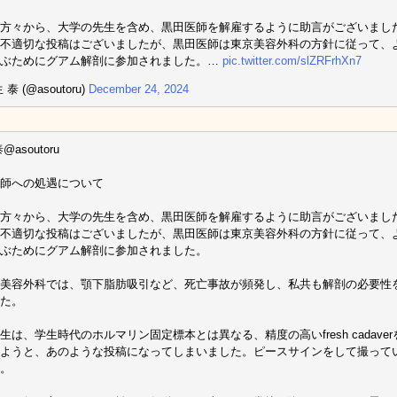
方々から、大学の先生を含め、黒田医師を解雇するように助言がございまし
不適切な投稿はございましたが、黒田医師は東京美容外科の方針に従って、
学ぶためにグアム解剖に参加されました。…
pic.twitter.com/slZRFrhXn7
泰 (@asoutoru)
December 24, 2024
@asoutoru
師への処遇について
方々から、大学の先生を含め、黒田医師を解雇するように助言がございまし
不適切な投稿はございましたが、黒田医師は東京美容外科の方針に従って、
ぶためにグアム解剖に参加されました。
美容外科では、顎下脂肪吸引など、死亡事故が頻発し、私共も解剖の必要性
た。
生は、学生時代のホルマリン固定標本とは異なる、精度の高いfresh cadav
ようと、あのような投稿になってしまいました。ピースサインをして撮って
。