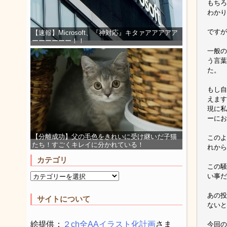
もちろ
わかり
ですが
【速報】Microsoft、『神対応』キタァアアアアア
ーーーーーー！！
一般の
う言葉
た。
もし自
えます
現に私
ーにお
【分離成功】父の毛色をきれいに受け継いだ子猫
このよ
たち！すごくキレイに分かれている！
れから
カテゴリ
この騒
い事だ
あの投
サイトについて
ないと
絵提供：
２ch全AAイラスト化計画
さま
今回の