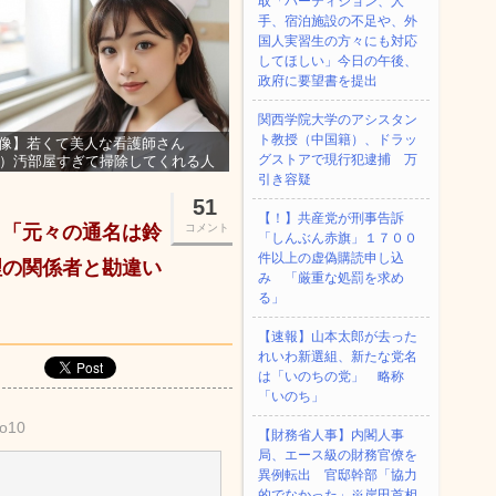
取「パーティション、人
手、宿泊施設の不足や、外
国人実習生の方々にも対応
してほしい」今日の午後、
政府に要望書を提出
関西学院大学のアシスタン
ト教授（中国籍）、ドラッ
像】若くて美人な看護師さん
グストアで現行犯逮捕 万
3）汚部屋すぎて掃除してくれる人
集ｗｗｗ
引き容疑
51
【！】共産党が刑事告訴
 「元々の通名は鈴
コメント
「しんぶん赤旗」１７００
件以上の虚偽購読申し込
理の関係者と勘違い
み 「厳重な処罰を求め
る」
【速報】山本太郎が去った
れいわ新選組、新たな党名
は「いのちの党」 略称
「いのち」
eo10
【財務省人事】内閣人事
局、エース級の財務官僚を
異例転出 官邸幹部「協力
的でなかった」※岸田首相