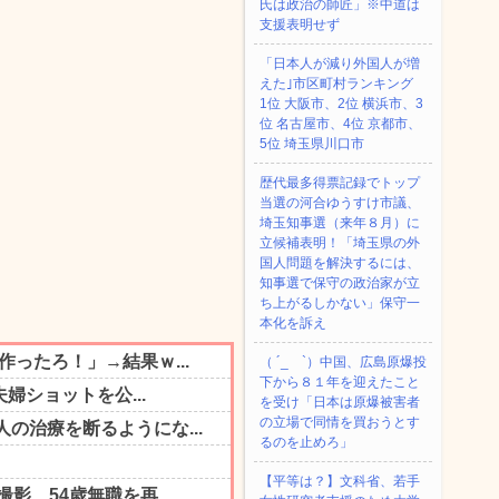
氏は政治の師匠」※中道は
支援表明せず
「日本人が減り外国人が増
えた｣市区町村ランキング
1位 大阪市、2位 横浜市、3
位 名古屋市、4位 京都市、
5位 埼玉県川口市
歴代最多得票記録でトップ
当選の河合ゆうすけ市議、
埼玉知事選（来年８月）に
立候補表明！「埼玉県の外
国人問題を解決するには、
知事選で保守の政治家が立
ち上がるしかない」保守一
本化を訴え
（ ´_ゝ`）中国、広島原爆投
下から８１年を迎えたこと
を受け「日本は原爆被害者
の立場で同情を買おうとす
るのを止めろ」
【平等は？】文科省、若手