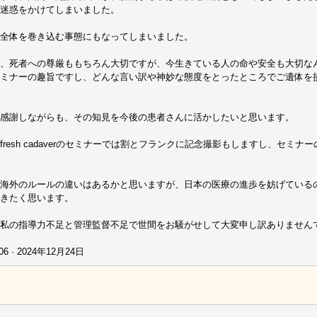
迷惑をかけてしまいました。
全体を巻き込む事態にもなってしまいました。
、死者への尊厳ももちろん大切ですが、今生きている人の命や安全も大切な
ミナーの趣旨ですし、どんな言い訳や神妙な態度をとったところでご遺体を
感謝しながらも、その知見を今後の患者さんに活かしたいと思います。
fresh cadaverのセミナーでは割とフランクに記念撮影もしますし、セミ
海外のルールの違いはあるかと思いますが、日本の医療の進歩を妨げている
きたく思います。
私の指導力不足と管理監督不足で世間をお騒がせして大変申し訳ありません
06 · 2024年12月24日