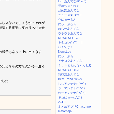
いーあんてな(#ﾟｗﾟ)
我無ちゃんねる
だめぽあんてな
ニュース★３つ！
☆にゅーもふ
んじゃないでしょうか？それが
にゅーぷる☆
損壊する事実に変わりありませ
ねらーあんてな
ウホウホあんてな
NEWS SELECT
キタコレ(ﾟ∀ﾟ)！！
わくてか！
ナーの様子もネット上に出てきま
NewsLog
にゅーぷろ
アナログあんてな
２ｃｈまとめちゃんねる
のはどちらの方なのか今一度考
NEWS CHOICE
特亜流あんてな
Best Trend News
でした。
しぃアンテナ(*ﾟーﾟ)
つーアンテナ(*ﾟ∀ﾟ)
のーアンテナ(ﾟAﾟ* )
ギコにゅー(,,ﾟДﾟ)
2GET
まとめアプリChaconne
matomeja