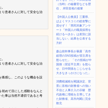
（当時）の秘書官などを歴
た。
任 、岸田首相の後輩
より患者さんに対して安全な治
【外国人公務員】三重県、
ぱよくマスコミの総攻撃に
屈せず！「県民対象アンケ
ート『外国人の職員採用を
続けるべきか』は差別に該
当しない」結果を公表する
方針
森山前幹事長が暴露「高市
総理のSNS投稿が習主席を
た。
怒らせた」 「その投稿が中
より患者さんに対して安全な治
国側（習近平主席）を怒ら
せ、日中関係をこじらせる
大きなきっかけになった」
を痛感し、このような機会を設
消費税減税を閣議決定、背
景に首相の財務省への強い
不信と人事介入の示唆 歴
erを初めて目にした感動をなんと
代政権に増税を主導してき
いた事は当然不適切であると考
た財務省、高市内閣に完全
敗北