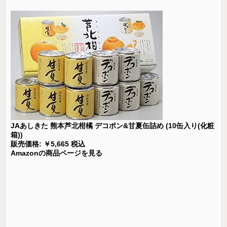
JAあしきた 熊本芦北柑橘 デコポン&甘夏缶詰め (10缶入り(化粧
箱))
販売価格: ￥5,665 税込
Amazonの商品ページを見る