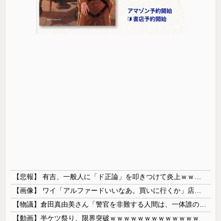
【悲報】 有吉、一般人に「ド正論」を叩きつけて炎上ｗｗｗｗｗｗｗｗ
【画像】 ワイ「アルファードいいなあ。買いに行くか」店員「ほいっ見積もりな！」ワイ「金額おかしくね？」←お前らもそう思うよな？？？？？
【物議】倉田真由美さん「警官を非難する人間は、一体誰の命を守りたいのか」
【動画】半ケツ祭り、限界突破ｗｗｗｗｗｗｗｗｗｗｗｗｗ