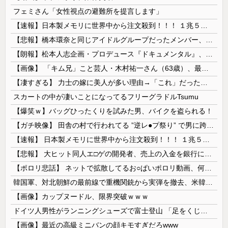
フェミさん「女性視点の避難所を提言します」
【速報】日本製メモリに世界中から注文殺到！！！ １兆５０００億円で工場増築へ
【悲報】橋本環奈と同じアイドルグループだったメンバー、突然暴露をしだす 【Pickup05153422】
【朗報】松本人志企画・プロデュース『ドキュメンタル』、アメリカで初の制作が決定！ 海外タイトル『LOL』として世界25ヶ国・地域で展開
【画像】 「キム兄」こと芸人・木村祐一さん（63歳）、最新の松本人志さんとのツーショットが完全に別人だとネット騒然！ 「マジで誰かわからん」...
【凄すぎる】 力士の嫁に美人が多い理由→「これ」だったｗｗｗｗｗｗｗ
スカートの中が凄いことになってるフリーグラドルTsumu
【爆笑ｗ】バッグひったくりを試みた男、バイクを盗られる！
【ガチ映像】 田舎の村で行われてる ”逆レ●プ祭り” で男に跨って無理矢理チ●コを挿入する女の動画がエ□すぎる…
【速報】 日本製メモリに世界中から注文殺到！！！ １兆５０００億円で工場増築へ
【悲報】 大ヒット同人エ□ゲの開発者、売上の入金を銀行に拒否され受け取れず、多額の納税義務だけが残る
【ポロリ悲話】 ネットで拡散してるお○ぱいポロリ動画、何故か叩かれる・・・
韓国軍、対北朝鮮の最前線で重機関銃から実弾を撤去、米韓合同演習では米軍の無人機を「北朝鮮の侵入だ！」と迎撃一歩手前まで……ゆるんでるなぁ
【画像】カップヌードル、限界突破ｗｗｗ
ドイツ人男性がランニングシューズで富士登山 「足をくじいて動けない」
【画像】最近の高級ミニバンの顔キモすぎだろwww