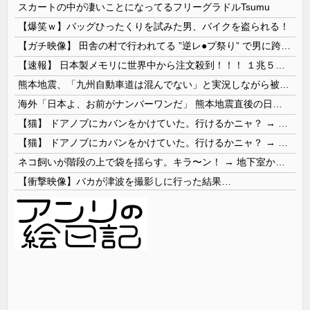
スカートの中が凄いことになってるフリーグラドルTsumu
【爆笑ｗ】バッグひったくりを試みた男、バイクを盗られる！
【ガチ映像】 田舎の村で行われてる ”逆レ●プ祭り” で男に跨って無理矢理チ●コを挿入する女の動画がエ□すぎる…
【速報】 日本製メモリに世界中から注文殺到！！！ １兆５０００億円で工場増築へ
熊本地震、「九州自動車道は混んでない」と実況しながら被災地へ向かう有名アナなどに批判殺到 全国紙記者「最新の状況をいち早く伝えることは報道機関としての責務」「情報を取り上げることには大きな意義がある」
海外「日本よ、お前がナンバーワンだ」 熊本地震直後の日本の対応のスピードに世界が衝撃
【猫】 ドアノブにカバンをかけていた。行けるかニャ？ → 猫はこうなります…
【猫】 ドアノブにカバンをかけていた。行けるかニャ？ → 猫はこうなります…
ネコ飼いが階段の上で袋を揺らす。キラ〜ン！ → 地下室からヤツが現れる…
【衝撃映像】バカが津波を撮影しに行った結果…