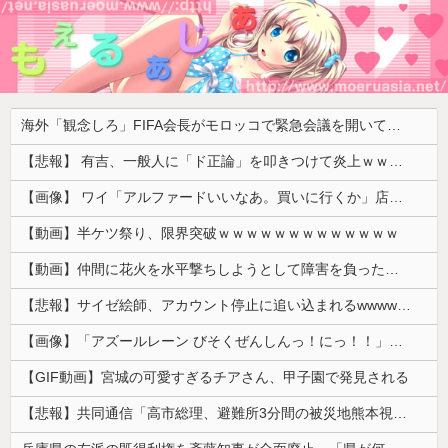
海外「観念しろ」FIFA会長がモロッコで緊急会議を開いて海外大騒ぎ！（海外の反応）
【悲報】 有吉、一般人に「ド正論」を叩きつけて炎上ｗｗｗｗｗｗｗｗ
【画像】 ワイ「アルファードいいなあ。買いに行くか」店員「ほいっ見積もりな！」ワイ「金額おかしくね？」←お前らもそう思うよな？？？？？
【動画】半ケツ祭り、限界突破ｗｗｗｗｗｗｗｗｗｗｗｗｗ
【動画】仲間に花火を水平撃ちしようとして障害を負ったかもしれない事故。
【悲報】サイゼ絵師、アカウント停止に追い込まれるwwwwwww
【画像】「アズールレーン びそくぜんしんっ！にっ！！」、マジのガチでシコらせにくるｗｗｗｗｗ
【GIF動画】宮城の可愛すぎるチアさん、甲子園で発見される
【悲報】共同通信「高市総理、避難所3分間の被災地熊本視察動画に批判！」 → 内閣報道官「避難所視察は51分間！大変な状況の中で、1時間近く受け入れていただき、感謝！」