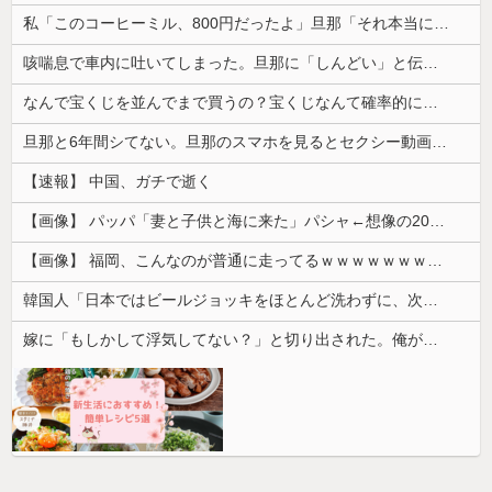
私「このコーヒーミル、800円だったよ」旦那「それ本当に？」→コレクターの旦那が予想以上に食いついた理由とは…
咳喘息で車内に吐いてしまった。旦那に「しんどい」と伝えたら「運転してる俺はしんどくねぇっていうのかよ！！！」と怒鳴られて…
なんで宝くじを並んでまで買うの？宝くじなんて確率的に当選する可能性は低いのに...
旦那と6年間シてない。旦那のスマホを見るとセクシー動画を見ていた形跡が...問い詰めると
【速報】 中国、ガチで逝く
【画像】 パッパ「妻と子供と海に来た」パシャ←想像の200倍は神々しくて草
【画像】 福岡、こんなのが普通に走ってるｗｗｗｗｗｗｗｗｗｗｗｗｗｗｗｗｗｗｗｗｗｗｗｗｗｗｗｗｗｗｗｗｗｗｗｗｗｗｗｗ
韓国人「日本ではビールジョッキをほとんど洗わずに、次の客に出すんだ！ これが証拠の映像だ!!」……あー、なるほどですねー。韓国には「アレ」がな...
嫁に「もしかして浮気してない？」と切り出された。俺が「おまえと違って浮気なんかするほど今の生活に不満なんてないし。」と言った途端に嫁が泣...