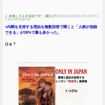
4:
名無しさん＠涙目です。(庭) [ﾆﾀﾞ]
2024/12/22(日) 20:22:07.2
3 ID:k3ACGB7X0
>内閣を支持する理由を複数回答で聞くと「人柄が信頼
できる」が39%で最も多かった。
はぁ？