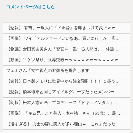
コメントページはこちら
【悲報】 有吉、一般人に「ド正論」を叩きつけて炎上ｗｗｗｗｗｗｗｗ
【画像】 ワイ「アルファードいいなあ。買いに行くか」店員「ほいっ見積もりな！」ワイ「金額おかしくね？」←お前らもそう思うよな？？？？？
【物議】倉田真由美さん「警官を非難する人間は、一体誰の命を守りたいのか」
【動画】半ケツ祭り、限界突破ｗｗｗｗｗｗｗｗｗｗｗｗｗ
フェミさん「女性視点の避難所を提言します」
【速報】日本製メモリに世界中から注文殺到！！！ １兆５０００億円で工場増築へ
【悲報】橋本環奈と同じアイドルグループだったメンバー、突然暴露をしだす 【Pickup05153422】
【朗報】松本人志企画・プロデュース『ドキュメンタル』、アメリカで初の制作が決定！ 海外タイトル『LOL』として世界25ヶ国・地域で展開
【画像】 「キム兄」こと芸人・木村祐一さん（63歳）、最新の松本人志さんとのツーショットが完全に別人だとネット騒然！ 「マジで誰かわからん」...
【凄すぎる】 力士の嫁に美人が多い理由→「これ」だったｗｗｗｗｗｗｗ