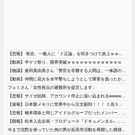
【悲報】 有吉、一般人に「ド正論」を叩きつけて炎上ｗｗｗｗｗｗｗｗ
【動画】半ケツ祭り、限界突破ｗｗｗｗｗｗｗｗｗｗｗｗｗ
【物議】倉田真由美さん「警官を非難する人間は、一体誰の命を守りたいのか」
【動画】仲間に花火を水平撃ちしようとして障害を負ったかもしれない事故。
フェミさん「女性視点の避難所を提言します」
【悲報】サイゼ絵師、アカウント停止に追い込まれるwwwwwww
【速報】日本製メモリに世界中から注文殺到！！！ １兆５０００億円で工場増築へ
【悲報】橋本環奈と同じアイドルグループだったメンバー、突然暴露をしだす 【Pickup05153422】
【朗報】松本人志企画・プロデュース『ドキュメンタル』、アメリカで初の制作が決定！ 海外タイトル『LOL』として世界25ヶ国・地域で展開
今まで沈黙を保っていた例の男が反高市活動を再開した模様、財務省を手を組んでの返り咲きが狙いか？