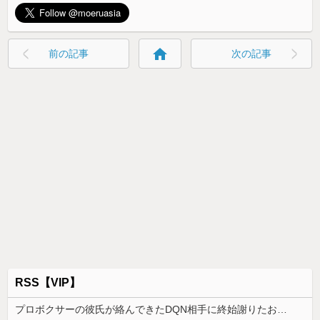
home
前の記事
次の記事
RSS【VIP】
プロボクサーの彼氏が絡んできたDQN相手に終始謝りたおしててダサすぎる。正直かっこ悪かった