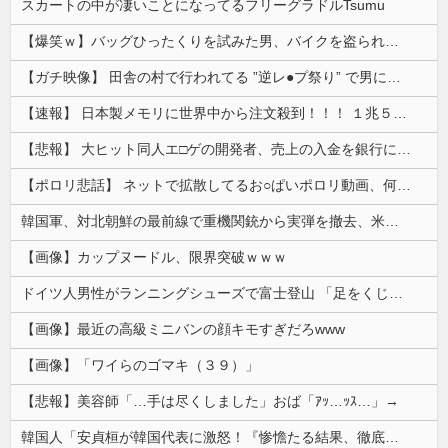
スカートの中が凄いことになってるフリーグラドルTsumu
【爆笑ｗ】バッグひったくりを試みた男、バイクを盗られる！
【ガチ映像】 田舎の村で行われてる ”逆レ●プ祭り” で男に跨って無理矢理チ●コを挿入する女の動画がエ□すぎる…
【速報】 日本製メモリに世界中から注文殺到！！！ １兆５０００億円で工場増築へ
【悲報】 大ヒット同人エ□ゲの開発者、売上の入金を銀行に拒否され受け取れず、多額の納税義務だけが残る
【ポロリ悲話】 ネットで拡散してるお○ぱいポロリ動画、何故か叩かれる・・・
韓国軍、対北朝鮮の最前線で重機関銃から実弾を撤去、米韓合同演習では米軍の無人機を「北朝鮮の侵入だ！」と迎撃一歩手前まで……ゆるんでるなぁ
【画像】カップヌードル、限界突破ｗｗｗ
ドイツ人男性がランニングシューズで富士登山 「足をくじいて動けない」
【画像】最近の高級ミニバンの顔キモすぎだろwww
【画像】「ワイらのゴマキ（３９）」
【悲報】美容師「…手は尽くしました」おば「ｱｯ…ｯｽ…」→
韓国人「安貞桓が韓国代表に激怒！『惨憺たる結果、徹底的な刷新が必要だ』と監督や協会を痛烈批判」