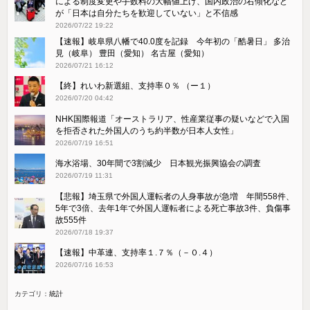
による制度変更や手数料の大幅値上げ、国内政治の右傾化など
が「日本は自分たちを歓迎していない」と不信感
2026/07/22 19:22
【速報】岐阜県八幡で40.0度を記録 今年初の「酷暑日」 多治
見（岐阜） 豊田（愛知） 名古屋（愛知）
2026/07/21 16:12
【終】れいわ新選組、支持率０％ （ー１）
2026/07/20 04:42
NHK国際報道「オーストラリア、性産業従事の疑いなどで入国
を拒否された外国人のうち約半数が日本人女性」
2026/07/19 16:51
海水浴場、30年間で3割減少 日本観光振興協会の調査
2026/07/19 11:31
【悲報】埼玉県で外国人運転者の人身事故が急増 年間558件、
5年で3倍、去年1年で外国人運転者による死亡事故3件、負傷事
故555件
2026/07/18 19:37
【速報】中革連、支持率１.７％（－０.４）
2026/07/16 16:53
カテゴリ：
統計