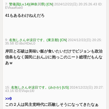
7:
警備員[Lv.14](神奈川県) [CN]
2024/12/22(日) 20:25:26.43 ID:
EVkaaKse0
41もあるわけねえだろ
9:
名無しさん＠涙目です。(東京都) [CN]
2024/12/22(日) 20:25:
35.58 ID:itbcHDeL0
岸田と石破は美味い飯が食いたいだけでビジョンも政治
信条もなく国民におんぶに抱っこのニート総理だもんな
あｗ
15:
名無しさん＠涙目です。(みかか) [US]
2024/12/22(日) 20:27:
43.16 ID:EVixpc1l0
>>9
この２人は民主党時代に匹敵しそうになってきたなぁ