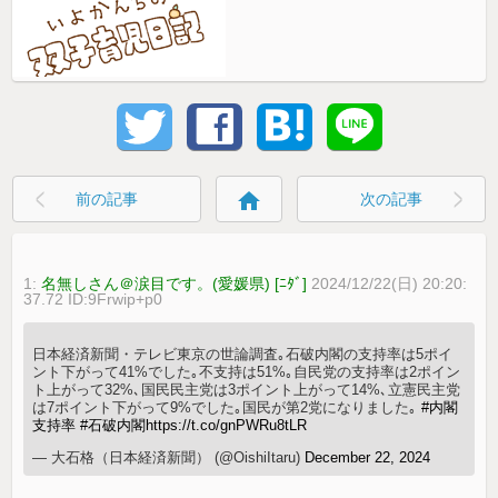
home
前の記事
次の記事
1:
名無しさん＠涙目です。(愛媛県) [ﾆﾀﾞ]
2024/12/22(日) 20:20:
37.72 ID:9Frwip+p0
日本経済新聞・テレビ東京の世論調査｡石破内閣の支持率は5ポイ
ント下がって41%でした｡不支持は51%｡自民党の支持率は2ポイン
ト上がって32%､国民民主党は3ポイント上がって14%､立憲民主党
は7ポイント下がって9%でした｡国民が第2党になりました｡
#内閣
支持率
#石破内閣
https://t.co/gnPWRu8tLR
— 大石格（日本経済新聞） (@OishiItaru)
December 22, 2024