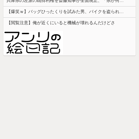
兵庫県の左派の既得利権を斎藤知事が全面廃止、「県が何をするねん？」と存在意義そのものが不明で……
【爆笑ｗ】バッグひったくりを試みた男、バイクを盗られる！
【閲覧注意】俺が近くにいると機械が壊れるんだけどさ