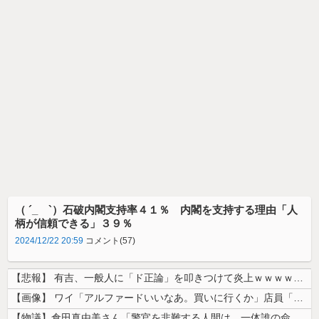
（ ´_ゝ`）石破内閣支持率４１％ 内閣を支持する理由「人
柄が信頼できる」３９％
2024/12/22 20:59
コメント(57)
【悲報】 有吉、一般人に「ド正論」を叩きつけて炎上ｗｗｗｗｗｗｗｗ
【画像】 ワイ「アルファードいいなあ。買いに行くか」店員「ほいっ見積も...
【物議】倉田真由美さん「警官を非難する人間は、一体誰の命を守りたいのか...