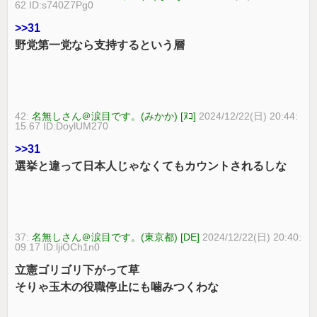
62 ID:s740Z7Pg0
>>31
野党第一党なら支持するという層
42:
名無しさん＠涙目です。(みかか) [ﾇｺ]
2024/12/22(日) 20:44:
15.67 ID:DoylUM270
>>31
選挙と違って日本人じゃなくてもカウントされるしな
37:
名無しさん＠涙目です。(東京都) [DE]
2024/12/22(日) 20:40:
09.17 ID:ljiOCh1n0
立憲ゴリゴリ下がって草
そりゃ玉木の役職停止にも噛みつくわな