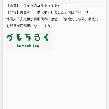
【画像】「ワイらのゴマキ（３９）」
【悲報】美容師「…手は尽くしました」おば「ｱｯ…ｯｽ…」→
韓国人「安貞桓が韓国代表に激怒！『惨憺たる結果、徹底的な刷新が必要だ』と監督や協会を痛烈批判」
お部屋が汚部屋になってまう、、