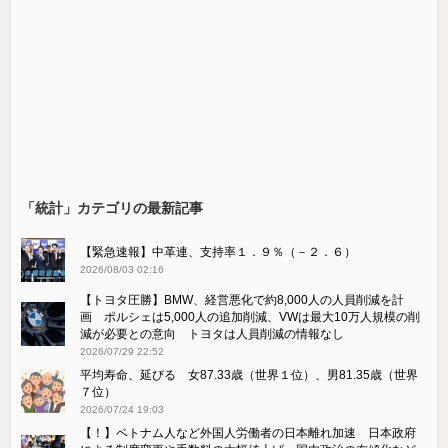
「統計」カテゴリの最新記事
【緊急速報】中革連、支持率１．９％（－２．６）
2026/08/03 02:16
【トヨタ圧勝】BMW、経営悪化で約8,000人の人員削減を計
画 ポルシェは5,000人の追加削減、VWは最大10万人規模の削
減が必要との意向 トヨタは人員削減の情報なし
2026/07/29 22:52
平均寿命、延びる 女87.33歳（世界１位）、男81.35歳（世界
７位）
2026/07/24 19:03
【！】ベトナム人など外国人労働者の日本離れ加速 日本政府