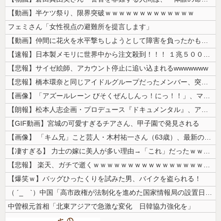
【動画】半ケツ祭り、限界突破ｗｗｗｗｗｗｗｗｗｗｗｗｗ
フェミさん「女性視点の避難所を提言します」
【動画】仲間に花火を水平撃ちしようとして障害を負ったかもしれない事故。
【速報】日本製メモリに世界中から注文殺到！！！ １兆５０００億円で工場...
【悲報】サイゼ絵師、アカウント停止に追い込まれるwwwwwww
【悲報】橋本環奈と同じアイドルグループだったメンバー、突然暴露をしだす...
【画像】「アズールレーン びそくぜんしんっ！にっ！！」、マジのガチでシ...
【朗報】松本人志企画・プロデュース『ドキュメンタル』、アメリカで初の制...
【GIF動画】宮城の可愛すぎるチアさん、甲子園で発見される
【画像】 「キム兄」こと芸人・木村祐一さん（63歳）、最新の松本人志さ...
【凄すぎる】 力士の嫁に美人が多い理由→「これ」だったｗｗｗｗｗｗｗ
【悲報】 楽天、ガチで逝くｗｗｗｗｗｗｗｗｗｗｗｗｗｗｗｗｗｗｗｗ
【爆笑ｗ】バッグひったくりを試みた男、バイクを盗られる！
（ ´_ゝ`）中国「高市政権が法制化を進めた国家情報局の設置日が7月3...
中曽根元首相「北東アジアで急激な変化 日韓協力強化を」