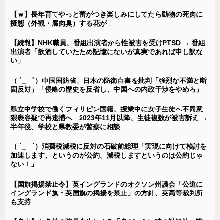
【ｗ】長年育てやっと蕾がつき楽しみにしてたら動物の死肉に
擬態（外観・腐肉臭）する花が！
【続報】NHK職員、番組出演者から性被害を受けPTSD → 番組
出演者「飲酒していたため記憶にないが真実であれば申し訳な
い」
（ ´_ゝ`）中国国防省、日本の防衛白書を批判「強烈な不満と断
固反対」「侵略の歴史を反省し、中国への内政干渉をやめろ」
県立中学校で働くフィリピン国籍、授業中に女子生徒へ不同意
猥褻容疑で再逮捕へ 2023年11月以降、生徒複数が被害訴え →
半年後、学校と県教委が警察に相談
（ ´_ゝ`）消費税減税に反対の石破前総理「実現に向けて検討を
加速します、というのが公約。減税しますというのは公約じゃ
ない！」
【国旗掲揚禁止令】英イングランドのオクソン州議会「公道に
イングランド旗・英国旗の掲揚を禁止」の方針、英高等裁判所
も支持