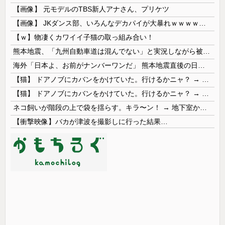
【画像】 元モデルのTBS新人アナさん、プリケツ
【画像】 JKダンス部、いろんなデカパイが大暴れｗｗｗｗｗｗｗ
【ｗ】物凄くカワイイ子猫の取っ組み合い！
熊本地震、「九州自動車道は混んでない」と実況しながら被災地へ向かう有名アナなどに批判殺到 全国紙記者「最新の状況をいち早く伝えることは報道機関としての責務」「情報を取り上げることには大きな意義がある」
海外「日本よ、お前がナンバーワンだ」 熊本地震直後の日本の対応のスピードに世界が衝撃
【猫】 ドアノブにカバンをかけていた。行けるかニャ？ → 猫はこうなります…
【猫】 ドアノブにカバンをかけていた。行けるかニャ？ → 猫はこうなります…
ネコ飼いが階段の上で袋を揺らす。キラ〜ン！ → 地下室からヤツが現れる…
【衝撃映像】バカが津波を撮影しに行った結果…