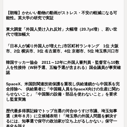
【朗報】かわいい動物の動画がストレス・不安の軽減になる可
能性。英大学の研究で実証
東大調査「外国人受け入れ反対」大幅増（20.7pt増）、若い世
代で増加幅大
「日本人が減り外国人が増えた｣市区町村ランキング 1位 大阪
市、2位 横浜市、3位 名古屋市、4位 京都市、5位 埼玉県川口市
韓国サッカー協会 2011～12年に外国人審判員・監督官ら10数
人を性接待（W杯予選、五輪予選が含まれる）国会議員が事実確
認
SpaceX、米国防関連技術保護を重視し供給連鎖から中国系を完
全排除へ 供給業者に「中国籍人員をSpaceX向けの生産に関わ
らせないこと」「中国製の設備・部品を使わないこと」を要求
し監査実施
歴代最多得票記録でトップ当選の河合ゆうすけ市議、埼玉知事
選（来年８月）に立候補表明！「埼玉県の外国人問題を解決す
るには、知事選で保守の政治家が立ち上がるしかない」保守一
本化を訴え