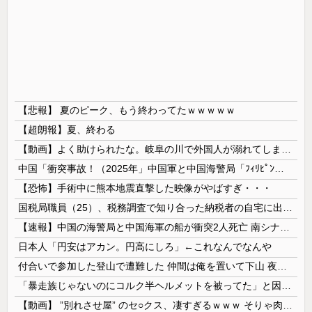
【悲報】 夏のピーク、もう終わってたｗｗｗｗｗ
【超朗報】夏、終わる
【動画】よく助けられたな。岐阜の川で外国人が溺れてしまう事故。
中国「衝突事故！（2025年」中国軍と中国海警局「ﾌｨﾘﾋﾟﾝ船の追跡中に衝突！（8/11」中国「2人死亡」中国政府「1年間隠蔽」日本「隠蔽され...
【恐怖】手術中に熊本地震直撃した映像がやばすぎ・・・
国税局職員（25）、税務調査で知り合った納税者の自宅に出入りしお小遣い1億5000万円頂戴するwww
【速報】中国の海警局と中国海軍の船が衝突2人死亡 南シナ海でフィリピン船を追跡中
日本人「円安はアカン。円高にしろ」←これなんでなんや
付合いで参加した登山で遭難した 仲間は俺を置いて下山 夜を明かす為の風避けの大きめの木を探してる途中で氷漬けの人を見つけて話しかけたが反応せず → 薄れゆく意識の中で俺は…
「暴走族じゃないのにコルク半ヘルメットを被ってた」と因縁つけて暴行 少年らと父親(37)逮捕
【動画】 ”別れさせ屋” のセ○クス、凄すぎるｗｗｗ そりゃ肉便器に堕ちるわｗｗｗ