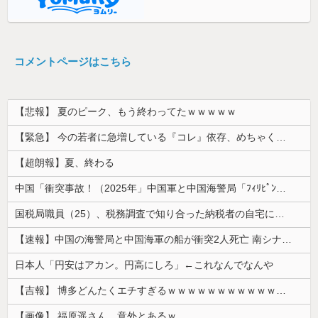
コメントページはこちら
【悲報】 夏のピーク、もう終わってたｗｗｗｗｗ
【緊急】 今の若者に急増している『コレ』依存、めちゃくちゃ深刻な模様w w w w w w w w w w
【超朗報】夏、終わる
中国「衝突事故！（2025年」中国軍と中国海警局「ﾌｨﾘﾋﾟﾝ船の追跡中に衝突！（8/11」中国「2人死亡」中国政府「1年間隠蔽」日本「隠蔽され...
国税局職員（25）、税務調査で知り合った納税者の自宅に出入りしお小遣い1億5000万円頂戴するwww
【速報】中国の海警局と中国海軍の船が衝突2人死亡 南シナ海でフィリピン船を追跡中
日本人「円安はアカン。円高にしろ」←これなんでなんや
【吉報】 博多どんたくエチすぎるｗｗｗｗｗｗｗｗｗｗｗｗｗｗｗ
【画像】 福原遥さん、意外とあるｗ