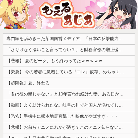
専門家を舐めきった某国国営メディア、「日本の反撃能力が地域を不安定化させている」というストーリーで番組制作を進めようとするも……
「さりげなく凄いこと言ってない？」と財務官僚の増上慢っぷりに衝撃を受ける人が続出、なぜ官僚にすぎない財務省が……
【悲報】 夏のピーク、もう終わってたｗｗｗｗｗ
【緊急】 今の若者に急増している『コレ』依存、めちゃくちゃ深刻な模様w w w w w w w w w w
【超朗報】夏、終わる
「君は彼の親じゃない」と10年言われ続けた妻、ある日から薬の管理も着替えの声かけもやめた
【動画】よく助けられたな。岐阜の川で外国人が溺れてしまう事故。
【恐怖】手術中に熊本地震直撃した映像がやばすぎ・・・
【悲報】お前らアニメにわかが過ぎてこのアニメ知らないｗｗｗｗｗ