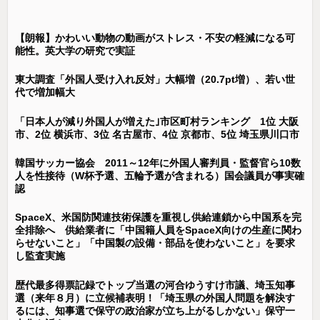
【朗報】かわいい動物の動画がストレス・不安の軽減になる可
能性。英大学の研究で実証
東大調査「外国人受け入れ反対」大幅増（20.7pt増）、若い世
代で増加幅大
「日本人が減り外国人が増えた｣市区町村ランキング 1位 大阪
市、2位 横浜市、3位 名古屋市、4位 京都市、5位 埼玉県川口市
韓国サッカー協会 2011～12年に外国人審判員・監督官ら10数
人を性接待（W杯予選、五輪予選が含まれる）国会議員が事実確
認
SpaceX、米国防関連技術保護を重視し供給連鎖から中国系を完
全排除へ 供給業者に「中国籍人員をSpaceX向けの生産に関わ
らせないこと」「中国製の設備・部品を使わないこと」を要求
し監査実施
歴代最多得票記録でトップ当選の河合ゆうすけ市議、埼玉知事
選（来年８月）に立候補表明！「埼玉県の外国人問題を解決す
るには、知事選で保守の政治家が立ち上がるしかない」保守一