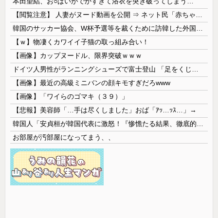
本田望結、お○ぱいがでかすぎて浴衣を突き破ってしまう…
【閲覧注意】 人妻がヌード動画を公開 ⇒ ネット民「赤ちゃんに絶対に母乳を上げないで！」（衝撃動画）
韓国のサッカー協会、W杯予選等を裁くために訪韓した外国人審判を「性接待」していた……大して強くもないチームが潤沢な予算を持ってりゃそうなるわな
【ｗ】物凄くカワイイ子猫の取っ組み合い！
【画像】カップヌードル、限界突破ｗｗｗ
ドイツ人男性がランニングシューズで富士登山 「足をくじいて動けない」
【画像】最近の高級ミニバンの顔キモすぎだろwww
【画像】「ワイらのゴマキ（３９）」
【悲報】美容師「…手は尽くしました」おば「ｱｯ…ｯｽ…」→
韓国人「安貞桓が韓国代表に激怒！『惨憺たる結果、徹底的な刷新が必要だ』と監督や協会を痛烈批判」
お部屋が汚部屋になってまう、、