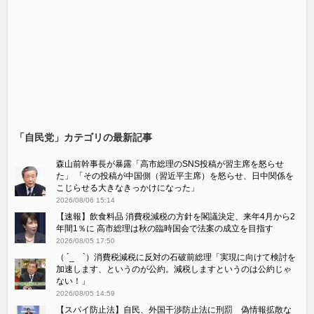
「自民党」カテゴリの最新記事
森山前幹事長が暴露「高市総理のSNS投稿が習主席を怒らせ
た」 「その投稿が中国側（習近平主席）を怒らせ、日中関係を
こじらせる大きなきっかけになった」
2026/08/06 15:14
【速報】飲食料品 消費税減税の方針を閣議決定、来年4月から2
年間1％に 高市総理は秋の臨時国会で法案の成立を目指す
2026/08/05 17:50
（ ´_ゝ`）消費税減税に反対の石破前総理「実現に向けて検討を
加速します、というのが公約。減税しますというのは公約じゃ
ない！」
2026/08/05 14:59
【スパイ防止法】自民、外国干渉防止法に刑罰 偽情報拡散な