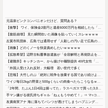
元温泉ピンクコンパニオンだけど、質問ある？
【衝撃】 ワイ、保険金2億円と遺産6000万円を相続したら「こう」なった・・・
【腹筋崩壊】 見た瞬間吹いた画像を貼っていくスレｗｗｗｗ
左翼市民団体、広島では通用せず「人殺しの汚い足で広島の土を踏むな！」→広島県民「お前らの方が汚いんじゃ！」「ワシらが広島県民じゃ」
【画像】どのくノ一を快楽責めしたいｗｗｗｗｗ
【拡散希望】辺野古転覆事故遺族が「全容解明と再発防止を求める会」設立 継続的に活動するためと説明、クラファン立ち上げも準備
【避難所】キッチンカー、から揚げや麺類提供 40代女性「最高、パン中心の生活には飽き飽きしていて、野菜不足も感じていた」→時事通信タイトル「パン...
「外国人受け入れ反対」大幅増 若い世代で多く
【悲報】大竹しのぶ「絶対に戦争を放棄する国であり続けよう」 平和への思いをつづる 広島に原爆が投下されてから81年
ワイジ毎日2kgの野菜と500gくらいの肉食べたらこうなるｗｗｗ
「2年間、たぶん1日4回は握ってた」ラスベガスで買った3,000円のキーホルダーを調べたら
手マン嫌がる彼氏持ちギャル「ねぇもうやめて！」⇒ マ○コは正直だった結果…
友廣南実アナ 海に落ちてパンツが透けてしまうハプニング！！【GIF動画あり】