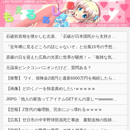
石破前首相を懐かしむ左派、「石破が日本国民から支持されまくっていた」と主張してしまうも……
「近年稀に見るどころの話じゃないぞ」と台風15号の予想進路に困惑する人が多数、偏西風が全く通用していないんだけど……
原爆の日を迎えた広島の光景に世界が騒然！←「複雑な気分だ」（海外の反応）
元温泉ピンクコンパニオンだけど、質問ある？
【衝撃】 ワイ、保険金2億円と遺産6000万円を相続したら「こう」なった・・・
【画像】どのくノ一を快楽責めしたいｗｗｗｗｗ
JRPG「他人の家漁ってアイテムGETすんの楽しーwwwww」→欧米で馬鹿にされてしまう
【悲報】Z世代の倫理観、完全にぶっ壊れるｗｗｗｗ
【広島】廿日市の中学野球部員死亡事故 書類送検の医師、別人のCT画像で診察した疑い 頭部出血に気づかなかった可能性