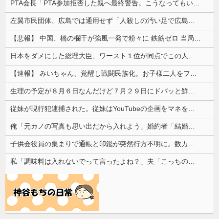
PTA会長「PTA参加拒否した親へ最終警告。こうなってもいい？」
左翼市民団体、広島では通用せず「人殺しの汚い足で広島の土を踏むな！」→広島県民「お前らの方が汚いんじゃ！」「ワシらが広島県民じゃ」
【悲報】 中国、橋の欄干が強風一発で粉々に 鉄筋ゼロ 当局「接着剤でくっつけただけ」「正常で、品質問題はない」
日本をダメにした総理大臣、ワースト１位が同点でこの人ｗｗｗｗｗｗ
【速報】 みいちゃん、覚醒し戦闘民族化。お子様二人をフルボッコにしてしまう
生理の予定が８月６日なんだけど７月２９日にドバッと鮮血でたから生理かな？って思ったのよね
従妹が現行犯逮捕された。従妹はYouTubeの企画をマネをして「別れさせごっこ」をしており...
俺「元カノの写真も思い出だから入れよう」婚約者「結婚やめる！」→結婚式で使うアルバム選びで大失敗して...
子供会役員の集まりで通帳と印鑑が突然行方不明に。数カ月後、誰も予想しなかった事態が…
私「調味料は入れないでって言ったよね？」夫「こっちの方がおいしいから」→何度頼んでも勝手に味を変えられて…