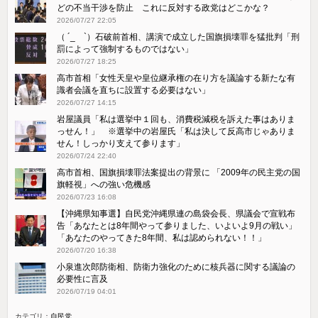
どの不当干渉を防止 これに反対する政党はどこかな？
2026/07/27 22:05
（ ´_ゝ`）石破前首相、講演で成立した国旗損壊罪を猛批判「刑
罰によって強制するものではない」
2026/07/27 18:25
高市首相「女性天皇や皇位継承権の在り方を議論する新たな有
識者会議を直ちに設置する必要はない」
2026/07/27 14:15
岩屋議員「私は選挙中１回も、消費税減税を訴えた事はありま
っせん！」 ※選挙中の岩屋氏「私は決して反高市じゃありま
せん！しっかり支えて参ります」
2026/07/24 22:40
高市首相、国旗損壊罪法案提出の背景に 「2009年の民主党の国
旗軽視」への強い危機感
2026/07/23 16:08
【沖縄県知事選】自民党沖縄県連の島袋会長、県議会で宣戦布
告「あなたとは8年間やって参りました、いよいよ9月の戦い」
「あなたのやってきた8年間、私は認められない！！」
2026/07/20 16:38
小泉進次郎防衛相、防衛力強化のために核兵器に関する議論の
必要性に言及
2026/07/19 04:01
カテゴリ：
自民党