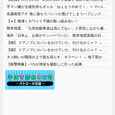
手マン嫌がる彼氏持ちギャル「ねぇもうやめて！」⇒ マ○コは正直だった結果…
友廣南実アナ 海に落ちてパンツが透けてしまうハプニング！！【GIF動画あり】
【ｗ】物凄くカワイイ子猫の取っ組み合い！
熊本地震、「九州自動車道は混んでない」と実況しながら被災地へ向かう有名アナなどに批判殺到 全国紙記者「最新の状況をいち早く伝えることは報道機関としての責務」「情報を取り上げることには大きな意義がある」
海外「日本よ、お前がナンバーワンだ」 熊本地震直後の日本の対応のスピードに世界が衝撃
【猫】 ドアノブにカバンをかけていた。行けるかニャ？ → 猫はこうなります…
【猫】 ドアノブにカバンをかけていた。行けるかニャ？ → 猫はこうなります…
ネコ飼いが階段の上で袋を揺らす。キラ〜ン！ → 地下室からヤツが現れる…
【衝撃映像】バカが津波を撮影しに行った結果…