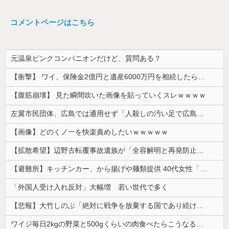
コメントページはこちら
元温泉ピンクコンパニオンだけど、質問ある？
【衝撃】 ワイ、保険金2億円と遺産6000万円を相続したら「こう」なった・・・
【腹筋崩壊】 見た瞬間吹いた画像を貼っていくスレｗｗｗｗ
左翼市民団体、広島では通用せず「人殺しの汚い足で広島の土を踏むな！」→広島県民「お前らの方が汚いんじゃ！」「ワシらが広島県民じゃ」
【画像】どのくノ一を快楽責めしたいｗｗｗｗｗ
【拡散希望】辺野古転覆事故遺族が「全容解明と再発防止を求める会」設立 継続的に活動するためと説明、クラファン立ち上げも準備
【避難所】キッチンカー、から揚げや麺類提供 40代女性「最高、パン中心の生活には飽き飽きしていて、野菜不足も感じていた」→時事通信タイトル「パン...
「外国人受け入れ反対」大幅増 若い世代で多く
【悲報】大竹しのぶ「絶対に戦争を放棄する国であり続けよう」 平和への思いをつづる 広島に原爆が投下されてから81年
ワイジ毎日2kgの野菜と500gくらいの肉食べたらこうなるｗｗｗ