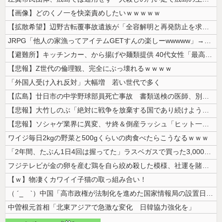
【画像】どのくノ一を快楽責めしたいｗｗｗｗｗ
【拡散希望】辺野古転覆事故遺族が「全容解明と再発防止を求める会」設立 ...
JRPG「他人の家漁ってアイテムGETすんの楽しーwwwww」→欧米で...
【避難所】キッチンカー、から揚げや麺類提供 40代女性「最高、パン中心...
【悲報】Z世代の倫理観、完全にぶっ壊れるｗｗｗｗ
「外国人受け入れ反対」大幅増 若い世代で多く
【広島】廿日市の中学野球部員死亡事故 書類送検の医師、別人のCT画像で...
【悲報】大竹しのぶ「絶対に戦争を放棄する国であり続けよう」 平和への...
【悲報】ソシャゲ業界に異変、サ終＆倒産ラッシュ「ヒット一本で一攫千金」...
ワイジ毎日2kgの野菜と500gくらいの肉食べたらこうなるｗｗｗ
「2年間、たぶん1日4回は握ってた」ラスベガスで買った3,000円のキ...
フジテレビが金の卵を産む鶏を自ら絞め殺した模様、社運を賭けたドル箱コン...
【ｗ】物凄くカワイイ子猫の取っ組み合い！
（ ´_ゝ`）中国「高市政権が法制化を進めた国家情報局の設置日が7月3...
中曽根元首相「北東アジアで急激な変化 日韓協力強化を」