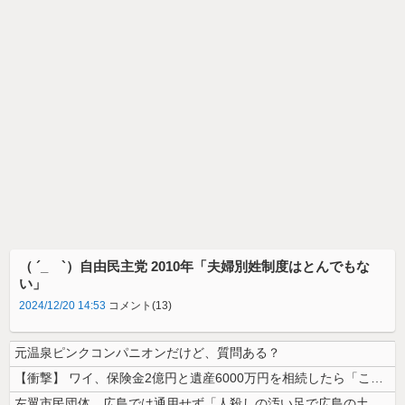
（ ´_ゝ`）自由民主党 2010年「夫婦別姓制度はとんでもな
い」
2024/12/20 14:53
コメント(13)
元温泉ピンクコンパニオンだけど、質問ある？
【衝撃】 ワイ、保険金2億円と遺産6000万円を相続したら「こう」なっ...
左翼市民団体、広島では通用せず「人殺しの汚い足で広島の土を踏むな！」→...