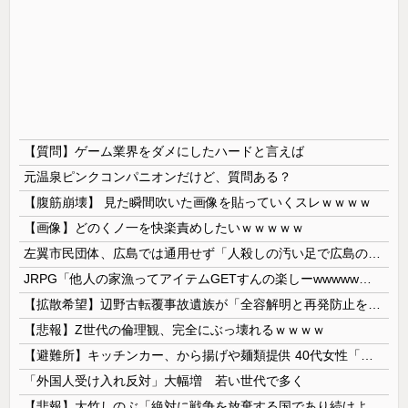
【質問】ゲーム業界をダメにしたハードと言えば
元温泉ピンクコンパニオンだけど、質問ある？
【腹筋崩壊】 見た瞬間吹いた画像を貼っていくスレｗｗｗｗ
【画像】どのくノ一を快楽責めしたいｗｗｗｗｗ
左翼市民団体、広島では通用せず「人殺しの汚い足で広島の土を踏むな！」→広島県民「お前らの方が汚いんじゃ！」「ワシらが広島県民じゃ」
JRPG「他人の家漁ってアイテムGETすんの楽しーwwwww」→欧米で馬鹿にされてしまう
【拡散希望】辺野古転覆事故遺族が「全容解明と再発防止を求める会」設立 継続的に活動するためと説明、クラファン立ち上げも準備
【悲報】Z世代の倫理観、完全にぶっ壊れるｗｗｗｗ
【避難所】キッチンカー、から揚げや麺類提供 40代女性「最高、パン中心の生活には飽き飽きしていて、野菜不足も感じていた」→時事通信タイトル「パン...
「外国人受け入れ反対」大幅増 若い世代で多く
【悲報】大竹しのぶ「絶対に戦争を放棄する国であり続けよう」 平和への思いをつづる 広島に原爆が投下されてから81年