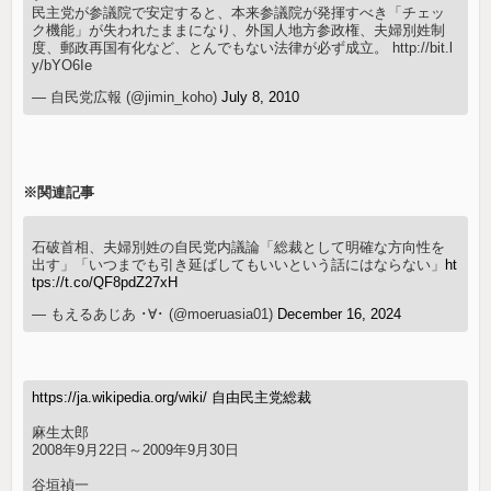
民主党が参議院で安定すると、本来参議院が発揮すべき「チェッ
ク機能」が失われたままになり、外国人地方参政権、夫婦別姓制
度、郵政再国有化など、とんでもない法律が必ず成立。 http://bit.l
y/bYO6Ie
— 自民党広報 (@jimin_koho)
July 8, 2010
※関連記事
石破首相、夫婦別姓の自民党内議論「総裁として明確な方向性を
出す」「いつまでも引き延ばしてもいいという話にはならない」
ht
tps://t.co/QF8pdZ27xH
— もえるあじあ ･∀･ (@moeruasia01)
December 16, 2024
https://ja.wikipedia.org/wiki/ 自由民主党総裁
麻生太郎
2008年9月22日～2009年9月30日
谷垣禎一