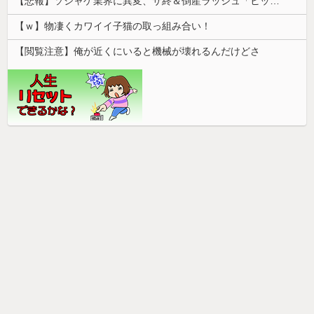
【悲報】ソシャゲ業界に異変、サ終＆倒産ラッシュ「ヒット一本で一攫千金」は過去の話に
【ｗ】物凄くカワイイ子猫の取っ組み合い！
【閲覧注意】俺が近くにいると機械が壊れるんだけどさ