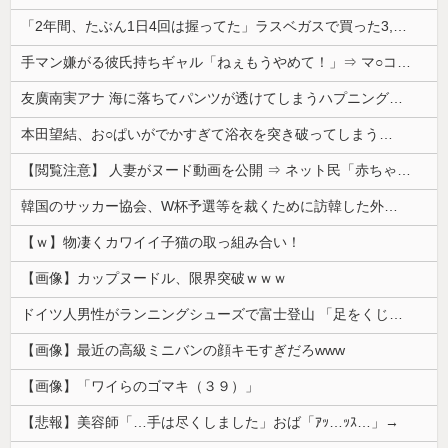
「2年間、たぶん1日4回は握ってた」ラスベガスで買った3,000円のキーホルダーを調べたら
手マン嫌がる彼氏持ちギャル「ねぇもうやめて！」⇒ マ○コは正直だった結果…
友廣南実アナ 海に落ちてパンツが透けてしまうハプニング！！【GIF動画あり】
本田望結、お○ぱいがでかすぎて浴衣を突き破ってしまう…
【閲覧注意】 人妻がヌード動画を公開 ⇒ ネット民「赤ちゃんに絶対に母乳を上げないで！」（衝撃動画）
韓国のサッカー協会、W杯予選等を裁くために訪韓した外国人審判を「性接待」していた……大して強くもないチームが潤沢な予算を持ってりゃそうなるわな
【ｗ】物凄くカワイイ子猫の取っ組み合い！
【画像】カップヌードル、限界突破ｗｗｗ
ドイツ人男性がランニングシューズで富士登山 「足をくじいて動けない」
【画像】最近の高級ミニバンの顔キモすぎだろwww
【画像】「ワイらのゴマキ（３９）」
【悲報】美容師「…手は尽くしました」おば「ｱｯ…ｯｽ…」→