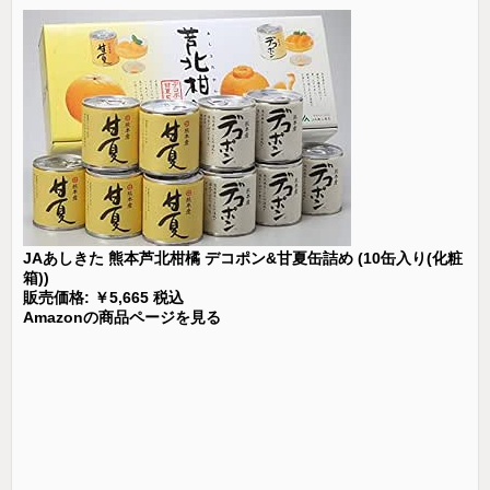
JAあしきた 熊本芦北柑橘 デコポン&甘夏缶詰め (10缶入り(化粧
箱))
販売価格: ￥5,665 税込
Amazonの商品ページを見る