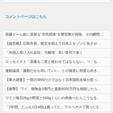
コメントページはこちら
原爆ドーム前に居座る”市民団体”を警官隊が排除、その瞬間に周囲で見守っていた観客たちが……
【超悲報】広島市長、呪文を唱えて日本人をゾンビ化させていると非難されてしまう
「外国人受け入れ反対」大幅増 若い世代で多く
エッセイスト「原爆を二度と使わせてはならない」⇒「もちろん中国の核も非難する？」⇒「中国の核は綺麗な核！」
蓮舫議員「蓮舫だから叩いていい、との報道に何度も向き合ってきました。悔しくても」
【東大調査】一部のSNSだけではなく日本国民全体が思っていた「外国人受け入れ反対」大幅増20.7%↑56.3%
【衝撃】 ワイ、保険金2億円と遺産6000万円を相続したら「こう」なった・・・
ワイジ毎日2kgの野菜と500gくらいの肉食べたらこうなるｗｗｗ
「2年間、たぶん1日4回は握ってた」ラスベガスで買った3,000円のキーホルダーを調べたら