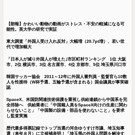
【朗報】かわいい動物の動画がストレス・不安の軽減になる可
能性。英大学の研究で実証
東大調査「外国人受け入れ反対」大幅増（20.7pt増）、若い世
代で増加幅大
「日本人が減り外国人が増えた｣市区町村ランキング 1位 大阪
市、2位 横浜市、3位 名古屋市、4位 京都市、5位 埼玉県川口市
韓国サッカー協会 2011～12年に外国人審判員・監督官ら10数
人を性接待（W杯予選、五輪予選が含まれる）国会議員が事実確
認
SpaceX、米国防関連技術保護を重視し供給連鎖から中国系を完
全排除へ 供給業者に「中国籍人員をSpaceX向けの生産に関わ
らせないこと」「中国製の設備・部品を使わないこと」を要求
し監査実施
歴代最多得票記録でトップ当選の河合ゆうすけ市議、埼玉知事
選（来年８月）に立候補表明！「埼玉県の外国人問題を解決す