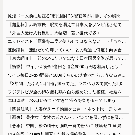
原爆ドーム前に居座る”市民団体”を警官隊が排除、その瞬間に周囲で見守っていた観客たちが……
【超悲報】広島市長、呪文を唱えて日本人をゾンビ化させていると非難されてしまう
「外国人受け入れ反対」大幅増 若い世代で多く
エッセイスト「原爆を二度と使わせてはならない」⇒「もちろん中国の核も非難する？」⇒「中国の核は綺麗な核！」
蓮舫議員「蓮舫だから叩いていい、との報道に何度も向き合ってきました。悔しくても」
【東大調査】一部のSNSだけではなく日本国民全体が思っていた「外国人受け入れ反対」大幅増20.7%↑56.3%
【衝撃】 ワイ、保険金2億円と遺産6000万円を相続したら「こう」なった・・・
ワイジ毎日2kgの野菜と500gくらいの肉食べたらこうなるｗｗｗ
「2年間、たぶん1日4回は握ってた」ラスベガスで買った3,000円のキーホルダーを調べたら
フジテレビが金の卵を産む鶏を自ら絞め殺した模様、社運を賭けたドル箱コンテンツが御蔵入りになってしまい……
本田望結、お○ぱいがでかすぎて浴衣を突き破ってしまう…
【閲覧注意】 人妻がヌード動画を公開 ⇒ ネット民「赤ちゃんに絶対に母乳を上げないで！」（衝撃動画）
【画像】 美少女「女性の皆さんへ。パンツを履かずにを履いてみてください」
【悲報】 中国、橋の欄干が強風一発で粉々に 鉄筋ゼロ 当局「接着剤でくっつけただけ」「正常で、品質問題はない」
PTA会長「PTA参加拒否した親へ最終警告。こうなってもいい？」