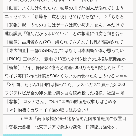
【動画】よく助けられたな。岐阜の川で外国人が溺れてしまう事故。
エッセイスト「原爆を二度と使わせてはならない」⇒「もちろん中国の核も非...
【悲報】親「うちの子にはゲームは買い与えません。本だけで十分」→結果ｗ...
蓮舫議員「蓮舫だから叩いていい、との報道に何度も向き合ってきました。悔...
【画像】吉川愛さん(26)、縛られてムチムチお乳が強調されてしまう
【東大調査】一部のSNSだけではなく日本国民全体が思っていた「外国人受...
【PICK】三峡ダム、豪雨で13基の水門を開き大規模放流開始か 下流の...
【衝撃】 ワイ、保険金2億円と遺産6000万円を相続したら「こう」なっ...
ワイジ毎日2kgの野菜と500gくらいの肉食べたらこうなるｗｗｗ
「2年間、たぶん1日4回は握ってた」ラスベガスで買った3,000円のキ...
フジテレビが金の卵を産む鶏を自ら絞め殺した模様、社運を賭けたドル箱コン...
【悲報】 ロシアさん、ついに国民の財産を没収しはじめる
【ｗ】物凄くカワイイ子猫の取っ組み合い！
（ ´_ゝ`）中国「高市政権が法制化を進めた国家情報局の設置日が7月3...
中曽根元首相「北東アジアで急激な変化 日韓協力強化を」