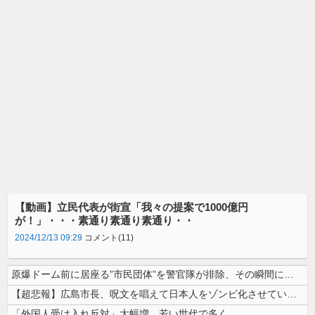
【動画】立民代表が街宣「我々の提案で1000億円
が！」・・・素通り素通り素通り・・
2024/12/13 09:29
コメント(11)
原爆ドーム前に居座る”市民団体”を警官隊が排除、その瞬間に周囲で見守っ...
【超悲報】広島市長、呪文を唱えて日本人をゾンビ化させていると非難されて...
「外国人受け入れ反対」大幅増 若い世代で多く