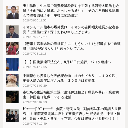
玉川徹氏、生出演で消費税減税反対を主張する河野太郎氏を絶
賛「全面的に大賛成、おっしゃる通り」 そのころ自民党総務
会で消費減税了承・午後に閣議決定
2026/08/05 11:55
イオンモール熊本の爆発受け イオンの吉田昭夫社長が記者会
見「ご遺族に深く深くおわび申し上げます」
2026/07/29 17:27
【悲報】高市総理の詳細答弁に「もういい！｣と邪魔する中道議
員 「議論が足りない｣と言っといてこれ
2026/07/28 11:18
【！】国旗損壊罪法公布、8月13日に施行。パヨク逮捕へ
2026/07/24 12:55
中国籍から押収した天然記念物「オカヤドカリ」１１００匹、
奄美大島の海岸に戻される ３００匹は衰弱死
2026/07/21 09:29
市役所の生活福祉第二課（生活保護担当）職員を暴行・業務妨
害 韓国籍（無職・66）を逮捕
2026/07/18 09:53
ﾃﾞﾀ━━(ﾟ∀ﾟ)━━!! 参院・野党６党、副首都法案の審議入り拒
否！！ 衆院定数削減に反対で審議拒否した 野党５党（中道・国
民・参政・チみ・共産）＋立憲、今度は審議入りを拒否！！！
2026/07/17 12:49