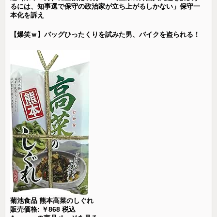
るには、知事選で保守の政治家が立ち上がるしかない」保守一
本化を訴え
【爆笑ｗ】バッグひったくりを試みた男、バイクを盗られる！
菊池食品 熊本高菜のしぐれ
販売価格: ￥868 税込