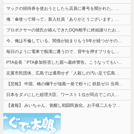
マックの招待券を使おうとしたら店員に番号を聞かれた。激怒した僕は「どうしてくれんねん！！！無料券よこせや！！！！」と怒鳴って…
俺「傘使って帰って」新入社員「ありがとうございます」→その後、目の前にベンツが止まってまさかの展開に…
プロボクサーの彼氏が絡んできたDQN相手に終始謝りたおしててダサすぎる。正直かっこ悪かった
今、俺は不倫している。関係が始まりもう5年が経つがその不倫相手のスマホを見てしまい...
毎日のように電車で痴漢に遭うので、背中を押すフリをしてある作戦をしたら...
PTA会長「PTA参加拒否した親へ最終警告。こうなってもいい？」
左翼市民団体、広島では通用せず「人殺しの汚い足で広島の土を踏むな！」→広島県民「お前らの方が汚いんじゃ！」「ワシらが広島県民じゃ」
【悲報】 中国、橋の欄干が強風一発で粉々に 鉄筋ゼロ 当局「接着剤でくっつけただけ」「正常で、品質問題はない」
日本をダメにした総理大臣、ワースト１位が同点でこの人ｗｗｗｗｗｗ
【速報】 みいちゃん、覚醒し戦闘民族化。お子様二人をフルボッコにしてしまう