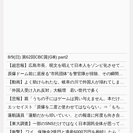
8/9(日) 第62回CBC賞(GⅢ) part2
【超悲報】広島市長、呪文を唱えて日本人をゾンビ化させていると非難されてしまう
原爆ドーム前に居座る”市民団体”を警官隊が排除、その瞬間に周囲で見守っていた観客たちが……
【動画】よく助けられたな。岐阜の川で外国人が溺れてしまう事故。
「外国人受け入れ反対」大幅増 若い世代で多く
【悲報】親「うちの子にはゲームは買い与えません。本だけで十分」→結果ｗｗｗ
エッセイスト「原爆を二度と使わせてはならない」⇒「もちろん中国の核も非難する？」⇒「中国の核は綺麗な核！」
蓮舫議員「蓮舫だから叩いていい、との報道に何度も向き合ってきました。悔しくても」
【東大調査】一部のSNSだけではなく日本国民全体が思っていた「外国人受け入れ反対」大幅増20.7%↑56.3%
【衝撃】 ワイ、保険金2億円と遺産6000万円を相続したら「こう」なった・・・