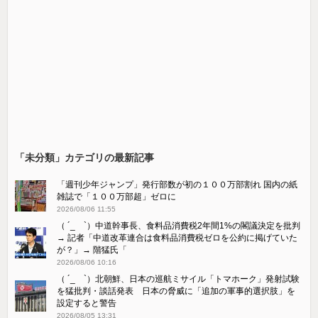
「未分類」カテゴリの最新記事
「週刊少年ジャンプ」発行部数が初の１００万部割れ 国内の紙
雑誌で「１００万部超」ゼロに
2026/08/06 11:55
（ ´_ゝ`）中道幹事長、食料品消費税2年間1%の閣議決定を批判
→ 記者「中道改革連合は食料品消費税ゼロを公約に掲げていた
が？」→ 階猛氏「
2026/08/06 10:16
（ ´_ゝ`）北朝鮮、日本の巡航ミサイル「‌トマホーク」発射試験
を猛批判・談話発表 日本の脅威に「追加の軍事的選択肢」を
設定すると警告
2026/08/05 13:31