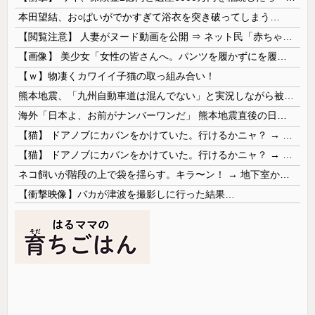
本田望結、お○ぱいがでかすぎて浴衣を突き破ってしまう…
【閲覧注意】 人妻がヌード動画を公開 ⇒ ネット民「赤ちゃんに絶対に母乳を上げないで！」（衝撃動画）
【画像】 美少女「女性の皆さんへ。パンツを履かずにを履いてみてください」
【ｗ】物凄くカワイイ子猫の取っ組み合い！
熊本地震、「九州自動車道は混んでない」と実況しながら被災地へ向かう有名アナなどに批判殺到 全国紙記者「最新の状況をいち早く伝えることは報道機関としての責務」「情報を取り上げることには大きな意義がある」
海外「日本よ、お前がナンバーワンだ」 熊本地震直後の日本の対応のスピードに世界が衝撃
【猫】 ドアノブにカバンをかけていた。行けるかニャ？ → 猫はこうなります…
【猫】 ドアノブにカバンをかけていた。行けるかニャ？ → 猫はこうなります…
ネコ飼いが階段の上で袋を揺らす。キラ〜ン！ → 地下室からヤツが現れる…
【衝撃映像】バカが津波を撮影しに行った結果…