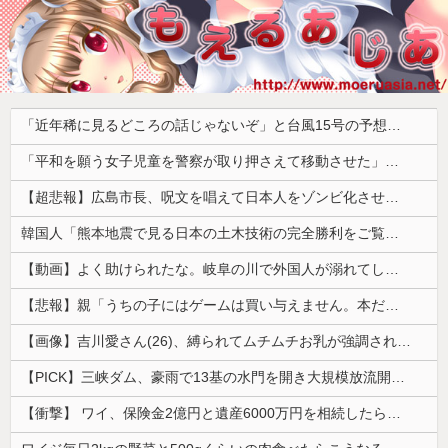
「近年稀に見るどころの話じゃないぞ」と台風15号の予想進路に困惑する人が多数、偏西風が全く通用していないんだけど……
「平和を願う女子児童を警察が取り押さえて移動させた」と市民団体が告発、「児童……どこ？」とガチで困惑する人が続出
【超悲報】広島市長、呪文を唱えて日本人をゾンビ化させていると非難されてしまう
韓国人「熊本地震で見る日本の土木技術の完全勝利をご覧ください」→「これはすごいわ」「こういうのを見ると日本人は何か適当に作る感じがしない・・・」...
【動画】よく助けられたな。岐阜の川で外国人が溺れてしまう事故。
【悲報】親「うちの子にはゲームは買い与えません。本だけで十分」→結果ｗｗｗ
【画像】吉川愛さん(26)、縛られてムチムチお乳が強調されてしまう
【PICK】三峡ダム、豪雨で13基の水門を開き大規模放流開始か 下流の工場地帯に洪水流入で崩壊はじまる
【衝撃】 ワイ、保険金2億円と遺産6000万円を相続したら「こう」なった・・・