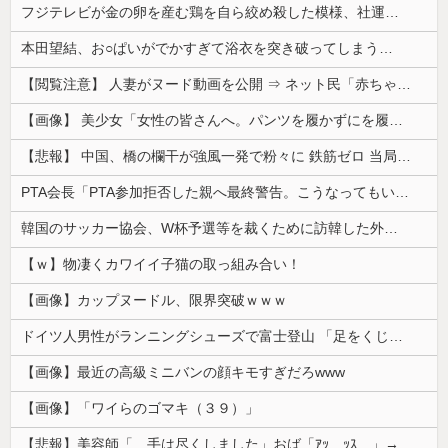
フジテレビが金の卵を産む鶏を自ら絞め殺した模様、社運を賭けたドル箱コンテンツが御蔵入りになってしまい……
本田望結、お○ぱいがでかすぎて浴衣を突き破ってしまう…
【閲覧注意】 人妻がヌード動画を公開 ⇒ ネット民「赤ちゃんに絶対に母乳を上げないで！」（衝撃動画）
【画像】 美少女「女性の皆さんへ。パンツを履かずにを履いてみてください」
【悲報】 中国、橋の欄干が強風一発で粉々に 鉄筋ゼロ 当局「接着剤でくっつけただけ」「正常で、品質問題はない」
PTA会長「PTA参加拒否した親へ最終警告。こうなってもいい？」
韓国のサッカー協会、W杯予選等を裁くために訪韓した外国人審判を「性接待」していた……大して強くもないチームが潤沢な予算を持ってりゃそうなるわな
【ｗ】物凄くカワイイ子猫の取っ組み合い！
【画像】カップヌードル、限界突破ｗｗｗ
ドイツ人男性がランニングシューズで富士登山 「足をくじいて動けない」
【画像】最近の高級ミニバンの顔キモすぎだろwww
【画像】「ワイらのゴマキ（３９）」
【悲報】美容師「…手は尽くしました」おば「ｱｯ…ｯｽ…」→