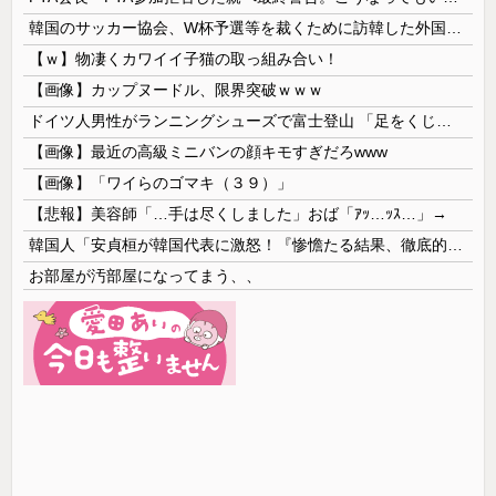
韓国のサッカー協会、W杯予選等を裁くために訪韓した外国人審判を「性接待」していた……大して強くもないチームが潤沢な予算を持ってりゃそうなるわな
【ｗ】物凄くカワイイ子猫の取っ組み合い！
【画像】カップヌードル、限界突破ｗｗｗ
ドイツ人男性がランニングシューズで富士登山 「足をくじいて動けない」
【画像】最近の高級ミニバンの顔キモすぎだろwww
【画像】「ワイらのゴマキ（３９）」
【悲報】美容師「…手は尽くしました」おば「ｱｯ…ｯｽ…」→
韓国人「安貞桓が韓国代表に激怒！『惨憺たる結果、徹底的な刷新が必要だ』と監督や協会を痛烈批判」
お部屋が汚部屋になってまう、、