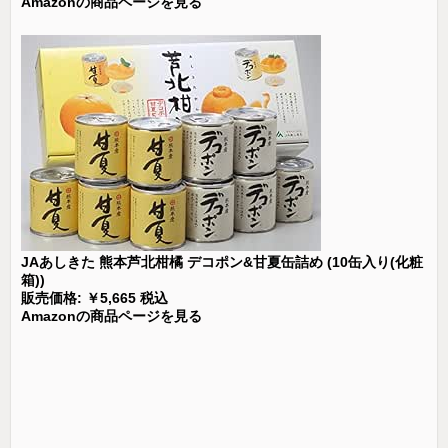
Amazonの商品ページを見る
JAあしきた 熊本芦北柑橘 デコポン&甘夏缶詰め (10缶入り(化粧
箱))
販売価格: ￥5,665 税込
Amazonの商品ページを見る