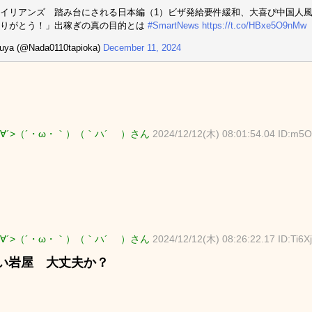
イリアンズ 踏み台にされる日本編（1）ビザ発給要件緩和、大喜び中国人
ありがとう！」出稼ぎの真の目的とは
#SmartNews
https://t.co/HBxe5O9nMw
uya (@Nada0110tapioka)
December 11, 2024
∀´>（´・ω・｀）（｀ハ´ ）さん
2024/12/12(木) 08:01:54.04 ID:m
∀´>（´・ω・｀）（｀ハ´ ）さん
2024/12/12(木) 08:26:22.17 ID:Ti6Xj
い岩屋 大丈夫か？