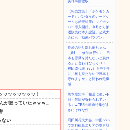
訪れ事情聴取
【転売対策】『ポケモンカ
ード』バンダイのカードゲ
ームも転売対策にマイナン
バー導入開始、今月から抽
選販売に本人認証、公式大
会にも「効果バツグン」
長崎の語り部お爺ちゃん
（84）、修学旅行生に「日
本も原爆を持たないと負け
る」と言われびっくり！
被団協代表（85）も中学生
に「核を持たないで日本を
守れますか」と問われ危機
感
熊本県知事「報道に強い不
満・苦情が寄せられてい
る」→TBSの報道特集がま
さにそれな件
隅田川花火大会、中国SNS
で無料観覧エリアの場所取