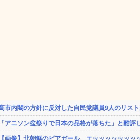
高市内閣の方針に反対した自民党議員9人のリストが
「アニソン盆祭りで日本の品格が落ちた」と酷評し
【画像】北朝鮮のビアガール、エッッッッッッッ