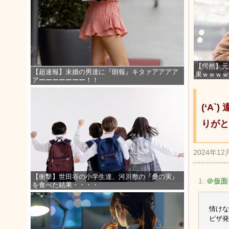
【愕然】元
【超速報】未婚の男達に『朗報』キタァアアアア
果ｗｗｗｗ
アーーーーーーー！！
(‘A
りがと
2024年12
【衝撃】世田谷の小学生達、河川敷の『桑の実』
1:
＠仮面
を食べた結果・・・・
情けな
ビザ発