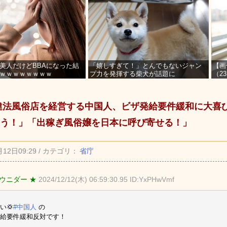
美人だけどBBAになった結
「嬉しすぎて！」とんでもないジャン
【画
ｗｗｗｗｗｗｗｗ
プ力を発揮する柴犬が話題に
（2
を募
`) 違法風俗店を経営する中国人、ビザ発給要件緩和に大
う！」「出稼ぎ風俗嬢を日本に呼び寄せる！」
月12日09:29 / カテゴリ：
省庁
ウニダー ★
2024/12/12(木) 06:59:30.95 ID:YxPHwVmf
い💢
#中国人
の
給要件緩和反対です！