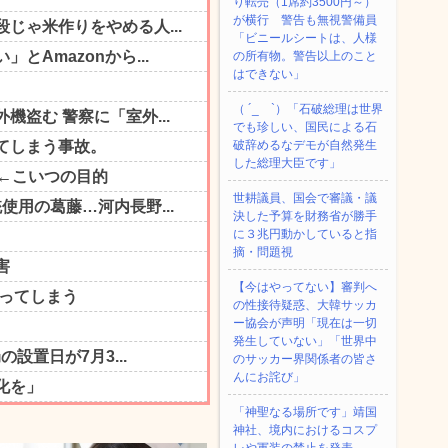
り転売（1席約3500円～）
が横行 警告も無視警備員
「ビニールシートは、人様
の所有物。警告以上のこと
はできない」
（ ´_ゝ`）「石破総理は世界
でも珍しい、国民による石
破辞めるなデモが自然発生
した総理大臣です」
世耕議員、国会で審議・議
決した予算を財務省が勝手
に３兆円動かしていると指
摘・問題視
【今はやってない】審判へ
の性接待疑惑、大韓サッカ
ー協会が声明「現在は一切
発生していない」「世界中
のサッカー界関係者の皆さ
んにお詫び」
「神聖なる場所です」靖国
神社、境内におけるコスプ