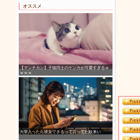
オススメ
【マンチカン】子猫同士のケンカが可愛すぎるｗ
ｗｗｗ
大学入ったら彼女できるって言ってた奴来い