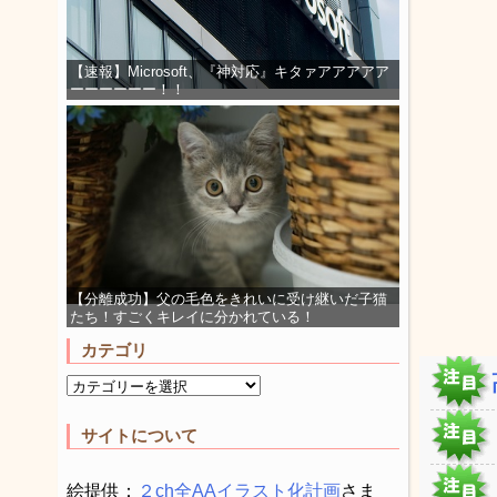
【速報】Microsoft、『神対応』キタァアアアアア
ーーーーーー！！
【分離成功】父の毛色をきれいに受け継いだ子猫
たち！すごくキレイに分かれている！
カテゴリ
サイトについて
絵提供：
２ch全AAイラスト化計画
さま