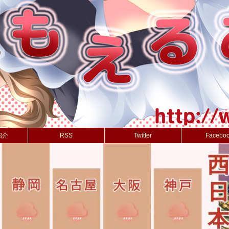
紹介
RSS
Twitter
Facebo