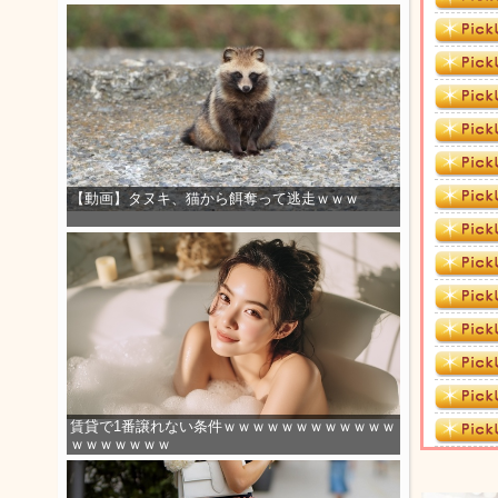
【動画】タヌキ、猫から餌奪って逃走ｗｗｗ
賃貸で1番譲れない条件ｗｗｗｗｗｗｗｗｗｗｗｗ
ｗｗｗｗｗｗｗ