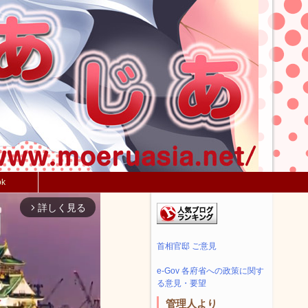
ok
詳しく見る
arrow_forward_ios
首相官邸 ご意見
e-Gov 各府省への政策に関す
る意見・要望
管理人より