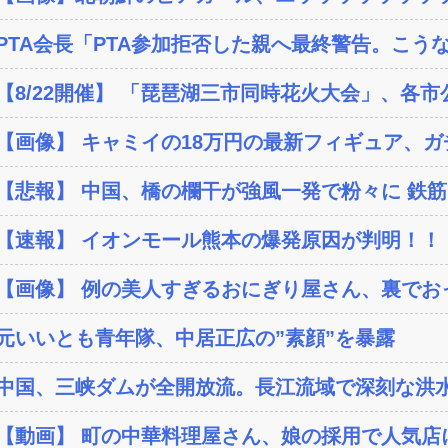
PTA会長「PTA参加拒否した親へ最終警告。こう
【8/22開催】 「琵琶湖三市同時花火大会」、各市
【画像】 キャミイの18万円の最新フィギュア、ガチ
【悲報】 中国、橋の欄干が強風一発で粉々に 鉄筋ゼ
【速報】 イオンモール熊本の爆発原因が判明！！
【画像】 例の美人すぎるおにぎり屋さん、裏でおっ
元いいとも青年隊、中居正広の”素顔”を暴露
中国、三峡ダムが全開放流。長江流域で深刻な洪
【動画】 町の中華料理屋さん、娘の採用で人気店