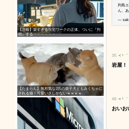
列島エ
ん、
— sak
【悲報】楽すぎる在宅ワークの正体、ついに『判
明』する・・・・・・
35:
<丶｀
岩屋！
【たまらん】無邪気な2匹の柴子犬ともみくちゃに
される猫！可愛いさしかないｗｗｗｗ
48:
<丶｀
おいお