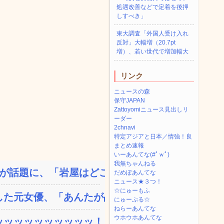
処遇改善などで定着を後押
しすべき」
東大調査「外国人受け入れ
反対」大幅増（20.7pt
増）、若い世代で増加幅大
リンク
ニュースの森
保守JAPAN
Zattoyomiニュース見出しリ
ーダー
2chnavi
特定アジアと日本／情強！良
まとめ速報
いーあんてな(#ﾟｗﾟ)
我無ちゃんねる
話題に、「岩屋はどこへ...
だめぽあんてな
ニュース★３つ！
☆にゅーもふ
た元女優、「あんたが品格...
にゅーぷる☆
ねらーあんてな
ウホウホあんてな
ッッッッッッッッッッ！