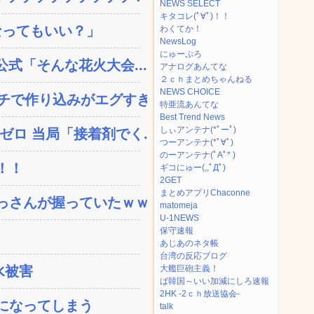
NEWS SELECT
キタコレ(ﾟ∀ﾟ)！！
なってもいい？」
わくてか！
NewsLog
にゅーぷろ
公式「そんな花火大会...
アナログあんてな
２ｃｈまとめちゃんねる
NEWS CHOICE
で作り込みがエグすぎ...
特亜流あんてな
Best Trend News
しぃアンテナ(*ﾟーﾟ)
ロ 当局「接着剤でく...
つーアンテナ(*ﾟ∀ﾟ)
のーアンテナ(ﾟAﾟ* )
！！
ギコにゅー(,,ﾟДﾟ)
2GET
まとめアプリChaconne
さんが握っていたｗｗｗ...
matomeja
U-1NEWS
保守速報
あじあのネタ帳
台湾の反応ブログ
水被害
大艦巨砲主義！
ば韓国～いい加減にしろ速報
2HK -2ｃｈ放送協会-
になってしまう
talk