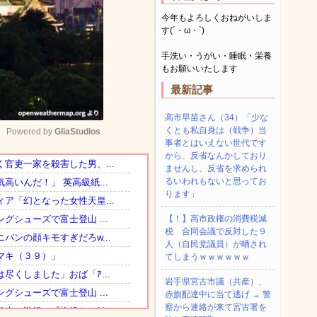
今年もよろしくおねがいしま
す(´・ω・`)
手洗い・うがい・睡眠・栄養
もお願いいたします
最新記事
高市早苗さん（34）「少な
くとも私自身は（戦争）当
Powered by 
GliaStudios
事者とはいえない世代です
から、反省なんかしており
ませんし、反省を求められ
Mute
るいわれもないと思ってお
ります」
【！】高市政権の消費税減
税 合同会議で反対した９
人（自民党議員）が晒され
てしまうｗｗｗｗｗｗ
岩手県宮古市議（共産）、
赤旗配達中に当て逃げ → 警
察から連絡が来て宮古署を