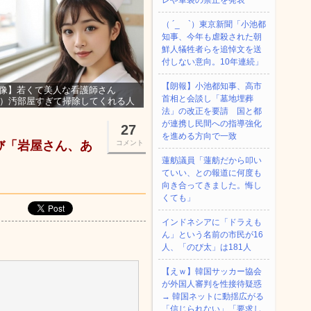
レや軍装の禁止を発表
（ ´_ゝ`）東京新聞「小池都
知事、今年も虐殺された朝
鮮人犠牲者らを追悼文を送
付しない意向。10年連続」
【朗報】小池都知事、高市
像】若くて美人な看護師さん
首相と会談し「墓地埋葬
3）汚部屋すぎて掃除してくれる人
法」の改正を要請 国と都
集ｗｗｗ
が連携し民間への指導強化
27
を進める方向で一致
喜び「岩屋さん、あ
コメント
蓮舫議員「蓮舫だから叩い
ていい、との報道に何度も
向き合ってきました。悔し
くても」
インドネシアに「ドラえも
ん」という名前の市民が16
人、「のび太」は181人
【えｗ】韓国サッカー協会
が外国人審判を性接待疑惑
→ 韓国ネットに動揺広がる
「信じられない」「要求し