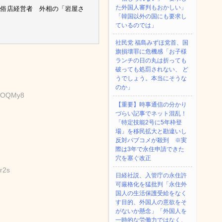
た外国人審判もおかしい」
風俗店経営者 外相の「岩屋さ
「韓国以外の国にも要求し
ているのでは」
社民党 福島みずほ党首、国
旗損壊罪に危機感「お子様
ランチの日の丸は折っても
破っても処罰されない、 ど
うでしょう。本当にそうな
のか」
5OOQMy8
【重要】時事通信の分かり
づらい記事でネット混乱！
「特定技能2号に5年枠登
場」を移民拡大と勘違いし
反対パブコメが殺到 ※実
際は3年で永住申請できた
穴を塞ぐ改正
r2s
日経社説、入管庁の永住許
可厳格化を猛批判「永住外
国人の生活保護受給をなく
す目的、外国人の意欲をそ
がないか懸念」「外国人を
一時的な労働力ではなく、