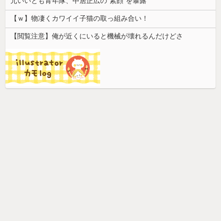
元いいとも青年隊、中居正広の”素顔”を暴露
【ｗ】物凄くカワイイ子猫の取っ組み合い！
【閲覧注意】俺が近くにいると機械が壊れるんだけどさ