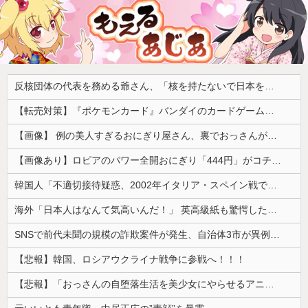
反核団体の代表を務める爺さん、「核を持たないで日本を守れますか」と中学生に詰問された結果……
【転売対策】『ポケモンカード』バンダイのカードゲームも転売対策にマイナンバー導入開始、今月から抽選販売に本人認証、公式大会にも「効果バツグン」
【画像】 例の美人すぎるおにぎり屋さん、裏でおっさんが握っていたｗｗｗｗｗｗｗｗｗｗｗｗｗｗｗｗｗ
【画像あり】ロピアのパワー全開おにぎり「444円」がコチラｗｗｗｗｗ
韓国人「不適切接待疑惑、2002年イタリア・スペイン戦で『韓国に奪われた』と欧州の大手メディアが一斉に報道！」
海外「日本人はなんて気高いんだ！」 英高級紙も驚愕した極限の中の日本人の姿に世界が衝撃
SNSで前代未聞の規模の詐欺案件が発生、自治体3市が異例の声明を発表して事実関係を全否定
【悲報】韓国、ロシアウクライナ戦争に参戦へ！！！
【悲報】「おっさんの自堕落生活を美少女にやらせるアニメ」、増えすぎてフェミにバレるｗｗｗｗ