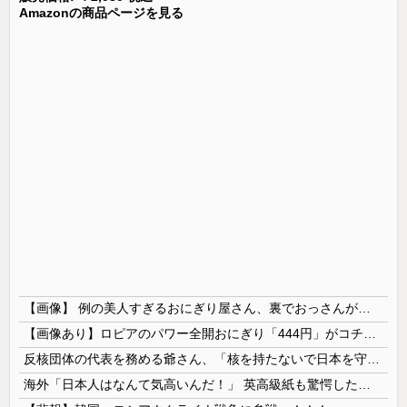
Amazonの商品ページを見る
【画像】 例の美人すぎるおにぎり屋さん、裏でおっさんが握っていたｗｗｗｗｗｗｗｗｗｗｗｗｗｗｗｗｗ
【画像あり】ロピアのパワー全開おにぎり「444円」がコチラｗｗｗｗｗ
反核団体の代表を務める爺さん、「核を持たないで日本を守れますか」と中学生に詰問された結果……
海外「日本人はなんて気高いんだ！」 英高級紙も驚愕した極限の中の日本人の姿に世界が衝撃