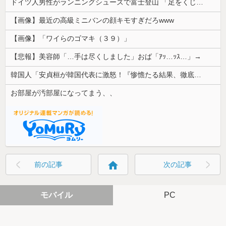
ドイツ人男性がランニングシューズで富士登山 「足をくじいて動けない」
【画像】最近の高級ミニバンの顔キモすぎだろwww
【画像】「ワイらのゴマキ（３９）」
【悲報】美容師「…手は尽くしました」おば「ｱｯ…ｯｽ…」→
韓国人「安貞桓が韓国代表に激怒！『惨憺たる結果、徹底的な刷新が必要だ』と監督や協会を痛烈批判」
お部屋が汚部屋になってまう、、
home
前の記事
次の記事
モバイル
PC