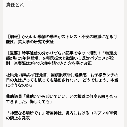
責任とれ
【朗報】かわいい動物の動画がストレス・不安の軽減になる可
能性。英大学の研究で実証
【重要】時事通信の分かりづらい記事でネット混乱！「特定技
能2号に5年枠登場」を移民拡大と勘違いし反対パブコメが殺
到 ※実際は3年で永住申請できた穴を塞ぐ改正
社民党 福島みずほ党首、国旗損壊罪に危機感「お子様ランチの
日の丸は折っても破っても処罰されない、 どうでしょう。本当
にそうなのか」
蓮舫議員「蓮舫だから叩いていい、との報道に何度も向き合っ
てきました。悔しくても」
「神聖なる場所です」靖国神社、境内におけるコスプレや軍装
の禁止を発表