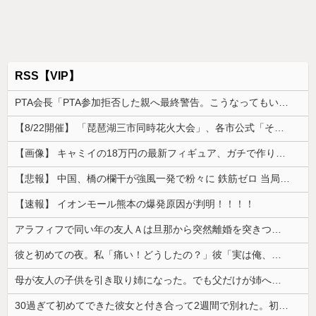
RSS【VIP】
PTA会長「PTA参加拒否した親へ最終警告。こうなってもいい？」
【8/22開催】 「琵琶湖三市同時花火大会」、各市公式「そんな花火大会は存在しない」→ 高価チケットを購入した人達がSNS阿鼻叫喚
【画像】 キャミイの18万円の最新フィギュア、ガチで作り込みがエグすぎる
【悲報】 中国、橋の欄干が強風一発で粉々に 鉄筋ゼロ 当局「接着剤でくっつけただけ」「正常で、品質問題はない」
【速報】 イオンモール熊本の爆発原因が判明！！！！
アラフィフで同い年の友人Ａは旦那から突然離婚を突きつけられたらしい
彼と初めての夜。私「痛い！どうしたの？」彼「実は俺、不能なんだ…」→初めての夜に打ち明けられた理由が衝撃的で…
母が友人の子供を引き取り姉になった。でも父だけが姉へ理不尽な要求ばかり押し付けていて…
30過ぎて初めてできた彼女と付き合って2週間で別れた。初デートで冷めるシーンが多すぎ