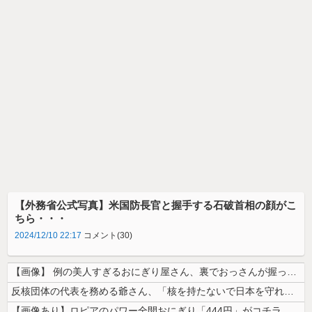
【外務省公式写真】米国防長官と握手する石破首相の顔がこ
ちら・・・
2024/12/10 22:17
コメント(30)
【画像】 例の美人すぎるおにぎり屋さん、裏でおっさんが握っていたｗｗｗ...
反核団体の代表を務める爺さん、「核を持たないで日本を守れますか」と中学...
【画像あり】ロピアのパワー全開おにぎり「444円」がコチラｗｗｗｗｗ