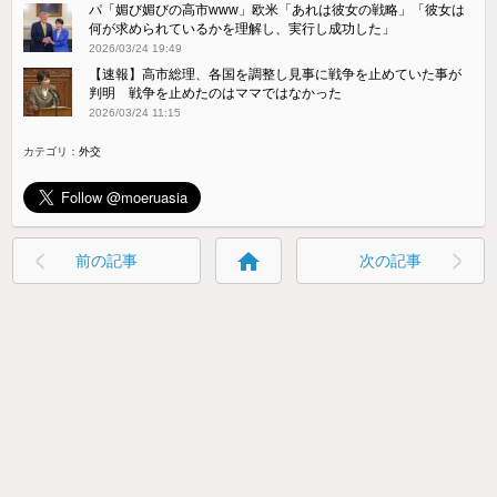
パ「媚び媚びの高市www」欧米「あれは彼女の戦略」「彼女は
何が求められているかを理解し、実行し成功した」
2026/03/24 19:49
【速報】高市総理、各国を調整し見事に戦争を止めていた事が
判明 戦争を止めたのはママではなかった
2026/03/24 11:15
カテゴリ：
外交
home
前の記事
次の記事