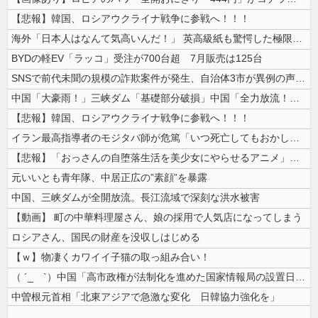
【悲報】韓国、ロシアウクライナ戦争に参戦へ！！！
海外「日本人はなんて気高いんだ！」 英高級紙も驚愕した極限の中の日本人...
BYDの軽EV「ラッコ」受注が700台超 7月販売は125台
SNSで前代未聞の規模の詐欺案件が発生、自治体3市が異例の声明を発表し...
中国「大豪雨！」三峡ダム「基礎部分破損」中国「全力放流！」台風13号「...
【悲報】韓国、ロシアウクライナ戦争に参戦へ！！！
イラン最高指導者のモジタバ師が危篤「いつ死亡してもおかしくない」…イラ...
【悲報】「おっさんの自堕落生活を美少女にやらせるアニメ」、増えすぎてフ...
元いいとも青年隊、中居正広の”素顔”を暴露
中国、三峡ダムが全開放流。長江流域で深刻な洪水被害
【動画】 町の中華料理屋さん、娘の採用で人気店になってしまう
ロシアさん、国民の財産を没収しはじめる
【ｗ】物凄くカワイイ子猫の取っ組み合い！
（ ´_ゝ`）中国「高市政権が法制化を進めた国家情報局の設置日が7月3...
中曽根元首相「北東アジアで急激な変化 日韓協力強化を」