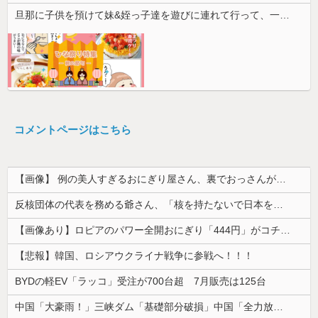
旦那に子供を預けて妹&姪っ子達を遊びに連れて行って、一日遊び倒した。すると、旦那と喧嘩になってしまい...
コメントページはこちら
【画像】 例の美人すぎるおにぎり屋さん、裏でおっさんが握っていたｗｗｗｗｗｗｗｗｗｗｗｗｗｗｗｗｗ
反核団体の代表を務める爺さん、「核を持たないで日本を守れますか」と中学生に詰問された結果……
【画像あり】ロピアのパワー全開おにぎり「444円」がコチラｗｗｗｗｗ
【悲報】韓国、ロシアウクライナ戦争に参戦へ！！！
BYDの軽EV「ラッコ」受注が700台超 7月販売は125台
中国「大豪雨！」三峡ダム「基礎部分破損」中国「全力放流！」台風13号「中国上陸予測」台風15号「中国接近（画像」中国「台風同時上陸！（穀物生産が...