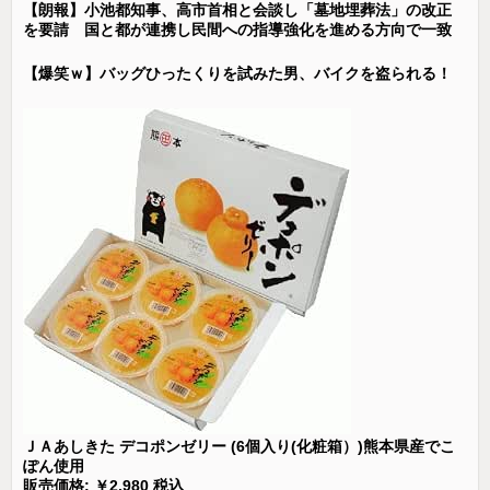
【朗報】小池都知事、高市首相と会談し「墓地埋葬法」の改正
を要請 国と都が連携し民間への指導強化を進める方向で一致
【爆笑ｗ】バッグひったくりを試みた男、バイクを盗られる！
ＪＡあしきた デコポンゼリー (6個入り(化粧箱）)熊本県産でこ
ぽん使用
販売価格: ￥2,980 税込