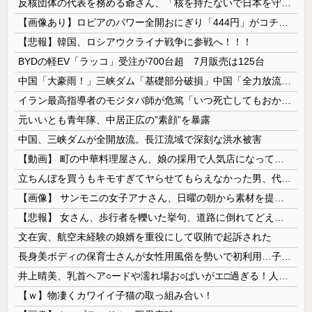
反核団体の代表を務める爺さん、「核を持たないで日本を守れますか」と中学生に詰問された結果……
【画像あり】ロピアのパワー全開おにぎり「444円」がコチラｗｗｗｗｗ
【悲報】韓国、ロシアウクライナ戦争に参戦へ！！！
BYDの軽EV「ラッコ」受注が700台超 7月販売は125台
中国「大豪雨！」三峡ダム「基礎部分破損」中国「全力放流！」台風13号「中国上陸予測」台風15号「中国接近（画像」中国「台風同時上陸！（穀物生産が...
イラン最高指導者のモジタバ師が危篤「いつ死亡してもおかしくない」…イラン大統領「意思疎通はかなり難しい」！
元いいとも青年隊、中居正広の”素顔”を暴露
中国、三峡ダムが全開放流。長江流域で深刻な洪水被害
【動画】 町の中華料理屋さん、娘の採用で人気店になってしまう
立ちんぼを買うもキモすぎてヤらせてもらえなかった男、代わりの足コキでまさかの大量身寸米青ｗｗｗ
【画像】 サンモニの女子アナさん、日曜の朝から素材を提供してしまう
【悲報】 女さん、歩行者を轢いた挙句、道路に倒れてどえらいことになってしまうw w w w w w w
文在寅、航空未経験の娘婿を重役にして収賄で起訴された
長身美ボディの保育士さんが女性用風俗を勢いで初利用…子供に絶対見せられないメスの顔でイキまくり。
井上晴美、乳首ヘア○ードや濡れ場お○ぱいがエ□過ぎる！人生最後のラスト写真集、最高！！
【ｗ】物凄くカワイイ子猫の取っ組み合い！