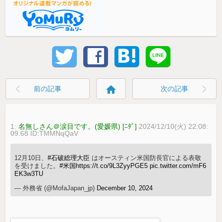
home
前の記事
次の記事
1:
名無しさん＠涙目です。(愛媛県) [ﾆﾀﾞ]
2024/12/10(火) 22:08:
09.68 ID:TMMNqQaV
12月10日、
#石破総理大臣
はオースティン米国防長官による表敬
を受けました。
#米国
https://t.co/9L3ZyyPGE5
pic.twitter.com/mF6
EK3w3TU
— 外務省 (@MofaJapan_jp)
December 10, 2024