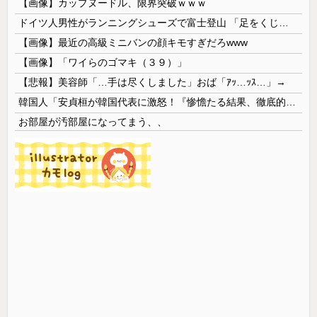
【画像】カップヌードル、限界突破ｗｗｗ
ドイツ人男性がランニングシューズで富士登山 「足をくじいて動けない」
【画像】最近の高級ミニバンの顔キモすぎだろwww
【画像】「ワイらのゴマキ（３９）」
【悲報】美容師「…手は尽くしました」おば「ｱｯ…ｯｽ…」→
韓国人「安貞桓が韓国代表に激怒！『惨憺たる結果、徹底的な刷新が必要だ』と監督や協会を痛烈批判」
お部屋が汚部屋になってまう、、