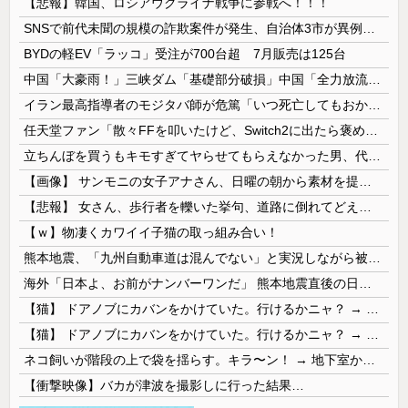
【悲報】韓国、ロシアウクライナ戦争に参戦へ！！！
SNSで前代未聞の規模の詐欺案件が発生、自治体3市が異例の声明を発表して事実関係を全否定
BYDの軽EV「ラッコ」受注が700台超 7月販売は125台
中国「大豪雨！」三峡ダム「基礎部分破損」中国「全力放流！」台風13号「中国上陸予測」台風15号「中国接近（画像」中国「台風同時上陸！（穀物生産が...
イラン最高指導者のモジタバ師が危篤「いつ死亡してもおかしくない」…イラン大統領「意思疎通はかなり難しい」！
任天堂ファン「散々FFを叩いたけど、Switch2に出たら褒めます」
立ちんぼを買うもキモすぎてヤらせてもらえなかった男、代わりの足コキでまさかの大量身寸米青ｗｗｗ
【画像】 サンモニの女子アナさん、日曜の朝から素材を提供してしまう
【悲報】 女さん、歩行者を轢いた挙句、道路に倒れてどえらいことになってしまうw w w w w w w
【ｗ】物凄くカワイイ子猫の取っ組み合い！
熊本地震、「九州自動車道は混んでない」と実況しながら被災地へ向かう有名アナなどに批判殺到 全国紙記者「最新の状況をいち早く伝えることは報道機関としての責務」「情報を取り上げることには大きな意義がある」
海外「日本よ、お前がナンバーワンだ」 熊本地震直後の日本の対応のスピードに世界が衝撃
【猫】 ドアノブにカバンをかけていた。行けるかニャ？ → 猫はこうなります…
【猫】 ドアノブにカバンをかけていた。行けるかニャ？ → 猫はこうなります…
ネコ飼いが階段の上で袋を揺らす。キラ〜ン！ → 地下室からヤツが現れる…
【衝撃映像】バカが津波を撮影しに行った結果…