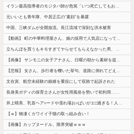
イラン最高指導者のモジタバ師が危篤「いつ死亡してもおかしくない」…イラン大統領「意思疎通はかなり難しい」！
元いいとも青年隊、中居正広の”素顔”を暴露
中国、三峡ダムが全開放流。長江流域で深刻な洪水被害
【動画】 町の中華料理屋さん、娘の採用で人気店になってしまう
立ちんぼを買うもキモすぎてヤらせてもらえなかった男、代わりの足コキでまさかの大量身寸米青ｗｗｗ
【画像】 サンモニの女子アナさん、日曜の朝から素材を提供してしまう
【悲報】 女さん、歩行者を轢いた挙句、道路に倒れてどえらいことになってしまうw w w w w w w
文在寅、航空未経験の娘婿を重役にして収賄で起訴された
長身美ボディの保育士さんが女性用風俗を勢いで初利用…子供に絶対見せられないメスの顔でイキまくり。
井上晴美、乳首ヘア○ードや濡れ場お○ぱいがエ□過ぎる！人生最後のラスト写真集、最高！！
【ｗ】物凄くカワイイ子猫の取っ組み合い！
【画像】カップヌードル、限界突破ｗｗｗ