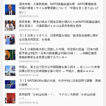
茂木外相・小泉防衛相、NATO首脳会議出席 NATO事務総長、
中国の弾道ミサイル攻撃実験について「中国を甘く見てはいけ
ない」
2026/07/09 11:01
高市首相、野党の休みで国会日程が遅れたためNATO首脳会議出
席を見送り ※議長国のトルコは高市首相を招待
2026/07/07 08:13
【！】日本とイギリス、日英同盟を強化「経済安全保障に関す
る日英共同宣言」を発表
2026/06/16 11:29
【ｗ】小泉防衛大臣に完敗した中国、外交部が反論「日本の防
衛予算は9兆円！日本の防衛費は中国の3倍！」→ 内閣広報官、
客観的事実を全世界公開でカウンター
2026/06/04 02:28
中国人、富士山で巨大な中国国旗を振り回す → 近くにいた米海
兵隊が巨大な日本国旗を振り回す → 中国人、撤退ｗｗｗｗ
2026/05/07 11:34
【！】NATO約30か国の大使、今月中旬に日本訪問で調整 異例
の規模
2026/04/09 10:26
高市総理「かめはめ波～！」 マクロン大統領「かめはめ波
～！」
2026/04/02 00:11