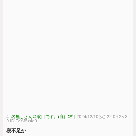
4:
名無しさん＠涙目です。(庭) [ﾆﾀﾞ]
2024/12/10(火) 22:09:25.3
9 ID:FcYJ5z4g0
寝不足か