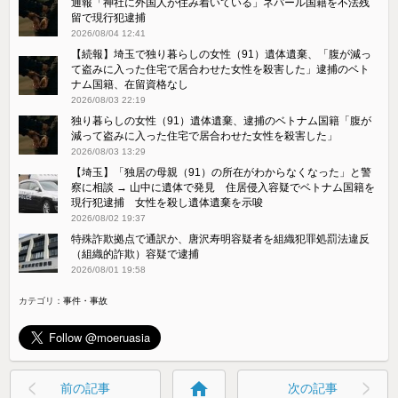
通報「神社に外国人が住み着いている」ネパール国籍を不法残
留で現行犯逮捕
2026/08/04 12:41
【続報】埼玉で独り暮らしの女性（91）遺体遺棄、「腹が減っ
て盗みに入った住宅で居合わせた女性を殺害した」逮捕のベト
ナム国籍、在留資格なし
2026/08/03 22:19
独り暮らしの女性（91）遺体遺棄、逮捕のベトナム国籍「腹が
減って盗みに入った住宅で居合わせた女性を殺害した」
2026/08/03 13:29
【埼玉】「独居の母親（91）の所在がわからなくなった」と警
察に相談 → 山中に遺体で発見 住居侵入容疑でベトナム国籍を
現行犯逮捕 女性を殺し遺体遺棄を示唆
2026/08/02 19:37
特殊詐欺拠点で通訳か、唐沢寿明容疑者を組織犯罪処罰法違反
（組織的詐欺）容疑で逮捕
2026/08/01 19:58
カテゴリ：
事件・事故
home
前の記事
次の記事