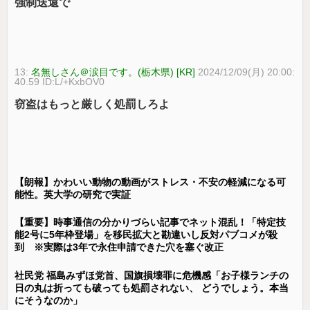
強制送還で
13:
名無しさん＠涙目です。(栃木県) [KR]
2024/12/09(月) 20:00:
40.59 ID:L/+KxbOV0
窃盗はもっと厳しく処罰しろよ
【朗報】かわいい動物の動画がストレス・不安の軽減になる可
能性。英大学の研究で実証
【重要】時事通信の分かりづらい記事でネット混乱！「特定技
能2号に5年枠登場」を移民拡大と勘違いし反対パブコメが殺
到 ※実際は3年で永住申請できた穴を塞ぐ改正
社民党 福島みずほ党首、国旗損壊罪に危機感「お子様ランチの
日の丸は折っても破っても処罰されない、 どうでしょう。本当
にそうなのか」