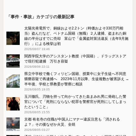
「事件・事故」カテゴリの最新記事
太陽光発電所で、銅線およそ2.2トン（時価およそ330万円相
当）盗んだなど、ベトナム国籍（無職）２人逮捕、盗まれた銅
線の半分はすでに売却 富山で「金属盗対策法違反（去年9月施
行）」による検挙は初
2026/08/07 19:46
関西学院大学のアシスタント教授（中国籍）、ドラッグストア
で現行犯逮捕 万引き容疑
2026/08/06 22:11
県立中学校で働くフィリピン国籍、授業中に女子生徒へ不同意
猥褻容疑で再逮捕へ 2023年11月以降、生徒複数が被害訴え →
半年後、学校と県教委が警察に相談
2026/08/05 19:05
玉川徹氏、刃物を持って向かってきた血まみれ男に発砲した警
官について「死刑にならない犯罪を警察官が死刑にしてしまっ
たということ」
2026/08/05 15:55
京都 有名寺の住職が中国人にマナー違反注意も「消される
よ？」その後なぜか火災、全焼
2026/08/05 03:27