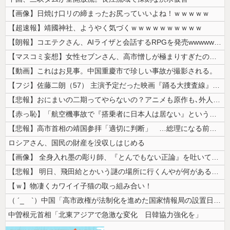
【画像】日焼け口リの締まったお尻っていいよね！ｗｗｗｗｗ
【超速報】靖國神社、ようやく気づくｗｗｗｗｗｗｗｗｗｗ
【朗報】コエテクさん、AIライザと会話するRPGを発売wwwwwwww...
【マスコミ妄想】女性セブンさん、高市憎しが極まりすぎたのか、過去一級の...
【動画】これはお見事。中国重慶市で珍しい事故が撮影される。
【フジ】佐藤二朗（57） 主演予定だった映画『踊る大捜査線』スピンオフ...
【悲報】おにまいの二期ってやらないの？アニメも原作も､外人からも人気あ...
【赤っ恥】「航空機事故で『搭乗者に日本人は居ない』という発表は嫌い。人...
【悲報】高市首相の靖国参拝「適切に判断」 …総理になる前の昨年は参拝
ロシアさん、国民の財産を没収しはじめる
【画像】 全身入れ墨の彫り師、『とんでもない正論』を吐いて30万再生さ...
【悲報】 明日、飛田給とかいう謎の場所に行くんやが何があるんや????...
【ｗ】物凄くカワイイ子猫の取っ組み合い！
（ ´_ゝ`）中国「高市政権が法制化を進めた国家情報局の設置日が7月3...
中曽根元首相「北東アジアで急激な変化 日韓協力強化を」