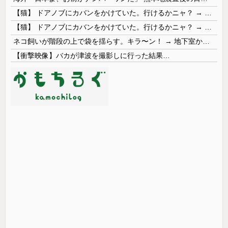
【猫】 ドアノブにカバンをかけていた。行けるかニャ？ → 猫はこうなります…
【猫】 ドアノブにカバンをかけていた。行けるかニャ？ → 猫はこうなります…
ネコ飼いが階段の上で袋を揺らす。キラ〜ン！ → 地下室からヤツが現れる…
【衝撃映像】バカが津波を撮影しに行った結果…