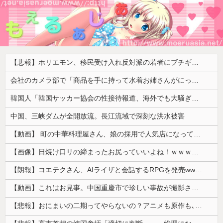
【悲報】ホリエモン、移民受け入れ反対派の若者にブチギレ「差別するなんて最低だ！」 → スタジオ誰も反論できず沈黙 ………
会社のカメラ部で「商品を手に持って水着お姉さんがにっこり」を撮影、だがお姉さんは素人アルバイトで親バレした結果……
韓国人「韓国サッカー協会の性接待報道、海外でも大騒ぎに・・・2002年W杯4強の記録取り消しの声も」→「マジで国の恥だ」「2002年まで疑う価値...
中国、三峡ダムが全開放流。長江流域で深刻な洪水被害
【動画】 町の中華料理屋さん、娘の採用で人気店になってしまう
【画像】日焼け口リの締まったお尻っていいよね！ｗｗｗｗｗ
【朗報】コエテクさん、AIライザと会話するRPGを発売wwwwwwwwwwww
【動画】これはお見事。中国重慶市で珍しい事故が撮影される。
【悲報】おにまいの二期ってやらないの？アニメも原作も､外人からも人気あったのに