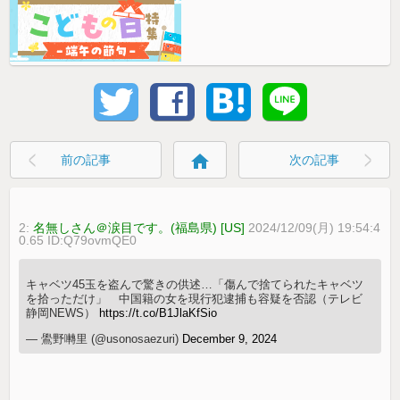
home
前の記事
次の記事
2:
名無しさん＠涙目です。(福島県) [US]
2024/12/09(月) 19:54:4
0.65 ID:Q79ovmQE0
キャベツ45玉を盗んで驚きの供述…「傷んで捨てられたキャベツ
を拾っただけ」 中国籍の女を現行犯逮捕も容疑を否認（テレビ
静岡NEWS）
https://t.co/B1JlaKfSio
— 鷽野囀里 (@usonosaezuri)
December 9, 2024