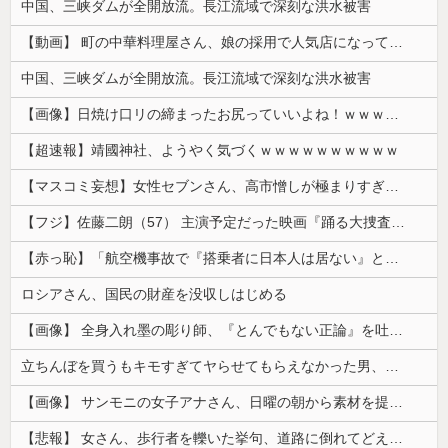
中国、三峡ダムが全開放流。長江流域で深刻な洪水被害
【動画】 町の中華料理屋さん、娘の採用で人気店になってしまう
中国、三峡ダムが全開放流。長江流域で深刻な洪水被害
【画像】日焼け口リの締まったお尻っていいよね！ｗｗｗｗｗ
【超速報】靖國神社、ようやく気づくｗｗｗｗｗｗｗｗｗｗ
【マスコミ妄想】女性セブンさん、高市憎しが極まりすぎたのか、過去一級の低俗な「支持率下げてやる」記事を配信してしまう 想像の10倍低俗
【フジ】佐藤二朗（57） 主演予定だった映画『踊る大捜査線』スピンオフ作品の撮影中止が正式に決定
【赤っ恥】「航空機事故で『搭乗者に日本人は居ない』という発表は嫌い。人間として同じ価値だと思う」→ツッコミ殺到も「自分が気に入らないと思った」と...
ロシアさん、国民の財産を没収しはじめる
【画像】 全身入れ墨の彫り師、『とんでもない正論』を吐いて30万再生されてしまうｗｗｗｗｗｗｗ
立ちんぼを買うもキモすぎてヤらせてもらえなかった男、代わりの足コキでまさかの大量身寸米青ｗｗｗ
【画像】 サンモニの女子アナさん、日曜の朝から素材を提供してしまう
【悲報】 女さん、歩行者を轢いた挙句、道路に倒れてどえらいことになってしまうw w w w w w w