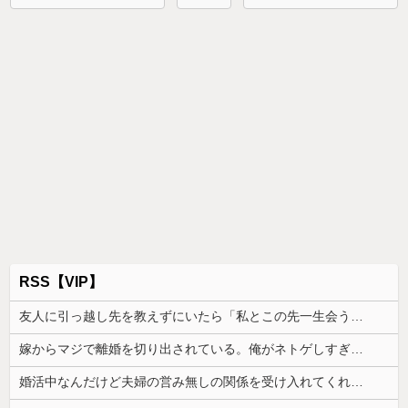
RSS【VIP】
友人に引っ越し先を教えずにいたら「私とこの先一生会う気ないんだ」と泣かれた。なので「よく分かったね、元気でね」と告げて…
嫁からマジで離婚を切り出されている。俺がネトゲしすぎて全くかまわなかったのが原因らしく...
婚活中なんだけど夫婦の営み無しの関係を受け入れてくれる男性が全然いない