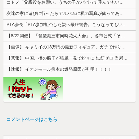
コトメ「父親役をお願い。うちの子がパパって呼んでもいいよね？」旦那「それは無理」→断った途端に大騒ぎになり…
友達の家に遊びに行ったらアルバムに私の写真が飾ってあった。しかも私が知らない写真
PTA会長「PTA参加拒否した親へ最終警告。こうなってもいい？」
【8/22開催】 「琵琶湖三市同時花火大会」、各市公式「そんな花火大会は存在しない」→ 高価チケットを購入した人達がSNS阿鼻叫喚
【画像】 キャミイの18万円の最新フィギュア、ガチで作り込みがエグすぎる
【悲報】 中国、橋の欄干が強風一発で粉々に 鉄筋ゼロ 当局「接着剤でくっつけただけ」「正常で、品質問題はない」
【速報】 イオンモール熊本の爆発原因が判明！！！！
コメントページはこちら