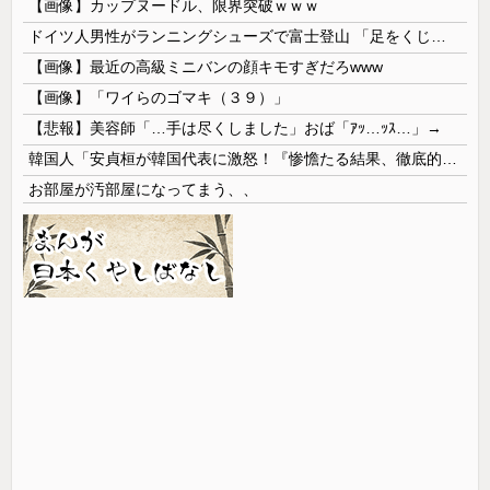
【画像】カップヌードル、限界突破ｗｗｗ
ドイツ人男性がランニングシューズで富士登山 「足をくじいて動けない」
【画像】最近の高級ミニバンの顔キモすぎだろwww
【画像】「ワイらのゴマキ（３９）」
【悲報】美容師「…手は尽くしました」おば「ｱｯ…ｯｽ…」→
韓国人「安貞桓が韓国代表に激怒！『惨憺たる結果、徹底的な刷新が必要だ』と監督や協会を痛烈批判」
お部屋が汚部屋になってまう、、