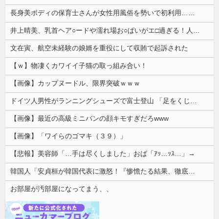
長身美ボディの保育士さんが女性用風俗を勢いで初利用…子供に絶対見せられないメスの顔でイキまくり。
井上晴美、乳首ヘア○ードや濡れ場お○ぱいがエ□過ぎる！人生最後のラスト写真集、最高！！
文在寅、航空未経験の娘婿を重役にして収賄で起訴された
【ｗ】物凄くカワイイ子猫の取っ組み合い！
【画像】カップヌードル、限界突破ｗｗｗ
ドイツ人男性がランニングシューズで富士登山 「足をくじいて動けない」
【画像】最近の高級ミニバンの顔キモすぎだろwww
【画像】「ワイらのゴマキ（３９）」
【悲報】美容師「…手は尽くしました」おば「ｱｯ…ｯｽ…」→
韓国人「安貞桓が韓国代表に激怒！『惨憺たる結果、徹底的な刷新が必要だ』と監督や協会を痛烈批判」
お部屋が汚部屋になってまう、、