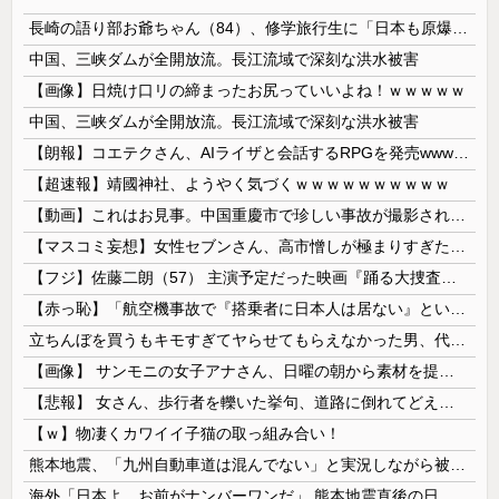
長崎の語り部お爺ちゃん（84）、修学旅行生に「日本も原爆を持たないと負ける」と言われびっくり！ 被団協代表（85）も中学生に「核を持たないで日本を守れますか」と問われ危機感
中国、三峡ダムが全開放流。長江流域で深刻な洪水被害
【画像】日焼け口リの締まったお尻っていいよね！ｗｗｗｗｗ
中国、三峡ダムが全開放流。長江流域で深刻な洪水被害
【朗報】コエテクさん、AIライザと会話するRPGを発売wwwwwwwwwwww
【超速報】靖國神社、ようやく気づくｗｗｗｗｗｗｗｗｗｗ
【動画】これはお見事。中国重慶市で珍しい事故が撮影される。
【マスコミ妄想】女性セブンさん、高市憎しが極まりすぎたのか、過去一級の低俗な「支持率下げてやる」記事を配信してしまう 想像の10倍低俗
【フジ】佐藤二朗（57） 主演予定だった映画『踊る大捜査線』スピンオフ作品の撮影中止が正式に決定
【赤っ恥】「航空機事故で『搭乗者に日本人は居ない』という発表は嫌い。人間として同じ価値だと思う」→ツッコミ殺到も「自分が気に入らないと思った」と...
立ちんぼを買うもキモすぎてヤらせてもらえなかった男、代わりの足コキでまさかの大量身寸米青ｗｗｗ
【画像】 サンモニの女子アナさん、日曜の朝から素材を提供してしまう
【悲報】 女さん、歩行者を轢いた挙句、道路に倒れてどえらいことになってしまうw w w w w w w
【ｗ】物凄くカワイイ子猫の取っ組み合い！
熊本地震、「九州自動車道は混んでない」と実況しながら被災地へ向かう有名アナなどに批判殺到 全国紙記者「最新の状況をいち早く伝えることは報道機関としての責務」「情報を取り上げることには大きな意義がある」
海外「日本よ、お前がナンバーワンだ」 熊本地震直後の日本の対応のスピードに世界が衝撃