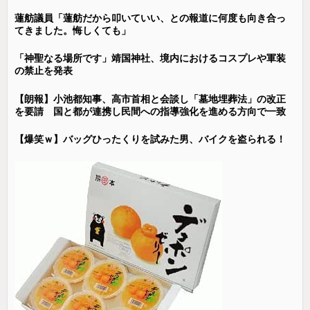
蓮舫議員「蓮舫だから叩いていい、との報道に何度も向き合っ
てきました。悔しくても」
「神聖なる場所です」靖国神社、境内におけるコスプレや軍装
の禁止を発表
【朗報】小池都知事、高市首相と会談し「墓地埋葬法」の改正
を要請 国と都が連携し民間への指導強化を進める方向で一致
【爆笑ｗ】バッグひったくりを試みた男、バイクを盗られる！