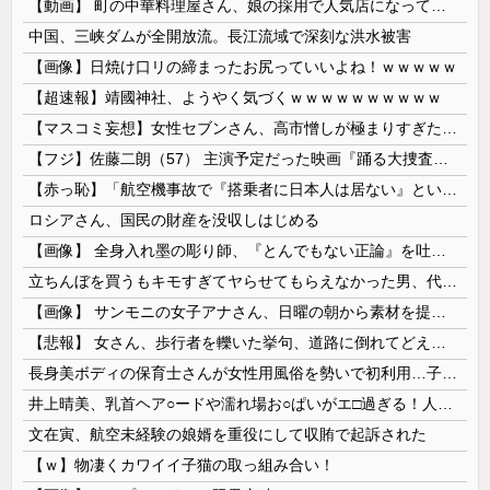
【動画】 町の中華料理屋さん、娘の採用で人気店になってしまう
中国、三峡ダムが全開放流。長江流域で深刻な洪水被害
【画像】日焼け口リの締まったお尻っていいよね！ｗｗｗｗｗ
【超速報】靖國神社、ようやく気づくｗｗｗｗｗｗｗｗｗｗ
【マスコミ妄想】女性セブンさん、高市憎しが極まりすぎたのか、過去一級の低俗な「支持率下げてやる」記事を配信してしまう 想像の10倍低俗
【フジ】佐藤二朗（57） 主演予定だった映画『踊る大捜査線』スピンオフ作品の撮影中止が正式に決定
【赤っ恥】「航空機事故で『搭乗者に日本人は居ない』という発表は嫌い。人間として同じ価値だと思う」→ツッコミ殺到も「自分が気に入らないと思った」と...
ロシアさん、国民の財産を没収しはじめる
【画像】 全身入れ墨の彫り師、『とんでもない正論』を吐いて30万再生されてしまうｗｗｗｗｗｗｗ
立ちんぼを買うもキモすぎてヤらせてもらえなかった男、代わりの足コキでまさかの大量身寸米青ｗｗｗ
【画像】 サンモニの女子アナさん、日曜の朝から素材を提供してしまう
【悲報】 女さん、歩行者を轢いた挙句、道路に倒れてどえらいことになってしまうw w w w w w w
長身美ボディの保育士さんが女性用風俗を勢いで初利用…子供に絶対見せられないメスの顔でイキまくり。
井上晴美、乳首ヘア○ードや濡れ場お○ぱいがエ□過ぎる！人生最後のラスト写真集、最高！！
文在寅、航空未経験の娘婿を重役にして収賄で起訴された
【ｗ】物凄くカワイイ子猫の取っ組み合い！