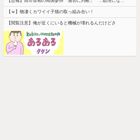
【悲報】高市首相の靖国参拝「適切に判断」 …総理になる前の昨年は参拝
【ｗ】物凄くカワイイ子猫の取っ組み合い！
【閲覧注意】俺が近くにいると機械が壊れるんだけどさ