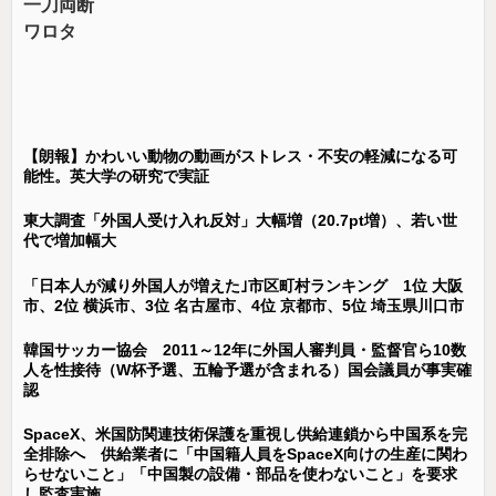
一刀両断
ワロタ
【朗報】かわいい動物の動画がストレス・不安の軽減になる可
能性。英大学の研究で実証
東大調査「外国人受け入れ反対」大幅増（20.7pt増）、若い世
代で増加幅大
「日本人が減り外国人が増えた｣市区町村ランキング 1位 大阪
市、2位 横浜市、3位 名古屋市、4位 京都市、5位 埼玉県川口市
韓国サッカー協会 2011～12年に外国人審判員・監督官ら10数
人を性接待（W杯予選、五輪予選が含まれる）国会議員が事実確
認
SpaceX、米国防関連技術保護を重視し供給連鎖から中国系を完
全排除へ 供給業者に「中国籍人員をSpaceX向けの生産に関わ
らせないこと」「中国製の設備・部品を使わないこと」を要求
し監査実施