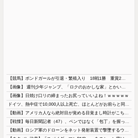
【競馬】ボンドガールが引退・繁殖入り 18戦1勝 重賞2着7回
【画像】 週刊少年ジャンプ、「ロクのおかしな家」とかいう微妙な漫画を巻頭カラーにしたせいで100万部切る
【画像】日焼け口リの締まったお尻っていいよね！ｗｗｗｗｗ
ドイツ、熱中症で10,000人以上死亡、ほとんどがお前らと同年代で若者は元気💪
【動画】アメリカ人なら絶対目が覚める目覚まし時計がこちらｗｗｗｗｗ
【戦慄】毎日新聞記者（47）、ペンではなく「包丁」を握ってしまった結果・・・・・
【動画】ロシア軍のドローンをネット発射装置で撃墜するウクライナ。