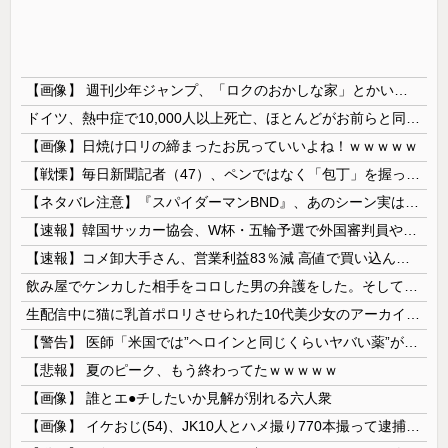
【画像】 週刊少年ジャンプ、「ロクのおかしな家」とかいう微妙な漫画を巻頭カラーにしたせいで100万部切る
ドイツ、熱中症で10,000人以上死亡、ほとんどがお前らと同年代で若者は元気💪
【画像】日焼け口リの締まったお尻っていいよね！ｗｗｗｗｗ
【戦慄】毎日新聞記者（47）、ペンではなく「包丁」を握ってしまった結果・・・・・
【ネタバレ注意】『スパイダーマンBND』、あのシーン実は過去作のセルフカバーだった
【速報】韓国サッカー協会、W杯・五輪予選で外国審判員や監督官を性接待！！！！
【速報】コメ卸大手さん、営業利益83％減 高値で買い込んだ米が売れず「損切り祭り」開幕へ
飲み屋でケンカした相手をコロした男の弁護をした。そして数年後、因果応報を思わせる出来事が…
生配信中に猫に乳首ポロリさせられた10代美少女のアーカイブ、500万再生越えｗｗｗ
【警告】 医師「米国では”ヘロインと同じくらいヤバい薬”が日本では平気で処方されてる」
【悲報】 夏のピーク、もう終わってたｗｗｗｗｗ
【画像】 誰とエ●チしたいか見解が別れる六人衆
【画像】 イケおじ(54)、JK10人とハメ撮り770本撮って逮捕ｗｗｗｗｗｗｗ