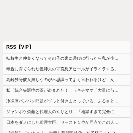
RSS【VIP】
転校生と仲良くなってその子の家に遊びに行ったら私が小さい頃に撮った写真があった
毒親に育てられた義姉夫の可哀想アピールがイライラする。
高齢独身彼女無しなのが不思議ってよく言われるけど、女と人付き合いとかめんどくさすぎる
私「統合失調症の薬が盗まれた！」→キチママ「大量に与えたら娘が病院に運ばれた！ヤバい薬！」私「えっ」→盗まれた薬が思わぬ形で使われていて…
冷凍庫パンパン問題がずっと付きまとっている。ふるさと納税も頼みたいけれど入れる場所がない
ジャンポケ斎藤と代理人のやりとり、「地獄すぎて完全にコントになってる……」と衝撃を受ける人が続出中
日本をダメにした総理大臣、ワースト１位が同点でこの人ｗｗｗｗｗｗ
【速報】 みいちゃん、覚醒し戦闘民族化。お子様二人をフルボッコにしてしまう