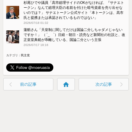
杉尾ひでや議員「高市総理サイドのOKがなければ、『サナエト
ークン』なんて総理大臣の名前を付けた暗号資産を売り出せな
いのでは？」 サナエトークン公式サイト「本トークンは、高市
氏と提携または承認されているものではない」
2026/07/18 01:32
蓮舫さん「天皇制に関してだけは国論二分しちゃダメじゃない
ですか！」 （ ´_ゝ`）日経・朝日・読売など新聞社の社説と、改
正皇室典範が乖離している、国論二分という主張
2026/07/17 18:16
カテゴリ：
民主党
home
前の記事
次の記事