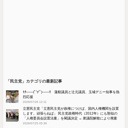
「民主党」カテゴリの最新記事
ｷﾀ――(ﾟ∀ﾟ)――!! 蓮舫議員と辻元議員、玉城デニー知事を熱
烈応援
2026/07/26 12:11
立憲民主党「立憲民主党が政権につけば、国内人権機関を設置
します。頑張らねば」 民主党政権時代（2012年）にも類似の
「人権委員会設置法案」を閣議決定 → 衆議院解散により廃案
2026/07/25 05:39