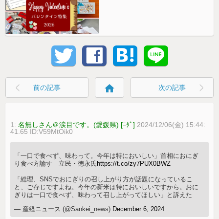
home
前の記事
次の記事
1:
名無しさん＠涙目です。(愛媛県) [ﾆﾀﾞ]
2024/12/06(金) 15:44:
41.65 ID:V59MtOik0
「一口で食べず、味わって。今年は特においしい」首相におにぎ
り食べ方諭す 立民・徳永氏
https://t.co/zy7PUX0BWZ
「総理、SNSでおにぎりの召し上がり方が話題になっているこ
と、ご存じですよね。今年の新米は特においしいですから。おに
ぎりは一口で食べず、味わって召し上がってほしい」と訴えた
— 産経ニュース (@Sankei_news)
December 6, 2024