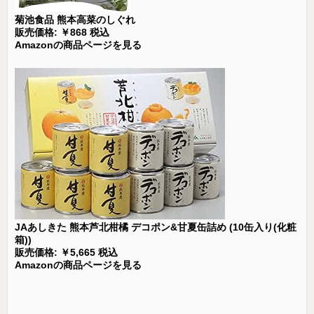
菊池食品 熊本高菜のしぐれ
販売価格: ￥868 税込
Amazonの商品ページを見る
JAあしきた 熊本芦北柑橘 デコポン&甘夏缶詰め (10缶入り(化粧
箱))
販売価格: ￥5,665 税込
Amazonの商品ページを見る