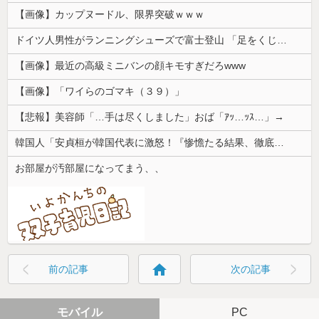
【画像】カップヌードル、限界突破ｗｗｗ
ドイツ人男性がランニングシューズで富士登山 「足をくじいて動けない」
【画像】最近の高級ミニバンの顔キモすぎだろwww
【画像】「ワイらのゴマキ（３９）」
【悲報】美容師「…手は尽くしました」おば「ｱｯ…ｯｽ…」→
韓国人「安貞桓が韓国代表に激怒！『惨憺たる結果、徹底的な刷新が必要だ』と監督や協会を痛烈批判」
お部屋が汚部屋になってまう、、
home
前の記事
次の記事
モバイル
PC