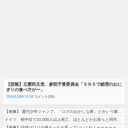
【悲報】立憲民主党、参院予算委員会「ＳＮＳで総理のおに
ぎりの食べ方がー」
2024/12/06 16:58
コメント(35)
【画像】 週刊少年ジャンプ、「ロクのおかしな家」とかいう微妙な漫画を巻...
ドイツ、熱中症で10,000人以上死亡、ほとんどがお前らと同年代で若者...
【画像】日焼け口リの締まったお尻っていいよね！ｗｗｗｗｗ