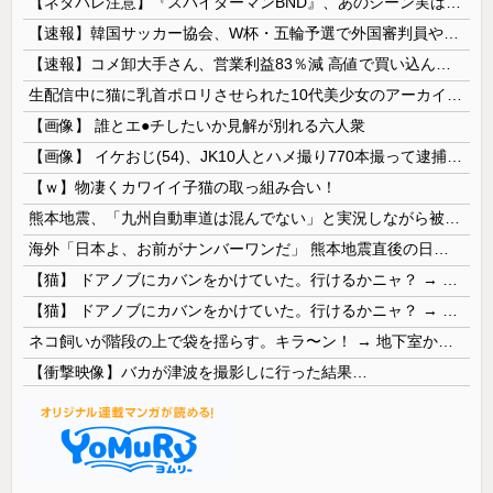
【ネタバレ注意】『スパイダーマンBND』、あのシーン実は過去作のセルフカバーだった
【速報】韓国サッカー協会、W杯・五輪予選で外国審判員や監督官を性接待！！！！
【速報】コメ卸大手さん、営業利益83％減 高値で買い込んだ米が売れず「損切り祭り」開幕へ
生配信中に猫に乳首ポロリさせられた10代美少女のアーカイブ、500万再生越えｗｗｗ
【画像】 誰とエ●チしたいか見解が別れる六人衆
【画像】 イケおじ(54)、JK10人とハメ撮り770本撮って逮捕ｗｗｗｗｗｗｗ
【ｗ】物凄くカワイイ子猫の取っ組み合い！
熊本地震、「九州自動車道は混んでない」と実況しながら被災地へ向かう有名アナなどに批判殺到 全国紙記者「最新の状況をいち早く伝えることは報道機関としての責務」「情報を取り上げることには大きな意義がある」
海外「日本よ、お前がナンバーワンだ」 熊本地震直後の日本の対応のスピードに世界が衝撃
【猫】 ドアノブにカバンをかけていた。行けるかニャ？ → 猫はこうなります…
【猫】 ドアノブにカバンをかけていた。行けるかニャ？ → 猫はこうなります…
ネコ飼いが階段の上で袋を揺らす。キラ〜ン！ → 地下室からヤツが現れる…
【衝撃映像】バカが津波を撮影しに行った結果…