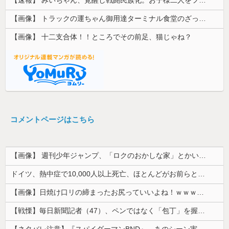
【画像】 トラックの運ちゃん御用達ターミナル食堂のざっかけないオムライスｗｗｗｗｗｗｗｗｗｗ
【画像】 十二支合体！！ところでその前足、猫じゃね？
コメントページはこちら
【画像】 週刊少年ジャンプ、「ロクのおかしな家」とかいう微妙な漫画を巻頭カラーにしたせいで100万部切る
ドイツ、熱中症で10,000人以上死亡、ほとんどがお前らと同年代で若者は元気💪
【画像】日焼け口リの締まったお尻っていいよね！ｗｗｗｗｗ
【戦慄】毎日新聞記者（47）、ペンではなく「包丁」を握ってしまった結果・・・・・
【ネタバレ注意】『スパイダーマンBND』、あのシーン実は過去作のセルフカバーだった