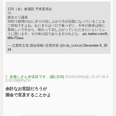
12/6（金）参議院 予算委員会
1⃣
徳永エリ議員
SNSで総理のおにぎりの召し上がり方が話題になっていることを
ご存知ですよね。おにぎりは一口で食べずに、今年の新米は特に
美味しいですから、味わって召し上がっていただきたいというふ
うに思います。その米の話でありますけれども、
pic.twitter.com/lL
M6v7Oauc
— 立憲民主党 国会情報+災害対策 (@cdp_kokkai)
December 6, 20
24
5:
名無しさん＠涙目です。(庭) [CN]
2024/12/06(金) 15:47:16.4
3 ID:2Mj8PyCi0
余計なお世話だろうが
国会で言及することかよ