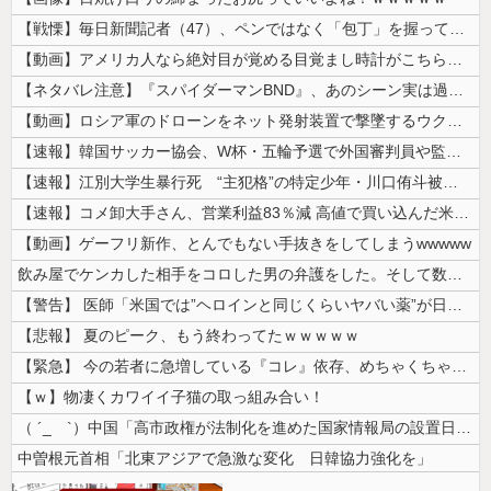
【戦慄】毎日新聞記者（47）、ペンではなく「包丁」を握ってしまった結果...
【動画】アメリカ人なら絶対目が覚める目覚まし時計がこちらｗｗｗｗｗ
【ネタバレ注意】『スパイダーマンBND』、あのシーン実は過去作のセルフ...
【動画】ロシア軍のドローンをネット発射装置で撃墜するウクライナ。
【速報】韓国サッカー協会、W杯・五輪予選で外国審判員や監督官を性接待！...
【速報】江別大学生暴行死 “主犯格”の特定少年・川口侑斗被告に「無期懲...
【速報】コメ卸大手さん、営業利益83％減 高値で買い込んだ米が売れず「...
【動画】ゲーフリ新作、とんでもない手抜きをしてしまうwwwww
飲み屋でケンカした相手をコロした男の弁護をした。そして数年後、因果応報...
【警告】 医師「米国では”ヘロインと同じくらいヤバい薬”が日本では平気...
【悲報】 夏のピーク、もう終わってたｗｗｗｗｗ
【緊急】 今の若者に急増している『コレ』依存、めちゃくちゃ深刻な模様w...
【ｗ】物凄くカワイイ子猫の取っ組み合い！
（ ´_ゝ`）中国「高市政権が法制化を進めた国家情報局の設置日が7月3...
中曽根元首相「北東アジアで急激な変化 日韓協力強化を」