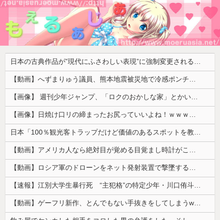
日本の古典作品が”現代にふさわしい表現”に強制変更される事態が進行中、今の価値観に照らせば……
【動画】へずまりゅう議員、熊本地震被災地で冷感ポンチョ配布 → 被災民の衝撃の反応がコチラ → ｗｗｗｗｗｗｗｗｗｗｗｗｗｗｗｗ
【画像】 週刊少年ジャンプ、「ロクのおかしな家」とかいう微妙な漫画を巻頭カラーにしたせいで100万部切る
【画像】日焼け口リの締まったお尻っていいよね！ｗｗｗｗｗ
日本「100％観光客トラップだけど価値のあるスポットを教えてほしい」
【動画】アメリカ人なら絶対目が覚める目覚まし時計がこちらｗｗｗｗｗ
【動画】ロシア軍のドローンをネット発射装置で撃墜するウクライナ。
【速報】江別大学生暴行死 “主犯格”の特定少年・川口侑斗被告に「無期懲役」の判決 当時17歳少年に「懲役30年」の判決
【動画】ゲーフリ新作、とんでもない手抜きをしてしまうwwwww