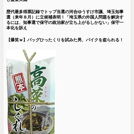
歴代最多得票記録でトップ当選の河合ゆうすけ市議、埼玉知事
選（来年８月）に立候補表明！「埼玉県の外国人問題を解決す
るには、知事選で保守の政治家が立ち上がるしかない」保守一
本化を訴え
【爆笑ｗ】バッグひったくりを試みた男、バイクを盗られる！