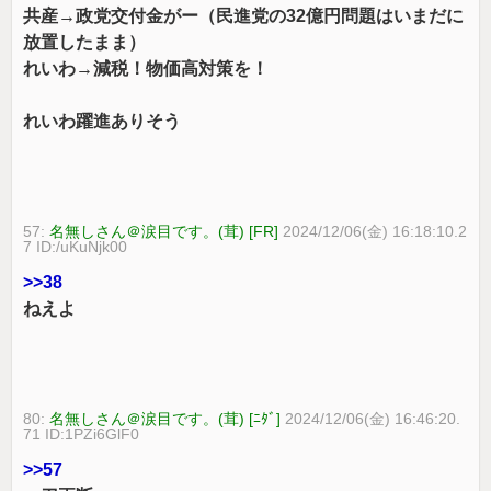
共産→政党交付金がー（民進党の32億円問題はいまだに
放置したまま）
れいわ→減税！物価高対策を！
れいわ躍進ありそう
57:
名無しさん＠涙目です。(茸) [FR]
2024/12/06(金) 16:18:10.2
7 ID:/uKuNjk00
>>38
ねえよ
80:
名無しさん＠涙目です。(茸) [ﾆﾀﾞ]
2024/12/06(金) 16:46:20.
71 ID:1PZi6GlF0
>>57