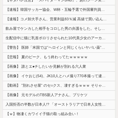
【速報】韓国サッカー協会、W杯・五輪予選で外国審判員や監督官を性接待！！！！
【速報】コメ卸大手さん、営業利益83％減 高値で買い込んだ米が売れず「損切り祭り」開幕へ
飲み屋でケンカした相手をコロした男の弁護をした。そして数年後、因果応報を思わせる出来事が…
生配信中に猫に乳首ポロリさせられた10代美少女のアーカイブ、500万再生越えｗｗｗ
【警告】 医師「米国では”ヘロインと同じくらいヤバい薬”が日本では平気で処方されてる」
【悲報】 夏のピーク、もう終わってたｗｗｗｗｗ
【画像】 誰とエ●チしたいか見解が別れる六人衆
【画像】 イケおじ(54)、JK10人とハメ撮り770本撮って逮捕ｗｗｗｗｗｗｗ
【動画】 ”別れさせ屋” のセ○クス、凄すぎるｗｗｗ そりゃ肉便器に堕ちるわｗｗｗ
【画像】 元モデルのTBS新人アナさん、プリケツ
入国拒否の半数が日本人!? 「オーストラリアで日本人女性が売春」
【ｗ】物凄くカワイイ子猫の取っ組み合い！