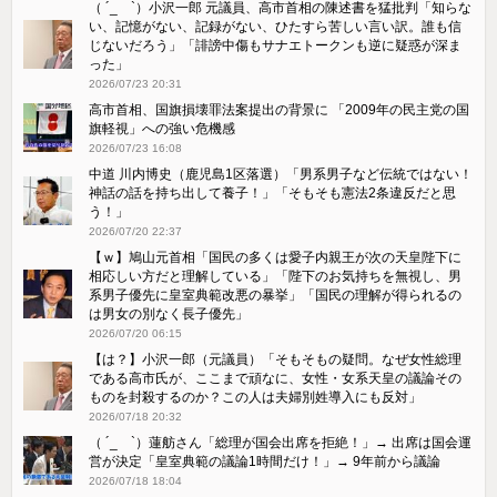
（ ´_ゝ`）小沢一郎 元議員、高市首相の陳述書を猛批判「知らな
い、記憶がない、記録がない、ひたすら苦しい言い訳。誰も信
じないだろう」「誹謗中傷もサナエトークンも逆に疑惑が深ま
った」
2026/07/23 20:31
高市首相、国旗損壊罪法案提出の背景に 「2009年の民主党の国
旗軽視」への強い危機感
2026/07/23 16:08
中道 川内博史（鹿児島1区落選）「男系男子など伝統ではない！
神話の話を持ち出して養子！」「そもそも憲法2条違反だと思
う！」
2026/07/20 22:37
【ｗ】鳩山元首相「国民の多くは愛子内親王が次の天皇陛下に
相応しい方だと理解している」「陛下のお気持ちを無視し、男
系男子優先に皇室典範改悪の暴挙」「国民の理解が得られるの
は男女の別なく長子優先」
2026/07/20 06:15
【は？】小沢一郎（元議員）「そもそもの疑問。なぜ女性総理
である高市氏が、ここまで頑なに、女性・女系天皇の議論その
ものを封殺するのか？この人は夫婦別姓導入にも反対」
2026/07/18 20:32
（ ´_ゝ`）蓮舫さん「総理が国会出席を拒絶！」→ 出席は国会運
営が決定「皇室典範の議論1時間だけ！」→ 9年前から議論
2026/07/18 18:04