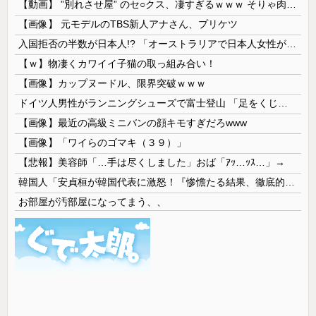
【動画】 ”別れさせ屋” のセ○クス、凄すぎるｗｗｗ そりゃ肉便器に堕ちるわｗｗｗ
【画像】 元モデルのTBS新人アナさん、プリケツ
入国拒否の半数が日本人!? 「オーストラリアで日本人女性が売春」
【ｗ】物凄くカワイイ子猫の取っ組み合い！
【画像】カップヌードル、限界突破ｗｗｗ
ドイツ人男性がランニングシューズで富士登山 「足をくじいて動けない」
【画像】最近の高級ミニバンの顔キモすぎだろwww
【画像】「ワイらのゴマキ（３９）」
【悲報】美容師「…手は尽くしました」おば「ｱｯ…ｯｽ…」→
韓国人「安貞桓が韓国代表に激怒！『惨憺たる結果、徹底的な刷新が必要だ』と監督や協会を痛烈批判」
お部屋が汚部屋になってまう、、