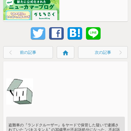
home
前の記事
次の記事
盗難車の『ランドクルーザー』をヤードで保管した疑いで逮捕さ
れていた “パキスタン人” の30歳男が不起訴処分になった。不起訴