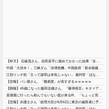
【仰天】 石破茂さん、自民若手に舐めてかかった結果「全てを失うｗｗｗｗｗ」
中国「大洪水！」三峡ダム「決壊危機」中国政府「新水路建設！（三峡新水路」現場職員「内部情報公開！（失踪」湖南省「三峡放流情報（画像」台風13号「...
江別リンチ犯「立って謝罪は本気じゃない」 裁判官「ほな裁判で土下座してないキミは本気じゃないな」
【悲報】パン屋さん、「難易度」が高すぎるｗｗｗｗｗ
【朗報】45歳になった飯田圭織さん、『爆弾発言』キタァアアアアーーーー！！
居酒屋に行ったら頼んでもいない皿が来る件、「ちょっと苦手なのよ」とタレントが不満を漏らしており……
【悲報】弁護士さん「総理大臣が8月6日に東京の歯医者に予約を入れるという非常識さ。人間性が分かります」
江別リンチ犯「立って謝罪は本気じゃない」 裁判官「ほな裁判で土下座してないキミは本気じゃないな」