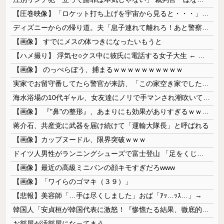
【圧巻映像】「ロケット打ち上げを宇宙から見ると・・・」の動画が衝撃的
ディズニーからの帰り道。夫「息子連れて離れろ！あと警察に通報！」私「助けて！」駅員「どうしました！？」→トンデモナイことに…
【画像】 すでにメスの体つきになったいもうと
【ハメ撮り】 浮気セ○クス中に彼氏に電話する女子大生 ← これを現実にやる子が現れる…
【画像】 のっぺらぼう、捕まるｗｗｗｗｗｗｗｗｗｗ
実家でお留守番してたら警官が来訪、「この家空き家でしたよね？」と問いかけてくるが実際は30年ほど住んでおり……
海水浴場の10代ギャル、女友達にノリで手マンされ潮吹いてガチイキしてしまうｗｗｗ
【画像】 『"鼻"の整形』、あまりにも効果がありすぎるｗｗｗｗｗｗｗｗｗｗｗ
蒋介石、共産党に武器を届け続けて「運輸大隊長」と呼ばれる
【画像】カップヌードル、限界突破ｗｗｗ
ドイツ人男性がランニングシューズで富士登山 「足をくじいて動けない」
【画像】最近の高級ミニバンの顔キモすぎだろwww
【画像】「ワイらのゴマキ（３９）」
【悲報】美容師「…手は尽くしました」おば「ｱｯ…ｯｽ…」→
韓国人「安貞桓が韓国代表に激怒！『惨憺たる結果、徹底的な刷新が必要だ』と監督や協会を痛烈批判」
お部屋が汚部屋になってまう、、