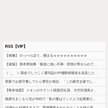
RSS【VIP】
【画像】 のっぺらぼう、捕まるｗｗｗｗｗｗｗｗｗｗ
【速報】 熊本県知事「報道に強い不満・苦情が寄せられている」→TBSの報道特集がまさにそれな件
（ ´_ゝ`）国会でしつこく週刊誌の中傷動画報道を追及した立憲議員、自身への誹謗中傷・苦情電話被害を訴え「総理に疑問を質す、当然のことをした...
実家でお留守番してたら警官が来訪、「この家空き家でしたよね？」と問いかけてくるが実際は30年ほど住んでおり……
【熊本地震】 イオンのテナント雑貨店社員、大竹玖瑠美さん(22)がカワイイ・・・
独身引きこもり兄がSNSで「私の妻はインド人で起業家だが“日本人女性は男に甘えている”と言っています。日本に女性差別はありません」って発信したら...
16歳から結婚するまで、既婚男性をからかうことを繰り返していた。その結果、中には本当に離婚する人までいて…