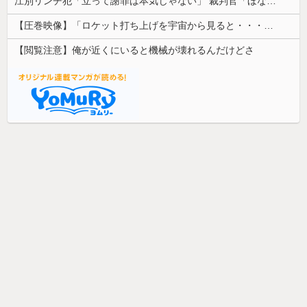
江別リンチ犯「立って謝罪は本気じゃない」 裁判官「ほな裁判で土下座してないキミは本気じゃないな」
【圧巻映像】「ロケット打ち上げを宇宙から見ると・・・」の動画が衝撃的
【閲覧注意】俺が近くにいると機械が壊れるんだけどさ