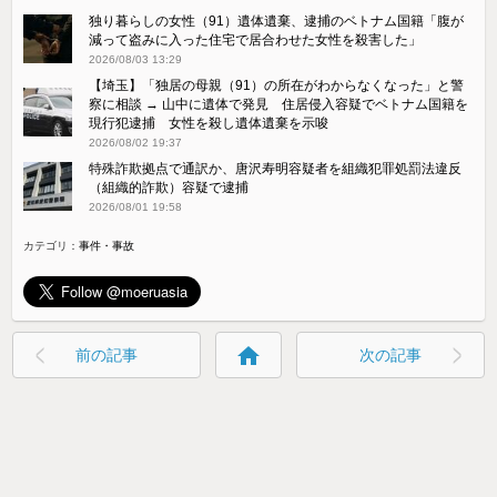
独り暮らしの女性（91）遺体遺棄、逮捕のベトナム国籍「腹が
減って盗みに入った住宅で居合わせた女性を殺害した」
2026/08/03 13:29
【埼玉】「独居の母親（91）の所在がわからなくなった」と警
察に相談 → 山中に遺体で発見 住居侵入容疑でベトナム国籍を
現行犯逮捕 女性を殺し遺体遺棄を示唆
2026/08/02 19:37
特殊詐欺拠点で通訳か、唐沢寿明容疑者を組織犯罪処罰法違反
（組織的詐欺）容疑で逮捕
2026/08/01 19:58
カテゴリ：
事件・事故
home
前の記事
次の記事