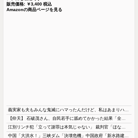
販売価格: ￥3,400 税込
Amazonの商品ページを見る
義実家も夫もみんな鬼滅にハマったんだけど、私はあまりハマれなかった。普段なら年末の義実家への訪問も全然気にならないんだけど、今年は鬼滅の話題ばかりになりそうでちょっと嫌…
【仰天】 石破茂さん、自民若手に舐めてかかった結果「全てを失うｗｗｗｗｗ」
江別リンチ犯「立って謝罪は本気じゃない」 裁判官「ほな裁判で土下座してないキミは本気じゃないな」
中国「大洪水！」三峡ダム「決壊危機」中国政府「新水路建設！（三峡新水路」現場職員「内部情報公開！（失踪」湖南省「三峡放流情報（画像」台風13号「...