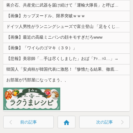
蒋介石、共産党に武器を届け続けて「運輸大隊長」と呼ばれる
【画像】カップヌードル、限界突破ｗｗｗ
ドイツ人男性がランニングシューズで富士登山 「足をくじいて動けない」
【画像】最近の高級ミニバンの顔キモすぎだろwww
【画像】「ワイらのゴマキ（３９）」
【悲報】美容師「…手は尽くしました」おば「ｱｯ…ｯｽ…」→
韓国人「安貞桓が韓国代表に激怒！『惨憺たる結果、徹底的な刷新が必要だ』と監督や協会を痛烈批判」
お部屋が汚部屋になってまう、、
home
前の記事
次の記事