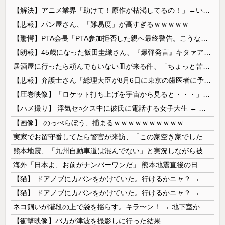
【解決】アニメ業界「助けて！原作が枯渇してるの！」←いや既存作品の2期やったら良いよね？
【悲報】パン屋さん、「難易度」が高すぎるｗｗｗｗｗ
【驚愕】PTA会長「PTA参加拒否した親へ最終警告。こうなってもいい？」
【朗報】45歳になった飯田圭織さん、『爆弾発言』キタァアアアアーーーー！！
居酒屋に行ったら頼んでもいない皿が来る件、「ちょっと苦手なのよ」とタレントが不満を漏らしており……
【悲報】弁護士さん「総理大臣が8月6日に東京の歯医者に予約を入れるという非常識さ。人間性が分かります」
【圧巻映像】「ロケット打ち上げを宇宙から見ると・・・」の動画が衝撃的
【ハメ撮り】 浮気セ○クス中に彼氏に電話する女子大生 ← これを現実にやる子が現れる…
【画像】 のっぺらぼう、捕まるｗｗｗｗｗｗｗｗｗｗ
実家でお留守番してたら警官が来訪、「この家空き家でしたよね？」と問いかけてくるが実際は30年ほど住んでおり……
熊本地震、「九州自動車道は混んでない」と実況しながら被災地へ向かう有名アナなどに批判殺到 全国紙記者「最新の状況をいち早く伝えることは報道機関としての責務」「情報を取り上げることには大きな意義がある」
海外「日本よ、お前がナンバーワンだ」 熊本地震直後の日本の対応のスピードに世界が衝撃
【猫】 ドアノブにカバンをかけていた。行けるかニャ？ → 猫はこうなります…
【猫】 ドアノブにカバンをかけていた。行けるかニャ？ → 猫はこうなります…
ネコ飼いが階段の上で袋を揺らす。キラ〜ン！ → 地下室からヤツが現れる…
【衝撃映像】バカが津波を撮影しに行った結果…