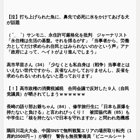
【泣】打ち上げられた魚に、鼻先で必死に水をかけてあげる犬
が話題
（ ´_ゝ`）サンモニ、永住許可厳格化を批判 ジャーナリスト
「永住権は生活の基盤。それを揺るがす」「当事者から、労働
力としてだけ求められ住民とはみられないのかという声」アナ
「政府によって、ヘイトがより進んでしまう」
高市早苗さん（34）「少なくとも私自身は（戦争）当事者とは
いえない世代ですから、反省なんかしておりませんし、反省を
求められるいわれもないと思っております」
【！】高市政権の消費税減税 合同会議で反対した９人（自民
党議員）が晒されてしまうｗｗｗｗｗｗ
長崎の語り部お爺ちゃん（84）、修学旅行生に「日本も原爆を
持たないと負ける」と言われびっくり！ 被団協代表（85）も
中学生に「核を持たないで日本を守れますか」と問われ危機感
隅田川花火大会、中国SNSで無料観覧エリアの場所取り転売（1
席約3500円～）が横行 警告も無視警備員「ビニールシート