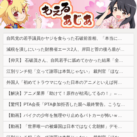
自民党の若手議員かヤジを食らった石破前首相、「本当に見識のある人に当選期数の若い人がやじるなんて」と不満たらたらな様子を見せて……
減税を潰しにいった財務省エース2人、岸田と菅の後ろ盾があるから地位は安泰だと信じていたら……
【仰天】 石破茂さん、自民若手に舐めてかかった結果「全てを失うｗｗｗｗｗ」
江別リンチ犯「立って謝罪は本気じゃない」 裁判官「ほな裁判で土下座してないキミは本気じゃないな」
外国人「初めてトラウマになった日本のアニメといえば何？」
【解決】アニメ業界「助けて！原作が枯渇してるの！」←いや既存作品の2期やったら良いよね？
【驚愕】PTA会長「PTA参加拒否した親へ最終警告。こうなってもいい？」
【動画】バイクの少年を無理やり止めるパトカーが怖いｗｗｗｗ
【動画】「世界唯一の被爆国は日本ではなく北朝鮮」デモが開催される