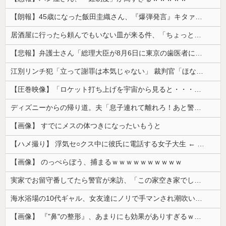
【朗報】45歳になった飯田圭織さん、『爆弾発言』キタァアアアアーーーー！！
居酒屋に行ったら頼んでもいない皿が来る件、「ちょっと苦手なのよ」とタレントが不満を漏らしており……
【悲報】弁護士さん「総理大臣が8月6日に東京の歯医者に予約を入れるという非常識さ。人間性が分かります」
江別リンチ犯「立って謝罪は本気じゃない」 裁判官「ほな裁判で土下座してないキミは本気じゃないな」
【圧巻映像】「ロケット打ち上げを宇宙から見ると・・・」の動画が衝撃的
ディズニーからの帰り道。夫「息子連れて離れろ！あと警察に通報！」私「助けて！」駅員「どうしました！？」→トンデモナイことに…
【画像】 すでにメスの体つきになったいもうと
【ハメ撮り】 浮気セ○クス中に彼氏に電話する女子大生 ← これを現実にやる子が現れる…
【画像】 のっぺらぼう、捕まるｗｗｗｗｗｗｗｗｗｗ
実家でお留守番してたら警官が来訪、「この家空き家でしたよね？」と問いかけてくるが実際は30年ほど住んでおり……
海水浴場の10代ギャル、女友達にノリで手マンされ潮吹いてガチイキしてしまうｗｗｗ
【画像】 『"鼻"の整形』、あまりにも効果がありすぎるｗｗｗｗｗｗｗｗｗｗｗ