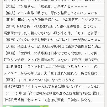
【悲報】パン屋さん、「難易度」が高すぎるｗｗｗｗｗ
【解決】アニメ業界「助けて！原作が枯渇してるの！」←いや既存作品の2期...
【朗報】45歳になった飯田圭織さん、『爆弾発言』キタァアアアアーーーー...
【驚愕】PTA会長「PTA参加拒否した親へ最終警告。こうなってもいい？...
居酒屋に行ったら頼んでもいない皿が来る件、「ちょっと苦手なのよ」とタレ...
【動画】バイクの少年を無理やり止めるパトカーが怖いｗｗｗｗ
【悲報】弁護士さん「総理大臣が8月6日に東京の歯医者に予約を入れるとい...
【動画】「世界唯一の被爆国は日本ではなく北朝鮮」デモが開催される
江別リンチ犯「立って謝罪は本気じゃない」 裁判官「ほな裁判で土下座して...
【圧巻映像】「ロケット打ち上げを宇宙から見ると・・・」の動画が衝撃的
ディズニーからの帰り道。夫「息子連れて離れろ！あと警察に通報！」私「助...
【画像】 すでにメスの体つきになったいもうと
彫り師歴23年「タトゥー入れてる奴は99％バカです」「バカは5000円...
（ ´_ゝ`）中国「高市政権が法制化を進めた国家情報局の設置日が7月3...
中曽根元首相「北東アジアで急激な変化 日韓協力強化を」