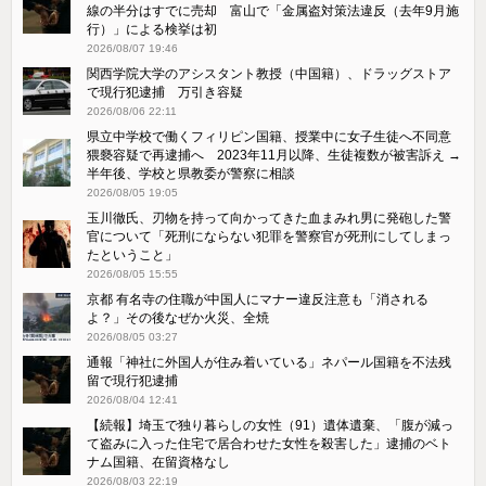
線の半分はすでに売却 富山で「金属盗対策法違反（去年9月施
行）」による検挙は初
2026/08/07 19:46
関西学院大学のアシスタント教授（中国籍）、ドラッグストア
で現行犯逮捕 万引き容疑
2026/08/06 22:11
県立中学校で働くフィリピン国籍、授業中に女子生徒へ不同意
猥褻容疑で再逮捕へ 2023年11月以降、生徒複数が被害訴え →
半年後、学校と県教委が警察に相談
2026/08/05 19:05
玉川徹氏、刃物を持って向かってきた血まみれ男に発砲した警
官について「死刑にならない犯罪を警察官が死刑にしてしまっ
たということ」
2026/08/05 15:55
京都 有名寺の住職が中国人にマナー違反注意も「消される
よ？」その後なぜか火災、全焼
2026/08/05 03:27
通報「神社に外国人が住み着いている」ネパール国籍を不法残
留で現行犯逮捕
2026/08/04 12:41
【続報】埼玉で独り暮らしの女性（91）遺体遺棄、「腹が減っ
て盗みに入った住宅で居合わせた女性を殺害した」逮捕のベト
ナム国籍、在留資格なし
2026/08/03 22:19