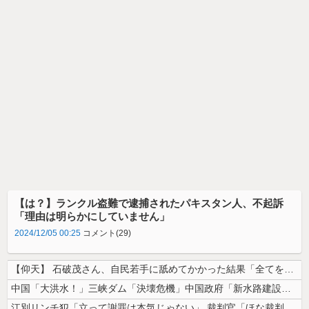
【は？】ランクル盗難で逮捕されたパキスタン人、不起訴
「理由は明らかにしていません」
2024/12/05 00:25
コメント(29)
【仰天】 石破茂さん、自民若手に舐めてかかった結果「全てを失うｗｗｗｗ...
中国「大洪水！」三峡ダム「決壊危機」中国政府「新水路建設！（三峡新水路...
江別リンチ犯「立って謝罪は本気じゃない」 裁判官「ほな裁判で土下座して...