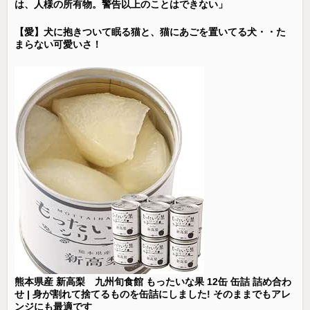
は、人様の所有物。警告以上のことはできない」
【愛】犬に抱きついて眠る猫と、猫にあごを置いてる犬・・た
まらない可愛いさ！
熊本県産 新高梨 九州旬食館 もったいな果 12缶 缶詰 詰め合わ
せ | 身が割れて捨てるものを缶詰にしました! そのままでもアレ
ンジにも最適です