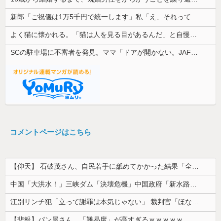
新郎「ご祝儀は1万5千円で統一します」私「え、それって普通なの？」→結婚式を前に届いた連絡に周囲も困惑して…
よく猫に懐かれる。「猫は人を見る目があるんだ」と自慢してきたけれど、今日たまたま読んだ記事であることを目にした
SCの駐車場に不審者を発見。ママ「ドアが開かない。JAF呼ばなきゃダメかな」私（ちょっと待てその車は私のだ！）→我に返って、証拠取らなきゃ！と....
コメントページはこちら
【仰天】 石破茂さん、自民若手に舐めてかかった結果「全てを失うｗｗｗｗｗ」
中国「大洪水！」三峡ダム「決壊危機」中国政府「新水路建設！（三峡新水路」現場職員「内部情報公開！（失踪」湖南省「三峡放流情報（画像」台風13号「...
江別リンチ犯「立って謝罪は本気じゃない」 裁判官「ほな裁判で土下座してないキミは本気じゃないな」
【悲報】パン屋さん、「難易度」が高すぎるｗｗｗｗｗ