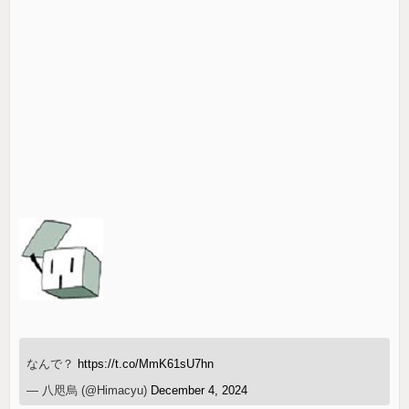
なんで？
https://t.co/MmK61sU7hn
— 八咫烏 (@Himacyu)
December 4, 2024