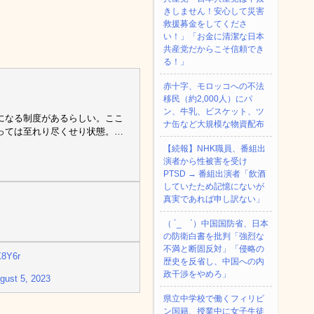
きしません！安心して災害
救援募金をしてくださ
い！」「お金に清潔な日本
共産党だからこそ信頼でき
る！」
赤十字、モロッコへの不法
移民（約2,000人）にパ
ン、牛乳、ビスケット、ツ
になる制度があるらしい。ここ
ナ缶など大規模な物資配布
っては至れり尽くせり状態。…
【続報】NHK職員、番組出
演者から性被害を受け
PTSD → 番組出演者「飲酒
していたため記憶にないが
真実であれば申し訳ない」
（ ´_ゝ`）中国国防省、日本
の防衛白書を批判「強烈な
不満と断固反対」「侵略の
X8Y6r
歴史を反省し、中国への内
政干渉をやめろ」
gust 5, 2023
県立中学校で働くフィリピ
ン国籍、授業中に女子生徒