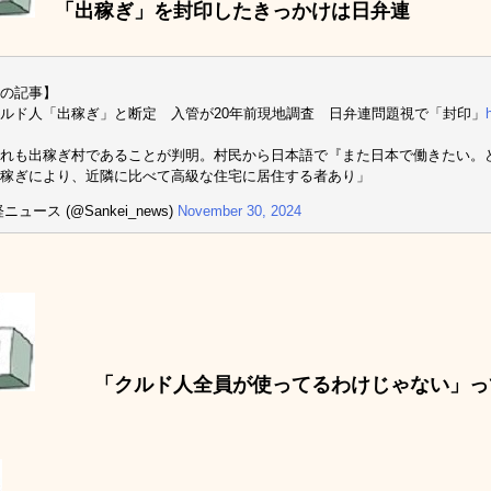
「出稼ぎ」を封印したきっかけは日弁連
の記事】
ルド人「出稼ぎ」と断定 入管が20年前現地調査 日弁連問題視で「封印」
れも出稼ぎ村であることが判明。村民から日本語で『また日本で働きたい。
稼ぎにより、近隣に比べて高級な住宅に居住する者あり」
ニュース (@Sankei_news)
November 30, 2024
「クルド人全員が使ってるわけじゃない」っ