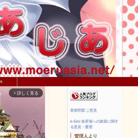
ok
詳しく見る
arrow_forward_ios
首相官邸 ご意見
e-Gov 各府省への政策に関す
る意見・要望
管理人より