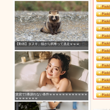
【動画】タヌキ、猫から餌奪って逃走ｗｗｗ
賃貸で1番譲れない条件ｗｗｗｗｗｗｗｗｗｗｗｗ
ｗｗｗｗｗｗｗ