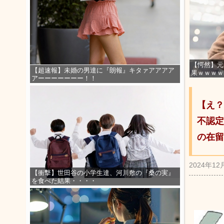
【愕然】元
【超速報】未婚の男達に『朗報』キタァアアアア
果ｗｗｗｗ
アーーーーーーー！！
【え？
不認定
の在留
2024年12
【衝撃】世田谷の小学生達、河川敷の『桑の実』
を食べた結果・・・・