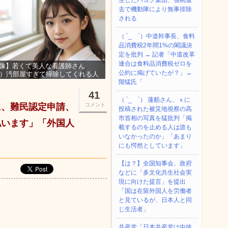
生したパヨク集団、強制退
去で機動隊により無事排除
される
（ ´_ゝ`）中道幹事長、食料
品消費税2年間1%の閣議決
定を批判 → 記者「中道改革
連合は食料品消費税ゼロを
像】若くて美人な看護師さん
公約に掲げていたが？」→
3）汚部屋すぎて掃除してくれる人
集ｗｗｗ
階猛氏「
41
（ ´_ゝ`） 蓮舫さん、ｘに
に、難民認定申請、
コメント
投稿された被災地視察の高
市首相の写真を猛批判「掲
払います」「外国人
載するのを止める人は誰も
いなかったのか」「あまり
にも愕然としています」
【は？】全国知事会、政府
などに「多文化共生社会実
現に向けた提言」を提出
「国は在留外国人を労働者
と見ているが、日本人と同
じ生活者」
共産党「日本共産党は中抜