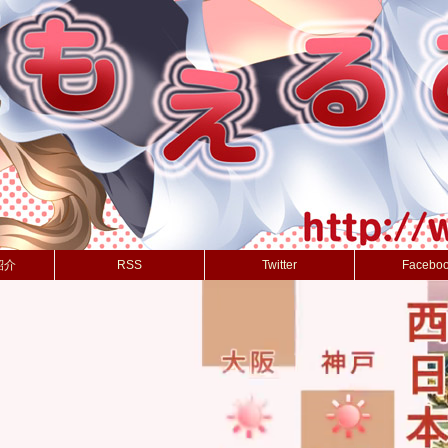
紹介
RSS
Twitter
Facebo