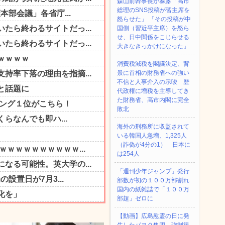
森山前幹事長が暴露「高市
総理のSNS投稿が習主席を
怒らせた」 「その投稿が中
国側（習近平主席）を怒ら
せ、日中関係をこじらせる
大きなきっかけになった」
消費税減税を閣議決定、背
景に首相の財務省への強い
不信と人事介入の示唆 歴
代政権に増税を主導してき
た財務省、高市内閣に完全
敗北
海外の刑務所に収監されて
いる韓国人急増、1,325人
（詐偽が4分の1） 日本に
は254人
「週刊少年ジャンプ」発行
部数が初の１００万部割れ
国内の紙雑誌で「１００万
部超」ゼロに
【動画】広島慰霊の日に発