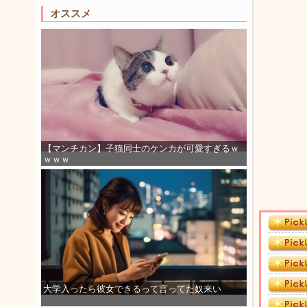
オススメ
【マンチカン】子猫同士のケンカが可愛すぎるｗ
ｗｗｗ
大学入ったら彼女できるって言ってた奴来い