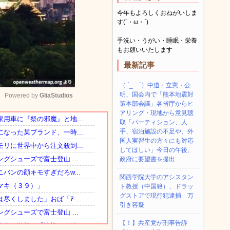
今年もよろしくおねがいしま
す(´・ω・`)
手洗い・うがい・睡眠・栄養
もお願いいたします
最新記事
（ ´_ゝ`）中道・立憲・公
明、国会内で「熊本地震対
Powered by 
GliaStudios
策本部会議」各省庁からヒ
アリング・現地から意見聴
取「パーティション、人
Mute
手、宿泊施設の不足や、外
国人実習生の方々にも対応
してほしい」今日の午後、
政府に要望書を提出
関西学院大学のアシスタン
ト教授（中国籍）、ドラッ
グストアで現行犯逮捕 万
引き容疑
【！】共産党が刑事告訴