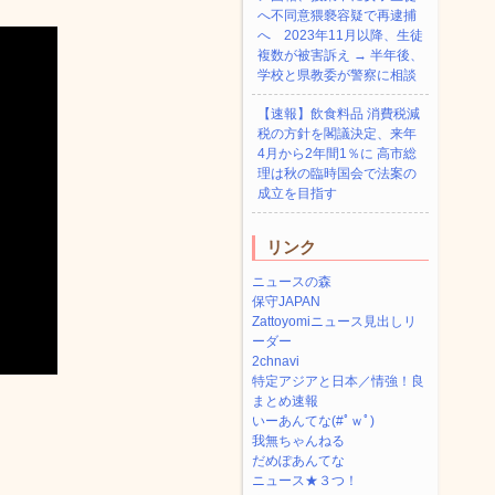
へ不同意猥褻容疑で再逮捕
へ 2023年11月以降、生徒
複数が被害訴え → 半年後、
学校と県教委が警察に相談
【速報】飲食料品 消費税減
税の方針を閣議決定、来年
4月から2年間1％に 高市総
理は秋の臨時国会で法案の
成立を目指す
リンク
ニュースの森
保守JAPAN
Zattoyomiニュース見出しリ
ーダー
2chnavi
特定アジアと日本／情強！良
まとめ速報
いーあんてな(#ﾟｗﾟ)
我無ちゃんねる
だめぽあんてな
ニュース★３つ！