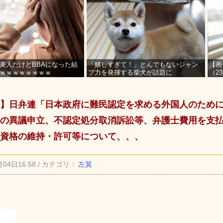
美人だけどBBAになった結
「嬉しすぎて！」とんでもないジャン
【画
ｗｗｗｗｗｗｗｗ
プ力を発揮する柴犬が話題に
（2
を募
】日弁連「日本政府に難民認定を求める外国人のため
の異議申立、不認定処分取消訴訟等、弁護士費用を支
資格の維持・許可等について、、、
月04日16:58 / カテゴリ：
左翼