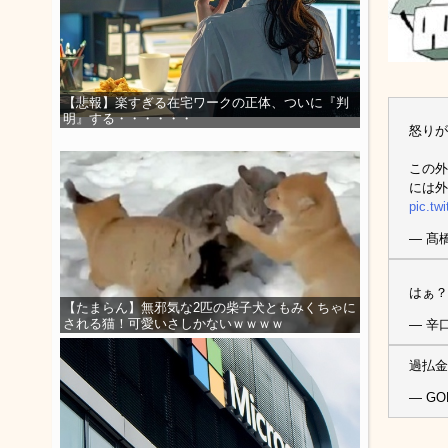
【悲報】楽すぎる在宅ワークの正体、ついに『判
明』する・・・・・・
怒りが
この外
には外
pic.tw
— 髙橋
はぁ？
【たまらん】無邪気な2匹の柴子犬ともみくちゃに
される猫！可愛いさしかないｗｗｗｗ
— 辛口
過払金
— GO