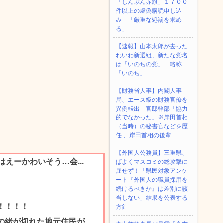
「しんぶん赤旗」１７００
件以上の虚偽購読申し込
み 「厳重な処罰を求め
る」
【速報】山本太郎が去った
れいわ新選組、新たな党名
は「いのちの党」 略称
「いのち」
【財務省人事】内閣人事
局、エース級の財務官僚を
異例転出 官邸幹部「協力
的でなかった」※岸田首相
（当時）の秘書官などを歴
任 、岸田首相の後輩
【外国人公務員】三重県、
ぱよくマスコミの総攻撃に
屈せず！「県民対象アンケ
ート『外国人の職員採用を
続けるべきか』は差別に該
当しない」結果を公表する
方針