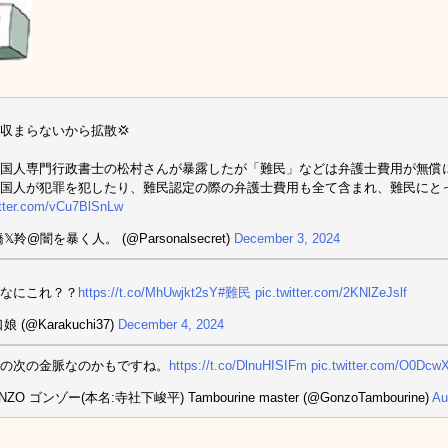
収まらないから拡散💢
国人専門行政書士の松村さんが暴露したが「難民」などは弁護士費用が無償
国人が犯罪を犯したり、難民認定の際の弁護士費用も全て含まれ、難民にと
itter.com/vCu7BlSnLw
𝕏羚@闇を暴く人。 (@Parsonalsecret)
December 3, 2024
なにこれ？？
https://t.co/MhUwjkt2sY
#難民
pic.twitter.com/2KNlZeJslf
娘 (@Karakuchi37)
December 4, 2024
の次の金脈なのかもですね。
https://t.co/DlnuHISIFm
pic.twitter.com/O0Dcw
NZO ゴンゾー(本名:寺社下峻平) Tambourine master (@GonzoTambourine)
Au