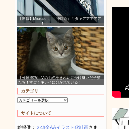
【速報】Microsoft、『神対応』キタァアアアアア
ーーーーーー！！
【分離成功】父の毛色をきれいに受け継いだ子猫
たち！すごくキレイに分かれている！
カテゴリ
サイトについて
絵提供：
２ch全AAイラスト化計画
さま