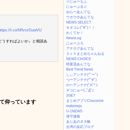
☆にゅーもふ
にゅーぷる☆
ねらーあんてな
ウホウホあんてな
NEWS SELECT
キタコレ(ﾟ∀ﾟ)！！
https://t.co/hRvvzGuwVU
わくてか！
NewsLog
どうすればよいか』と相談あ
にゅーぷろ
アナログあんてな
２ｃｈまとめちゃんねる
NEWS CHOICE
特亜流あんてな
Best Trend News
しぃアンテナ(*ﾟーﾟ)
つーアンテナ(*ﾟ∀ﾟ)
のーアンテナ(ﾟAﾟ* )
ギコにゅー(,,ﾟДﾟ)
2GET
まとめアプリChaconne
て仰っています
matomeja
U-1NEWS
保守速報
あじあのネタ帳
台湾の反応ブログ