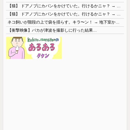
【猫】 ドアノブにカバンをかけていた。行けるかニャ？ → 猫はこうなります…
【猫】 ドアノブにカバンをかけていた。行けるかニャ？ → 猫はこうなります…
ネコ飼いが階段の上で袋を揺らす。キラ〜ン！ → 地下室からヤツが現れる…
【衝撃映像】バカが津波を撮影しに行った結果…