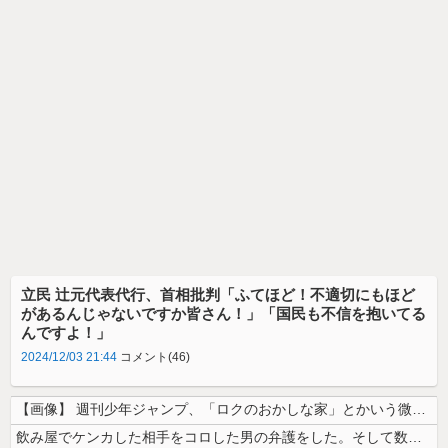
立民 辻元代表代行、首相批判「ふてほど！不適切にもほど
があるんじゃないですか皆さん！」「国民も不信を抱いてる
んですよ！」
2024/12/03 21:44
コメント(46)
【画像】 週刊少年ジャンプ、「ロクのおかしな家」とかいう微妙な漫画を巻...
飲み屋でケンカした相手をコロした男の弁護をした。そして数年後、因果応報...