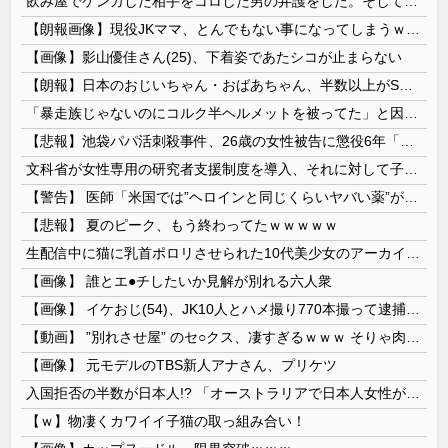
飲み屋でケンカした相手をコロした男の弁護をした。そして数年後、因果応報を思わせる出来事が…
【朗報画像】現役JKママ、とんでもない事になってしまうｗｗｗｗｗｗｗｗｗｗｗｗ 【Pickup07091604】
【画像】影山優佳さん(25)、下着姿であたシコが止まらない
【朗報】日本のおじいちゃん・おばあちゃん、半数以上がSNSを使いこなしていたｗｗｗｗｗ
「暴走族じゃないのにコルク半ヘルメットを被ってた」と因縁つけて暴行 少年らと父親(37)逮捕
【悲報】池袋パパ活刺殺事件、26歳の女性被告に懲役6年「司法の女割」批判が紛糾 → ﾈｯﾄ「ジャンポケ斎藤の罪より軽くて草」ｗｗｗｗｗｗｗｗｗｗ...
文科省が女性専用の研究者支援制度を導入、それに対して子育て負担に苦しむ若手男性研究者は……
【警告】 医師「米国では”ヘロインと同じくらいヤバい薬”が日本では平気で処方されてる」
【悲報】 夏のピーク、もう終わってたｗｗｗｗｗ
生配信中に猫に乳首ポロリさせられた10代美少女のアーカイブ、500万再生越えｗｗｗ
【画像】 誰とエ●チしたいか見解が別れる六人衆
【画像】 イケおじ(54)、JK10人とハメ撮り770本撮って逮捕ｗｗｗｗｗｗｗ
【動画】 ”別れさせ屋” のセ○クス、凄すぎるｗｗｗ そりゃ肉便器に堕ちるわｗｗｗ
【画像】 元モデルのTBS新人アナさん、プリケツ
入国拒否の半数が日本人!? 「オーストラリアで日本人女性が売春」
【ｗ】物凄くカワイイ子猫の取っ組み合い！