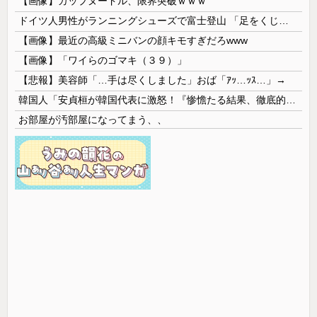
【画像】カップヌードル、限界突破ｗｗｗ
ドイツ人男性がランニングシューズで富士登山 「足をくじいて動けない」
【画像】最近の高級ミニバンの顔キモすぎだろwww
【画像】「ワイらのゴマキ（３９）」
【悲報】美容師「…手は尽くしました」おば「ｱｯ…ｯｽ…」→
韓国人「安貞桓が韓国代表に激怒！『惨憺たる結果、徹底的な刷新が必要だ』と監督や協会を痛烈批判」
お部屋が汚部屋になってまう、、