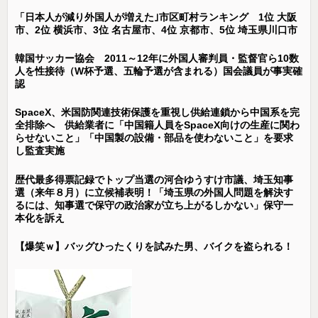
「日本人が減り外国人が増えた｣市区町村ランキング 1位 大阪
市、2位 横浜市、3位 名古屋市、4位 京都市、5位 埼玉県川口市
韓国サッカー協会 2011～12年に外国人審判員・監督官ら10数
人を性接待（W杯予選、五輪予選が含まれる）国会議員が事実確
認
SpaceX、米国防関連技術保護を重視し供給連鎖から中国系を完
全排除へ 供給業者に「中国籍人員をSpaceX向けの生産に関わ
らせないこと」「中国製の設備・部品を使わないこと」を要求
し監査実施
歴代最多得票記録でトップ当選の河合ゆうすけ市議、埼玉知事
選（来年８月）に立候補表明！「埼玉県の外国人問題を解決す
るには、知事選で保守の政治家が立ち上がるしかない」保守一
本化を訴え
【爆笑ｗ】バッグひったくりを試みた男、バイクを盗られる！