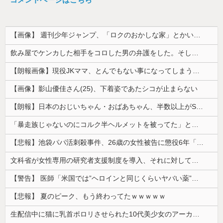
【画像】 週刊少年ジャンプ、「ロクのおかしな家」とかいう微妙な漫画を巻頭カラーにしたせいで100万部切る
飲み屋でケンカした相手をコロした男の弁護をした。そして数年後、因果応報を思わせる出来事が…
【朗報画像】現役JKママ、とんでもない事になってしまうｗｗｗｗｗｗｗｗｗｗｗｗ 【Pickup07091604】
【画像】影山優佳さん(25)、下着姿であたシコが止まらない
【朗報】日本のおじいちゃん・おばあちゃん、半数以上がSNSを使いこなしていたｗｗｗｗｗ
「暴走族じゃないのにコルク半ヘルメットを被ってた」と因縁つけて暴行 少年らと父親(37)逮捕
【悲報】池袋パパ活刺殺事件、26歳の女性被告に懲役6年「司法の女割」批判が紛糾 → ﾈｯﾄ「ジャンポケ斎藤の罪より軽くて草」ｗｗｗｗｗｗｗｗｗｗ...
文科省が女性専用の研究者支援制度を導入、それに対して子育て負担に苦しむ若手男性研究者は……
【警告】 医師「米国では”ヘロインと同じくらいヤバい薬”が日本では平気で処方されてる」
【悲報】 夏のピーク、もう終わってたｗｗｗｗｗ
生配信中に猫に乳首ポロリさせられた10代美少女のアーカイブ、500万再生越えｗｗｗ