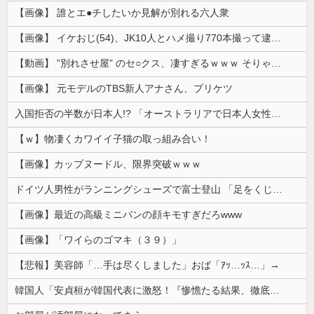
【画像】 誰とエ●チしたいか見解が別れる六人衆
【画像】 イケおじ(54)、JK10人とハメ撮り770本撮って逮捕ｗｗｗｗｗｗｗ
【動画】 ”別れさせ屋” のセ○クス、凄すぎるｗｗｗ そりゃ肉便器に堕ちるわｗｗｗ
【画像】 元モデルのTBS新人アナさん、プリケツ
入国拒否の半数が日本人!? 「オーストラリアで日本人女性が売春」
【ｗ】物凄くカワイイ子猫の取っ組み合い！
【画像】カップヌードル、限界突破ｗｗｗ
ドイツ人男性がランニングシューズで富士登山 「足をくじいて動けない」
【画像】最近の高級ミニバンの顔キモすぎだろwww
【画像】「ワイらのゴマキ（３９）」
【悲報】美容師「…手は尽くしました」おば「ｱｯ…ｯｽ…」→
韓国人「安貞桓が韓国代表に激怒！『惨憺たる結果、徹底的な刷新が必要だ』と監督や協会を痛烈批判」