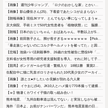
【画像】 週刊少年ジャンプ、「ロクのおかしな家」とかいう微妙な漫画を巻頭カラーにしたせいで100万部切る
【画像】影山優佳さん(25)、下着姿であたシコが止まらない
【朗報画像】現役JKママ、とんでもない事になってしまうｗｗｗｗｗｗｗｗｗｗｗｗ 【Pickup07091604】
京大病院、手術ミスで50代女性患者を「植物状態」に 脳腫瘍摘出手術で腫瘍の無い部位を摘出してしまう
【朗報】日本のおじいちゃん・おばあちゃん、半数以上がSNSを使いこなしていたｗｗｗｗｗ
【画像】前田敦子さん、脚が長すぎるｗｗｗｗｗｗｗ 【Pickup07091615】
「暴走族じゃないのにコルク半ヘルメットを被ってた」と因縁つけて暴行 少年らと父親(37)逮捕
【悲報】池袋パパ活刺殺事件、26歳の女性被告に懲役6年「司法の女割」批判が紛糾 → ﾈｯﾄ「ジャンポケ斎藤の罪より軽くて草」ｗｗｗｗｗｗｗｗｗｗ...
文科省が女性専用の研究者支援制度を導入、それに対して子育て負担に苦しむ若手男性研究者は……
【競馬】ボンドガールが引退・繁殖入り 18戦1勝 重賞2着7回
生配信中に猫に乳首ポロリさせられた10代美少女のアーカイブ、500万再生越えｗｗｗ
【画像】 誰とエ●チしたいか見解が別れる六人衆
【画像】 イケおじ(54)、JK10人とハメ撮り770本撮って逮捕ｗｗｗｗｗｗｗ
【ｗ】物凄くカワイイ子猫の取っ組み合い！
熊本地震、「九州自動車道は混んでない」と実況しながら被災地へ向かう有名アナなどに批判殺到 全国紙記者「最新の状況をいち早く伝えることは報道機関としての責務」「情報を取り上げることには大きな意義がある」
海外「日本よ、お前がナンバーワンだ」 熊本地震直後の日本の対応のスピードに世界が衝撃