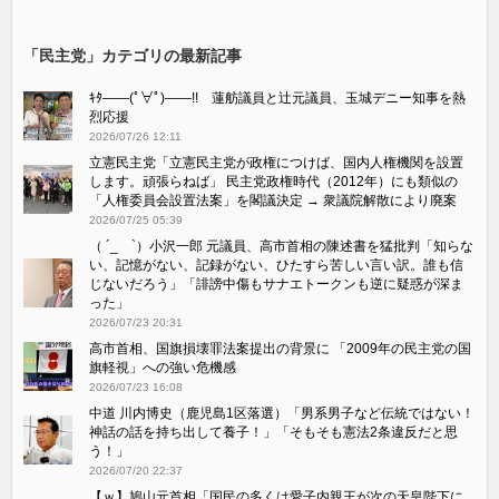
「民主党」カテゴリの最新記事
ｷﾀ――(ﾟ∀ﾟ)――!! 蓮舫議員と辻元議員、玉城デニー知事を熱
烈応援
2026/07/26 12:11
立憲民主党「立憲民主党が政権につけば、国内人権機関を設置
します。頑張らねば」 民主党政権時代（2012年）にも類似の
「人権委員会設置法案」を閣議決定 → 衆議院解散により廃案
2026/07/25 05:39
（ ´_ゝ`）小沢一郎 元議員、高市首相の陳述書を猛批判「知らな
い、記憶がない、記録がない、ひたすら苦しい言い訳。誰も信
じないだろう」「誹謗中傷もサナエトークンも逆に疑惑が深ま
った」
2026/07/23 20:31
高市首相、国旗損壊罪法案提出の背景に 「2009年の民主党の国
旗軽視」への強い危機感
2026/07/23 16:08
中道 川内博史（鹿児島1区落選）「男系男子など伝統ではない！
神話の話を持ち出して養子！」「そもそも憲法2条違反だと思
う！」
2026/07/20 22:37
【ｗ】鳩山元首相「国民の多くは愛子内親王が次の天皇陛下に