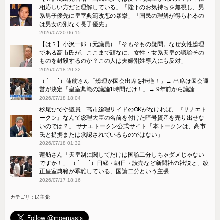
相応しい方だと理解している」「陛下のお気持ちを無視し、男
系男子優先に皇室典範改悪の暴挙」「国民の理解が得られるの
は男女の別なく長子優先」
2026/07/20 06:15
【は？】小沢一郎（元議員）「そもそもの疑問。なぜ女性総理
である高市氏が、ここまで頑なに、女性・女系天皇の議論その
ものを封殺するのか？この人は夫婦別姓導入にも反対」
2026/07/18 20:32
（ ´_ゝ`）蓮舫さん「総理が国会出席を拒絶！」→ 出席は国会運
営が決定「皇室典範の議論1時間だけ！」→ 9年前から議論
2026/07/18 18:04
杉尾ひでや議員「高市総理サイドのOKがなければ、『サナエト
ークン』なんて総理大臣の名前を付けた暗号資産を売り出せな
いのでは？」 サナエトークン公式サイト「本トークンは、高市
氏と提携または承認されているものではない」
2026/07/18 01:32
蓮舫さん「天皇制に関してだけは国論二分しちゃダメじゃない
ですか！」 （ ´_ゝ`）日経・朝日・読売など新聞社の社説と、改
正皇室典範が乖離している、国論二分という主張
2026/07/17 18:16
カテゴリ：
民主党