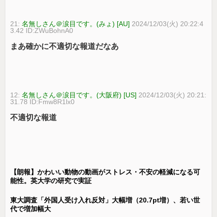
21:
名無しさん＠涙目です。(みょ) [AU]
2024/12/03(火) 20:22:4
3.42 ID:ZWuBohnA0
まあ確かに不適切な報道だなあ
12:
名無しさん＠涙目です。(大阪府) [US]
2024/12/03(火) 20:21:
31.78 ID:Fmw8R1lx0
不適切な報道
【朗報】かわいい動物の動画がストレス・不安の軽減になる可
能性。英大学の研究で実証
東大調査「外国人受け入れ反対」大幅増（20.7pt増）、若い世
代で増加幅大