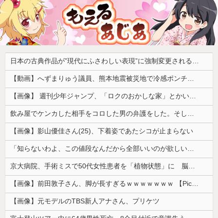
日本の古典作品が”現代にふさわしい表現”に強制変更される事態が進行中、今の価値観に照らせば……
【動画】へずまりゅう議員、熊本地震被災地で冷感ポンチョ配布 → 被災民の衝撃の反応がコチラ → ｗｗｗｗｗｗｗｗｗｗｗｗｗｗｗｗ
【画像】 週刊少年ジャンプ、「ロクのおかしな家」とかいう微妙な漫画を巻頭カラーにしたせいで100万部切る
飲み屋でケンカした相手をコロした男の弁護をした。そして数年後、因果応報を思わせる出来事が…
【画像】影山優佳さん(25)、下着姿であたシコが止まらない
「知らないわよ、この値段なんだから全部いいのが欲しいの」イチゴ売り場で言い返された話
京大病院、手術ミスで50代女性患者を「植物状態」に 脳腫瘍摘出手術で腫瘍の無い部位を摘出してしまう
【画像】前田敦子さん、脚が長すぎるｗｗｗｗｗｗｗ 【Pickup07091615】
【画像】元モデルのTBS新人アナさん、プリケツ