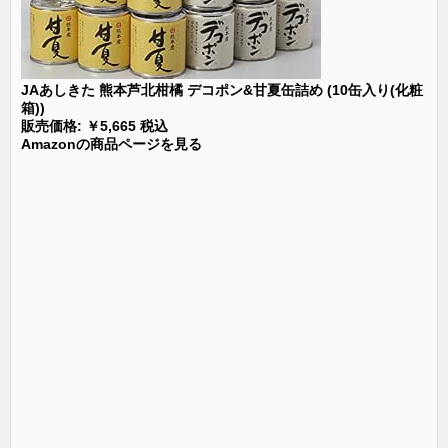
JAあしきた 熊本芦北柑橘 デコポン&甘夏缶詰め (10缶入り(化粧
箱))
販売価格: ￥5,665 税込
Amazonの商品ページを見る