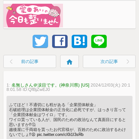
home
前の記事
次の記事
1:
名無しさん＠涙目です。(神奈川県) [US]
2024/12/03(火) 20:1
8:01.58 ID:QfBjZwEJ0
ふてほど！不適切にも程がある「企業団体献金」
石破総理は企業団体献金の正当化に必死ですが、はっきり言って
「企業団体献金はワイロ」です。
ワイロ貰っている人が、国民のための政治なんて真面目にすると
思いますか⁉️🤔
越後屋に千両箱を貰ったお代官様が、百姓のために政治するわけ
ないでしょ⁉️😩
pic.twitter.com/cI0i1I3sRb