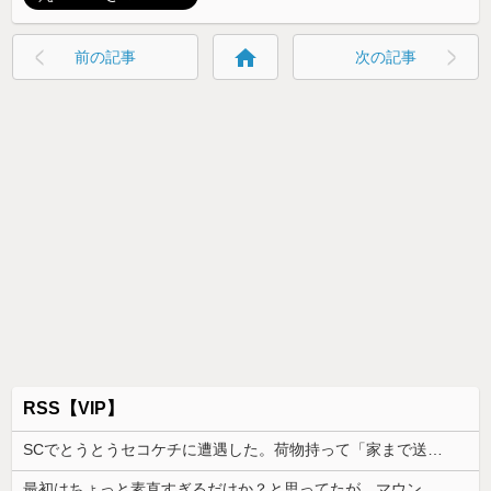
home
前の記事
次の記事
RSS【VIP】
SCでとうとうセコケチに遭遇した。荷物持って「家まで送ってくれない」って言ってきて...
最初はちょっと素直すぎるだけか？と思ってたが、マウンティング癖が凄まじいと分かって切った友人がいた