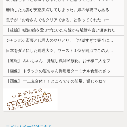
離婚した元妻が突然失踪してしまった。娘の母親でもある相手だから放っておけず連絡を探すことに…
息子が「お母さんでもクリアできる」と作ってくれたコース。ゴールまで進むと心温まる仕掛けが待っていて…
【後編】4歳の娘を愛せずにいたら嫁から離婚を言い渡された
ジャンポケ斎藤と代理人のやりとり、「地獄すぎて完全にコントになってる……」と衝撃を受ける人が続出中
日本をダメにした総理大臣、ワースト１位が同点でこの人ｗｗｗｗｗｗ
【速報】 みいちゃん、覚醒し戦闘民族化。お子様二人をフルボッコにしてしまう
【画像】 トラックの運ちゃん御用達ターミナル食堂のざっかけないオムライスｗｗｗｗｗｗｗｗｗｗ
【画像】 十二支合体！！ところでその前足、猫じゃね？
コメントページはこちら