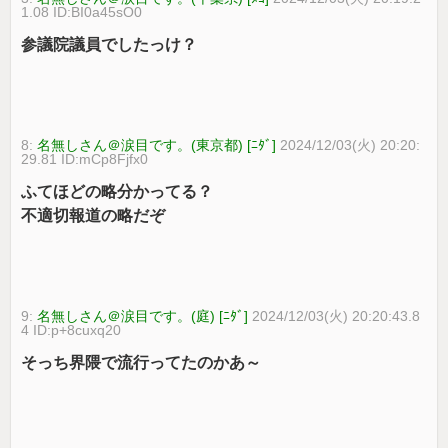
1.08 ID:BI0a45sO0
参議院議員でしたっけ？
8:
名無しさん＠涙目です。(東京都) [ﾆﾀﾞ]
2024/12/03(火) 20:20:
29.81 ID:mCp8Fjfx0
ふてほどの略分かってる？
不適切報道の略だぞ
9:
名無しさん＠涙目です。(庭) [ﾆﾀﾞ]
2024/12/03(火) 20:20:43.8
4 ID:p+8cuxq20
そっち界隈で流行ってたのかあ～