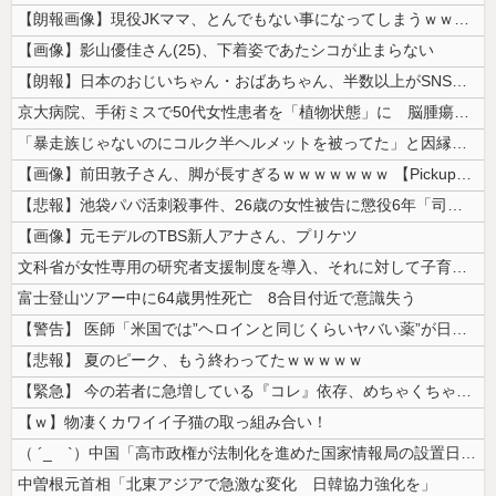
【朗報画像】現役JKママ、とんでもない事になってしまうｗｗｗｗｗｗｗｗ...
【画像】影山優佳さん(25)、下着姿であたシコが止まらない
【朗報】日本のおじいちゃん・おばあちゃん、半数以上がSNSを使いこなし...
京大病院、手術ミスで50代女性患者を「植物状態」に 脳腫瘍摘出手術で腫...
「暴走族じゃないのにコルク半ヘルメットを被ってた」と因縁つけて暴行 少...
【画像】前田敦子さん、脚が長すぎるｗｗｗｗｗｗｗ 【Pickup070...
【悲報】池袋パパ活刺殺事件、26歳の女性被告に懲役6年「司法の女割」批...
【画像】元モデルのTBS新人アナさん、プリケツ
文科省が女性専用の研究者支援制度を導入、それに対して子育て負担に苦しむ...
富士登山ツアー中に64歳男性死亡 8合目付近で意識失う
【警告】 医師「米国では”ヘロインと同じくらいヤバい薬”が日本では平気...
【悲報】 夏のピーク、もう終わってたｗｗｗｗｗ
【緊急】 今の若者に急増している『コレ』依存、めちゃくちゃ深刻な模様w...
【ｗ】物凄くカワイイ子猫の取っ組み合い！
（ ´_ゝ`）中国「高市政権が法制化を進めた国家情報局の設置日が7月3...
中曽根元首相「北東アジアで急激な変化 日韓協力強化を」