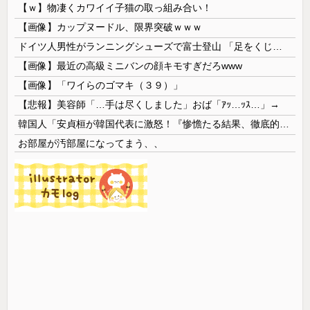
【ｗ】物凄くカワイイ子猫の取っ組み合い！
【画像】カップヌードル、限界突破ｗｗｗ
ドイツ人男性がランニングシューズで富士登山 「足をくじいて動けない」
【画像】最近の高級ミニバンの顔キモすぎだろwww
【画像】「ワイらのゴマキ（３９）」
【悲報】美容師「…手は尽くしました」おば「ｱｯ…ｯｽ…」→
韓国人「安貞桓が韓国代表に激怒！『惨憺たる結果、徹底的な刷新が必要だ』と監督や協会を痛烈批判」
お部屋が汚部屋になってまう、、