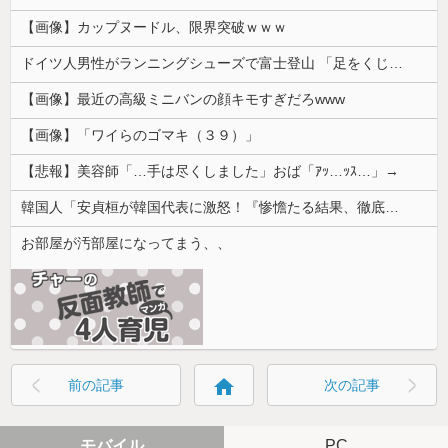
【画像】カップヌードル、限界突破ｗｗｗ
ドイツ人男性がランニングシューズで富士登山 「足をくじいて動けない」
【画像】最近の高級ミニバンの顔キモすぎだろwww
【画像】「ワイらのゴマキ（３９）」
【悲報】美容師「…手は尽くしました」おば「ｱｯ…ｯｽ…」→
韓国人「安貞桓が韓国代表に激怒！『惨憺たる結果、徹底的な刷新が必要だ』と監督や協会を痛烈批判」
お部屋が汚部屋になってまう、、
home
前の記事
次の記事
モバイル
PC