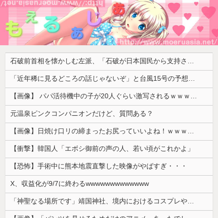
石破前首相を懐かしむ左派、「石破が日本国民から支持されまくっていた」と主張してしまうも……
「近年稀に見るどころの話じゃないぞ」と台風15号の予想進路に困惑する人が多数、偏西風が全く通用していないんだけど……
【画像】 パパ活待機中の子が20人ぐらい激写されるｗｗｗｗｗｗｗｗｗｗｗ
元温泉ピンクコンパニオンだけど、質問ある？
【画像】日焼け口リの締まったお尻っていいよね！ｗｗｗｗｗ
【衝撃】韓国人「エボシ御前の声の人、若い頃がこれかよ」
【恐怖】手術中に熊本地震直撃した映像がやばすぎ・・・
X、収益化が9/7に終わるwwwwwwwwwwwww
「神聖なる場所です」靖国神社、境内におけるコスプレや軍装の禁止を発表