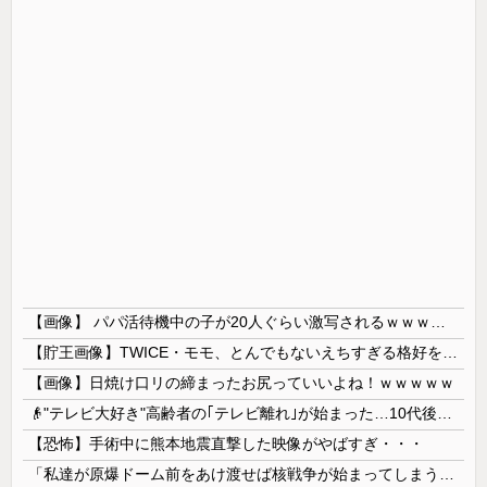
【画像】 パパ活待機中の子が20人ぐらい激写されるｗｗｗｗｗｗｗｗｗｗｗ
【貯王画像】TWICE・モモ、とんでもないえちすぎる格好をするｗｗｗｗｗｗｗ
【画像】日焼け口リの締まったお尻っていいよね！ｗｗｗｗｗ
👴"テレビ大好き"高齢者の｢テレビ離れ｣が始まった…10代後半～20代の約7割が"ほぼ見ない"
【恐怖】手術中に熊本地震直撃した映像がやばすぎ・・・
「私達が原爆ドーム前をあけ渡せば核戦争が始まってしまう」と訴える市民団体、それを聞いた被爆3世の人が……