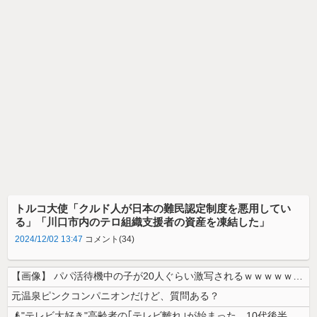
トルコ大使「クルド人が日本の難民認定制度を悪用してい
る」「川口市内のテロ組織支援者の資産を凍結した」
2024/12/02 13:47
コメント(34)
【画像】 パパ活待機中の子が20人ぐらい激写されるｗｗｗｗｗｗｗｗｗｗ...
元温泉ピンクコンパニオンだけど、質問ある？
👴"テレビ大好き"高齢者の｢テレビ離れ｣が始まった…10代後半～20...