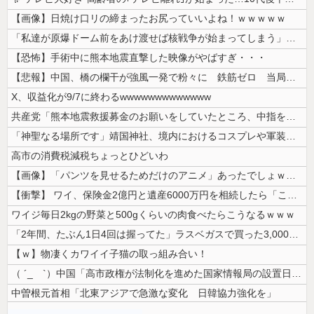
【画像】日焼け口リの締まったお尻っていいよね！ｗｗｗｗｗ
「私達が原爆ドーム前をあけ渡せば核戦争が始まってしまう」と訴える市民団...
【恐怖】手術中に熊本地震直撃した映像がやばすぎ・・・
【悲報】中国、橋の欄干が強風一発で粉々に 鉄筋ゼロ 当局「接着剤でくっ...
X、収益化が9/7に終わるwwwwwwwwwwwww
共産党「熊本地震救援募金のお願いをしていたところ、中指を立てられました...
「神聖なる場所です」靖国神社、境内におけるコスプレや軍装の禁止を発表
高市の消費税減税ちょっとひどいわ
【画像】「パンツを見せるためだけのアニメ」あったでしょｗｗｗｗｗ
【衝撃】 ワイ、保険金2億円と遺産6000万円を相続したら「こう」なっ...
ワイジ毎日2kgの野菜と500gくらいの肉食べたらこうなるｗｗｗ
「2年間、たぶん1日4回は握ってた」ラスベガスで買った3,000円のキ...
【ｗ】物凄くカワイイ子猫の取っ組み合い！
（ ´_ゝ`）中国「高市政権が法制化を進めた国家情報局の設置日が7月3...
中曽根元首相「北東アジアで急激な変化 日韓協力強化を」