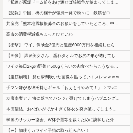
「私達が原爆ドーム前をあけ渡せば核戦争が始まってしまう」と訴える市民団体、それを聞いた被爆3世の人が……
【悲報】中国、橋の欄干が強風一発で粉々に 鉄筋ゼロ 当局「接着剤でくっつけただけ」「正常で、品質問題はない」
共産党「熊本地震救援募金のお願いをしていたところ、中指を立てられました。嫌がらせ酷い」
高市の消費税減税ちょっとひどいわ
【衝撃】 ワイ、保険金2億円と遺産6000万円を相続したら「こう」なった・・・
【画像】 温泉美女さん、濡れタオルでお尻の形が透けてしまう
ワイジ毎日2kgの野菜と500gくらいの肉食べたらこうなるｗｗｗ
【腹筋崩壊】 見た瞬間吹いた画像を貼っていくスレｗｗｗｗ
手マン嫌がる彼氏持ちギャル「ねぇもうやめて！」⇒ マ○コは正直だった結果…
友廣南実アナ 海に落ちてパンツが透けてしまうハプニング！！【GIF動画あり】
本田望結、お○ぱいがでかすぎて浴衣を突き破ってしまう…
韓国のサッカー協会、W杯予選等を裁くために訪韓した外国人審判を「性接待」していた……大して強くもないチームが潤沢な予算を持ってりゃそうなるわな
【ｗ】物凄くカワイイ子猫の取っ組み合い！