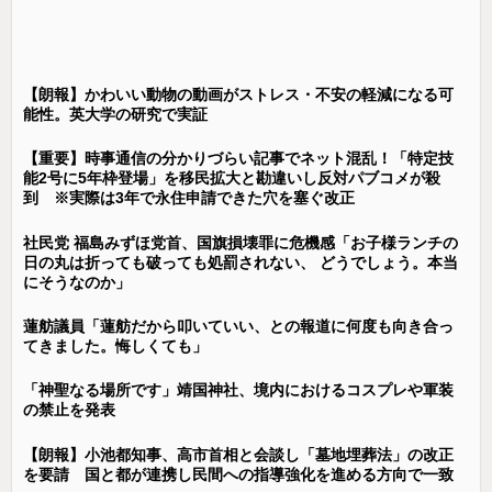
【朗報】かわいい動物の動画がストレス・不安の軽減になる可
能性。英大学の研究で実証
【重要】時事通信の分かりづらい記事でネット混乱！「特定技
能2号に5年枠登場」を移民拡大と勘違いし反対パブコメが殺
到 ※実際は3年で永住申請できた穴を塞ぐ改正
社民党 福島みずほ党首、国旗損壊罪に危機感「お子様ランチの
日の丸は折っても破っても処罰されない、 どうでしょう。本当
にそうなのか」
蓮舫議員「蓮舫だから叩いていい、との報道に何度も向き合っ
てきました。悔しくても」
「神聖なる場所です」靖国神社、境内におけるコスプレや軍装
の禁止を発表
【朗報】小池都知事、高市首相と会談し「墓地埋葬法」の改正
を要請 国と都が連携し民間への指導強化を進める方向で一致