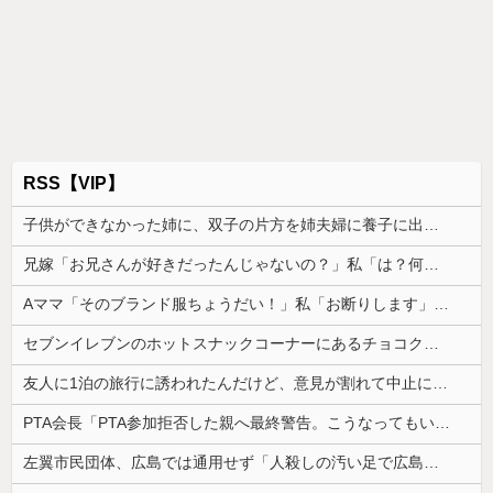
RSS【VIP】
子供ができなかった姉に、双子の片方を姉夫婦に養子に出した。すると、養子に出した子がすごく礼儀正しくてビックリ
兄嫁「お兄さんが好きだったんじゃないの？」私「は？何の話？」→意味不明な発言の真相が後日明らかになり…
Aママ「そのブランド服ちょうだい！」私「お断りします」→母親に報告したら逆ギレされ、とんでもない要求をされて…
セブンイレブンのホットスナックコーナーにあるチョコクッキー美味しすぎる。でも545カロリーあってヒエっ
友人に1泊の旅行に誘われたんだけど、意見が割れて中止になった。倹約家と旅行計画したら、何も譲ってくれない...
PTA会長「PTA参加拒否した親へ最終警告。こうなってもいい？」
左翼市民団体、広島では通用せず「人殺しの汚い足で広島の土を踏むな！」→広島県民「お前らの方が汚いんじゃ！」「ワシらが広島県民じゃ」