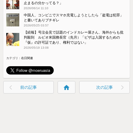
止まるの分かってる？」
2026/06/14 11:10
中国人、コンビニでスマホ充電しようとしたら「盗電は犯罪」
と書いてありブチギレ
2026/05/25 03:57
【続報】号泣会見で話題のインドカレー屋さん、海外からも批
判殺到 ルビオ米国務長官（先月）「ビザは入国するための
『仮』の許可証であり、権利ではない」
2026/05/19 13:08
カテゴリ：
在日関連
home
前の記事
次の記事