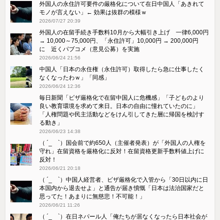
外国人の永住許可要件の厳格化について在日中国人「あきれて
モノが言えない」← 効果は抜群の模様ｗ
2026/07/27 20:39
外国人の在留手続き手数料10月から大幅引き上げ 一律6,000円
→ 10,000～75,000円、「永住許可」10,000円 → 200,000円
に 近くパブコメ（意見公募）を実施
2026/06/24 21:56
中国人「日本の永住権（永住許可）取得したら急に仕事したく
なくなったわｗ」「同感」
2026/06/24 12:36
毎日新聞「ビザ厳格化で在留中国人に危機感」「子どものより
良い教育環境を求めて来日。日本の自由に憧れていたのに」
「人権問題や民主活動などをけん引してきた層に帰国を検討す
る動き」
2026/06/23 14:38
（ ´_ゝ`）国会前で約650人（主催者発表）が「外国人の人権を
守れ」在留資格を厳格化に反対！在留資格更新手数料値上げに
反対！
2026/06/21 20:18
（ ´_ゝ`）中国人経営者、ビザ厳格化で入管から「30日以内に日
本国内から退去せよ」と通告が届き憤慨「日本は法治国家だと
思ってた！あまりに無慈悲！不可能！」
2026/06/21 11:26
（ ´_ゝ`）在日ネパール人「俺たちが居なくなったら日本社会が