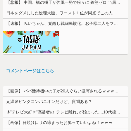
【悲報】 中国、橋の欄干が強風一発で粉々に 鉄筋ゼロ 当局「接着剤でくっつけただけ」「正常で、品質問題はない」
日本をダメにした総理大臣、ワースト１位が同点でこの人ｗｗｗｗｗｗ
【速報】 みいちゃん、覚醒し戦闘民族化。お子様二人をフルボッコにしてしまう
コメントページはこちら
【画像】 パパ活待機中の子が20人ぐらい激写されるｗｗｗｗｗｗｗｗｗｗｗ
元温泉ピンクコンパニオンだけど、質問ある？
👴"テレビ大好き"高齢者の｢テレビ離れ｣が始まった…10代後半～20代の約7割が"ほぼ見ない"
【画像】日焼け口リの締まったお尻っていいよね！ｗｗｗｗｗ