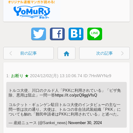
home
前の記事
次の記事
1:
お断り ★
2024/12/02(月) 13:10:06.74 ID:7HnlWYNz9
トルコ大使、川口のクルド人「PKKに利用されている」「ビザ免
除、悪用は阻止」一問一答
https://t.co/pzQ9ggVfsQ
コルクット・ギュンゲン駐日トルコ大使のインタビューの主な一
問一答は次の通り。大使は、トルコの非合法武装組織「PKK」に
ついても触れ「難民申請者はPKKに利用されている」と述べた。
— 産経ニュース (@Sankei_news)
November 30, 2024