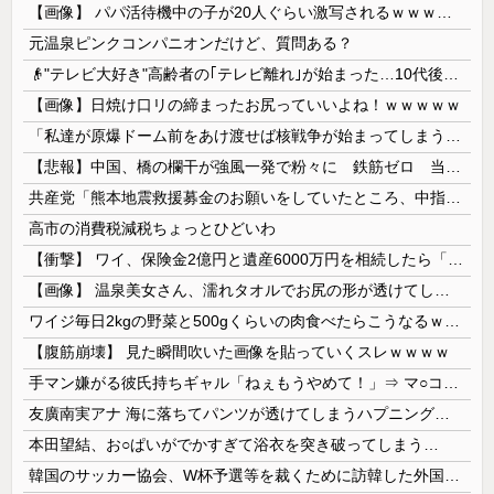
【画像】 パパ活待機中の子が20人ぐらい激写されるｗｗｗｗｗｗｗｗｗｗｗ
元温泉ピンクコンパニオンだけど、質問ある？
👴"テレビ大好き"高齢者の｢テレビ離れ｣が始まった…10代後半～20代の約7割が"ほぼ見ない"
【画像】日焼け口リの締まったお尻っていいよね！ｗｗｗｗｗ
「私達が原爆ドーム前をあけ渡せば核戦争が始まってしまう」と訴える市民団体、それを聞いた被爆3世の人が……
【悲報】中国、橋の欄干が強風一発で粉々に 鉄筋ゼロ 当局「接着剤でくっつけただけ」「正常で、品質問題はない」
共産党「熊本地震救援募金のお願いをしていたところ、中指を立てられました。嫌がらせ酷い」
高市の消費税減税ちょっとひどいわ
【衝撃】 ワイ、保険金2億円と遺産6000万円を相続したら「こう」なった・・・
【画像】 温泉美女さん、濡れタオルでお尻の形が透けてしまう
ワイジ毎日2kgの野菜と500gくらいの肉食べたらこうなるｗｗｗ
【腹筋崩壊】 見た瞬間吹いた画像を貼っていくスレｗｗｗｗ
手マン嫌がる彼氏持ちギャル「ねぇもうやめて！」⇒ マ○コは正直だった結果…
友廣南実アナ 海に落ちてパンツが透けてしまうハプニング！！【GIF動画あり】
本田望結、お○ぱいがでかすぎて浴衣を突き破ってしまう…
韓国のサッカー協会、W杯予選等を裁くために訪韓した外国人審判を「性接待」していた……大して強くもないチームが潤沢な予算を持ってりゃそうなるわな