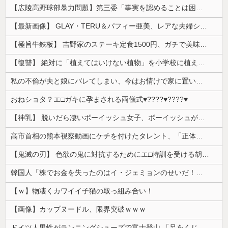
【広陵高野球部暴力問題】第三委「事実を認めることは困難」元部員「SNS開示請求開始」犯人として晒してた人達に損害賠償請求訴訟を起こす方針
【最新画像】 GLAY・TERU＆パフィー亜美、レアな夫婦ショットを公開してしまう！
【極旨牛鉄板】 吉野家のステーキ定食1500円、ガチで美味そうｗｗｗ
【復讐】 絶対に「植えてはいけない植物」を小学校に植えた→20年経って見に行くと…「！？」衝撃の光景が・・・
私の不倫が夫と娘にバレてしまい、今はお情けで家に置いてもらっている状態です。行為を娘に見られていたなんて全く気付きませんでした。娘の「汚...
おねショタ？エ□ガキに孕まされる両儀式♥️????♥️????♥️
【神乳】 脱いだら凄いボーイッシュ女子、ボーイッシュがどうでも良くなる ”お○ぱい” がこちらｗｗｗｗｗ
高市首相の熊本視察動画にケチを付けたタレント、「正体バレバレよな」と黒電話の呼び方であっさりと……
【鬼滅の刃】 色欲の鬼に対抗するためにエ□特訓を受ける胡蝶しのぶ…！クールなしのぶが快楽に抗えず翻弄されちゃう…
韓国人「株でお金を失ったのはイ・ジェミョンのせいだ！」として支持率が右肩下がりに……まあ、本当にその側面があるので救えないんですが
【ｗ】物凄くカワイイ子猫の取っ組み合い！
【画像】カップヌードル、限界突破ｗｗｗ
ドイツ人男性がランニングシューズで富士登山 「足をくじいて動けない」