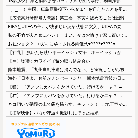
15歳少女に薬と酒飲ませカラオケ店で性的暴行、動画撮影 54歳無職を再逮捕 動画770本も見つかる
（ ´_ゝ`）中国、広島原爆投下から８１年を迎えたことを受け「日本は原爆被害者の立場で同情を買おうとするのを止めろ」
【広陵高野球部暴力問題】第三委「事実を認めることは困難」元部員「SNS開示請求開始」犯人として晒してた人達に損害賠償請求訴訟を起こす方針
FIFAとUEFAの争いが凄まじい泥沼状態に突入、UEFAの要求を呑んだFIFAだったがUEFA側は強硬姿勢を崩さず……
私の不倫が夫と娘にバレてしまい、今はお情けで家に置いてもらっている状態です。行為を娘に見られていたなんて全く気付きませんでした。娘の「汚...
おねショタ？エ□ガキに孕まされる両儀式♥️????♥️????♥️
【神乳】 脱いだら凄いボーイッシュ女子、ボーイッシュがどうでも良くなる ”お○ぱい” がこちらｗｗｗｗｗ
【ｗ】物凄くカワイイ子猫の取っ組み合い！
熊本地震、「九州自動車道は混んでない」と実況しながら被災地へ向かう有名アナなどに批判殺到 全国紙記者「最新の状況をいち早く伝えることは報道機関としての責務」「情報を取り上げることには大きな意義がある」
海外「日本よ、お前がナンバーワンだ」 熊本地震直後の日本の対応のスピードに世界が衝撃
【猫】 ドアノブにカバンをかけていた。行けるかニャ？ → 猫はこうなります…
【猫】 ドアノブにカバンをかけていた。行けるかニャ？ → 猫はこうなります…
ネコ飼いが階段の上で袋を揺らす。キラ〜ン！ → 地下室からヤツが現れる…
【衝撃映像】バカが津波を撮影しに行った結果…