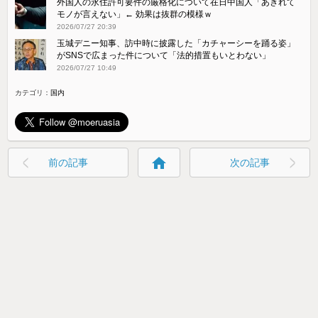
外国人の永住許可要件の厳格化について在日中国人「あきれて
モノが言えない」← 効果は抜群の模様ｗ
2026/07/27 20:39
玉城デニー知事、訪中時に披露した「カチャーシーを踊る姿」
がSNSで広まった件について「法的措置もいとわない」
2026/07/27 10:49
カテゴリ：
国内
home
前の記事
次の記事