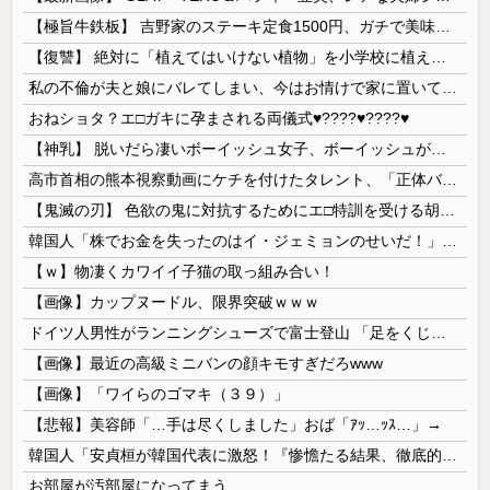
【極旨牛鉄板】 吉野家のステーキ定食1500円、ガチで美味そうｗｗｗ
【復讐】 絶対に「植えてはいけない植物」を小学校に植えた→20年経って見に行くと…「！？」衝撃の光景が・・・
私の不倫が夫と娘にバレてしまい、今はお情けで家に置いてもらっている状態です。行為を娘に見られていたなんて全く気付きませんでした。娘の「汚...
おねショタ？エ□ガキに孕まされる両儀式♥️????♥️????♥️
【神乳】 脱いだら凄いボーイッシュ女子、ボーイッシュがどうでも良くなる ”お○ぱい” がこちらｗｗｗｗｗ
高市首相の熊本視察動画にケチを付けたタレント、「正体バレバレよな」と黒電話の呼び方であっさりと……
【鬼滅の刃】 色欲の鬼に対抗するためにエ□特訓を受ける胡蝶しのぶ…！クールなしのぶが快楽に抗えず翻弄されちゃう…
韓国人「株でお金を失ったのはイ・ジェミョンのせいだ！」として支持率が右肩下がりに……まあ、本当にその側面があるので救えないんですが
【ｗ】物凄くカワイイ子猫の取っ組み合い！
【画像】カップヌードル、限界突破ｗｗｗ
ドイツ人男性がランニングシューズで富士登山 「足をくじいて動けない」
【画像】最近の高級ミニバンの顔キモすぎだろwww
【画像】「ワイらのゴマキ（３９）」
【悲報】美容師「…手は尽くしました」おば「ｱｯ…ｯｽ…」→
韓国人「安貞桓が韓国代表に激怒！『惨憺たる結果、徹底的な刷新が必要だ』と監督や協会を痛烈批判」
お部屋が汚部屋になってまう、、