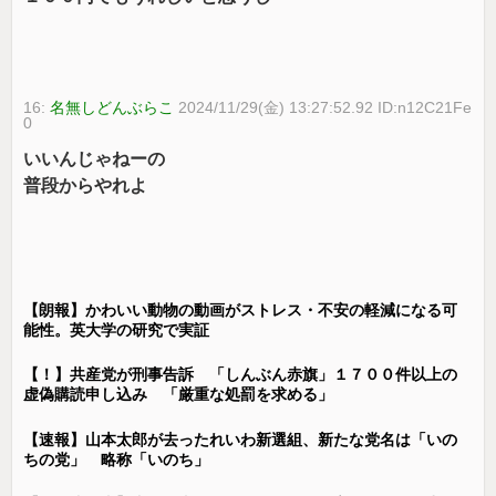
16:
名無しどんぶらこ
2024/11/29(金) 13:27:52.92 ID:n12C21Fe
0
いいんじゃねーの
普段からやれよ
【朗報】かわいい動物の動画がストレス・不安の軽減になる可
能性。英大学の研究で実証
【！】共産党が刑事告訴 「しんぶん赤旗」１７００件以上の
虚偽購読申し込み 「厳重な処罰を求める」
【速報】山本太郎が去ったれいわ新選組、新たな党名は「いの
ちの党」 略称「いのち」