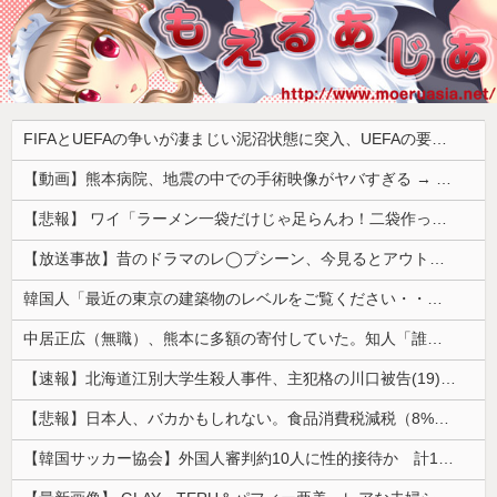
FIFAとUEFAの争いが凄まじい泥沼状態に突入、UEFAの要求を呑んだFIFAだったがUEFA側は強硬姿勢を崩さず……
【動画】熊本病院、地震の中での手術映像がヤバすぎる → 医療機器が飛び交う激震の中で患者を全身で庇う医師らの咄嗟の行動に世界中から絶賛の嵐
【悲報】 ワイ「ラーメン一袋だけじゃ足らんわ！二袋作ったろ！」→結果ｗｗｗ
【放送事故】昔のドラマのレ◯プシーン、今見るとアウトすぎる・・・
韓国人「最近の東京の建築物のレベルをご覧ください・・・」
中居正広（無職）、熊本に多額の寄付していた。知人「誰にも知られなくてもいい、と公表してない」
【速報】北海道江別大学生殺人事件、主犯格の川口被告(19)に無期懲役の判決
【悲報】日本人、バカかもしれない。食品消費税減税（8%→1%）に93.2%の国民が賛成してしまう
【韓国サッカー協会】外国人審判約10人に性的接待か 計1496回、約2億ウォン（約2200万円）