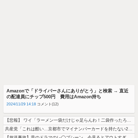
Amazonで「ドライバーさんにありがとう」と検索 → 直近
の配達員にチップ500円 費用はAmazon持ち
2024/11/29 14:18
コメント(12)
【悲報】 ワイ「ラーメン一袋だけじゃ足らんわ！二袋作ったろ！」→結果ｗ...
共産党「これは酷い…京都市でマイナンバーカードを持たない29万人がポイ...
【放送事故】昔のドラマのレ◯プシーン、今見るとアウトすぎる・・・