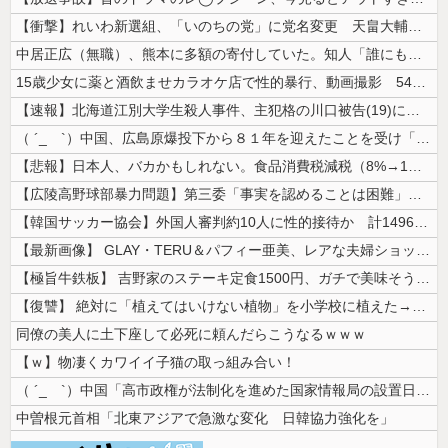
【衝撃】れいわ新選組、「いのちの党」に党名変更 天畠大輔氏が共同代表へ
中居正広（無職）、熊本に多額の寄付していた。知人「誰にも知られなくても...
15歳少女に薬と酒飲ませカラオケ店で性的暴行、動画撮影 54歳無職を再...
【速報】北海道江別大学生殺人事件、主犯格の川口被告(19)に無期懲役の...
（ ´_ゝ`）中国、広島原爆投下から８１年を迎えたことを受け「日本は原...
【悲報】日本人、バカかもしれない。食品消費税減税（8%→1%）に93....
【広陵高野球部暴力問題】第三委「事実を認めることは困難」元部員「SNS...
【韓国サッカー協会】外国人審判約10人に性的接待か 計1496回、約2...
【最新画像】 GLAY・TERU＆パフィー亜美、レアな夫婦ショットを公...
【極旨牛鉄板】 吉野家のステーキ定食1500円、ガチで美味そうｗｗｗ
【復讐】 絶対に「植えてはいけない植物」を小学校に植えた→20年経って...
同僚の美人に土下座して必死に頼んだらこうなるｗｗｗ
【ｗ】物凄くカワイイ子猫の取っ組み合い！
（ ´_ゝ`）中国「高市政権が法制化を進めた国家情報局の設置日が7月3...
中曽根元首相「北東アジアで急激な変化 日韓協力強化を」