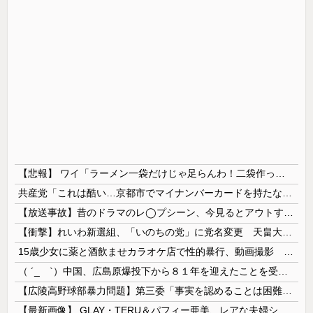
【悲報】 ワイ「ラーメン一袋だけじゃ足らんわ！二袋作ったろ！」→結果ｗｗｗ
共産党「これは酷い…京都市でマイナンバーカードを持たない29万人がポイント給付事業から排除された」
【放送事故】昔のドラマのレ◯プシーン、今見るとアウトすぎる・・・
【衝撃】れいわ新選組、「いのちの党」に党名変更 天畠大輔氏が共同代表へ
15歳少女に薬と酒飲ませカラオケ店で性的暴行、動画撮影 54歳無職を再逮捕 動画770本も見つかる
（ ´_ゝ`）中国、広島原爆投下から８１年を迎えたことを受け「日本は原爆被害者の立場で同情を買おうとするのを止めろ」
【広陵高野球部暴力問題】第三委「事実を認めることは困難」元部員「SNS開示請求開始」犯人として晒してた人達に損害賠償請求訴訟を起こす方針
【最新画像】 GLAY・TERU＆パフィー亜美、レアな夫婦ショットを公開してしまう！