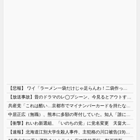
【悲報】 ワイ「ラーメン一袋だけじゃ足らんわ！二袋作ったろ！」→結果ｗｗｗ
【放送事故】昔のドラマのレ◯プシーン、今見るとアウトすぎる・・・
共産党「これは酷い…京都市でマイナンバーカードを持たない29万人がポイント給付事業から排除された」
中居正広（無職）、熊本に多額の寄付していた。知人「誰にも知られなくてもいい、と公表してない」
【衝撃】れいわ新選組、「いのちの党」に党名変更 天畠大輔氏が共同代表へ
【速報】北海道江別大学生殺人事件、主犯格の川口被告(19)に無期懲役の判決