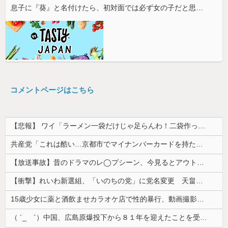
息子に『葵』と名付けたら、初対面では必ず女の子だと思われる。同じ名前でも避けられなかった勘違いとは…
コメントページはこちら
【悲報】 ワイ「ラーメン一袋だけじゃ足らんわ！二袋作ったろ！」→結果ｗｗｗ
共産党「これは酷い…京都市でマイナンバーカードを持たない29万人がポイント給付事業から排除された」
【放送事故】昔のドラマのレ◯プシーン、今見るとアウトすぎる・・・
【衝撃】れいわ新選組、「いのちの党」に党名変更 天畠大輔氏が共同代表へ
15歳少女に薬と酒飲ませカラオケ店で性的暴行、動画撮影 54歳無職を再逮捕 動画770本も見つかる
（ ´_ゝ`）中国、広島原爆投下から８１年を迎えたことを受け「日本は原爆被害者の立場で同情を買おうとするのを止めろ」