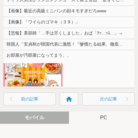
【画像】最近の高級ミニバンの顔キモすぎだろwww
【画像】「ワイらのゴマキ（３９）」
【悲報】美容師「…手は尽くしました」おば「ｱｯ…ｯｽ…」→
韓国人「安貞桓が韓国代表に激怒！『惨憺たる結果、徹底的な刷新が必要だ』と監督や協会を痛烈批判」
お部屋が汚部屋になってまう、、
home
前の記事
次の記事
モバイル
PC