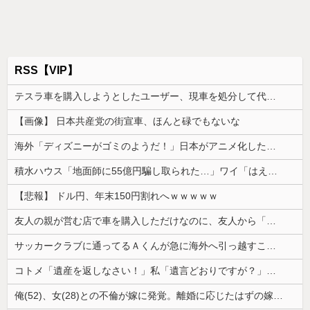
RSS【VIP】
テスラ車を購入しようとしたユーザー、現車を処分して代金を支払い、平日の納車日に予定を合わせた結果……
【画像】 日本共産党の街宣車、ほんと碌でもないな
海外「ディズニーがゴミのようだ！」日本がアニメ化した米人気SF作品に絶賛の声が殺到中
積水ハウス「地面師に55億円騙し取られた…」ワイ「はえーかわいそう…会社滅茶苦茶やろなぁ」
【悲報】 ドル円、年末150円割れへｗｗｗｗｗ
友人の親が営む店で車を購入しただけなのに、友人から「裏切った」と責められるようになった理由が理解できず…
サッカークラブに通ってるＡくんが急に海外へ引っ越すことに。一番仲良くしてた息子がショックを受けて...
コトメ「遺産を返しなさい！」私「遺言どおりですが？」→夫の遺産を巡る話し合いが思わぬ展開になって…
俺(52)、女(28)との不倫が嫁に発覚。離婚に応じたはずの嫁からエグすぎる攻撃が恐ろしすぎる