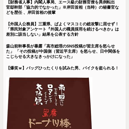
【財務省人事】内閣人事局、エース級の財務官僚を異例転出
官邸幹部「協力的でなかった」※岸田首相（当時）の秘書官な
どを歴任 、岸田首相の後輩
【外国人公務員】三重県、ぱよくマスコミの総攻撃に屈せず！
「県民対象アンケート『外国人の職員採用を続けるべきか』は
差別に該当しない」結果を公表する方針
森山前幹事長が暴露「高市総理のSNS投稿が習主席を怒らせ
た」 「その投稿が中国側（習近平主席）を怒らせ、日中関係を
こじらせる大きなきっかけになった」
【爆笑ｗ】バッグひったくりを試みた男、バイクを盗られる！