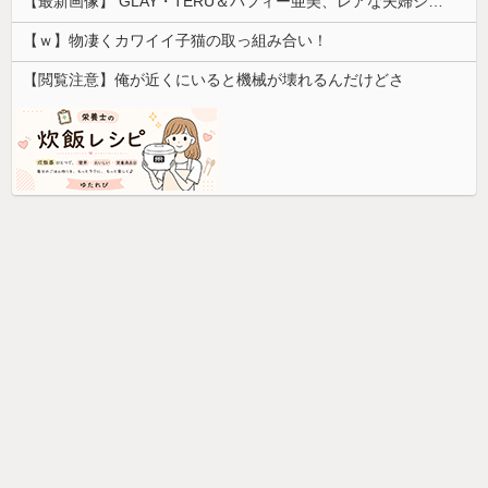
【最新画像】 GLAY・TERU＆パフィー亜美、レアな夫婦ショットを公開してしまう！
【ｗ】物凄くカワイイ子猫の取っ組み合い！
【閲覧注意】俺が近くにいると機械が壊れるんだけどさ