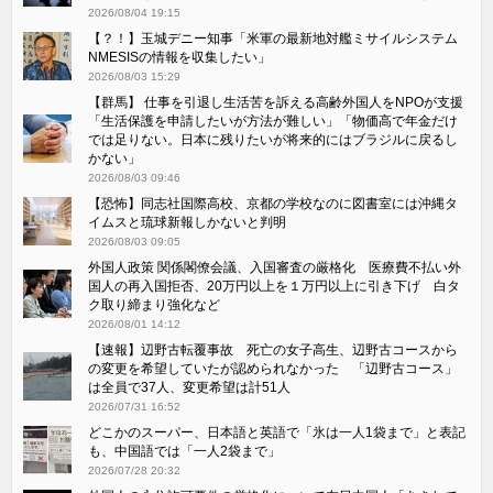
2026/08/04 19:15
【？！】玉城デニー知事「米軍の最新地対艦ミサイルシステム
NMESISの情報を収集したい」
2026/08/03 15:29
【群馬】 仕事を引退し生活苦を訴える高齢外国人をNPOが支援
「生活保護を申請したいが方法が難しい」「物価高で年金だけ
では足りない。日本に残りたいが将来的にはブラジルに戻るし
かない」
2026/08/03 09:46
【恐怖】同志社国際高校、京都の学校なのに図書室には沖縄タ
イムスと琉球新報しかないと判明
2026/08/03 09:05
外国人政策 関係閣僚会議、入国審査の厳格化 医療費不払い外
国人の再入国拒否、20万円以上を１万円以上に引き下げ 白タ
ク取り締まり強化など
2026/08/01 14:12
【速報】辺野古転覆事故 死亡の女子高生、辺野古コースから
の変更を希望していたが認められなかった 「辺野古コース」
は全員で37人、変更希望は計51人
2026/07/31 16:52
どこかのスーパー、日本語と英語で「氷は一人1袋まで」と表記
も、中国語では「一人2袋まで」
2026/07/28 20:32