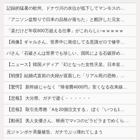
記録的猛暑の欧州、ドナウ川の水位が低下してマンモスの骨や沈没したドイツ軍の戦艦が出現
「アニソン盆祭りで日本の品格が落ちた」と酷評した元女優、「あんたが品格を語るのかよ！」と総ツッコミを食らってしまい……
「楽だけど年収800万超える仕事」がこれらしいｗｗｗｗｗ
【画像】ギャルさん、世界中に発信してる意識ゼロで修学旅行の宿をSNS公開してしまうｗｗｗ 【Pickup08082952】
パさん「石破さんは世界でも珍しい、国民による石破辞めるなデモが自然発生した総理大臣です」
【ニュース】韓国メディア「幻となった女性天皇。日本皇族に韓半島の男の血が入る可能性がゼロに・・・」
【戦慄】結婚式直前の夫婦が直面した「リアル死の恐怖」がヤバすぎる・・・・
【驚愕】 新幹線じゃなく『帰省費4000円』安くなる在来線で帰省した結果ｗｗｗｗｗ
【悲報】 大分県、ガチで逝く・・・・・・
【悲報】 取引先専務「Aを20個注文する」 ぼく「いつも1～2個しか使わないけど本当に20であってる？」 取専「あってる」→結果『こう』なったんだが...
【動画】 美人女優さん、映画でマ○コのビラビラまでめくらせてしまうｗｗｗｗｗｗ
元ジャンポケ斉藤被告、ガチでぶっ壊れてしまう