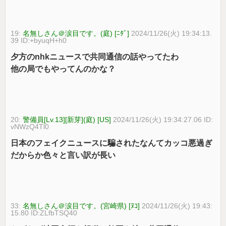
19:
名無しさん＠涙目です。(庭) [ﾆﾀﾞ]
2024/11/26(火) 19:34:13.
39 ID:+byuqH+h0
夕方のnhkニュースで共同通信の話やってたわ
他の局でもやってんのかな？
20:
警備員[Lv.13][新芽](庭) [US]
2024/11/26(火) 19:34:27.06 ID:
vNWzQ4Tl0
日本のフェイクニュースに騙されたなんてカッコ悪過ぎ
だからか色々と言い訳が長い
33:
名無しさん＠涙目です。(宮崎県) [ﾇｺ]
2024/11/26(火) 19:43:
15.80 ID:ZLfbTSQ40