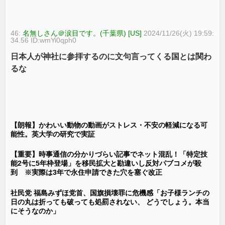
46:
名無しさん＠涙目です。(千葉県) [US]
2024/11/26(火) 19:59:
34.56 ID:wmYi0qph0
日本人が神社に参拝するのに文句言ってくる国とは関わ
るな
【朗報】かわいい動物の動画がストレス・不安の軽減になる可
能性。英大学の研究で実証
【重要】時事通信の分かりづらい記事でネット混乱！「特定技
能2号に5年枠登場」を移民拡大と勘違いし反対パブコメが殺
到 ※実際は3年で永住申請できた穴を塞ぐ改正
社民党 福島みずほ党首、国旗損壊罪に危機感「お子様ランチの
日の丸は折っても破っても処罰されない、 どうでしょう。本当
にそうなのか」