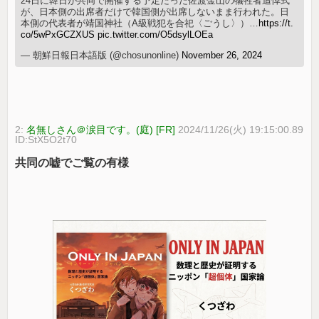
24日に韓日が共同で開催する予定だった佐渡金山の犠牲者追悼式
が、日本側の出席者だけで韓国側が出席しないまま行われた。日
本側の代表者が靖国神社（A級戦犯を合祀〈ごうし〉）…
https://t.
co/5wPxGCZXUS
pic.twitter.com/O5dsylLOEa
— 朝鮮日報日本語版 (@chosunonline)
November 26, 2024
2:
名無しさん＠涙目です。(庭) [FR]
2024/11/26(火) 19:15:00.89
ID:StX5O2t70
共同の嘘でご覧の有様