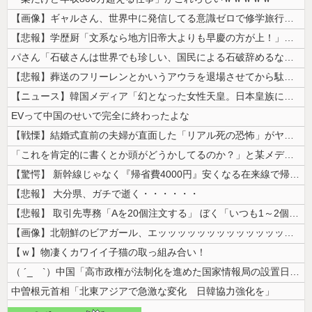
【画像】ギャルさん、世界中に発信してる意識ゼロで修学旅行の宿をSNS公...
【悲報】学歴厨「文系なら地方旧帝大よりも早慶の方が上！」←これｗｗｗｗ
パさん「石破さんは世界でも珍しい、国民による石破辞めるなデモが自然発生...
【悲報】葬送のフリーレンとかいうアウラを退場させてから駄作になった作品...
【ニュース】韓国メディア「幻となった女性天皇。日本皇族に韓半島の男の血...
EVって中国のせいで完全に終わったよな
【戦慄】結婚式直前の夫婦が直面した「リアル死の恐怖」がヤバすぎる・・・...
「これを肯定的に書くとか頭がどうかしてるのか？」と某メディアの焚書称賛...
【驚愕】 新幹線じゃなく『帰省費4000円』安くなる在来線で帰省した結...
【悲報】 大分県、ガチで逝く・・・・・・
【悲報】 取引先専務「Aを20個注文する」 ぼく「いつも1～2個しか使...
【画像】北朝鮮のビアガール、エッッッッッッッッッッッッッッッッッ！
【ｗ】物凄くカワイイ子猫の取っ組み合い！
（ ´_ゝ`）中国「高市政権が法制化を進めた国家情報局の設置日が7月3...
中曽根元首相「北東アジアで急激な変化 日韓協力強化を」