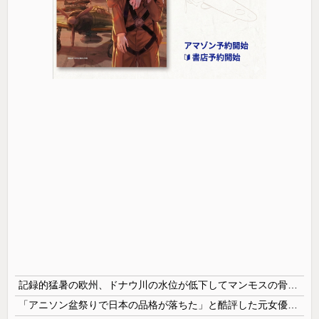
記録的猛暑の欧州、ドナウ川の水位が低下してマンモスの骨や沈没したドイツ軍の戦艦が出現
「アニソン盆祭りで日本の品格が落ちた」と酷評した元女優、「あんたが品格を語るのかよ！」と総ツッコミを食らってしまい……