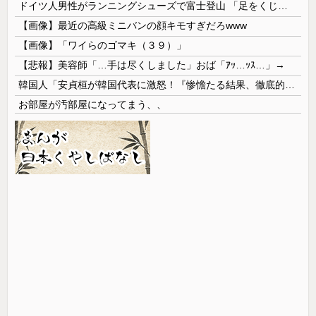
ドイツ人男性がランニングシューズで富士登山 「足をくじいて動けない」
【画像】最近の高級ミニバンの顔キモすぎだろwww
【画像】「ワイらのゴマキ（３９）」
【悲報】美容師「…手は尽くしました」おば「ｱｯ…ｯｽ…」→
韓国人「安貞桓が韓国代表に激怒！『惨憺たる結果、徹底的な刷新が必要だ』と監督や協会を痛烈批判」
お部屋が汚部屋になってまう、、