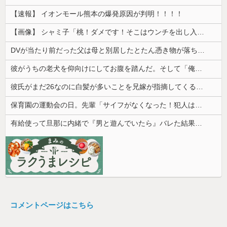
【速報】 イオンモール熊本の爆発原因が判明！！！！
【画像】 シャミ子「桃！ダメです！そこはウンチを出し入れする穴です！」
DVが当たり前だった父は母と別居したとたん憑き物が落ちたみたいに落ち着いた
彼がうちの老犬を仰向けにしてお腹を踏んだ。そして「俺が一番偉いってわかって、おとなしくしてるだろ」と…
彼氏がまだ26なのに白髪が多いことを兄嫁が指摘してくる。そんな兄嫁を結婚式に呼びたくないんだが...
保育園の運動会の日。先輩「サイフがなくなった！犯人は私子だ！」園長「警察沙汰は勘弁して～」→誰も味方がいないと思ったその時…
有給使って旦那に内緒で『男と遊んでいたら』バレた結果・・・
コメントページはこちら