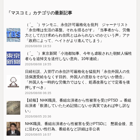
「マスコミ」カテゴリの最新記事
（ ´_ゝ`）サンモニ、永住許可厳格化を批判 ジャーナリスト
「永住権は生活の基盤。それを揺るがす」「当事者から、労働
力としてだけ求められ住民とはみられないのかという声」アナ
「政府によって、ヘイトがより進んでしまう」
2026/08/09 19:53
（ ´_ゝ`）東京新聞「小池都知事、今年も虐殺された朝鮮人犠牲
者らを追悼文を送付しない意向。10年連続」
2026/08/08 19:55
日経社説、入管庁の永住許可厳格化を猛批判「永住外国人の生
活保護受給をなくす目的、外国人の意欲をそがないか懸念」
「外国人を一時的な労働力ではなく、処遇改善などで定着を後
押しすべき」
2026/08/08 06:35
【続報】NHK職員、番組出演者から性被害を受けPTSD → 番組
出演者「飲酒していたため記憶にないが真実であれば申し訳な
い」
2026/08/05 20:36
NHK職員、番組出演者から性被害を受けPTSDに 懇親会後、意
に沿わない性行為、番組名など詳細は非公表
2026/08/05 16:57