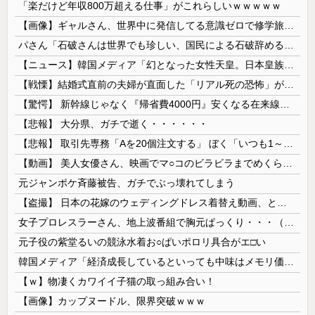
「楽だけど年収800万超える仕事」がこれらしいｗｗｗｗｗ
【画像】ギャルさん、世界中に発信してる意識ゼロで修学旅行の宿をSNS公開してしまうｗｗｗ 【Pickup08082952】
パさん「石破さんは世界でも珍しい、国民による石破辞めるなデモが自然発生した総理大臣です」
【ニュース】韓国メディア「幻となった女性天皇。日本皇族に韓半島の男の血が入る可能性がゼロに・・・」
【戦慄】結婚式直前の夫婦が直面した「リアル死の恐怖」がヤバすぎる・・・・
【驚愕】 新幹線じゃなく『帰省費4000円』安くなる在来線で帰省した結果ｗｗｗｗｗ
【悲報】 大分県、ガチで逝く・・・・・・
【悲報】 取引先専務「Aを20個注文する」 ぼく「いつも1～2個しか使わないけど本当に20であってる？」 取専「あってる」→結果『こう』なったんだが...
【動画】 美人女優さん、映画でマ○コのビラビラまでめくらせてしまうｗｗｗｗｗｗ
元ジャンポケ斉藤被告、ガチでぶっ壊れてしまう
【盗撮】 日本の花嫁のウェディングドレス着替え動画、とんでもない神乳だと海外で話題に
女子プロレスラーさん、地上波番組で胸元ぱっくり・・・（※画像あり）
元子役の紫堂るいの競泳水着お○ぱいポロリ具合がエ□い
韓国メディア「経済成長しているといっても中味はメモリ価格だけ。雇用増加見通しが半減してしまった」……韓国の内需不況は根強い状況っすね
【ｗ】物凄くカワイイ子猫の取っ組み合い！
【画像】カップヌードル、限界突破ｗｗｗ