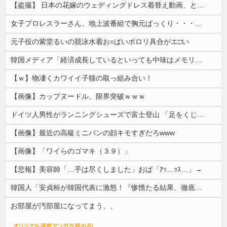
【盗撮】 日本の花嫁のウェディングドレス着替え動画、とんでもない神乳だと海外で話題に
女子プロレスラーさん、地上波番組で胸元ぱっくり・・・（※画像あり）
元子役の紫堂るいの競泳水着お○ぱいポロリ具合がエ□い
韓国メディア「経済成長しているといっても中味はメモリ価格だけ。雇用増加見通しが半減してしまった」……韓国の内需不況は根強い状況っすね
【ｗ】物凄くカワイイ子猫の取っ組み合い！
【画像】カップヌードル、限界突破ｗｗｗ
ドイツ人男性がランニングシューズで富士登山 「足をくじいて動けない」
【画像】最近の高級ミニバンの顔キモすぎだろwww
【画像】「ワイらのゴマキ（３９）」
【悲報】美容師「…手は尽くしました」おば「ｱｯ…ｯｽ…」→
韓国人「安貞桓が韓国代表に激怒！『惨憺たる結果、徹底的な刷新が必要だ』と監督や協会を痛烈批判」
お部屋が汚部屋になってまう、、