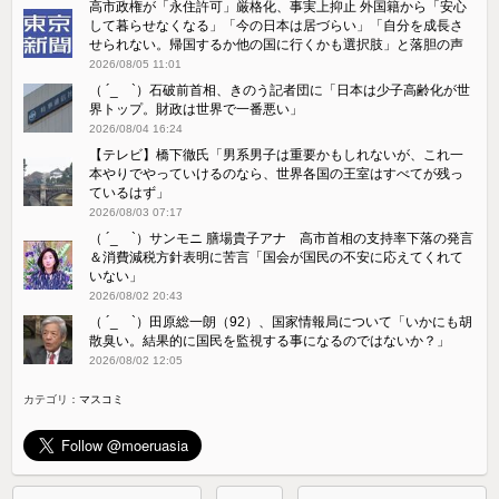
高市政権が「永住許可」厳格化、事実上抑止 外国籍から「安心
して暮らせなくなる」「今の日本は居づらい」「自分を成長さ
せられない。帰国するか他の国に行くかも選択肢」と落胆の声
2026/08/05 11:01
（ ´_ゝ`）石破前首相、きのう記者団に「日本は少子高齢化が世
界トップ。財政は世界で一番悪い」
2026/08/04 16:24
【テレビ】橋下徹氏「男系男子は重要かもしれないが、これ一
本やりでやっていけるのなら、世界各国の王室はすべてが残っ
ているはず」
2026/08/03 07:17
（ ´_ゝ`）サンモニ 膳場貴子アナ 高市首相の支持率下落の発言
＆消費減税方針表明に苦言「国会が国民の不安に応えてくれて
いない」
2026/08/02 20:43
（ ´_ゝ`）田原総一朗（92）、国家情報局について「いかにも胡
散臭い。結果的に国民を監視する事になるのではないか？」
2026/08/02 12:05
カテゴリ：
マスコミ