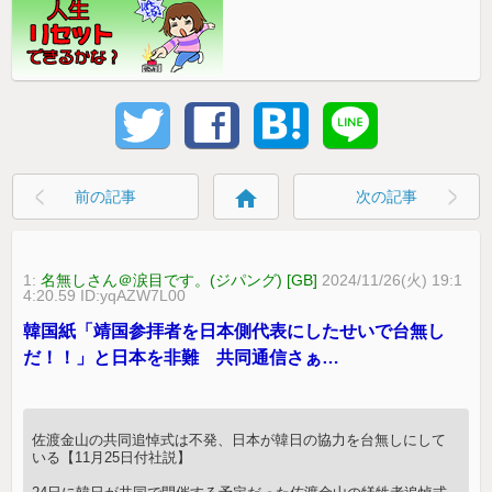
home
前の記事
次の記事
1:
名無しさん＠涙目です。(ジパング) [GB]
2024/11/26(火) 19:1
4:20.59 ID:yqAZW7L00
韓国紙「靖国参拝者を日本側代表にしたせいで台無し
だ！！」と日本を非難 共同通信さぁ…
佐渡金山の共同追悼式は不発、日本が韓日の協力を台無しにして
いる【11月25日付社説】