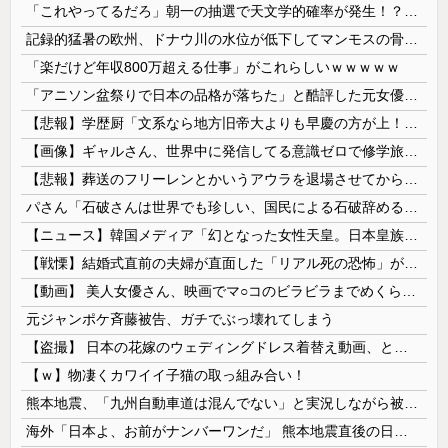
「これやってるだろ」朝一の抽選で天文学的確率が発生！？並んだ人とその前後で連番が出てしまう…
記録的猛暑の欧州、ドナウ川の水位が低下してマンモスの骨や沈没したドイツ軍の戦艦が出現
「楽だけど年収800万超える仕事」がこれらしいｗｗｗｗｗ
「アニソン盆祭りで日本の品格が落ちた」と酷評した元女優、「あんたが品格を語るのかよ！」と総ツッコミを食らってしまい……
【悲報】学歴厨「文系なら地方旧帝大よりも早慶の方が上！」←これｗｗｗｗ
【画像】ギャルさん、世界中に発信してる意識ゼロで修学旅行の宿をSNS公開してしまうｗｗｗ 【Pickup08082952】
【悲報】葬送のフリーレンとかいうアウラを退場させてから駄作になった作品ｗｗｗｗｗ
パさん「石破さんは世界でも珍しい、国民による石破辞めるなデモが自然発生した総理大臣です」
【ニュース】韓国メディア「幻となった女性天皇。日本皇族に韓半島の男の血が入る可能性がゼロに・・・」
【戦慄】結婚式直前の夫婦が直面した「リアル死の恐怖」がヤバすぎる・・・・
【動画】 美人女優さん、映画でマ○コのビラビラまでめくらせてしまうｗｗｗｗｗｗ
元ジャンポケ斉藤被告、ガチでぶっ壊れてしまう
【盗撮】 日本の花嫁のウェディングドレス着替え動画、とんでもない神乳だと海外で話題に
【ｗ】物凄くカワイイ子猫の取っ組み合い！
熊本地震、「九州自動車道は混んでない」と実況しながら被災地へ向かう有名アナなどに批判殺到 全国紙記者「最新の状況をいち早く伝えることは報道機関としての責務」「情報を取り上げることには大きな意義がある」
海外「日本よ、お前がナンバーワンだ」 熊本地震直後の日本の対応のスピードに世界が衝撃