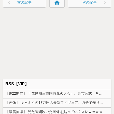
home
前の記事
次の記事
RSS【VIP】
【8/22開催】 「琵琶湖三市同時花火大会」、各市公式「そんな花火大会は存在しない」→ 高価チケットを購入した人達がSNS阿鼻叫喚
【画像】 キャミイの18万円の最新フィギュア、ガチで作り込みがエグすぎる
【腹筋崩壊】 見た瞬間吹いた画像を貼っていくスレｗｗｗｗ