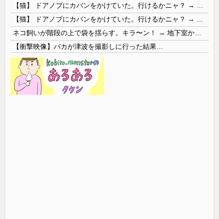
【猫】 ドアノブにカバンをかけていた。行けるかニャ？ → 猫はこうなります…
【猫】 ドアノブにカバンをかけていた。行けるかニャ？ → 猫はこうなります…
ネコ飼いが階段の上で袋を揺らす。キラ〜ン！ → 地下室からヤツが現れる…
【衝撃映像】バカが津波を撮影しに行った結果…