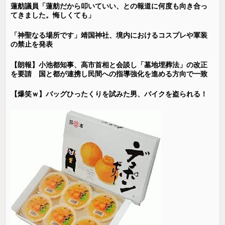
蓮舫議員「蓮舫だから叩いていい、との報道に何度も向き合っ
てきました。悔しくても」
「神聖なる場所です」靖国神社、境内におけるコスプレや軍装
の禁止を発表
【朗報】小池都知事、高市首相と会談し「墓地埋葬法」の改正
を要請 国と都が連携し民間への指導強化を進める方向で一致
【爆笑ｗ】バッグひったくりを試みた男、バイクを盗られる！