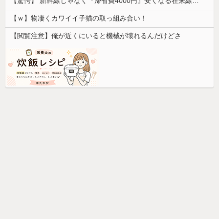
【驚愕】 新幹線じゃなく『帰省費4000円』安くなる在来線で帰省した結果ｗｗｗｗｗ
【ｗ】物凄くカワイイ子猫の取っ組み合い！
【閲覧注意】俺が近くにいると機械が壊れるんだけどさ