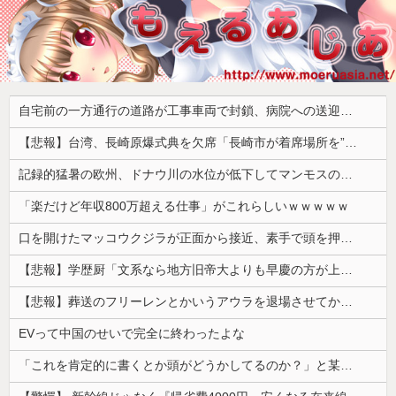
自宅前の一方通行の道路が工事車両で封鎖、病院への送迎のために車をどかして欲しいと作業スタッフに頼むと……
【悲報】台湾、長崎原爆式典を欠席「長崎市が着席場所を”外交団エリア外にあえて配置”した！」 → ﾈｯﾄ「核を持つ中国に屈指した！」「失礼すぎ」「台湾は筋通した！」ｗｗｗｗｗ
記録的猛暑の欧州、ドナウ川の水位が低下してマンモスの骨や沈没したドイツ軍の戦艦が出現
「楽だけど年収800万超える仕事」がこれらしいｗｗｗｗｗ
口を開けたマッコウクジラが正面から接近、素手で頭を押し返すダイバー「まだ子どもで、変な魚が何なのか確かめてるだけ」【海外の反応】
【悲報】学歴厨「文系なら地方旧帝大よりも早慶の方が上！」←これｗｗｗｗ
【悲報】葬送のフリーレンとかいうアウラを退場させてから駄作になった作品ｗｗｗｗｗ
EVって中国のせいで完全に終わったよな
「これを肯定的に書くとか頭がどうかしてるのか？」と某メディアの焚書称賛記事にツッコミ殺到、自分で本屋を作るとかそういう話かと思ったら……