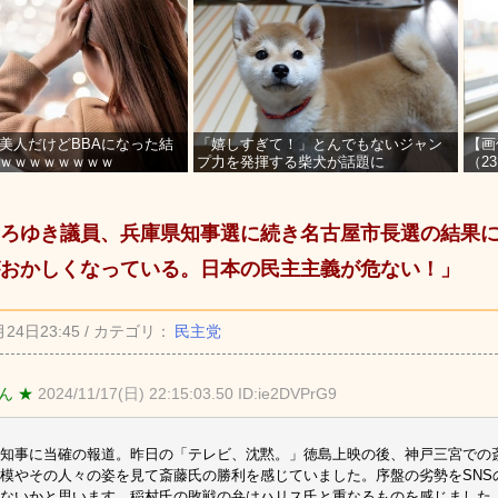
美人だけどBBAになった結
「嬉しすぎて！」とんでもないジャン
【画
ｗｗｗｗｗｗｗｗ
プ力を発揮する柴犬が話題に
（2
を募
ろゆき議員、兵庫県知事選に続き名古屋市長選の結果
おかしくなっている。日本の民主主義が危ない！」
月24日23:45 / カテゴリ：
民主党
ん ★
2024/11/17(日) 22:15:03.50 ID:ie2DVPrG9
知事に当確の報道。昨日の「テレビ、沈黙。」徳島上映の後、神戸三宮での
模やその人々の姿を見て斎藤氏の勝利を感じていました。序盤の劣勢をSNS
ないかと思います。稲村氏の敗戦の弁はハリス氏と重なるものを感じました