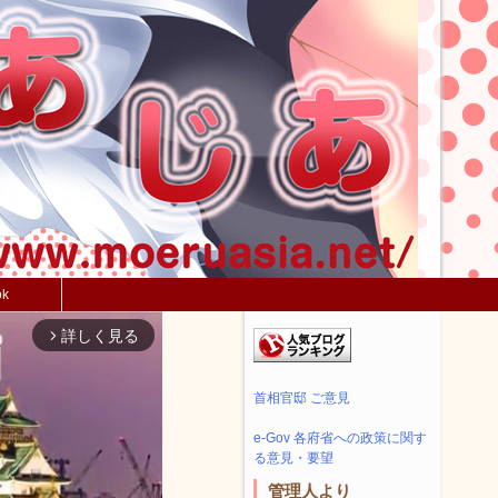
ok
詳しく見る
arrow_forward_ios
首相官邸 ご意見
e-Gov 各府省への政策に関す
る意見・要望
管理人より