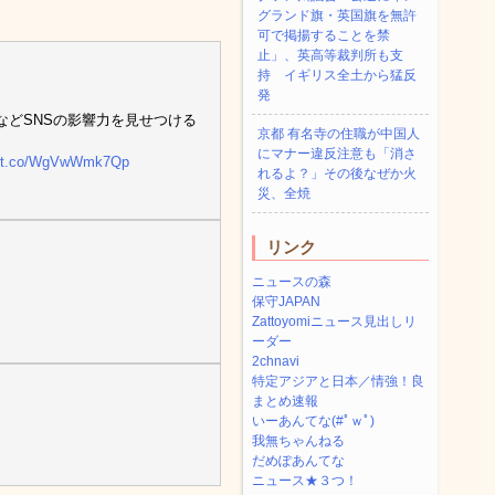
グランド旗・英国旗を無許
可で掲揚することを禁
止」、英高等裁判所も支
持 イギリス全土から猛反
発
などSNSの影響力を見せつける
京都 有名寺の住職が中国人
にマナー違反注意も「消さ
://t.co/WgVwWmk7Qp
れるよ？」その後なぜか火
災、全焼
リンク
ニュースの森
保守JAPAN
Zattoyomiニュース見出しリ
ーダー
2chnavi
特定アジアと日本／情強！良
まとめ速報
いーあんてな(#ﾟｗﾟ)
我無ちゃんねる
だめぽあんてな
ニュース★３つ！