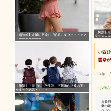
【愕然】元
【超速報】未婚の男達に『朗報』キタァアアアア
果ｗｗｗｗ
アーーーーーーー！！
小西ひ
選挙が
2024年11
【衝撃】世田谷の小学生達、河川敷の『桑の実』
1:
少考さ
を食べた結果・・・・
斎藤前
衆の規
挙では