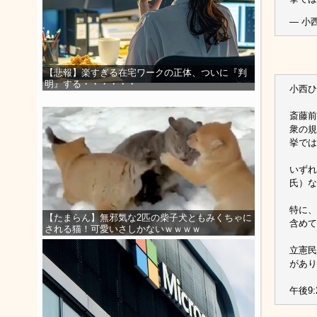
— 小西
【悲報】楽すぎる在宅ワークの正体、ついに『判
明』する・・・・・・
小西ひろ
斎藤前
衆の規
挙では
いずれ
氏）な
特に、
【たまらん】無邪気な2匹の柴子犬ともみくちゃに
含めて
される猫！可愛いさしかないｗｗｗｗ
立憲民
があり
午後9: