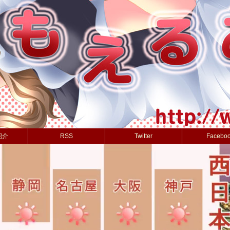
紹介
RSS
Twitter
Facebo