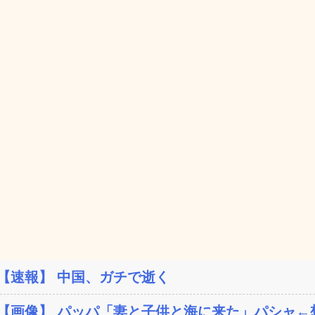
【速報】 中国、ガチで逝く
【画像】 パッパ「妻と子供と海に来た」パシャ←想像