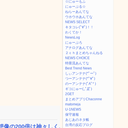
☆にゅーもふ
にゅーぷる☆
ねらーあんてな
ウホウホあんてな
NEWS SELECT
キタコレ(ﾟ∀ﾟ)！！
わくてか！
NewsLog
にゅーぷろ
アナログあんてな
２ｃｈまとめちゃんねる
NEWS CHOICE
特亜流あんてな
Best Trend News
しぃアンテナ(*ﾟーﾟ)
つーアンテナ(*ﾟ∀ﾟ)
のーアンテナ(ﾟAﾟ* )
ギコにゅー(,,ﾟДﾟ)
2GET
まとめアプリChaconne
matomeja
U-1NEWS
保守速報
あじあのネタ帳
台湾の反応ブログ
の200倍は神々しく...