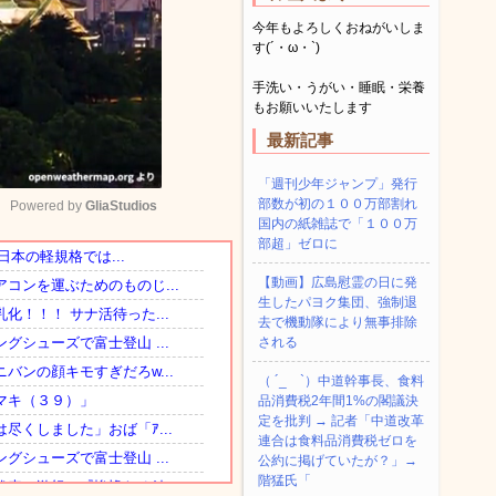
今年もよろしくおねがいしま
す(´・ω・`)
手洗い・うがい・睡眠・栄養
もお願いいたします
最新記事
「週刊少年ジャンプ」発行
部数が初の１００万部割れ
Powered by 
GliaStudios
国内の紙雑誌で「１００万
部超」ゼロに
Mute
【動画】広島慰霊の日に発
生したパヨク集団、強制退
去で機動隊により無事排除
される
（ ´_ゝ`）中道幹事長、食料
品消費税2年間1%の閣議決
定を批判 → 記者「中道改革
連合は食料品消費税ゼロを
公約に掲げていたが？」→
階猛氏「