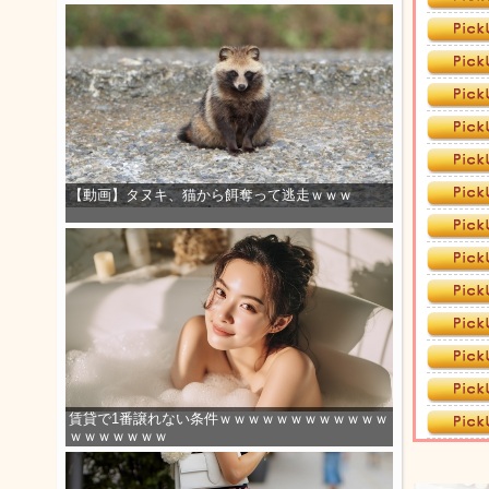
【動画】タヌキ、猫から餌奪って逃走ｗｗｗ
賃貸で1番譲れない条件ｗｗｗｗｗｗｗｗｗｗｗｗ
ｗｗｗｗｗｗｗ