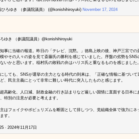
ひろゆき （参議院議員） (@konishihiroyuki)
November 17, 2024
ゆき （参議院議員）@konishihiroyuki
知事に当確の報道。昨日の「テレビ、沈黙。」徳島上映の後、神戸三宮での
模やその人々の姿を見て斎藤氏の勝利を感じていました。序盤の劣勢をSNS
ないかと思います。稲村氏の敗戦の弁はハリス氏と重なるものを感じました
にしても、SNSが選挙の主力となる時代の到来は、「正確な情報に基づいて
ど、民主主義にとって非常に難しい時代に突入したものと感じます。
超高齢化、人口減、財政金融の行き詰まりなど厳しい国情に直面する日本に
、特別の注意が必要と考えます。
主はフェイクやポピュリズムを断固として排しつつ、党組織全体で強力にネ
ます。
25 · 2024年11月17日