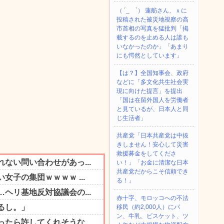
（ ´_ゝ`） 蓮舫さん、ｘに
投稿された被災地視察の高
市首相の写真を猛批判「掲
載するのを止める人は誰も
いなかったのか」「あまり
にも愕然としています」
【は？】全国知事会、政府
などに「多文化共生社会実
現に向けた提言」を提出
「国は在留外国人を労働者
と見ているが、日本人と同
じ生活者」
共産党「日本共産党は中抜
きしません！安心して災害
救援募金をしてくださ
い！」「お金に清潔な日本
共産党だからこそ信頼でき
る！」
赤十字、モロッコへの不法
移民（約2,000人）にパ
ン、牛乳、ビスケット、ツ