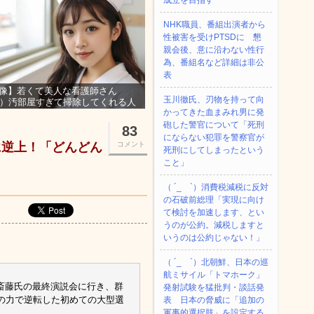
成立を目指す
NHK職員、番組出演者から
性被害を受けPTSDに 懇
親会後、意に沿わない性行
為、番組名など詳細は非公
表
像】若くて美人な看護師さん
玉川徹氏、刃物を持って向
3）汚部屋すぎて掃除してくれる人
かってきた血まみれ男に発
集ｗｗｗ
砲した警官について「死刑
83
にならない犯罪を警察官が
に逆上！「どんどん
コメント
死刑にしてしまったという
こと」
（ ´_ゝ`）消費税減税に反対
の石破前総理「実現に向け
て検討を加速します、とい
うのが公約。減税しますと
いうのは公約じゃない！」
（ ´_ゝ`）北朝鮮、日本の巡
航ミサイル「‌トマホーク」
斎藤氏の最終演説会に行き、群
発射試験を猛批判・談話発
の力で逆転した初めての大型選
表 日本の脅威に「追加の
。…
軍事的選択肢」を設定する