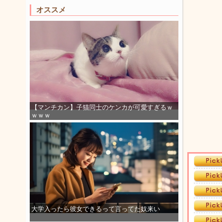
オススメ
【マンチカン】子猫同士のケンカが可愛すぎるｗ
ｗｗｗ
大学入ったら彼女できるって言ってた奴来い