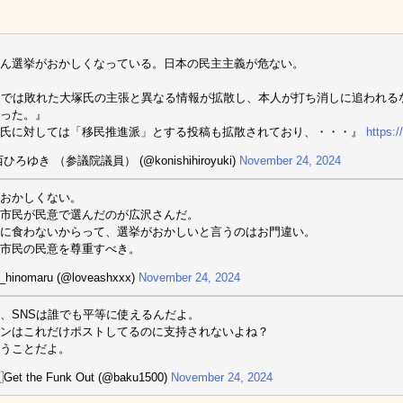
ん選挙がおかしくなっている。日本の民主主義が危ない。
Sでは敗れた大塚氏の主張と異なる情報が拡散し、本人が打ち消しに追われる
った。』
塚氏に対しては「移民推進派」とする投稿も拡散されており、・・・』
https
ひろゆき （参議院議員） (@konishihiroyuki)
November 24, 2024
おかしくない。
市民が民意で選んだのが広沢さんだ。
に食わないからって、選挙がおかしいと言うのはお門違い。
市民の民意を尊重すべき。
_hinomaru (@loveashxxx)
November 24, 2024
、SNSは誰でも平等に使えるんだよ。
ンはこれだけポストしてるのに支持されないよね？
うことだよ。
Get the Funk Out (@baku1500)
November 24, 2024