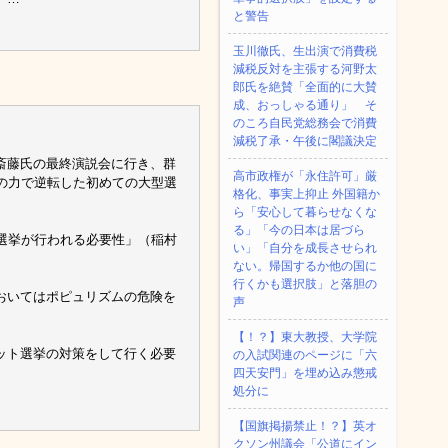
と警告
玉川徹氏、生出演で消費税
減税反対を主張する河野太
郎氏を絶賛「全面的に大賛
成、おっしゃる通り」 そ
のころ自民党総務会で消費
減税了承・午後に閣議決定
斎藤氏の最終演説会に行き、群
高市政権が「永住許可」厳
の力で逆転した初めての大型選
格化、事実上抑止 外国籍か
。
ら「安心して暮らせなくな
る」「今の日本は居づら
選挙が行われる必要性」（稲村
い」「自分を成長させられ
ない。帰国するか他の国に
行くかも選択肢」と落胆の
おいてはポピュリズムの危険を
声
【！？】東大教授、大学院
ット選挙の対策をして行く必要
の入試関連のページに「六
四天安門」を埋め込み懲戒
処分に
【国旗掲揚禁止！？】英オ
クソン州議会「公道にイン