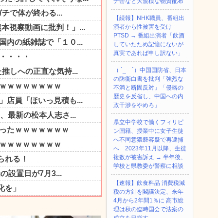
ナ缶など大規模な物資配布
【続報】NHK職員、番組出
演者から性被害を受け
PTSD → 番組出演者「飲酒
していたため記憶にないが
真実であれば申し訳ない」
（ ´_ゝ`）中国国防省、日本
の防衛白書を批判「強烈な
不満と断固反対」「侵略の
歴史を反省し、中国への内
政干渉をやめろ」
県立中学校で働くフィリピ
ン国籍、授業中に女子生徒
へ不同意猥褻容疑で再逮捕
へ 2023年11月以降、生徒
複数が被害訴え → 半年後、
学校と県教委が警察に相談
【速報】飲食料品 消費税減
税の方針を閣議決定、来年
4月から2年間1％に 高市総
理は秋の臨時国会で法案の