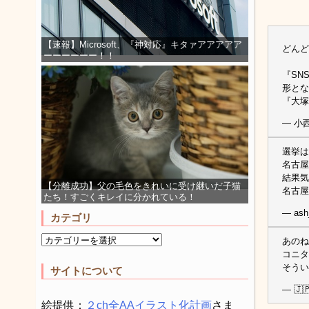
【速報】Microsoft、『神対応』キタァアアアアア
どんど
ーーーーーー！！
『SN
形とな
『大
— 小西
選挙は
名古屋
結果気
【分離成功】父の毛色をきれいに受け継いだ子猫
名古屋
たち！すごくキレイに分かれている！
— ash
カテゴリ
あのね
コニタ
そうい
サイトについて
— 🇯
絵提供：
２ch全AAイラスト化計画
さま