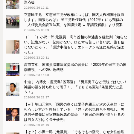
烈応援
2026/07/26 12:11
立憲民主党「立憲民主党が政権につけば、国内人権機関を設置
します。頑張らねば」 民主党政権時代（2012年）にも類似の
「人権委員会設置法案」を閣議決定 → 衆議院解散により廃案
2026/07/25 05:39
（ ´_ゝ`）小沢一郎 元議員、高市首相の陳述書を猛批判「知らな
い、記憶がない、記録がない、ひたすら苦しい言い訳。誰も信
じないだろう」「誹謗中傷もサナエトークンも逆に疑惑が深ま
った」
2026/07/23 20:31
高市首相、国旗損壊罪法案提出の背景に 「2009年の民主党の国
旗軽視」への強い危機感
2026/07/23 16:08
中道 川内博史（鹿児島1区落選）「男系男子など伝統ではない！
神話の話を持ち出して養子！」「そもそも憲法2条違反だと思
う！」
2026/07/20 22:37
【ｗ】鳩山元首相「国民の多くは愛子内親王が次の天皇陛下に
相応しい方だと理解している」「陛下のお気持ちを無視し、男
系男子優先に皇室典範改悪の暴挙」「国民の理解が得られるの
は男女の別なく長子優先」
2026/07/20 06:15
【は？】小沢一郎（元議員）「そもそもの疑問。なぜ女性総理