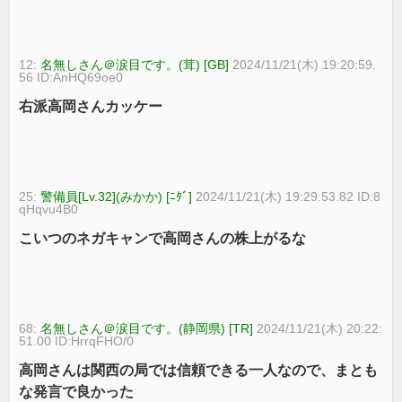
12:
名無しさん＠涙目です。(茸) [GB]
2024/11/21(木) 19:20:59.
56 ID:AnHQ69oe0
右派高岡さんカッケー
25:
警備員[Lv.32](みかか) [ﾆﾀﾞ]
2024/11/21(木) 19:29:53.82 ID:8
qHqvu4B0
こいつのネガキャンで高岡さんの株上がるな
68:
名無しさん＠涙目です。(静岡県) [TR]
2024/11/21(木) 20:22:
51.00 ID:HrrqFHO/0
高岡さんは関西の局では信頼できる一人なので、まとも
な発言で良かった