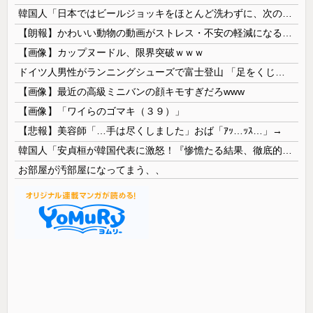
韓国人「日本ではビールジョッキをほとんど洗わずに、次の客に出すんだ！ これが証拠の映像だ!!」……あー、なるほどですねー。韓国には「アレ」がないんだ？
【朗報】かわいい動物の動画がストレス・不安の軽減になる可能性。英大学の研究で実証
【画像】カップヌードル、限界突破ｗｗｗ
ドイツ人男性がランニングシューズで富士登山 「足をくじいて動けない」
【画像】最近の高級ミニバンの顔キモすぎだろwww
【画像】「ワイらのゴマキ（３９）」
【悲報】美容師「…手は尽くしました」おば「ｱｯ…ｯｽ…」→
韓国人「安貞桓が韓国代表に激怒！『惨憺たる結果、徹底的な刷新が必要だ』と監督や協会を痛烈批判」
お部屋が汚部屋になってまう、、