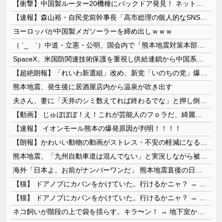
【衝撃】中国製ルーター20機種にバックドア発見！ ネットに繋ぐだけで35秒ごとに中国のサーバーと通信
【速報】森山裕・自民党前幹事長「高市総理の個人的なSNS投稿が習近平主席を怒らせた」
ヨーロッパが中国製メガソーラーを締め出しｗｗｗ
（ ´_ゝ`）中道・立憲・公明、国会内で「熊本地震対策本部会議」各省庁からヒアリング・現地から意見聴取「パーティション、人手、宿泊施設の不足や、...
SpaceX、米国防関連技術保護を重視し供給連鎖から中国系を完全排除へ 供給業者に「中国籍人員をSpaceX向けの生産に関わらせないこと」「中国...
【超絶朗報】「れいわ新選組」改め、新党「いのちの党」爆誕！！！うおおおおおおおお
熊本地震、発生後に居酒屋店内から温泉が吹き出す
夫さん、妻に「天井のシミ数えてれば終わるでな」と押し倒されて性行為 → 凄いことになるｗｗｗｗｗ
【動画】 じゅぼぼぼ！え！これが芸能人のフｏラだ、綺麗な顔とお口でこんなことしているだ 笑
【速報】 イオンモール熊本の爆発原因が判明！！！！
【朗報】かわいい動物の動画がストレス・不安の軽減になる可能性。英大学の研究で実証
熊本地震、「九州自動車道は混んでない」と実況しながら被災地へ向かう有名アナなどに批判殺到 全国紙記者「最新の状況をいち早く伝えることは報道機関としての責務」「情報を取り上げることには大きな意義がある」
海外「日本よ、お前がナンバーワンだ」 熊本地震直後の日本の対応のスピードに世界が衝撃
【猫】 ドアノブにカバンをかけていた。行けるかニャ？ → 猫はこうなります…
【猫】 ドアノブにカバンをかけていた。行けるかニャ？ → 猫はこうなります…
ネコ飼いが階段の上で袋を揺らす。キラ〜ン！ → 地下室からヤツが現れる…