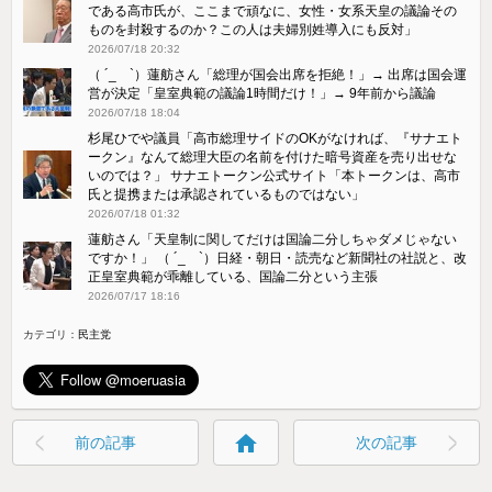
である高市氏が、ここまで頑なに、女性・女系天皇の議論その
ものを封殺するのか？この人は夫婦別姓導入にも反対」
2026/07/18 20:32
（ ´_ゝ`）蓮舫さん「総理が国会出席を拒絶！」→ 出席は国会運
営が決定「皇室典範の議論1時間だけ！」→ 9年前から議論
2026/07/18 18:04
杉尾ひでや議員「高市総理サイドのOKがなければ、『サナエト
ークン』なんて総理大臣の名前を付けた暗号資産を売り出せな
いのでは？」 サナエトークン公式サイト「本トークンは、高市
氏と提携または承認されているものではない」
2026/07/18 01:32
蓮舫さん「天皇制に関してだけは国論二分しちゃダメじゃない
ですか！」 （ ´_ゝ`）日経・朝日・読売など新聞社の社説と、改
正皇室典範が乖離している、国論二分という主張
2026/07/17 18:16
カテゴリ：
民主党
home
前の記事
次の記事