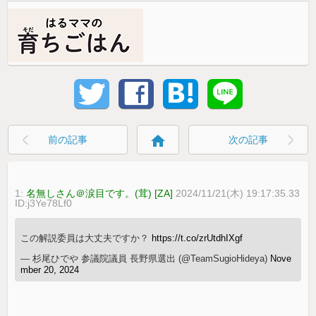
home
前の記事
次の記事
1:
名無しさん＠涙目です。(茸) [ZA]
2024/11/21(木) 19:17:35.33
ID:j3Ye78Lf0
この解説委員は大丈夫ですか？
https://t.co/zrUtdhIXgf
— 杉尾ひでや 参議院議員 長野県選出 (@TeamSugioHideya)
Nove
mber 20, 2024