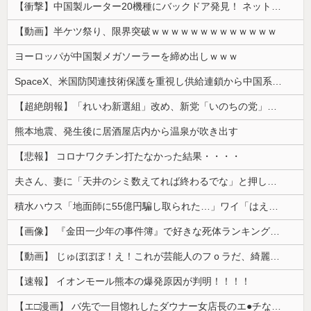
【衝撃】中国製ルーター20機種にバックドア発見！ ネットに繋ぐだけで35秒ごとに中国のサーバーと通信
【動画】半ケツ祭り、限界突破ｗｗｗｗｗｗｗｗｗｗｗｗｗ
ヨーロッパが中国製メガソーラーを締め出しｗｗｗ
SpaceX、米国防関連技術保護を重視し供給連鎖から中国系を完全排除へ 供給業者に「中国籍人員をSpaceX向けの生産に関わらせないこと」「中国...
【超絶朗報】「れいわ新選組」改め、新党「いのちの党」爆誕！！！うおおおおおおおお
熊本地震、発生後に居酒屋店内から温泉が吹き出す
【悲報】 コロナワクチン打たなかった結果・・・・
夫さん、妻に「天井のシミ数えてれば終わるでな」と押し倒されて性行為 → 凄いことになるｗｗｗｗｗ
積水ハウス「地面師に55億円騙し取られた…」ワイ「はえーかわいそう…会社滅茶苦茶やろなぁ」→
【画像】 『金田一少年の事件簿』で好きな死体ランキング１位がこちら！
【動画】 じゅぼぼぼ！え！これが芸能人のフｏラだ、綺麗な顔とお口でこんなことしているだ 笑
【速報】 イオンモール熊本の爆発原因が判明！！！！
【エ□漫画】 バ先で一目惚れしたダウナー女店長のエ●チなサービスで給料0円…！弱点チクビ責めでイカせまくってわからせる…！