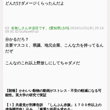
どんだけダメージくらったんだよ
63:
名無しさん＠涙目です。(愛知県) [US]
2024/11/21(木) 20:14:
09.91 ID:GuNceKFu0
分かるだろ？
主要マスコミ、県議、地元企業、こんな力を持ってるん
だぞ
こんなのこれ以上野放しにしてちゃダメだ
【朗報】かわいい動物の動画がストレス・不安の軽減になる可
能性。英大学の研究で実証
【！】共産党が刑事告訴 「しんぶん赤旗」１７００件以上の
虚偽購読申し込み 「厳重な処罰を求める」