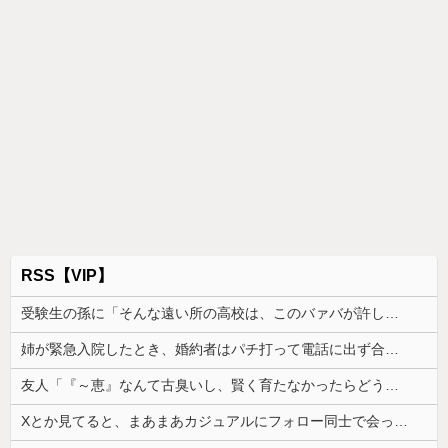
RSS【VIP】
受験生の孫に「そんな遠い所の高校は、このバァバが許しませんよ」と言い出したトメ。その瞬間、息子がブチギレて...
姉が緊急入院したとき、婚約者はパチ打って電話に出ず合コン向かった。GPSで場所を特定されて、双方の父親が乗り込んだ
友人「『～恵』なんて古臭いし、賢く育たなかったらどうするの？」私「そこまで言う？」→娘の名前を否定されてモヤモヤが止まらず…
Xとか見てると、まあまあカジュアルにフォロー同士で会ったりするのすごいな。絶対私は無理だ