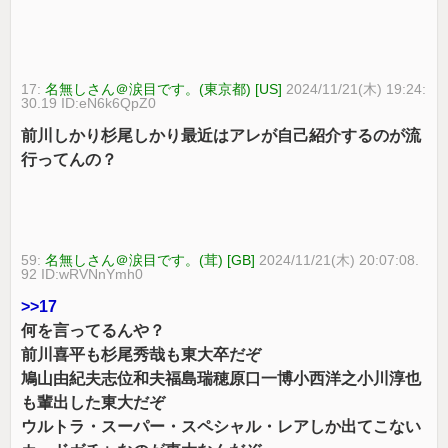
17:
名無しさん＠涙目です。(東京都) [US]
2024/11/21(木) 19:24:
30.19 ID:eN6k6QpZ0
前川しかり杉尾しかり最近はアレが自己紹介するのが流
行ってんの？
59:
名無しさん＠涙目です。(茸) [GB]
2024/11/21(木) 20:07:08.
92 ID:wRVNnYmh0
>>17
何を言ってるんや？
前川喜平も杉尾秀哉も東大卒だぞ
鳩山由紀夫志位和夫福島瑞穂原口一博小西洋之小川淳也
も輩出した東大だぞ
ウルトラ・スーパー・スペシャル・レアしか出てこない