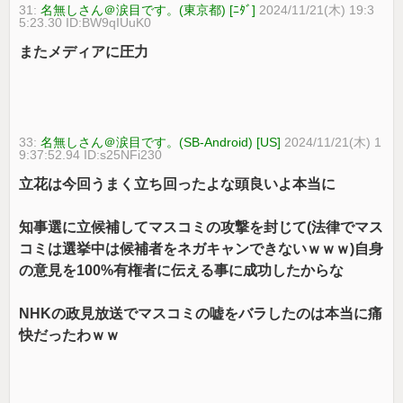
31:
名無しさん＠涙目です。(東京都) [ﾆﾀﾞ]
2024/11/21(木) 19:3
5:23.30 ID:BW9qIUuK0
またメディアに圧力
33:
名無しさん＠涙目です。(SB-Android) [US]
2024/11/21(木) 1
9:37:52.94 ID:s25NFi230
立花は今回うまく立ち回ったよな頭良いよ本当に
知事選に立候補してマスコミの攻撃を封じて(法律でマス
コミは選挙中は候補者をネガキャンできないｗｗｗ)自身
の意見を100%有権者に伝える事に成功したからな
NHKの政見放送でマスコミの嘘をバラしたのは本当に痛
快だったわｗｗ