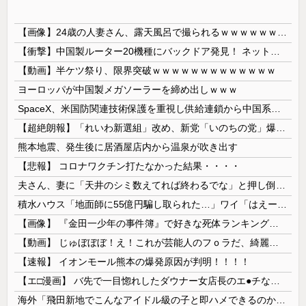
【画像】24歳の人妻さん、露天風呂で撮られるｗｗｗｗｗｗｗｗｗｗｗｗｗｗｗｗｗ
【衝撃】中国製ルーター20機種にバックドア発見！ ネットに繋ぐだけで35秒ごとに中国のサーバーと通信
【動画】半ケツ祭り、限界突破ｗｗｗｗｗｗｗｗｗｗｗｗｗ
ヨーロッパが中国製メガソーラーを締め出しｗｗｗ
SpaceX、米国防関連技術保護を重視し供給連鎖から中国系を完全排除へ 供給業者に「中国籍人員をSpaceX向けの生産に関わらせないこと」「中国...
【超絶朗報】「れいわ新選組」改め、新党「いのちの党」爆誕！！！うおおおおおおおお
熊本地震、発生後に居酒屋店内から温泉が吹き出す
【悲報】 コロナワクチン打たなかった結果・・・・
夫さん、妻に「天井のシミ数えてれば終わるでな」と押し倒されて性行為 → 凄いことになるｗｗｗｗｗ
積水ハウス「地面師に55億円騙し取られた…」ワイ「はえーかわいそう…会社滅茶苦茶やろなぁ」→
【画像】 『金田一少年の事件簿』で好きな死体ランキング１位がこちら！
【動画】 じゅぼぼぼ！え！これが芸能人のフｏラだ、綺麗な顔とお口でこんなことしているだ 笑
【速報】 イオンモール熊本の爆発原因が判明！！！！
【エ□漫画】 バ先で一目惚れしたダウナー女店長のエ●チなサービスで給料0円…！弱点チクビ責めでイカせまくってわからせる…！
海外「飛田新地でこんなアイドル級の子と即ハメできるのかよ」⇒ 晒された無修正動画がコチラ