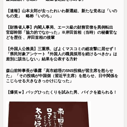
【速報】山本太郎が去ったれいわ新選組、新たな党名は「いの
ちの党」 略称「いのち」
【財務省人事】内閣人事局、エース級の財務官僚を異例転出
官邸幹部「協力的でなかった」※岸田首相（当時）の秘書官な
どを歴任 、岸田首相の後輩
【外国人公務員】三重県、ぱよくマスコミの総攻撃に屈せず！
「県民対象アンケート『外国人の職員採用を続けるべきか』は
差別に該当しない」結果を公表する方針
森山前幹事長が暴露「高市総理のSNS投稿が習主席を怒らせ
た」 「その投稿が中国側（習近平主席）を怒らせ、日中関係を
こじらせる大きなきっかけになった」
【爆笑ｗ】バッグひったくりを試みた男、バイクを盗られる！