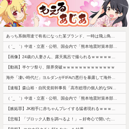
あっち系御用達で有名になった某ブランド、一時は飛ぶ鳥を落とす勢いだったが今期の業績は……
（ ´_ゝ`）中道・立憲・公明、国会内で「熊本地震対策本部会議」各省庁からヒアリング・現地から意見聴取「パーティション、人手、宿泊施設の不足や、外国人実習生の方々にも対応してほしい」今日の午後、政府に要望書を提出
【画像】24歳の人妻さん、露天風呂で撮られるｗｗｗｗｗｗｗｗｗｗｗｗｗｗｗｗｗ
【動画】半ケツ祭り、限界突破ｗｗｗｗｗｗｗｗｗｗｗｗｗ
海外「凄い時代だ」ヨルダンがFIFAの悪行を暴露して海外大騒ぎ！（海外の反応）
【速報】森山裕・自民党前幹事長「高市総理の個人的なSNS投稿が習近平主席を怒らせた」
（ ´_ゝ`）中道・立憲・公明、国会内で「熊本地震対策本部会議」各省庁からヒアリング・現地から意見聴取「パーティション、人手、宿泊施設の不足や、...
【嫉妬罪】JK相手に赤ちゃんプレイする猛者現れるｗｗｗｗｗ
【悲報】「ブロック人数を調べるよ！」←好奇心で開いたら終わるサイトだった【HotTweets】