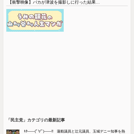
【衝撃映像】バカが津波を撮影しに行った結果…
「民主党」カテゴリの最新記事
ｷﾀ――(ﾟ∀ﾟ)――!! 蓮舫議員と辻元議員、玉城デニー知事を熱