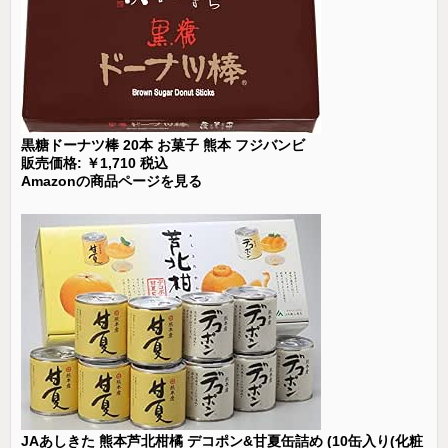
黒糖ドーナツ棒 20本 お菓子 熊本 フジバンビ
販売価格: ￥1,710 税込
Amazonの商品ページを見る
JAあしきた 熊本芦北柑橘 デコポン&甘夏缶詰め (10缶入り(化粧