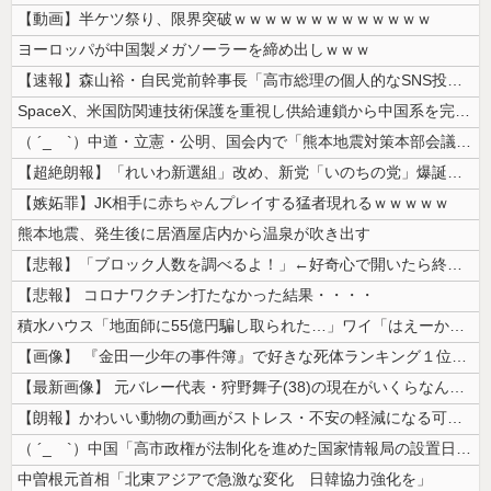
【動画】半ケツ祭り、限界突破ｗｗｗｗｗｗｗｗｗｗｗｗｗ
ヨーロッパが中国製メガソーラーを締め出しｗｗｗ
【速報】森山裕・自民党前幹事長「高市総理の個人的なSNS投稿が習近平主...
SpaceX、米国防関連技術保護を重視し供給連鎖から中国系を完全排除へ...
（ ´_ゝ`）中道・立憲・公明、国会内で「熊本地震対策本部会議」各省庁...
【超絶朗報】「れいわ新選組」改め、新党「いのちの党」爆誕！！！うおおお...
【嫉妬罪】JK相手に赤ちゃんプレイする猛者現れるｗｗｗｗｗ
熊本地震、発生後に居酒屋店内から温泉が吹き出す
【悲報】「ブロック人数を調べるよ！」←好奇心で開いたら終わるサイトだっ...
【悲報】 コロナワクチン打たなかった結果・・・・
積水ハウス「地面師に55億円騙し取られた…」ワイ「はえーかわいそう…会...
【画像】 『金田一少年の事件簿』で好きな死体ランキング１位がこちら！
【最新画像】 元バレー代表・狩野舞子(38)の現在がいくらなんでも即ハ...
【朗報】かわいい動物の動画がストレス・不安の軽減になる可能性。英大学の...
（ ´_ゝ`）中国「高市政権が法制化を進めた国家情報局の設置日が7月3...
中曽根元首相「北東アジアで急激な変化 日韓協力強化を」