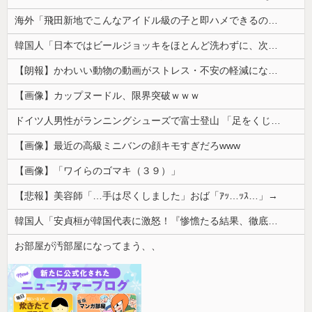
海外「飛田新地でこんなアイドル級の子と即ハメできるのかよ」⇒ 晒された無修正動画がコチラ
韓国人「日本ではビールジョッキをほとんど洗わずに、次の客に出すんだ！ これが証拠の映像だ!!」……あー、なるほどですねー。韓国には「アレ」がないんだ？
【朗報】かわいい動物の動画がストレス・不安の軽減になる可能性。英大学の研究で実証
【画像】カップヌードル、限界突破ｗｗｗ
ドイツ人男性がランニングシューズで富士登山 「足をくじいて動けない」
【画像】最近の高級ミニバンの顔キモすぎだろwww
【画像】「ワイらのゴマキ（３９）」
【悲報】美容師「…手は尽くしました」おば「ｱｯ…ｯｽ…」→
韓国人「安貞桓が韓国代表に激怒！『惨憺たる結果、徹底的な刷新が必要だ』と監督や協会を痛烈批判」
お部屋が汚部屋になってまう、、