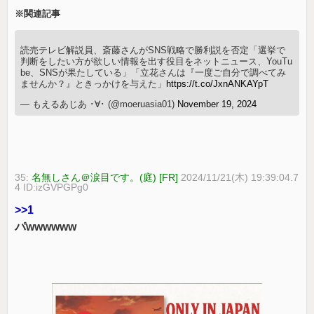
※関連記事
読売テレビ解説員、斎藤さんがSNS戦略で勝利説を否定「選挙で
判断をしたい方が欲しい情報を出す役目をネットニュース、YouTu
be、SNSが果たしている」「立花さんは『一度ご自分で調べてみ
ませんか？』ときっかけを与えた」
https://t.co/JxnANKAYpT
— もえるあじあ ･∀･ (@moeruasia01)
November 19, 2024
35:
名無しさん＠涙目です。(庭) [FR]
2024/11/21(木) 19:39:04.7
4 ID:izGVPGPg0
>>1
パwwwwww