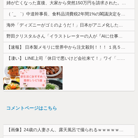
姉が亡くなった直後、大家から突然150万円を請求された。さらに信じられない発言まで飛び出して…
（ ´_ゝ`）中道幹事長、食料品消費税2年間1%の閣議決定を批判 → 記者「中道改革連合は食料品消費税ゼロを公約に掲げていたが？」→ 階猛氏「
海外「ディズニーがゴミのようだ！」日本がアニメ化した米人気SF作品に絶賛の声が殺到中
野田クリスタルさん「イラストレーターの人が『AIに仕事を奪われる』って言ってるけど、あなた達は"仕事を奪う側"じゃない？」
【速報】 日本製メモリに世界中から注文殺到！！！ １兆５０００億円で工場増築へ
【凄い】 LINE上司「休日で悪いけど会社来て！」ワイ「…無視」上司「マジでヤバいから！」←その結果ｗｗｗｗｗ
コメントページはこちら
【画像】24歳の人妻さん、露天風呂で撮られるｗｗｗｗｗｗｗｗｗｗｗｗｗｗｗｗｗ