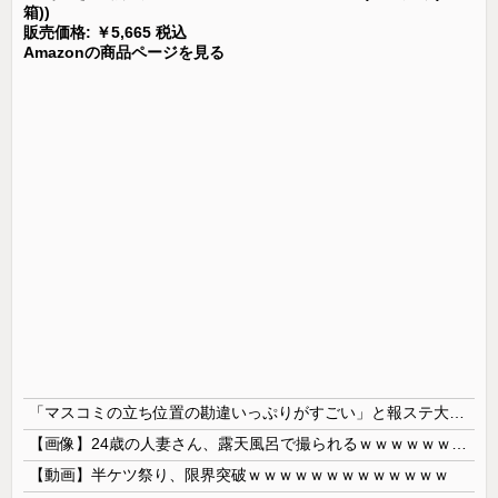
箱))
販売価格: ￥5,665 税込
Amazonの商品ページを見る
「マスコミの立ち位置の勘違いっぷりがすごい」と報ステ大越キャスターの台詞に視聴者絶句、高市とトランプを同列視させようという思惑がひしひしと
【画像】24歳の人妻さん、露天風呂で撮られるｗｗｗｗｗｗｗｗｗｗｗｗｗｗｗｗｗ
【動画】半ケツ祭り、限界突破ｗｗｗｗｗｗｗｗｗｗｗｗｗ