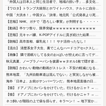
「外国人は日本人と同じ生活者で、地域の担い手」…多文化共生実現への提言、全国知事会が政府に提出
【ワロタ】トランプ大統領とホワイトハウス、ナルトに自分の顔を合成して投稿 日本政府が苦言「公的機関であっても許諾が必要」
中国「大洪水！」中国ダム「決壊」地元民「公式発表より死者多い！」中国政府「住民拘束！（安否不明」中国当局「救助隊動画も削除」台風13号「三峡ﾀﾞ...
【悲報】NHK、ガチで『恐ろしい事実』が判明する・・・・・
【動画】半ケツ祭り、限界突破ｗｗｗｗｗｗｗｗｗｗｗｗｗ
【悲報】元キャバ嬢、K-POPアイドルに貢ぎ続けた結果……
【朗報】高市首相、爆乳化！！！ サナ活待ったなし！
【流出】 清楚系女子大生、裏でこんなハードコアセ○クスしてたとか嘘だろ…（動画あり）
【画像】 隣で居眠りしてる女のお○ぱいが控えめに言ってデカいｗｗｗ
秋元真夏、ノーブラノーパンを披露ｗｗタオル1枚で隠す姿がほぼA●女優・・
【朗報】かわいい動物の動画がストレス・不安の軽減になる可能性。英大学の研究で実証
熊本地震、「九州自動車道は混んでない」と実況しながら被災地へ向かう有名アナなどに批判殺到 全国紙記者「最新の状況をいち早く伝えることは報道機関としての責務」「情報を取り上げることには大きな意義がある」
海外「日本よ、お前がナンバーワンだ」 熊本地震直後の日本の対応のスピードに世界が衝撃
【猫】 ドアノブにカバンをかけていた。行けるかニャ？ → 猫はこうなります…
【猫】 ドアノブにカバンをかけていた。行けるかニャ？ → 猫はこうなります…
ネコ飼いが階段の上で袋を揺らす。キラ〜ン！ → 地下室からヤツが現れる…