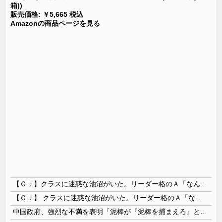
箱))
販売価格: ￥5,665 税込
Amazonの商品ページを見る
【ＧＪ】クラスに迷惑な池沼がいた。リーダー格のＡ「なんで支援学級に入れないんですか？」先生「背の高い低いと同じで、これも個性なの！差別は許されません！」→ここでＡがｗ
【ＧＪ】 クラスに迷惑な池沼がいた。リーダー格のＡ「なんで支援学級に入れないんですか？」先生「背の高い低いと同じで、これも個性なの！差別は...
中国政府、強烈な不満を表明「泥棒が『泥棒を捕まえろ』と叫ぶようなやり口で中国を貶めている」と強く非難！