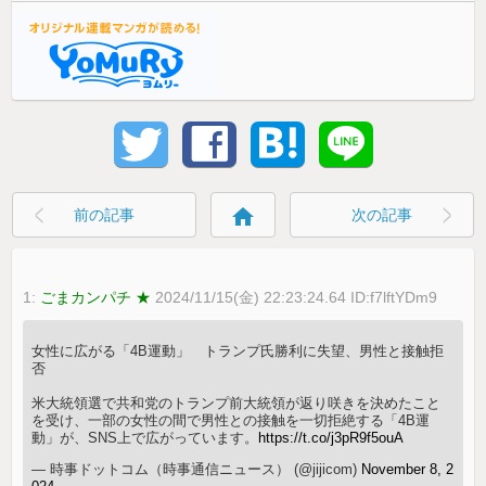
home
前の記事
次の記事
1:
ごまカンパチ ★
2024/11/15(金) 22:23:24.64 ID:f7lftYDm9
女性に広がる「4B運動」 トランプ氏勝利に失望、男性と接触拒
否
米大統領選で共和党のトランプ前大統領が返り咲きを決めたこと
を受け、一部の女性の間で男性との接触を一切拒絶する「4B運
動」が、SNS上で広がっています。
https://t.co/j3pR9f5ouA
— 時事ドットコム（時事通信ニュース） (@jijicom)
November 8, 2