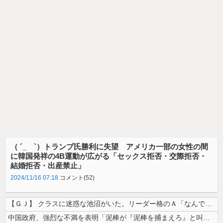
（ ´_ゝ`）トランプ氏勝利に失望 アメリカ一部の女性の間
に韓国発祥の4B運動が広がる「セックス拒否・交際拒否・
結婚拒否・出産禁止」
2024/11/16 07:18
コメント(52)
【ＧＪ】 クラスに迷惑な池沼がいた。リーダー格のＡ「なんで支援学級に入...
中国政府、強烈な不満を表明「泥棒が『泥棒を捕まえろ』と叫ぶようなやり口...