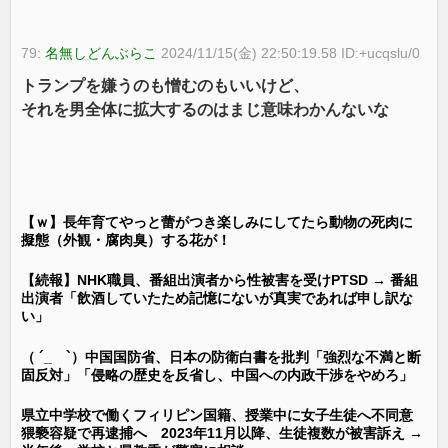
79:
名無しどんぶらこ
2024/11/15(金) 22:50:19.58 ID:+ucqslu/0
トランプを嫌うのも憎むのもいいけど、
それを男全体に拡大するのはまじ意味わかんないな
【ｗ】長年育てやっと蕾がつき楽しみにしてたら動物の死肉に
擬態（外観・腐肉臭）する花が！
【続報】NHK職員、番組出演者から性被害を受けPTSD → 番組
出演者「飲酒していたため記憶にないが真実であれば申し訳な
い」
（ ´_ゝ`）中国国防省、日本の防衛白書を批判「強烈な不満と断
固反対」「侵略の歴史を反省し、中国への内政干渉をやめろ」
県立中学校で働くフィリピン国籍、授業中に女子生徒へ不同意
猥褻容疑で再逮捕へ 2023年11月以降、生徒複数が被害訴え →