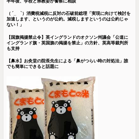
半年後、学校と県教委が警察に相談
（ ´_ゝ`）消費税減税に反対の石破前総理「実現に向けて検討を
加速します、というのが公約。減税しますというのは公約じゃ
ない！」
【国旗掲揚禁止令】英イングランドのオクソン州議会「公道に
イングランド旗・英国旗の掲揚を禁止」の方針、英高等裁判所
も支持
【鼻水】お灸堂の院長先生による「鼻がつらい時の対処法」誰
でも簡単にできると話題に