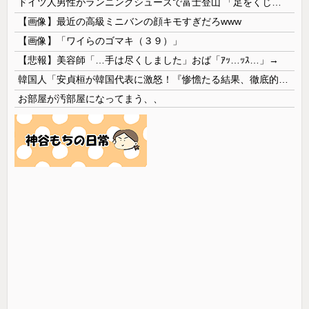
ドイツ人男性がランニングシューズで富士登山 「足をくじいて動けない」
【画像】最近の高級ミニバンの顔キモすぎだろwww
【画像】「ワイらのゴマキ（３９）」
【悲報】美容師「…手は尽くしました」おば「ｱｯ…ｯｽ…」→
韓国人「安貞桓が韓国代表に激怒！『惨憺たる結果、徹底的な刷新が必要だ』と監督や協会を痛烈批判」
お部屋が汚部屋になってまう、、