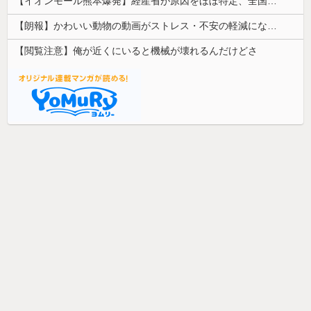
【イオンモール熊本爆発】経産省が原因をほぼ特定、全国の大規模施設でガス供給設備の点検要請にまで発展する事態に・・・
【朗報】かわいい動物の動画がストレス・不安の軽減になる可能性。英大学の研究で実証
【閲覧注意】俺が近くにいると機械が壊れるんだけどさ