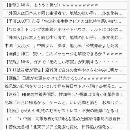
【衝撃】NHK、ようやく気づくｗｗｗｗｗｗｗｗｗ
「外国人は日本人と同じ生活者で、地域の担い手」…多文化共生実現への提言...
【予算100万】市長「特定外来生物クビアカは気持ち悪い虫だしそんな需要...
【ワロタ】トランプ大統領とホワイトハウス、ナルトに自分の顔を合成して投...
「外国人は日本人と同じ生活者で、地域の担い手」…多文化共生実現への提言...
中国「大洪水！」中国ダム「決壊」地元民「公式発表より死者多い！」中国政...
【画像】神主、賢い。このメッセージを解読できるか？ｗｗｗｗ
【悲報】NHK、ガチで『恐ろしい事実』が判明する・・・・・
【3.11被災者が警告】避難所で自分の食料や水をむやみに明かしてはいけ...
【画像】 日産が社運をかけて発売するSUVｗｗｗｗｗｗｗ
義兄嫁が自宅をサロンにして姪を毎日ウトメへ預ける生活に。数年後、そのツ...
【速報】 NHKの性被害問題、性加害した番組出演者が衝撃告白！
兄嫁「正月に帰るから、ゲームと、いいお肉と酒と、お風呂グッズの準備しと...
【朗報】かわいい動物の動画がストレス・不安の軽減になる可能性。英大学の...
（ ´_ゝ`）中国「高市政権が法制化を進めた国家情報局の設置日が7月3...
中曽根元首相「北東アジアで急激な変化 日韓協力強化を」