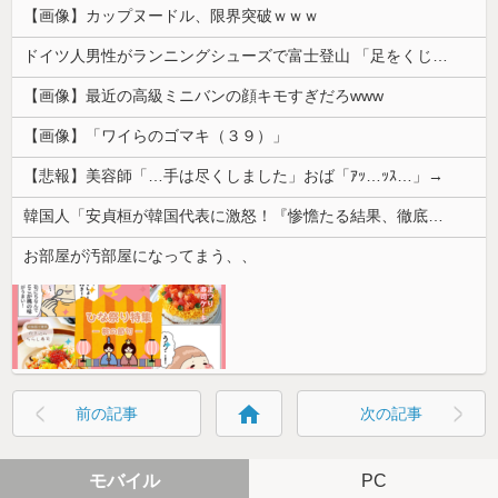
【画像】カップヌードル、限界突破ｗｗｗ
ドイツ人男性がランニングシューズで富士登山 「足をくじいて動けない」
【画像】最近の高級ミニバンの顔キモすぎだろwww
【画像】「ワイらのゴマキ（３９）」
【悲報】美容師「…手は尽くしました」おば「ｱｯ…ｯｽ…」→
韓国人「安貞桓が韓国代表に激怒！『惨憺たる結果、徹底的な刷新が必要だ』と監督や協会を痛烈批判」
お部屋が汚部屋になってまう、、
home
前の記事
次の記事
モバイル
PC