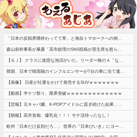
「日本の反戦界隈終わってて草」と海自トマホークへの例の界隈の反応が話題に、今になって存在に気付いてしまった結果……
森山前幹事長が暴露「高市総理のSNS投稿が習主席を怒らせた」 「その投稿が中国側（習近平主席）を怒らせ、日中関係をこじらせる大きなきっかけになった」
【ＧＪ】 クラスに迷惑な池沼がいた。リーダー格のＡ「なんで支援学級に入れないんですか？」先生「背の高い低いと同じで、これも個性なの！差別は...
韓国、日本で韓国籍のインフルエンサーが7台の車に当て逃げして逮捕されたのに「また日本は嫌韓しようとしている」と決めつけて責任転嫁
【画像】 日産が社運をかけて発売するSUVｗｗｗｗｗｗｗ
【動画】半ケツ祭り、限界突破ｗｗｗｗｗｗｗｗｗｗｗｗｗ
【悲報】元キャバ嬢、K-POPアイドルに貢ぎ続けた結果……
【朗報】高市首相、爆乳化！！！ サナ活待ったなし！
欧州「日本だけ反則だろ…」 世界の『日本びいき』にヨーロッパ全土から不満の声