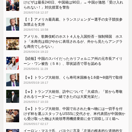
けビザは最長240日、中国籍は90日」→ 中国が激怒「受け​入れ
られない！」対抗措置を警告
2026/07/18 12:37
【！】アメリカ最高裁、トランスジェンダー選手の女子競技参
加禁止を支持
2026/07/01 10:58
アメリカ、歌舞伎町のホスト４人を入国拒否・強制帰国 ホス
ト「水商売は煌びやかに表現されるが、外から見たらアングラ
な商売でしかない」
2026/06/24 19:22
【続報】中国のスパイだったカリフォルニア州の元市長アイリ
ーン・ワン被告（５８）、罪状認否で罪を認める
2026/06/01 11:29
【ｗ】トランプ大統領、くら寿司米国株を1.6億〜8億円で取得
2026/05/19 18:17
【ｗ】トランプ大統領、訪中について「大成功」「皆から尊敬
されるリーダーとご一緒できたのは大変光栄だ」
2026/05/17 10:33
【ｗ】トランプ大統領、中国で出された食べ物には一切手を付
けず杯を運ぶスタッフもUSSSに交代させ、米代表団が中国側か
ら受け取った物は大統領専用機搭乗前に全て回収しゴミ箱へ
2026/05/17 02:17
イーロン・マスク氏、パヨクに言及「左派の根本的な道徳的欠