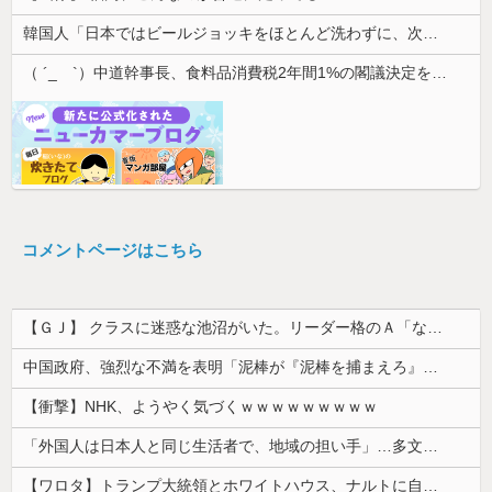
韓国人「日本ではビールジョッキをほとんど洗わずに、次の客に出すんだ！ これが証拠の映像だ!!」……あー、なるほどですねー。韓国には「アレ」がな...
（ ´_ゝ`）中道幹事長、食料品消費税2年間1%の閣議決定を批判 → 記者「中道改革連合は食料品消費税ゼロを公約に掲げていたが？」→ 階猛氏「
コメントページはこちら
【ＧＪ】 クラスに迷惑な池沼がいた。リーダー格のＡ「なんで支援学級に入れないんですか？」先生「背の高い低いと同じで、これも個性なの！差別は...
中国政府、強烈な不満を表明「泥棒が『泥棒を捕まえろ』と叫ぶようなやり口で中国を貶めている」と強く非難！
【衝撃】NHK、ようやく気づくｗｗｗｗｗｗｗｗｗ
「外国人は日本人と同じ生活者で、地域の担い手」…多文化共生実現への提言、全国知事会が政府に提出
【ワロタ】トランプ大統領とホワイトハウス、ナルトに自分の顔を合成して投稿 日本政府が苦言「公的機関であっても許諾が必要」