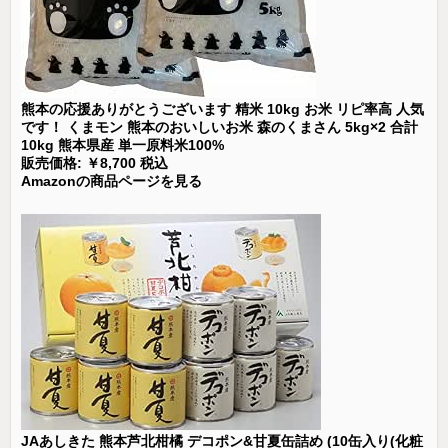
熊本の応援ありがとうございます 精米 10kg お米 リピ率高 人気
です！ くまモン 熊本のおいしいお米 森のくまさん 5kg×2 合計
10kg 熊本県産 単一原料米100%
販売価格: ￥8,700 税込
Amazonの商品ページを見る
JAあしきた 熊本芦北柑橘 デコポン&甘夏缶詰め (10缶入り(化粧