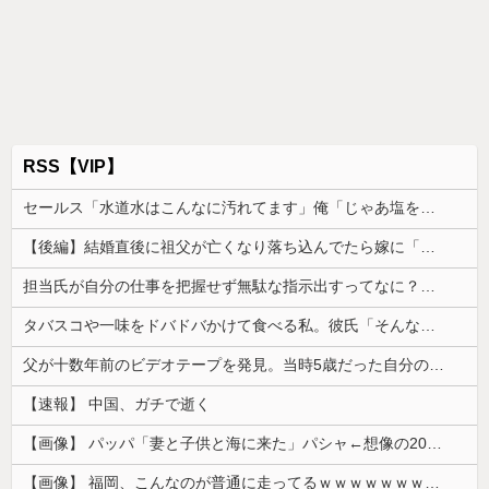
RSS【VIP】
セールス「水道水はこんなに汚れてます」俺「じゃあ塩を入れてみてもいい？」→実験の結末に営業マンが固まり…
【後編】結婚直後に祖父が亡くなり落ち込んでたら嫁に「いつまでくよくよしてるの？」と言われた。お義父さんやお義母さんの負担もなくなったし良かったと...
担当氏が自分の仕事を把握せず無駄な指示出すってなに？非常識
タバスコや一味をドバドバかけて食べる私。彼氏「そんな辛いのよく食えるなｗ」私「そんな言い方しないで」→何気ない一言がきっかけで、まさかの展開に…
父が十数年前のビデオテープを発見。当時5歳だった自分の映像を見返してみると、思わぬ事実に気づいて…
【速報】 中国、ガチで逝く
【画像】 パッパ「妻と子供と海に来た」パシャ←想像の200倍は神々しくて草
【画像】 福岡、こんなのが普通に走ってるｗｗｗｗｗｗｗｗｗｗｗｗｗｗｗｗｗｗｗｗｗｗｗｗｗｗｗｗｗｗｗｗｗｗｗｗｗｗｗｗ