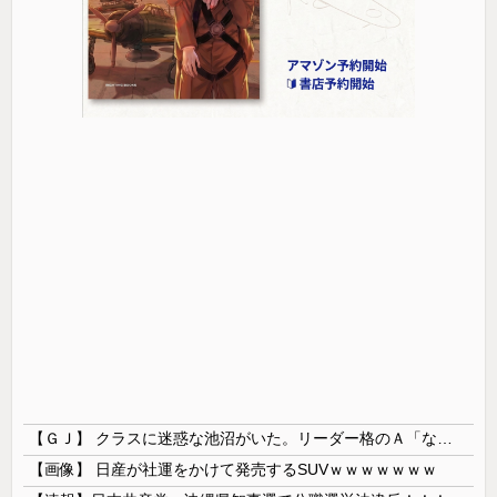
【ＧＪ】 クラスに迷惑な池沼がいた。リーダー格のＡ「なんで支援学級に入れないんですか？」先生「背の高い低いと同じで、これも個性なの！差別は...
【画像】 日産が社運をかけて発売するSUVｗｗｗｗｗｗｗ