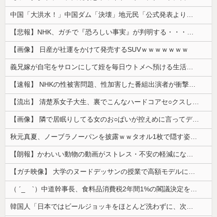
中国「大洪水！」中国ダム「決壊」地元民「公式発表より死者多い！」中国政府「住民拘束！（安否不明」中国当局「救助隊動画も削除」台風13号「三峡ﾀﾞ...
【悲報】NHK、ガチで『恐ろしい事実』が判明する・・・・・
【画像】 日産が社運をかけて発売するSUVｗｗｗｗｗｗｗ
義兄嫁が自宅をサロンにして姪を毎日ウトメへ預ける生活に。数年後、そのツケが一気に回ってきて…
【速報】 NHKの性被害問題、性加害した番組出演者が衝撃告白！
【流出】 清楚系女子大生、裏でこんなハードコアセ○クスしてたとか嘘だろ…（動画あり）
【画像】 隣で居眠りしてる女のお○ぱいが控えめに言ってデカいｗｗｗ
秋元真夏、ノーブラノーパンを披露ｗｗタオル1枚で隠す姿がほぼA●女優・・
【朗報】かわいい動物の動画がストレス・不安の軽減になる可能性。英大学の研究で実証
【ガチ映像】 大学のヌードデッサンの授業で高額モデルに依頼したら○○○が凄すぎた動画、お前らの想像の20倍は凄い
（ ´_ゝ`）中道幹事長、食料品消費税2年間1%の閣議決定を批判 → 記者「中道改革連合は食料品消費税ゼロを公約に掲げていたが？」→ 階猛氏「
韓国人「日本ではビールジョッキをほとんど洗わずに、次の客に出すんだ！ これが証拠の映像だ!!」……あー、なるほどですねー。韓国には「アレ」がないんだ？