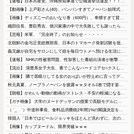
【速報】日本共産党、沖縄県知事選で公職選挙法違反！！！ 110番通報されても辞全くめない件
【動画像】上戸彩さん(40)、パンパンすぎてノーバン始球式ならず
【画像】ディズニーのおいなり巻（600円）、卑猥すぎて賛否両論ｗｗｗｗｗｗｗｗｗ
織田信長、豊臣秀吉、徳川家康の中で大失敗しても謝ったら許してくれそうなのって徳川家康だよな
【悲報】米軍、『完全終了』のお知らせ・・・・・
北朝鮮の金与正党総務部長、日本のトマホーク発射試験を批判…「軍事的選択肢」警告！
義兄嫁が自宅をサロンにして姪を毎日ウトメへ預ける生活に。数年後、そのツケが一気に回ってきて…
【速報】 NHKの性被害問題、性加害した番組出演者が衝撃告白！
【流出】 清楚系女子大生、裏でこんなハードコアセ○クスしてたとか嘘だろ…（動画あり）
【画像】 隣で居眠りしてる女のお○ぱいが控えめに言ってデカいｗｗｗ
秋元真夏、ノーブラノーパンを披露ｗｗタオル1枚で隠す姿がほぼA●女優・・
【朗報】かわいい動物の動画がストレス・不安の軽減になる可能性。英大学の研究で実証
【ガチ映像】 大学のヌードデッサンの授業で高額モデルに依頼したら○○○が凄すぎた動画、お前らの想像の20倍は凄い
（ ´_ゝ`）中道幹事長、食料品消費税2年間1%の閣議決定を批判 → 記者「中道改革連合は食料品消費税ゼロを公約に掲げていたが？」→ 階猛氏「
韓国人「日本ではビールジョッキをほとんど洗わずに、次の客に出すんだ！ これが証拠の映像だ!!」……あー、なるほどですねー。韓国には「アレ」がないんだ？
【画像】カップヌードル、限界突破ｗｗｗ