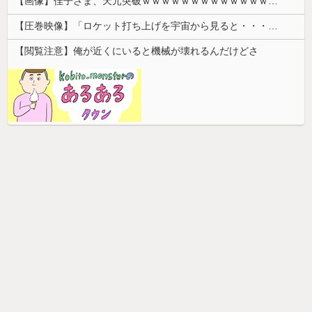
【画像】佳子さま、天元突破ｗｗｗｗｗｗｗｗｗｗｗｗｗｗｗｗｗｗｗｗｗｗｗｗｗｗｗｗｗ 【Pickup08082912】
【圧巻映像】「ロケット打ち上げを宇宙から見ると・・・」の動画が衝撃的
【閲覧注意】俺が近くにいると機械が壊れるんだけどさ