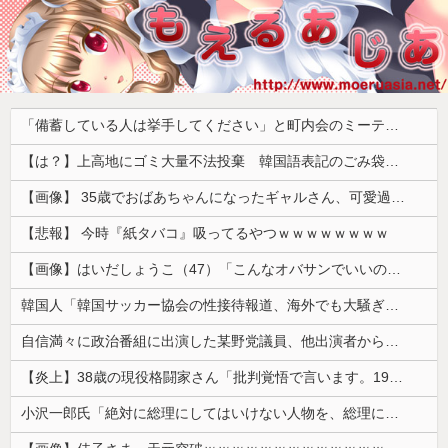
「備蓄している人は挙手してください」と町内会のミーティング、何の気なしに手を挙げてしまった結果……
【は？】上高地にゴミ大量不法投棄 韓国語表記のごみ袋に紙やプラスチック、缶、瓶などが混在 生肉やキムチ、ラーメンなどさまざまな生ごみ
【画像】 35歳でおばあちゃんになったギャルさん、可愛過ぎて嫉妬不可避w w w w w w w w w w w
【悲報】 今時『紙タバコ』吸ってるやつｗｗｗｗｗｗｗｗ
【画像】はいだしょうこ（47）「こんなオバサンでいいの…？」
韓国人「韓国サッカー協会の性接待報道、海外でも大騒ぎに・・・2002年W杯4強の記録取り消しの声も」→「マジで国の恥だ」「2002年まで疑う価値...
自信満々に政治番組に出演した某野党議員、他出演者からガバっぷりを指摘されて袋叩きにされるも……
【炎上】38歳の現役格闘家さん「批判覚悟で言います。19歳の彼女と結婚しました」→案の定オバサン達に見つかり炎上
小沢一郎氏「絶対に総理にしてはいけない人物を、総理にしてしまった。もはや取り返しがつかない」