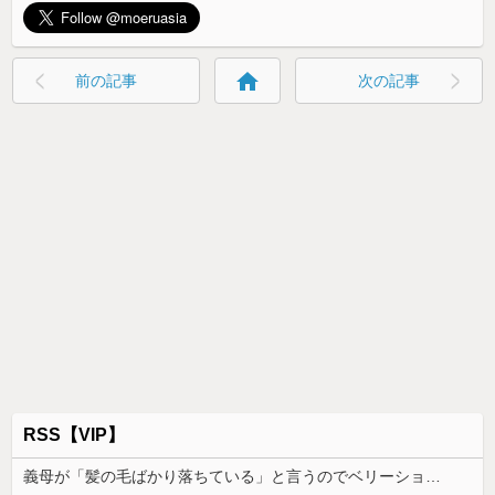
home
前の記事
次の記事
RSS【VIP】
義母が「髪の毛ばかり落ちている」と言うのでベリーショートにした。その後の掃除で出た長い毛を見て「あら、私の毛より長いみたい」と言ったら…