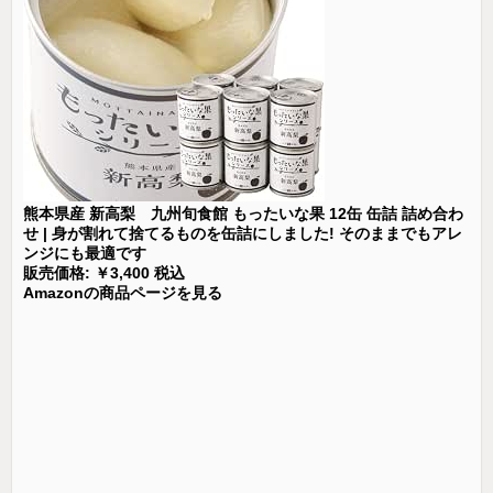
熊本県産 新高梨 九州旬食館 もったいな果 12缶 缶詰 詰め合わ
せ | 身が割れて捨てるものを缶詰にしました! そのままでもアレ
ンジにも最適です
販売価格: ￥3,400 税込
Amazonの商品ページを見る