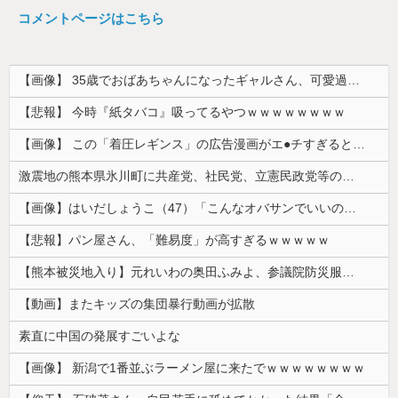
コメントページはこちら
【画像】 35歳でおばあちゃんになったギャルさん、可愛過ぎて嫉妬不可避w w w w w w w w w w w
【悲報】 今時『紙タバコ』吸ってるやつｗｗｗｗｗｗｗｗ
【画像】 この「着圧レギンス」の広告漫画がエ●チすぎると話題に
激震地の熊本県氷川町に共産党、社民党、立憲民政党等の左派の救援は影すら見えず。住民苦言
【画像】はいだしょうこ（47）「こんなオバサンでいいの…？」
【悲報】パン屋さん、「難易度」が高すぎるｗｗｗｗｗ
【熊本被災地入り】元れいわの奥田ふみよ、参議院防災服でお食事楽しむ写真投稿「同席者は笑顔にサムズアップ」
【動画】またキッズの集団暴行動画が拡散
素直に中国の発展すごいよな
【画像】 新潟で1番並ぶラーメン屋に来たでｗｗｗｗｗｗｗｗ