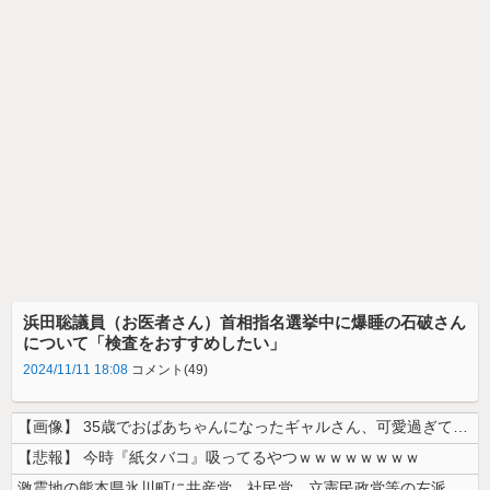
浜田聡議員（お医者さん）首相指名選挙中に爆睡の石破さん
について「検査をおすすめしたい」
2024/11/11 18:08
コメント(49)
【画像】 35歳でおばあちゃんになったギャルさん、可愛過ぎて嫉妬不可避...
【悲報】 今時『紙タバコ』吸ってるやつｗｗｗｗｗｗｗｗ
激震地の熊本県氷川町に共産党、社民党、立憲民政党等の左派の救援は影すら...