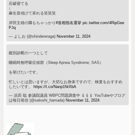
石破寝てる
↓
麻生首傾げて呆れる笑笑笑
岸田文雄の隣もちゃっかり
#首相指名選挙
pic.twitter.com/4RipGee
PJq
— よしお (@shindereraga)
November 11, 2024
鑑別診断の一つとして
睡眠時無呼吸症候群（Sleep Apnea Syndrome; SAS）
を挙げたいです。
忙しいとは思いますが、大切なお身体ですので、検査をおすすめ
したいです。
https://t.co/Nanp1NrXbA
— 浜田 聡 参議院議員 WBPC問題調査中 💉💉💉 YouTubeやブログ
は毎日発信 (@satoshi_hamada)
November 11, 2024