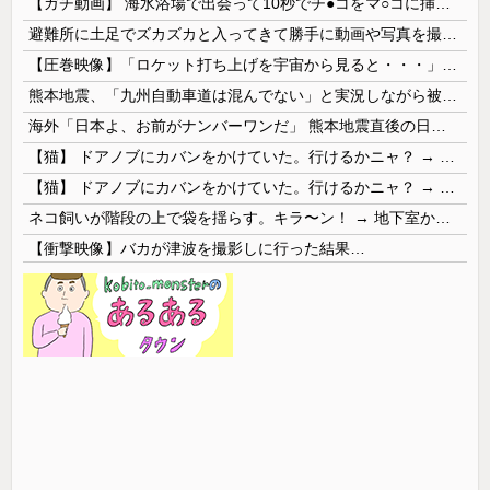
【ガチ動画】 海水浴場で出会って10秒でチ●コをマ○コに挿入させてくれるギャル、いたｗｗｗ
避難所に土足でズカズカと入ってきて勝手に動画や写真を撮影したメディア取材陣、挙句の果てに要求してきたのは……
【圧巻映像】「ロケット打ち上げを宇宙から見ると・・・」の動画が衝撃的
熊本地震、「九州自動車道は混んでない」と実況しながら被災地へ向かう有名アナなどに批判殺到 全国紙記者「最新の状況をいち早く伝えることは報道機関としての責務」「情報を取り上げることには大きな意義がある」
海外「日本よ、お前がナンバーワンだ」 熊本地震直後の日本の対応のスピードに世界が衝撃
【猫】 ドアノブにカバンをかけていた。行けるかニャ？ → 猫はこうなります…
【猫】 ドアノブにカバンをかけていた。行けるかニャ？ → 猫はこうなります…
ネコ飼いが階段の上で袋を揺らす。キラ〜ン！ → 地下室からヤツが現れる…
【衝撃映像】バカが津波を撮影しに行った結果…