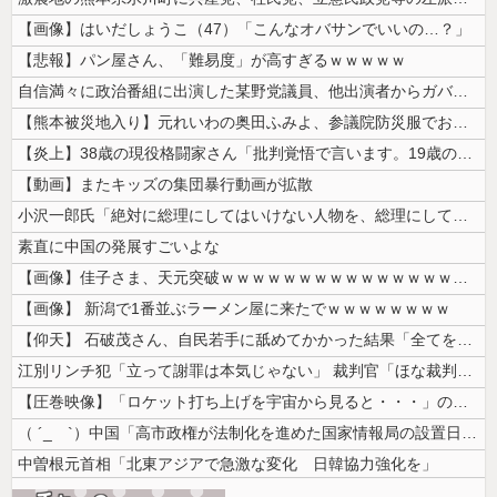
【画像】はいだしょうこ（47）「こんなオバサンでいいの…？」
【悲報】パン屋さん、「難易度」が高すぎるｗｗｗｗｗ
自信満々に政治番組に出演した某野党議員、他出演者からガバっぷりを指摘さ...
【熊本被災地入り】元れいわの奥田ふみよ、参議院防災服でお食事楽しむ写真...
【炎上】38歳の現役格闘家さん「批判覚悟で言います。19歳の彼女と結婚...
【動画】またキッズの集団暴行動画が拡散
小沢一郎氏「絶対に総理にしてはいけない人物を、総理にしてしまった。もは...
素直に中国の発展すごいよな
【画像】佳子さま、天元突破ｗｗｗｗｗｗｗｗｗｗｗｗｗｗｗｗｗｗｗｗｗｗ...
【画像】 新潟で1番並ぶラーメン屋に来たでｗｗｗｗｗｗｗｗ
【仰天】 石破茂さん、自民若手に舐めてかかった結果「全てを失うｗｗｗｗ...
江別リンチ犯「立って謝罪は本気じゃない」 裁判官「ほな裁判で土下座して...
【圧巻映像】「ロケット打ち上げを宇宙から見ると・・・」の動画が衝撃的
（ ´_ゝ`）中国「高市政権が法制化を進めた国家情報局の設置日が7月3...
中曽根元首相「北東アジアで急激な変化 日韓協力強化を」