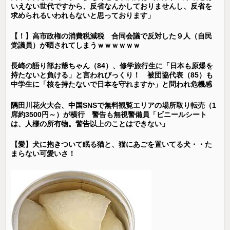
いえない世代ですから、反省なんかしておりませんし、反省を
求められるいわれもないと思っております」
【！】高市政権の消費税減税 合同会議で反対した９人（自民
党議員）が晒されてしまうｗｗｗｗｗｗ
長崎の語り部お爺ちゃん（84）、修学旅行生に「日本も原爆を
持たないと負ける」と言われびっくり！ 被団協代表（85）も
中学生に「核を持たないで日本を守れますか」と問われ危機感
隅田川花火大会、中国SNSで無料観覧エリアの場所取り転売（1
席約3500円～）が横行 警告も無視警備員「ビニールシート
は、人様の所有物。警告以上のことはできない」
【愛】犬に抱きついて眠る猫と、猫にあごを置いてる犬・・た
まらない可愛いさ！