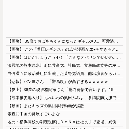
【画像】 35歳でおばあちゃんになったギャルさん、可愛過ぎて嫉妬不可避w w w w w w w w w w w
【画像】 この「着圧レギンス」の広告漫画がエ●チすぎると話題に
【画像】はいだしょうこ（47）「こんなオバサンでいいの…？」
激震地の熊本県氷川町に共産党、社民党、立憲民政党等の左派の救援は影すら見えず。住民苦言
自信満々に政治番組に出演した某野党議員、他出演者からガバっぷりを指摘されて袋叩きにされるも……
【悲報】パン屋さん、「難易度」が高すぎるｗｗｗｗｗ
【炎上】38歳の現役格闘家さん「批判覚悟で言います。19歳の彼女と結婚しました」→案の定オバサン達に見つかり炎上
【熊本被災地入り】元れいわの奥田ふみよ、参議院防災服でお食事楽しむ写真投稿「同席者は笑顔にサムズアップ」
【動画】またキッズの集団暴行動画が拡散
素直に中国の発展すごいよな
地元・横浜高校の剛腕視察にＤｅＮＡは社長まで登場、異例の幹部直接チェック 最速１５７キロ右腕・織田翔希に熱視線「魅力的ですね」