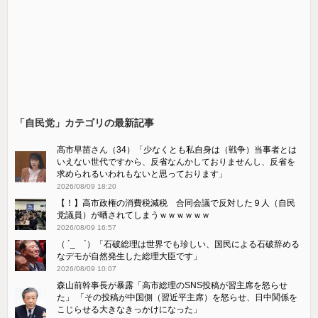
「自民党」カテゴリの最新記事
高市早苗さん（34）「少なくとも私自身は（戦争）当事者とは
いえない世代ですから、反省なんかしておりませんし、反省を
求められるいわれもないと思っております」
2026/08/09 18:20
【！】高市政権の消費税減税 合同会議で反対した９人（自民
党議員）が晒されてしまうｗｗｗｗｗｗ
2026/08/09 16:57
（ ´_ゝ`）「石破総理は世界でも珍しい、国民による石破辞める
なデモが自然発生した総理大臣です」
2026/08/09 10:07
森山前幹事長が暴露「高市総理のSNS投稿が習主席を怒らせ
た」 「その投稿が中国側（習近平主席）を怒らせ、日中関係を
こじらせる大きなきっかけになった」