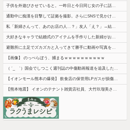
子供を外遊びさせていると。一昨日と今日同じ女の子に話しかけられ...
通勤中に痴漢を目撃して証拠を撮影。さらにSNSで見かけたある方法を実践すると、思わぬ展開になって…
私「新婦さんって、あのお店の人…？」友人「え？」→結婚式の会場でまさかの人物に気づいてしまい…
大好きなキャラで結婚式のアイテムを手作りした新婦がお色直しでロビーに出た。そこで新郎友人が「手作りとかさあ、チープすぎね？」と嘲笑しているのを聞...
避難所に土足でズカズカと入ってきて勝手に動画や写真を撮影したメディア取材陣、挙句の果てに要求してきたのは……
【画像】 のっぺらぼう、捕まるｗｗｗｗｗｗｗｗｗｗ
（ ´_ゝ`）国会でしつこく週刊誌の中傷動画報道を追及した立憲議員、自身への誹謗中傷・苦情電話被害を訴え「総理に疑問を質す、当然のことをした...
【イオンモール熊本の爆発】 飲食店の保管用LPガスが損傷「救出時も室内にガス充満」2人死亡、1人心肺停止
【熊本地震】 イオンのテナント雑貨店社員、大竹玖瑠美さん(22)がカワイイ・・・