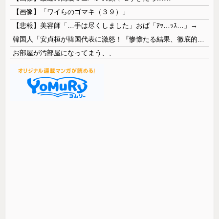
【画像】「ワイらのゴマキ（３９）」
【悲報】美容師「…手は尽くしました」おば「ｱｯ…ｯｽ…」→
韓国人「安貞桓が韓国代表に激怒！『惨憺たる結果、徹底的な刷新が必要だ』と監督や協会を痛烈批判」
お部屋が汚部屋になってまう、、