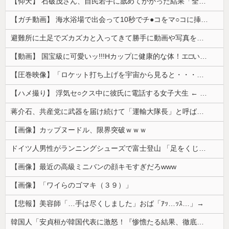
【仰天】 石破茂さん、自民若手に舐めてかかった結果「全てを失うｗｗｗｗｗ」
【ガチ動画】 海水浴場で出会って10秒でチ●コをマ○コに挿入させてくれるギャル、いたｗｗｗ
避難所に土足でズカズカと入ってきて勝手に動画や写真を撮影したメディア取材陣、挙句の果てに要求してきたのは……
【動画】 国宝級に可愛いッ!!!Hカップに健康的な体！エ□い！乳首からマ●コまで見えているよ 笑
【圧巻映像】「ロケット打ち上げを宇宙から見ると・・・」の動画が衝撃的
【ハメ撮り】 浮気セ○クス中に彼氏に電話する女子大生 ← これを現実にやる子が現れる…
蒋介石、共産党に武器を届け続けて「運輸大隊長」と呼ばれる
【画像】カップヌードル、限界突破ｗｗｗ
ドイツ人男性がランニングシューズで富士登山 「足をくじいて動けない」
【画像】最近の高級ミニバンの顔キモすぎだろwww
【画像】「ワイらのゴマキ（３９）」
【悲報】美容師「…手は尽くしました」おば「ｱｯ…ｯｽ…」→
韓国人「安貞桓が韓国代表に激怒！『惨憺たる結果、徹底的な刷新が必要だ』と監督や協会を痛烈批判」