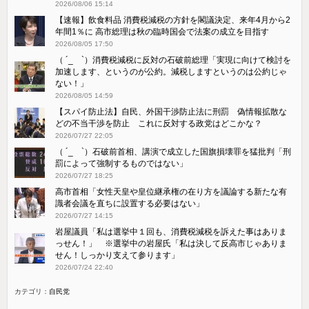
2026/08/06 15:14
【速報】飲食料品 消費税減税の方針を閣議決定、来年4月から2
年間1％に 高市総理は秋の臨時国会で法案の成立を目指す
2026/08/05 17:50
（ ´_ゝ`）消費税減税に反対の石破前総理「実現に向けて検討を
加速します、というのが公約。減税しますというのは公約じゃ
ない！」
2026/08/05 14:59
【スパイ防止法】自民、外国干渉防止法に刑罰 偽情報拡散な
どの不当干渉を防止 これに反対する政党はどこかな？
2026/07/27 22:05
（ ´_ゝ`）石破前首相、講演で成立した国旗損壊罪を猛批判「刑
罰によって強制するものではない」
2026/07/27 18:25
高市首相「女性天皇や皇位継承権の在り方を議論する新たな有
識者会議を直ちに設置する必要はない」
2026/07/27 14:15
岩屋議員「私は選挙中１回も、消費税減税を訴えた事はありま
っせん！」 ※選挙中の岩屋氏「私は決して反高市じゃありま
せん！しっかり支えて参ります」
2026/07/24 22:40
カテゴリ：
自民党