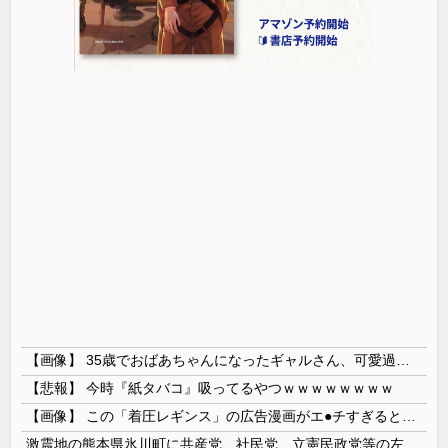
【画像】 35歳でおばあちゃんになったギャルさん、可愛過ぎて嫉妬不可避w w w w w w w w w w w
【悲報】 今時『紙タバコ』吸ってるやつｗｗｗｗｗｗｗｗ
【画像】 この「着圧レギンス」の広告漫画がエ●チすぎると話題に
激震地の熊本県氷川町に共産党、社民党、立憲民政党等の左派の救援は影すら見えず。住民苦言