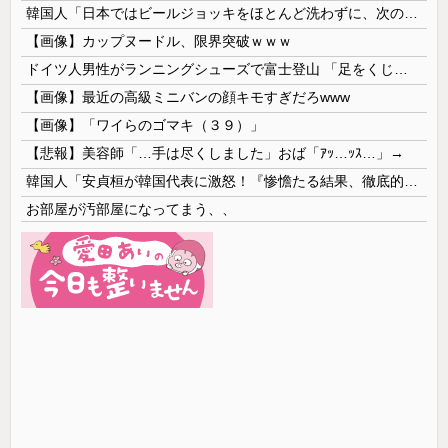
韓国人「日本ではビールジョッキをほとんど洗わずに、次の客に出すんだ！ これが証拠の映像だ!!」……あー、なるほどですねー。韓国には「アレ」がないんだ？
【画像】カップヌードル、限界突破ｗｗｗ
ドイツ人男性がランニングシューズで富士登山 「足をくじいて動けない」
【画像】最近の高級ミニバンの顔キモすぎだろwww
【画像】「ワイらのゴマキ（３９）」
【悲報】美容師「…手は尽くしました」おば「ｱｯ…ｯｽ…」→
韓国人「安貞桓が韓国代表に激怒！『惨憺たる結果、徹底的な刷新が必要だ』と監督や協会を痛烈批判」
お部屋が汚部屋になってまう、、