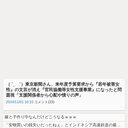
（ ´_ゝ`）東京新聞さん、来年度予算要求から『若年被害女
性』の文言が消え『官民協働等女性支援事業』になったと問
題視「支援関係者から心配や憤りの声」
2024/11/01 10:10
コメント(23)
嫁と子作り中なんだけどこうなるｗｗｗ
「安物買いの銭失いだったねぇ」とインドネシア高速鉄道の最終処分に日本側...