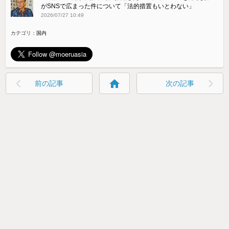
がSNSで広まった件について「法的措置もいとわない」
2026/07/27 10:49
カテゴリ：
国内
home
前の記事
次の記事