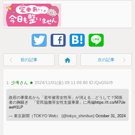
home
前の記事
次の記事
1:
少考さん ★
2024/11/01(金) 09:11:09.80 ID:/QsG5I//9
政府の事業名から「若年被害女性等」が消える…どうして？関係
者の胸騒ぎ 「官民協働等女性支援事業」に再編
https://t.co/M7Ue
awH1LP
— 東京新聞（TOKYO Web） (@tokyo_shimbun)
October 31, 2024