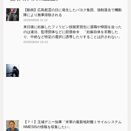
【動画】広島慰霊の日に発生したパヨク集団、強制退去で機動
隊により無事排除される
2026/08/06 11:12
来日後に妊娠したフィリピン技能実習生に退職や帰国を迫った
のは違法、監理団体などに賠償命令 「妊娠自体を非難した
り、中絶など特定の選択に誘導したりすることは許されない」
2026/08/04 19:15
【？！】玉城デニー知事「米軍の最新地対艦ミサイルシステム
NMESISの情報を収集したい」