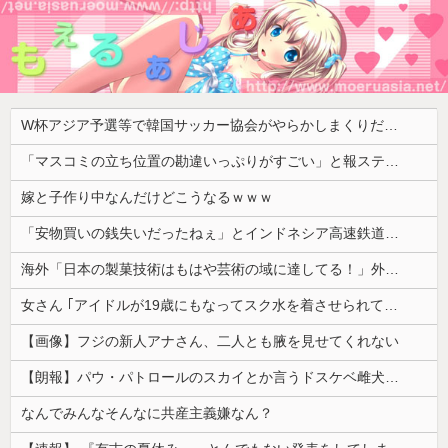
W杯アジア予選等で韓国サッカー協会がやらかしまくりだと発覚、「いきなり共同開催になったしな」と日韓共催の件に言及する声も……
「マスコミの立ち位置の勘違いっぷりがすごい」と報ステ大越キャスターの台詞に視聴者絶句、高市とトランプを同列視させようという思惑がひしひしと
嫁と子作り中なんだけどこうなるｗｗｗ
「安物買いの銭失いだったねぇ」とインドネシア高速鉄道の最終処分に日本側騒然、国家予算は使わないというと何が財源なんだ？
海外「日本の製菓技術はもはや芸術の域に達してる！」外国人が驚いた日本のお菓子の見た目とは・・・？【海外の反応】
女さん ｢アイドルが19歳にもなってスク水を着させられている！｣⇒結果ｗｗｗ
【画像】フジの新人アナさん、二人とも腋を見せてくれない
【朗報】パウ・パトロールのスカイとか言うドスケベ雌犬🐶ｗｗｗｗｗｗｗｗｗｗｗｗ
なんでみんなそんなに共産主義嫌なん？