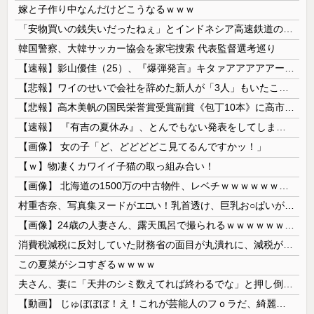
嫁と子作り中なんだけどこうなるｗｗｗ
「安物買いの銭失いだったねぇ」とインドネシア高速鉄道の最終処分に日本側騒然、国家予算は使わないというと何が財源なんだ？
韓国警察、大韓サッカー協会を家宅捜索 代表監督選考巡り
【速報】影山優佳（25）、『爆弾発言』キタァアアアアアーーーーー！！
【悲報】ワイのせいで会社を辞めた新人が「3人」もいたことが発覚ｗｗｗｗｗ
【悲報】高木美帆の国民栄誉賞受賞副賞《包丁10本》に高市総理の名前も刻印ｗｗｗｗｗｗｗｗｗ
【速報】 『有吉の夏休み』、とんでもない発表をしてしまう！！！！！
【画像】 女の子「ど、どどどどこ見てるんですかッ！」
【ｗ】物凄くカワイイ子猫の取っ組み合い！
【画像】 北海道の1500万の中古物件、レベチｗｗｗｗｗｗｗｗｗｗｗｗｗｗｗｗｗｗｗｗ
村重杏奈、写真集ヌードがエ□い！乳首透け、巨乳お○ぱいが最高過ぎる！
【画像】24歳の人妻さん、露天風呂で撮られるｗｗｗｗｗｗｗｗｗｗｗｗｗｗｗｗｗ
消費税減税に反対していた財務省の面目が丸潰れに、減税が決まった途端に市場が動き出したが……
この夏菜がシコすぎるｗｗｗｗ
夫さん、妻に「天井のシミ数えてれば終わるでな」と押し倒されて性行為 → 凄いことになるｗｗｗｗｗ
【動画】 じゅぼぼぼ！え！これが芸能人のフｏラだ、綺麗な顔とお口でこんなことしているだ 笑