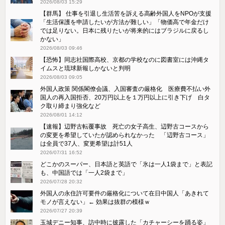
2026/08/03 15:29
【群馬】 仕事を引退し生活苦を訴える高齢外国人をNPOが支援
「生活保護を申請したいが方法が難しい」「物価高で年金だけ
では足りない。日本に残りたいが将来的にはブラジルに戻るし
かない」
2026/08/03 09:46
【恐怖】同志社国際高校、京都の学校なのに図書室には沖縄タ
イムスと琉球新報しかないと判明
2026/08/03 09:05
外国人政策 関係閣僚会議、入国審査の厳格化 医療費不払い外
国人の再入国拒否、20万円以上を１万円以上に引き下げ 白タ
ク取り締まり強化など
2026/08/01 14:12
【速報】辺野古転覆事故 死亡の女子高生、辺野古コースから
の変更を希望していたが認められなかった 「辺野古コース」
は全員で37人、変更希望は計51人
2026/07/31 16:52
どこかのスーパー、日本語と英語で「氷は一人1袋まで」と表記
も、中国語では「一人2袋まで」
2026/07/28 20:32
外国人の永住許可要件の厳格化について在日中国人「あきれて
モノが言えない」← 効果は抜群の模様ｗ
2026/07/27 20:39
玉城デニー知事、訪中時に披露した「カチャーシーを踊る姿」