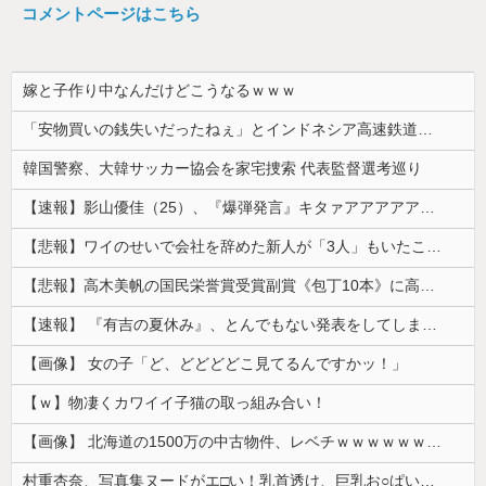
コメントページはこちら
嫁と子作り中なんだけどこうなるｗｗｗ
「安物買いの銭失いだったねぇ」とインドネシア高速鉄道の最終処分に日本側騒然、国家予算は使わないというと何が財源なんだ？
韓国警察、大韓サッカー協会を家宅捜索 代表監督選考巡り
【速報】影山優佳（25）、『爆弾発言』キタァアアアアアーーーーー！！
【悲報】ワイのせいで会社を辞めた新人が「3人」もいたことが発覚ｗｗｗｗｗ
【悲報】高木美帆の国民栄誉賞受賞副賞《包丁10本》に高市総理の名前も刻印ｗｗｗｗｗｗｗｗｗ
【速報】 『有吉の夏休み』、とんでもない発表をしてしまう！！！！！
【画像】 女の子「ど、どどどどこ見てるんですかッ！」
【ｗ】物凄くカワイイ子猫の取っ組み合い！
【画像】 北海道の1500万の中古物件、レベチｗｗｗｗｗｗｗｗｗｗｗｗｗｗｗｗｗｗｗｗ
村重杏奈、写真集ヌードがエ□い！乳首透け、巨乳お○ぱいが最高過ぎる！