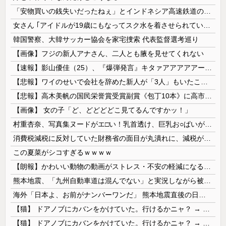
「安物買いの銭失いだったねぇ」とインドネシア高速鉄道の最終処分に日本側騒然、国家予算は使わないというと何が財源なんだ？
女さん ｢アイドルが19歳にもなってスク水を着させられている！｣⇒結果ｗｗｗ
韓国警察、大韓サッカー協会を家宅捜索 代表監督選考巡り
【画像】フジの新人アナさん、二人とも腋を見せてくれない
【速報】影山優佳（25）、『爆弾発言』キタァアアアアアーーーーー！！
【悲報】ワイのせいで会社を辞めた新人が「3人」もいたことが発覚ｗｗｗｗｗ
【悲報】高木美帆の国民栄誉賞受賞副賞《包丁10本》に高市総理の名前も刻印ｗｗｗｗｗｗｗｗｗ
【画像】 女の子「ど、どどどどこ見てるんですかッ！」
村重杏奈、写真集ヌードがエ□い！乳首透け、巨乳お○ぱいが最高過ぎる！
消費税減税に反対していた財務省の面目が丸潰れに、減税が決まった途端に市場が動き出したが……
この夏菜がシコすぎるｗｗｗｗ
【朗報】かわいい動物の動画がストレス・不安の軽減になる可能性。英大学の研究で実証
熊本地震、「九州自動車道は混んでない」と実況しながら被災地へ向かう有名アナなどに批判殺到 全国紙記者「最新の状況をいち早く伝えることは報道機関としての責務」「情報を取り上げることには大きな意義がある」
海外「日本よ、お前がナンバーワンだ」 熊本地震直後の日本の対応のスピードに世界が衝撃
【猫】 ドアノブにカバンをかけていた。行けるかニャ？ → 猫はこうなります…
【猫】 ドアノブにカバンをかけていた。行けるかニャ？ → 猫はこうなります…