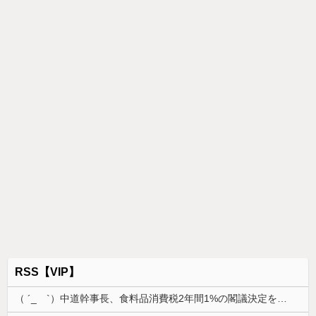
RSS【VIP】
（ ´_ゝ`）中道幹事長、食料品消費税2年間1%の閣議決定を批判 → 記者「中道改革連合は食料品消費税ゼロを公約に掲げていたが？」→ 階猛氏「