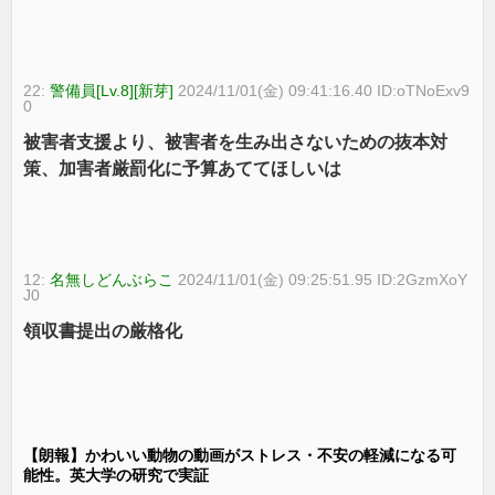
22:
警備員[Lv.8][新芽]
2024/11/01(金) 09:41:16.40 ID:oTNoExv9
0
被害者支援より、被害者を生み出さないための抜本対
策、加害者厳罰化に予算あててほしいは
12:
名無しどんぶらこ
2024/11/01(金) 09:25:51.95 ID:2GzmXoY
J0
領収書提出の厳格化
【朗報】かわいい動物の動画がストレス・不安の軽減になる可
能性。英大学の研究で実証