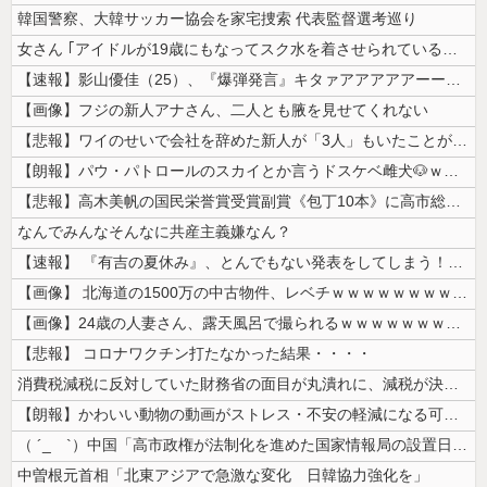
韓国警察、大韓サッカー協会を家宅捜索 代表監督選考巡り
女さん ｢アイドルが19歳にもなってスク水を着させられている！｣⇒結果...
【速報】影山優佳（25）、『爆弾発言』キタァアアアアアーーーーー！！
【画像】フジの新人アナさん、二人とも腋を見せてくれない
【悲報】ワイのせいで会社を辞めた新人が「3人」もいたことが発覚ｗｗｗｗ...
【朗報】パウ・パトロールのスカイとか言うドスケベ雌犬🐶ｗｗｗｗｗｗｗ...
【悲報】高木美帆の国民栄誉賞受賞副賞《包丁10本》に高市総理の名前も刻...
なんでみんなそんなに共産主義嫌なん？
【速報】 『有吉の夏休み』、とんでもない発表をしてしまう！！！！！
【画像】 北海道の1500万の中古物件、レベチｗｗｗｗｗｗｗｗｗｗｗｗ...
【画像】24歳の人妻さん、露天風呂で撮られるｗｗｗｗｗｗｗｗｗｗｗｗ...
【悲報】 コロナワクチン打たなかった結果・・・・
消費税減税に反対していた財務省の面目が丸潰れに、減税が決まった途端に市...
【朗報】かわいい動物の動画がストレス・不安の軽減になる可能性。英大学の...
（ ´_ゝ`）中国「高市政権が法制化を進めた国家情報局の設置日が7月3...
中曽根元首相「北東アジアで急激な変化 日韓協力強化を」