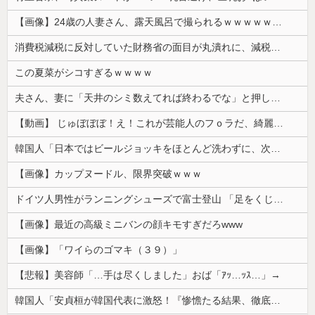
【画像】24歳の人妻さん、露天風呂で撮られるｗｗｗｗｗｗｗｗｗｗｗｗｗｗｗｗｗ
消費税減税に反対していた財務省の面目が丸潰れに、減税が決まった途端に市場が動き出したが……
この夏菜がシコすぎるｗｗｗｗ
夫さん、妻に「天井のシミ数えてれば終わるでな」と押し倒されて性行為 → 凄いことになるｗｗｗｗｗ
【動画】 じゅぼぼぼ！え！これが芸能人のフｏラだ、綺麗な顔とお口でこんなことしているだ 笑
韓国人「日本ではビールジョッキをほとんど洗わずに、次の客に出すんだ！ これが証拠の映像だ!!」……あー、なるほどですねー。韓国には「アレ」がないんだ？
【画像】カップヌードル、限界突破ｗｗｗ
ドイツ人男性がランニングシューズで富士登山 「足をくじいて動けない」
【画像】最近の高級ミニバンの顔キモすぎだろwww
【画像】「ワイらのゴマキ（３９）」
【悲報】美容師「…手は尽くしました」おば「ｱｯ…ｯｽ…」→
韓国人「安貞桓が韓国代表に激怒！『惨憺たる結果、徹底的な刷新が必要だ』と監督や協会を痛烈批判」