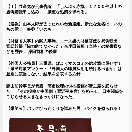
【！】共産党が刑事告訴 「しんぶん赤旗」１７００件以上の
虚偽購読申し込み 「厳重な処罰を求める」
【速報】山本太郎が去ったれいわ新選組、新たな党名は「いの
ちの党」 略称「いのち」
【財務省人事】内閣人事局、エース級の財務官僚を異例転出
官邸幹部「協力的でなかった」※岸田首相（当時）の秘書官な
どを歴任 、岸田首相の後輩
【外国人公務員】三重県、ぱよくマスコミの総攻撃に屈せず！
「県民対象アンケート『外国人の職員採用を続けるべきか』は
差別に該当しない」結果を公表する方針
森山前幹事長が暴露「高市総理のSNS投稿が習主席を怒らせ
た」 「その投稿が中国側（習近平主席）を怒らせ、日中関係を
こじらせる大きなきっかけになった」
【爆笑ｗ】バッグひったくりを試みた男、バイクを盗られる！