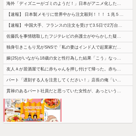
海外「ディズニーがゴミのようだ！」日本がアニメ化した米人気SF作品に絶賛の声が殺到中
【速報】 日本製メモリに世界中から注文殺到！！！ １兆５０００億円で工場増築へ
【速報】 中国大手、フランスの注文を受けて3.5日で2万台のエアコンを製造し出荷完了「毎度アル♡」
佐藤氏を事情聴取したフジテレビの弁護士がやらかした疑惑が浮上、「これが事実なら全部が怪しすぎるぞ」と前科に衝撃を受ける人が続出
独身引きこもり兄がSNSで「私の妻はインド人で起業家だが“日本人女性は男に甘えている”と言っています。日本に女性差別はありません」って発信したら...
嫁(25)がいながら18歳の女と性行為した結果「こう」なった・・・
友人Ａが居酒屋で私に赤ちゃんを押し付けて帰った。赤ちゃんは泣き止まないし、苦情もきて...
パート「遅刻する人を注意してください！」店長の俺「いや、事情があって…」→周囲との温度差に困惑して…
貫禄のあるパート社員だと思っていた女性が、あっという間に昇格。自分との違いを痛感することになり…