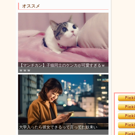
オススメ
【マンチカン】子猫同士のケンカが可愛すぎるｗ
ｗｗｗ
大学入ったら彼女できるって言ってた奴来い