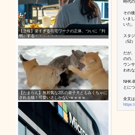
時代の
その後
いまし
いた。
【悲報】楽すぎる在宅ワークの正体、ついに『判
スタジ
明』する・・・・・・
（52
だが、
のの、
ウンサ
われな
NHK
とにつ
【たまらん】無邪気な2匹の柴子犬ともみくちゃに
される猫！可愛いさしかないｗｗｗｗ
全文は
https: