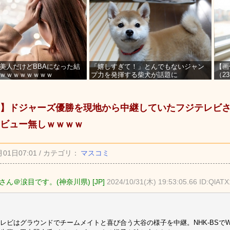
美人だけどBBAになった結
「嬉しすぎて！」とんでもないジャン
【画
ｗｗｗｗｗｗｗｗ
プ力を発揮する柴犬が話題に
（2
を募
】ドジャーズ優勝を現地から中継していたフジテレビ
ビュー無しｗｗｗｗ
月01日07:01 / カテゴリ：
マスコミ
さん＠涙目です。(神奈川県) [JP]
2024/10/31(木) 19:53:05.66 ID:QlAT
レビはグラウンドでチームメイトと喜び合う大谷の様子を中継。NHK-BSで