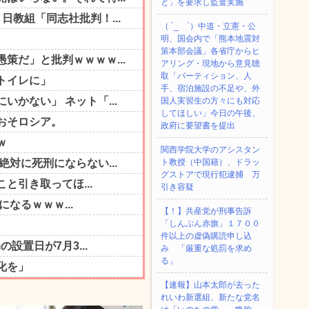
と」を要求し監査実施
（ ´_ゝ`）中道・立憲・公
明、国会内で「熊本地震対
策本部会議」各省庁からヒ
アリング・現地から意見聴
取「パーティション、人
手、宿泊施設の不足や、外
国人実習生の方々にも対応
してほしい」今日の午後、
政府に要望書を提出
関西学院大学のアシスタン
ト教授（中国籍）、ドラッ
グストアで現行犯逮捕 万
引き容疑
【！】共産党が刑事告訴
「しんぶん赤旗」１７００
件以上の虚偽購読申し込
み 「厳重な処罰を求め
る」
【速報】山本太郎が去った
れいわ新選組、新たな党名