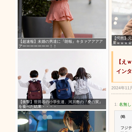
【愕然】元
【超速報】未婚の男達に『朗報』キタァアアアア
果ｗｗｗｗ
アーーーーーーー！！
【えｗ
インタ
2024年11
【衝撃】世田谷の小学生達、河川敷の『桑の実』
1:
名無し
を食べた結果・・・・
(略
フジテ