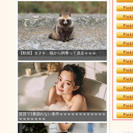
【動画】タヌキ、猫から餌奪って逃走ｗｗｗ
賃貸で1番譲れない条件ｗｗｗｗｗｗｗｗｗｗｗｗ
ｗｗｗｗｗｗｗ