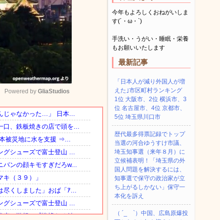
今年もよろしくおねがいしま
す(´・ω・`)
手洗い・うがい・睡眠・栄養
もお願いいたします
最新記事
「日本人が減り外国人が増
えた｣市区町村ランキング
Powered by 
GliaStudios
1位 大阪市、2位 横浜市、3
位 名古屋市、4位 京都市、
5位 埼玉県川口市
Mute
歴代最多得票記録でトップ
当選の河合ゆうすけ市議、
埼玉知事選（来年８月）に
立候補表明！「埼玉県の外
国人問題を解決するには、
知事選で保守の政治家が立
ち上がるしかない」保守一
本化を訴え
（ ´_ゝ`）中国、広島原爆投