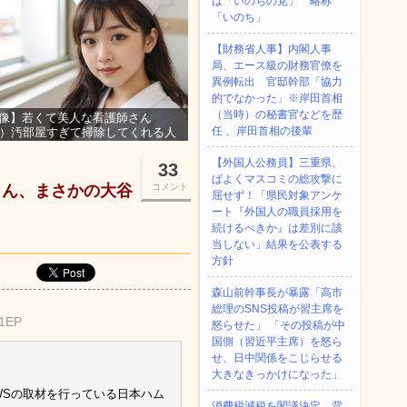
は「いのちの党」 略称
「いのち」
【財務省人事】内閣人事
局、エース級の財務官僚を
異例転出 官邸幹部「協力
的でなかった」※岸田首相
（当時）の秘書官などを歴
像】若くて美人な看護師さん
任 、岸田首相の後輩
3）汚部屋すぎて掃除してくれる人
集ｗｗｗ
【外国人公務員】三重県、
33
ぱよくマスコミの総攻撃に
さん、まさかの大谷
コメント
屈せず！「県民対象アンケ
ート『外国人の職員採用を
続けるべきか』は差別に該
当しない」結果を公表する
方針
森山前幹事長が暴露「高市
総理のSNS投稿が習主席を
X1EP
怒らせた」 「その投稿が中
国側（習近平主席）を怒ら
せ、日中関係をこじらせる
大きなきっかけになった」
WSの取材を行っている日本ハム
消費税減税を閣議決定、背