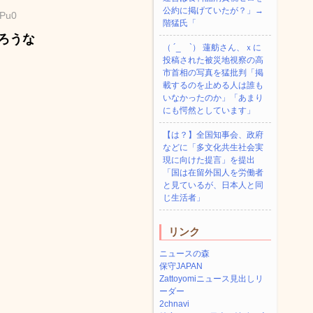
公約に掲げていたが？」→
aPu0
階猛氏「
ろうな
（ ´_ゝ`） 蓮舫さん、ｘに
投稿された被災地視察の高
市首相の写真を猛批判「掲
載するのを止める人は誰も
いなかったのか」「あまり
にも愕然としています」
【は？】全国知事会、政府
などに「多文化共生社会実
現に向けた提言」を提出
「国は在留外国人を労働者
と見ているが、日本人と同
じ生活者」
リンク
ニュースの森
保守JAPAN
Zattoyomiニュース見出しリ
ーダー
2chnavi