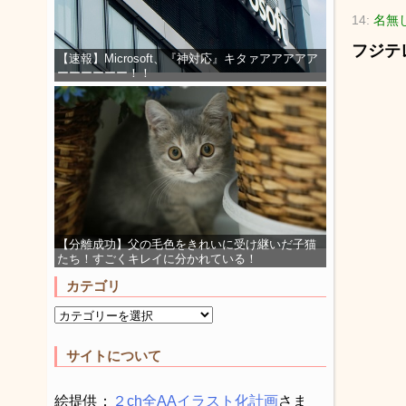
14:
名無し
フジテ
【速報】Microsoft、『神対応』キタァアアアアア
ーーーーーー！！
【分離成功】父の毛色をきれいに受け継いだ子猫
たち！すごくキレイに分かれている！
カテゴリ
サイトについて
絵提供：
２ch全AAイラスト化計画
さま