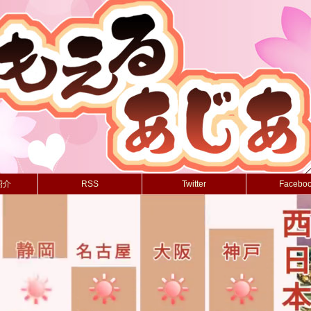
紹介
RSS
Twitter
Facebo