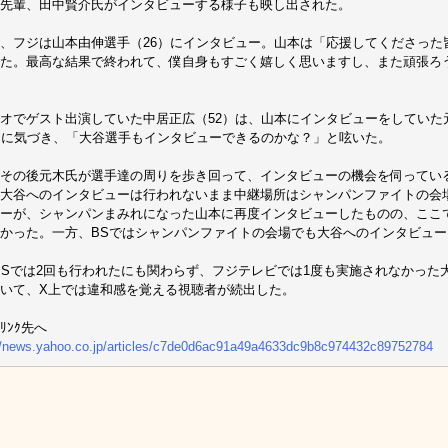
先輩、田中賢介氏がインタビューする様子も映し出された。
、フジは山本由伸選手（26）にインタビュー。山本は「応援してくださった
た。最高な結果で終われて、僕自身もすごく嬉しく思いますし、また頑張ろ
オでゲスト出演していた中居正広（52）は、山本にインタビューをしていた
）に気づき、「大谷選手もインタビューできるのかな？」と呟いた。
その後元木氏が選手達の周りを歩き回って、インタビューの機会を伺ってい
大谷へのインタビューは行われないまま中継場所はシャンパンファイトの会
ーが、シャンパンまみれになった山本に再度インタビューしたものの、ここ
かった。一方、BSではシャンパンファイトの会場でも大谷へのインタビュ
-BSでは2回も行われたにも関わらず、フジテレビでは1度も実施されなかっ
いて、X上では違和感を覚える視聴者が続出した。
ﾘﾝｸ先へ
//news.yahoo.co.jp/articles/c7de0d6ac91a49a4633dc9b8c974432c89752784