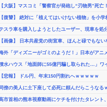
【大阪】マスコミ「警察官が発砲し“刃物男”死亡！」
【復讐】 絶対に「植えてはいけない植物」を小学校に
テスラ車を購入しようとしたユーザー、現車を処分
【画像】 日本共産党の街宣車、ほんと碌でもない
海外「ディズニーがゴミのようだ！」日本がアニメ化
積水ハウス「地面師に55億円騙し取られた…」ワイ
【悲報】 ドル円、年末150円割れへｗｗｗｗｗ
同僚の美人に土下座して必死に頼んだらこうなる
高市首相の熊本視察動画にケチを付けたタレント、