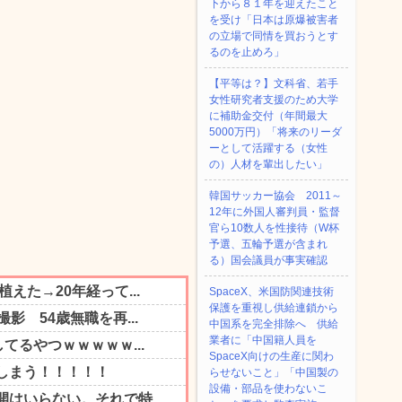
下から８１年を迎えたこと
を受け「日本は原爆被害者
の立場で同情を買おうとす
るのを止めろ」
【平等は？】文科省、若手
女性研究者支援のため大学
に補助金交付（年間最大
5000万円）「将来のリーダ
ーとして活躍する（女性
の）人材を輩出したい」
韓国サッカー協会 2011～
12年に外国人審判員・監督
官ら10数人を性接待（W杯
予選、五輪予選が含まれ
る）国会議員が事実確認
SpaceX、米国防関連技術
保護を重視し供給連鎖から
中国系を完全排除へ 供給
業者に「中国籍人員を
SpaceX向けの生産に関わ
らせないこと」「中国製の
設備・部品を使わないこ