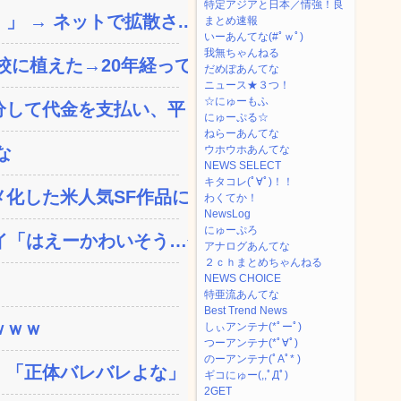
特定アジアと日本／情強！良
 → ネットで拡散さ...
まとめ速報
いーあんてな(#ﾟｗﾟ)
我無ちゃんねる
植えた→20年経って...
だめぽあんてな
ニュース★３つ！
☆にゅーもふ
して代金を支払い、平日の...
にゅーぷる☆
ねらーあんてな
な
ウホウホあんてな
NEWS SELECT
キタコレ(ﾟ∀ﾟ)！！
した米人気SF作品に絶...
わくてか！
NewsLog
にゅーぷろ
「はえーかわいそう…会...
アナログあんてな
２ｃｈまとめちゃんねる
NEWS CHOICE
特亜流あんてな
Best Trend News
ｗｗｗ
しぃアンテナ(*ﾟーﾟ)
つーアンテナ(*ﾟ∀ﾟ)
のーアンテナ(ﾟAﾟ* )
「正体バレバレよな」と黒...
ギコにゅー(,,ﾟДﾟ)
2GET