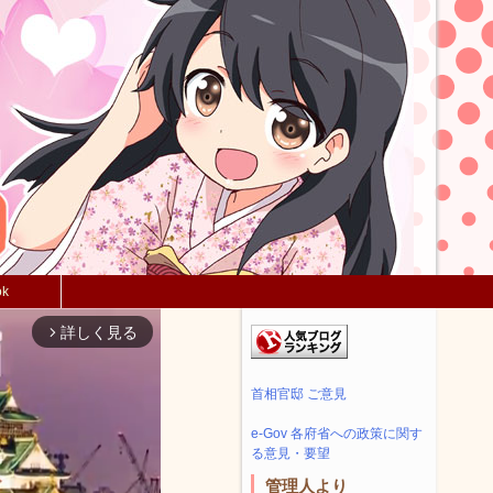
ok
詳しく見る
arrow_forward_ios
首相官邸 ご意見
e-Gov 各府省への政策に関す
る意見・要望
管理人より