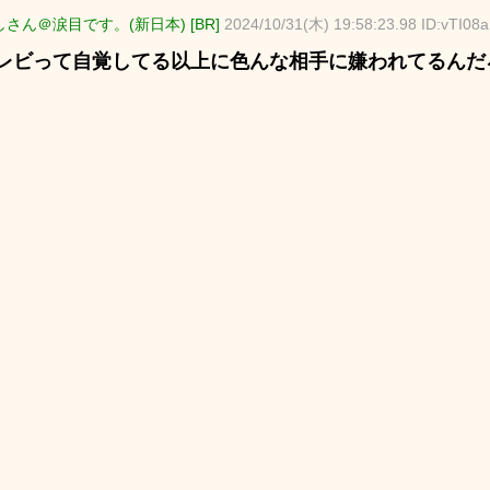
さん＠涙目です。(新日本) [BR]
2024/10/31(木) 19:58:23.98 ID:vTI08
レビって自覚してる以上に色んな相手に嫌われてるんだ