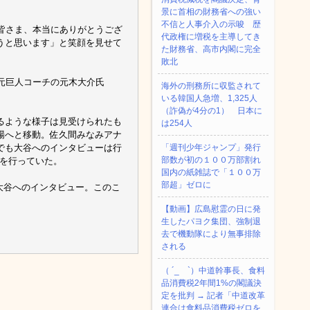
景に首相の財務省への強い
不信と人事介入の示唆 歴
皆さま、本当にありがとうござ
代政権に増税を主導してき
うと思います」と笑顔を見せて
た財務省、高市内閣に完全
敗北
元巨人コーチの元木大介氏
海外の刑務所に収監されて
いる韓国人急増、1,325人
（詐偽が4分の1） 日本に
るような様子は見受けられたも
は254人
場へと移動。佐久間みなみアナ
でも大谷へのインタビューは行
「週刊少年ジャンプ」発行
部数が初の１００万部割れ
ーを行っていた。
国内の紙雑誌で「１００万
部超」ゼロに
た大谷へのインタビュー。このこ
【動画】広島慰霊の日に発
生したパヨク集団、強制退
去で機動隊により無事排除
される
（ ´_ゝ`）中道幹事長、食料
品消費税2年間1%の閣議決
定を批判 → 記者「中道改革
連合は食料品消費税ゼロを