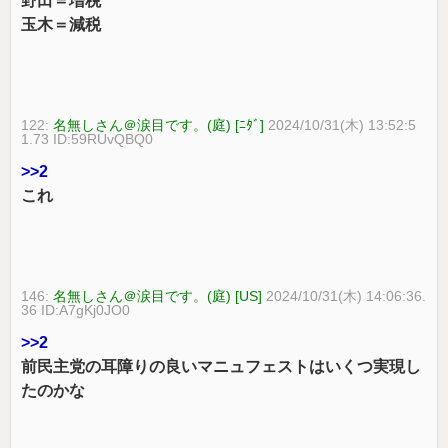
野田＝増税
玉木＝減税
122:
名無しさん＠涙目です。(庭) [ﾆﾀﾞ]
2024/10/31(木) 13:52:5
1.73 ID:59RUvQBQ0
>>2
これ
146:
名無しさん＠涙目です。(庭) [US]
2024/10/31(木) 14:06:36.
36 ID:A7gKj0JO0
>>2
前民主党の耳障りの良いマニュフェストはいくつ実現し
たのかな