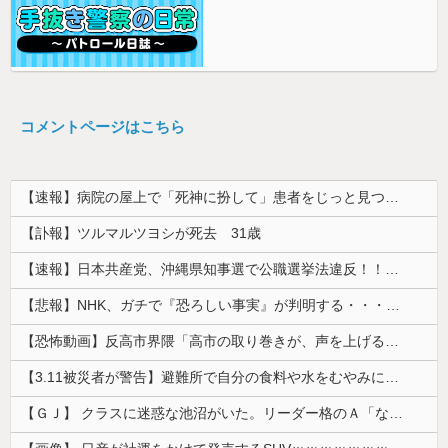
コメントページはこちら
【速報】病院の屋上で「死神に扮して」患者をじっと見つめていた男性を逮捕
【訃報】ツルマルツヨシが死去 31歳
【速報】日本共産党、沖縄県知事選で公職選挙法違反！！！ 110番通報されても辞全くめない件
【悲報】NHK、ガチで『恐ろしい事実』が判明する・・・・・
【恐怖動画】反高市界隈「高市の取り巻きが、声を上げる被災地のおばちゃんに詰め寄ってるぅ！」→よく聞くと何やらヤバいことを言っていると話題に…
【3.11被災者が警告】避難所で自分の食料や水をむやみに明かしてはいけない理由
【ＧＪ】 クラスに迷惑な池沼がいた。リーダー格のＡ「なんで支援学級に入れないんですか？」先生「背の高い低いと同じで、これも個性なの！差別は...