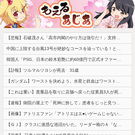
【悲報】石破茂さん「高市内閣のやり方は強引だ！」支持率下落の理由を指摘 → ﾈｯﾄ「お前が言うな」「鳥取県だけ減税無しで！」 ｗｗｗｗｗｗｗｗｗｗｗｗｗｗ
中国に上陸する台風13号が絶妙なコースを辿っている！と話題に、中国の重要都市の上に長々と居座り続けるルートで……
韓国人「PSG、日本の鈴木彩艶に約60億円で正式オファー・・・」→「あいつがそれほどなのか（ﾌﾞﾙﾌﾞﾙ）」「レギュラーとして出れるとは思わない...
【訃報】ツルマルツヨシが死去 31歳
【ガンダム】ワーストを決めよう。水星と鉄血はワーストではない。ageかジークアクスの２択だろ？
【これは重い】貴重品を取りに店舗へ戻った従業員3人が死亡 オンワードが再発防止策を発表
【速報】病院の屋上で「死神に扮して」患者をじっと見つめていた男性を逮捕
【画像】アトリエファン「アトリエはエ●いゲームじゃない！ライザを性的な目で見てる奴はにわか！」
【ＧＪ】 クラスに迷惑な池沼がいた。リーダー格のＡ「なんで支援学級に入れないんですか？」先生「背の高い低いと同じで、これも個性なの！差別は...