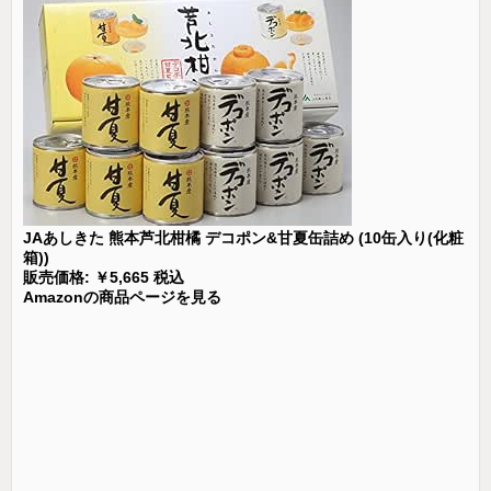
JAあしきた 熊本芦北柑橘 デコポン&甘夏缶詰め (10缶入り(化粧
箱))
販売価格: ￥5,665 税込
Amazonの商品ページを見る