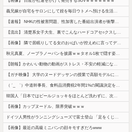
【画像】 日産が社運をかけて発売するSUVｗｗｗｗｗｗｗ
義兄嫁が自宅をサロンにして姪を毎日ウトメへ預ける生活に。数年後、そのツケが一気に回ってきて…
【速報】 NHKの性被害問題、性加害した番組出演者が衝撃告白！
【流出】 清楚系女子大生、裏でこんなハードコアセ○クスしてたとか嘘だろ…（動画あり）
【画像】 隣で居眠りしてる女のお○ぱいが控えめに言ってデカいｗｗｗ
秋元真夏、ノーブラノーパンを披露ｗｗタオル1枚で隠す姿がほぼA●女優・・
【朗報】かわいい動物の動画がストレス・不安の軽減になる可能性。英大学の研究で実証
【ガチ映像】 大学のヌードデッサンの授業で高額モデルに依頼したら○○○が凄すぎた動画、お前らの想像の20倍は凄い
（ ´_ゝ`）中道幹事長、食料品消費税2年間1%の閣議決定を批判 → 記者「中道改革連合は食料品消費税ゼロを公約に掲げていたが？」→ 階猛氏「
韓国人「日本ではビールジョッキをほとんど洗わずに、次の客に出すんだ！ これが証拠の映像だ!!」……あー、なるほどですねー。韓国には「アレ」がないんだ？
【画像】カップヌードル、限界突破ｗｗｗ
ドイツ人男性がランニングシューズで富士登山 「足をくじいて動けない」
【画像】最近の高級ミニバンの顔キモすぎだろwww