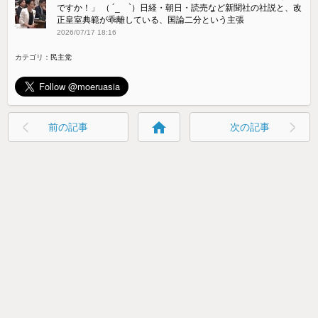
ですか！」 （ ´_ゝ`）日経・朝日・読売など新聞社の社説と、改
正皇室典範が乖離している、国論二分という主張
2026/07/17 18:16
カテゴリ：
民主党
home
前の記事
次の記事