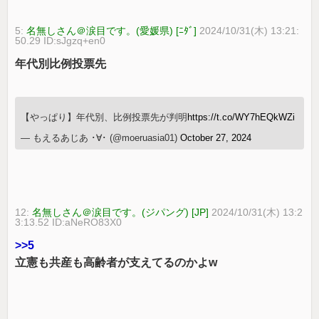
5:
名無しさん＠涙目です。(愛媛県) [ﾆﾀﾞ]
2024/10/31(木) 13:21:
50.29 ID:sJgzq+en0
年代別比例投票先
【やっぱり】年代別、比例投票先が判明
https://t.co/WY7hEQkWZi
— もえるあじあ ･∀･ (@moeruasia01)
October 27, 2024
12:
名無しさん＠涙目です。(ジパング) [JP]
2024/10/31(木) 13:2
3:13.52 ID:aNeRO83X0
>>5
立憲も共産も高齢者が支えてるのかよw