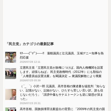
「民主党」カテゴリの最新記事
ｷﾀ――(ﾟ∀ﾟ)――!! 蓮舫議員と辻元議員、玉城デニー知事を熱
烈応援
2026/07/26 12:11
立憲民主党「立憲民主党が政権につけば、国内人権機関を設置
します。頑張らねば」 民主党政権時代（2012年）にも類似の
「人権委員会設置法案」を閣議決定 → 衆議院解散により廃案
2026/07/25 05:39
（ ´_ゝ`）小沢一郎 元議員、高市首相の陳述書を猛批判「知らな
い、記憶がない、記録がない、ひたすら苦しい言い訳。誰も信
じないだろう」「誹謗中傷もサナエトークンも逆に疑惑が深ま
った」
2026/07/23 20:31
高市首相、国旗損壊罪法案提出の背景に 「2009年の民主党の国