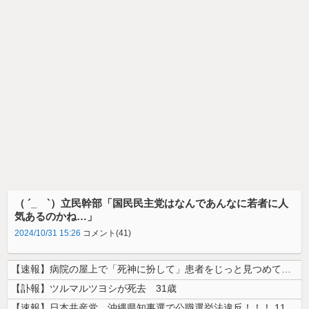
（ ´_ゝ`）立民幹部「国民民主党はなんであんなに若者に人
気あるのかね…」
2024/10/31 15:26
コメント(41)
【速報】病院の屋上で「死神に扮して」患者をじっと見つめていた男性を逮捕
【訃報】ツルマルツヨシが死去 31歳
【速報】日本共産党、沖縄県知事選で公職選挙法違反！！！ 110番通報さ...