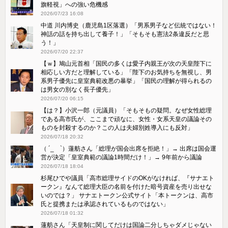
旗軽視」への強い危機感
2026/07/23 16:08
中道 川内博史（鹿児島1区落選）「男系男子など伝統ではない！
神話の話を持ち出して養子！」「そもそも憲法2条違反だと思
う！」
2026/07/20 22:37
【ｗ】鳩山元首相「国民の多くは愛子内親王が次の天皇陛下に
相応しい方だと理解している」「陛下のお気持ちを無視し、男
系男子優先に皇室典範改悪の暴挙」「国民の理解が得られるの
は男女の別なく長子優先」
2026/07/20 06:15
【は？】小沢一郎（元議員）「そもそもの疑問。なぜ女性総理
である高市氏が、ここまで頑なに、女性・女系天皇の議論その
ものを封殺するのか？この人は夫婦別姓導入にも反対」
2026/07/18 20:32
（ ´_ゝ`）蓮舫さん「総理が国会出席を拒絶！」→ 出席は国会運
営が決定「皇室典範の議論1時間だけ！」→ 9年前から議論
2026/07/18 18:04
杉尾ひでや議員「高市総理サイドのOKがなければ、『サナエト
ークン』なんて総理大臣の名前を付けた暗号資産を売り出せな
いのでは？」 サナエトークン公式サイト「本トークンは、高市
氏と提携または承認されているものではない」
2026/07/18 01:32
蓮舫さん「天皇制に関してだけは国論二分しちゃダメじゃない