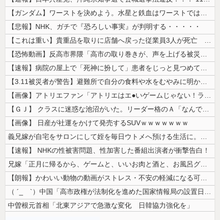
【ガンダム】ワーストを決めよう。水星と鉄血はワーストではない。ageか...
【悲報】NHK、ガチで『恐ろしい事実』が判明する・・・・・
【これは重い】貴重品を取りに店舗へ戻った従業員3人が死亡 オンワードが...
【恐怖動画】反高市界隈「高市の取り巻きが、声を上げる被災地のおばちゃん...
【速報】病院の屋上で「死神に扮して」患者をじっと見つめていた男性を逮捕
【3.11被災者が警告】避難所で自分の食料や水をむやみに明かしてはいけ...
【画像】アトリエファン「アトリエはエ●いゲームじゃない！ライザを性的な...
【ＧＪ】 クラスに迷惑な池沼がいた。リーダー格のＡ「なんで支援学級に入...
【画像】 日産が社運をかけて発売するSUVｗｗｗｗｗｗｗ
義兄嫁が自宅をサロンにして姪を毎日ウトメへ預ける生活に。数年後、そのツ...
【速報】 NHKの性被害問題、性加害した番組出演者が衝撃告白！
兄嫁「正月に帰るから、ゲームと、いいお肉と酒と、お風呂グッズの準備しと...
【朗報】かわいい動物の動画がストレス・不安の軽減になる可能性。英大学の...
（ ´_ゝ`）中国「高市政権が法制化を進めた国家情報局の設置日が7月3...
中曽根元首相「北東アジアで急激な変化 日韓協力強化を」