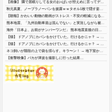
【画像】 隣で居眠りしてる女のお○ぱいが控えめに言ってデカいｗｗｗ
秋元真夏、ノーブラノーパンを披露ｗｗタオル1枚で隠す姿がほぼA●女優・・
【朗報】かわいい動物の動画がストレス・不安の軽減になる可能性。英大学の研究で実証
熊本地震、「九州自動車道は混んでない」と実況しながら被災地へ向かう有名アナなどに批判殺到 全国紙記者「最新の状況をいち早く伝えることは報道機関としての責務」「情報を取り上げることには大きな意義がある」
海外「日本よ、お前がナンバーワンだ」 熊本地震直後の日本の対応のスピードに世界が衝撃
【猫】 ドアノブにカバンをかけていた。行けるかニャ？ → 猫はこうなります…
【猫】 ドアノブにカバンをかけていた。行けるかニャ？ → 猫はこうなります…
ネコ飼いが階段の上で袋を揺らす。キラ〜ン！ → 地下室からヤツが現れる…
【衝撃映像】バカが津波を撮影しに行った結果…