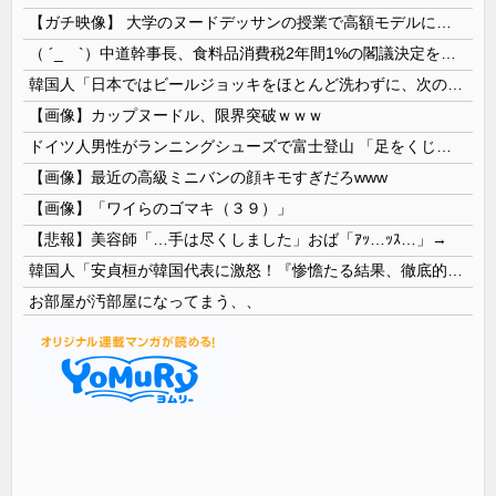
【ガチ映像】 大学のヌードデッサンの授業で高額モデルに依頼したら○○○が凄すぎた動画、お前らの想像の20倍は凄い
（ ´_ゝ`）中道幹事長、食料品消費税2年間1%の閣議決定を批判 → 記者「中道改革連合は食料品消費税ゼロを公約に掲げていたが？」→ 階猛氏「
韓国人「日本ではビールジョッキをほとんど洗わずに、次の客に出すんだ！ これが証拠の映像だ!!」……あー、なるほどですねー。韓国には「アレ」がないんだ？
【画像】カップヌードル、限界突破ｗｗｗ
ドイツ人男性がランニングシューズで富士登山 「足をくじいて動けない」
【画像】最近の高級ミニバンの顔キモすぎだろwww
【画像】「ワイらのゴマキ（３９）」
【悲報】美容師「…手は尽くしました」おば「ｱｯ…ｯｽ…」→
韓国人「安貞桓が韓国代表に激怒！『惨憺たる結果、徹底的な刷新が必要だ』と監督や協会を痛烈批判」
お部屋が汚部屋になってまう、、