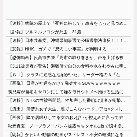
【速報】病院の屋上で「死神に扮して」患者をじっと見つめていた男性を逮捕
【訃報】ツルマルツヨシが死去 31歳
【速報】日本共産党、沖縄県知事選で公職選挙法違反！！！ 110番通報されても辞全くめない件
【悲報】NHK、ガチで『恐ろしい事実』が判明する・・・・・
【恐怖動画】反高市界隈「高市の取り巻きが、声を上げる被災地のおばちゃんに詰め寄ってるぅ！」→よく聞くと何やらヤバいことを言っていると話題に…
【3.11被災者が警告】避難所で自分の食料や水をむやみに明かしてはいけない理由
【ＧＪ】 クラスに迷惑な池沼がいた。リーダー格のＡ「なんで支援学級に入れないんですか？」先生「背の高い低いと同じで、これも個性なの！差別は...
【画像】 日産が社運をかけて発売するSUVｗｗｗｗｗｗｗ
義兄嫁が自宅をサロンにして姪を毎日ウトメへ預ける生活に。数年後、そのツケが一気に回ってきて…
【速報】 NHKの性被害問題、性加害した番組出演者が衝撃告白！
【流出】 清楚系女子大生、裏でこんなハードコアセ○クスしてたとか嘘だろ…（動画あり）
【画像】 隣で居眠りしてる女のお○ぱいが控えめに言ってデカいｗｗｗ
秋元真夏、ノーブラノーパンを披露ｗｗタオル1枚で隠す姿がほぼA●女優・・
【朗報】かわいい動物の動画がストレス・不安の軽減になる可能性。英大学の研究で実証