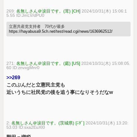
269:
名無しさん＠涙目です。(茸) [CH]
2024/10/31(木) 15:06:1
5.55 ID:JmLV/dPU0
立憲共産党支持者 70代が最多
https://hayabusa9.5ch.net/test/read.cgi/news/1636962512/
271:
名無しさん＠涙目です。(庭) [US]
2024/10/31(木) 15:08:05.
60 ID:znvxgMnr0
>>269
このぶんだと立憲民主党も
近いうちに社民党の後を追う事になりそうだなw
2:
名無しさん＠涙目です。(茨城県) [ﾆﾀﾞ]
2024/10/31(木) 13:20:
53.03 ID:sxa2EuXI0