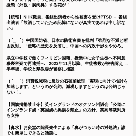
擬態（外観・腐肉臭）する花が！
【続報】NHK職員、番組出演者から性被害を受けPTSD → 番組
出演者「飲酒していたため記憶にないが真実であれば申し訳な
い」
（ ´_ゝ`）中国国防省、日本の防衛白書を批判「強烈な不満と断
固反対」「侵略の歴史を反省し、中国への内政干渉をやめろ」
県立中学校で働くフィリピン国籍、授業中に女子生徒へ不同意
猥褻容疑で再逮捕へ 2023年11月以降、生徒複数が被害訴え →
半年後、学校と県教委が警察に相談
（ ´_ゝ`）消費税減税に反対の石破前総理「実現に向けて検討を
加速します、というのが公約。減税しますというのは公約じゃ
ない！」
【国旗掲揚禁止令】英イングランドのオクソン州議会「公道に
イングランド旗・英国旗の掲揚を禁止」の方針、英高等裁判所
も支持
【鼻水】お灸堂の院長先生による「鼻がつらい時の対処法」誰
でも簡単にできると話題に