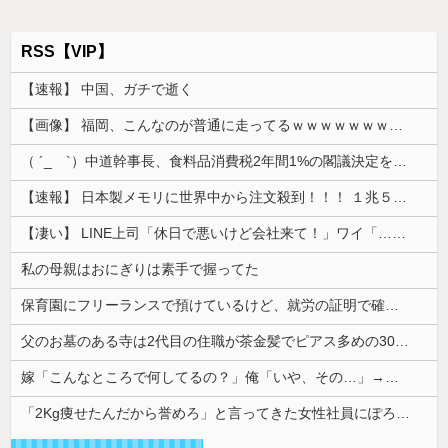
RSS【VIP】
【速報】 中国、ガチで逝く
【画像】 福岡、こんなのが普通に走ってるｗｗｗｗｗｗｗｗｗｗｗｗｗｗｗｗｗｗｗｗｗｗｗｗｗｗｗｗｗｗｗｗｗｗｗｗｗｗｗｗ
（ ´_ゝ`）中道幹事長、食料品消費税2年間1%の閣議決定を批判 → 記者「中道改革連合は食料品消費税ゼロを公約に掲げていたが？」→ 階猛氏「
【速報】 日本製メモリに世界中から注文殺到！！！ １兆５０００億円で工場増築へ
【凄い】 LINE上司「休日で悪いけど会社来て！」ワイ「…無視」上司「マジでヤバいから！」←その結果ｗｗｗｗｗ
私の母親はおにぎりは素手で握ってた
保育園にフリーランスで預けているけど、就労の証明で確定申告の写しを求められた。これおかしくない？
父のお墓のある寺は2代目の住職が茶金髪でピアス多めの30代チャラ男
嫁「こんなところで何してるの？」俺「いや、その…」→ウワキ相手と一緒のところを見られ、最悪の修羅場になって…
「2Kg痩せたんだから誉めろ」と言ってきた女性社員にぽろっと本音を言ったら女性陣に「土下座して謝れ」と詰め寄られた。俺が悪いのか？