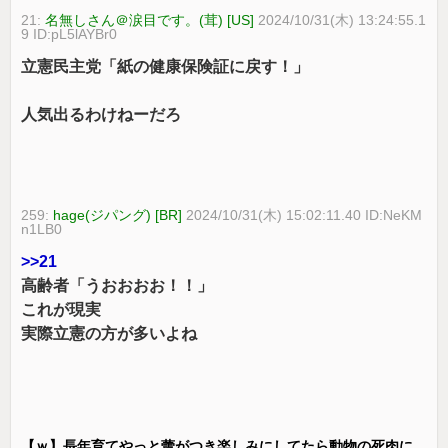
21:
名無しさん＠涙目です。(茸) [US]
2024/10/31(木) 13:24:55.1
9 ID:pL5lAYBr0
立憲民主党「紙の健康保険証に戻す！」
人気出るわけねーだろ
259:
hage(ジパング) [BR]
2024/10/31(木) 15:02:11.40 ID:NeKM
n1LB0
>>21
高齢者「うおおおお！！」
これが現実
実際立憲の方が多いよね
【ｗ】長年育てやっと蕾がつき楽しみにしてたら動物の死肉に