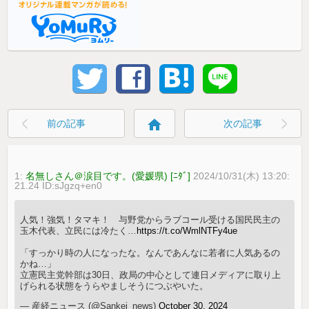
home
前の記事
次の記事
1:
名無しさん＠涙目です。(愛媛県) [ﾆﾀﾞ]
2024/10/31(木) 13:20:
21.24 ID:sJgzq+en0
人気！強気！タマキ！ 与野党からラブコール受ける国民民主の
玉木代表、立民には冷たく…
https://t.co/WmlNTFy4ue
「すっかり時の人になったな。なんであんなに若者に人気あるの
かね…」
立憲民主党幹部は30日、政局の中心として連日メディアに取り上
げられる状態をうらやましそうにつぶやいた。
— 産経ニュース (@Sankei_news)
October 30, 2024