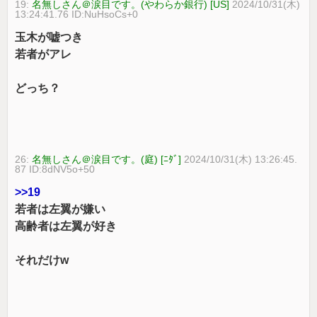
19:
名無しさん＠涙目です。(やわらか銀行) [US]
2024/10/31(木)
13:24:41.76 ID:NuHsoCs+0
玉木が嘘つき
若者がアレ
どっち？
26:
名無しさん＠涙目です。(庭) [ﾆﾀﾞ]
2024/10/31(木) 13:26:45.
87 ID:8dNV5o+50
>>19
若者は左翼が嫌い
高齢者は左翼が好き
それだけw