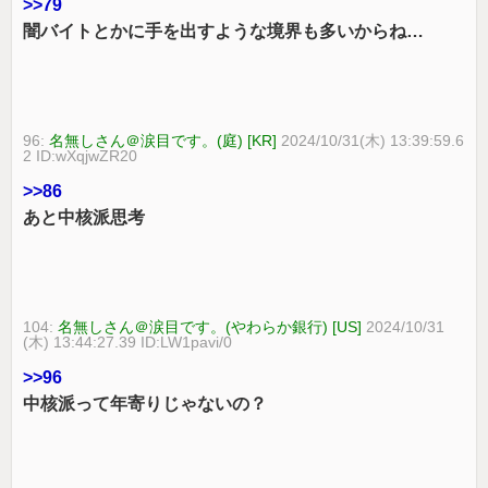
>>79
闇バイトとかに手を出すような境界も多いからね…
96:
名無しさん＠涙目です。(庭) [KR]
2024/10/31(木) 13:39:59.6
2 ID:wXqjwZR20
>>86
あと中核派思考
104:
名無しさん＠涙目です。(やわらか銀行) [US]
2024/10/31
(木) 13:44:27.39 ID:LW1pavi/0
>>96
中核派って年寄りじゃないの？