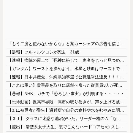
「もう二度と使わないからな」と某カーシェアの広告を信じた人が絶叫、船が遅れたからバスが無くなって困ってたりこの看板が…
【訃報】ツルマルツヨシが死去 31歳
【速報】病院の屋上で「死神に扮して」患者をじっと見つめていた男性を逮捕
【ガンダム】ワーストを決めよう。水星と鉄血はワーストではない。ageかジークアクスの２択だろ？
【速報】日本共産党、沖縄県知事選で公職選挙法違反！！！ 110番通報されても辞全くめない件
【これは重い】貴重品を取りに店舗へ戻った従業員3人が死亡 オンワードが再発防止策を発表
【悲報】NHK、ガチで『恐ろしい事実』が判明する・・・・・
【恐怖動画】反高市界隈「高市の取り巻きが、声を上げる被災地のおばちゃんに詰め寄ってるぅ！」→よく聞くと何やらヤバいことを言っていると話題に…
【3.11被災者が警告】避難所で自分の食料や水をむやみに明かしてはいけない理由
【ＧＪ】 クラスに迷惑な池沼がいた。リーダー格のＡ「なんで支援学級に入れないんですか？」先生「背の高い低いと同じで、これも個性なの！差別は...
【流出】 清楚系女子大生、裏でこんなハードコアセ○クスしてたとか嘘だろ…（動画あり）