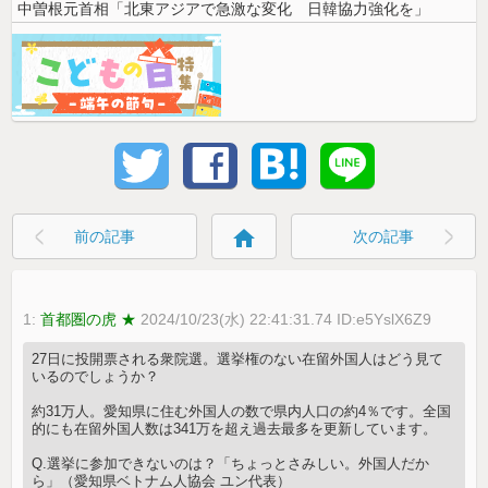
中曽根元首相「北東アジアで急激な変化 日韓協力強化を」
home
前の記事
次の記事
1:
首都圏の虎 ★
2024/10/23(水) 22:41:31.74 ID:e5YslX6Z9
27日に投開票される衆院選。選挙権のない在留外国人はどう見て
いるのでしょうか？
約31万人。愛知県に住む外国人の数で県内人口の約4％です。全国
的にも在留外国人数は341万を超え過去最多を更新しています。
Q.選挙に参加できないのは？「ちょっとさみしい。外国人だか
ら」（愛知県ベトナム人協会 ユン代表）