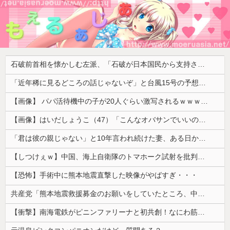
石破前首相を懐かしむ左派、「石破が日本国民から支持されまくっていた」と主張してしまうも……
「近年稀に見るどころの話じゃないぞ」と台風15号の予想進路に困惑する人が多数、偏西風が全く通用していないんだけど……
【画像】 パパ活待機中の子が20人ぐらい激写されるｗｗｗｗｗｗｗｗｗｗｗ
【画像】はいだしょうこ（47）「こんなオバサンでいいの…？」
「君は彼の親じゃない」と10年言われ続けた妻、ある日から薬の管理も着替えの声かけもやめた
【しつけぇｗ】中国、海上自衛隊のトマホーク試射を批判「周辺の安全保障上の脅威を口実に再軍備を加速している」
【恐怖】手術中に熊本地震直撃した映像がやばすぎ・・・
共産党「熊本地震救援募金のお願いをしていたところ、中指を立てられました。嫌がらせ酷い」
【衝撃】南海電鉄がピニンファリーナと初共創！なにわ筋線の新型特急が凄そう