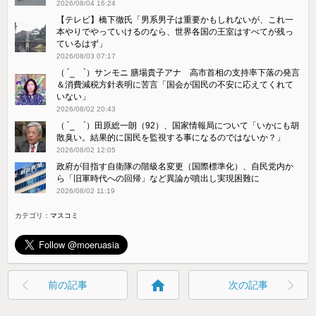
2026/08/04 16:24
【テレビ】橋下徹氏「男系男子は重要かもしれないが、これ一
本やりでやっていけるのなら、世界各国の王室はすべてが残っ
ているはず」
2026/08/03 07:17
（ ´_ゝ`）サンモニ 膳場貴子アナ 高市首相の支持率下落の発言
＆消費減税方針表明に苦言「国会が国民の不安に応えてくれて
いない」
2026/08/02 20:43
（ ´_ゝ`）田原総一朗（92）、国家情報局について「いかにも胡
散臭い。結果的に国民を監視する事になるのではないか？」
2026/08/02 12:05
政府が目指す自衛隊の階級名変更（国際標準化）、自民党内か
ら「旧軍時代への回帰」など異論が噴出し実現困難に
2026/08/02 11:19
カテゴリ：
マスコミ
home
前の記事
次の記事