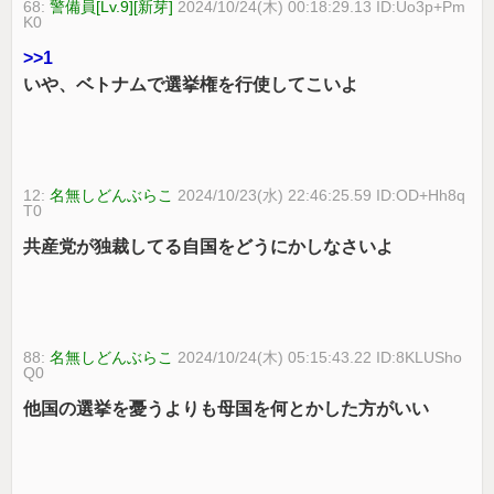
68:
警備員[Lv.9][新芽]
2024/10/24(木) 00:18:29.13 ID:Uo3p+Pm
K0
>>1
いや、ベトナムで選挙権を行使してこいよ
12:
名無しどんぶらこ
2024/10/23(水) 22:46:25.59 ID:OD+Hh8q
T0
共産党が独裁してる自国をどうにかしなさいよ
88:
名無しどんぶらこ
2024/10/24(木) 05:15:43.22 ID:8KLUSho
Q0
他国の選挙を憂うよりも母国を何とかした方がいい