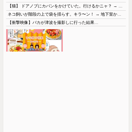
【猫】 ドアノブにカバンをかけていた。行けるかニャ？ → 猫はこうなります…
ネコ飼いが階段の上で袋を揺らす。キラ〜ン！ → 地下室からヤツが現れる…
【衝撃映像】バカが津波を撮影しに行った結果…