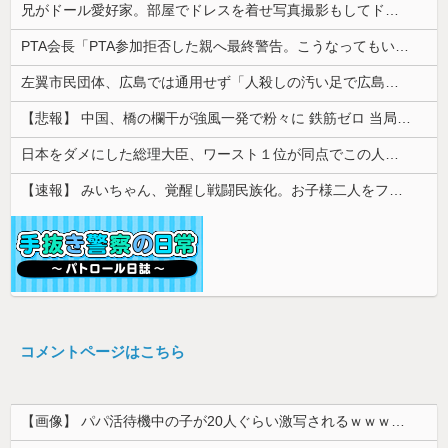
兄がドール愛好家。部屋でドレスを着せ写真撮影もしてドン引きした
PTA会長「PTA参加拒否した親へ最終警告。こうなってもいい？」
左翼市民団体、広島では通用せず「人殺しの汚い足で広島の土を踏むな！」→広島県民「お前らの方が汚いんじゃ！」「ワシらが広島県民じゃ」
【悲報】 中国、橋の欄干が強風一発で粉々に 鉄筋ゼロ 当局「接着剤でくっつけただけ」「正常で、品質問題はない」
日本をダメにした総理大臣、ワースト１位が同点でこの人ｗｗｗｗｗｗ
【速報】 みいちゃん、覚醒し戦闘民族化。お子様二人をフルボッコにしてしまう
コメントページはこちら
【画像】 パパ活待機中の子が20人ぐらい激写されるｗｗｗｗｗｗｗｗｗｗｗ