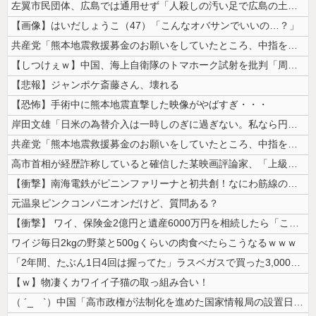
左翼市民団体、広島では通用せず「人殺しの汚い足で広島の土を踏むな！」→...
【画像】はいだしょうこ（47）「こんなオバサンでいいの…？」
共産党「熊本地震救援募金のお願いをしていたところ、中指を立てられました...
【しつけぇｗ】中国、海上自衛隊のトマホーク試射を批判「周辺の安全保障上...
【悲報】ジャンポケ斎藤さん、壊れる
【恐怖】手術中に熊本地震直撃した映像がやばすぎ・・・
岸田文雄「日米の為替介入は一時しのぎに過ぎない。私なら円を強くすること...
共産党「熊本地震救援募金のお願いをしていたところ、中指を立てられました...
高市首相が経歴詐称していると確信した某映画評論家、「上級公務員試験に合...
【衝撃】南海電鉄がピニンファリーナと初共創！なにわ筋線の新型特急が凄そ...
元温泉ピンクコンパニオンだけど、質問ある？
【衝撃】 ワイ、保険金2億円と遺産6000万円を相続したら「こう」なっ...
ワイジ毎日2kgの野菜と500gくらいの肉食べたらこうなるｗｗｗ
「2年間、たぶん1日4回は握ってた」ラスベガスで買った3,000円のキ...
【ｗ】物凄くカワイイ子猫の取っ組み合い！
（ ´_ゝ`）中国「高市政権が法制化を進めた国家情報局の設置日が7月3...