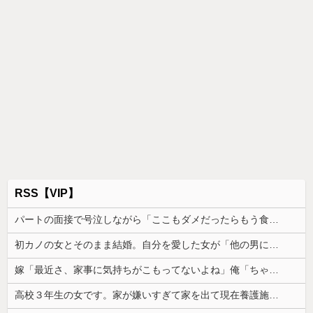
RSS【VIP】
パートの面接で号泣しながら「ここもダメだったらもう食べていけないんです」って熱弁してた人がいた
初カノの女とそのまま結婚。自分を愛した女が「他の男に抱かれてた」事実を知った俺、辛すぎる
嫁「最近さ、家事に気持ちがこもってないよね」俺「ちゃんとやってるだろ」→分担していたはずの家事を巡って夫婦で揉めることに…
高校３年生の女です。家が嫌いすぎて家を出て現在養護施設で暮らしています