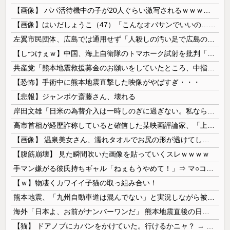
【画像】 パパ活待機中の子が20人ぐらい激写されるｗｗｗｗｗｗｗｗｗｗｗ
【画像】はいだしょうこ（47）「こんなオバサンでいいの…？」
左翼市民団体、広島では通用せず「人殺しの汚い足で広島の土を踏むな！」→広島県民「お前らの方が汚いんじゃ！」「ワシらが広島県民じゃ」
【しつけぇｗ】中国、海上自衛隊のトマホーク試射を批判「周辺の安全保障上の脅威を口実に再軍備を加速している」
共産党「熊本地震救援募金のお願いをしていたところ、中指を立てられました。中指がメガネに当たり、危うく怪我をするところでした」
【恐怖】手術中に熊本地震直撃した映像がやばすぎ・・・
【悲報】ジャンポケ斎藤さん、壊れる
岸田文雄「日米の為替介入は一時しのぎに過ぎない。私なら円を強くすることが出来る」
高市首相が経歴詐称していると確信した某映画評論家、「上級公務員試験に合格とは書いてないんですが…」とツッコミを受けまくり……
【画像】 温泉美女さん、濡れタオルでお尻の形が透けてしまう
【腹筋崩壊】 見た瞬間吹いた画像を貼っていくスレｗｗｗｗ
手マン嫌がる彼氏持ちギャル「ねぇもうやめて！」⇒ マ○コは正直だった結果…
【ｗ】物凄くカワイイ子猫の取っ組み合い！
熊本地震、「九州自動車道は混んでない」と実況しながら被災地へ向かう有名アナなどに批判殺到 全国紙記者「最新の状況をいち早く伝えることは報道機関としての責務」「情報を取り上げることには大きな意義がある」
海外「日本よ、お前がナンバーワンだ」 熊本地震直後の日本の対応のスピードに世界が衝撃
【猫】 ドアノブにカバンをかけていた。行けるかニャ？ → 猫はこうなります…