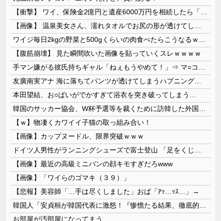
【衝撃】 ワイ、保険金2億円と遺産6000万円を相続したら「こう」なった・・・
【画像】 温泉美女さん、濡れタオルでお尻の形が透けてしまう
ワイジ毎日2kgの野菜と500gくらいの肉食べたらこうなるｗｗｗ
【腹筋崩壊】 見た瞬間吹いた画像を貼っていくスレｗｗｗｗ
手マン嫌がる彼氏持ちギャル「ねぇもうやめて！」⇒ マ○コは正直だった結果…
友廣南実アナ 海に落ちてパンツが透けてしまうハプニング！！【GIF動画あり】
本田望結、お○ぱいがでかすぎて浴衣を突き破ってしまう…
韓国のサッカー協会、W杯予選等を裁くために訪韓した外国人審判を「性接待」していた……大して強くもないチームが潤沢な予算を持ってりゃそうなるわな
【ｗ】物凄くカワイイ子猫の取っ組み合い！
【画像】カップヌードル、限界突破ｗｗｗ
ドイツ人男性がランニングシューズで富士登山 「足をくじいて動けない」
【画像】最近の高級ミニバンの顔キモすぎだろwww
【画像】「ワイらのゴマキ（３９）」
【悲報】美容師「…手は尽くしました」おば「ｱｯ…ｯｽ…」→
韓国人「安貞桓が韓国代表に激怒！『惨憺たる結果、徹底的な刷新が必要だ』と監督や協会を痛烈批判」
お部屋が汚部屋になってまう、、