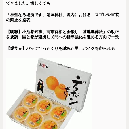
てきました。悔しくても」
「神聖なる場所です」靖国神社、境内におけるコスプレや軍装
の禁止を発表
【朗報】小池都知事、高市首相と会談し「墓地埋葬法」の改正
を要請 国と都が連携し民間への指導強化を進める方向で一致
【爆笑ｗ】バッグひったくりを試みた男、バイクを盗られる！