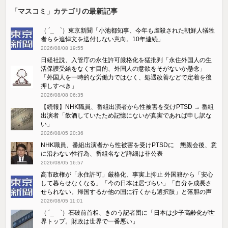
「マスコミ」カテゴリの最新記事
（ ´_ゝ`）東京新聞「小池都知事、今年も虐殺された朝鮮人犠牲
者らを追悼文を送付しない意向。10年連続」
2026/08/08 19:55
日経社説、入管庁の永住許可厳格化を猛批判「永住外国人の生
活保護受給をなくす目的、外国人の意欲をそがないか懸念」
「外国人を一時的な労働力ではなく、処遇改善などで定着を後
押しすべき」
2026/08/08 06:35
【続報】NHK職員、番組出演者から性被害を受けPTSD → 番組
出演者「飲酒していたため記憶にないが真実であれば申し訳な
い」
2026/08/05 20:36
NHK職員、番組出演者から性被害を受けPTSDに 懇親会後、意
に沿わない性行為、番組名など詳細は非公表
2026/08/05 16:57
高市政権が「永住許可」厳格化、事実上抑止 外国籍から「安心
して暮らせなくなる」「今の日本は居づらい」「自分を成長さ
せられない。帰国するか他の国に行くかも選択肢」と落胆の声
2026/08/05 11:01
（ ´_ゝ`）石破前首相、きのう記者団に「日本は少子高齢化が世
界トップ。財政は世界で一番悪い」