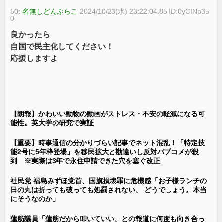
50:
名無しどんぶらこ
2024/10/23(水) 23:22:04.85 ID:0yCINp35
0
良かったら
自国で民主化してください！
応援しますよ
【朗報】かわいい動物の動画がストレス・不安の軽減になる可
能性。英大学の研究で実証
【重要】時事通信の分かりづらい記事でネット混乱！「特定技
能2号に5年枠登場」を移民拡大と勘違いし反対パブコメが殺
到 ※実際は3年で永住申請できた穴を塞ぐ改正
社民党 福島みずほ党首、国旗損壊罪に危機感「お子様ランチの
日の丸は折っても破っても処罰されない、 どうでしょう。本当
にそうなのか」
蓮舫議員「蓮舫だから叩いていい、との報道に何度も向き合っ