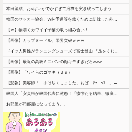
本田望結、お○ぱいがでかすぎて浴衣を突き破ってしまう…
韓国のサッカー協会、W杯予選等を裁くために訪韓した外国人審判を「性接待」していた……大して強くもないチームが潤沢な予算を持ってりゃそうなるわな
【ｗ】物凄くカワイイ子猫の取っ組み合い！
【画像】カップヌードル、限界突破ｗｗｗ
ドイツ人男性がランニングシューズで富士登山 「足をくじいて動けない」
【画像】最近の高級ミニバンの顔キモすぎだろwww
【画像】「ワイらのゴマキ（３９）」
【悲報】美容師「…手は尽くしました」おば「ｱｯ…ｯｽ…」→
韓国人「安貞桓が韓国代表に激怒！『惨憺たる結果、徹底的な刷新が必要だ』と監督や協会を痛烈批判」
お部屋が汚部屋になってまう、、