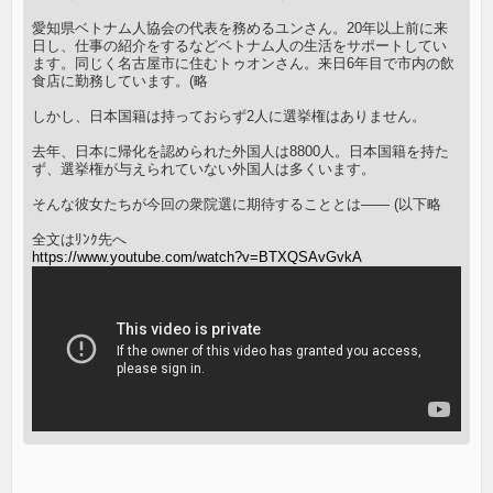
愛知県ベトナム人協会の代表を務めるユンさん。20年以上前に来
日し、仕事の紹介をするなどベトナム人の生活をサポートしてい
ます。同じく名古屋市に住むトゥオンさん。来日6年目で市内の飲
食店に勤務しています。(略
しかし、日本国籍は持っておらず2人に選挙権はありません。
去年、日本に帰化を認められた外国人は8800人。日本国籍を持た
ず、選挙権が与えられていない外国人は多くいます。
そんな彼女たちが今回の衆院選に期待することとは―― (以下略
全文はﾘﾝｸ先へ
https://www.youtube.com/watch?v=BTXQSAvGvkA