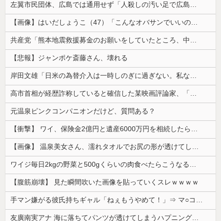
左翼市民団体、広島では通用せず「人殺しの汚い足で広島の土を踏むな！」→広島県民「お前らの方が汚いんじゃ！」「ワシらが広島県民じゃ」
【画像】はいだしょうこ（47）「こんなオバサンでいいの…？」
共産党「熊本地震救援募金のお願いをしていたところ、中指を立てられました。中指がメガネに当たり、危うく怪我をするところでした」
【悲報】ジャンポケ斎藤さん、壊れる
岸田文雄「日米の為替介入は一時しのぎに過ぎない。私なら円を強くすることが出来る」
高市首相が経歴詐称していると確信した某映画評論家、「上級公務員試験に合格とは書いてないんですが…」とツッコミを受けまくり……
元温泉ピンクコンパニオンだけど、質問ある？
【衝撃】 ワイ、保険金2億円と遺産6000万円を相続したら「こう」なった・・・
【画像】 温泉美女さん、濡れタオルでお尻の形が透けてしまう
ワイジ毎日2kgの野菜と500gくらいの肉食べたらこうなるｗｗｗ
【腹筋崩壊】 見た瞬間吹いた画像を貼っていくスレｗｗｗｗ
手マン嫌がる彼氏持ちギャル「ねぇもうやめて！」⇒ マ○コは正直だった結果…
友廣南実アナ 海に落ちてパンツが透けてしまうハプニング！！【GIF動画あり】