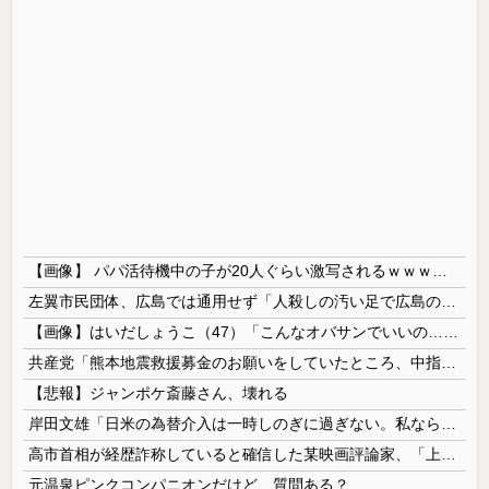
【画像】 パパ活待機中の子が20人ぐらい激写されるｗｗｗｗｗｗｗｗｗｗｗ
左翼市民団体、広島では通用せず「人殺しの汚い足で広島の土を踏むな！」→広島県民「お前らの方が汚いんじゃ！」「ワシらが広島県民じゃ」
【画像】はいだしょうこ（47）「こんなオバサンでいいの…？」
共産党「熊本地震救援募金のお願いをしていたところ、中指を立てられました。中指がメガネに当たり、危うく怪我をするところでした」
【悲報】ジャンポケ斎藤さん、壊れる
岸田文雄「日米の為替介入は一時しのぎに過ぎない。私なら円を強くすることが出来る」
高市首相が経歴詐称していると確信した某映画評論家、「上級公務員試験に合格とは書いてないんですが…」とツッコミを受けまくり……
元温泉ピンクコンパニオンだけど、質問ある？