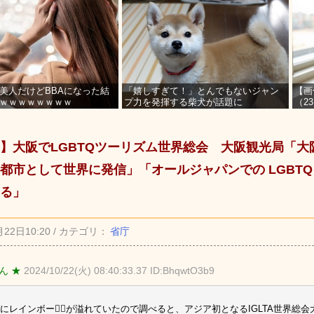
美人だけどBBAになった結
「嬉しすぎて！」とんでもないジャン
【画
ｗｗｗｗｗｗｗｗ
プ力を発揮する柴犬が話題に
（2
を募
】大阪でLGBTQツーリズム世界総会 大阪観光局「大阪
都市として世界に発信」「オールジャパンでの LGBTQ
る」
月22日10:20 / カテゴリ：
省庁
ん ★
2024/10/22(火) 08:40:33.37 ID:BhqwtO3b9
にレインボー🏳️‍🌈が溢れていたので調べると、アジア初となるIGLTA世界総