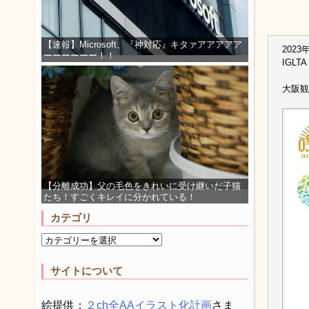
【速報】Microsoft、『神対応』キタァアアアアア
2023
ーーーーーー！！
IGLT
大阪観
【分離成功】父の毛色をきれいに受け継いだ子猫
たち！すごくキレイに分かれている！
カテゴリ
サイトについて
絵提供：
２ch全AAイラスト化計画
さま