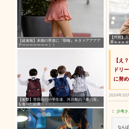
【愕然】元
【超速報】未婚の男達に『朗報』キタァアアアア
果ｗｗｗｗ
アーーーーーーー！！
【え？
ドリー
に努め
2024年10
【衝撃】世田谷の小学生達、河川敷の『桑の実』
を食べた結果・・・・
1:
少考さ
なんば