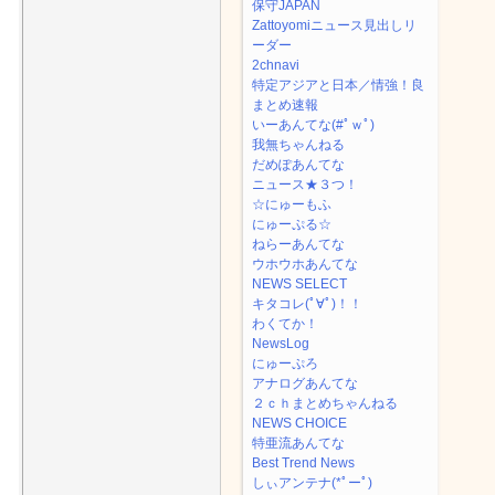
保守JAPAN
Zattoyomiニュース見出しリ
ーダー
2chnavi
特定アジアと日本／情強！良
まとめ速報
いーあんてな(#ﾟｗﾟ)
我無ちゃんねる
だめぽあんてな
ニュース★３つ！
☆にゅーもふ
にゅーぷる☆
ねらーあんてな
ウホウホあんてな
NEWS SELECT
キタコレ(ﾟ∀ﾟ)！！
わくてか！
NewsLog
にゅーぷろ
アナログあんてな
２ｃｈまとめちゃんねる
NEWS CHOICE
特亜流あんてな
Best Trend News
しぃアンテナ(*ﾟーﾟ)