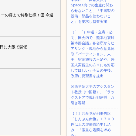
SpaceX向けの生産に関わ
らせないこと」「中国製の
ーの扉まで特別仕様！👏 今週
設備・部品を使わないこ
と」を要求し監査実施
（ ´_ゝ`）中道・立憲・公
明、国会内で「熊本地震対
策本部会議」各省庁からヒ
6日に大阪で開催
アリング・現地から意見聴
取「パーティション、人
手、宿泊施設の不足や、外
国人実習生の方々にも対応
してほしい」今日の午後、
政府に要望書を提出
関西学院大学のアシスタン
ト教授（中国籍）、ドラッ
グストアで現行犯逮捕 万
引き容疑
【！】共産党が刑事告訴
「しんぶん赤旗」１７００
件以上の虚偽購読申し込
み 「厳重な処罰を求め
る」