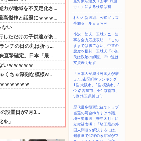
盗対策法違反（去年9月施
行）」による検挙は初
れいわ新選組、公式グッズ
半額セールｗｗｗｗ
小沢一郎氏、玉城デニー知
事を全力応援表明 「この
ままでは勝てない」中道の
態度を批判 玉城氏「小沢
氏は政治の師匠」※中道は
支援表明せず
「日本人が減り外国人が増
えた｣市区町村ランキング
1位 大阪市、2位 横浜市、3
位 名古屋市、4位 京都市、
5位 埼玉県川口市
歴代最多得票記録でトップ
当選の河合ゆうすけ市議、
埼玉知事選（来年８月）に
立候補表明！「埼玉県の外
国人問題を解決するには、
知事選で保守の政治家が立