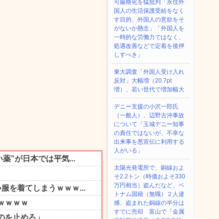
可厳格化を猛批判「永住外
国人の生活保護受給をなく
す目的、外国人の意欲をそ
がないか懸念」「外国人を
一時的な労働力ではなく、
処遇改善などで定着を後押
しすべき」
東大調査「外国人受け入れ
反対」大幅増（20.7pt
増）、若い世代で増加幅大
デニー支援の小沢一郎氏
（一般人）、辺野古沖事故
について「玉城デニー知事
の責任ではないが、不幸な
出来事を悪宣伝に利用する
人がいる」
太陽光発電所で、銅線およ
そ2.2トン（時価およそ330
万円相当）盗んだなど、ベ
トナム国籍（無職）２人逮
捕、盗まれた銅線の半分は
すでに売却 富山で「金属