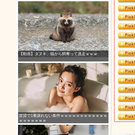
【動画】タヌキ、猫から餌奪って逃走ｗｗｗ
賃貸で1番譲れない条件ｗｗｗｗｗｗｗｗｗｗｗｗ
ｗｗｗｗｗｗｗ