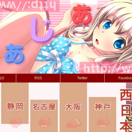
紹介
RSS
Twitter
Facebo