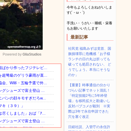
今年もよろしくおねがいしま
す(´・ω・`)
手洗い・うがい・睡眠・栄養
もお願いいたします
最新記事
社民党 福島みずほ党首、国
旗損壊罪に危機感「お子様
Powered by 
GliaStudios
ランチの日の丸は折っても
破っても処罰されない、 ど
うでしょう。本当にそうな
Mute
のか」
【重要】時事通信の分かり
づらい記事でネット混乱！
「特定技能2号に5年枠登
場」を移民拡大と勘違いし
反対パブコメが殺到 ※実
際は3年で永住申請できた
穴を塞ぐ改正
日経社説、入管庁の永住許