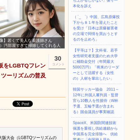
ち上がるしかない」保守一
本化を訴え
（ ´_ゝ`）中国、広島原爆投
下から８１年を迎えたこと
を受け「日本は原爆被害者
の立場で同情を買おうとす
るのを止めろ」
像】若くて美人な看護師さん
3）汚部屋すぎて掃除してくれる人
集ｗｗｗ
【平等は？】文科省、若手
女性研究者支援のため大学
30
に補助金交付（年間最大
をLGBTQフレン
コメント
5000万円）「将来のリーダ
ーとして活躍する（女性
 ツーリズムの普及
の）人材を輩出したい」
韓国サッカー協会 2011～
12年に外国人審判員・監督
官ら10数人を性接待（W杯
予選、五輪予選が含まれ
る）国会議員が事実確認
SpaceX、米国防関連技術
保護を重視し供給連鎖から
中国系を完全排除へ 供給
会大阪大会（LGBTQツーリズムの
業者に「中国籍人員を