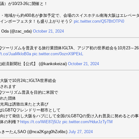
議）が10/23-26に開催と！
国・地域から約400名が参加予定で、会場のスイスホテル南海大阪はエレベータ
インボーフェスタ！も盛り上がりそう🎈
pic.twitter.com/Q57BtOTPi0
 Oda (@zac_oda)
October 21, 2024
TQツーリズムを普及する旅行業団体IGLTA、アジア初の世界総会を10月23～2
//t.co/JuaMkloB0a
pic.twitter.com/0oznX9PEkL
経済新聞社【公式】 (@kankokeizai)
October 21, 2024
大阪で10月24にIGLTA世界総会
されます
TQツーリズム普及を目的に米国で
れた団体
光局は誘致出来たと大喜び
はLGBTQフレンドリー都市として
向けて発信し大阪をハブにして全国のLGBTQの受け入れ普及に努めるとの事
体の利権？
https://t.co/WiE87j5lJz
pic.twitter.com/HdurJzTyTM
きーたんSAO (@nca2Kgzg0hZo6bc)
July 27, 2024