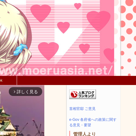
ok
詳しく見る
arrow_forward_ios
首相官邸 ご意見
e-Gov 各府省への政策に関す
る意見・要望
管理人より