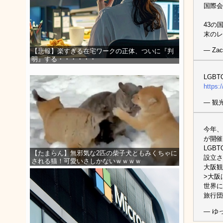
国際会
43の
末のレ
— Zac
【悲報】楽すぎる在宅ワークの正体、ついに『判
明』する・・・・・・
LGB
https:
— 観光
今年、
が開催
LGB
【たまらん】無邪気な2匹の柴子犬ともみくちゃに
設立さ
される猫！可愛いさしかないｗｗｗｗ
大阪観
>大阪
世界に
旅行団
— ゆっ