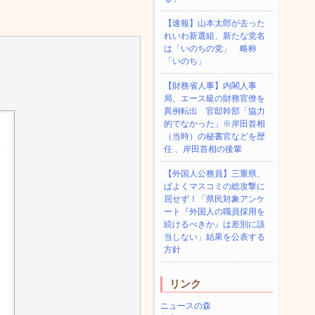
【速報】山本太郎が去った
れいわ新選組、新たな党名
は「いのちの党」 略称
「いのち」
【財務省人事】内閣人事
局、エース級の財務官僚を
異例転出 官邸幹部「協力
的でなかった」※岸田首相
（当時）の秘書官などを歴
任 、岸田首相の後輩
【外国人公務員】三重県、
ぱよくマスコミの総攻撃に
屈せず！「県民対象アンケ
ート『外国人の職員採用を
続けるべきか』は差別に該
当しない」結果を公表する
方針
リンク
ニュースの森