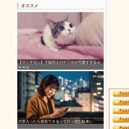
オススメ
【マンチカン】子猫同士のケンカが可愛すぎるｗ
ｗｗｗ
大学入ったら彼女できるって言ってた奴来い