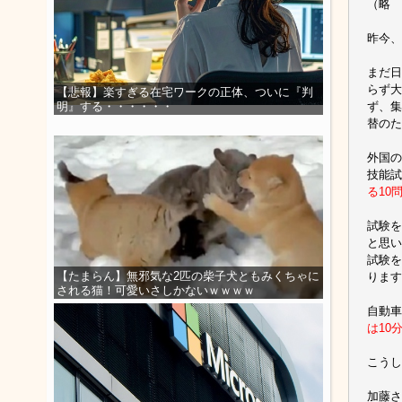
（略
昨今、
まだ日
らず大
【悲報】楽すぎる在宅ワークの正体、ついに『判
ず、集
明』する・・・・・・
替のた
外国の
技能試
る10
試験を
と思い
試験を
【たまらん】無邪気な2匹の柴子犬ともみくちゃに
ります
される猫！可愛いさしかないｗｗｗｗ
自動車
は10
こう
加藤さ