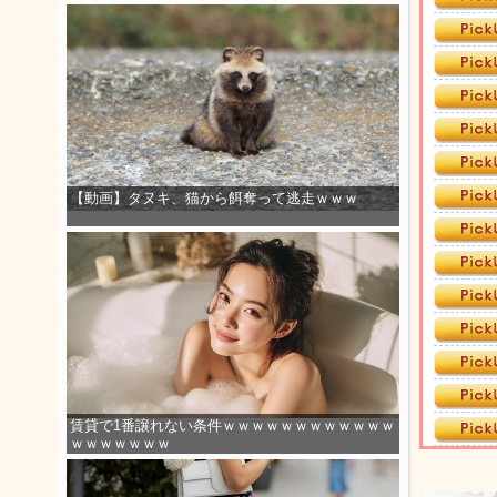
【動画】タヌキ、猫から餌奪って逃走ｗｗｗ
賃貸で1番譲れない条件ｗｗｗｗｗｗｗｗｗｗｗｗ
ｗｗｗｗｗｗｗ