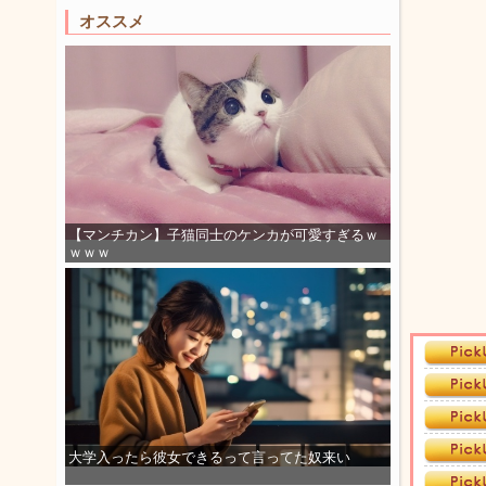
オススメ
【マンチカン】子猫同士のケンカが可愛すぎるｗ
ｗｗｗ
大学入ったら彼女できるって言ってた奴来い