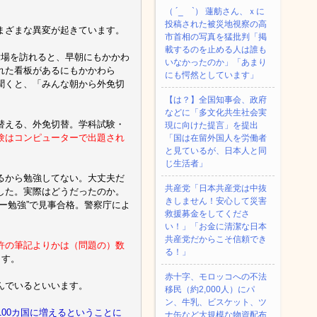
（ ´_ゝ`） 蓮舫さん、ｘに
投稿された被災地視察の高
まざまな異変が起きています。
市首相の写真を猛批判「掲
載するのを止める人は誰も
験場を訪れると、早朝にもかかわ
いなかったのか」「あまり
れた看板があるにもかかわら
にも愕然としています」
聞くと、「みんな朝から外免切
【は？】全国知事会、政府
などに「多文化共生社会実
替える、外免切替。学科試験・
現に向けた提言」を提出
験はコンピューターで出題され
「国は在留外国人を労働者
と見ているが、日本人と同
じ生活者」
るから勉強してない。大丈夫だ
共産党「日本共産党は中抜
した。実際はどうだったのか。
きしません！安心して災害
ー勉強”で見事合格。警察庁によ
救援募金をしてくださ
い！」「お金に清潔な日本
共産党だからこそ信頼でき
許の筆記よりかは（問題の）数
る！」
ます。
赤十字、モロッコへの不法
んでいるといいます。
移民（約2,000人）にパ
ン、牛乳、ビスケット、ツ
00カ国に増えるということに
ナ缶など大規模な物資配布