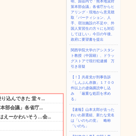
明、国会内で「熊本地震対
策本部会議」各省庁からヒ
アリング・現地から意見聴
取「パーティション、人
手、宿泊施設の不足や、外
国人実習生の方々にも対応
してほしい」今日の午後、
政府に要望書を提出
関西学院大学のアシスタン
ト教授（中国籍）、ドラッ
グストアで現行犯逮捕 万
引き容疑
【！】共産党が刑事告訴
「しんぶん赤旗」１７００
件以上の虚偽購読申し込
み 「厳重な処罰を求め
る」
【速報】山本太郎が去った
れいわ新選組、新たな党名
は「いのちの党」 略称
「いのち」