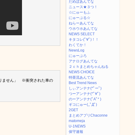
だめぽあんてな
ニュース★３つ！
☆にゅーもふ
にゅーぷる☆
ねらーあんてな
ウホウホあんてな
NEWS SELECT
キタコレ(ﾟ∀ﾟ)！！
わくてか！
NewsLog
にゅーぷろ
アナログあんてな
２ｃｈまとめちゃんねる
NEWS CHOICE
特亜流あんてな
ありません」 ※衝突された車の
Best Trend News
しぃアンテナ(*ﾟーﾟ)
つーアンテナ(*ﾟ∀ﾟ)
のーアンテナ(ﾟAﾟ* )
ギコにゅー(,,ﾟДﾟ)
2GET
まとめアプリChaconne
matomeja
U-1NEWS
保守速報