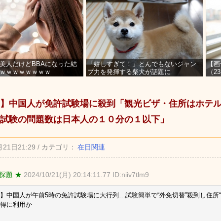
美人だけどBBAになった結
「嬉しすぎて！」とんでもないジャン
【画
ｗｗｗｗｗｗｗｗ
プ力を発揮する柴犬が話題に
（2
を募
】中国人が免許試験場に殺到「観光ビザ・住所はホテ
試験の問題数は日本人の１０分の１以下」
月21日21:29 / カテゴリ：
在日関連
探題 ★
2024/10/21(月) 20:14:11.77 ID:niiv7tlm9
】中国人が午前5時の免許試験場に大行列…試験簡単で“外免切替”殺到し住所
得に利用か