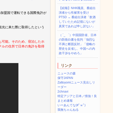
【続報】NHK職員、番組出
の加盟国で運転できる国際免許が
演者から性被害を受け
PTSD → 番組出演者「飲酒
していたため記憶にないが
真実であれば申し訳ない」
観光に来た際に取得したという
（ ´_ゝ`）中国国防省、日本
の防衛白書を批判「強烈な
も可能。そのため、宿泊したホ
不満と断固反対」「侵略の
テルの住所で日本の免許を取得
歴史を反省し、中国への内
政干渉をやめろ」
リンク
ニュースの森
保守JAPAN
Zattoyomiニュース見出しリ
ーダー
2chnavi
特定アジアと日本／情強！良
まとめ速報
いーあんてな(#ﾟｗﾟ)
我無ちゃんねる