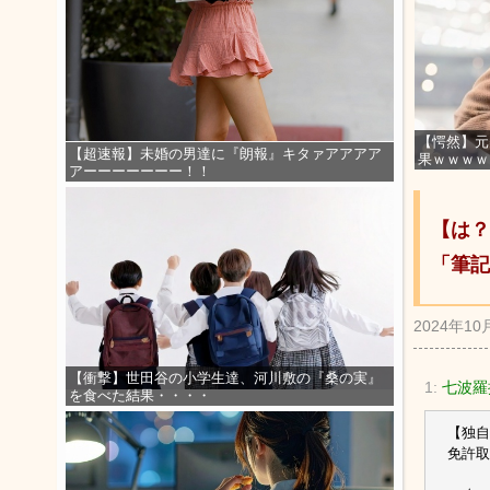
【愕然】元
【超速報】未婚の男達に『朗報』キタァアアアア
果ｗｗｗｗ
アーーーーーーー！！
【は？
「筆記
2024年10
【衝撃】世田谷の小学生達、河川敷の『桑の実』
1:
七波羅
を食べた結果・・・・
【独自
免許取