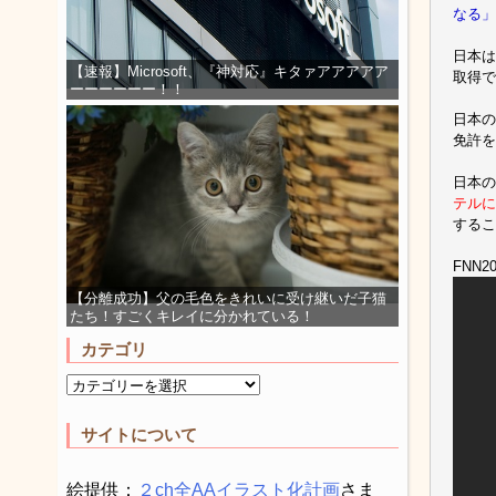
なる」
日本は
【速報】Microsoft、『神対応』キタァアアアアア
取得で
ーーーーーー！！
日本の
免許を
日本の
テルに
するこ
FNN2
【分離成功】父の毛色をきれいに受け継いだ子猫
たち！すごくキレイに分かれている！
カテゴリ
サイトについて
絵提供：
２ch全AAイラスト化計画
さま