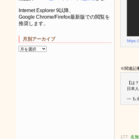
Internet Explorer 9以降、
Google Chrome/Firefox最新版での閲覧を
推奨します。
月別アーカイブ
https:
※関連記
【は？
日本人
— もえ
177:
名無