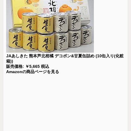
JAあしきた 熊本芦北柑橘 デコポン&甘夏缶詰め (10缶入り(化粧
箱))
販売価格: ￥5,665 税込
Amazonの商品ページを見る