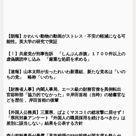
【朗報】かわいい動物の動画がストレス・不安の軽減になる可
能性。英大学の研究で実証
【！】共産党が刑事告訴 「しんぶん赤旗」１７００件以上の
虚偽購読申し込み 「厳重な処罰を求める」
【速報】山本太郎が去ったれいわ新選組、新たな党名は「いの
ちの党」 略称「いのち」
【財務省人事】内閣人事局、エース級の財務官僚を異例転出
官邸幹部「協力的でなかった」※岸田首相（当時）の秘書官な
どを歴任 、岸田首相の後輩
【外国人公務員】三重県、ぱよくマスコミの総攻撃に屈せず！
「県民対象アンケート『外国人の職員採用を続けるべきか』は
差別に該当しない」結果を公表する方針
森山前幹事長が暴露「高市総理のSNS投稿が習主席を怒らせ