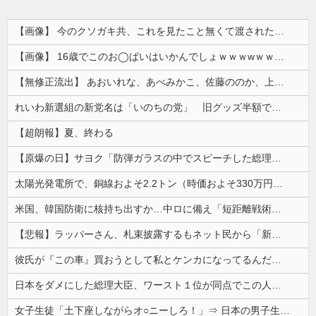
【画像】 今のクソガキ共、これを見たこと無くて渡されたらパニクるらしいｗｗｗｗｗｗｗｗｗｗｗｗｗ
【画像】 16歳でこのお◯ぱいはいかんでしょｗｗｗwｗｗｗｗｗｗｗｗ❤
【無修正流出】 あおいれな、あべみかこ、佐藤ののか、上川星空、美園和花！人気女優5人のマ●コが高画質で丸見えに！
れいわ新選組の新党名は「いのちの党」 旧グッズ半額で販売 どうなる秘書給与疑惑
【超朗報】夏、終わる
【原爆の日】サヨク「防弾ガラスの中でスピーチした総理がこれまでいたんだろうか。オバマ大統領でさえ、防弾ガラスなんてなかった！」→石破茂＆オバマ大...
太陽光発電所で、銅線およそ2.2トン（時価およそ330万円相当）盗んだなど、ベトナム国籍（無職）２人逮捕、盗まれた銅線の半分はすでに売却 富山で...
米国、韓国防衛に核持ち出すか…中ロに備え「短距離戦術核」を検討！
【悲報】ラッパーさん、札束披露するもネット民から「新社会人の初ボーナスくらいしかない」と笑われる
彼氏が『この車』買おうとして私とケンカになってるんだけどｗｗｗｗｗｗ
日本をダメにした総理大臣、ワースト１位が同点でこの人ｗｗｗｗｗｗ
女子生徒「土下座しながらオ○ニーしろ！」⇒ 日本の男子生徒への性的いじめ動画がエ□すぎる