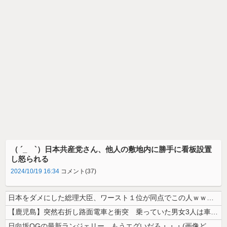
（ ´_ゝ`）日本共産党さん、他人の敷地内に勝手に看板設置
し怒られる
2024/10/19 16:34
コメント(37)
日本をダメにした総理大臣、ワースト１位が同点でこの人ｗｗｗｗｗｗ
【鹿児島】突然右折し路面電車と衝突 乗っていた男女3人は車を放置しダッ...
日向坂OGの最新ランジェリー、もうエグいだろ・・・(画像どーん)