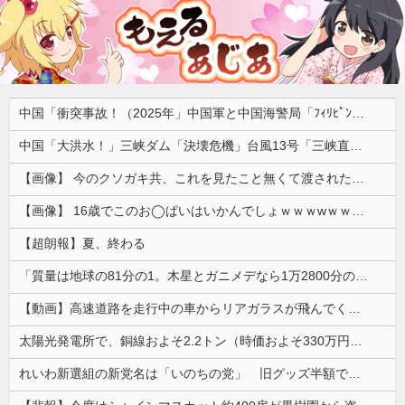
中国「衝突事故！（2025年」中国軍と中国海警局「ﾌｨﾘﾋﾟﾝ船の追跡中に衝突！（8/11」中国「2人死亡」中国政府「1年間隠蔽」日本「隠蔽された事実報道！（2026年」→
中国「大洪水！」三峡ダム「決壊危機」台風13号「三峡直撃確定」日本「最も強い勢力で接近！（伊勢湾台風級」台風13号と15号「中国本土でぶつかり合う（前代未聞」→
【画像】 今のクソガキ共、これを見たこと無くて渡されたらパニクるらしいｗｗｗｗｗｗｗｗｗｗｗｗｗ
【画像】 16歳でこのお◯ぱいはいかんでしょｗｗｗwｗｗｗｗｗｗｗｗ❤
【超朗報】夏、終わる
「質量は地球の81分の1。木星とガニメデなら1万2800分の1」月がどれだけ規格外なのか、数字で並べてみると…
【動画】高速道路を走行中の車からリアガラスが飛んでくる事故(ﾟoﾟ)
太陽光発電所で、銅線およそ2.2トン（時価およそ330万円相当）盗んだなど、ベトナム国籍（無職）２人逮捕、盗まれた銅線の半分はすでに売却 富山で...
れいわ新選組の新党名は「いのちの党」 旧グッズ半額で販売 どうなる秘書給与疑惑