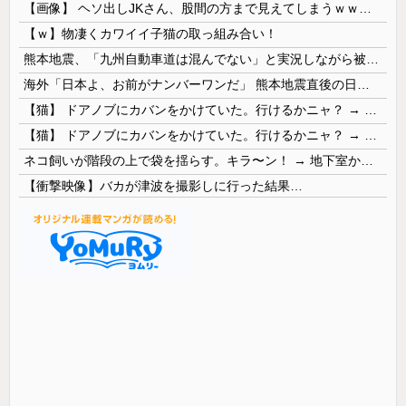
【画像】 ヘソ出しJKさん、股間の方まで見えてしまうｗｗｗｗｗｗｗｗｗ
【ｗ】物凄くカワイイ子猫の取っ組み合い！
熊本地震、「九州自動車道は混んでない」と実況しながら被災地へ向かう有名アナなどに批判殺到 全国紙記者「最新の状況をいち早く伝えることは報道機関としての責務」「情報を取り上げることには大きな意義がある」
海外「日本よ、お前がナンバーワンだ」 熊本地震直後の日本の対応のスピードに世界が衝撃
【猫】 ドアノブにカバンをかけていた。行けるかニャ？ → 猫はこうなります…
【猫】 ドアノブにカバンをかけていた。行けるかニャ？ → 猫はこうなります…
ネコ飼いが階段の上で袋を揺らす。キラ〜ン！ → 地下室からヤツが現れる…
【衝撃映像】バカが津波を撮影しに行った結果…