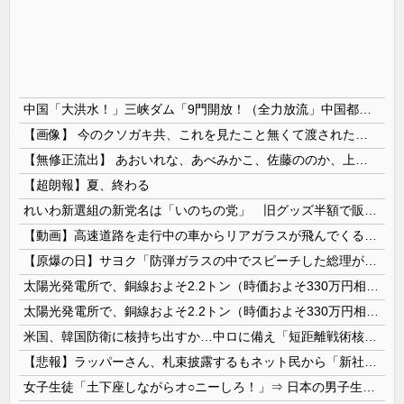
中国「大洪水！」三峡ダム「9門開放！（全力放流」中国都市「三峡沿線の道路水没」中国政府「高速道路封鎖！」中国ダム「緊急放流に合わせて開門（土砂崩れ発生」→
【画像】 今のクソガキ共、これを見たこと無くて渡されたらパニクるらしいｗｗｗｗｗｗｗｗｗｗｗｗｗ
【無修正流出】 あおいれな、あべみかこ、佐藤ののか、上川星空、美園和花！人気女優5人のマ●コが高画質で丸見えに！
【超朗報】夏、終わる
れいわ新選組の新党名は「いのちの党」 旧グッズ半額で販売 どうなる秘書給与疑惑
【動画】高速道路を走行中の車からリアガラスが飛んでくる事故(ﾟoﾟ)
【原爆の日】サヨク「防弾ガラスの中でスピーチした総理がこれまでいたんだろうか。オバマ大統領でさえ、防弾ガラスなんてなかった！」→石破茂＆オバマ大...
太陽光発電所で、銅線およそ2.2トン（時価およそ330万円相当）盗んだなど、ベトナム国籍（無職）２人逮捕、盗まれた銅線の半分はすでに売却 富山で...
太陽光発電所で、銅線およそ2.2トン（時価およそ330万円相当）盗んだなど、ベトナム国籍（無職）２人逮捕、盗まれた銅線の半分はすでに売却 富山で...
米国、韓国防衛に核持ち出すか…中ロに備え「短距離戦術核」を検討！
【悲報】ラッパーさん、札束披露するもネット民から「新社会人の初ボーナスくらいしかない」と笑われる
女子生徒「土下座しながらオ○ニーしろ！」⇒ 日本の男子生徒への性的いじめ動画がエ□すぎる