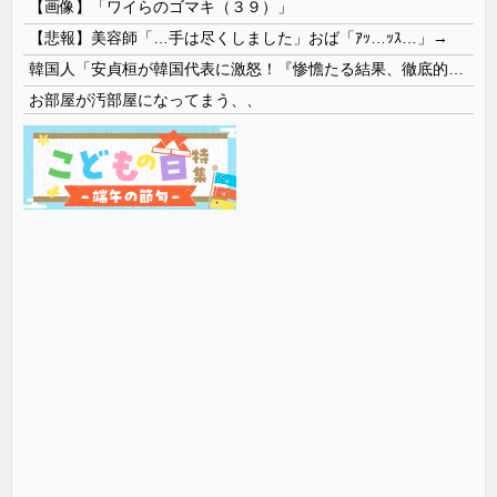
【画像】「ワイらのゴマキ（３９）」
【悲報】美容師「…手は尽くしました」おば「ｱｯ…ｯｽ…」→
韓国人「安貞桓が韓国代表に激怒！『惨憺たる結果、徹底的な刷新が必要だ』と監督や協会を痛烈批判」
お部屋が汚部屋になってまう、、