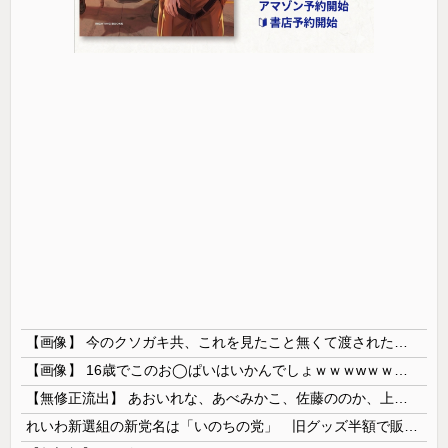
【画像】 今のクソガキ共、これを見たこと無くて渡されたらパニクるらしいｗｗｗｗｗｗｗｗｗｗｗｗｗ
【画像】 16歳でこのお◯ぱいはいかんでしょｗｗｗwｗｗｗｗｗｗｗｗ❤
【無修正流出】 あおいれな、あべみかこ、佐藤ののか、上川星空、美園和花！人気女優5人のマ●コが高画質で丸見えに！
れいわ新選組の新党名は「いのちの党」 旧グッズ半額で販売 どうなる秘書給与疑惑