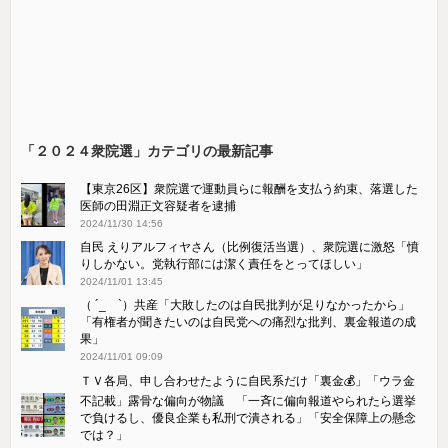
「２０２４衆院選」カテゴリの最新記事
【東京26区】衆院選で運動員らに報酬を支払う約束、落選した
医師の田淵正文容疑者を逮捕
2024/11/30 14:56
自民 えりアルフィヤさん（比例復活当選）、衆院選に激怒「憤
りしかない。党執行部には潔く責任をとってほしい」
2024/11/01 13:45
（ ´_ゝ`）共産「大敗したのは自民批判が足りなかったから」
「有権者が聞きたいのは自民党への痛烈な批判、裏金報道の成
果」
2024/11/01 09:09
ＴＶ各局、申し合わせたように自民系だけ「裏金💰」「ウラ金
不記載」露骨な偏向が物議 「一斉に偏向報道やられたら選挙
で負けるし、優良企業も私刑で潰される」「安全保障上の懸念
では？」