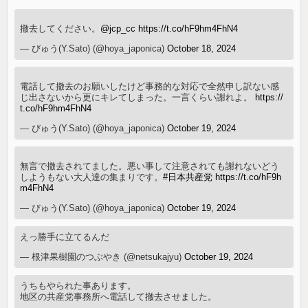
撤去してください。
@jcp_cc
https://t.co/hF9hm4FhN4
— びゅう(Y.Sato) (@hoya_japonica)
October 18, 2024
電話して撤去のお願いしたけど事務的な対応で全然申し訳ない感
じ出さないから更にキレてしまった。一言くらい謝れよ。
https://
t.co/hF9hm4FhN4
— びゅう(Y.Sato) (@hoya_japonica)
October 19, 2024
無言で撤去されてました。悪い事して注意されても謝れないどう
しようもない大人達の集まりです。
#日本共産党
https://t.co/hF9h
m4FhN4
— びゅう(Y.Sato) (@hoya_japonica)
October 19, 2024
えっ勝手に立てるんだ
— 根津果樹園のつぶやき (@netsukajyu)
October 19, 2024
うちもやられた事あります。
地区の共産党事務所へ電話して撤去させました。