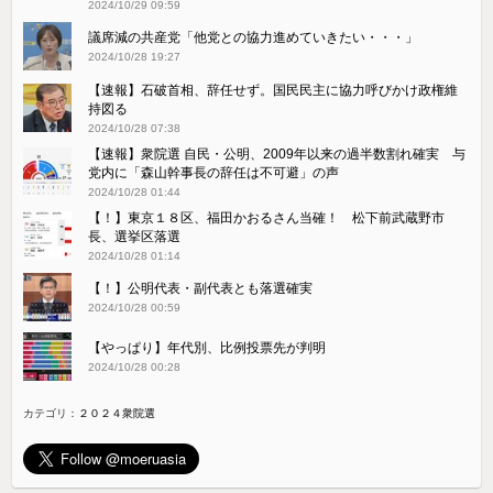
2024/10/29 09:59
議席減の共産党「他党との協力進めていきたい・・・」
2024/10/28 19:27
【速報】石破首相、辞任せず。国民民主に協力呼びかけ政権維
持図る
2024/10/28 07:38
【速報】衆院選 自民・公明、2009年以来の過半数割れ確実 与
党内に「森山幹事長の辞任は不可避」の声
2024/10/28 01:44
【！】東京１８区、福田かおるさん当確！ 松下前武蔵野市
長、選挙区落選
2024/10/28 01:14
【！】公明代表・副代表とも落選確実
2024/10/28 00:59
【やっぱり】年代別、比例投票先が判明
2024/10/28 00:28
カテゴリ：
２０２４衆院選