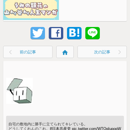
home
前の記事
次の記事
自宅の敷地内に勝手に立てられてキレている。
どうしてくれんのこれ。
#日本共産党
pic.twitter.com/WTQgIupopW