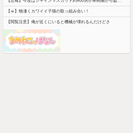
【悲報】今度はシャインマスカット約400房が果樹園から盗まれる 参議院議員「日本人ではないと思う」
【ｗ】物凄くカワイイ子猫の取っ組み合い！
【閲覧注意】俺が近くにいると機械が壊れるんだけどさ