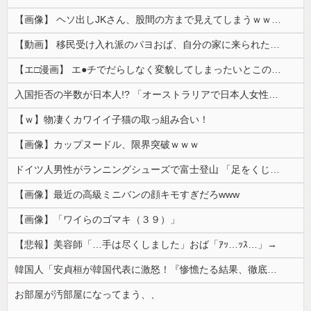
【画像】 ヘソ出しJKさん、股間の方まで見えてしまうｗｗｗｗｗｗｗｗｗ
【動画】 移民受け入れ派のパヨおば、自分の家に来られたら全力で拒否るｗｗｗｗｗｗｗｗｗｗｗｗ
【エ□漫画】 エ●チでだらしなく変貌してしまったいとこのお姉ちゃんにチン○ン搾り取られちゃうショタ君…！
入国拒否の半数が日本人!? 「オーストラリアで日本人女性が売春」
【ｗ】物凄くカワイイ子猫の取っ組み合い！
【画像】カップヌードル、限界突破ｗｗｗ
ドイツ人男性がランニングシューズで富士登山 「足をくじいて動けない」
【画像】最近の高級ミニバンの顔キモすぎだろwww
【画像】「ワイらのゴマキ（３９）」
【悲報】美容師「…手は尽くしました」おば「ｱｯ…ｯｽ…」→
韓国人「安貞桓が韓国代表に激怒！『惨憺たる結果、徹底的な刷新が必要だ』と監督や協会を痛烈批判」
お部屋が汚部屋になってまう、、