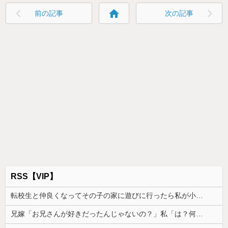
home
前の記事
次の記事
RSS【VIP】
転校生と仲良くなってその子の家に遊びに行ったら私が小さい頃に撮った写真があった
兄嫁「お兄さんが好きだったんじゃないの？」私「は？何の話？」→意味不明な発言の真相が後日明らかになり…