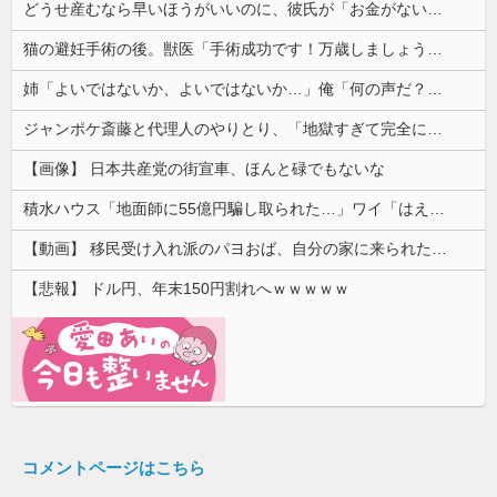
どうせ産むなら早いほうがいいのに、彼氏が「お金がない今は産めない」と言う。じゃあいくら貯めたら出産に踏み切れるの？と聞いたら...
猫の避妊手術の後。獣医「手術成功です！万歳しましょう」私「ばんざーい！」→安心した直後、思わぬ出来事が待っていて…
姉「よいではないか、よいではないか…」俺「何の声だ？」→気になって部屋を開けたら予想外の光景が広がっていて…
ジャンポケ斎藤と代理人のやりとり、「地獄すぎて完全にコントになってる……」と衝撃を受ける人が続出中
【画像】 日本共産党の街宣車、ほんと碌でもないな
積水ハウス「地面師に55億円騙し取られた…」ワイ「はえーかわいそう…会社滅茶苦茶やろなぁ」
【動画】 移民受け入れ派のパヨおば、自分の家に来られたら全力で拒否るｗｗｗｗｗｗｗｗｗｗｗｗ
【悲報】 ドル円、年末150円割れへｗｗｗｗｗ
コメントページはこちら