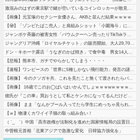
激混みのはずの東京駅で鍵が空いているコインロッカーが散見、「ラッキー」...
【画像】元宝塚のセクシー女優さん、AKBと並んだ結果ｗｗｗｗ
【🧟】「ゾンビたばこ売人」と肩組みショット「小園海斗」に注がれる“厳...
ジャンポケ斉藤の被害女性「バウムクーヘン売ったりTikTokライブして...
ジャングリア沖縄「ロイヤルチケット」の販売開始、大人29,700円にｗ...
ドン・キホーテ露店「うなぎのかば焼き」で食中毒 男女14人が発熱や腹痛...
【悲報】熊本市、ガチでやらかしてしまう・・・・
【速報】ワンピースの「世界に5種しかない飛行能力」発言の謎が解けるww...
【画像】 今のクソガキ共、これを見たこと無くて渡されたらパニクるらしい...
【画像】 16歳でこのお◯ぱいはいかんでしょｗｗｗwｗｗｗｗｗｗｗｗ❤
彼氏が『この車』買おうとして私とケンカになってるんだけどｗｗｗｗｗｗ
【画像】 まま「なんかプール入ってたら学生にめっちゃ見られたw」
【ｗ】物凄くカワイイ子猫の取っ組み合い！
（ ´_ゝ`）中国「高市政権が法制化を進めた国家情報局の設置日が7月3...
中曽根元首相「北東アジアで急激な変化 日韓協力強化を」