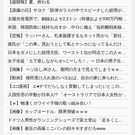
【超朗報】夏、終わる
【原爆の日】サヨク「防弾ガラスの中でスピーチした総理がこれまでいたんだろうか。オバマ大統領でさえ、防弾ガラスなんてなかった！」→石破茂＆オバマ大...
太陽光発電所で、銅線およそ2.2トン（時価およそ330万円相当）盗んだなど、ベトナム国籍（無職）２人逮捕、盗まれた銅線の半分はすでに売却 富山で...
米国、韓国防衛に核持ち出すか…中ロに備え「短距離戦術核」を検討！
【悲報】ラッパーさん、札束披露するもネット民から「新社会人の初ボーナスくらいしかない」と笑われる
彼氏が『この車』買おうとして私とケンカになってるんだけどｗｗｗｗｗｗ
日本をダメにした総理大臣、ワースト１位が同点でこの人ｗｗｗｗｗｗ
女子生徒「土下座しながらオ○ニーしろ！」⇒ 日本の男子生徒への性的いじめ動画がエ□すぎる
【画像】 ヘソ出しJKさん、股間の方まで見えてしまうｗｗｗｗｗｗｗｗｗ
【動画】 移民受け入れ派のパヨおば、自分の家に来られたら全力で拒否るｗｗｗｗｗｗｗｗｗｗｗｗ
【エ□漫画】 エ●チでだらしなく変貌してしまったいとこのお姉ちゃんにチン○ン搾り取られちゃうショタ君…！
入国拒否の半数が日本人!? 「オーストラリアで日本人女性が売春」
【ｗ】物凄くカワイイ子猫の取っ組み合い！
【画像】カップヌードル、限界突破ｗｗｗ
ドイツ人男性がランニングシューズで富士登山 「足をくじいて動けない」
【画像】最近の高級ミニバンの顔キモすぎだろwww