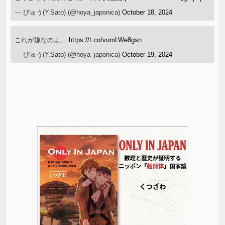
— びゅう(Y.Sato) (@hoya_japonica)
October 18, 2024
これが嫌なのよ。
https://t.co/vumLWe8gsn
— びゅう(Y.Sato) (@hoya_japonica)
October 19, 2024