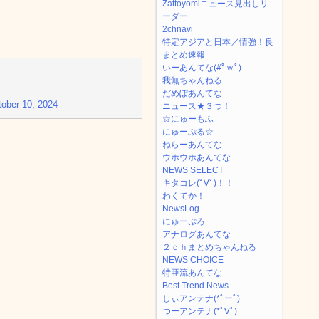
Zattoyomiニュース見出しリ
ーダー
2chnavi
特定アジアと日本／情強！良
まとめ速報
いーあんてな(#ﾟｗﾟ)
我無ちゃんねる
だめぽあんてな
ober 10, 2024
ニュース★３つ！
☆にゅーもふ
にゅーぷる☆
ねらーあんてな
ウホウホあんてな
NEWS SELECT
キタコレ(ﾟ∀ﾟ)！！
わくてか！
NewsLog
にゅーぷろ
アナログあんてな
２ｃｈまとめちゃんねる
NEWS CHOICE
特亜流あんてな
Best Trend News
しぃアンテナ(*ﾟーﾟ)
つーアンテナ(*ﾟ∀ﾟ)