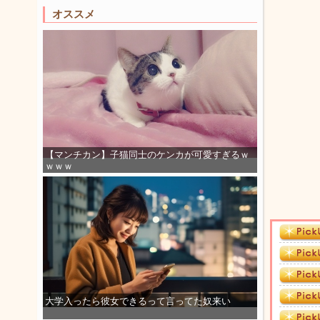
オススメ
【マンチカン】子猫同士のケンカが可愛すぎるｗ
ｗｗｗ
大学入ったら彼女できるって言ってた奴来い