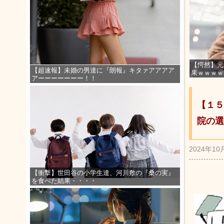
【愕然】元
【超速報】未婚の男達に『朗報』キタァアアアア
果ｗｗｗｗ
アーーーーーーー！！
【１５
院の選
2024年10
【衝撃】世田谷の小学生達、河川敷の『桑の実』
を食べた結果・・・・