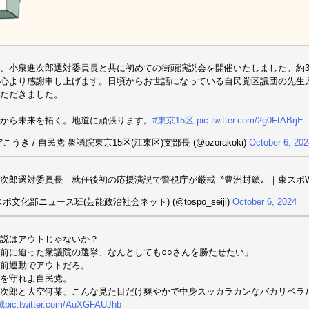
、小泉進次郎選対委員長と共に初めての街頭演説会を開催いたしました。約3
心より感謝申し上げます。日頃からお世話になっている自民党区議団の先生
ただきました。
から未来を拓く。地道に頑張ります。
#東京15区
pic.twitter.com/2g0FtABrjE
こうき / 自民党 衆議院東京15区(江東区)支部長 (@ozorakoki)
October 6, 202
次郎選対委員長 就任後初の応援演説で警視庁が厳戒〝豊洲封鎖〟｜東スポ
ポ文化部ニュース班(芸能政治社会ネット) (@tospo_seiji)
October 6, 2024
説はアウトじゃないか？
前に迫った衆議院の選挙、なんとしても○○さんを勝たせたい」
前運動でアウトだろ。
を守れよ自民党。
次郎と大空何某、こんな見た目だけ爽やかで中身スッカラカンなバカリベラ
賊
pic.twitter.com/AuXGFAUJhb