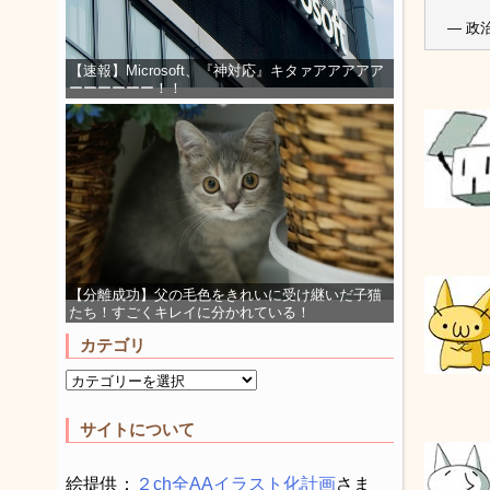
— 政治
【速報】Microsoft、『神対応』キタァアアアアア
ーーーーーー！！
【分離成功】父の毛色をきれいに受け継いだ子猫
たち！すごくキレイに分かれている！
カテゴリ
サイトについて
絵提供：
２ch全AAイラスト化計画
さま