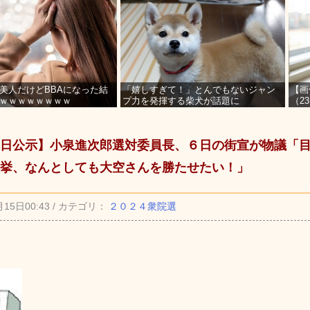
美人だけどBBAになった結
「嬉しすぎて！」とんでもないジャン
【画
ｗｗｗｗｗｗｗｗ
プ力を発揮する柴犬が話題に
（2
を募
日公示】小泉進次郎選対委員長、６日の街宣が物議「
挙、なんとしても大空さんを勝たせたい！」
月15日00:43 / カテゴリ：
２０２４衆院選