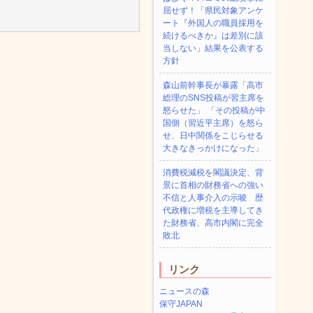
屈せず！「県民対象アンケ
ート『外国人の職員採用を
続けるべきか』は差別に該
当しない」結果を公表する
方針
森山前幹事長が暴露「高市
総理のSNS投稿が習主席を
怒らせた」 「その投稿が中
国側（習近平主席）を怒ら
せ、日中関係をこじらせる
大きなきっかけになった」
消費税減税を閣議決定、背
景に首相の財務省への強い
不信と人事介入の示唆 歴
代政権に増税を主導してき
た財務省、高市内閣に完全
敗北
リンク
ニュースの森
保守JAPAN