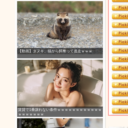
【動画】タヌキ、猫から餌奪って逃走ｗｗｗ
賃貸で1番譲れない条件ｗｗｗｗｗｗｗｗｗｗｗｗ
ｗｗｗｗｗｗｗ