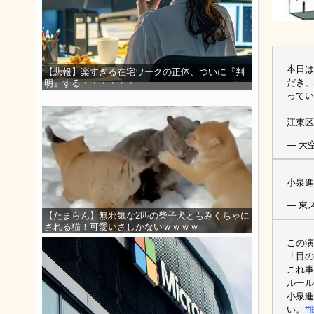
本日は
【悲報】楽すぎる在宅ワークの正体、ついに『判
だき、
明』する・・・・・・
ってい
江東区
— 大空
小泉進
— 東ス
【たまらん】無邪気な2匹の柴子犬ともみくちゃに
される猫！可愛いさしかないｗｗｗｗ
この演
「目の
これ事
ルール
小泉進
い。
#