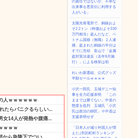
の責任ではないが、不幸な
出来事を悪宣伝に利用する
人がいる」
太陽光発電所で、銅線およ
そ2.2トン（時価およそ330
万円相当）盗んだなど、ベ
トナム国籍（無職）２人逮
捕、盗まれた銅線の半分は
すでに売却 富山で「金属
盗対策法違反（去年9月施
行）」による検挙は初
れいわ新選組、公式グッズ
半額セールｗｗｗｗ
小沢一郎氏、玉城デニー知
事を全力応援表明 「この
ままでは勝てない」中道の
態度を批判 玉城氏「小沢
氏は政治の師匠」※中道は
支援表明せず
「日本人が減り外国人が増
えた｣市区町村ランキング