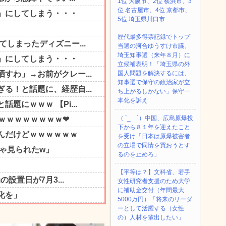
1位 大阪市、2位 横浜市、3
位 名古屋市、4位 京都市、
5位 埼玉県川口市
歴代最多得票記録でトップ
当選の河合ゆうすけ市議、
埼玉知事選（来年８月）に
立候補表明！「埼玉県の外
国人問題を解決するには、
知事選で保守の政治家が立
ち上がるしかない」保守一
本化を訴え
（ ´_ゝ`）中国、広島原爆投
下から８１年を迎えたこと
を受け「日本は原爆被害者
の立場で同情を買おうとす
るのを止めろ」
【平等は？】文科省、若手
女性研究者支援のため大学
に補助金交付（年間最大
5000万円）「将来のリーダ
ーとして活躍する（女性
の）人材を輩出したい」