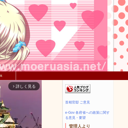
ok
詳しく見る
arrow_forward_ios
首相官邸 ご意見
e-Gov 各府省への政策に関す
る意見・要望
管理人より