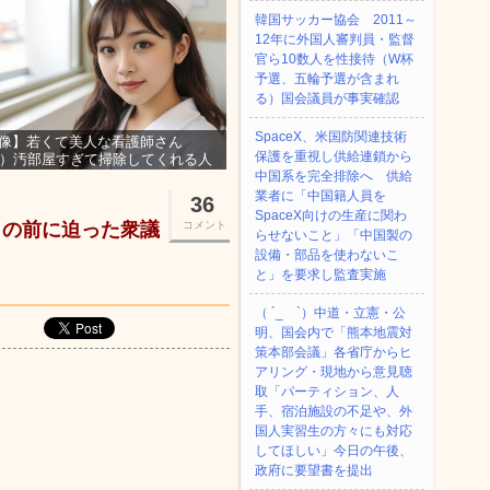
韓国サッカー協会 2011～
12年に外国人審判員・監督
官ら10数人を性接待（W杯
予選、五輪予選が含まれ
る）国会議員が事実確認
SpaceX、米国防関連技術
像】若くて美人な看護師さん
保護を重視し供給連鎖から
3）汚部屋すぎて掃除してくれる人
集ｗｗｗ
中国系を完全排除へ 供給
業者に「中国籍人員を
36
SpaceX向けの生産に関わ
目の前に迫った衆議
コメント
らせないこと」「中国製の
設備・部品を使わないこ
と」を要求し監査実施
（ ´_ゝ`）中道・立憲・公
明、国会内で「熊本地震対
策本部会議」各省庁からヒ
アリング・現地から意見聴
取「パーティション、人
手、宿泊施設の不足や、外
国人実習生の方々にも対応
してほしい」今日の午後、
政府に要望書を提出