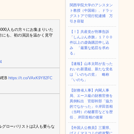
関西学院大学のアシスタン
ト教授（中国籍）、ドラッ
グストアで現行犯逮捕 万
引き容疑
000人もの方々にお集まりいた
【！】共産党が刑事告訴
方にも、初の演説を温かく見守
「しんぶん赤旗」１７００
件以上の虚偽購読申し込
み 「厳重な処罰を求め
る」
4
【速報】山本太郎が去った
れいわ新選組、新たな党名
は「いのちの党」 略称
WEB
https://t.co/VAxK9Y82FC
「いのち」
【財務省人事】内閣人事
局、エース級の財務官僚を
異例転出 官邸幹部「協力
的でなかった」※岸田首相
（当時）の秘書官などを歴
任 、岸田首相の後輩
ルグローバリストは2人も要らな
【外国人公務員】三重県、
ぱよくマスコミの総攻撃に