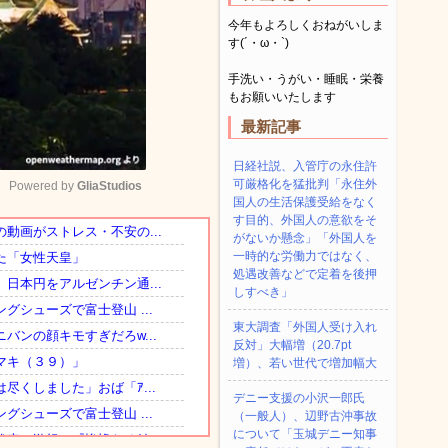
今年もよろしくおねがいしま
す(´・ω・`)
手洗い・うがい・睡眠・栄養
もお願いいたします
最新記事
日経社説、入管庁の永住許
可厳格化を猛批判「永住外
Powered by 
GliaStudios
国人の生活保護受給をなく
す目的、外国人の意欲をそ
がないか懸念」「外国人を
Mute
一時的な労働力ではなく、
処遇改善などで定着を後押
しすべき」
東大調査「外国人受け入れ
反対」大幅増（20.7pt
増）、若い世代で増加幅大
デニー支援の小沢一郎氏
（一般人）、辺野古沖事故
について「玉城デニー知事