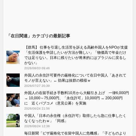
「在日関連」カテゴリの最新記事
【群馬】 仕事を引退し生活苦を訴える高齢外国人をNPOが支援
「生活保護を申請したいが方法が難しい」「物価高で年金だけ
では足りない。日本に残りたいが将来的にはブラジルに戻るし
かない」
2026/08/03 09:46
外国人の永住許可要件の厳格化について在日中国人「あきれて
モノが言えない」← 効果は抜群の模様ｗ
2026/07/27 20:39
外国人の在留手続き手数料10月から大幅引き上げ 一律6,000円
→ 10,000～75,000円、「永住許可」10,000円 → 200,000円
に 近くパブコメ（意見公募）を実施
2026/06/24 21:56
中国人「日本の永住権（永住許可）取得したら急に仕事したく
なくなったわｗ」「同感」
2026/06/24 12:36
毎日新聞「ビザ厳格化で在留中国人に危機感」「子どものより