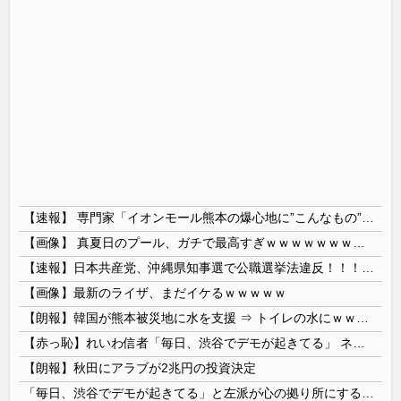
【速報】 専門家「イオンモール熊本の爆心地に”こんなもの”があったんだけど…」
【画像】 真夏日のプール、ガチで最高すぎｗｗｗｗｗｗｗｗｗｗ
【速報】日本共産党、沖縄県知事選で公職選挙法違反！！！ 110番通報されても辞全くめない件
【画像】最新のライザ、まだイケるｗｗｗｗｗ
【朗報】韓国が熊本被災地に水を支援 ⇒ トイレの水にｗｗｗｗｗｗｗ
【赤っ恥】れいわ信者「毎日、渋谷でデモが起きてる」 ネット「参加者の少なさを隠すために通行人に混じってるのリプ欄でバラされてて草」
【朗報】秋田にアラブが2兆円の投資決定
「毎日、渋谷でデモが起きてる」と左派が心の拠り所にする動画、目撃者から総ツッコミを食らってしまっており……