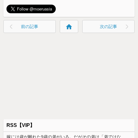
home
前の記事
次の記事
RSS【VIP】
嫁には歳が離れた9歳の弟がいる。だがその弟は「弟ではなかった」・・・