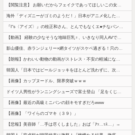
【閲覧注意】 お願いだからフェイクであってほしいこの女児の動画、本物だった…
海外「ディズニーがゴミのようだ！」日本がアニメ化した米人気SF作品に絶賛の声が殺到中
『I"s〈アイズ〉』の桂正和さん、とんでもなくエ●チなパンツを描く。これもう芸術だろ
【動画】 経験の少なそうな地味巨乳♀、いきなり同人AVで生挿入セッ○スしてしまう。 日本終わりすぎだろ・・・
影山優佳、赤ランジェリー×網タイツがスケベ過ぎる！只の痴女だろ・・・
【朗報】かわいい動物の動画がストレス・不安の軽減になる可能性。英大学の研究で実証
韓国人「日本ではビールジョッキをほとんど洗わずに、次の客に出すんだ！ これが証拠の映像だ!!」……あー、なるほどですねー。韓国には「アレ」がないんだ？
【画像】カップヌードル、限界突破ｗｗｗ
ドイツ人男性がランニングシューズで富士登山 「足をくじいて動けない」
【画像】最近の高級ミニバンの顔キモすぎだろwww
【画像】「ワイらのゴマキ（３９）」
【悲報】美容師「…手は尽くしました」おば「ｱｯ…ｯｽ…」→
韓国人「安貞桓が韓国代表に激怒！『惨憺たる結果、徹底的な刷新が必要だ』と監督や協会を痛烈批判」