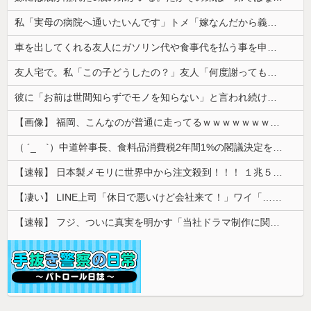
私「実母の病院へ通いたいんです」トメ「嫁なんだから義実家を優先しなさい」→あまりにも身勝手な言い分に我慢の限界がきて…
車を出してくれる友人にガソリン代や食事代を払う事を申し出るも断られた。なのに陰では「あの子はガス代も出さない」と愚痴られていて…
友人宅で。私「この子どうしたの？」友人「何度謝っても許してくれないの…」→猫が激しく怒り続ける理由を聞いて驚き…
彼に「お前は世間知らずでモノを知らない」と言われ続け自信がなくなった
【画像】 福岡、こんなのが普通に走ってるｗｗｗｗｗｗｗｗｗｗｗｗｗｗｗｗｗｗｗｗｗｗｗｗｗｗｗｗｗｗｗｗｗｗｗｗｗｗｗｗ
（ ´_ゝ`）中道幹事長、食料品消費税2年間1%の閣議決定を批判 → 記者「中道改革連合は食料品消費税ゼロを公約に掲げていたが？」→ 階猛氏「
【速報】 日本製メモリに世界中から注文殺到！！！ １兆５０００億円で工場増築へ
【凄い】 LINE上司「休日で悪いけど会社来て！」ワイ「…無視」上司「マジでヤバいから！」←その結果ｗｗｗｗｗ
【速報】 フジ、ついに真実を明かす「当社ドラマ制作に関するご説明」5chの目は厳しいぞ