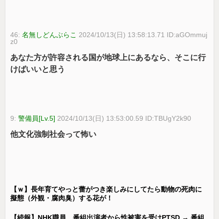
46:
名無しどんぶらこ
2024/10/13(日) 13:58:13.71 ID:aGOmmuj
z0
あなた方が許容される国が地球上にあるなら、そこに行
けばいいと思う
9:
警備員[Lv.5]
2024/10/13(日) 13:53:00.59 ID:TBUgY2k90
他文化強制社会って怖い
【ｗ】長年育てやっと蕾がつき楽しみにしてたら動物の死肉に
擬態（外観・腐肉臭）する花が！
【続報】NHK職員、番組出演者から性被害を受けPTSD → 番組