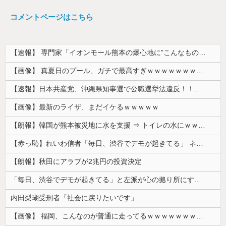
コメントページはこちら
【速報】 専門家「イオンモール熊本の爆心地に”こんなもの”があったんだけど…」
【画像】 真夏日のプール、ガチで最高すぎｗｗｗｗｗｗｗｗｗｗ
【速報】日本共産党、沖縄県知事選で公職選挙法違反！！！ 110番通報されても辞全くめない件
【画像】最新のライザ、まだイケるｗｗｗｗｗ
【朗報】韓国が熊本被災地に水を支援 ⇒ トイレの水にｗｗｗｗｗｗｗ
【赤っ恥】れいわ信者「毎日、渋谷でデモが起きてる」 ネット「参加者の少なさを隠すために通行人に混じってるのリプ欄でバラされてて草」
【朗報】秋田にアラブが2兆円の投資決定
「毎日、渋谷でデモが起きてる」と左派が心の拠り所にする動画、目撃者から総ツッコミを食らってしまっており……
内田梨瑚受刑者「社会に戻りたいです」
【画像】 福岡、こんなのが普通に走ってるｗｗｗｗｗｗｗｗｗｗｗｗｗｗｗｗ