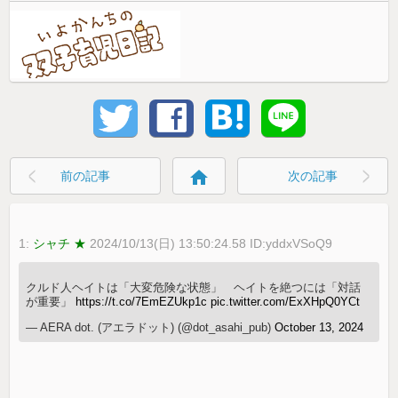
home
前の記事
次の記事
1:
シャチ ★
2024/10/13(日) 13:50:24.58 ID:yddxVSoQ9
クルド人ヘイトは「大変危険な状態」 ヘイトを絶つには「対話
が重要」
https://t.co/7EmEZUkp1c
pic.twitter.com/ExXHpQ0YCt
— AERA dot. (アエラドット) (@dot_asahi_pub)
October 13, 2024