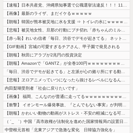
【速報】日本共産党、沖縄県知事選で公職選挙法違反！！！ 110番通報さ...
【画像】最新のライザ、まだイケるｗｗｗｗｗ
【朗報】韓国が熊本被災地に水を支援 ⇒ トイレの水にｗｗｗｗｗｗｗ
【悲報】被災地女性、旦那の行動にブチ切れ「赤ちゃんのミルクを勝手に別の...
【赤っ恥】れいわ信者「毎日、渋谷でデモが起きてる」 ネット「参加者の少...
【GIF動画】宮城の可愛すぎるチアさん、甲子園で発見される
【朗報】秋田にアラブが2兆円の投資決定
【朗報】Amazonで「GANTZ」が全巻100円ｗｗｗｗｗｗｗｗｗｗ
「毎日、渋谷でデモが起きてる」と左派が心の拠り所にする動画、目撃者から...
【悲報】ヱロアニメっていつになったら抜けるレベルになるんや？ｗｗｗｗｗ
内田梨瑚受刑者「社会に戻りたいです」
【画像】 福岡、こんなのが普通に走ってるｗｗｗｗｗｗｗｗｗｗｗｗｗｗｗ...
【衝撃】 イオンモール爆発事故、『とんでもない事実』が判明してしまう・...
【朗報】かわいい動物の動画がストレス・不安の軽減になる可能性。英大学の...
（ ´_ゝ`）中国「高市政権が法制化を進めた国家情報局の設置日が7月3...
中曽根元首相「北東アジアで急激な変化 日韓協力強化を」