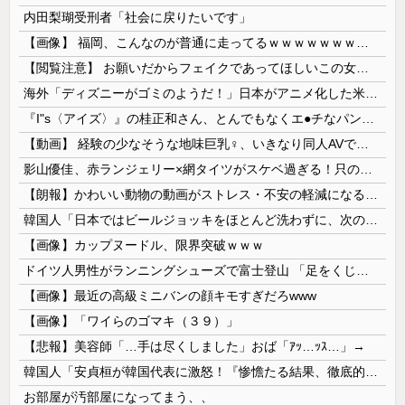
内田梨瑚受刑者「社会に戻りたいです」
【画像】 福岡、こんなのが普通に走ってるｗｗｗｗｗｗｗｗｗｗｗｗｗｗｗｗ
【閲覧注意】 お願いだからフェイクであってほしいこの女児の動画、本物だった…
海外「ディズニーがゴミのようだ！」日本がアニメ化した米人気SF作品に絶賛の声が殺到中
『I"s〈アイズ〉』の桂正和さん、とんでもなくエ●チなパンツを描く。これもう芸術だろ
【動画】 経験の少なそうな地味巨乳♀、いきなり同人AVで生挿入セッ○スしてしまう。 日本終わりすぎだろ・・・
影山優佳、赤ランジェリー×網タイツがスケベ過ぎる！只の痴女だろ・・・
【朗報】かわいい動物の動画がストレス・不安の軽減になる可能性。英大学の研究で実証
韓国人「日本ではビールジョッキをほとんど洗わずに、次の客に出すんだ！ これが証拠の映像だ!!」……あー、なるほどですねー。韓国には「アレ」がないんだ？
【画像】カップヌードル、限界突破ｗｗｗ
ドイツ人男性がランニングシューズで富士登山 「足をくじいて動けない」
【画像】最近の高級ミニバンの顔キモすぎだろwww
【画像】「ワイらのゴマキ（３９）」
【悲報】美容師「…手は尽くしました」おば「ｱｯ…ｯｽ…」→
韓国人「安貞桓が韓国代表に激怒！『惨憺たる結果、徹底的な刷新が必要だ』と監督や協会を痛烈批判」
お部屋が汚部屋になってまう、、