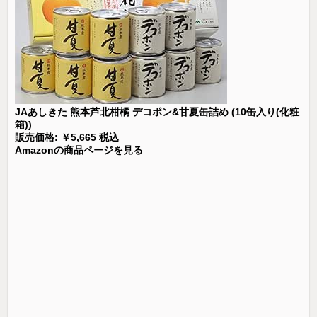
JAあしきた 熊本芦北柑橘 デコポン&甘夏缶詰め (10缶入り(化粧
箱))
販売価格: ￥5,665 税込
Amazonの商品ページを見る