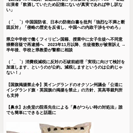
出演者「飲酒していたため記憶にないが真実であれば申し訳な
い」
（ ´_ゝ`）中国国防省、日本の防衛白書を批判「強烈な不満と断
固反対」「侵略の歴史を反省し、中国への内政干渉をやめろ」
県立中学校で働くフィリピン国籍、授業中に女子生徒へ不同意
猥褻容疑で再逮捕へ 2023年11月以降、生徒複数が被害訴え →
半年後、学校と県教委が警察に相談
（ ´_ゝ`）消費税減税に反対の石破前総理「実現に向けて検討を
加速します、というのが公約。減税しますというのは公約じゃ
ない！」
【国旗掲揚禁止令】英イングランドのオクソン州議会「公道に
イングランド旗・英国旗の掲揚を禁止」の方針、英高等裁判所
も支持
【鼻水】お灸堂の院長先生による「鼻がつらい時の対処法」誰
でも簡単にできると話題に