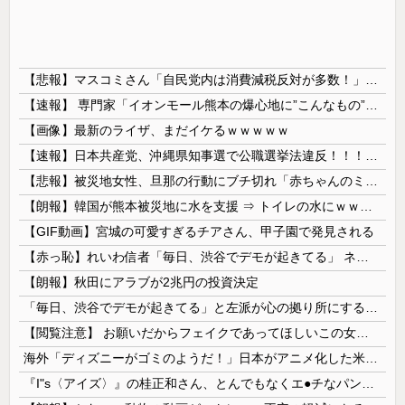
【悲報】マスコミさん「自民党内は消費減税反対が多数！」 → 自民党議員の内部暴露で嘘が完全発覚 → ｗｗｗｗｗｗｗｗｗｗｗｗｗｗ
【速報】 専門家「イオンモール熊本の爆心地に”こんなもの”があったんだけど…」
【画像】最新のライザ、まだイケるｗｗｗｗｗ
【速報】日本共産党、沖縄県知事選で公職選挙法違反！！！ 110番通報されても辞全くめない件
【悲報】被災地女性、旦那の行動にブチ切れ「赤ちゃんのミルクを勝手に別の女に譲った。離婚するつもりです」これ誰が悪いの？？？？
【朗報】韓国が熊本被災地に水を支援 ⇒ トイレの水にｗｗｗｗｗｗｗ
【GIF動画】宮城の可愛すぎるチアさん、甲子園で発見される
【赤っ恥】れいわ信者「毎日、渋谷でデモが起きてる」 ネット「参加者の少なさを隠すために通行人に混じってるのリプ欄でバラされてて草」
【朗報】秋田にアラブが2兆円の投資決定
「毎日、渋谷でデモが起きてる」と左派が心の拠り所にする動画、目撃者から総ツッコミを食らってしまっており……
【閲覧注意】 お願いだからフェイクであってほしいこの女児の動画、本物だった…
海外「ディズニーがゴミのようだ！」日本がアニメ化した米人気SF作品に絶賛の声が殺到中
『I"s〈アイズ〉』の桂正和さん、とんでもなくエ●チなパンツを描く。これもう芸術だろ