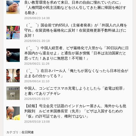
良い教育環境を求めて来日。日本の自由に憧れていたのに」
「人権問題や民主活動などをけん引してきた層に帰国を検討す
る動き」
2026/06/23 14:38
（ ´_ゝ`）国会前で約650人（主催者発表）が「外国人の人権を
守れ」在留資格を厳格化に反対！在留資格更新手数料値上げに
反対！
2026/06/21 20:18
（ ´_ゝ`）中国人経営者、ビザ厳格化で入管から「30日以内に日
本国内から退去せよ」と通告が届き憤慨「日本は法治国家だと
思ってた！あまりに無慈悲！不可能！」
2026/06/21 11:26
（ ´_ゝ`）在日ネパール人「俺たちが居なくなったら日本社会が
止まるの分かってる？」
2026/06/14 11:10
中国人、コンビニでスマホ充電しようとしたら「盗電は犯罪」
と書いてありブチギレ
2026/05/25 03:57
【続報】号泣会見で話題のインドカレー屋さん、海外からも批
判殺到 ルビオ米国務長官（先月）「ビザは入国するための
『仮』の許可証であり、権利ではない」
2026/05/19 13:08
カテゴリ：
在日関連