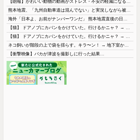
【朗報】かわいい動物の動画がストレス・不安の軽減になる可能性。英大学の研究で実証
熊本地震、「九州自動車道は混んでない」と実況しながら被災地へ向かう有名アナなどに批判殺到 全国紙記者「最新の状況をいち早く伝えることは報道機関としての責務」「情報を取り上げることには大きな意義がある」
海外「日本よ、お前がナンバーワンだ」 熊本地震直後の日本の対応のスピードに世界が衝撃
【猫】 ドアノブにカバンをかけていた。行けるかニャ？ → 猫はこうなります…
【猫】 ドアノブにカバンをかけていた。行けるかニャ？ → 猫はこうなります…
ネコ飼いが階段の上で袋を揺らす。キラ〜ン！ → 地下室からヤツが現れる…
【衝撃映像】バカが津波を撮影しに行った結果…