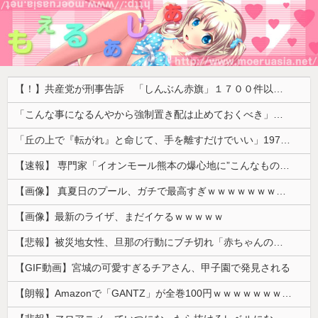
【！】共産党が刑事告訴 「しんぶん赤旗」１７００件以上の虚偽購読申し込み 「厳重な処罰を求める」
「こんな事になるんやから強制置き配は止めておくべき」とユーザーがドン引き、UberEatsが導入した強制置き配が起こしたのは……
「丘の上で『転がれ』と命じて、手を離すだけでいい」1975年、ただの石を箱に入れて売った男の話
【速報】 専門家「イオンモール熊本の爆心地に”こんなもの”があったんだけど…」
【画像】 真夏日のプール、ガチで最高すぎｗｗｗｗｗｗｗｗｗｗ
【画像】最新のライザ、まだイケるｗｗｗｗｗ
【悲報】被災地女性、旦那の行動にブチ切れ「赤ちゃんのミルクを勝手に別の女に譲った。離婚するつもりです」これ誰が悪いの？？？？
【GIF動画】宮城の可愛すぎるチアさん、甲子園で発見される
【朗報】Amazonで「GANTZ」が全巻100円ｗｗｗｗｗｗｗｗｗｗ