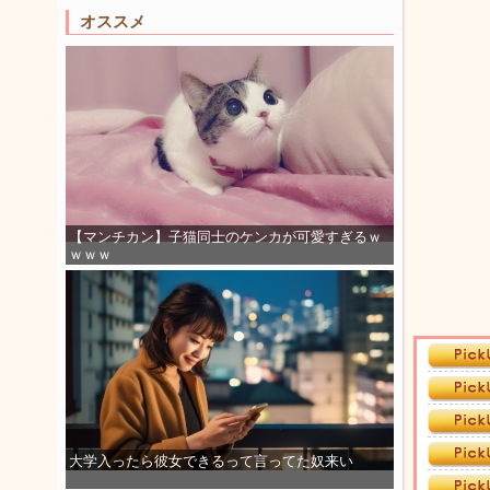
オススメ
【マンチカン】子猫同士のケンカが可愛すぎるｗ
ｗｗｗ
大学入ったら彼女できるって言ってた奴来い