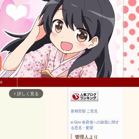
ok
詳しく見る
arrow_forward_ios
首相官邸 ご意見
e-Gov 各府省への政策に関す
る意見・要望
管理人より