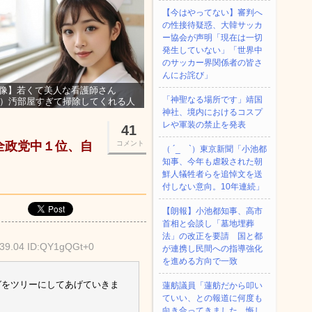
【今はやってない】審判へ
の性接待疑惑、大韓サッカ
ー協会が声明「現在は一切
発生していない」「世界中
のサッカー界関係者の皆さ
んにお詫び」
像】若くて美人な看護師さん
「神聖なる場所です」靖国
3）汚部屋すぎて掃除してくれる人
集ｗｗｗ
神社、境内におけるコスプ
レや軍装の禁止を発表
41
全政党中１位、自
コメント
（ ´_ゝ`）東京新聞「小池都
知事、今年も虐殺された朝
鮮人犠牲者らを追悼文を送
付しない意向。10年連続」
【朗報】小池都知事、高市
首相と会談し「墓地埋葬
法」の改正を要請 国と都
:39.04 ID:QY1gQGt+0
が連携し民間への指導強化
を進める方向で一致
グをツリーにしてあげていきま
蓮舫議員「蓮舫だから叩い
ていい、との報道に何度も
向き合ってきました。悔し