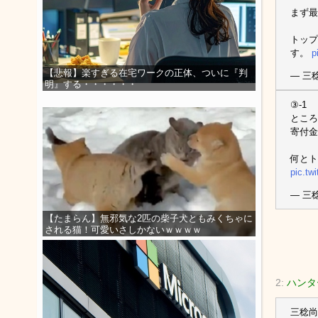
まず最
トップ
す。
p
【悲報】楽すぎる在宅ワークの正体、ついに『判
— 三稔
明』する・・・・・・
③-1
ところ
寄付金
何とト
pic.tw
— 三稔
【たまらん】無邪気な2匹の柴子犬ともみくちゃに
される猫！可愛いさしかないｗｗｗｗ
2:
ハンター[
三稔尚