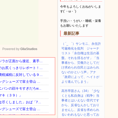
今年もよろしくおねがいしま
す(´・ω・`)
手洗い・うがい・睡眠・栄養
もお願いいたします
最新記事
（ ´_ゝ`）サンモニ、永住許
可厳格化を批判 ジャーナ
Powered by 
GliaStudios
リスト「永住権は生活の基
盤。それを揺るがす」「当
事者から、労働力としてだ
Mute
け求められ住民とはみられ
ないのかという声」アナ
「政府によって、ヘイトが
より進んでしまう」
高市早苗さん（34）「少な
くとも私自身は（戦争）当
事者とはいえない世代です
から、反省なんかしており
ませんし、反省を求められ
るいわれもないと思ってお