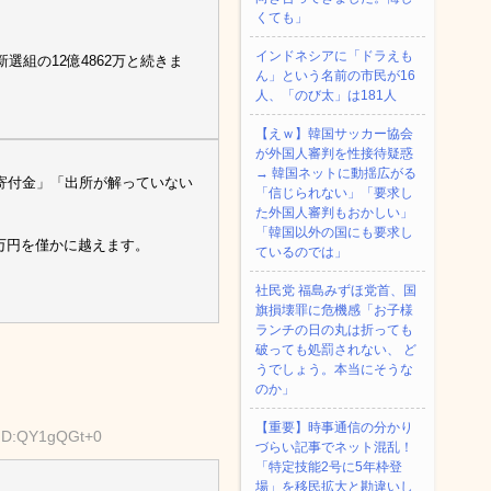
くても」
インドネシアに「ドラえも
新選組の12億4862万と続きま
ん」という名前の市民が16
人、「のび太」は181人
【えｗ】韓国サッカー協会
が外国人審判を性接待疑惑
→ 韓国ネットに動揺広がる
寄付金」「出所が解っていない
「信じられない」「要求し
た外国人審判もおかしい」
「韓国以外の国にも要求し
5万円を僅かに越えます。
ているのでは」
社民党 福島みずほ党首、国
旗損壊罪に危機感「お子様
ランチの日の丸は折っても
破っても処罰されない、 ど
うでしょう。本当にそうな
のか」
【重要】時事通信の分かり
 ID:QY1gQGt+0
づらい記事でネット混乱！
「特定技能2号に5年枠登
場」を移民拡大と勘違いし