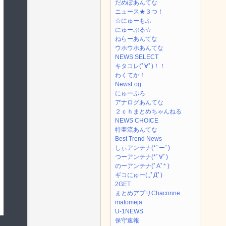
だめぽあんてな
ニュース★３つ！
☆にゅーもふ
にゅーぷる☆
ねらーあんてな
ウホウホあんてな
NEWS SELECT
キタコレ(ﾟ∀ﾟ)！！
わくてか！
NewsLog
にゅーぷろ
アナログあんてな
２ｃｈまとめちゃんねる
NEWS CHOICE
特亜流あんてな
Best Trend News
しぃアンテナ(*ﾟーﾟ)
つーアンテナ(*ﾟ∀ﾟ)
のーアンテナ(ﾟAﾟ* )
ギコにゅー(,,ﾟДﾟ)
2GET
まとめアプリChaconne
matomeja
U-1NEWS
保守速報