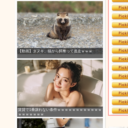
【動画】タヌキ、猫から餌奪って逃走ｗｗｗ
賃貸で1番譲れない条件ｗｗｗｗｗｗｗｗｗｗｗｗ
ｗｗｗｗｗｗｗ