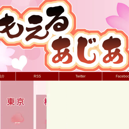
紹介
RSS
Twitter
Facebo