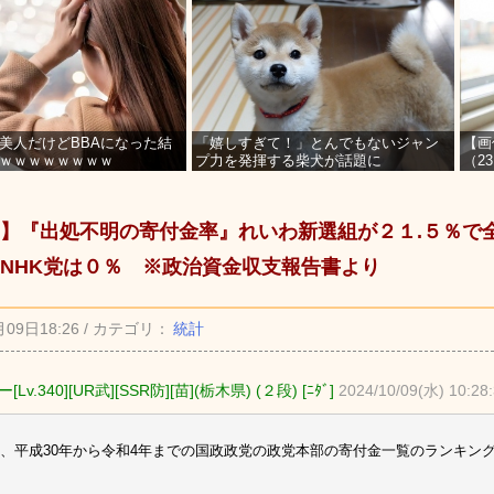
美人だけどBBAになった結
「嬉しすぎて！」とんでもないジャン
【画
ｗｗｗｗｗｗｗｗ
プ力を発揮する柴犬が話題に
（2
を募
】『出処不明の寄付金率』れいわ新選組が２１.５％で
NHK党は０％ ※政治資金収支報告書より
月09日18:26 / カテゴリ：
統計
Lv.340][UR武][SSR防][苗](栃木県) (２段) [ﾆﾀﾞ]
2024/10/09(水) 10:28
、平成30年から令和4年までの国政政党の政党本部の寄付金一覧のランキン