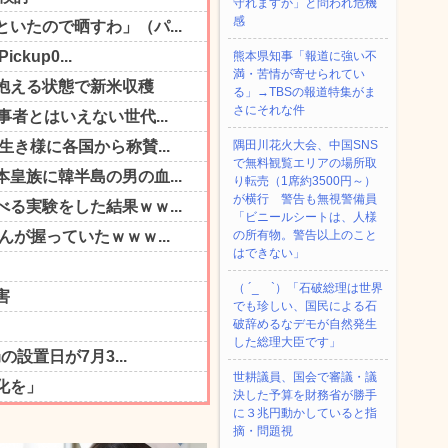
守れますか」と問われ危機
感
熊本県知事「報道に強い不
満・苦情が寄せられてい
る」→TBSの報道特集がま
さにそれな件
隅田川花火大会、中国SNS
で無料観覧エリアの場所取
り転売（1席約3500円～）
が横行 警告も無視警備員
「ビニールシートは、人様
の所有物。警告以上のこと
はできない」
（ ´_ゝ`）「石破総理は世界
でも珍しい、国民による石
破辞めるなデモが自然発生
した総理大臣です」
世耕議員、国会で審議・議
決した予算を財務省が勝手
に３兆円動かしていると指
摘・問題視