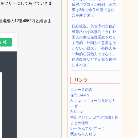
グをツリーにしてあげていきま
反対パブコメが殺到 ※実
際は3年で永住申請できた
穴を塞ぐ改正
新選組の12億4862万と続きま
日経社説、入管庁の永住許
可厳格化を猛批判「永住外
国人の生活保護受給をなく
す目的、外国人の意欲をそ
がないか懸念」「外国人を
一時的な労働力ではなく、
処遇改善などで定着を後押
しすべき」
リンク
ニュースの森
保守JAPAN
Zattoyomiニュース見出しリ
ーダー
2chnavi
特定アジアと日本／情強！良
まとめ速報
いーあんてな(#ﾟｗﾟ)
我無ちゃんねる