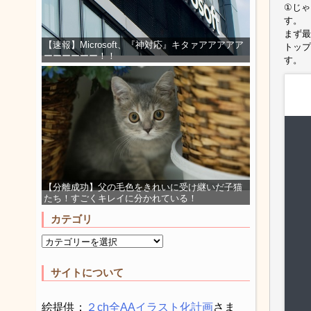
①じゃ
す。
まず最
【速報】Microsoft、『神対応』キタァアアアアア
トップ
ーーーーーー！！
す。
【分離成功】父の毛色をきれいに受け継いだ子猫
たち！すごくキレイに分かれている！
カテゴリ
サイトについて
絵提供：
２ch全AAイラスト化計画
さま