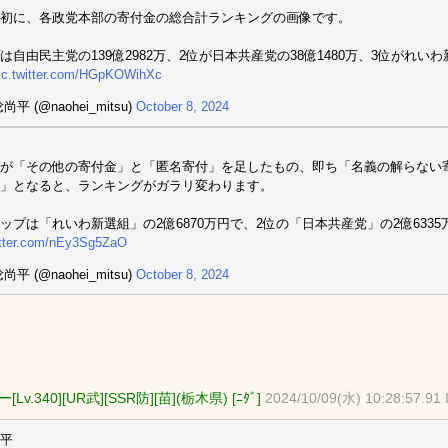
初に、各政党本部の寄付金の総合計ランキングの画像です。
は自由民主党の139億2982万、2位が日本共産党の38億1480万、3位がれいわ
ic.twitter.com/HGpKOWihXc
尚平 (@naohei_mitsu)
October 8, 2024
が「その他の寄付金」と「匿名寄付」を足したもの、即ち「名義の解らない
」となると、ランキングがガラリ変わります。
ップは「れいわ新選組」の2億6870万円で、2位の「日本共産党」の2億633
itter.com/nEy3Sg5ZaO
尚平 (@naohei_mitsu)
October 8, 2024
Lv.340][UR武][SSR防][苗](栃木県) [ﾆﾀﾞ]
2024/10/09(水) 10:28:57.91
平