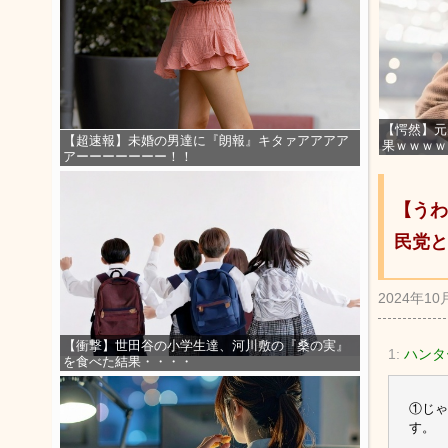
【愕然】元
【超速報】未婚の男達に『朗報』キタァアアアア
果ｗｗｗｗ
アーーーーーーー！！
【うわ
民党と
2024年10
【衝撃】世田谷の小学生達、河川敷の『桑の実』
1:
ハンター[
を食べた結果・・・・
①じゃ
す。