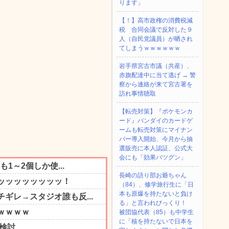
ります」
【！】高市政権の消費税減
税 合同会議で反対した９
人（自民党議員）が晒され
てしまうｗｗｗｗｗｗ
岩手県宮古市議（共産）、
赤旗配達中に当て逃げ → 警
察から連絡が来て宮古署を
訪れ事情聴取
【転売対策】『ポケモンカ
ード』バンダイのカードゲ
ームも転売対策にマイナン
バー導入開始、今月から抽
選販売に本人認証、公式大
会にも「効果バツグン」
長崎の語り部お爺ちゃん
（84）、修学旅行生に「日
本も原爆を持たないと負け
る」と言われびっくり！
被団協代表（85）も中学生
に「核を持たないで日本を