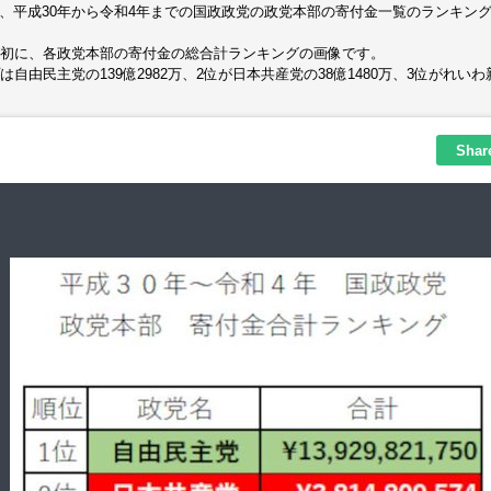
、平成30年から令和4年までの国政政党の政党本部の寄付金一覧のランキン
初に、各政党本部の寄付金の総合計ランキングの画像です。
は自由民主党の139億2982万、2位が日本共産党の38億1480万、3位がれいわ