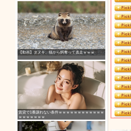
【動画】タヌキ、猫から餌奪って逃走ｗｗｗ
賃貸で1番譲れない条件ｗｗｗｗｗｗｗｗｗｗｗｗ
ｗｗｗｗｗｗｗ