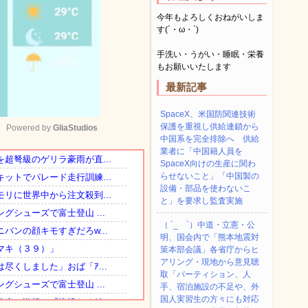
今年もよろしくおねがいしま
す(´・ω・`)
手洗い・うがい・睡眠・栄養
もお願いいたします
最新記事
SpaceX、米国防関連技術
保護を重視し供給連鎖から
Powered by 
GliaStudios
中国系を完全排除へ 供給
業者に「中国籍人員を
SpaceX向けの生産に関わ
Mute
らせないこと」「中国製の
設備・部品を使わないこ
と」を要求し監査実施
（ ´_ゝ`）中道・立憲・公
明、国会内で「熊本地震対
策本部会議」各省庁からヒ
アリング・現地から意見聴
取「パーティション、人
手、宿泊施設の不足や、外
国人実習生の方々にも対応