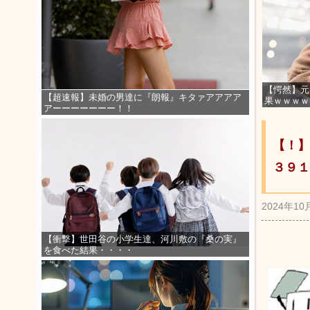
【愕然】元
【超速報】未婚の男達に『朗報』キタァアアアア
果ｗｗｗｗ
アーーーーーーー！！
【！】
３９１
2024年10
【衝撃】世田谷の小学生達、河川敷の『桑の実』
を食べた結果・・・・