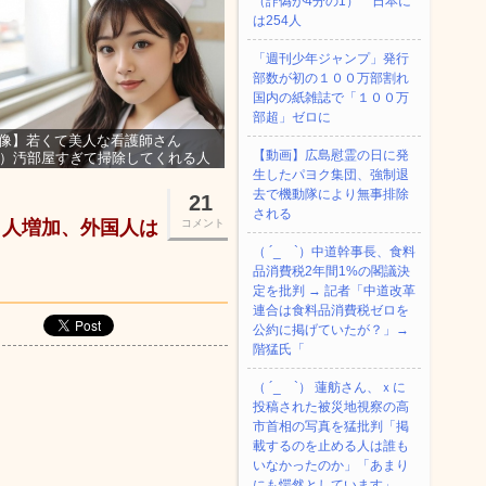
（詐偽が4分の1） 日本に
は254人
「週刊少年ジャンプ」発行
部数が初の１００万部割れ
国内の紙雑誌で「１００万
部超」ゼロに
像】若くて美人な看護師さん
【動画】広島慰霊の日に発
3）汚部屋すぎて掃除してくれる人
集ｗｗｗ
生したパヨク集団、強制退
去で機動隊により無事排除
21
される
３人増加、外国人は
コメント
（ ´_ゝ`）中道幹事長、食料
品消費税2年間1%の閣議決
定を批判 → 記者「中道改革
連合は食料品消費税ゼロを
公約に掲げていたが？」→
階猛氏「
（ ´_ゝ`） 蓮舫さん、ｘに
投稿された被災地視察の高
市首相の写真を猛批判「掲
載するのを止める人は誰も
いなかったのか」「あまり
にも愕然としています」