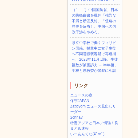
（ ´_ゝ`）中国国防省、日本
の防衛白書を批判「強烈な
不満と断固反対」「侵略の
歴史を反省し、中国への内
政干渉をやめろ」
県立中学校で働くフィリピ
ン国籍、授業中に女子生徒
へ不同意猥褻容疑で再逮捕
へ 2023年11月以降、生徒
複数が被害訴え → 半年後、
学校と県教委が警察に相談
リンク
ニュースの森
保守JAPAN
Zattoyomiニュース見出しリ
ーダー
2chnavi
特定アジアと日本／情強！良
まとめ速報
いーあんてな(#ﾟｗﾟ)