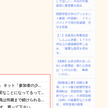
してほしい」今日の午後、
政府に要望書を提出
関西学院大学のアシスタン
ト教授（中国籍）、ドラッ
グストアで現行犯逮捕 万
引き容疑
【！】共産党が刑事告訴
「しんぶん赤旗」１７００
件以上の虚偽購読申し込
み 「厳重な処罰を求め
る」
【速報】山本太郎が去った
れいわ新選組、新たな党名
は「いのちの党」 略称
「いのち」
【財務省人事】内閣人事
局、エース級の財務官僚を
異例転出 官邸幹部「協力
的でなかった」※岸田首相
（当時）の秘書官などを歴
任 、岸田首相の後輩