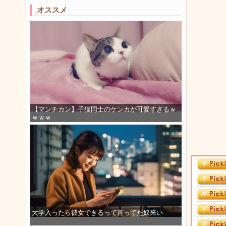
オススメ
【マンチカン】子猫同士のケンカが可愛すぎるｗ
ｗｗｗ
大学入ったら彼女できるって言ってた奴来い