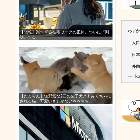
わずか
【悲報】楽すぎる在宅ワークの正体、ついに『判
明』する・・・・・・
人口
日本人
外国
— 小
【たまらん】無邪気な2匹の柴子犬ともみくちゃに
される猫！可愛いさしかないｗｗｗｗ