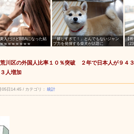
美人だけどBBAになった結
「嬉しすぎて！」とんでもないジャン
【画
ｗｗｗｗｗｗｗｗ
プ力を発揮する柴犬が話題に
（2
を募
荒川区の外国人比率１０％突破 ２年で日本人が９４
３人増加
月05日14:45 / カテゴリ：
統計