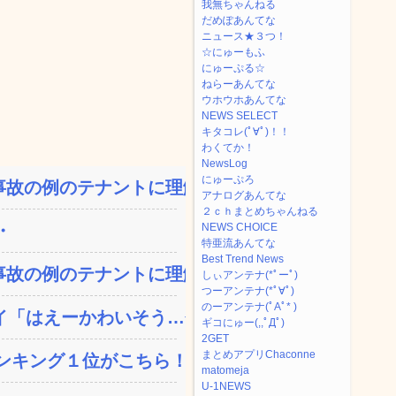
我無ちゃんねる
だめぽあんてな
ニュース★３つ！
☆にゅーもふ
にゅーぷる☆
ねらーあんてな
ウホウホあんてな
NEWS SELECT
キタコレ(ﾟ∀ﾟ)！！
わくてか！
NewsLog
にゅーぷろ
故の例のテナントに理解を...
アナログあんてな
２ｃｈまとめちゃんねる
・
NEWS CHOICE
特亜流あんてな
Best Trend News
故の例のテナントに理解を...
しぃアンテナ(*ﾟーﾟ)
つーアンテナ(*ﾟ∀ﾟ)
のーアンテナ(ﾟAﾟ* )
「はえーかわいそう…会...
ギコにゅー(,,ﾟДﾟ)
2GET
まとめアプリChaconne
ンキング１位がこちら！
matomeja
U-1NEWS