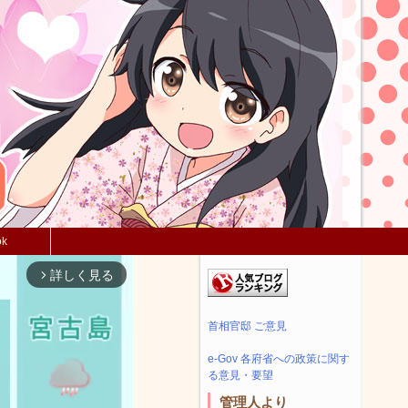
ok
詳しく見る
arrow_forward_ios
首相官邸 ご意見
e-Gov 各府省への政策に関す
る意見・要望
管理人より