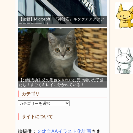
【速報】Microsoft、『神対応』キタァアアアアア
ーーーーーー！！
【分離成功】父の毛色をきれいに受け継いだ子猫
たち！すごくキレイに分かれている！
カテゴリ
サイトについて
絵提供：
２ch全AAイラスト化計画
さま