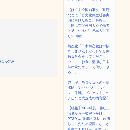
【は？】全国知事会、政府
などに「多文化共生社会実
現に向けた提言」を提出
「国は在留外国人を労働者
と見ているが、日本人と同
じ生活者」
共産党「日本共産党は中抜
きしません！安心して災害
救援募金をしてくださ
QvCvrvXW
い！」「お金に清潔な日本
共産党だからこそ信頼でき
る！」
赤十字、モロッコへの不法
移民（約2,000人）にパ
ン、牛乳、ビスケット、ツ
ナ缶など大規模な物資配布
【続報】NHK職員、番組出
演者から性被害を受け
PTSD → 番組出演者「飲酒
していたため記憶にないが
真実であれば申し訳ない」