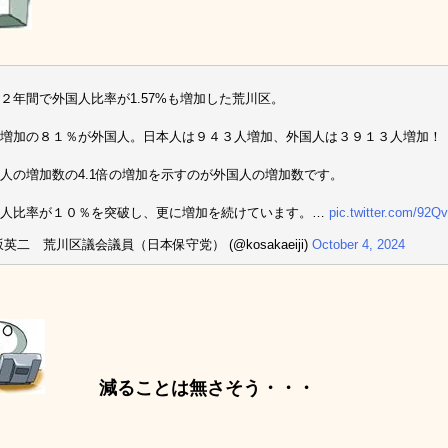
２年間で外国人比率が1.57%も増加した荒川区。
増加の８１％が外国人。日本人は９４３人増加、外国人は３９１３人増加！
の増加数の4.1倍の増加を示すのが外国人の増加数です。
人比率が１０％を突破し、更に増加を続けています。…
pic.twitter.com/92
坂英二 荒川区議会議員（日本保守党） (@kosakaeiji)
October 4, 2024
減ることは無さそう・・・