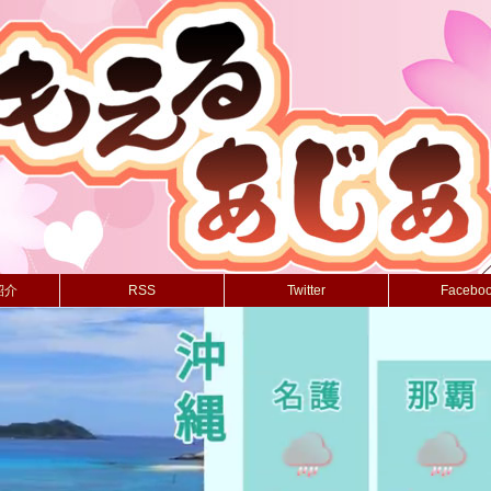
紹介
RSS
Twitter
Facebo