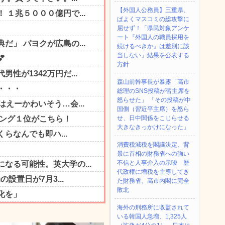
【外国人公務員】三重県、
ぱよくマスコミの総攻撃に
屈せず！「県民対象アンケ
ート『外国人の職員採用を
続けるべきか』は差別に該
当しない」結果を公表する
方針
森山前幹事長が暴露「高市
総理のSNS投稿が習主席を
怒らせた」 「その投稿が中
国側（習近平主席）を怒ら
せ、日中関係をこじらせる
大きなきっかけになった」
消費税減税を閣議決定、背
景に首相の財務省への強い
不信と人事介入の示唆 歴
代政権に増税を主導してき
た財務省、高市内閣に完全
敗北
海外の刑務所に収監されて
いる韓国人急増、1,325人