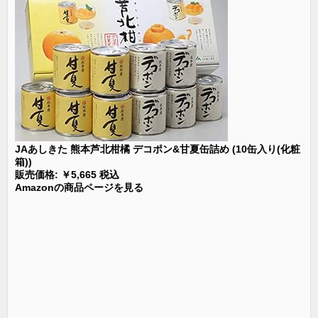
JAあしきた 熊本芦北柑橘 デコポン&甘夏缶詰め (10缶入り(化粧
箱))
販売価格: ￥5,665 税込
Amazonの商品ページを見る