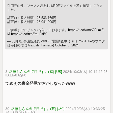
引用元の件、ソースと思われるPDFファイルを私も確認してみま
した。
訂正前：収入総額 23,533,166円
訂正後：収入総額 28,041,000円
ご参考までにリンク↓を貼っておきます。
https://t.co/wmzGFLazZ
M
https://t.co/tzhEmuFsB0
— 浜田 聡 参議院議員 WBPC問題調査中 💉💉💉 YouTubeやブログ
は毎日発信 (@satoshi_hamada)
October 3, 2024
3:
名無しさん＠涙目です。(庭) [US]
2024/10/03(木) 10:14:42.95
ID:EIa8JZjF0
てめぇの裏金発覚でおかしなったwww
30:
名無しさん＠涙目です。(茸) [ﾆﾀﾞ]
2024/10/03(木) 10:33:25.
74 ID:BCRX1d0A0