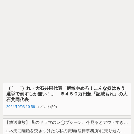
（ ´_ゝ`）れ・大石共同代表「解散やめろ！こんな奴はもう
選挙で倒すしか無い！」 ※４５０万円超「記載もれ」の大
石共同代表
2024/10/03 10:56
コメント(50)
【放送事故】 昔のドラマのレ◯プシーン、今見るとアウトすぎる・・・
エネ夫に離婚を突きつけたら私の職場(法律事務所)に乗り込んできた 堂々...