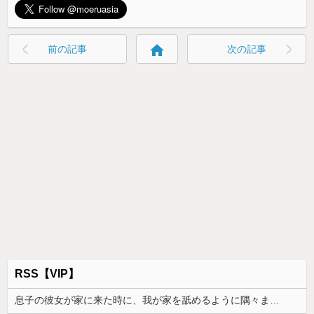
home
前の記事
次の記事
RSS【VIP】
息子の彼女が家に来た時に、我が家を舐めるように隅々まで見た。その次の瞬間、女がとんでもない一言