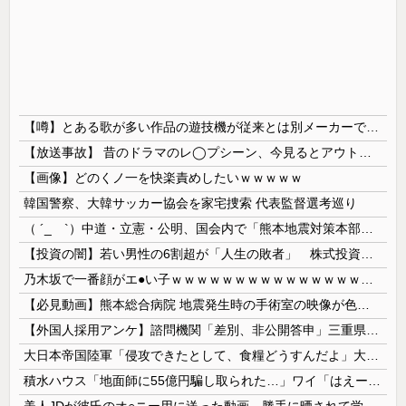
【噂】とある歌が多い作品の遊技機が従来とは別メーカーで開発中！？
【放送事故】 昔のドラマのレ◯プシーン、今見るとアウトすぎる・・・
【画像】どのくノ一を快楽責めしたいｗｗｗｗｗ
韓国警察、大韓サッカー協会を家宅捜索 代表監督選考巡り
（ ´_ゝ`）中道・立憲・公明、国会内で「熊本地震対策本部会議」各省庁からヒアリング・現地から意見聴取「パーティション、人手、宿泊施設の不足や、...
【投資の闇】若い男性の6割超が「人生の敗者」 株式投資が自信喪失の原因に
乃木坂で一番顔がエ●い子ｗｗｗｗｗｗｗｗｗｗｗｗｗｗｗｗｗｗｗ
【必見動画】熊本総合病院 地震発生時の手術室の映像が色んな意味で衝撃的だと話題に
【外国人採用アンケ】諮問機関「差別、非公開答申」三重県「差別に当たらず、公表する方針を決定した」
大日本帝国陸軍「侵攻できたとして、食糧どうすんだよ」大本営「現地調達」陸軍「え？」
積水ハウス「地面師に55億円騙し取られた…」ワイ「はえーかわいそう…会社滅茶苦茶やろなぁ」