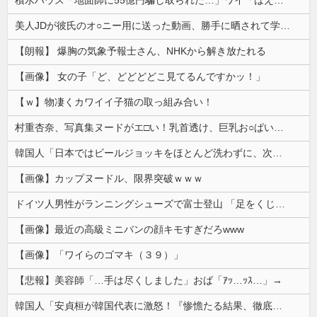
積水ハウス「地面師に55億円騙し取られた…」ワイ「はえーかわいそう…会社滅茶苦茶やろなぁ」
美人JDが彼氏のオ○ニー用に送った動画、勝手に晒されて学校中の”共有オカズ” にされる
【朗報】 爆胸の気象予報士さん、NHKから解き放たれる
【画像】 女の子「ど、どどどどこ見てるんですかッ！」
【ｗ】物凄くカワイイ子猫の取っ組み合い！
村重杏奈、写真集ヌードがエ□い！乳首透け、巨乳お○ぱいが最高過ぎる！
韓国人「日本ではビールジョッキをほとんど洗わずに、次の客に出すんだ！ これが証拠の映像だ!!」……あー、なるほどですねー。韓国には「アレ」がないんだ？
【画像】カップヌードル、限界突破ｗｗｗ
ドイツ人男性がランニングシューズで富士登山 「足をくじいて動けない」
【画像】最近の高級ミニバンの顔キモすぎだろwww
【画像】「ワイらのゴマキ（３９）」
【悲報】美容師「…手は尽くしました」おば「ｱｯ…ｯｽ…」→
韓国人「安貞桓が韓国代表に激怒！『惨憺たる結果、徹底的な刷新が必要だ』と監督や協会を痛烈批判」