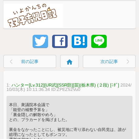
home
前の記事
次の記事
1:
ハンター[Lv.312][UR武][SSR防][苗](栃木県) (２段) [ﾆﾀﾞ]
2024/
10/03(木) 10:11:36.34 ID:ZPEZ52Vu0
本日、衆議院本会議で
「能登の補整予算を」
「裏金隠しの解散やめろ」
との、プラカードを掲げました。
裏金をなかったことにし、被災地に寄り添わない自民党は、誰が
総理になったとしてもポンコツ。