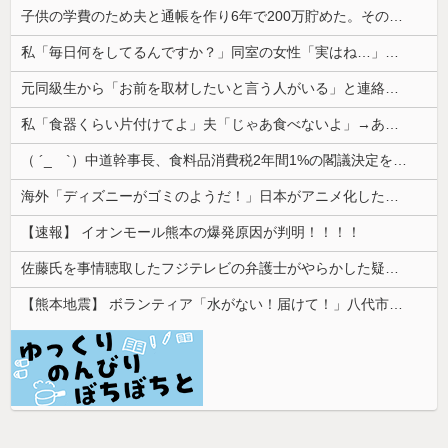
子供の学費のため夫と通帳を作り6年で200万貯めた。その会話を夫はコロっと忘れ、ある日積立通帳を発見した
私「毎日何をしてるんですか？」同室の女性「実はね…」→カーテン越しに聞こえていた声の正体が意外すぎて…
元同級生から「お前を取材したいと言う人がいる」と連絡があった。指定されたファミレスへ向かうと予想外の人物が待っていて…
私「食器くらい片付けてよ」夫「じゃあ食べないよ」→あまりにも子どもじみた言い分に、私が取った行動は…
（ ´_ゝ`）中道幹事長、食料品消費税2年間1%の閣議決定を批判 → 記者「中道改革連合は食料品消費税ゼロを公約に掲げていたが？」→ 階猛氏「
海外「ディズニーがゴミのようだ！」日本がアニメ化した米人気SF作品に絶賛の声が殺到中
【速報】 イオンモール熊本の爆発原因が判明！！！！
佐藤氏を事情聴取したフジテレビの弁護士がやらかした疑惑が浮上、「これが事実なら全部が怪しすぎるぞ」と前科に衝撃を受ける人が続出
【熊本地震】 ボランティア「水がない！届けて！」八代市市長「自分で取りに行って」