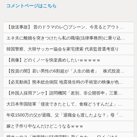
コメントページはこちら
【放送事故】 昔のドラマのレ◯プシーン、今見るとアウトすぎる・・・
エネ夫に離婚を突きつけたら私の職場(法律事務所)に乗り込んできた 堂々と「離婚の法律相談です。母の薦めでこちらに参りました」と言っているが、...
韓国警察、大韓サッカー協会を家宅捜索 代表監督選考巡り
【画像】どのくノ一を快楽責めしたいｗｗｗｗｗ
【投資の闇】若い男性の6割超が「人生の敗者」 株式投資が自信喪失の原因に
【必見動画】熊本総合病院 地震発生時の手術室の映像が色んな意味で衝撃的だと話題に
【外国人採用アンケ】諮問機関「差別、非公開答申」三重県「差別に当たらず、公表する方針を決定した」
大日本帝国陸軍「侵攻できたとして、食糧どうすんだよ」大本営「現地調達」陸軍「え？」
年収1500万の父が退職。父「退職金も渡したよな？」母「貯金なんてないよー」父「全部なくなったの！？」→予想外の返事に家族騒然となり…
嫁と子作り中なんだけどこうなるｗｗｗ