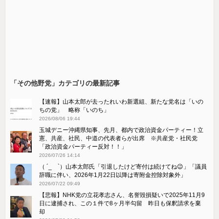
「その他野党」カテゴリの最新記事
【速報】山本太郎が去ったれいわ新選組、新たな党名は「いの
ちの党」 略称「いのち」
2026/08/06 19:44
玉城デニー沖縄県知事、先月、都内で政治資金パーティー！立
憲、共産、社民、中道の代表者らが出席 ※共産党・社民党
「政治資金パーティー反対！！」
2026/07/26 14:14
（ ´_ゝ`）山本太郎氏「引退したけど寄付は続けてね😉」「議員
辞職に伴い、2026年1月22日以降は寄附金控除対象外」
2026/07/22 09:49
【悲報】NHK党の立花孝志さん、名誉毀損疑いで2025年11月9
日に逮捕され、この１件で8ヶ月半勾留 昨日も保釈請求を棄
却