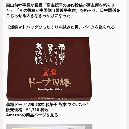
森山前幹事長が暴露「高市総理のSNS投稿が習主席を怒らせ
た」 「その投稿が中国側（習近平主席）を怒らせ、日中関係を
こじらせる大きなきっかけになった」
【爆笑ｗ】バッグひったくりを試みた男、バイクを盗られる！
黒糖ドーナツ棒 20本 お菓子 熊本 フジバンビ
販売価格: ￥1,710 税込
Amazonの商品ページを見る