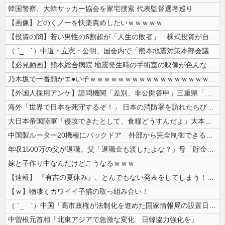
韓国警察、大韓サッカー協会を家宅捜索 代表監督選考巡り
【画像】どのくノ一を快楽責めしたいｗｗｗｗｗ
【投資の闇】若い男性の6割超が「人生の敗者」 株式投資が自信喪失の原因...
（ ´_ゝ`）中道・立憲・公明、国会内で「熊本地震対策本部会議」各省庁...
【必見動画】熊本総合病院 地震発生時の手術室の映像が色んな意味で衝撃的...
乃木坂で一番顔がエ●い子ｗｗｗｗｗｗｗｗｗｗｗｗｗｗｗｗｗｗｗ
【外国人採用アンケ】諮問機関「差別、非公開答申」三重県「差別に当たらず...
海外「世界で日本を死守するぞ！」 日本の消防署を訪れたちびっ子集団が世...
大日本帝国陸軍「侵攻できたとして、食糧どうすんだよ」大本営「現地調達」...
中国製ルーター20機種にバックドア 外部から完全制御できる機能が仕込ま...
年収1500万の父が退職。父「退職金も渡したよな？」母「貯金なんてない...
嫁と子作り中なんだけどこうなるｗｗｗ
【速報】 『有吉の夏休み』、とんでもない発表をしてしまう！！！！！
【ｗ】物凄くカワイイ子猫の取っ組み合い！
（ ´_ゝ`）中国「高市政権が法制化を進めた国家情報局の設置日が7月3...
中曽根元首相「北東アジアで急激な変化 日韓協力強化を」