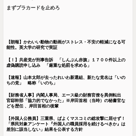
まずプラカードを止めろ
【朗報】かわいい動物の動画がストレス・不安の軽減になる可
能性。英大学の研究で実証
【！】共産党が刑事告訴 「しんぶん赤旗」１７００件以上の
虚偽購読申し込み 「厳重な処罰を求める」
【速報】山本太郎が去ったれいわ新選組、新たな党名は「いの
ちの党」 略称「いのち」
【財務省人事】内閣人事局、エース級の財務官僚を異例転出
官邸幹部「協力的でなかった」※岸田首相（当時）の秘書官な
どを歴任 、岸田首相の後輩
【外国人公務員】三重県、ぱよくマスコミの総攻撃に屈せず！
「県民対象アンケート『外国人の職員採用を続けるべきか』は
差別に該当しない」結果を公表する方針