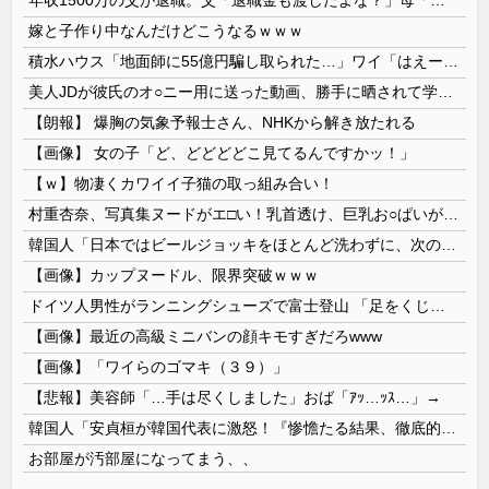
年収1500万の父が退職。父「退職金も渡したよな？」母「貯金なんてないよー」父「全部なくなったの！？」→予想外の返事に家族騒然となり…
嫁と子作り中なんだけどこうなるｗｗｗ
積水ハウス「地面師に55億円騙し取られた…」ワイ「はえーかわいそう…会社滅茶苦茶やろなぁ」
美人JDが彼氏のオ○ニー用に送った動画、勝手に晒されて学校中の”共有オカズ” にされる
【朗報】 爆胸の気象予報士さん、NHKから解き放たれる
【画像】 女の子「ど、どどどどこ見てるんですかッ！」
【ｗ】物凄くカワイイ子猫の取っ組み合い！
村重杏奈、写真集ヌードがエ□い！乳首透け、巨乳お○ぱいが最高過ぎる！
韓国人「日本ではビールジョッキをほとんど洗わずに、次の客に出すんだ！ これが証拠の映像だ!!」……あー、なるほどですねー。韓国には「アレ」がないんだ？
【画像】カップヌードル、限界突破ｗｗｗ
ドイツ人男性がランニングシューズで富士登山 「足をくじいて動けない」
【画像】最近の高級ミニバンの顔キモすぎだろwww
【画像】「ワイらのゴマキ（３９）」
【悲報】美容師「…手は尽くしました」おば「ｱｯ…ｯｽ…」→
韓国人「安貞桓が韓国代表に激怒！『惨憺たる結果、徹底的な刷新が必要だ』と監督や協会を痛烈批判」
お部屋が汚部屋になってまう、、