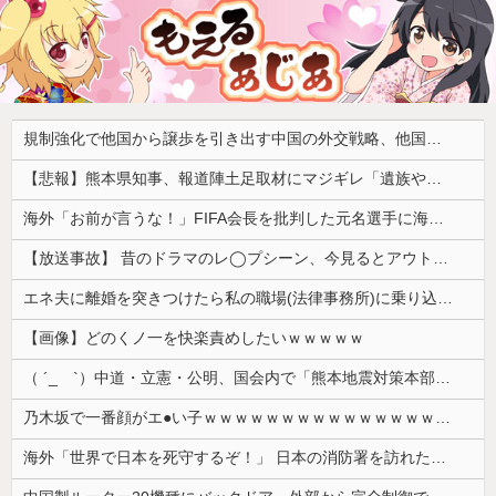
規制強化で他国から譲歩を引き出す中国の外交戦略、他国がサプライチェーン変更で対抗した結果……
【悲報】熊本県知事、報道陣土足取材にマジギレ「遺族や被災者から強い不満でてる！」 → 記者「例えば？」 → 知事、怒り通り越して呆れてしまう ………
海外「お前が言うな！」FIFA会長を批判した元名選手に海外から猛反発！（海外の反応）
【放送事故】 昔のドラマのレ◯プシーン、今見るとアウトすぎる・・・
エネ夫に離婚を突きつけたら私の職場(法律事務所)に乗り込んできた 堂々と「離婚の法律相談です。母の薦めでこちらに参りました」と言っているが、...
【画像】どのくノ一を快楽責めしたいｗｗｗｗｗ
（ ´_ゝ`）中道・立憲・公明、国会内で「熊本地震対策本部会議」各省庁からヒアリング・現地から意見聴取「パーティション、人手、宿泊施設の不足や、...
乃木坂で一番顔がエ●い子ｗｗｗｗｗｗｗｗｗｗｗｗｗｗｗｗｗｗｗ
海外「世界で日本を死守するぞ！」 日本の消防署を訪れたちびっ子集団が世界をメロメロに