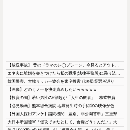
【放送事故】 昔のドラマのレ◯プシーン、今見るとアウトすぎる・・・
エネ夫に離婚を突きつけたら私の職場(法律事務所)に乗り込んできた 堂々と「離婚の法律相談です。母の薦めでこちらに参りました」と言っているが、...
韓国警察、大韓サッカー協会を家宅捜索 代表監督選考巡り
【画像】どのくノ一を快楽責めしたいｗｗｗｗｗ
【投資の闇】若い男性の6割超が「人生の敗者」 株式投資が自信喪失の原因に
【必見動画】熊本総合病院 地震発生時の手術室の映像が色んな意味で衝撃的だと話題に
【外国人採用アンケ】諮問機関「差別、非公開答申」三重県「差別に当たらず、公表する方針を決定した」
大日本帝国陸軍「侵攻できたとして、食糧どうすんだよ」大本営「現地調達」陸軍「え？」