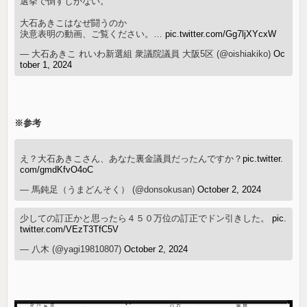
選挙で倒すしかない。
大石あきこはなぜ闘うのか
決意表明の動画、ご覧ください。…
pic.twitter.com/Gg7ljXYcxW
— 大石あきこ れいわ新選組 衆議院議員 大阪5区 (@oishiakiko)
Oc
tober 1, 2024
※参考
え？大石あきこさん、あなた裏金議員だったんですか？
pic.twitter.
com/gmdKfvO4oC
— 馬鈍足（うまどんそく） (@donsokusan)
October 2, 2024
少しての訂正かと思ったら４５０万位の訂正でドン引きした。
pic.
twitter.com/VEzT3TfC5V
— 八木 (@yagi19810807)
October 2, 2024