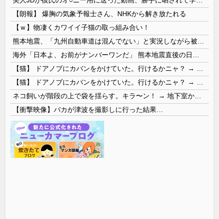
美人JDが彼氏のオ○ニー用に送った動画、勝手に晒されて学校中の”共有オカズ” にされる
【朗報】 爆胸の気象予報士さん、NHKから解き放たれる
【ｗ】物凄くカワイイ子猫の取っ組み合い！
熊本地震、「九州自動車道は混んでない」と実況しながら被災地へ向かう有名アナなどに批判殺到 全国紙記者「最新の状況をいち早く伝えることは報道機関としての責務」「情報を取り上げることには大きな意義がある」
海外「日本よ、お前がナンバーワンだ」 熊本地震直後の日本の対応のスピードに世界が衝撃
【猫】 ドアノブにカバンをかけていた。行けるかニャ？ → 猫はこうなります…
【猫】 ドアノブにカバンをかけていた。行けるかニャ？ → 猫はこうなります…
ネコ飼いが階段の上で袋を揺らす。キラ〜ン！ → 地下室からヤツが現れる…
【衝撃映像】バカが津波を撮影しに行った結果…