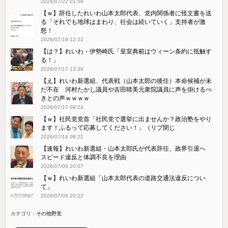
2026/07/22 01:58
【ｗ】辞任したれいわ山本太郎代表、党内関係者に怪文書を送
る「それでも地球はまわり、社会は続いていく」支持者が激
怒！
2026/07/19 12:22
【は？】れいわ・伊勢崎氏「皇室典範はウィーン条約に抵触す
る！」
2026/07/17 13:38
【え】れいわ新選組、代表戦（山本太郎の後任）本命候補が未
だ不在 河村たかし議員や吉田晴美元衆院議員に声を掛けるべ
きとの声ｗｗｗｗ
2026/07/17 09:24
【ｗ】社民党党首「社民党で選挙に出ませんか？政治塾をやり
ます！ふるって応募してください！」（リプ閉じ
2026/07/14 08:22
【速報】れいわ新選組・山本太郎氏が代表辞任、政界引退へ
スピード違反と体調不良を理由
2026/07/09 20:07
【ｗ】れいわ新選組「山本太郎代表の道路交通法違反につい
て」
2026/07/03 20:22
カテゴリ：
その他野党