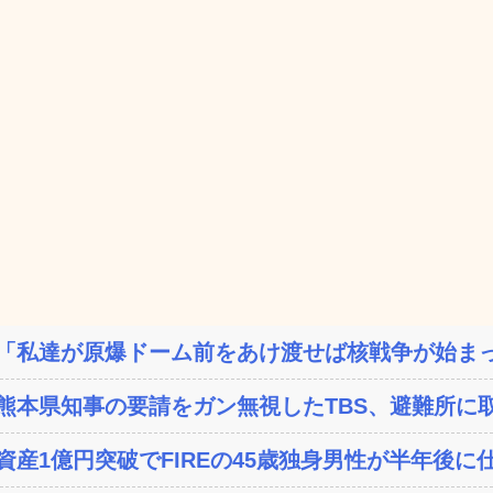
「私達が原爆ドーム前をあけ渡せば核戦争が始まっ
熊本県知事の要請をガン無視したTBS、避難所に取
資産1億円突破でFIREの45歳独身男性が半年後に仕