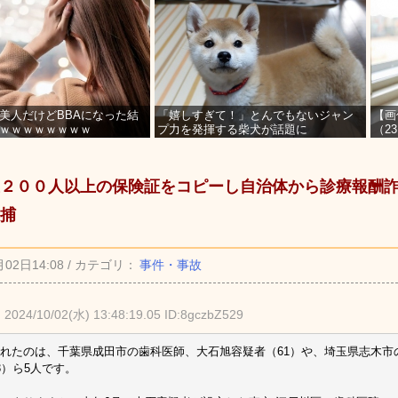
美人だけどBBAになった結
「嬉しすぎて！」とんでもないジャン
【画
ｗｗｗｗｗｗｗｗ
プ力を発揮する柴犬が話題に
（2
を募
２００人以上の保険証をコピーし自治体から診療報酬
捕
月02日14:08 / カテゴリ：
事件・事故
★
2024/10/02(水) 13:48:19.05 ID:8gczbZ529
れたのは、千葉県成田市の歯科医師、大石旭容疑者（61）や、埼玉県志木市
3）ら5人です。