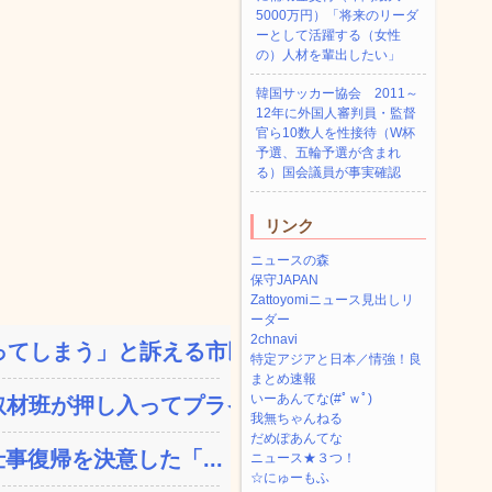
5000万円）「将来のリーダ
ーとして活躍する（女性
の）人材を輩出したい」
韓国サッカー協会 2011～
12年に外国人審判員・監督
官ら10数人を性接待（W杯
予選、五輪予選が含まれ
る）国会議員が事実確認
リンク
ニュースの森
保守JAPAN
Zattoyomiニュース見出しリ
ーダー
2chnavi
てしまう」と訴える市民団...
特定アジアと日本／情強！良
まとめ速報
いーあんてな(#ﾟｗﾟ)
材班が押し入ってプライ...
我無ちゃんねる
だめぽあんてな
事復帰を決意した「...
ニュース★３つ！
☆にゅーもふ