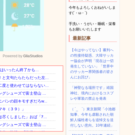
今年もよろしくおねがいしま
す(´・ω・`)
手洗い・うがい・睡眠・栄養
もお願いいたします
最新記事
【今はやってない】審判へ
の性接待疑惑、大韓サッカ
Powered by 
GliaStudios
ー協会が声明「現在は一切
発生していない」「世界中
のサッカー界関係者の皆さ
Mute
んにお詫び」
「神聖なる場所です」靖国
神社、境内におけるコスプ
レや軍装の禁止を発表
（ ´_ゝ`）東京新聞「小池都
知事、今年も虐殺された朝
鮮人犠牲者らを追悼文を送
付しない意向。10年連続」