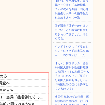
【朗報】小池都知事、高市
首相と会談し「墓地埋葬
法」の改正を要請 国と都
が連携し民間への指導強化
を進める方向で一致
蓮舫議員「蓮舫だから叩い
ていい、との報道に何度も
向き合ってきました。悔し
くても」
インドネシアに「ドラえも
ん」という名前の市民が16
人、「のび太」は181人
【えｗ】韓国サッカー協会
が外国人審判を性接待疑惑
→ 韓国ネットに動揺広がる
「信じられない」「要求し
た外国人審判もおかしい」
「韓国以外の国にも要求し
ているのでは」
社民党 福島みずほ党首、国
旗損壊罪に危機感「お子様