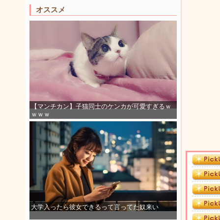
オススメ
【マンチカン】子猫同士のケンカが可愛すぎるｗ
ｗｗｗ
大学入ったら彼女できるって言ってた奴来い