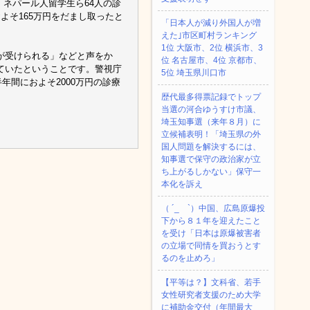
、ネパール人留学生ら64人の診
よそ165万円をだまし取ったと
「日本人が減り外国人が増
えた｣市区町村ランキング
1位 大阪市、2位 横浜市、3
が受けられる」などと声をか
位 名古屋市、4位 京都市、
ていたということです。警視庁
5位 埼玉県川口市
年間におよそ2000万円の診療
歴代最多得票記録でトップ
当選の河合ゆうすけ市議、
埼玉知事選（来年８月）に
立候補表明！「埼玉県の外
国人問題を解決するには、
知事選で保守の政治家が立
ち上がるしかない」保守一
本化を訴え
（ ´_ゝ`）中国、広島原爆投
下から８１年を迎えたこと
を受け「日本は原爆被害者
の立場で同情を買おうとす
るのを止めろ」
【平等は？】文科省、若手
女性研究者支援のため大学
に補助金交付（年間最大