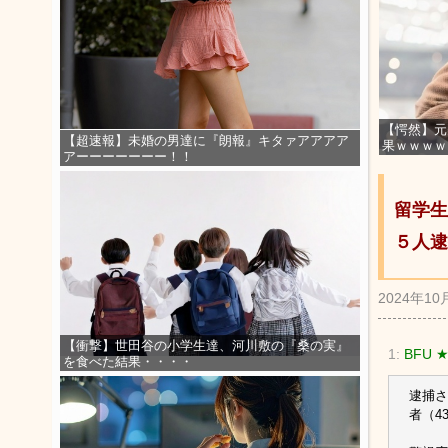
【愕然】元
【超速報】未婚の男達に『朗報』キタァアアアア
果ｗｗｗｗ
アーーーーーーー！！
留学生
５人逮
2024年10
【衝撃】世田谷の小学生達、河川敷の『桑の実』
1:
BFU 
を食べた結果・・・・
逮捕さ
者（4