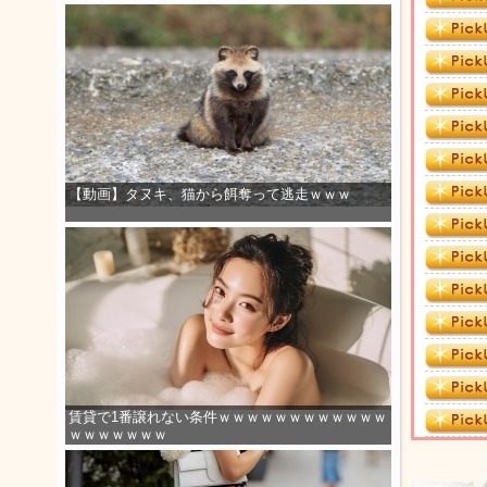
【動画】タヌキ、猫から餌奪って逃走ｗｗｗ
賃貸で1番譲れない条件ｗｗｗｗｗｗｗｗｗｗｗｗ
ｗｗｗｗｗｗｗ