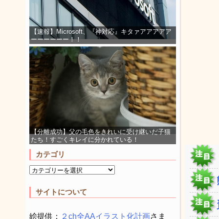
【速報】Microsoft、『神対応』キタァアアアアア
ーーーーーー！！
【分離成功】父の毛色をきれいに受け継いだ子猫
たち！すごくキレイに分かれている！
カテゴリ
サイトについて
絵提供：
２ch全AAイラスト化計画
さま