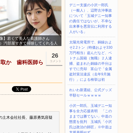
デニー支援の小沢一郎氏
（一般人）、辺野古沖事故
について「玉城デニー知事
の責任ではないが、不幸な
出来事を悪宣伝に利用する
人がいる」
像】若くて美人な看護師さん
太陽光発電所で、銅線およ
3）汚部屋すぎて掃除してくれる人
そ2.2トン（時価およそ330
集ｗｗｗ
万円相当）盗んだなど、ベ
26
トナム国籍（無職）２人逮
詐取か 歯科医師ら
コメント
捕、盗まれた銅線の半分は
すでに売却 富山で「金属
盗対策法違反（去年9月施
行）」による検挙は初
れいわ新選組、公式グッズ
半額セールｗｗｗｗ
小沢一郎氏、玉城デニー知
事を全力応援表明 「この
ままでは勝てない」中道の
の土木会社社長、藤原勇気容疑
態度を批判 玉城氏「小沢
氏は政治の師匠」※中道は
支援表明せず