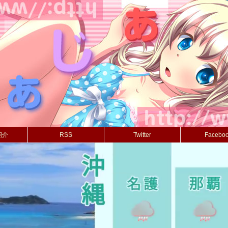
紹介
RSS
Twitter
Facebo