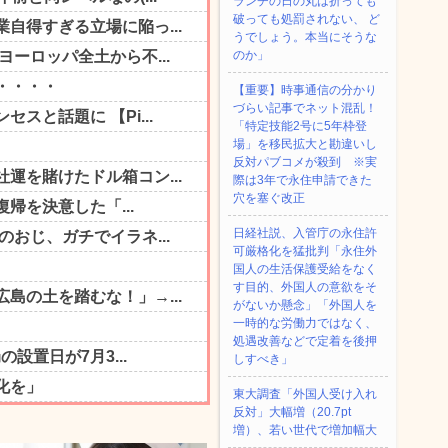
ランチの日の丸は折っても
破っても処罰されない、 ど
うでしょう。本当にそうな
のか」
【重要】時事通信の分かり
づらい記事でネット混乱！
「特定技能2号に5年枠登
場」を移民拡大と勘違いし
反対パブコメが殺到 ※実
際は3年で永住申請できた
穴を塞ぐ改正
日経社説、入管庁の永住許
可厳格化を猛批判「永住外
国人の生活保護受給をなく
す目的、外国人の意欲をそ
がないか懸念」「外国人を
一時的な労働力ではなく、
処遇改善などで定着を後押
しすべき」
東大調査「外国人受け入れ
反対」大幅増（20.7pt
増）、若い世代で増加幅大