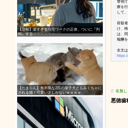
警視庁
療を行
して、
容疑者
け、検
【悲報】楽すぎる在宅ワークの正体、ついに『判
は、同
明』する・・・・・・
報酬を
全文は
https:
【たまらん】無邪気な2匹の柴子犬ともみくちゃに
2:
名無し
される猫！可愛いさしかないｗｗｗｗ
悪徳歯