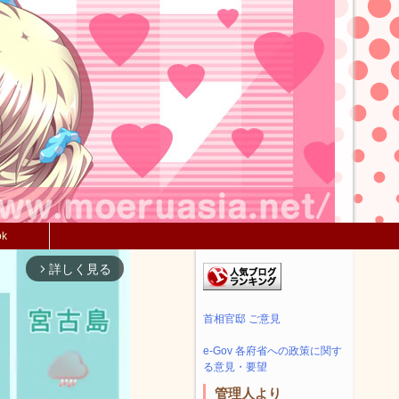
ok
詳しく見る
arrow_forward_ios
首相官邸 ご意見
e-Gov 各府省への政策に関す
る意見・要望
管理人より