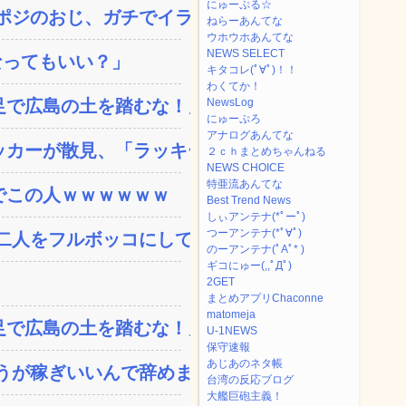
にゅーぷる☆
ジのおじ、ガチでイラネ...
ねらーあんてな
ウホウホあんてな
NEWS SELECT
なってもいい？」
キタコレ(ﾟ∀ﾟ)！！
わくてか！
で広島の土を踏むな！」→...
NewsLog
にゅーぷろ
アナログあんてな
カーが散見、「ラッキー」...
２ｃｈまとめちゃんねる
NEWS CHOICE
特亜流あんてな
でこの人ｗｗｗｗｗｗ
Best Trend News
しぃアンテナ(*ﾟーﾟ)
つーアンテナ(*ﾟ∀ﾟ)
人をフルボッコにしてし...
のーアンテナ(ﾟAﾟ* )
ギコにゅー(,,ﾟДﾟ)
2GET
まとめアプリChaconne
matomeja
で広島の土を踏むな！」→...
U-1NEWS
保守速報
あじあのネタ帳
が稼ぎいいんで辞めます...
台湾の反応ブログ
大艦巨砲主義！