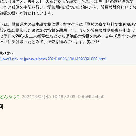
によりますと、去年6月、大石容疑者が設立した東京 江戸川区の歯科医院で
ったと虚偽の申請を行い、愛知県内の3つの自治体から、診療報酬合わせてお
詐欺の疑いが持たれています。
らは、愛知県内の日本語学校に通う留学生らに「学校の寮で無料で歯科検診
診の際に撮影した保険証の情報を悪用して、うその診療報酬明細書を作成し
じ手口で200人以上の留学生などから保険証の情報を集め、去年10月までの半
不正に受け取ったとみて、捜査を進めています。(以下略
ﾘﾝｸ先へ
//www3.nhk.or.jp/news/html/20241002/k10014598391000.html
どんぶらこ
2024/10/02(水) 13:48:52.06 ID:6oHL9nba0
科