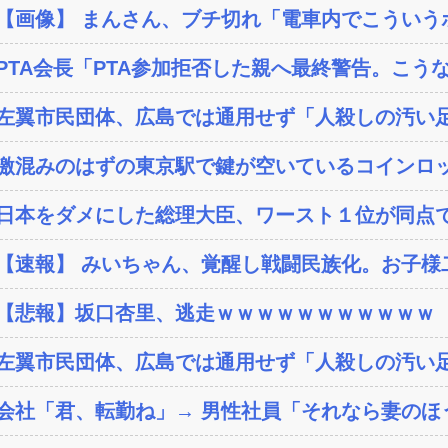
【画像】 まんさん、ブチ切れ「電車内でこういうポ
PTA会長「PTA参加拒否した親へ最終警告。こう
左翼市民団体、広島では通用せず「人殺しの汚い足
激混みのはずの東京駅で鍵が空いているコインロッ
日本をダメにした総理大臣、ワースト１位が同点
【速報】 みいちゃん、覚醒し戦闘民族化。お子様二
【悲報】坂口杏里、逃走ｗｗｗｗｗｗｗｗｗｗｗ
左翼市民団体、広島では通用せず「人殺しの汚い足
会社「君、転勤ね」→ 男性社員「それなら妻のほう