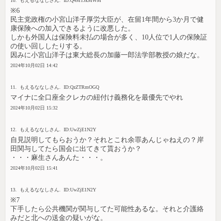
10. もえるななしさん. ID:Q4MTJkMWM
※6
民主党政権の小宮山洋子厚労大臣が、在留1年間から3か月で健
康保険への加入できるように改悪した。
しかも外国人は保険料未払の場合が多く、10人位で1人の保険証
の使い回ししたりする。
因みに小宮山洋子は東大総長の加藤一郎法学部教授の娘だな。
2024年10月02日 14:42
11. もえるななしさん. ID:QzZTRmOGQ
マイナに全口座全クレカの紐付け義務化を最優先でやれ
2024年10月02日 15:32
12. もえるななしさん. ID:UwZjE1N2Y
自見説明してもらおうか？それとこれ余罪あんじゃねえの？岸
田関与してたら国会に出てきて貰おうか？
・・・麻生さんあんた・・・。
2024年10月02日 15:41
13. もえるななしさん. ID:UwZjE1N2Y
※7
下手したら公共機関が関与してた可能性あるな。それと介護絡
みだと北への送金の疑いがな。