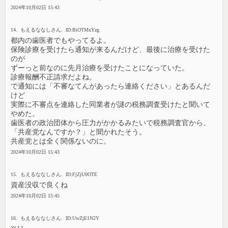
2024年10月02日 15:43
14. もえるななしさん. ID:BiOTMxYzg
都内の歯医者でもやってるよ。
保険診療を受けたら通知が来るんだけど、最後に治療を受けた
のが
ずーっと前なのに先月治療を受けたことになっていた。
診療報酬不正請求だよね。
で通知には「不審なてんがあったら連絡ください」とあるんだ
けど
実際に不審点を連絡した同業者が謎の税務調査受けたと聞いて
やめた。
歯医者の政治団体から圧力がかかるみたいで税務調査官から、
「共産党なんですか？」と聞かれたそう。
共産党とは全く関係ないのに。
2024年10月02日 15:43
15. もえるななしさん. ID:FjZjU0OTE
資産没収で良くね
2024年10月02日 15:45
16. もえるななしさん. ID:UwZjE1N2Y