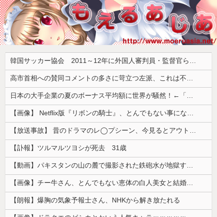
韓国サッカー協会 2011～12年に外国人審判員・監督官ら10数人を性接待（W杯予選、五輪予選が含まれる）国会議員が事実確認
高市首相への賛同コメントの多さに苛立つ左派、これは不正工作に違いない！と確信してしまった結果……
日本の大手企業の夏のボーナス平均額に世界が騒然！←「一部のエリートの話でしょ？」（海外の反応）
【画像】 Netflix版『リボンの騎士』、とんでもない事になるｗｗｗｗｗ
【放送事故】 昔のドラマのレ◯プシーン、今見るとアウトすぎる・・・
【訃報】ツルマルツヨシが死去 31歳
【動画】パキスタンの山の麓で撮影された鉄砲水が地獄すぎる。
【画像】チー牛さん、とんでもない恵体の白人美女と結婚してしまうｗｗｗｗｗｗｗｗ 【Pickup06072008】
【朗報】爆胸の気象予報士さん、NHKから解き放たれる