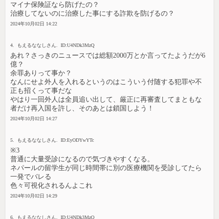
マイナ保険証なら防げたの？
治療してないのに治療した事にする詐欺を防げるの？
2024年10月02日 14:22
4. もえるななしさん. ID:U4NDk3MzQ
あれ？さっきのニュースでは総額2000万とか言ってたようだが6
億？
余罪ありって事か？
なんにせよ外人を入れるというのはこういう付随する犯罪や不
正も招くって事だな
やはり一回外人は全員追い出して、厳正に再審査してまともな
者だけ再入国を許し、そのあとは鎖国しよう！
2024年10月02日 14:27
5. もえるななしさん. ID:EyODYwYTc
※3
普通に大量受診になるので気づきやすくなる。
ネパールの留学生が同じ時間帯に別の医療機関を受診してたら
一発でバレる
色々可視化されるんよこれ
2024年10月02日 14:29
6. もえるななしさん. ID:U4NDk3MzQ