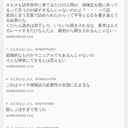
そもそも語学留学に来てるだけの人間が、保険証を既に持って
るって言うのが緩すぎるんじゃないのかよ？・・・って話
差別と言う言葉で詰められたからって平等と公正を履き違えて
る結果だな
くだらん詭弁は却下しろ、いちいち聞き入れるな、要求はエス
カレートするだけなんだよ、最初から聞き入れるんじゃない！
2024年10月02日 14:31
7. もえるななしさん. ID:M4YTYxZGU
組織的なものかマニュアルでもあるんじゃないの
そんな簡単にできるとは思えない
2024年10月02日 14:34
8. もえるななしさん. ID:IzNmUwYTM
これはマイナ保険証の必要性が全国に広まるな
2024年10月02日 14:37
9. もえるななしさん. ID:k2YzU5MGI
額しょぼすぎで笑うわ
2024年10月02日 14:42