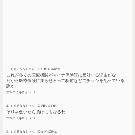
1. もえるななしさん. ID:Q4MTJkMWM
これが多くの医療機関がマイナ保険証に反対する理由だな
だから医療保険に集らせろって駅前などでチラシを配っている
訳か。
2024年10月02日 14:13
2. もえるななしさん. ID:FiMjk3YzM
そりゃ働いたら負けにもなるわ
2024年10月02日 14:14
3. もえるななしさん. ID:g4NWZjMzc