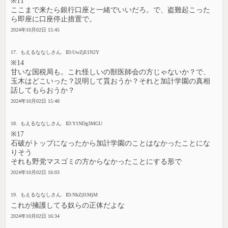
※11
ここまで来たら銀行口座と一緒でいいだろ。で、盗難起こった
ら即座に口座停止措置で。
2024年10月02日 15:45
17. もえるななしさん. ID:UwZjE1N2Y
※14
甘いな国税局も。これ怪しいの獣医師会の方じゃないか？で、
玉木はどこいった？説明して貰おうか？それと加計学園の真相
話してもらおうか？
2024年10月02日 15:48
18. もえるななしさん. ID:Y1NDg3MGU
※17
石破がトップになったから加計学園のことはなかったことにな
りそう
それも野党マスゴミの方からなかったことにする形で
2024年10月02日 16:03
19. もえるななしさん. ID:NhZjI1MjM
これが擁護してる奴らの正体だよな
2024年10月02日 16:34