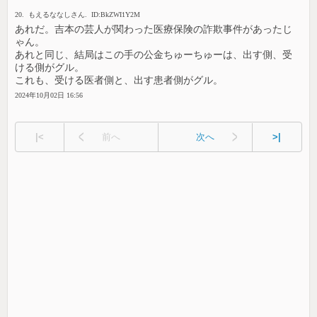
20. もえるななしさん. ID:BkZWI1Y2M
あれだ。吉本の芸人が関わった医療保険の詐欺事件があったじ
ゃん。
あれと同じ、結局はこの手の公金ちゅーちゅーは、出す側、受
ける側がグル。
これも、受ける医者側と、出す患者側がグル。
2024年10月02日 16:56
|<
前へ
次へ
>|