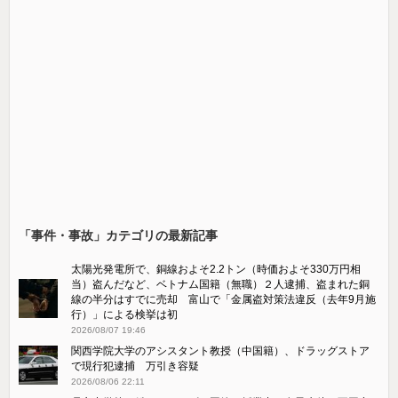
「事件・事故」カテゴリの最新記事
太陽光発電所で、銅線およそ2.2トン（時価およそ330万円相
当）盗んだなど、ベトナム国籍（無職）２人逮捕、盗まれた銅
線の半分はすでに売却 富山で「金属盗対策法違反（去年9月施
行）」による検挙は初
2026/08/07 19:46
関西学院大学のアシスタント教授（中国籍）、ドラッグストア
で現行犯逮捕 万引き容疑
2026/08/06 22:11