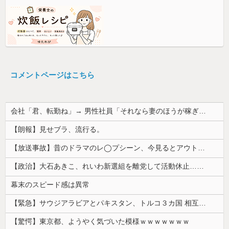
コメントページはこちら
会社「君、転勤ね」→ 男性社員「それなら妻のほうが稼ぎいいんで辞めます」⇒ 結果・・・
【朗報】見せブラ、流行る。
【放送事故】昔のドラマのレ◯プシーン、今見るとアウトすぎる・・・
【政治】大石あきこ、れいわ新選組を離党して活動休止…「スジは通します」とは何だったのか
幕末のスピード感は異常
【緊急】サウジアラビアとパキスタン、トルコ３カ国 相互防衛協定締結
【驚愕】東京都、ようやく気づいた模様ｗｗｗｗｗｗｗ