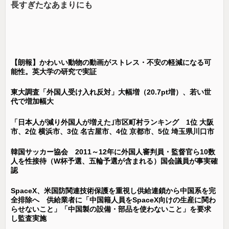
長すぎたなあまりにも
【朗報】かわいい動物の動画がストレス・不安の軽減になる可
能性。英大学の研究で実証
東大調査「外国人受け入れ反対」大幅増（20.7pt増）、若い世
代で増加幅大
「日本人が減り外国人が増えた｣市区町村ランキング 1位 大阪
市、2位 横浜市、3位 名古屋市、4位 京都市、5位 埼玉県川口市
韓国サッカー協会 2011～12年に外国人審判員・監督官ら10数
人を性接待（W杯予選、五輪予選が含まれる）国会議員が事実確
認
SpaceX、米国防関連技術保護を重視し供給連鎖から中国系を完
全排除へ 供給業者に「中国籍人員をSpaceX向けの生産に関わ
らせないこと」「中国製の設備・部品を使わないこと」を要求
し監査実施