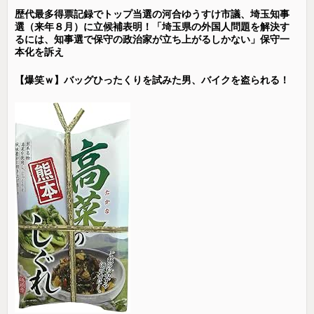
歴代最多得票記録でトップ当選の河合ゆうすけ市議、埼玉知事
選（来年８月）に立候補表明！「埼玉県の外国人問題を解決す
るには、知事選で保守の政治家が立ち上がるしかない」保守一
本化を訴え
【爆笑ｗ】バッグひったくりを試みた男、バイクを盗られる！