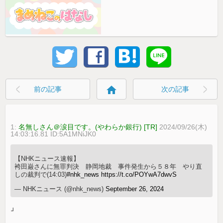
home
前の記事
次の記事
1:
名無しさん＠涙目です。(やわらか銀行) [TR]
2024/09/26(木)
14:03:16.81 ID:5A1MNiJK0
【NHKニュース速報】
袴田巌さんに無罪判決 静岡地裁 事件発生から５８年 やり直
しの裁判で(14:03)
#nhk_news
https://t.co/POYwA7dwvS
— NHKニュース (@nhk_news)
September 26, 2024
」