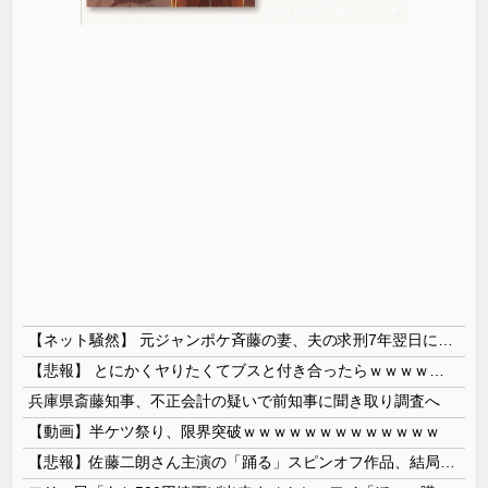
【ネット騒然】 元ジャンポケ斉藤の妻、夫の求刑7年翌日にインスタ更新！その内容がガチでヤバすぎる…
【悲報】 とにかくヤりたくてブスと付き合ったらｗｗｗｗｗｗｗｗｗｗｗｗｗｗｗ
兵庫県斎藤知事、不正会計の疑いで前知事に聞き取り調査へ
【動画】半ケツ祭り、限界突破ｗｗｗｗｗｗｗｗｗｗｗｗｗ
【悲報】佐藤二朗さん主演の「踊る」スピンオフ作品、結局撮影中止が決定wwwwwwwwwwww