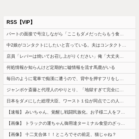
RSS【VIP】
パートの面接で号泣しながら「ここもダメだったらもう食べていけないんです」って熱弁してた人がいた
中2娘がコンタクトにしたいと言っている。夫はコンタクトは高校生からと猛反対してて、どうしたらいい？
店員「レバーは焼いてお召し上がりください」俺「大丈夫でしょ」→生で食べた瞬間、店員が血相を変えてきて…
何処情報か知らんけど定期的に嘘情報を流す馬鹿がいる
毎日のように電車で痴漢に遭うので、背中を押すフリをしてある作戦をしたら...
ジャンポケ斎藤と代理人のやりとり、「地獄すぎて完全にコントになってる……」と衝撃を受ける人が続出中
日本をダメにした総理大臣、ワースト１位が同点でこの人ｗｗｗｗｗｗ
【速報】 みいちゃん、覚醒し戦闘民族化。お子様二人をフルボッコにしてしまう
【画像】 トラックの運ちゃん御用達ターミナル食堂のざっかけないオムライスｗｗｗｗｗｗｗｗｗｗ
【画像】 十二支合体！！ところでその前足、猫じゃね？