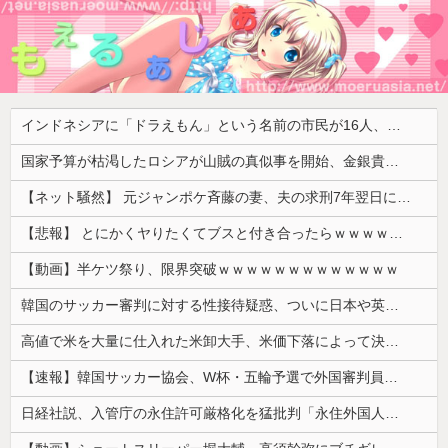
インドネシアに「ドラえもん」という名前の市民が16人、「のび太」は181人
国家予算が枯渇したロシアが山賊の真似事を開始、金銀貴金属じゃなくて自動車とかってところがリアリティありすぎる……
【ネット騒然】 元ジャンポケ斉藤の妻、夫の求刑7年翌日にインスタ更新！その内容がガチでヤバすぎる…
【悲報】 とにかくヤりたくてブスと付き合ったらｗｗｗｗｗｗｗｗｗｗｗｗｗｗｗ
【動画】半ケツ祭り、限界突破ｗｗｗｗｗｗｗｗｗｗｗｗｗ
韓国のサッカー審判に対する性接待疑惑、ついに日本や英国メディアにも取り上げられ国際問題に発展w
高値で米を大量に仕入れた米卸大手、米価下落によって決算が凄まじいことになっている模様
【速報】韓国サッカー協会、W杯・五輪予選で外国審判員や監督官を性接待！！！！
日経社説、入管庁の永住許可厳格化を猛批判「永住外国人の生活保護受給をなくす目的、外国人の意欲をそがないか懸念」「外国人を一時的な労働力ではなく、...