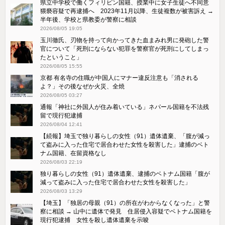
県立中学校で働くフィリピン国籍、授業中に女子生徒へ不同意
猥褻容疑で再逮捕へ 2023年11月以降、生徒複数が被害訴え →
半年後、学校と県教委が警察に相談
2026/08/05 19:05
玉川徹氏、刃物を持って向かってきた血まみれ男に発砲した警
官について「死刑にならない犯罪を警察官が死刑にしてしまっ
たということ」
2026/08/05 15:55
京都 有名寺の住職が中国人にマナー違反注意も「消される
よ？」その後なぜか火災、全焼
2026/08/05 03:27
通報「神社に外国人が住み着いている」ネパール国籍を不法残
留で現行犯逮捕
2026/08/04 12:41
【続報】埼玉で独り暮らしの女性（91）遺体遺棄、「腹が減っ
て盗みに入った住宅で居合わせた女性を殺害した」逮捕のベト
ナム国籍、在留資格なし
2026/08/03 22:19
独り暮らしの女性（91）遺体遺棄、逮捕のベトナム国籍「腹が
減って盗みに入った住宅で居合わせた女性を殺害した」
2026/08/03 13:29
【埼玉】「独居の母親（91）の所在がわからなくなった」と警
察に相談 → 山中に遺体で発見 住居侵入容疑でベトナム国籍を
現行犯逮捕 女性を殺し遺体遺棄を示唆