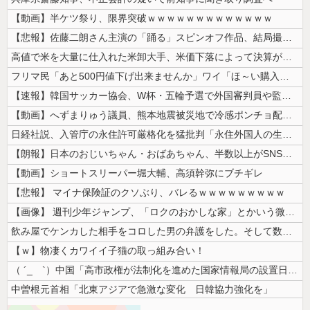
【動画】半ケツ祭り、限界突破ｗｗｗｗｗｗｗｗｗｗｗｗｗ
【悲報】佐藤二朗さん主演の「踊る」スピンオフ作品、結局撮影中止が決定w...
高値で米を大量に仕入れた米卸大手、米価下落によって決算が凄まじいことに...
フリマ民「あと500円値下げ出来ませんか」ワイ「ほ～い購入ｗ」
【速報】韓国サッカー協会、W杯・五輪予選で外国審判員や監督官を性接待！...
【動画】へずまりゅう議員、熊本地震被災地で冷感ポンチョ配布 → 被災民...
日経社説、入管庁の永住許可厳格化を猛批判「永住外国人の生活保護受給をな...
【朗報】日本のおじいちゃん・おばあちゃん、半数以上がSNSを使いこなし...
【動画】ショートスリーパー堀大輔、高須幹弥にブチギレ
【悲報】 マイナ保険証のクソぶり、バレるｗｗｗｗｗｗｗｗｗ
【画像】 週刊少年ジャンプ、「ロクのおかしな家」とかいう微妙な漫画を巻...
飲み屋でケンカした相手をコロした男の弁護をした。そして数年後、因果応報...
【ｗ】物凄くカワイイ子猫の取っ組み合い！
（ ´_ゝ`）中国「高市政権が法制化を進めた国家情報局の設置日が7月3...
中曽根元首相「北東アジアで急激な変化 日韓協力強化を」