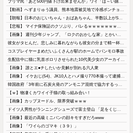
フリマ民「あと500円値下げ出来ませんか」ワイ「ほ～い購入ｗ」
【動画】へずまりゅう議員、熊本地震被災地で冷感ポンチョ配布 → 被災民の衝撃の反応がコチラ → ｗｗｗｗｗｗｗｗｗｗｗｗｗｗｗｗ
【朗報】日本のおじいちゃん・おばあちゃん、半数以上がSNSを使いこなしていたｗｗｗｗｗ
【悲報】 マイナ保険証のクソぶり、バレるｗｗｗｗｗｗｗｗｗ
【画像】 週刊少年ジャンプ、「ロクのおかしな家」とかいう微妙な漫画を巻頭カラーにしたせいで100万部切る
彼女がタヒんだ。悲しみに暮れながらも彼女の分まで精一杯生きようと誓った。だが実は生きていた！突撃するとふっくらした顔で大きなお腹を抱えて...
コスプレイヤーまめだいふくさんが駅のホームでパンモロ事故
生配信中に猫に乳首ポロリさせられた10代美少女のアーカイブ、500万再生越えｗｗｗ
【画像】 誰とエ●チしたいか見解が別れる六人衆
【画像】 イケおじ(54)、JK10人とハメ撮り770本撮って逮捕ｗｗｗｗｗｗｗ
韓国政府「3年前に石炭火発のアンモニア混焼で協力するっていったけどあれ取りやめな。政権変わったし」……韓国とまともな協力ができない理由、これなんですよね
【ｗ】物凄くカワイイ子猫の取っ組み合い！
【画像】カップヌードル、限界突破ｗｗｗ
ドイツ人男性がランニングシューズで富士登山 「足をくじいて動けない」
【画像】最近の高級ミニバンの顔キモすぎだろwww
【画像】「ワイらのゴマキ（３９）」