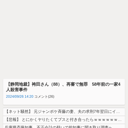
【静岡地裁】袴田さん（88）、再審で無罪 58年前の一家4
人殺害事件
2024/09/26 14:20
コメント(26)
【ネット騒然】 元ジャンポケ斉藤の妻、夫の求刑7年翌日にインスタ更新！...
【悲報】 とにかくヤりたくてブスと付き合ったらｗｗｗｗｗｗｗｗｗｗｗｗ...
兵庫県斎藤知事、不正会計の疑いで前知事に聞き取り調査へ