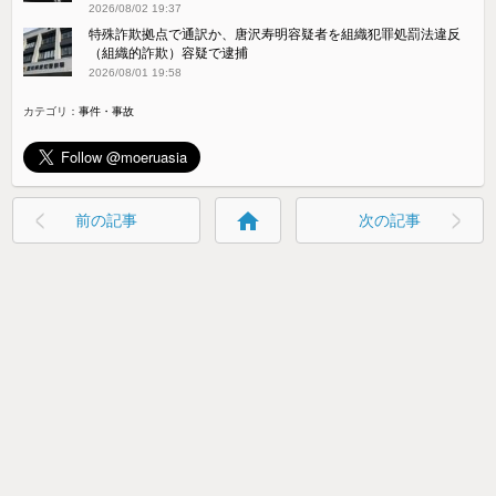
2026/08/02 19:37
特殊詐欺拠点で通訳か、唐沢寿明容疑者を組織犯罪処罰法違反
（組織的詐欺）容疑で逮捕
2026/08/01 19:58
カテゴリ：
事件・事故
home
前の記事
次の記事