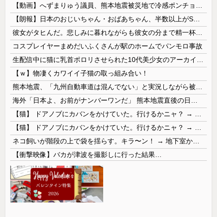
【動画】へずまりゅう議員、熊本地震被災地で冷感ポンチョ配布 → 被災民の衝撃の反応がコチラ → ｗｗｗｗｗｗｗｗｗｗｗｗｗｗｗｗ
【朗報】日本のおじいちゃん・おばあちゃん、半数以上がSNSを使いこなしていたｗｗｗｗｗ
彼女がタヒんだ。悲しみに暮れながらも彼女の分まで精一杯生きようと誓った。だが実は生きていた！突撃するとふっくらした顔で大きなお腹を抱えて...
コスプレイヤーまめだいふくさんが駅のホームでパンモロ事故
生配信中に猫に乳首ポロリさせられた10代美少女のアーカイブ、500万再生越えｗｗｗ
【ｗ】物凄くカワイイ子猫の取っ組み合い！
熊本地震、「九州自動車道は混んでない」と実況しながら被災地へ向かう有名アナなどに批判殺到 全国紙記者「最新の状況をいち早く伝えることは報道機関としての責務」「情報を取り上げることには大きな意義がある」
海外「日本よ、お前がナンバーワンだ」 熊本地震直後の日本の対応のスピードに世界が衝撃
【猫】 ドアノブにカバンをかけていた。行けるかニャ？ → 猫はこうなります…
【猫】 ドアノブにカバンをかけていた。行けるかニャ？ → 猫はこうなります…
ネコ飼いが階段の上で袋を揺らす。キラ〜ン！ → 地下室からヤツが現れる…
【衝撃映像】バカが津波を撮影しに行った結果…