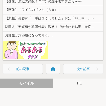
【画像】最近の高級ミニバンの顔キモすぎだろwww
【画像】「ワイらのゴマキ（３９）」
【悲報】美容師「…手は尽くしました」おば「ｱｯ…ｯｽ…」→
韓国人「安貞桓が韓国代表に激怒！『惨憺たる結果、徹底的な刷新が必要だ』と監督や協会を痛烈批判」
お部屋が汚部屋になってまう、、
home
前の記事
次の記事
モバイル
PC