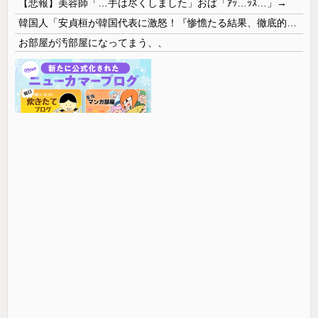
【悲報】美容師「…手は尽くしました」おば「ｱｯ…ｯｽ…」→
韓国人「安貞桓が韓国代表に激怒！『惨憺たる結果、徹底的な刷新が必要だ』と監督や協会を痛烈批判」
お部屋が汚部屋になってまう、、