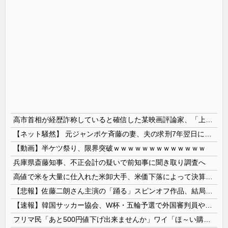
高市首相が経歴詐称していると確信した某映画評論家、「上級公務員試験に合格とは書いてないんですが…」とツッコミを受けまくり……
【ネット騒然】 元ジャンポケ斉藤の妻、夫の求刑7年翌日にインスタ更新！その内容がガチでヤバすぎる…
【動画】半ケツ祭り、限界突破ｗｗｗｗｗｗｗｗｗｗｗｗｗ
兵庫県斎藤知事、不正会計の疑いで前知事に聞き取り調査へ
高値で米を大量に仕入れた米卸大手、米価下落によって決算が凄まじいことになっている模様
【悲報】佐藤二朗さん主演の「踊る」スピンオフ作品、結局撮影中止が決定wwwwwwwwwwww
【速報】韓国サッカー協会、W杯・五輪予選で外国審判員や監督官を性接待！！！！
フリマ民「あと500円値下げ出来ませんか」ワイ「ほ～い購入ｗ」