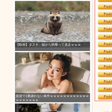
【動画】タヌキ、猫から餌奪って逃走ｗｗｗ
賃貸で1番譲れない条件ｗｗｗｗｗｗｗｗｗｗｗｗ
ｗｗｗｗｗｗｗ