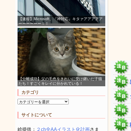
【速報】Microsoft、『神対応』キタァアアアアア
ーーーーーー！！
【分離成功】父の毛色をきれいに受け継いだ子猫
たち！すごくキレイに分かれている！
カテゴリ
サイトについて
絵提供：
２ch全AAイラスト化計画
さま