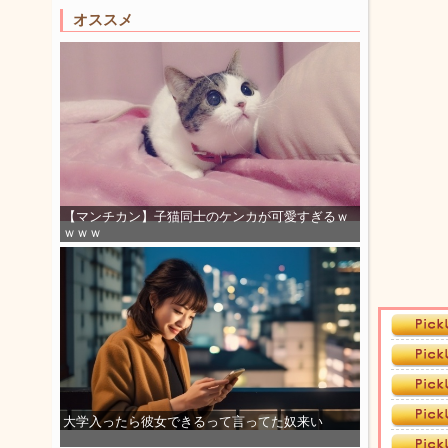
オススメ
【マンチカン】子猫同士のケンカが可愛すぎるｗ
ｗｗｗ
大学入ったら彼女できるって言ってた奴来い