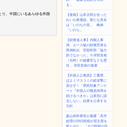
る」
とり、中国にいるあらゆる外国
【速報】山本太郎が去った
れいわ新選組、新たな党名
は「いのちの党」 略称
「いのち」
【財務省人事】内閣人事
局、エース級の財務官僚を
異例転出 官邸幹部「協力
的でなかった」※岸田首相
（当時）の秘書官などを歴
任 、岸田首相の後輩
【外国人公務員】三重県、
ぱよくマスコミの総攻撃に
屈せず！「県民対象アンケ
ート『外国人の職員採用を
続けるべきか』は差別に該
当しない」結果を公表する
方針
森山前幹事長が暴露「高市
総理のSNS投稿が習主席を
怒らせた」 「その投稿が中