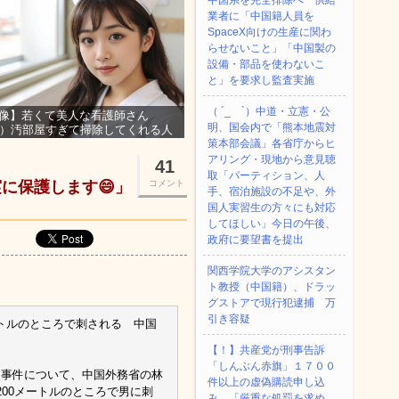
中国系を完全排除へ 供給
業者に「中国籍人員を
SpaceX向けの生産に関わ
らせないこと」「中国製の
設備・部品を使わないこ
と」を要求し監査実施
（ ´_ゝ`）中道・立憲・公
像】若くて美人な看護師さん
明、国会内で「熊本地震対
3）汚部屋すぎて掃除してくれる人
集ｗｗｗ
策本部会議」各省庁からヒ
アリング・現地から意見聴
41
取「パーティション、人
に保護します😄」
コメント
手、宿泊施設の不足や、外
国人実習生の方々にも対応
してほしい」今日の午後、
政府に要望書を提出
関西学院大学のアシスタン
ト教授（中国籍）、ドラッ
グストアで現行犯逮捕 万
引き容疑
ートルのところで刺される 中国
【！】共産党が刑事告訴
「しんぶん赤旗」１７００
た事件について、中国外務省の林
件以上の虚偽購読申し込
00メートルのところで男に刺
み 「厳重な処罰を求め