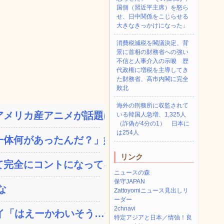
国側（習近平主席）を怒ら
せ、日中関係をこじらせる
大きなきっかけになった」
消費税減税を閣議決定、背
景に首相の財務省への強い
不信と人事介入の示唆 歴
代政権に増税を主導してき
た財務省、高市内閣に完全
敗北
海外の刑務所に収監されて
メリカ産アニメが話題に、...
いる韓国人急増、1,325人
（詐偽が4分の1） 日本に
は254人
体何があったんだ？」嫁「...
リンク
完全にコントになってる…...
ニュースの森
保守JAPAN
な
Zattoyomiニュース見出しリ
ーダー
2chnavi
「はえーかわいそう…会...
特定アジアと日本／情強！良