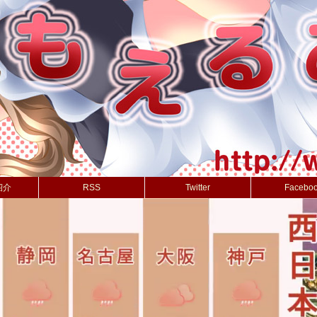
紹介
RSS
Twitter
Facebo