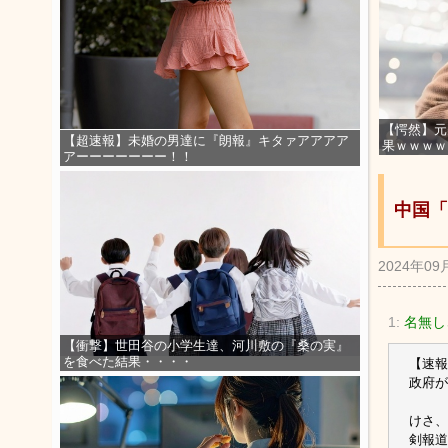
【愕然】元
【超速報】未婚の男達に『朗報』キタァアアアア
果ｗｗｗｗ
アーーーーーーー！！
中国「
2024年09
1:
名無し
【衝撃】世田谷の小学生達、河川敷の『桑の実』
を食べた結果・・・・
【速報
政府が
けさ、
剣報道