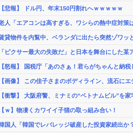
【悲報】 ドル円、年末150円割れへｗｗｗｗｗ
老人「エアコンは高すぎる、ワシらの熱中症対策
賃貸物件を内覧中、ベランダに出たら突然ゾワッと
「ピクサー最大の失敗だ」と日本を舞台にした某ア
【怒報】 国税庁「あのさぁ！君らがちゃんと納税し
【画像】 この佳子さまのボディライン、流石にエ
【衝撃】 大阪府警、ミナミの“ベトナムビル”を家宅
【ｗ】物凄くカワイイ子猫の取っ組み合い！
韓国人「韓国でレバレッジ破産した投資家続出か？‥損