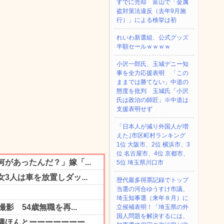
すでに売却 富山で「金属
盗対策法違反（去年9月施
行）」による検挙は初
れいわ新選組、公式グッズ
半額セールｗｗｗｗ
小沢一郎氏、玉城デニー知
事を全力応援表明 「この
ままでは勝てない」中道の
態度を批判 玉城氏「小沢
氏は政治の師匠」※中道は
支援表明せず
「日本人が減り外国人が増
えた｣市区町村ランキング
1位 大阪市、2位 横浜市、3
位 名古屋市、4位 京都市、
5位 埼玉県川口市
歴代最多得票記録でトップ
当選の河合ゆうすけ市議、
埼玉知事選（来年８月）に
立候補表明！「埼玉県の外
国人問題を解決するには、