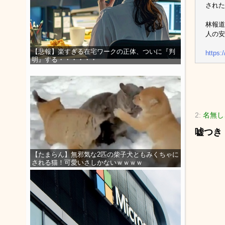
された
林報道
人の安
【悲報】楽すぎる在宅ワークの正体、ついに『判
https:
明』する・・・・・・
2:
名無し
嘘つき
【たまらん】無邪気な2匹の柴子犬ともみくちゃに
される猫！可愛いさしかないｗｗｗｗ