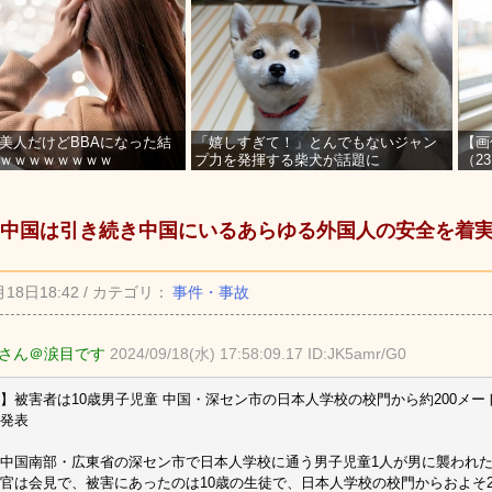
美人だけどBBAになった結
「嬉しすぎて！」とんでもないジャン
【画
ｗｗｗｗｗｗｗｗ
プ力を発揮する柴犬が話題に
（2
を募
中国は引き続き中国にいるあらゆる外国人の安全を着実
月18日18:42 / カテゴリ：
事件・事故
さん＠涙目です
2024/09/18(水) 17:58:09.17 ID:JK5amr/G0
】被害者は10歳男子児童 中国・深セン市の日本人学校の校門から約200メ
発表
中国南部・広東省の深セン市で日本人学校に通う男子児童1人が男に襲われ
官は会見で、被害にあったのは10歳の生徒で、日本人学校の校門からおよそ2