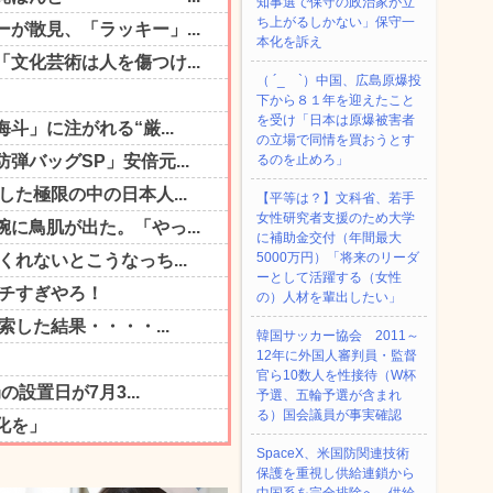
知事選で保守の政治家が立
ち上がるしかない」保守一
本化を訴え
（ ´_ゝ`）中国、広島原爆投
下から８１年を迎えたこと
を受け「日本は原爆被害者
の立場で同情を買おうとす
るのを止めろ」
【平等は？】文科省、若手
女性研究者支援のため大学
に補助金交付（年間最大
5000万円）「将来のリーダ
ーとして活躍する（女性
の）人材を輩出したい」
韓国サッカー協会 2011～
12年に外国人審判員・監督
官ら10数人を性接待（W杯
予選、五輪予選が含まれ
る）国会議員が事実確認
SpaceX、米国防関連技術
保護を重視し供給連鎖から