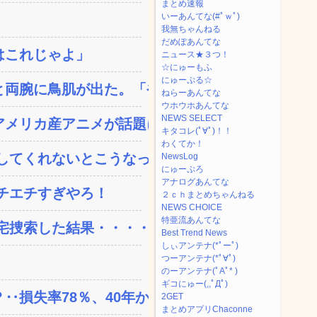
まとめ速報
いーあんてな(#ﾟｗﾟ)
我無ちゃんねる
だめぽあんてな
はこれじゃよ」
ニュース★３つ！
☆にゅーもふ
にゅーぷる☆
両腕に鳥肌が出た。「やっ...
ねらーあんてな
ウホウホあんてな
NEWS SELECT
メリカ産アニメが話題に、...
キタコレ(ﾟ∀ﾟ)！！
わくてか！
てくれないとこうなっち...
NewsLog
にゅーぷろ
アナログあんてな
チエチすぎやろ！
２ｃｈまとめちゃんねる
NEWS CHOICE
特亜流あんてな
捜索した結果・・・・...
Best Trend News
しぃアンテナ(*ﾟーﾟ)
つーアンテナ(*ﾟ∀ﾟ)
のーアンテナ(ﾟAﾟ* )
ギコにゅー(,,ﾟДﾟ)
失率78％、40年か...
2GET
まとめアプリChaconne