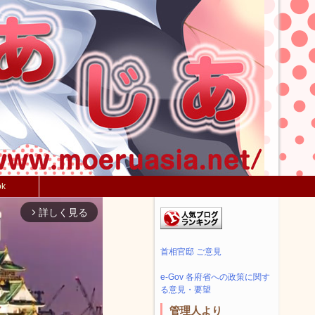
ok
詳しく見る
arrow_forward_ios
首相官邸 ご意見
e-Gov 各府省への政策に関す
る意見・要望
管理人より