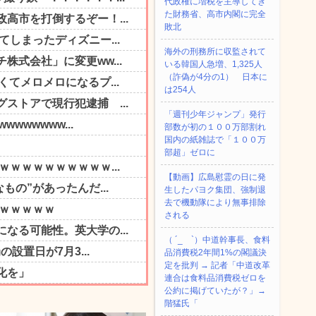
代政権に増税を主導してき
た財務省、高市内閣に完全
敗北
海外の刑務所に収監されて
いる韓国人急増、1,325人
（詐偽が4分の1） 日本に
は254人
「週刊少年ジャンプ」発行
部数が初の１００万部割れ
国内の紙雑誌で「１００万
部超」ゼロに
【動画】広島慰霊の日に発
生したパヨク集団、強制退
去で機動隊により無事排除
される
（ ´_ゝ`）中道幹事長、食料
品消費税2年間1%の閣議決
定を批判 → 記者「中道改革
連合は食料品消費税ゼロを
公約に掲げていたが？」→
階猛氏「