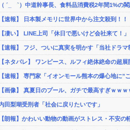
（ ´_ゝ`）中道幹事長、食料品消費税2年間1%の閣議
【速報】 日本製メモリに世界中から注文殺到！！！
【凄い】 LINE上司「休日で悪いけど会社来て！」
【速報】 フジ、ついに真実を明かす「当社ドラマ制作
【ネタバレ】 ワンピース、ルフィ絶体絶命の超展開
【速報】 専門家「イオンモール熊本の爆心地に”こん
【画像】 真夏日のプール、ガチで最高すぎｗｗｗ
内田梨瑚受刑者「社会に戻りたいです」
【朗報】かわいい動物の動画がストレス・不安の軽