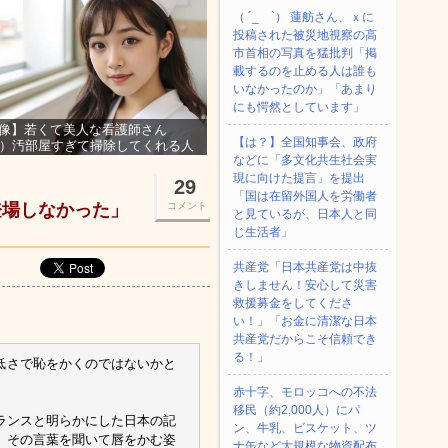
（ ´_ゝ`） 蓮舫さん、ｘに
投稿された被災地視察の高
市首相の写真を猛批判「掲
載するのを止める人は誰も
いなかったのか」「あまり
にも愕然としています」
像】若くて美人な看護師さん
【は？】全国知事会、政府
3）汚部屋すぎて掃除してくれる人
などに「多文化共生社会実
集ｗｗｗ
現に向けた提言」を提出
29
「国は在留外国人を労働者
登場しなかった」
コメント
と見ているが、日本人と同
じ生活者」
共産党「日本共産党は中抜
きしません！安心して災害
救援募金をしてくださ
い！」「お金に清潔な日本
共産党だからこそ信頼でき
る！」
低さで恥をかくのではないかと
赤十字、モロッコへの不法
移民（約2,000人）にパ
ランスと明らかにした日本の記
ン、牛乳、ビスケット、ツ
、その言葉を聞いて唇をかむ姿
ナ缶など大規模な物資配布