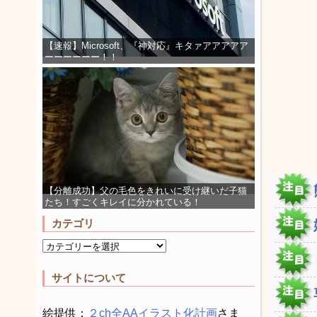
【速報】Microsoft、『神対応』キタァアアアアア
ーーーーーー！！
【分離成功】父の毛色をきれいに受け継いだ子猫
たち！すごくキレイに分かれている！
カテゴリ
サイトについて
絵提供：
２ch全AAイラスト化計画
さま