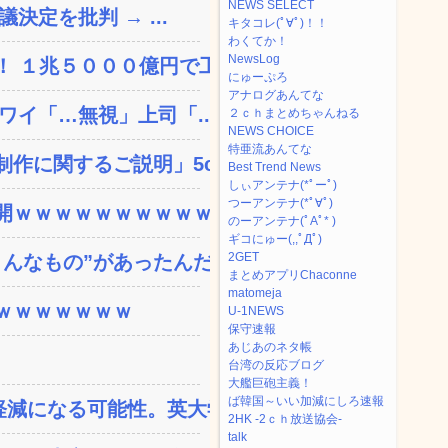
NEWS SELECT
決定を批判 → ...
キタコレ(ﾟ∀ﾟ)！！
わくてか！
NewsLog
 １兆５０００億円で工...
にゅーぷろ
アナログあんてな
ワイ「…無視」上司「...
２ｃｈまとめちゃんねる
NEWS CHOICE
特亜流あんてな
に関するご説明」5c...
Best Trend News
しぃアンテナ(*ﾟーﾟ)
つーアンテナ(*ﾟ∀ﾟ)
ｗｗｗｗｗｗｗｗｗｗｗ...
のーアンテナ(ﾟAﾟ* )
ギコにゅー(,,ﾟДﾟ)
2GET
なもの”があったんだ...
まとめアプリChaconne
matomeja
ｗｗｗｗｗｗｗ
U-1NEWS
保守速報
あじあのネタ帳
台湾の反応ブログ
大艦巨砲主義！
ば韓国～いい加減にしろ速報
減になる可能性。英大学の...
2HK -2ｃｈ放送協会-
talk