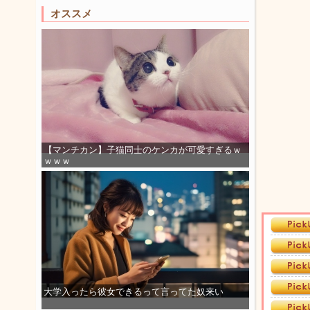
オススメ
【マンチカン】子猫同士のケンカが可愛すぎるｗ
ｗｗｗ
大学入ったら彼女できるって言ってた奴来い