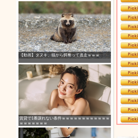
【動画】タヌキ、猫から餌奪って逃走ｗｗｗ
賃貸で1番譲れない条件ｗｗｗｗｗｗｗｗｗｗｗｗ
ｗｗｗｗｗｗｗ