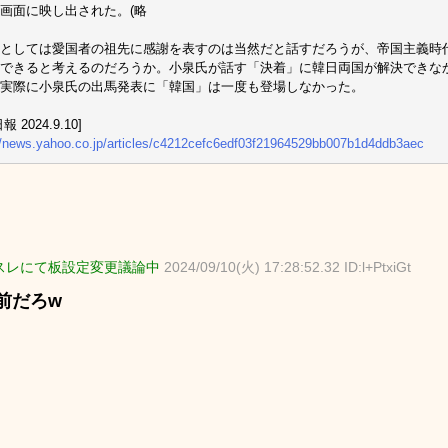
画面に映し出された。(略
としては愛国者の祖先に感謝を表すのは当然だと話すだろうが、帝国主義時
できると考えるのだろうか。小泉氏が話す「決着」に韓日両国が解決できな
実際に小泉氏の出馬発表に「韓国」は一度も登場しなかった。
 2024.9.10]
//news.yahoo.co.jp/articles/c4212cefc6edf03f21964529bb007b1d4ddb3aec
スレにて板設定変更議論中
2024/09/10(火) 17:28:52.32 ID:l+PtxiGt
前だろw