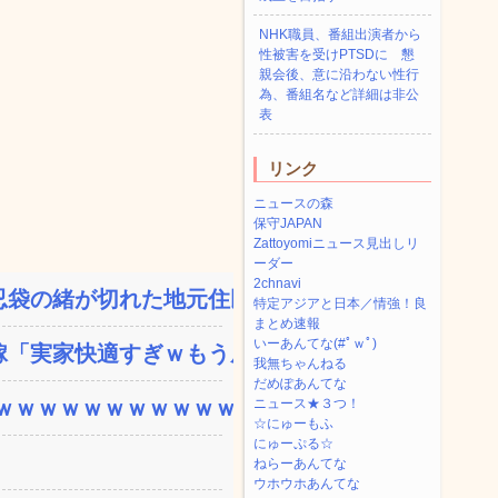
NHK職員、番組出演者から
性被害を受けPTSDに 懇
親会後、意に沿わない性行
為、番組名など詳細は非公
表
リンク
ニュースの森
保守JAPAN
Zattoyomiニュース見出しリ
ーダー
2chnavi
袋の緒が切れた地元住民が...
特定アジアと日本／情強！良
まとめ速報
いーあんてな(#ﾟｗﾟ)
「実家快適すぎｗもう戻り...
我無ちゃんねる
だめぽあんてな
ｗｗｗｗｗｗｗｗｗｗｗ...
ニュース★３つ！
☆にゅーもふ
にゅーぷる☆
ねらーあんてな
ウホウホあんてな