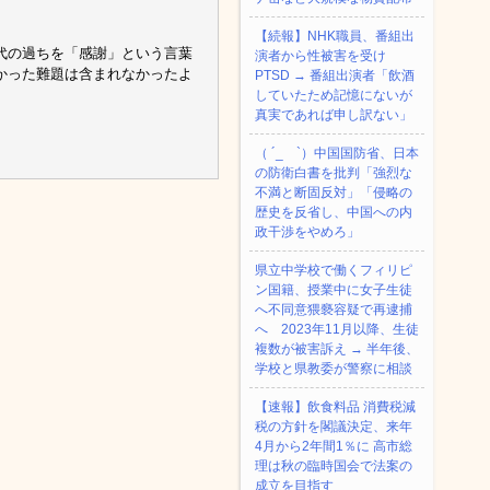
【続報】NHK職員、番組出
代の過ちを「感謝」という言葉
演者から性被害を受け
かった難題は含まれなかったよ
PTSD → 番組出演者「飲酒
していたため記憶にないが
真実であれば申し訳ない」
（ ´_ゝ`）中国国防省、日本
の防衛白書を批判「強烈な
不満と断固反対」「侵略の
歴史を反省し、中国への内
政干渉をやめろ」
県立中学校で働くフィリピ
ン国籍、授業中に女子生徒
へ不同意猥褻容疑で再逮捕
へ 2023年11月以降、生徒
複数が被害訴え → 半年後、
学校と県教委が警察に相談
【速報】飲食料品 消費税減
税の方針を閣議決定、来年
4月から2年間1％に 高市総
理は秋の臨時国会で法案の
成立を目指す