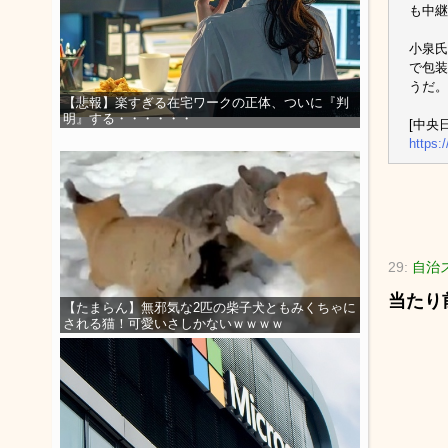
も中継
小泉氏
で包装
うだ。
【悲報】楽すぎる在宅ワークの正体、ついに『判
明』する・・・・・・
[中央日報
https:
29:
自治
当たり
【たまらん】無邪気な2匹の柴子犬ともみくちゃに
される猫！可愛いさしかないｗｗｗｗ