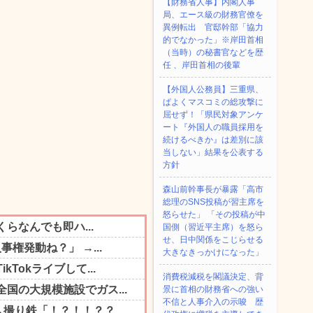
【財務省人事】内閣人事
局、エース級の財務官僚を
異例転出 官邸幹部「協力
的でなかった」※岸田首相
（当時）の秘書官などを歴
任 、岸田首相の後輩
【外国人公務員】三重県、
ぱよくマスコミの総攻撃に
屈せず！「県民対象アンケ
ート『外国人の職員採用を
続けるべきか』は差別に該
当しない」結果を公表する
方針
森山前幹事長が暴露「高市
総理のSNS投稿が習主席を
怒らせた」 「その投稿が中
国側（習近平主席）を怒ら
せ、日中関係をこじらせる
大きなきっかけになった」
消費税減税を閣議決定、背
景に首相の財務省への強い
不信と人事介入の示唆 歴