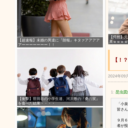
【愕然】元
【超速報】未婚の男達に『朗報』キタァアアアア
果ｗｗｗｗ
アーーーーーーー！！
【！？
2024年09
1:
昆虫図
【衝撃】世田谷の小学生達、河川敷の『桑の実』
を食べた結果・・・・
「小泉
皆さん
９月６
者が投