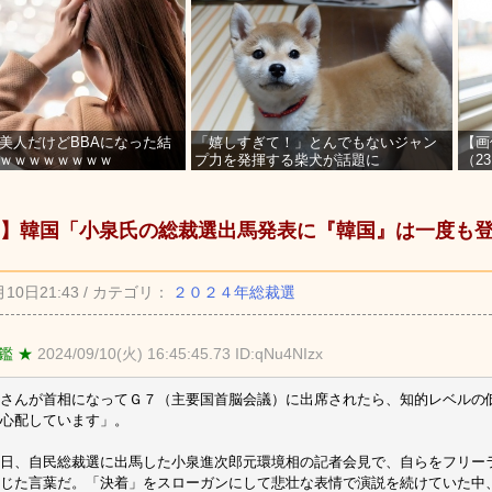
美人だけどBBAになった結
「嬉しすぎて！」とんでもないジャン
【画
ｗｗｗｗｗｗｗｗ
プ力を発揮する柴犬が話題に
（2
を募
】韓国「小泉氏の総裁選出馬発表に『韓国』は一度も
月10日21:43 / カテゴリ：
２０２４年総裁選
鑑 ★
2024/09/10(火) 16:45:45.73 ID:qNu4NIzx
さんが首相になってＧ７（主要国首脳会議）に出席されたら、知的レベルの
心配しています」。
日、自民総裁選に出馬した小泉進次郎元環境相の記者会見で、自らをフリー
じた言葉だ。「決着」をスローガンにして悲壮な表情で演説を続けていた中