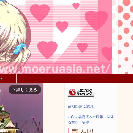
ok
詳しく見る
arrow_forward_ios
首相官邸 ご意見
e-Gov 各府省への政策に関す
る意見・要望
管理人より