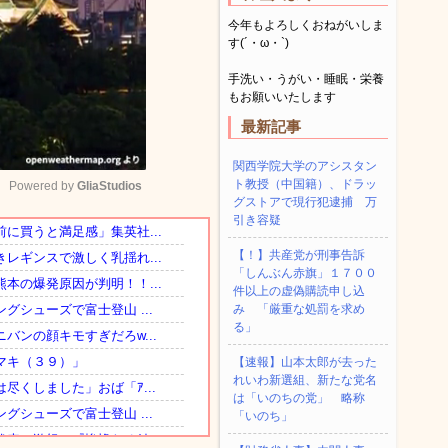
今年もよろしくおねがいしま
す(´・ω・`)
手洗い・うがい・睡眠・栄養
もお願いいたします
最新記事
関西学院大学のアシスタン
ト教授（中国籍）、ドラッ
Powered by 
GliaStudios
グストアで現行犯逮捕 万
引き容疑
Mute
【！】共産党が刑事告訴
「しんぶん赤旗」１７００
件以上の虚偽購読申し込
み 「厳重な処罰を求め
る」
【速報】山本太郎が去った
れいわ新選組、新たな党名
は「いのちの党」 略称
「いのち」