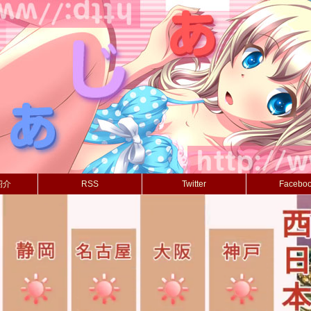
紹介
RSS
Twitter
Facebo