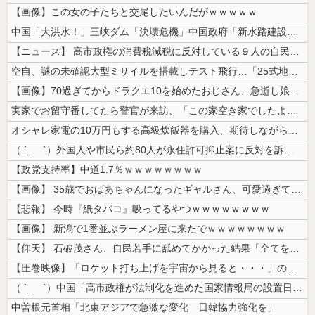
【画像】この女の子たちと交尾したいんだがｗｗｗｗｗ
中国「大洪水！」三峡ダム「決壊危機」中国政府「新水路建設！（三峡新水路...
【ニュース】 高市政権の消費税減税に反対している９人の自民党議員が全て...
空自、謎の未確認大型ミサイルを搭載しテスト飛行…「25式地対艦誘導弾」...
【画像】70過ぎてからドラクエ10を始めたおじさん、急逝し娘に色々開示...
実家でお留守番してたら警官が来訪、「この家空き家でしたよね？」と問いか...
オシャレ家電の10万円もする高級炊飯器を購入、期待しながら御飯を炊いて...
（ ´_ゝ`）外国人や市民ら約80人が永住許可抑止案に反対を訴え「選別...
【政党支持率】中道1.7％ｗｗｗｗｗｗｗｗ
【画像】 35歳でおばあちゃんになったギャルさん、可愛過ぎて嫉妬不可避...
【悲報】 今時『紙タバコ』吸ってるやつｗｗｗｗｗｗｗｗ
【画像】 新潟で1番並ぶラーメン屋に来たでｗｗｗｗｗｗｗｗ
【仰天】 石破茂さん、自民若手に舐めてかかった結果「全てを失うｗｗｗｗ...
【圧巻映像】「ロケット打ち上げを宇宙から見ると・・・」の動画が衝撃的
（ ´_ゝ`）中国「高市政権が法制化を進めた国家情報局の設置日が7月3...
中曽根元首相「北東アジアで急激な変化 日韓協力強化を」