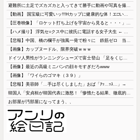
避難所に土足でズカズカと入ってきて勝手に動画や写真を撮影したメディア取材陣、挙句の果てに要求してきたのは……
【動画】 国宝級に可愛いッ!!!Hカップに健康的な体！エ□い！乳首からマ●コまで見えているよ 笑
【圧巻映像】「ロケット打ち上げを宇宙から見ると・・・」の動画が衝撃的
【ハメ撮り】 浮気セ○クス中に彼氏に電話する女子大生 ← これを現実にやる子が現れる…
【悲報】中国、橋の欄干が強風一発で粉々に 鉄筋ゼロ 当局「接着剤でくっつけただけ」「正常で、品質問題はない」
【画像】カップヌードル、限界突破ｗｗｗ
ドイツ人男性がランニングシューズで富士登山 「足をくじいて動けない」
【画像】最近の高級ミニバンの顔キモすぎだろwww
【画像】「ワイらのゴマキ（３９）」
【悲報】美容師「…手は尽くしました」おば「ｱｯ…ｯｽ…」→
韓国人「安貞桓が韓国代表に激怒！『惨憺たる結果、徹底的な刷新が必要だ』と監督や協会を痛烈批判」
お部屋が汚部屋になってまう、、