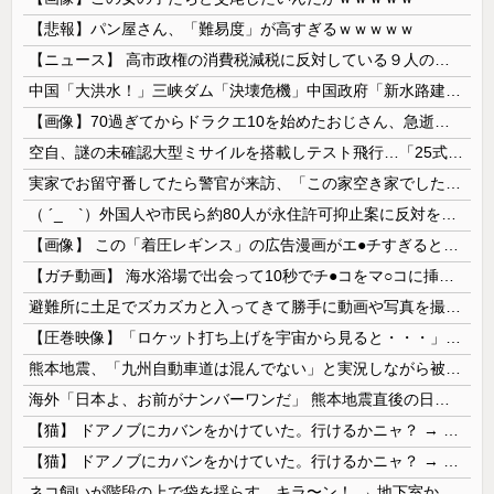
【悲報】パン屋さん、「難易度」が高すぎるｗｗｗｗｗ
【ニュース】 高市政権の消費税減税に反対している９人の自民党議員が全て判明！！！！ やっぱりコイツラかｗｗｗｗｗ
中国「大洪水！」三峡ダム「決壊危機」中国政府「新水路建設！（三峡新水路」現場職員「内部情報公開！（失踪」湖南省「三峡放流情報（画像」台風13号「...
【画像】70過ぎてからドラクエ10を始めたおじさん、急逝し娘に色々開示されてしまう
空自、謎の未確認大型ミサイルを搭載しテスト飛行…「25式地対艦誘導弾」空中発射型が初めて姿を見せた！
実家でお留守番してたら警官が来訪、「この家空き家でしたよね？」と問いかけてくるが実際は30年ほど住んでおり……
（ ´_ゝ`）外国人や市民ら約80人が永住許可抑止案に反対を訴え「選別、差別の作業」「国会審議も経ずいきなり厳格化する国に誰が来ますか！」「今す...
【画像】 この「着圧レギンス」の広告漫画がエ●チすぎると話題に
【ガチ動画】 海水浴場で出会って10秒でチ●コをマ○コに挿入させてくれるギャル、いたｗｗｗ
避難所に土足でズカズカと入ってきて勝手に動画や写真を撮影したメディア取材陣、挙句の果てに要求してきたのは……
【圧巻映像】「ロケット打ち上げを宇宙から見ると・・・」の動画が衝撃的
熊本地震、「九州自動車道は混んでない」と実況しながら被災地へ向かう有名アナなどに批判殺到 全国紙記者「最新の状況をいち早く伝えることは報道機関としての責務」「情報を取り上げることには大きな意義がある」
海外「日本よ、お前がナンバーワンだ」 熊本地震直後の日本の対応のスピードに世界が衝撃
【猫】 ドアノブにカバンをかけていた。行けるかニャ？ → 猫はこうなります…
【猫】 ドアノブにカバンをかけていた。行けるかニャ？ → 猫はこうなります…
ネコ飼いが階段の上で袋を揺らす。キラ〜ン！ → 地下室からヤツが現れる…