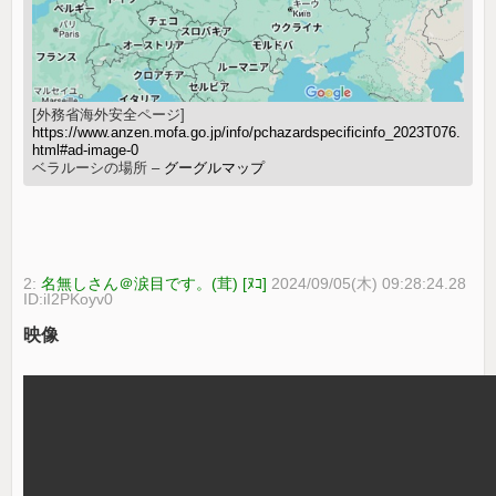
[外務省海外安全ページ]
https://www.anzen.mofa.go.jp/info/pchazardspecificinfo_2023T076.
html#ad-image-0
ベラルーシの場所 –
グーグルマップ
2:
名無しさん＠涙目です。(茸) [ﾇｺ]
2024/09/05(木) 09:28:24.28
ID:iI2PKoyv0
映像