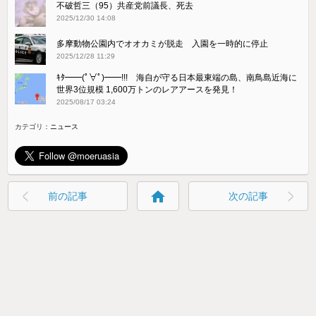
不破哲三（95）共産党前議長、死去
2025/12/30 14:08
多摩動物公園内でオオカミが脱走 入園を一時的に停止
2025/12/28 11:29
ｷﾀ━━(ﾟ∀ﾟ)━━!!! 海自が守る日本最東端の島、南鳥島近海に
世界3位規模 1,600万トンのレアアースを発見！
2025/08/17 03:24
カテゴリ：
ニュース
home
前の記事
次の記事