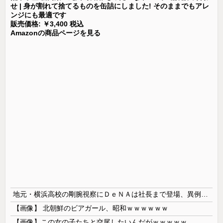
せ | 身が割れて捨てるものを缶詰にしました! そのままでもアレ
ンジにも最適です
販売価格: ￥3,400 税込
Amazonの商品ページを見る
地元・横浜高校の剛腕視察にＤｅＮＡは社長まで登場、異例の幹部直接チェック 最速１５７キロ右腕・織田翔希に熱視線「魅力的ですね」
【画像】 北朝鮮のビアガール、昭和ｗｗｗｗｗｗ
【画像】この女の子たちと交尾したいんだがｗｗｗｗｗ