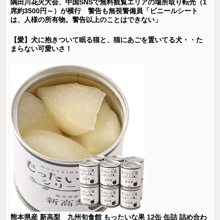
隅田川花火大会、中国SNSで無料観覧エリアの場所取り転売（1
席約3500円～）が横行 警告も無視警備員「ビニールシート
は、人様の所有物。警告以上のことはできない」
【愛】犬に抱きついて眠る猫と、猫にあごを置いてる犬・・た
まらない可愛いさ！
熊本県産 新高梨 九州旬食館 もったいな果 12缶 缶詰 詰め合わ