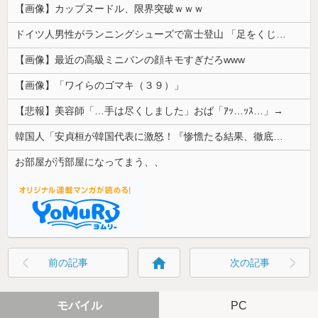
【画像】カップヌードル、限界突破ｗｗｗ
ドイツ人男性がランニングシューズで富士登山 「足をくじいて動けない」
【画像】最近の高級ミニバンの顔キモすぎだろwww
【画像】「ワイらのゴマキ（３９）」
【悲報】美容師「…手は尽くしました」おば「ｱｯ…ｯｽ…」→
韓国人「安貞桓が韓国代表に激怒！『惨憺たる結果、徹底的な刷新が必要だ』と監督や協会を痛烈批判」
お部屋が汚部屋になってまう、、
home
前の記事
次の記事
モバイル
PC