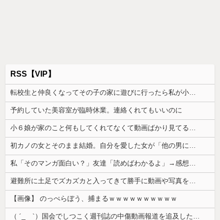
RSS【VIP】
転校生と仲良くなってその子の家に遊びに行ったら私が小さい頃に撮った写真があった
予約していた美容室が臨時休業。連絡くれてもいいのに
小６娘が家のこと何もしてくれてなくて動画ばかり見てる。その姿が情けなくて...
初カノの女とそのまま結婚。自分を愛した女が「他の男に抱かれてた」事実を知った俺、辛すぎる
私「そのマンガ面白い？」友達「読めばわかるよ」→感想を聞きたかっただけなのに話が噛み合わなくて…
避難所に土足でズカズカと入ってきて勝手に動画や写真を撮影したメディア取材陣、挙句の果てに要求してきたのは……
【画像】 のっぺらぼう、捕まるｗｗｗｗｗｗｗｗｗｗ
（ ´_ゝ`）国会でしつこく週刊誌の中傷動画報道を追及した立憲議員、自身への誹謗中傷・苦情電話被害を訴え「総理に疑問を質す、当然のことをした...