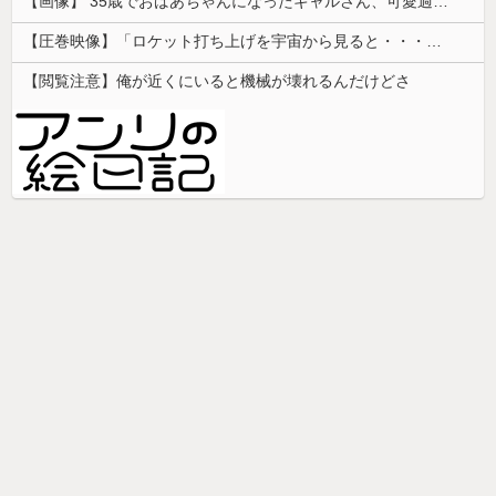
【画像】 35歳でおばあちゃんになったギャルさん、可愛過ぎて嫉妬不可避w w w w w w w w w w w
【圧巻映像】「ロケット打ち上げを宇宙から見ると・・・」の動画が衝撃的
【閲覧注意】俺が近くにいると機械が壊れるんだけどさ