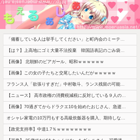
「備蓄している人は挙手してください」と町内会のミーティング、何の気なしに手を挙げてしまった結果……
【は？】上高地にゴミ大量不法投棄 韓国語表記のごみ袋に紙やプラスチック、缶、瓶などが混在 生肉やキムチ、ラーメンなどさまざまな生ごみ
【画像】 北朝鮮のビアガール、昭和ｗｗｗｗｗｗ
【画像】この女の子たちと交尾したいんだがｗｗｗｗｗ
フランス人「欲張りすぎだ」中村敬斗、ランス残留の可能性を会長が示唆！移籍金が交渉の壁に..現地サポの本音がこれ！【海外の反応】
【ニュース】 高市政権の消費税減税に反対している９人の自民党議員が全て判明！！！！ やっぱりコイツラかｗｗｗｗｗ
【画像】70過ぎてからドラクエ10を始めたおじさん、急逝し娘に色々開示されてしまう
オシャレ家電の10万円もする高級炊飯器を購入、期待しながら御飯を炊いてみた結果……
【政党支持率】中道1.7％ｗｗｗｗｗｗｗｗ