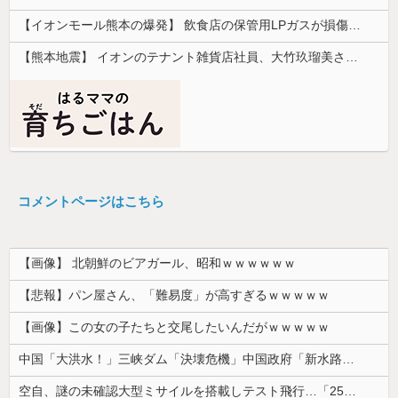
【イオンモール熊本の爆発】 飲食店の保管用LPガスが損傷「救出時も室内にガス充満」2人死亡、1人心肺停止
【熊本地震】 イオンのテナント雑貨店社員、大竹玖瑠美さん(22)がカワイイ・・・
コメントページはこちら
【画像】 北朝鮮のビアガール、昭和ｗｗｗｗｗｗ
【悲報】パン屋さん、「難易度」が高すぎるｗｗｗｗｗ
【画像】この女の子たちと交尾したいんだがｗｗｗｗｗ
中国「大洪水！」三峡ダム「決壊危機」中国政府「新水路建設！（三峡新水路」現場職員「内部情報公開！（失踪」湖南省「三峡放流情報（画像」台風13号「...
空自、謎の未確認大型ミサイルを搭載しテスト飛行…「25式地対艦誘導弾」空中発射型が初めて姿を見せた！