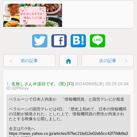
home
前の記事
次の記事
1:
名無しさん＠涙目です。(茸) [ﾇｺ]
2024/09/05(木) 09:28:10.04
ID:iI2PKoyv
ベラルーシで日本人拘束か 「情報機関員」と国営テレビが報道
ベラルーシの国営テレビは4日、「歴史上初めて、日本の情報機関
の活動が摘発された」とした上で、情報機関員の男性が拘束され
たとする映像を公開しました。
全文はﾘﾝｸ先へ
https://news.yahoo.co.jp/articles/87fec21bd12e02eb5cc42f70db9a3