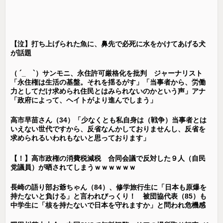
【泣】打ち上げられた魚に、鼻先で必死に水をかけてあげる犬
が話題
（ ´_ゝ`）サンモニ、永住許可厳格化を批判 ジャーナリスト
「永住権は生活の基盤。それを揺るがす」「当事者から、労働
力としてだけ求められ住民とはみられないのかという声」アナ
「政府によって、ヘイトがより進んでしまう」
高市早苗さん（34）「少なくとも私自身は（戦争）当事者とは
いえない世代ですから、反省なんかしておりませんし、反省を
求められるいわれもないと思っております」
【！】高市政権の消費税減税 合同会議で反対した９人（自民
党議員）が晒されてしまうｗｗｗｗｗｗ
長崎の語り部お爺ちゃん（84）、修学旅行生に「日本も原爆を
持たないと負ける」と言われびっくり！ 被団協代表（85）も
中学生に「核を持たないで日本を守れますか」と問われ危機感