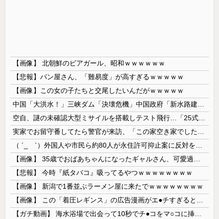
【画像】 北朝鮮のビアガール、昭和ｗｗｗｗｗｗ
【悲報】パン屋さん、「難易度」が高すぎるｗｗｗｗｗ
【画像】この女の子たちと交尾したいんだがｗｗｗｗｗ
中国「大洪水！」三峡ダム「決壊危機」中国政府「新水路建設！（三峡新水路」現場職員「内部情報公開！（失踪」湖南省「三峡放流情報（画像」台風13号「...
空自、謎の未確認大型ミサイルを搭載しテスト飛行…「25式地対艦誘導弾」空中発射型が初めて姿を見せた！
実家でお留守番してたら警官が来訪、「この家空き家でしたよね？」と問いかけてくるが実際は30年ほど住んでおり……
（ ´_ゝ`）外国人や市民ら約80人が永住許可抑止案に反対を訴え「選別、差別の作業」「国会審議も経ずいきなり厳格化する国に誰が来ますか！」「今す...
【画像】 35歳でおばあちゃんになったギャルさん、可愛過ぎて嫉妬不可避w w w w w w w w w w w
【悲報】 今時『紙タバコ』吸ってるやつｗｗｗｗｗｗｗｗ
【画像】 新潟で1番並ぶラーメン屋に来たでｗｗｗｗｗｗｗｗ
【画像】 この「着圧レギンス」の広告漫画がエ●チすぎると話題に
【ガチ動画】 海水浴場で出会って10秒でチ●コをマ○コに挿入させてくれるギャル、いたｗｗｗ