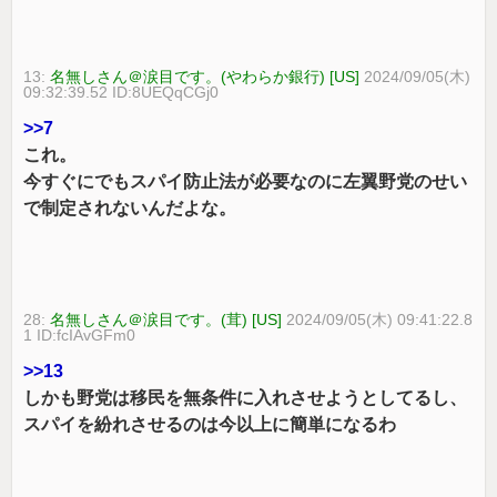
13:
名無しさん＠涙目です。(やわらか銀行) [US]
2024/09/05(木)
09:32:39.52 ID:8UEQqCGj0
>>7
これ。
今すぐにでもスパイ防止法が必要なのに左翼野党のせい
で制定されないんだよな。
28:
名無しさん＠涙目です。(茸) [US]
2024/09/05(木) 09:41:22.8
1 ID:fcIAvGFm0
>>13
しかも野党は移民を無条件に入れさせようとしてるし、
スパイを紛れさせるのは今以上に簡単になるわ