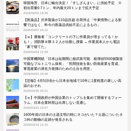
韓国海苔、日本に輸出決定！「すしざんまい」に供給予定 ※
初出荷量0.7トン、年内最大20トンまで拡大予定
2026/08/03 18:35
【医薬品】沢井製薬が110品目超 出荷停止「中東情勢による影
響ではなく、昨今の医薬品供給不足によるもの」
2026/04/07 10:12
【ｗ】通報者「コンクリートの下に作業員が埋まってる！か
も！」消防隊８隊３２人が出動し捜索 → 作業員本人から電話
「家で寝てた」
2026/04/04 12:39
中国軍機関紙「日本は短期間に核武装可能 核弾頭5500個製造
可能なプルトニウム保有」「民間技術を装い防衛産業を育成、
軍需産業の潜在力発揮のための土台を用意」
2026/04/01 16:46
【悲報】4月5日頃から日本全地域で10年に1度程度の著しい高
温のおそれ
2026/03/30 20:21
【ｗ】中国政府が外国企業のトップらを集めて開催するフォー
ラム、日本企業幹部は出席しない見通し
2026/03/22 10:07
1600年前の日本の土器文明の時にネコがいた？土器についたネ
コ科の動物の足跡が発見される
2026/03/15 12:15