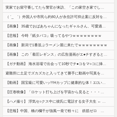
実家でお留守番してたら警官が来訪、「この家空き家でしたよね？」と問いかけてくるが実際は30年ほど住んでおり……
（ ´_ゝ`）外国人や市民ら約80人が永住許可抑止案に反対を訴え「選別、差別の作業」「国会審議も経ずいきなり厳格化する国に誰が来ますか！」「今す...
【画像】 35歳でおばあちゃんになったギャルさん、可愛過ぎて嫉妬不可避w w w w w w w w w w w
【悲報】 今時『紙タバコ』吸ってるやつｗｗｗｗｗｗｗｗ
【画像】 新潟で1番並ぶラーメン屋に来たでｗｗｗｗｗｗｗｗ
【画像】 この「着圧レギンス」の広告漫画がエ●チすぎると話題に
【ガチ動画】 海水浴場で出会って10秒でチ●コをマ○コに挿入させてくれるギャル、いたｗｗｗ
避難所に土足でズカズカと入ってきて勝手に動画や写真を撮影したメディア取材陣、挙句の果てに要求してきたのは……
【動画】 国宝級に可愛いッ!!!Hカップに健康的な体！エ□い！乳首からマ●コまで見えているよ 笑
【圧巻映像】「ロケット打ち上げを宇宙から見ると・・・」の動画が衝撃的
【ハメ撮り】 浮気セ○クス中に彼氏に電話する女子大生 ← これを現実にやる子が現れる…
【悲報】中国、橋の欄干が強風一発で粉々に 鉄筋ゼロ 当局「接着剤でくっつけただけ」「正常で、品質問題はない」