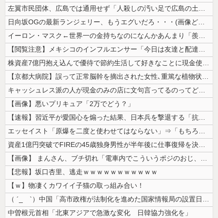
左翼市民団体、広島では通用せず「人殺しの汚い足で広島の土を踏むな！」→...
日向坂OGの最新ランジェリー、もうエグいだろ・・・(画像どーん)
イーロン・マスク←世界一の金持ちなのになんかあんまり「羨ましい」と感じ...
【閲覧注意】メキシコのインフルエンサー「今日は友達と配達員のアルバイト...
株資産7億円抱え込んで優待で節約生活して好きなことに現金使わないまま死...
【京都大病院】誤って正常脳幹を摘出された女性､重篤な植物状態だが意識は...
キャッシュレス派の人が現金のみの店に文句言ってるのってどう思う？
【画像】悪いプリキュア「2万でどう？」
【速報】習近平が愛国心を煽った結果、日本兵を撃退する「抗日テーマパーク...
エッセイスト「原爆を二度と使わせてはならない」⇒「もちろん中国の核も非...
資産1億円突破でFIREの45歳独身男性が半年後に仕事復帰を決意した「...
【画像】 まんさん、ブチ切れ「電車内でこういうポジのおじ、ガチでイラネ...
【悲報】坂口杏里、逃走ｗｗｗｗｗｗｗｗｗｗｗ
【ｗ】物凄くカワイイ子猫の取っ組み合い！
（ ´_ゝ`）中国「高市政権が法制化を進めた国家情報局の設置日が7月3...
中曽根元首相「北東アジアで急激な変化 日韓協力強化を」