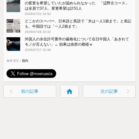
の変更を希望していたが認められなかった 「辺野古コース」
は全員で37人、変更希望は計51人
2026/07/31 16:52
どこかのスーパー、日本語と英語で「氷は一人1袋まで」と表記
も、中国語では「一人2袋まで」
2026/07/28 20:32
外国人の永住許可要件の厳格化について在日中国人「あきれて
モノが言えない」← 効果は抜群の模様ｗ
2026/07/27 20:39
カテゴリ：
国内
home
前の記事
次の記事