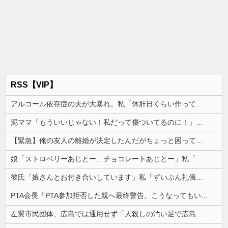
RSS【VIP】
アルコール依存症の夫が大暴れ。私「休肝日くらい作ってよ」夫「必要ない！」→大暴れする夫を見たウトメに真実を話した結果…
泥ママ「もういいじゃない！私だって傷ついてるのに！」→盗みを責められた泥ママがまさかの被害者アピール。その言い分に周囲から笑いが漏れてしまい…
【緊急】俺の友人の離婚が決定したんだがちょっと困ってることがある
娘「ストロベリーあじとー、チョコレートあじとー」私「えっ、それもう一回言って？」→娘の読み方を聞いて思わず混乱してしまい…
彼氏「娘さんとお付き合いしています」私「ずいぶん礼儀正しい子だね…」→完璧すぎる対応に逆に不安になって…
PTA会長「PTA参加拒否した親へ最終警告。こうなってもいい？」
左翼市民団体、広島では通用せず「人殺しの汚い足で広島の土を踏むな！」→広島県民「お前らの方が汚いんじゃ！」「ワシらが広島県民じゃ」