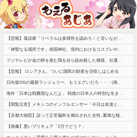
【悲報】落語家「リベラルは多様性を認めろ！と言いながら自分達と違う意見には執拗に攻撃してくる！」ｗｗｗｗｗｗｗｗｗｗｗｗｗｗ
「神聖なる場所です」靖国神社、境内におけるコスプレや軍装の禁止を発表
フジテレビが金の卵を産む鶏を自ら絞め殺した模様、社運を賭けたドル箱コンテンツが御蔵入りになってしまい……
【悲報】 ロシアさん、ついに国民の財産を没収しはじめる
日向坂OGの最新ランジェリー、もうエグいだろ・・・(画像どーん)
海外「日本は戦勝国なんだよ」 戦後の日本人の特別な生き様に各国から称賛の声
【閲覧注意】メキシコのインフルエンサー「今日は友達と配達員のアルバイトを体験してみるよ！！」←結果・・・
【京都大病院】誤って正常脳幹を摘出された女性､重篤な植物状態だが意識は正常で何かを思考していると判明
【画像】悪いプリキュア「2万でどう？」