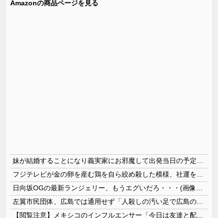
Amazonの商品ページを見る
妹が結婚することになり義実家にお邪魔して出発当日の予定を話していた すると義兄嫁が「北海道って、ご祝儀1万8千円って指定してくるんだって？」 と聞いてきて…
フジテレビが金の卵を産む鶏を自ら絞め殺した模様、社運を賭けたドル箱コンテンツが御蔵入りになってしまい……
日向坂OGの最新ランジェリー、もうエグいだろ・・・(画像どーん)
左翼市民団体、広島では通用せず「人殺しの汚い足で広島の土を踏むな！」→広島県民「お前らの方が汚いんじゃ！」「ワシらが広島県民じゃ」
【閲覧注意】メキシコのインフルエンサー「今日は友達と配達員のアルバイトを体験してみるよ！！」←結果・・・