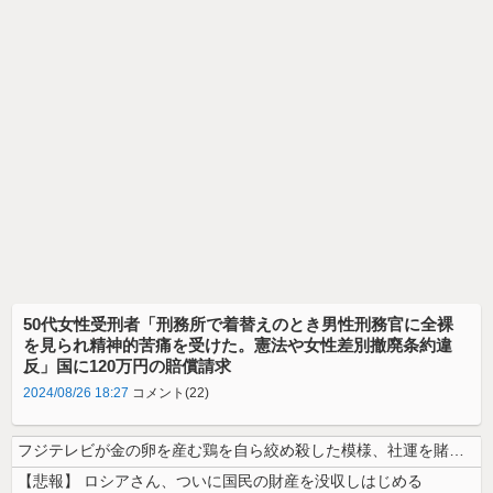
50代女性受刑者「刑務所で着替えのとき男性刑務官に全裸
を見られ精神的苦痛を受けた。憲法や女性差別撤廃条約違
反」国に120万円の賠償請求
2024/08/26 18:27
コメント(22)
フジテレビが金の卵を産む鶏を自ら絞め殺した模様、社運を賭けたドル箱コン...
【悲報】 ロシアさん、ついに国民の財産を没収しはじめる