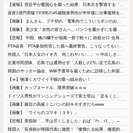
【速報】習近平が愛国心を煽った結果、日本兵を撃退する「抗日テーマパーク」が各地で人気 1000人超が軍服姿で一斉突撃！
資産1億円突破でFIREの45歳独身男性が半年後に仕事復帰を決意した「1通の通知」
【画像】 まんさん、ブチ切れ「電車内でこういうポジのおじ、ガチでイラネ」→
【画像】 美少女「女性の皆さんへ。パンツを履かずにを履いてみてください」
【悲報】 中国、橋の欄干が強風一発で粉々に 鉄筋ゼロ 当局「接着剤でくっつけただけ」「正常で、品質問題はない」
PTA会長「PTA参加拒否した親へ最終警告。こうなってもいい？」
外国人「日本人女のイキ方、何これヤバい…」⇒ 中出しされ痙攣する姿が海外で話題に
左翼市民団体、広島では通用せず「人殺しの汚い足で広島の土を踏むな！」→広島県民「お前らの方が汚いんじゃ！」「ワシらが広島県民じゃ」
韓国のサッカー協会、W杯予選等を裁くために訪韓した外国人審判を「性接待」していた……大して強くもないチームが潤沢な予算を持ってりゃそうなるわな
【ｗ】物凄くカワイイ子猫の取っ組み合い！
【画像】カップヌードル、限界突破ｗｗｗ
ドイツ人男性がランニングシューズで富士登山 「足をくじいて動けない」
【画像】最近の高級ミニバンの顔キモすぎだろwww
【画像】「ワイらのゴマキ（３９）」
【悲報】美容師「…手は尽くしました」おば「ｱｯ…ｯｽ…」→
韓国人「安貞桓が韓国代表に激怒！『惨憺たる結果、徹底的な刷新が必要だ』と監督や協会を痛烈批判」