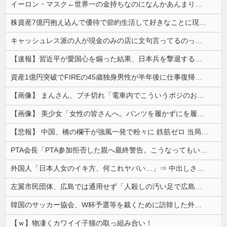
イーロン・マスク←世界一の金持ちなのになんかあんまり「羨ましい」と感じない理由
株資産7億円抱え込んで優待で節約生活して好きなことに現金使わないまま死んでく人の最後の言葉
キャッシュレス派の人が現金のみの店に文句言ってるのってどう思う？
【速報】習近平が愛国心を煽った結果、日本兵を撃退する「抗日テーマパーク」が各地で人気 1000人超が軍服姿で一斉突撃！
資産1億円突破でFIREの45歳独身男性が半年後に仕事復帰を決意した「1通の通知」
【画像】 まんさん、ブチ切れ「電車内でこういうポジのおじ、ガチでイラネ」→
【画像】 美少女「女性の皆さんへ。パンツを履かずにを履いてみてください」
【悲報】 中国、橋の欄干が強風一発で粉々に 鉄筋ゼロ 当局「接着剤でくっつけただけ」「正常で、品質問題はない」
PTA会長「PTA参加拒否した親へ最終警告。こうなってもいい？」
外国人「日本人女のイキ方、何これヤバい…」⇒ 中出しされ痙攣する姿が海外で話題に
左翼市民団体、広島では通用せず「人殺しの汚い足で広島の土を踏むな！」→広島県民「お前らの方が汚いんじゃ！」「ワシらが広島県民じゃ」
韓国のサッカー協会、W杯予選等を裁くために訪韓した外国人審判を「性接待」していた……大して強くもないチームが潤沢な予算を持ってりゃそうなるわな
【ｗ】物凄くカワイイ子猫の取っ組み合い！