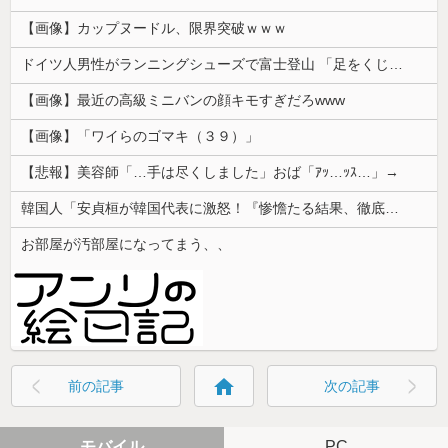
【画像】カップヌードル、限界突破ｗｗｗ
ドイツ人男性がランニングシューズで富士登山 「足をくじいて動けない」
【画像】最近の高級ミニバンの顔キモすぎだろwww
【画像】「ワイらのゴマキ（３９）」
【悲報】美容師「…手は尽くしました」おば「ｱｯ…ｯｽ…」→
韓国人「安貞桓が韓国代表に激怒！『惨憺たる結果、徹底的な刷新が必要だ』と監督や協会を痛烈批判」
お部屋が汚部屋になってまう、、
home
前の記事
次の記事
モバイル
PC