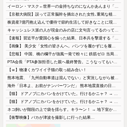
イーロン・マスク←世界一の金持ちなのになんかあんまり「羨ましい」と感じない理由
【京都大病院】誤って正常脳幹を摘出された女性､重篤な植物状態だが意識は正常で何かを思考していると判明
株資産7億円抱え込んで優待で節約生活して好きなことに現金使わないまま死んでく人の最後の言葉
キャッシュレス派の人が現金のみの店に文句言ってるのってどう思う？
【速報】習近平が愛国心を煽った結果、日本兵を撃退する「抗日テーマパーク」が各地で人気 1000人超が軍服姿で一斉突撃！
【画像】 美少女「女性の皆さんへ。パンツを履かずにを履いてみてください」
【悲報】 中国、橋の欄干が強風一発で粉々に 鉄筋ゼロ 当局「接着剤でくっつけただけ」「正常で、品質問題はない」
PTA会長「PTA参加拒否した親へ最終警告。こうなってもいい？」
【ｗ】物凄くカワイイ子猫の取っ組み合い！
熊本地震、「九州自動車道は混んでない」と実況しながら被災地へ向かう有名アナなどに批判殺到 全国紙記者「最新の状況をいち早く伝えることは報道機関としての責務」「情報を取り上げることには大きな意義がある」
海外「日本よ、お前がナンバーワンだ」 熊本地震直後の日本の対応のスピードに世界が衝撃
【猫】 ドアノブにカバンをかけていた。行けるかニャ？ → 猫はこうなります…
【猫】 ドアノブにカバンをかけていた。行けるかニャ？ → 猫はこうなります…
ネコ飼いが階段の上で袋を揺らす。キラ〜ン！ → 地下室からヤツが現れる…
【衝撃映像】バカが津波を撮影しに行った結果…