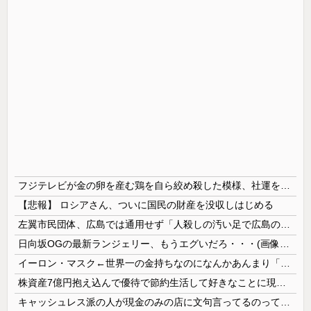
フジテレビが金の卵を産む鶏を自ら絞め殺した模様、社運を賭けたドル箱コンテンツが御蔵入りになってしまい……
【悲報】 ロシアさん、ついに国民の財産を没収しはじめる
左翼市民団体、広島では通用せず「人殺しの汚い足で広島の土を踏むな！」→広島県民「お前らの方が汚いんじゃ！」「ワシらが広島県民じゃ」
日向坂OGの最新ランジェリー、もうエグいだろ・・・(画像どーん)
イーロン・マスク←世界一の金持ちなのになんかあんまり「羨ましい」と感じない理由
株資産7億円抱え込んで優待で節約生活して好きなことに現金使わないまま死んでく人の最後の言葉
キャッシュレス派の人が現金のみの店に文句言ってるのってどう思う？