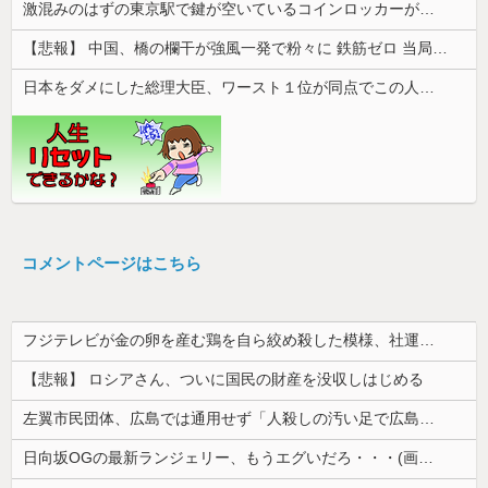
激混みのはずの東京駅で鍵が空いているコインロッカーが散見、「ラッキー」と思って中を確認してみると……
【悲報】 中国、橋の欄干が強風一発で粉々に 鉄筋ゼロ 当局「接着剤でくっつけただけ」「正常で、品質問題はない」
日本をダメにした総理大臣、ワースト１位が同点でこの人ｗｗｗｗｗｗ
コメントページはこちら
フジテレビが金の卵を産む鶏を自ら絞め殺した模様、社運を賭けたドル箱コンテンツが御蔵入りになってしまい……
【悲報】 ロシアさん、ついに国民の財産を没収しはじめる
左翼市民団体、広島では通用せず「人殺しの汚い足で広島の土を踏むな！」→広島県民「お前らの方が汚いんじゃ！」「ワシらが広島県民じゃ」
日向坂OGの最新ランジェリー、もうエグいだろ・・・(画像どーん)