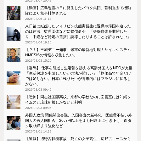
2026/08/07 20:47
【動画】広島慰霊の日に発生したパヨク集団、強制退去で機動
隊により無事排除される
2026/08/06 11:12
来日後に妊娠したフィリピン技能実習生に退職や帰国を迫った
のは違法、監理団体などに賠償命令 「妊娠自体を非難した
り、中絶など特定の選択に誘導したりすることは許されない」
2026/08/04 19:15
【？！】玉城デニー知事「米軍の最新地対艦ミサイルシステム
NMESISの情報を収集したい」
2026/08/03 15:29
【群馬】 仕事を引退し生活苦を訴える高齢外国人をNPOが支援
「生活保護を申請したいが方法が難しい」「物価高で年金だけ
では足りない。日本に残りたいが将来的にはブラジルに戻るし
かない」
2026/08/03 09:46
【恐怖】同志社国際高校、京都の学校なのに図書室には沖縄タ
イムスと琉球新報しかないと判明
2026/08/03 09:05
外国人政策 関係閣僚会議、入国審査の厳格化 医療費不払い外
国人の再入国拒否、20万円以上を１万円以上に引き下げ 白タ
ク取り締まり強化など
2026/08/01 14:12
【速報】辺野古転覆事故 死亡の女子高生、辺野古コースから