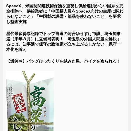
SpaceX、米国防関連技術保護を重視し供給連鎖から中国系を完
全排除へ 供給業者に「中国籍人員をSpaceX向けの生産に関わ
らせないこと」「中国製の設備・部品を使わないこと」を要求
し監査実施
歴代最多得票記録でトップ当選の河合ゆうすけ市議、埼玉知事
選（来年８月）に立候補表明！「埼玉県の外国人問題を解決す
るには、知事選で保守の政治家が立ち上がるしかない」保守一
本化を訴え
【爆笑ｗ】バッグひったくりを試みた男、バイクを盗られる！