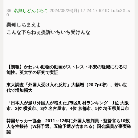
36:
名無しどんぶらこ
2024/08/26(月) 17:24:17.62 ID:Lu4c2XLs
0
棄却しちまえよ
こんな下らねぇ提訴いちいち受けんな
【朗報】かわいい動物の動画がストレス・不安の軽減になる可
能性。英大学の研究で実証
東大調査「外国人受け入れ反対」大幅増（20.7pt増）、若い世
代で増加幅大
「日本人が減り外国人が増えた｣市区町村ランキング 1位 大阪
市、2位 横浜市、3位 名古屋市、4位 京都市、5位 埼玉県川口市
韓国サッカー協会 2011～12年に外国人審判員・監督官ら10数
人を性接待（W杯予選、五輪予選が含まれる）国会議員が事実確
認