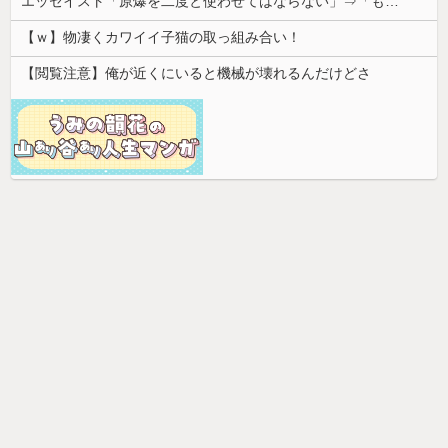
エッセイスト「原爆を二度と使わせてはならない」⇒「もちろん中国の核も非難する？」⇒「中国の核は綺麗な核！」
【ｗ】物凄くカワイイ子猫の取っ組み合い！
【閲覧注意】俺が近くにいると機械が壊れるんだけどさ