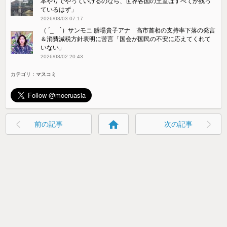
本やりでやっていけるのなら、世界各国の王室はすべてが残っ
ているはず」
2026/08/03 07:17
（ ´_ゝ`）サンモニ 膳場貴子アナ 高市首相の支持率下落の発言
＆消費減税方針表明に苦言「国会が国民の不安に応えてくれて
いない」
2026/08/02 20:43
カテゴリ：
マスコミ
home
前の記事
次の記事