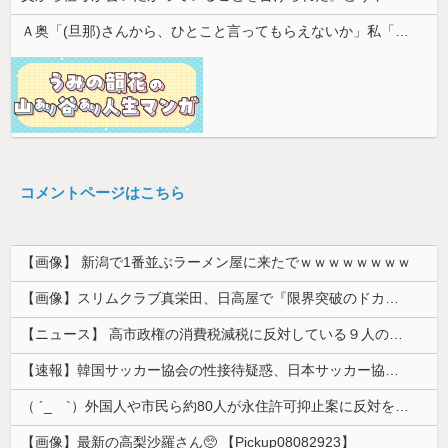
Ａ奥「(旦那)さんから、ひとこと言ってもらえないか」私「相談してみる」→ 人がおかしくなった瞬間を目の前で見て...
コメントページはこちら
【画像】 新潟で1番並ぶラーメン屋に来たでｗｗｗｗｗｗｗｗ
【画像】スリムクラブ真栄田、日高屋で『限界突破のドカ食い』を披露するｗｗｗｗｗｗ
【ニュース】 高市政権の消費税減税に反対している９人の自民党議員が全て判明！！！！ やっぱりコイツラかｗｗｗｗｗ
【速報】韓国サッカー協会の性接待疑惑、日本サッカー協会が4人の日本人審判員を調査「調査後に結果を公表します」
（ ´_ゝ`）外国人や市民ら約80人が永住許可抑止案に反対を訴え「選別、差別の作業」「国会審議も経ずいきなり厳格化する国に誰が来ますか！」「今す...
【画像】最新の高梨沙羅さん🥺 【Pickup08082923】