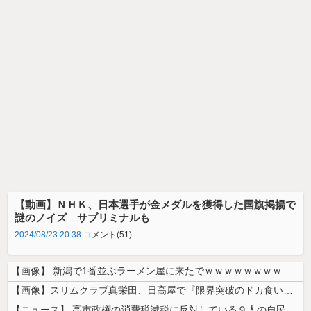
【動画】ＮＨＫ、日本選手が金メダルを獲得した国旗掲揚で
謎のノイズ サブリミナルも
2024/08/23 20:38
コメント(51)
【画像】 新潟で1番並ぶラーメン屋に来たでｗｗｗｗｗｗｗｗ
【画像】スリムクラブ真栄田、日高屋で『限界突破のドカ食い』を披露するｗ...
【ニュース】 高市政権の消費税減税に反対している９人の自民党議員が全て...