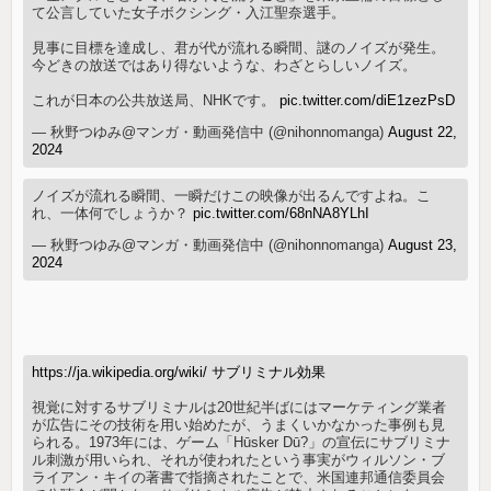
て公言していた女子ボクシング・入江聖奈選手。
見事に目標を達成し、君が代が流れる瞬間、謎のノイズが発生。
今どきの放送ではあり得ないような、わざとらしいノイズ。
これが日本の公共放送局、NHKです。
pic.twitter.com/diE1zezPsD
— 秋野つゆみ@マンガ・動画発信中 (@nihonnomanga)
August 22,
2024
ノイズが流れる瞬間、一瞬だけこの映像が出るんですよね。こ
れ、一体何でしょうか？
pic.twitter.com/68nNA8YLhI
— 秋野つゆみ@マンガ・動画発信中 (@nihonnomanga)
August 23,
2024
https://ja.wikipedia.org/wiki/ サブリミナル効果
視覚に対するサブリミナルは20世紀半ばにはマーケティング業者
が広告にその技術を用い始めたが、うまくいかなかった事例も見
られる。1973年には、ゲーム「Hūsker Dū?」の宣伝にサブリミナ
ル刺激が用いられ、それが使われたという事実がウィルソン・ブ
ライアン・キイの著書で指摘されたことで、米国連邦通信委員会