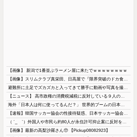
【画像】 新潟で1番並ぶラーメン屋に来たでｗｗｗｗｗｗｗｗ
【画像】スリムクラブ真栄田、日高屋で『限界突破のドカ食い』を披露するｗｗｗｗｗｗ
避難所に土足でズカズカと入ってきて勝手に動画や写真を撮影したメディア取材陣、挙句の果てに要求してきたのは……
【ニュース】 高市政権の消費税減税に反対している９人の自民党議員が全て判明！！！！ やっぱりコイツラかｗｗｗｗｗ
海外「日本人は何に使ってるんだ？」 世界的ブームの日本の食品、買ってみたものの使い道が分からない外国人が続出
【速報】韓国サッカー協会の性接待疑惑、日本サッカー協会が4人の日本人審判員を調査「調査後に結果を公表します」
（ ´_ゝ`）外国人や市民ら約80人が永住許可抑止案に反対を訴え「選別、差別の作業」「国会審議も経ずいきなり厳格化する国に誰が来ますか！」「今す...
【画像】最新の高梨沙羅さん🥺 【Pickup08082923】