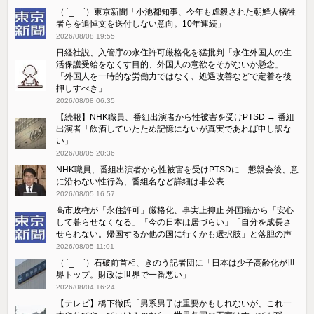
（ ´_ゝ`）東京新聞「小池都知事、今年も虐殺された朝鮮人犠牲
者らを追悼文を送付しない意向。10年連続」
2026/08/08 19:55
日経社説、入管庁の永住許可厳格化を猛批判「永住外国人の生
活保護受給をなくす目的、外国人の意欲をそがないか懸念」
「外国人を一時的な労働力ではなく、処遇改善などで定着を後
押しすべき」
2026/08/08 06:35
【続報】NHK職員、番組出演者から性被害を受けPTSD → 番組
出演者「飲酒していたため記憶にないが真実であれば申し訳な
い」
2026/08/05 20:36
NHK職員、番組出演者から性被害を受けPTSDに 懇親会後、意
に沿わない性行為、番組名など詳細は非公表
2026/08/05 16:57
高市政権が「永住許可」厳格化、事実上抑止 外国籍から「安心
して暮らせなくなる」「今の日本は居づらい」「自分を成長さ
せられない。帰国するか他の国に行くかも選択肢」と落胆の声
2026/08/05 11:01
（ ´_ゝ`）石破前首相、きのう記者団に「日本は少子高齢化が世
界トップ。財政は世界で一番悪い」
2026/08/04 16:24
【テレビ】橋下徹氏「男系男子は重要かもしれないが、これ一