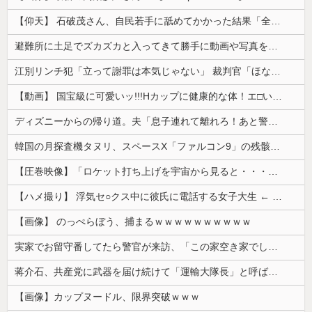
【仰天】 石破茂さん、自民若手に舐めてかかった結果「全てを失うｗｗｗｗｗ」
避難所に土足でズカズカと入ってきて勝手に動画や写真を撮影したメディア取材陣、挙句の果てに要求してきたのは……
江別リンチ犯「立って謝罪は本気じゃない」 裁判官「ほな裁判で土下座してないキミは本気じゃないな」
【動画】 国宝級に可愛いッ!!!Hカップに健康的な体！エ□い！乳首からマ●コまで見えているよ 笑
ディズニーからの帰り道。夫「息子連れて離れろ！あと警察に通報！」私「助けて！」駅員「どうしました！？」→トンデモナイことに…
韓国の月探査機タヌリ、スペースX「ファルコン9」の残骸が月面に衝突する様子を撮影！
【圧巻映像】「ロケット打ち上げを宇宙から見ると・・・」の動画が衝撃的
【ハメ撮り】 浮気セ○クス中に彼氏に電話する女子大生 ← これを現実にやる子が現れる…
【画像】 のっぺらぼう、捕まるｗｗｗｗｗｗｗｗｗｗ
実家でお留守番してたら警官が来訪、「この家空き家でしたよね？」と問いかけてくるが実際は30年ほど住んでおり……
蒋介石、共産党に武器を届け続けて「運輸大隊長」と呼ばれる
【画像】カップヌードル、限界突破ｗｗｗ