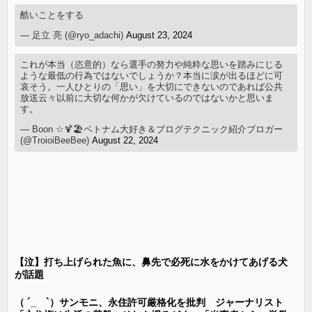
酷いことをする
— 足立 亮 (@ryo_adachi)
August 23, 2024
これが本当（恣意的）なら選手の努力や純粋な思いを踏みにじる
ような最低の行為ではないでしょうか？本当に涙が出るほどに可
哀そう。一人ひとりの「思い」を大切にできないのであれば公共
放送云々以前に大切な何かが欠けているのではないかと思いま
す。
— Boon ☆🍹🏖️ベトナム大好き＆ブログテクニック紹介ブロガー
(@TroioiBeeBee)
August 22, 2024
【泣】打ち上げられた魚に、鼻先で必死に水をかけてあげる犬
が話題
（ ´_ゝ`）サンモニ、永住許可厳格化を批判 ジャーナリスト