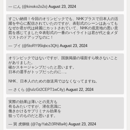
— にん (@kinoko2o2o)
August 23, 2024
すごい納得！今回のオリンピックでも、NHKプラスで日本人の活
躍を中心に配信されていたのですが、表彰式のシーンはあっても
なぜか君が代は綺麗にカットされていて、NHKの底意地の悪い意
図を感じてました💢表彰式の一番のハイライトは君が代と金メダ
リストのドアップなのに！
— ブイ (@5toRY95lqbcs3Qh)
August 23, 2024
オリンピックではないですが、国旗掲揚の場面すら映さないこと
がありました。
確かスキージャンプだったと思います。
日本の選手がトップだったのに…。
NHK、日本人のための放送局ではなくなってますね。
— さくら (@uIzGt2CEPT1wC4y)
August 22, 2024
実際の効果は薄いとの見方も
有るみたいですが、潜在意識に
働きかけるサブリミナル効果を
狙ってのものだと思います。
— 巽 虎獅狼 (@7qyYabZt3RN8a4t)
August 23, 2024