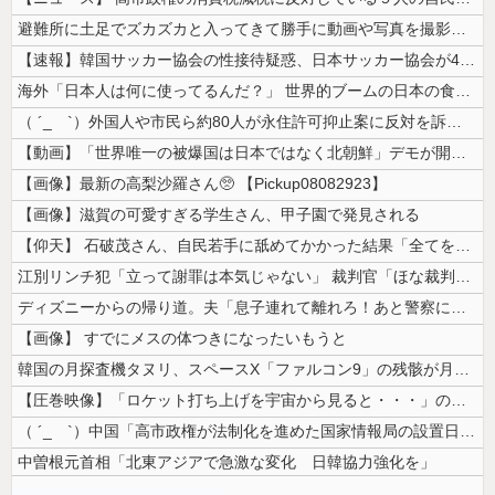
避難所に土足でズカズカと入ってきて勝手に動画や写真を撮影したメディア取...
【速報】韓国サッカー協会の性接待疑惑、日本サッカー協会が4人の日本人審...
海外「日本人は何に使ってるんだ？」 世界的ブームの日本の食品、買ってみ...
（ ´_ゝ`）外国人や市民ら約80人が永住許可抑止案に反対を訴え「選別...
【動画】「世界唯一の被爆国は日本ではなく北朝鮮」デモが開催される
【画像】最新の高梨沙羅さん🥺 【Pickup08082923】
【画像】滋賀の可愛すぎる学生さん、甲子園で発見される
【仰天】 石破茂さん、自民若手に舐めてかかった結果「全てを失うｗｗｗｗ...
江別リンチ犯「立って謝罪は本気じゃない」 裁判官「ほな裁判で土下座して...
ディズニーからの帰り道。夫「息子連れて離れろ！あと警察に通報！」私「助...
【画像】 すでにメスの体つきになったいもうと
韓国の月探査機タヌリ、スペースX「ファルコン9」の残骸が月面に衝突する...
【圧巻映像】「ロケット打ち上げを宇宙から見ると・・・」の動画が衝撃的
（ ´_ゝ`）中国「高市政権が法制化を進めた国家情報局の設置日が7月3...
中曽根元首相「北東アジアで急激な変化 日韓協力強化を」