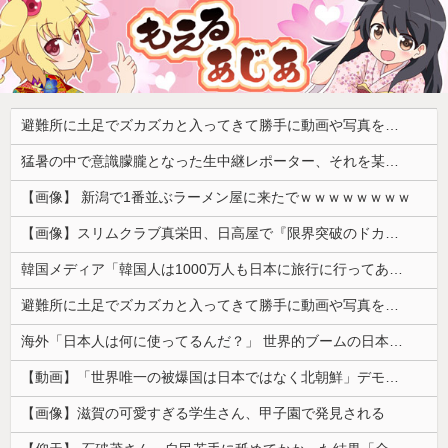
避難所に土足でズカズカと入ってきて勝手に動画や写真を撮影したメディア取材陣、挙句の果てに要求してきたのは……
猛暑の中で意識朦朧となった生中継レポーター、それを某出演者が爆笑しながら現場レポート続行を強制する動画が再注目されて……
【画像】 新潟で1番並ぶラーメン屋に来たでｗｗｗｗｗｗｗｗ
【画像】スリムクラブ真栄田、日高屋で『限界突破のドカ食い』を披露するｗｗｗｗｗｗ
韓国メディア「韓国人は1000万人も日本に旅行に行ってあげるのに、どうして日本人は韓国に来ないのか」自国に魅力がないのを棚に上げて日本を分析
避難所に土足でズカズカと入ってきて勝手に動画や写真を撮影したメディア取材陣、挙句の果てに要求してきたのは……
海外「日本人は何に使ってるんだ？」 世界的ブームの日本の食品、買ってみたものの使い道が分からない外国人が続出
【動画】「世界唯一の被爆国は日本ではなく北朝鮮」デモが開催される
【画像】滋賀の可愛すぎる学生さん、甲子園で発見される