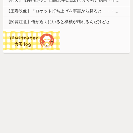
【仰天】 石破茂さん、自民若手に舐めてかかった結果「全てを失うｗｗｗｗｗ」
【圧巻映像】「ロケット打ち上げを宇宙から見ると・・・」の動画が衝撃的
【閲覧注意】俺が近くにいると機械が壊れるんだけどさ