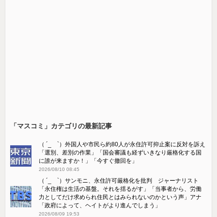
「マスコミ」カテゴリの最新記事
（ ´_ゝ`）外国人や市民ら約80人が永住許可抑止案に反対を訴え
「選別、差別の作業」「国会審議も経ずいきなり厳格化する国
に誰が来ますか！」「今すぐ撤回を」
2026/08/10 08:45
（ ´_ゝ`）サンモニ、永住許可厳格化を批判 ジャーナリスト
「永住権は生活の基盤。それを揺るがす」「当事者から、労働
力としてだけ求められ住民とはみられないのかという声」アナ
「政府によって、ヘイトがより進んでしまう」
2026/08/09 19:53