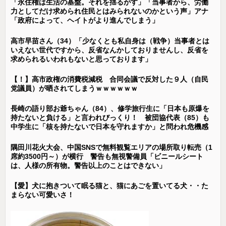
「永住権は生活の基盤。それを揺るがす」「当事者から、労働
力としてだけ求められ住民とはみられないのかという声」アナ
「政府によって、ヘイトがより進んでしまう」
高市早苗さん（34）「少なくとも私自身は（戦争）当事者とは
いえない世代ですから、反省なんかしておりませんし、反省を
求められるいわれもないと思っております」
【！】高市政権の消費税減税 合同会議で反対した９人（自民
党議員）が晒されてしまうｗｗｗｗｗｗ
長崎の語り部お爺ちゃん（84）、修学旅行生に「日本も原爆を
持たないと負ける」と言われびっくり！ 被団協代表（85）も
中学生に「核を持たないで日本を守れますか」と問われ危機感
隅田川花火大会、中国SNSで無料観覧エリアの場所取り転売（1
席約3500円～）が横行 警告も無視警備員「ビニールシート
は、人様の所有物。警告以上のことはできない」
【愛】犬に抱きついて眠る猫と、猫にあごを置いてる犬・・た
まらない可愛いさ！