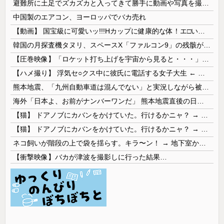
避難所に土足でズカズカと入ってきて勝手に動画や写真を撮影したメディア取材陣、挙句の果てに要求してきたのは……
中国製のエアコン、ヨーロッパでバカ売れ
【動画】 国宝級に可愛いッ!!!Hカップに健康的な体！エ□い！乳首からマ●コまで見えているよ 笑
韓国の月探査機タヌリ、スペースX「ファルコン9」の残骸が月面に衝突する様子を撮影！
【圧巻映像】「ロケット打ち上げを宇宙から見ると・・・」の動画が衝撃的
【ハメ撮り】 浮気セ○クス中に彼氏に電話する女子大生 ← これを現実にやる子が現れる…
熊本地震、「九州自動車道は混んでない」と実況しながら被災地へ向かう有名アナなどに批判殺到 全国紙記者「最新の状況をいち早く伝えることは報道機関としての責務」「情報を取り上げることには大きな意義がある」
海外「日本よ、お前がナンバーワンだ」 熊本地震直後の日本の対応のスピードに世界が衝撃
【猫】 ドアノブにカバンをかけていた。行けるかニャ？ → 猫はこうなります…
【猫】 ドアノブにカバンをかけていた。行けるかニャ？ → 猫はこうなります…
ネコ飼いが階段の上で袋を揺らす。キラ〜ン！ → 地下室からヤツが現れる…
【衝撃映像】バカが津波を撮影しに行った結果…