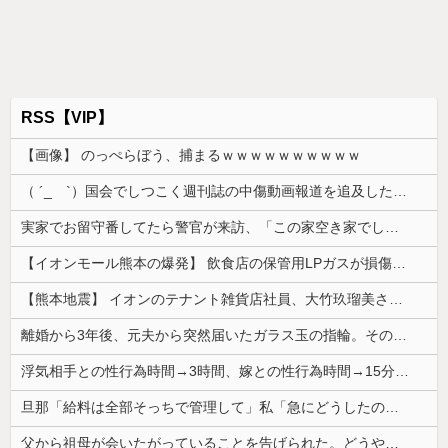
RSS【VIP】
【画像】 のっぺらぼう、捕まるｗｗｗｗｗｗｗｗｗｗ
（ ´_ゝ`）国会でしつこく週刊誌の中傷動画報道を追及した立憲議員、自身への誹謗中傷・苦情電話被害を訴え「総理に疑問を質す、当然のことをした...
実家でお留守番してたら警官が来訪、「この家空き家でしたよね？」と問いかけてくるが実際は30年ほど住んでおり……
【イオンモール熊本の爆発】 飲食店の保管用LPガスが損傷「救出時も室内にガス充満」2人死亡、1人心肺停止
【熊本地震】 イオンのテナント雑貨店社員、大竹玖瑠美さん(22)がカワイイ・・・
離婚から3年後、元夫から突然届いたガラス玉の指輪。その真意を知った瞬間、私も弁護士も言葉を失って…
浮気相手との性行為時間→3時間、嫁との性行為時間→15分wwwwwwwww
旦那「給料は全部そっちで管理して」私「急にどうしたの？」→気づけば夫の収入がそのまま私名義の貯金になっていて…
父から祖母が会いたがっていることを告げられた。どうやら祖母は天麩羅通りの糞トメだったようで...