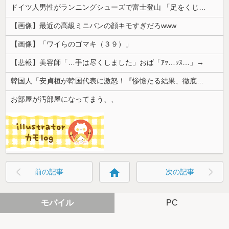
ドイツ人男性がランニングシューズで富士登山 「足をくじいて動けない」
【画像】最近の高級ミニバンの顔キモすぎだろwww
【画像】「ワイらのゴマキ（３９）」
【悲報】美容師「…手は尽くしました」おば「ｱｯ…ｯｽ…」→
韓国人「安貞桓が韓国代表に激怒！『惨憺たる結果、徹底的な刷新が必要だ』と監督や協会を痛烈批判」
お部屋が汚部屋になってまう、、
home
前の記事
次の記事
モバイル
PC