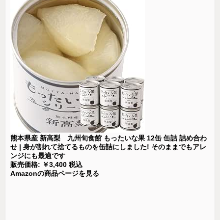
熊本県産 新高梨 九州旬食館 もったいな果 12缶 缶詰 詰め合わ
せ | 身が割れて捨てるものを缶詰にしました! そのままでもアレ
ンジにも最適です
販売価格: ￥3,400 税込
Amazonの商品ページを見る