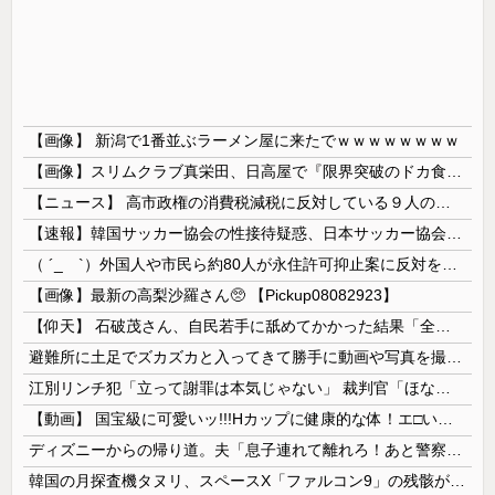
【画像】 新潟で1番並ぶラーメン屋に来たでｗｗｗｗｗｗｗｗ
【画像】スリムクラブ真栄田、日高屋で『限界突破のドカ食い』を披露するｗｗｗｗｗｗ
【ニュース】 高市政権の消費税減税に反対している９人の自民党議員が全て判明！！！！ やっぱりコイツラかｗｗｗｗｗ
【速報】韓国サッカー協会の性接待疑惑、日本サッカー協会が4人の日本人審判員を調査「調査後に結果を公表します」
（ ´_ゝ`）外国人や市民ら約80人が永住許可抑止案に反対を訴え「選別、差別の作業」「国会審議も経ずいきなり厳格化する国に誰が来ますか！」「今す...
【画像】最新の高梨沙羅さん🥺 【Pickup08082923】
【仰天】 石破茂さん、自民若手に舐めてかかった結果「全てを失うｗｗｗｗｗ」
避難所に土足でズカズカと入ってきて勝手に動画や写真を撮影したメディア取材陣、挙句の果てに要求してきたのは……
江別リンチ犯「立って謝罪は本気じゃない」 裁判官「ほな裁判で土下座してないキミは本気じゃないな」
【動画】 国宝級に可愛いッ!!!Hカップに健康的な体！エ□い！乳首からマ●コまで見えているよ 笑
ディズニーからの帰り道。夫「息子連れて離れろ！あと警察に通報！」私「助けて！」駅員「どうしました！？」→トンデモナイことに…
韓国の月探査機タヌリ、スペースX「ファルコン9」の残骸が月面に衝突する様子を撮影！