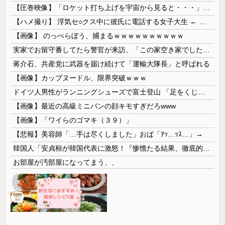
【圧巻映像】「ロケット打ち上げを宇宙から見ると・・・」の動画が衝撃的
【ハメ撮り】 浮気セ○クス中に彼氏に電話する女子大生 ← これを現実にやる子が現れる…
【画像】 のっぺらぼう、捕まるｗｗｗｗｗｗｗｗｗｗ
実家でお留守番してたら警官が来訪、「この家空き家でしたよね？」と問いかけてくるが実際は30年ほど住んでおり……
蒋介石、共産党に武器を届け続けて「運輸大隊長」と呼ばれる
【画像】カップヌードル、限界突破ｗｗｗ
ドイツ人男性がランニングシューズで富士登山 「足をくじいて動けない」
【画像】最近の高級ミニバンの顔キモすぎだろwww
【画像】「ワイらのゴマキ（３９）」
【悲報】美容師「…手は尽くしました」おば「ｱｯ…ｯｽ…」→
韓国人「安貞桓が韓国代表に激怒！『惨憺たる結果、徹底的な刷新が必要だ』と監督や協会を痛烈批判」
お部屋が汚部屋になってまう、、