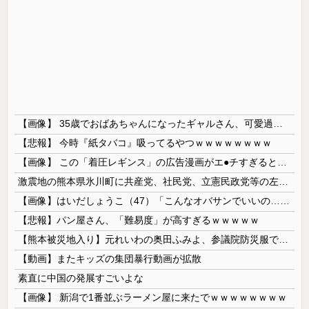
【画像】 35歳でおばあちゃんになったギャルさん、可愛過ぎて嫉妬不可避w w w w w w w w w w w
【悲報】 今時『紙タバコ』吸ってるやつｗｗｗｗｗｗｗｗ
【画像】 この「着圧レギンス」の広告漫画がエ●チすぎると話題に
激震地の熊本県氷川町に共産党、社民党、立憲民政党等の左派の救援は影すら見えず。住民苦言
【画像】はいだしょうこ（47）「こんなオバサンでいいの…？」
【悲報】パン屋さん、「難易度」が高すぎるｗｗｗｗｗ
【熊本被災地入り】元れいわの奥田ふみよ、参議院防災服でお食事楽しむ写真投稿「同席者は笑顔にサムズアップ」
【動画】またキッズの集団暴行動画が拡散
素直に中国の発展すごいよな
【画像】 新潟で1番並ぶラーメン屋に来たでｗｗｗｗｗｗｗｗ