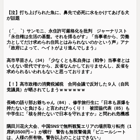
【泣】打ち上げられた魚に、鼻先で必死に水をかけてあげる犬
が話題
（ ´_ゝ`）サンモニ、永住許可厳格化を批判 ジャーナリスト
「永住権は生活の基盤。それを揺るがす」「当事者から、労働
力としてだけ求められ住民とはみられないのかという声」アナ
「政府によって、ヘイトがより進んでしまう」
高市早苗さん（34）「少なくとも私自身は（戦争）当事者とは
いえない世代ですから、反省なんかしておりませんし、反省を
求められるいわれもないと思っております」
【！】高市政権の消費税減税 合同会議で反対した９人（自民
党議員）が晒されてしまうｗｗｗｗｗｗ
長崎の語り部お爺ちゃん（84）、修学旅行生に「日本も原爆を
持たないと負ける」と言われびっくり！ 被団協代表（85）も
中学生に「核を持たないで日本を守れますか」と問われ危機感
隅田川花火大会、中国SNSで無料観覧エリアの場所取り転売（1
席約3500円～）が横行 警告も無視警備員「ビニールシート
は、人様の所有物。警告以上のことはできない」