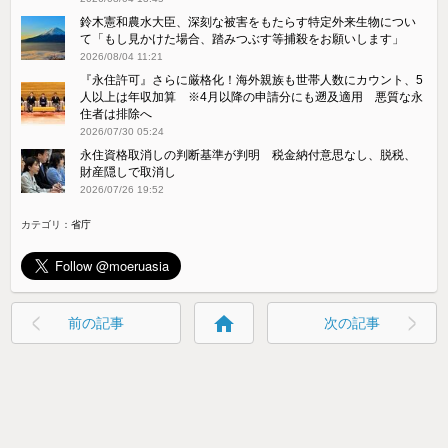
鈴木憲和農水大臣、深刻な被害をもたらす特定外来生物につい
て「もし見かけた場合、踏みつぶす等捕殺をお願いします」
2026/08/04 11:21
『永住許可』さらに厳格化！海外親族も世帯人数にカウント、5
人以上は年収加算 ※4月以降の申請分にも遡及適用 悪質な永
住者は排除へ
2026/07/30 05:24
永住資格取消しの判断基準が判明 税金納付意思なし、脱税、
財産隠しで取消し
2026/07/26 19:52
カテゴリ：
省庁
home
前の記事
次の記事