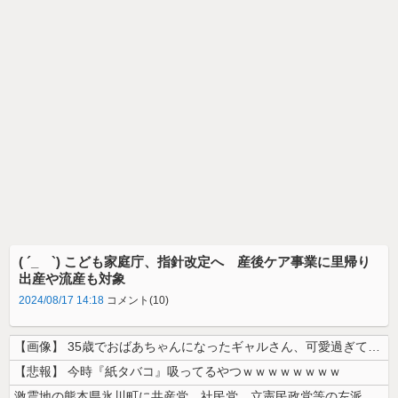
( ´_ゝ`) こども家庭庁、指針改定へ 産後ケア事業に里帰り
出産や流産も対象
2024/08/17 14:18
コメント(10)
【画像】 35歳でおばあちゃんになったギャルさん、可愛過ぎて嫉妬不可避...
【悲報】 今時『紙タバコ』吸ってるやつｗｗｗｗｗｗｗｗ
激震地の熊本県氷川町に共産党、社民党、立憲民政党等の左派の救援は影すら...