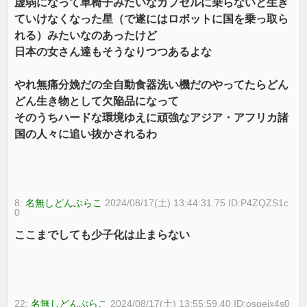
虚弱になって車椅子みたいなカプセルに乗らないと生き
ていけなくなった星（で遂にはロボットに国を乗っ取ら
れる）みたいなのあったけど
日本の女さん達もそうなりつつあるよな
やれ無痛分娩だの全自動食器洗い機だのやってたらどん
どん生き物として欠陥品になって
そのうちハードな環境ゆえに頑強なアジア・アフリカ諸
国の人々に追い抜かされるわ
8:
名無しどんぶらこ
2024/08/17(土) 13:44:31.75 ID:P4ZQZS1c
0
ここまでしても少子化は止まらない
22:
名無しどんぶらこ
2024/08/17(土) 13:55:59.40 ID:osqejx4s0