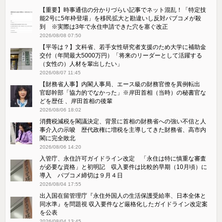
【重要】時事通信の分かりづらい記事でネット混乱！「特定技
能2号に5年枠登場」を移民拡大と勘違いし反対パブコメが殺
到 ※実際は3年で永住申請できた穴を塞ぐ改正
2026/08/08 07:50
【平等は？】文科省、若手女性研究者支援のため大学に補助金
交付（年間最大5000万円）「将来のリーダーとして活躍する
（女性の）人材を輩出したい」
2026/08/07 11:45
【財務省人事】内閣人事局、エース級の財務官僚を異例転出
官邸幹部「協力的でなかった」※岸田首相（当時）の秘書官な
どを歴任 、岸田首相の後輩
2026/08/06 18:02
消費税減税を閣議決定、背景に首相の財務省への強い不信と人
事介入の示唆 歴代政権に増税を主導してきた財務省、高市内
閣に完全敗北
2026/08/06 14:20
入管庁、永住許可ガイドライン改定 「永住は特に慎重な審査
が必要な資格」と初明記 収入要件は比較的早期（10月頃）に
導入 パブコメ締切は９月４日
2026/08/04 17:55
出入国在留管理庁『永住外国人の生活保護受給率、日本全体と
同水準』を問題視 収入要件など厳格化したガイドライン改定案
を公表
2026/08/04 13:45