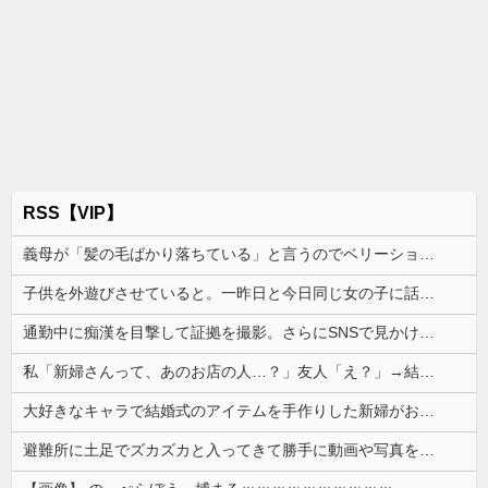
RSS【VIP】
義母が「髪の毛ばかり落ちている」と言うのでベリーショートにした。その後の掃除で出た長い毛を見て「あら、私の毛より長いみたい」と言ったら…
子供を外遊びさせていると。一昨日と今日同じ女の子に話しかけられ...
通勤中に痴漢を目撃して証拠を撮影。さらにSNSで見かけたある方法を実践すると、思わぬ展開になって…
私「新婦さんって、あのお店の人…？」友人「え？」→結婚式の会場でまさかの人物に気づいてしまい…
大好きなキャラで結婚式のアイテムを手作りした新婦がお色直しでロビーに出た。そこで新郎友人が「手作りとかさあ、チープすぎね？」と嘲笑しているのを聞...
避難所に土足でズカズカと入ってきて勝手に動画や写真を撮影したメディア取材陣、挙句の果てに要求してきたのは……