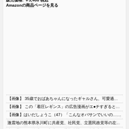
Amazonの商品ページを見る
【画像】 35歳でおばあちゃんになったギャルさん、可愛過ぎて嫉妬不可避w w w w w w w w w w w
【画像】 この「着圧レギンス」の広告漫画がエ●チすぎると話題に
【画像】はいだしょうこ（47）「こんなオバサンでいいの…？」
激震地の熊本県氷川町に共産党、社民党、立憲民政党等の左派の救援は影すら見えず。住民苦言