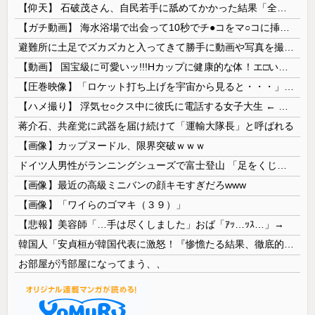
【仰天】 石破茂さん、自民若手に舐めてかかった結果「全てを失うｗｗｗｗｗ」
【ガチ動画】 海水浴場で出会って10秒でチ●コをマ○コに挿入させてくれるギャル、いたｗｗｗ
避難所に土足でズカズカと入ってきて勝手に動画や写真を撮影したメディア取材陣、挙句の果てに要求してきたのは……
【動画】 国宝級に可愛いッ!!!Hカップに健康的な体！エ□い！乳首からマ●コまで見えているよ 笑
【圧巻映像】「ロケット打ち上げを宇宙から見ると・・・」の動画が衝撃的
【ハメ撮り】 浮気セ○クス中に彼氏に電話する女子大生 ← これを現実にやる子が現れる…
蒋介石、共産党に武器を届け続けて「運輸大隊長」と呼ばれる
【画像】カップヌードル、限界突破ｗｗｗ
ドイツ人男性がランニングシューズで富士登山 「足をくじいて動けない」
【画像】最近の高級ミニバンの顔キモすぎだろwww
【画像】「ワイらのゴマキ（３９）」
【悲報】美容師「…手は尽くしました」おば「ｱｯ…ｯｽ…」→
韓国人「安貞桓が韓国代表に激怒！『惨憺たる結果、徹底的な刷新が必要だ』と監督や協会を痛烈批判」
お部屋が汚部屋になってまう、、