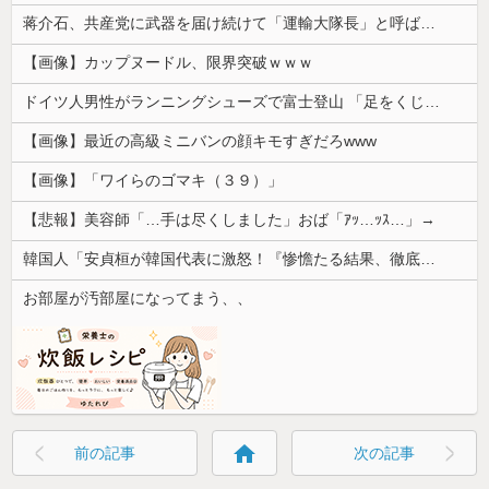
蒋介石、共産党に武器を届け続けて「運輸大隊長」と呼ばれる
【画像】カップヌードル、限界突破ｗｗｗ
ドイツ人男性がランニングシューズで富士登山 「足をくじいて動けない」
【画像】最近の高級ミニバンの顔キモすぎだろwww
【画像】「ワイらのゴマキ（３９）」
【悲報】美容師「…手は尽くしました」おば「ｱｯ…ｯｽ…」→
韓国人「安貞桓が韓国代表に激怒！『惨憺たる結果、徹底的な刷新が必要だ』と監督や協会を痛烈批判」
お部屋が汚部屋になってまう、、
home
前の記事
次の記事