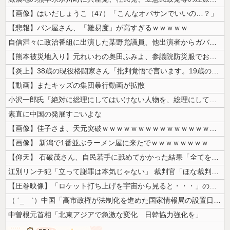
【画像】はいだしょうこ（47）「こんなオバサンでいいの…？」
【悲報】パン屋さん、「難易度」が高すぎるｗｗｗｗｗ
自信満々に政治番組に出演した某野党議員、他出演者からガバっぷりを指摘さ...
【熊本被災地入り】元れいわの奥田ふみよ、参議院防災服でお食事楽しむ写真...
【炎上】38歳の現役格闘家さん「批判覚悟で言います。19歳の彼女と結婚...
【動画】またキッズの集団暴行動画が拡散
小沢一郎氏「絶対に総理にしてはいけない人物を、総理にしてしまった。もは...
素直に中国の発展すごいよな
【画像】佳子さま、天元突破ｗｗｗｗｗｗｗｗｗｗｗｗｗｗｗｗｗｗｗｗｗｗ...
【画像】 新潟で1番並ぶラーメン屋に来たでｗｗｗｗｗｗｗｗ
【仰天】 石破茂さん、自民若手に舐めてかかった結果「全てを失うｗｗｗｗ...
江別リンチ犯「立って謝罪は本気じゃない」 裁判官「ほな裁判で土下座して...
【圧巻映像】「ロケット打ち上げを宇宙から見ると・・・」の動画が衝撃的
（ ´_ゝ`）中国「高市政権が法制化を進めた国家情報局の設置日が7月3...
中曽根元首相「北東アジアで急激な変化 日韓協力強化を」