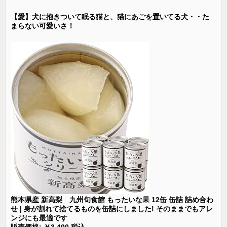
【愛】犬に抱きついて眠る猫と、猫にあごを置いてる犬・・た
まらない可愛いさ！
熊本県産 新高梨 九州旬食館 もったいな果 12缶 缶詰 詰め合わ
せ | 身が割れて捨てるものを缶詰にしました! そのままでもアレ
ンジにも最適です
販売価格: ￥3,400 税込