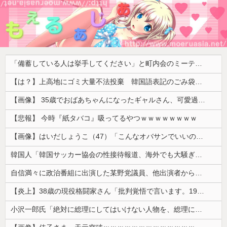
「備蓄している人は挙手してください」と町内会のミーティング、何の気なしに手を挙げてしまった結果……
【は？】上高地にゴミ大量不法投棄 韓国語表記のごみ袋に紙やプラスチック、缶、瓶などが混在 生肉やキムチ、ラーメンなどさまざまな生ごみ
【画像】 35歳でおばあちゃんになったギャルさん、可愛過ぎて嫉妬不可避w w w w w w w w w w w
【悲報】 今時『紙タバコ』吸ってるやつｗｗｗｗｗｗｗｗ
【画像】はいだしょうこ（47）「こんなオバサンでいいの…？」
韓国人「韓国サッカー協会の性接待報道、海外でも大騒ぎに・・・2002年W杯4強の記録取り消しの声も」→「マジで国の恥だ」「2002年まで疑う価値...
自信満々に政治番組に出演した某野党議員、他出演者からガバっぷりを指摘されて袋叩きにされるも……
【炎上】38歳の現役格闘家さん「批判覚悟で言います。19歳の彼女と結婚しました」→案の定オバサン達に見つかり炎上
小沢一郎氏「絶対に総理にしてはいけない人物を、総理にしてしまった。もはや取り返しがつかない」