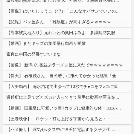
激震地の熊本県氷川町に共産党、社民党、立憲民政党等の左派の救援は影すら見えず。住民苦言
【画像】はいだしょうこ（47）「こんなオバサンでいいの…？」
【悲報】パン屋さん、「難易度」が高すぎるｗｗｗｗｗ
【熊本被災地入り】元れいわの奥田ふみよ、参議院防災服でお食事楽しむ写真投稿「同席者は笑顔にサムズアップ」
【動画】またキッズの集団暴行動画が拡散
素直に中国の発展すごいよな
【画像】 新潟で1番並ぶラーメン屋に来たでｗｗｗｗｗｗｗｗ
【仰天】 石破茂さん、自民若手に舐めてかかった結果「全てを失うｗｗｗｗｗ」
【ガチ動画】 海水浴場で出会って10秒でチ●コをマ○コに挿入させてくれるギャル、いたｗｗｗ
避難所に土足でズカズカと入ってきて勝手に動画や写真を撮影したメディア取材陣、挙句の果てに要求してきたのは……
【動画】 国宝級に可愛いッ!!!Hカップに健康的な体！エ□い！乳首からマ●コまで見えているよ 笑
【圧巻映像】「ロケット打ち上げを宇宙から見ると・・・」の動画が衝撃的
【ハメ撮り】 浮気セ○クス中に彼氏に電話する女子大生 ← これを現実にやる子が現れる…