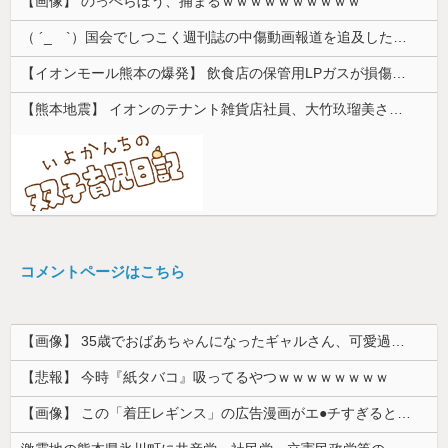
【画像】 のっぺらぼう、捕まるｗｗｗｗｗｗｗｗｗｗ
（ ´_ゝ`）国会でしつこく週刊誌の中傷動画報道を追及した立憲議員、自身への誹謗中傷・苦情電話被害を訴え「総理に疑問を質す、当然のことをした...
【イオンモール熊本の爆発】 飲食店の保管用LPガスが損傷「救出時も室内にガス充満」2人死亡、1人心肺停止
【熊本地震】 イオンのテナント雑貨店社員、大竹玖瑠美さん(22)がカワイイ・・・
コメントページはこちら
【画像】 35歳でおばあちゃんになったギャルさん、可愛過ぎて嫉妬不可避w w w w w w w w w w w
【悲報】 今時『紙タバコ』吸ってるやつｗｗｗｗｗｗｗｗ
【画像】 この「着圧レギンス」の広告漫画がエ●チすぎると話題に