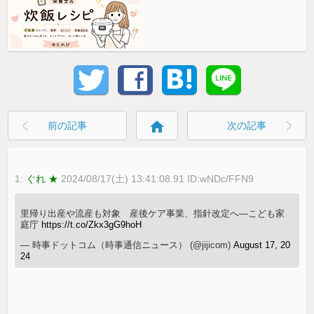
home
前の記事
次の記事
1:
ぐれ ★
2024/08/17(土) 13:41:08.91 ID:wNDc/FFN9
里帰り出産や流産も対象 産後ケア事業、指針改定へ―こども家
庭庁
https://t.co/Zkx3gG9hoH
— 時事ドットコム（時事通信ニュース） (@jijicom)
August 17, 20
24