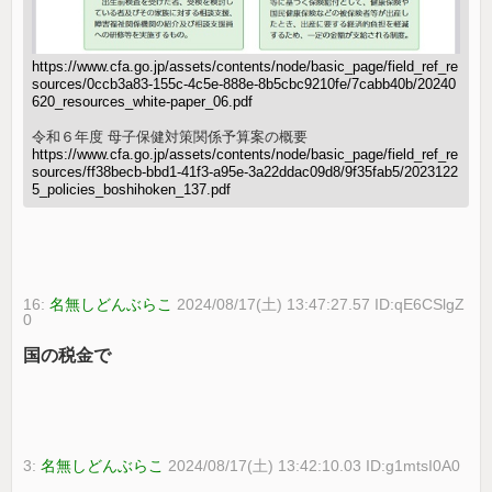
https://www.cfa.go.jp/assets/contents/node/basic_page/field_ref_re
sources/0ccb3a83-155c-4c5e-888e-8b5cbc9210fe/7cabb40b/20240
620_resources_white-paper_06.pdf
令和６年度 母子保健対策関係予算案の概要
https://www.cfa.go.jp/assets/contents/node/basic_page/field_ref_re
sources/ff38becb-bbd1-41f3-a95e-3a22ddac09d8/9f35fab5/2023122
5_policies_boshihoken_137.pdf
16:
名無しどんぶらこ
2024/08/17(土) 13:47:27.57 ID:qE6CSlgZ
0
国の税金で
3:
名無しどんぶらこ
2024/08/17(土) 13:42:10.03 ID:g1mtsI0A0