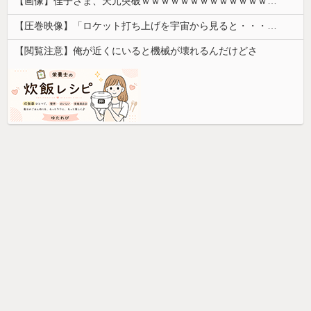
【画像】佳子さま、天元突破ｗｗｗｗｗｗｗｗｗｗｗｗｗｗｗｗｗｗｗｗｗｗｗｗｗｗｗｗｗ 【Pickup08082912】
【圧巻映像】「ロケット打ち上げを宇宙から見ると・・・」の動画が衝撃的
【閲覧注意】俺が近くにいると機械が壊れるんだけどさ