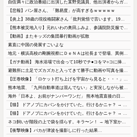
自信満々に政治番組に出演した某野党議員、他出演者からガバっぷりを指摘されて袋叩きにされるも……
【悲報】パン屋さん、「難易度」が高すぎるｗｗｗｗｗ
【炎上】38歳の現役格闘家さん「批判覚悟で言います。19歳の彼女と結婚しました」→案の定オバサン達に見つかり炎上
【熊本被災地入り】元れいわの奥田ふみよ、参議院防災服でお食事楽しむ写真投稿「同席者は笑顔にサムズアップ」
【動画】またキッズの集団暴行動画が拡散
素直に中国の発展すごいよな
地元・横浜高校の剛腕視察にＤｅＮＡは社長まで登場、異例の幹部直接チェック 最速１５７キロ右腕・織田翔希に熱視線「魅力的ですね」
【ガチ動画】 海水浴場で出会って10秒でチ●コをマ○コに挿入させてくれるギャル、いたｗｗｗ
避難所に土足でズカズカと入ってきて勝手に動画や写真を撮影したメディア取材陣、挙句の果てに要求してきたのは……
【圧巻映像】「ロケット打ち上げを宇宙から見ると・・・」の動画が衝撃的
熊本地震、「九州自動車道は混んでない」と実況しながら被災地へ向かう有名アナなどに批判殺到 全国紙記者「最新の状況をいち早く伝えることは報道機関としての責務」「情報を取り上げることには大きな意義がある」
海外「日本よ、お前がナンバーワンだ」 熊本地震直後の日本の対応のスピードに世界が衝撃
【猫】 ドアノブにカバンをかけていた。行けるかニャ？ → 猫はこうなります…
【猫】 ドアノブにカバンをかけていた。行けるかニャ？ → 猫はこうなります…
ネコ飼いが階段の上で袋を揺らす。キラ〜ン！ → 地下室からヤツが現れる…
【衝撃映像】バカが津波を撮影しに行った結果…