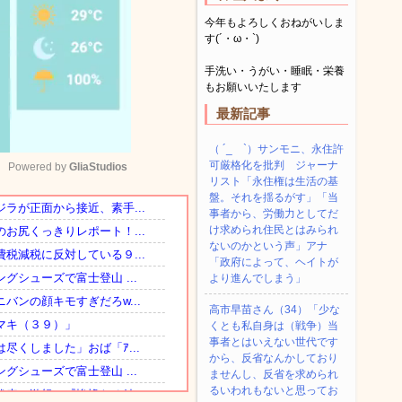
今年もよろしくおねがいしま
す(´・ω・`)
手洗い・うがい・睡眠・栄養
もお願いいたします
最新記事
（ ´_ゝ`）サンモニ、永住許
可厳格化を批判 ジャーナ
Powered by 
GliaStudios
リスト「永住権は生活の基
盤。それを揺るがす」「当
事者から、労働力としてだ
Mute
け求められ住民とはみられ
ないのかという声」アナ
「政府によって、ヘイトが
より進んでしまう」
高市早苗さん（34）「少な
くとも私自身は（戦争）当
事者とはいえない世代です
から、反省なんかしており
ませんし、反省を求められ
るいわれもないと思ってお