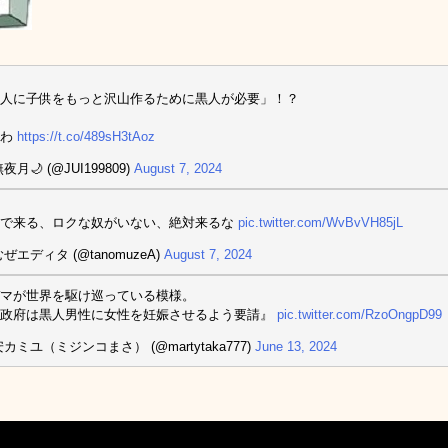
人に子供をもっと沢山作るために黒人が必要」！？
んわ
https://t.co/489sH3tAoz
夜月🌙 (@JUI199809)
August 7, 2024
的で来る、ロクな奴がいない、絶対来るな
pic.twitter.com/WvBvVH85jL
ぜエディタ (@tanomuzeA)
August 7, 2024
マが世界を駆け巡っている模様。
本政府は黒人男性に女性を妊娠させるよう要請』
pic.twitter.com/RzoOngpD99
カミユ（ミジンコまさ） (@martytaka777)
June 13, 2024