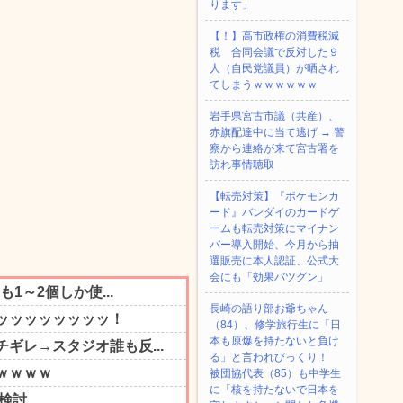
ります」
【！】高市政権の消費税減
税 合同会議で反対した９
人（自民党議員）が晒され
てしまうｗｗｗｗｗｗ
岩手県宮古市議（共産）、
赤旗配達中に当て逃げ → 警
察から連絡が来て宮古署を
訪れ事情聴取
【転売対策】『ポケモンカ
ード』バンダイのカードゲ
ームも転売対策にマイナン
バー導入開始、今月から抽
選販売に本人認証、公式大
会にも「効果バツグン」
長崎の語り部お爺ちゃん
（84）、修学旅行生に「日
本も原爆を持たないと負け
る」と言われびっくり！
被団協代表（85）も中学生
に「核を持たないで日本を