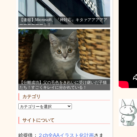
【速報】Microsoft、『神対応』キタァアアアアア
ーーーーーー！！
【分離成功】父の毛色をきれいに受け継いだ子猫
たち！すごくキレイに分かれている！
カテゴリ
サイトについて
絵提供：
２ch全AAイラスト化計画
さま