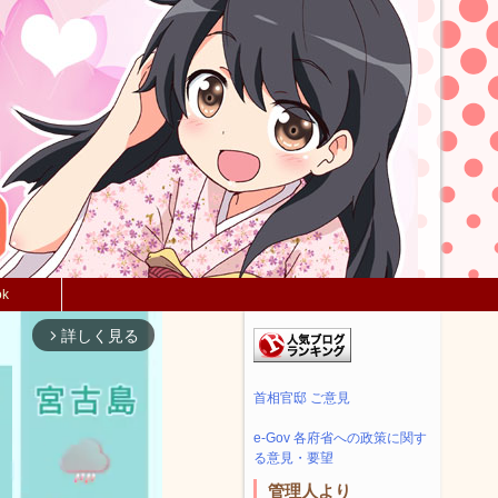
ok
詳しく見る
arrow_forward_ios
首相官邸 ご意見
e-Gov 各府省への政策に関す
る意見・要望
管理人より