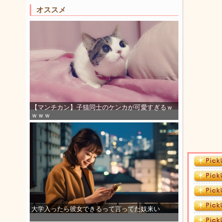
オススメ
【マンチカン】子猫同士のケンカが可愛すぎるｗ
ｗｗｗ
大学入ったら彼女できるって言ってた奴来い