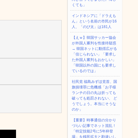
くても」
インドネシアに「ドラえも
ん」という名前の市民が16
人、「のび太」は181人
【えｗ】韓国サッカー協会
が外国人審判を性接待疑惑
→ 韓国ネットに動揺広がる
「信じられない」「要求し
た外国人審判もおかしい」
「韓国以外の国にも要求し
ているのでは」
社民党 福島みずほ党首、国
旗損壊罪に危機感「お子様
ランチの日の丸は折っても
破っても処罰されない、 ど
うでしょう。本当にそうな
のか」
【重要】時事通信の分かり
づらい記事でネット混乱！
「特定技能2号に5年枠登
場」を移民拡大と勘違いし