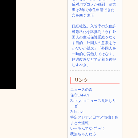
反対パブコメが殺到 ※実
際は3年で永住申請できた
穴を塞ぐ改正
日経社説、入管庁の永住許
可厳格化を猛批判「永住外
国人の生活保護受給をなく
す目的、外国人の意欲をそ
がないか懸念」「外国人を
一時的な労働力ではなく、
処遇改善などで定着を後押
しすべき」
リンク
ニュースの森
保守JAPAN
Zattoyomiニュース見出しリ
ーダー
2chnavi
特定アジアと日本／情強！良
まとめ速報
いーあんてな(#ﾟｗﾟ)
我無ちゃんねる