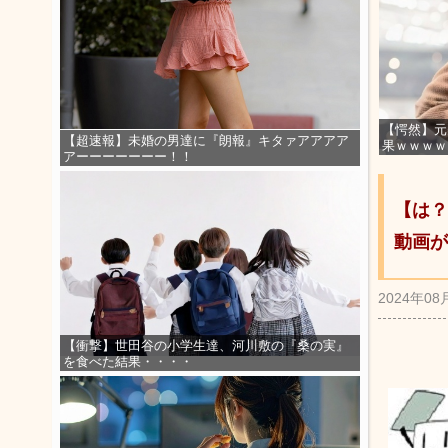
【愕然】元
【超速報】未婚の男達に『朗報』キタァアアアア
果ｗｗｗｗ
アーーーーーーー！！
【は？
動画が
2024年08
【衝撃】世田谷の小学生達、河川敷の『桑の実』
を食べた結果・・・・