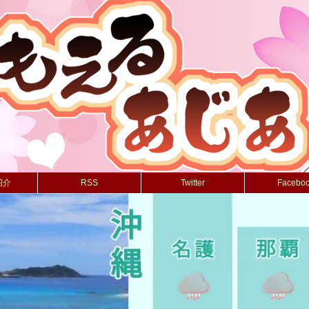
紹介
RSS
Twitter
Facebo