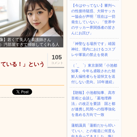
【今はやってない】審判へ
の性接待疑惑、大韓サッカ
ー協会が声明「現在は一切
発生していない」「世界中
のサッカー界関係者の皆さ
んにお詫び」
像】若くて美人な看護師さん
「神聖なる場所です」靖国
3）汚部屋すぎて掃除してくれる人
集ｗｗｗ
神社、境内におけるコスプ
レや軍装の禁止を発表
105
している！」という
コメント
（ ´_ゝ`）東京新聞「小池都
知事、今年も虐殺された朝
鮮人犠牲者らを追悼文を送
付しない意向。10年連続」
【朗報】小池都知事、高市
首相と会談し「墓地埋葬
法」の改正を要請 国と都
が連携し民間への指導強化
を進める方向で一致
蓮舫議員「蓮舫だから叩い
ていい、との報道に何度も
向き合ってきました。悔し