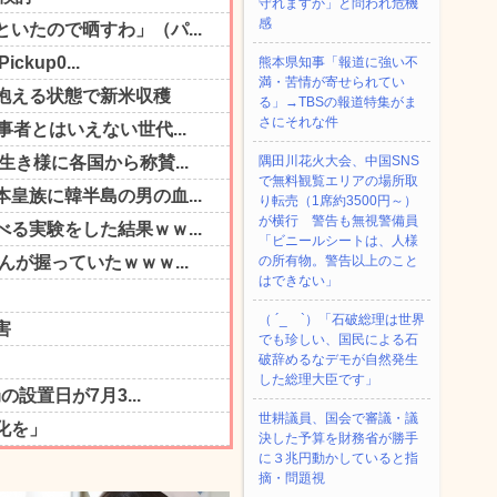
守れますか」と問われ危機
感
熊本県知事「報道に強い不
満・苦情が寄せられてい
る」→TBSの報道特集がま
さにそれな件
隅田川花火大会、中国SNS
で無料観覧エリアの場所取
り転売（1席約3500円～）
が横行 警告も無視警備員
「ビニールシートは、人様
の所有物。警告以上のこと
はできない」
（ ´_ゝ`）「石破総理は世界
でも珍しい、国民による石
破辞めるなデモが自然発生
した総理大臣です」
世耕議員、国会で審議・議
決した予算を財務省が勝手
に３兆円動かしていると指
摘・問題視