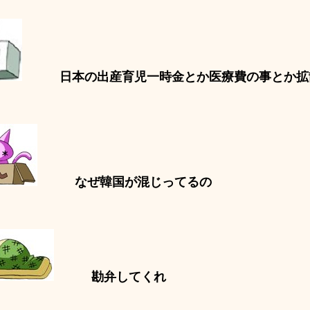
日本の出産育児一時金とか医療費の事とか拡
なぜ韓国が混じってるの
勘弁してくれ