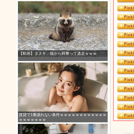
【動画】タヌキ、猫から餌奪って逃走ｗｗｗ
賃貸で1番譲れない条件ｗｗｗｗｗｗｗｗｗｗｗｗ
ｗｗｗｗｗｗｗ