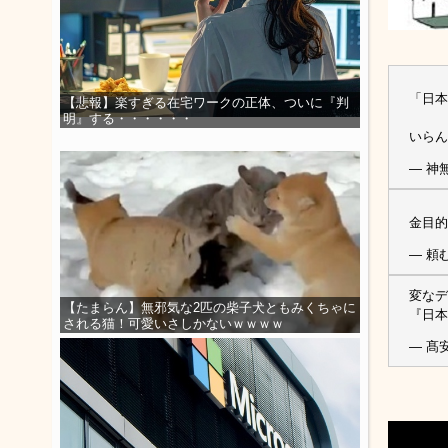
「日本
【悲報】楽すぎる在宅ワークの正体、ついに『判
明』する・・・・・・
いら
— 神無
金目
— 頼む
変なデ
【たまらん】無邪気な2匹の柴子犬ともみくちゃに
『日
される猫！可愛いさしかないｗｗｗｗ
— 髙安