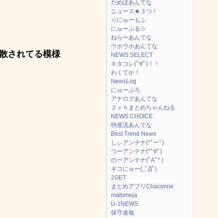
だめぽあんてな
ニュース★３つ！
☆にゅーもふ
にゅーぷる☆
ねらーあんてな
ウホウホあんてな
散されてる模様
NEWS SELECT
キタコレ(ﾟ∀ﾟ)！！
わくてか！
NewsLog
にゅーぷろ
アナログあんてな
２ｃｈまとめちゃんねる
NEWS CHOICE
特亜流あんてな
Best Trend News
しぃアンテナ(*ﾟーﾟ)
つーアンテナ(*ﾟ∀ﾟ)
のーアンテナ(ﾟAﾟ* )
ギコにゅー(,,ﾟДﾟ)
2GET
まとめアプリChaconne
matomeja
U-1NEWS
保守速報