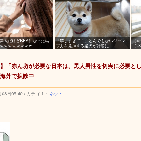
美人だけどBBAになった結
「嬉しすぎて！」とんでもないジャン
【画
ｗｗｗｗｗｗｗｗ
プ力を発揮する柴犬が話題に
（2
を募
】「赤ん坊が必要な日本は、黒人男性を切実に必要と
海外で拡散中
月08日05:40 / カテゴリ：
ネット