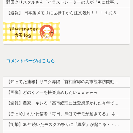
野田クリスタルさん「イラストレーターの人が『AIに仕事を奪われる』って言ってるけど、あなた達は"仕事を奪う側"じゃない？」
【速報】 日本製メモリに世界中から注文殺到！！！ １兆５０００億円で工場増築へ
コメントページはこちら
【知ってた速報】サヨク界隈「首相官邸の高市熊本訪問動画にBGMが付いてる！災害利用ガー！」→産経「安倍岸田石破時代も同様。当時は批判なかった」（...
【画像】どのくノ一を快楽責めしたいｗｗｗｗｗ
【速報】農家、キレる「高市総理には愛想尽かした今年でやめるぞ」コメ売値は生産原価の半分以下、肥料代や燃料代は高騰
【赤っ恥】れいわ信者「毎日、渋谷でデモが起きてる」 ネット「参加者の少なさを隠すために通行人に混じってるのリプ欄でバラされてて草」
【衝撃】30年続いたモスクの祭りに『異変』が起こる・・・・・