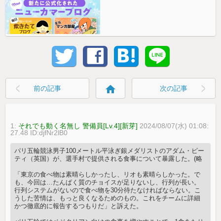
home
前の記事
次の記事
1:
それでも動く名無し 警備員[Lv.4][新芽]
2024/08/07(水) 01:08:
27.48 ID:djfNr2lB0
パリ五輪競泳男子100メートル平泳ぎ銀メダリストのアダム・ピー
ティ（英国）が、選手村で提供される食事について暴露した。(略
「東京の食べ物は素晴らしかったし、リオも素晴らしかった。で
も、今回は…たんぱく質のチョイスが足りないし、行列が長い。
行列システムがないので食べ物を30分待たなければならない。こ
うした苦情は、もっと良くなるためのもの。これをチームに詳細
かつ徹底的に報告するつもりだ」と訴えた。