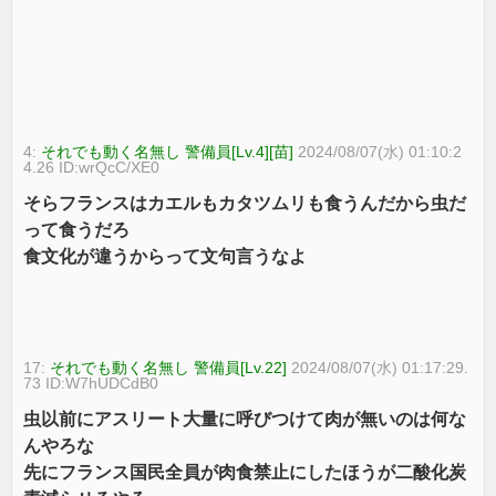
4:
それでも動く名無し 警備員[Lv.4][苗]
2024/08/07(水) 01:10:2
4.26 ID:wrQcC/XE0
そらフランスはカエルもカタツムリも食うんだから虫だ
って食うだろ
食文化が違うからって文句言うなよ
17:
それでも動く名無し 警備員[Lv.22]
2024/08/07(水) 01:17:29.
73 ID:W7hUDCdB0
虫以前にアスリート大量に呼びつけて肉が無いのは何な
んやろな
先にフランス国民全員が肉食禁止にしたほうが二酸化炭