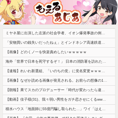
ミヤネ屋に出演した左派の社会学者、イオン爆発事故の例のテナントに理解を示して……
「安物買いの銭失いだったねぇ」とインドネシア高速鉄道の最終処分に日本側騒然、国家予算は使わないというと何が財源なんだ？
【画像】どのくノ一を快楽責めしたいｗｗｗｗｗ
海外「世界で日本を死守するぞ！」 日本の消防署を訪れたちびっ子集団が世界をメロメロに
【速報】れいわ新選組、「いのちの党」に党名変更ｗｗｗｗｗｗ
【画像】なぜか読める画像が発見される。お前らの想像の10倍読めるｗｗｗｗ
【朗報】果てスカのプロデューサー「時代が変わったら違う評価もされるんじゃないか」
【動画】佳子様(31)、我々弱い男性をガチ恋させにくるwwwwwww 【Pickup05164714】
積水ハウス「地面師に55億円騙し取られた…」ワイ「はえーかわいそう…会社滅茶苦茶やろなぁ」→