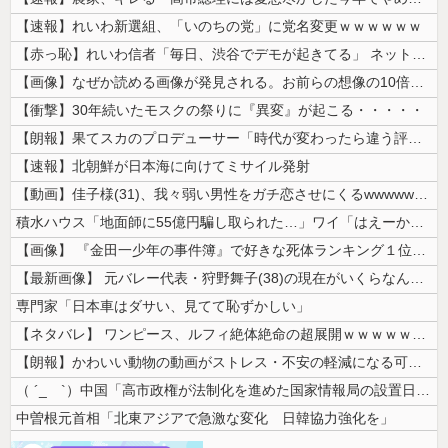
【速報】れいわ新選組、「いのちの党」に党名変更ｗｗｗｗｗｗ
【赤っ恥】れいわ信者「毎日、渋谷でデモが起きてる」 ネット「参加者の少...
【画像】なぜか読める画像が発見される。お前らの想像の10倍読めるｗｗｗ...
【衝撃】30年続いたモスクの祭りに『異変』が起こる・・・・・
【朗報】果てスカのプロデューサー「時代が変わったら違う評価もされるんじ...
【速報】北朝鮮が日本海に向けてミサイル発射
【動画】佳子様(31)、我々弱い男性をガチ恋させにくるwwwwwww ...
積水ハウス「地面師に55億円騙し取られた…」ワイ「はえーかわいそう…会...
【画像】 『金田一少年の事件簿』で好きな死体ランキング１位がこちら！
【最新画像】 元バレー代表・狩野舞子(38)の現在がいくらなんでも即ハ...
専門家「日本車はダサい、見てて恥ずかしい」
【ネタバレ】 ワンピース、ルフィ絶体絶命の超展開ｗｗｗｗｗｗｗｗｗｗｗ...
【朗報】かわいい動物の動画がストレス・不安の軽減になる可能性。英大学の...
（ ´_ゝ`）中国「高市政権が法制化を進めた国家情報局の設置日が7月3...
中曽根元首相「北東アジアで急激な変化 日韓協力強化を」