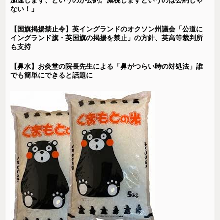
加速します、というのが公約。減税しますというのは公約じゃ
ない！」
【国旗掲揚禁止令】英イングランドのオクソン州議会「公道に
イングランド旗・英国旗の掲揚を禁止」の方針、英高等裁判所
も支持
【鼻水】お灸堂の院長先生による「鼻がつらい時の対処法」誰
でも簡単にできると話題に