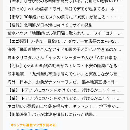
【画像】なぜか読める画像が発見される。お前らの想像の10倍読めるｗｗｗｗ
【赤っ恥】れいわ信者「毎日、渋谷でデモが起きてる」 ネット「参加者の少なさを隠すために通行人に混じってるのリプ欄でバラされてて草」
【衝撃】30年続いたモスクの祭りに『異変』が起こる・・・・・
【速報】北朝鮮が日本海に向けてミサイル発射
積水ハウス「地面師に55億円騙し取られた…」ワイ「はえーかわいそう…会社滅茶苦茶やろなぁ」→
【エ□漫画】 バ先で一目惚れしたダウナー女店長のエ●チなサービスで給料0円…！弱点チクビ責めでイカせまくってわからせる…！
海外「飛田新地でこんなアイドル級の子と即ハメできるのかよ」⇒ 晒された無修正動画がコチラ
野田クリスタルさん「イラストレーターの人が『AIに仕事を奪われる』って言ってるけど、あなた達は"仕事を奪う側"じゃない？」
【朗報】かわいい動物の動画がストレス・不安の軽減になる可能性。英大学の研究で実証
熊本地震、「九州自動車道は混んでない」と実況しながら被災地へ向かう有名アナなどに批判殺到 全国紙記者「最新の状況をいち早く伝えることは報道機関としての責務」「情報を取り上げることには大きな意義がある」
海外「日本よ、お前がナンバーワンだ」 熊本地震直後の日本の対応のスピードに世界が衝撃
【猫】 ドアノブにカバンをかけていた。行けるかニャ？ → 猫はこうなります…
【猫】 ドアノブにカバンをかけていた。行けるかニャ？ → 猫はこうなります…
ネコ飼いが階段の上で袋を揺らす。キラ〜ン！ → 地下室からヤツが現れる…
【衝撃映像】バカが津波を撮影しに行った結果…