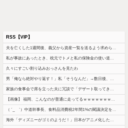
RSS【VIP】
夫を亡くした1週間後、義父から資産一覧を送るよう求められた。数日後には葬儀費用の負担と死亡保険金を含む資産の3分の1を請求されて…
私が事故にあったとき、枕元でトメと私の保険金の使い道について談笑してて愛情が冷めた。トメと無職の僕ちゃんで生きてけよ
久々にすごい割り込みおっさんを見たわ
男「俺なら絶対やり返す！」私「そうなんだ」→数日後、同じような状況になった本人の反応に周囲は唖然として…
家族の食事会で席を立った夫に冗談で「デザート取ってきてー(笑)」と話しかけたら、無言で手首を叩かれ落とされた
【画像】 福岡、こんなのが普通に走ってるｗｗｗｗｗｗｗｗｗｗｗｗｗｗｗｗｗｗｗｗｗｗｗｗｗｗｗｗｗｗｗｗｗｗｗｗｗｗｗｗ
（ ´_ゝ`）中道幹事長、食料品消費税2年間1%の閣議決定を批判 → 記者「中道改革連合は食料品消費税ゼロを公約に掲げていたが？」→ 階猛氏「
海外「ディズニーがゴミのようだ！」日本がアニメ化した米人気SF作品に絶賛の声が殺到中