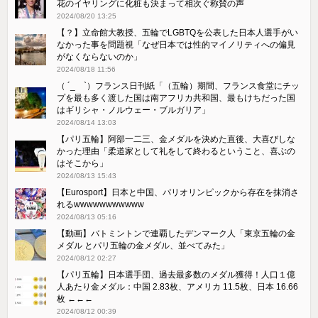
花のイヤリングに化粧も決まって相次ぐ称賛の声
2024/08/20 13:25
【？】立命館大教授、五輪でLGBTQを公表した日本人選手がい
なかった事を問題視「なぜ日本では性的マイノリティへの偏見
がなくならないのか」
2024/08/18 11:56
（ ´_ゝ`）フランス日刊紙「（五輪）期間、フランス食堂にチッ
プを最も多く渡した国は南アフリカ共和国、最もけちだった国
はギリシャ・ノルウェー・ブルガリア」
2024/08/14 13:03
【パリ五輪】阿部一二三、金メダルを決めた直後、大喜びしな
かった理由「柔道家として礼をして終わるということ、喜ぶの
はそこから」
2024/08/13 15:43
【Eurosport】日本と中国、パリオリンピックから存在を抹消さ
れるwwwwwwwwwww
2024/08/13 05:16
【動画】バトミントンで連覇したデンマーク人「東京五輪の金
メダル とパリ五輪の金メダル、並べてみた」
2024/08/12 02:27
【パリ五輪】日本選手団、過去最多数のメダル獲得！人口１億
人あたり金メダル：中国 2.83枚、アメリカ 11.5枚、日本 16.66
枚 ←←←
2024/08/12 00:39