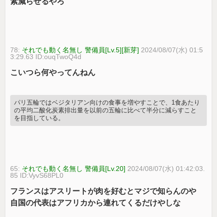
素減らせるやろ
78:
それでも動く名無し 警備員[Lv.5][新芽]
2024/08/07(水) 01:5
3:29.63 ID:ouqTwoQ4d
こいつら何やってんねん
パリ五輪ではベジタリアン向けの食事を増やすことで、1食あたり
の平均二酸化炭素排出量を以前の五輪に比べて半分に減らすこと
を目指している。
65:
それでも動く名無し 警備員[Lv.20]
2024/08/07(水) 01:42:03.
85 ID:VyvS68PL0
フランスはアスリートが肉を好むとマジで知らんのや
自国の代表はアフリカから連れてくるだけやしな