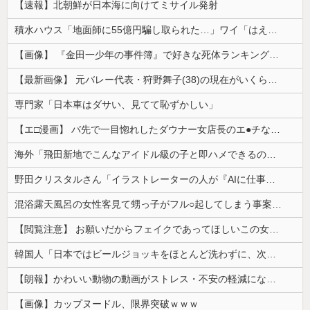
【速報】北朝鮮が日本海に向けてミサイル発射
積水ハウス「地面師に55億円騙し取られた…」ワイ「はえーかわいそう…会社滅茶苦茶やろなぁ」→
【画像】 『金田一少年の事件簿』で好きな死体ランキング１位がこちら！
【最新画像】 元バレー代表・狩野舞子(38)の現在がいくらなんでも即ハボすぎる！
専門家「日本車はダサい、見てて恥ずかしい」
【エ□漫画】 バ先で一目惚れしたダウナー女店長のエ●チなサービスで給料0円…！弱点チクビ責めでイカせまくってわからせる…！
海外「飛田新地でこんなアイドル級の子と即ハメできるのかよ」⇒ 晒された無修正動画がコチラ
野田クリスタルさん「イラストレーターの人が『AIに仕事を奪われる』って言ってるけど、あなた達は"仕事を奪う側"じゃない？」
混浴露天風呂の女性客見て甥っ子がフル○起してしまう事案が発生 part4
【閲覧注意】 お願いだからフェイクであってほしいこの女児の動画、本物だった…
韓国人「日本ではビールジョッキをほとんど洗わずに、次の客に出すんだ！ これが証拠の映像だ!!」……あー、なるほどですねー。韓国には「アレ」がないんだ？
【朗報】かわいい動物の動画がストレス・不安の軽減になる可能性。英大学の研究で実証
【画像】カップヌードル、限界突破ｗｗｗ