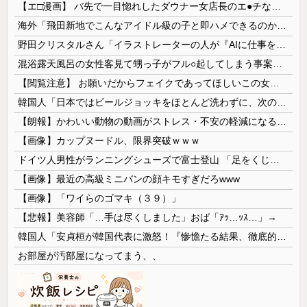
【エ□漫画】 バ先で一目惚れしたダウナー女店長のエ●チなサービスで給料0円…！弱点チクビ責めでイカせまくってわからせる…！
海外「飛田新地でこんなアイドル級の子と即ハメできるのかよ」⇒ 晒された無修正動画がコチラ
野田クリスタルさん「イラストレーターの人が『AIに仕事を奪われる』って言ってるけど、あなた達は"仕事を奪う側"じゃない？」
混浴露天風呂の女性客見て甥っ子がフル○起してしまう事案が発生 part4
【閲覧注意】 お願いだからフェイクであってほしいこの女児の動画、本物だった…
韓国人「日本ではビールジョッキをほとんど洗わずに、次の客に出すんだ！ これが証拠の映像だ!!」……あー、なるほどですねー。韓国には「アレ」がないんだ？
【朗報】かわいい動物の動画がストレス・不安の軽減になる可能性。英大学の研究で実証
【画像】カップヌードル、限界突破ｗｗｗ
ドイツ人男性がランニングシューズで富士登山 「足をくじいて動けない」
【画像】最近の高級ミニバンの顔キモすぎだろwww
【画像】「ワイらのゴマキ（３９）」
【悲報】美容師「…手は尽くしました」おば「ｱｯ…ｯｽ…」→
韓国人「安貞桓が韓国代表に激怒！『惨憺たる結果、徹底的な刷新が必要だ』と監督や協会を痛烈批判」
お部屋が汚部屋になってまう、、