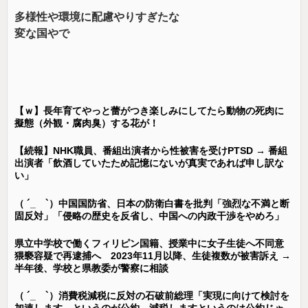
多様性や環境に配慮やりすぎたな
変な国やで
【ｗ】長年育てやっと蕾がつき楽しみにしてたら動物の死肉に
擬態（外観・腐肉臭）する花が！
【続報】NHK職員、番組出演者から性被害を受けPTSD → 番組
出演者「飲酒していたため記憶にないが真実であれば申し訳な
い」
（ ´_ゝ`）中国国防省、日本の防衛白書を批判「強烈な不満と断
固反対」「侵略の歴史を反省し、中国への内政干渉をやめろ」
県立中学校で働くフィリピン国籍、授業中に女子生徒へ不同意
猥褻容疑で再逮捕へ 2023年11月以降、生徒複数が被害訴え →
半年後、学校と県教委が警察に相談
（ ´_ゝ`）消費税減税に反対の石破前総理「実現に向けて検討を