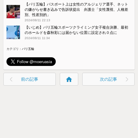
【パリ五輪】パスポート上は女性のアルジェリア選手、ネット
の嫌がらせ書き込みで告訴状提出 弁護士「女性蔑視、人種差
別、性差別的」
2024/08/11 22:13
【いじめ】パリ五輪スポーツクライミング女子複合決勝、最初
のホールドを森秋彩には届かない位置に設定され０点に
2024/08/11 11:34
カテゴリ：
パリ五輪
home
前の記事
次の記事