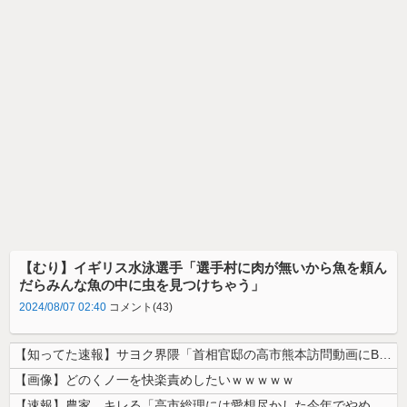
【むり】イギリス水泳選手「選手村に肉が無いから魚を頼ん
だらみんな魚の中に虫を見つけちゃう」
2024/08/07 02:40
コメント(43)
【知ってた速報】サヨク界隈「首相官邸の高市熊本訪問動画にBGMが付いて...
【画像】どのくノ一を快楽責めしたいｗｗｗｗｗ
【速報】農家、キレる「高市総理には愛想尽かした今年でやめるぞ」コメ売値...