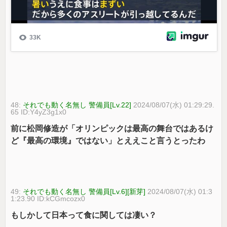
48:
それでも動く名無し 警備員[Lv.22]
2024/08/07(水) 01:29:29.
65 ID:Y4yZ3g1x0
前に松岡修造が「オリンピックは最高の舞台ではあるけ
ど『最高の環境』ではない」とええこと言うとったわ
49:
それでも動く名無し 警備員[Lv.6][新芽]
2024/08/07(水) 01:3
1:23.90 ID:kCGmcozx0
もしかして日本って食に関しては凄い？