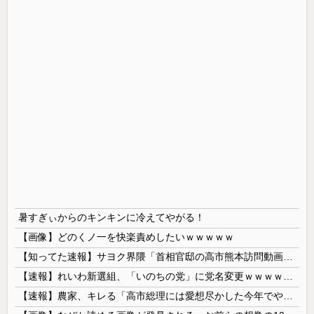
暑すぎぃからのキンキンに冷えてやがる！
【画像】どのくノ一を快楽責めしたいｗｗｗｗｗ
【知ってた速報】サヨク界隈「首相官邸の高市熊本訪問動画にBGMが付いてる！災害利用ガー！」→産経「安倍岸田石破時代も同様。当時は批判なかった」（...
【速報】れいわ新選組、「いのちの党」に党名変更ｗｗｗｗｗｗ
【速報】農家、キレる「高市総理には愛想尽かした今年でやめるぞ」コメ売値は生産原価の半分以下、肥料代や燃料代は高騰