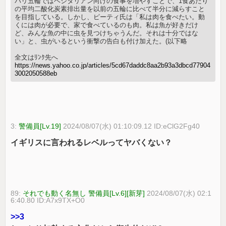
パリ五輪ではベジタリアン向けの食事を増やすことで、1食あたり
の平均二酸化炭素排出量を以前の五輪に比べて半分に減らすこと
を目指している。しかし、ピーティ氏は「私は肉を食べたい。動
くには肉が必要で、家で食べているのも肉。私は魚が好きだけ
ど、みんな魚の中に虫を見つけちゃうんだ。それは十分ではな
い」と、虫がいるという衝撃の告白も付け加えた。(以下略
全文はﾘﾝｸ先へ
https://news.yahoo.co.jp/articles/5cd67daddc8aa2b93a3dbcd77904
3002050588eb
3:
警備員[Lv.19]
2024/08/07(水) 01:10:09.12 ID:eClG2Fg40
イギリスに言われるレベルってヤバくない？
89:
それでも動く名無し 警備員[Lv.6][新芽]
2024/08/07(水) 02:1
6:40.80 ID:A7x9TX+O0
>>3