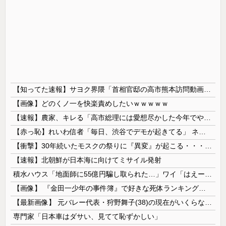
【知ってた速報】サヨク界隈「首相官邸の高市熊本訪問動画にBGMが付いてる！災害利用ガー！」→産経「安倍岸田石破時代も同様。当時は批判なかった」（...
【画像】どのくノ一を快楽責めしたいｗｗｗｗｗ
【速報】農家、キレる「高市総理には愛想尽かした今年でやめるぞ」コメ売値は生産原価の半分以下、肥料代や燃料代は高騰
【赤っ恥】れいわ信者「毎日、渋谷でデモが起きてる」 ネット「参加者の少なさを隠すために通行人に混じってるのリプ欄でバラされてて草」
【衝撃】30年続いたモスクの祭りに『異変』が起こる・・・・・
【速報】北朝鮮が日本海に向けてミサイル発射
積水ハウス「地面師に55億円騙し取られた…」ワイ「はえーかわいそう…会社滅茶苦茶やろなぁ」→
【画像】 『金田一少年の事件簿』で好きな死体ランキング１位がこちら！
【最新画像】 元バレー代表・狩野舞子(38)の現在がいくらなんでも即ハボすぎる！
専門家「日本車はダサい、見てて恥ずかしい」