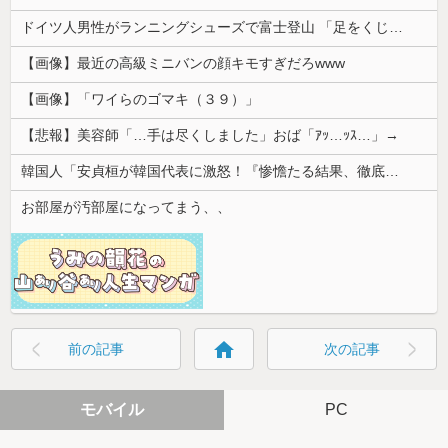
ドイツ人男性がランニングシューズで富士登山 「足をくじいて動けない」
【画像】最近の高級ミニバンの顔キモすぎだろwww
【画像】「ワイらのゴマキ（３９）」
【悲報】美容師「…手は尽くしました」おば「ｱｯ…ｯｽ…」→
韓国人「安貞桓が韓国代表に激怒！『惨憺たる結果、徹底的な刷新が必要だ』と監督や協会を痛烈批判」
お部屋が汚部屋になってまう、、
home
前の記事
次の記事
モバイル
PC