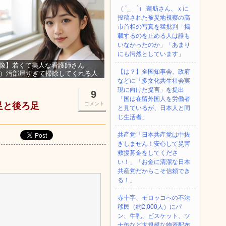
（ ´_ゝ`） 蓮舫さん、ｘに
投稿された被災地視察の高
市首相の写真を猛批判「掲
載するのを止める人は誰も
いなかったのか」「あまり
にも愕然としています」
像】若くて美人な看護師さん
【は？】全国知事会、政府
3）汚部屋すぎて掃除してくれる人
などに「多文化共生社会実
集ｗｗｗ
現に向けた提言」を提出
9
「国は在留外国人を労働者
足と後ろ足
コメント
と見ているが、日本人と同
じ生活者」
共産党「日本共産党は中抜
きしません！安心して災害
救援募金をしてくださ
い！」「お金に清潔な日本
共産党だからこそ信頼でき
る！」
赤十字、モロッコへの不法
移民（約2,000人）にパ
ン、牛乳、ビスケット、ツ
ナ缶など大規模な物資配布