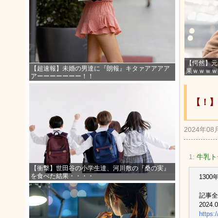
【愕然】元
【超速報】未婚の男達に『朗報』キタァアアアア
果ｗｗｗｗ
アーーーーーーー！！
【！】
2024年08
1:
牛乳ト
【衝撃】世田谷の小学生達、河川敷の『桑の実』
を食べた結果・・・・
130
記事全
2024.
https: