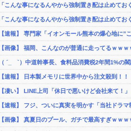
「こんな事になるんやから強制置き配は止めておく
「こんな事になるんやから強制置き配は止めておく
【速報】 専門家「イオンモール熊本の爆心地に”こん
【画像】 福岡、こんなのが普通に走ってるｗｗｗｗ
（ ´_ゝ`）中道幹事長、食料品消費税2年間1%の閣議
【速報】 日本製メモリに世界中から注文殺到！！！
【凄い】 LINE上司「休日で悪いけど会社来て！」
【速報】 フジ、ついに真実を明かす「当社ドラマ制作
【画像】 真夏日のプール、ガチで最高すぎｗｗｗ