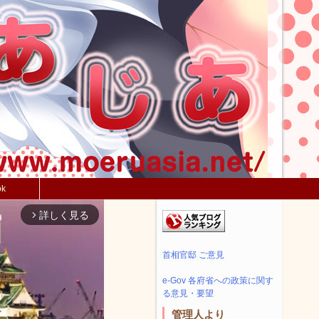
ok
詳しく見る
arrow_forward_ios
首相官邸 ご意見
e-Gov 各府省への政策に関す
る意見・要望
管理人より