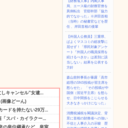
【財務省人事】内閣人事
局、エース級の財務官僚を
異例転出 官邸幹部「協力
的でなかった」※岸田首相
（当時）の秘書官などを歴
任 、岸田首相の後輩
【外国人公務員】三重県、
ぱよくマスコミの総攻撃に
屈せず！「県民対象アンケ
ート『外国人の職員採用を
続けるべきか』は差別に該
当しない」結果を公表する
方針
森山前幹事長が暴露「高市
総理のSNS投稿が習主席を
怒らせた」 「その投稿が中
国側（習近平主席）を怒ら
せ、日中関係をこじらせる
大きなきっかけになった」
消費税減税を閣議決定、背
景に首相の財務省への強い
不信と人事介入の示唆 歴