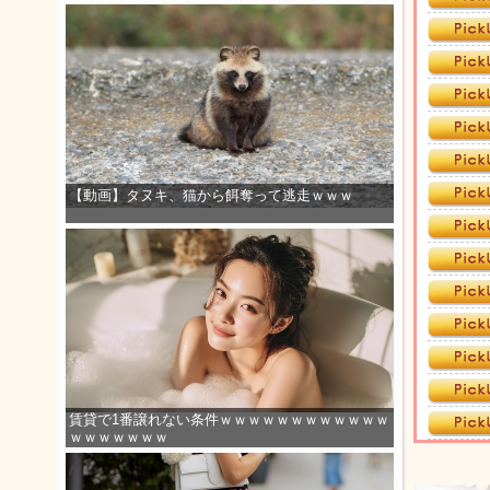
【動画】タヌキ、猫から餌奪って逃走ｗｗｗ
賃貸で1番譲れない条件ｗｗｗｗｗｗｗｗｗｗｗｗ
ｗｗｗｗｗｗｗ