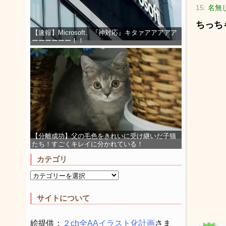
15:
名無
ちっち
【速報】Microsoft、『神対応』キタァアアアアア
ーーーーーー！！
【分離成功】父の毛色をきれいに受け継いだ子猫
たち！すごくキレイに分かれている！
カテゴリ
サイトについて
絵提供：
２ch全AAイラスト化計画
さま