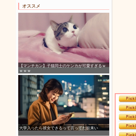
オススメ
【マンチカン】子猫同士のケンカが可愛すぎるｗ
ｗｗｗ
大学入ったら彼女できるって言ってた奴来い