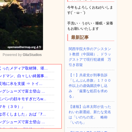
今年もよろしくおねがいしま
す(´・ω・`)
手洗い・うがい・睡眠・栄養
もお願いいたします
最新記事
関西学院大学のアシスタン
ト教授（中国籍）、ドラッ
Powered by 
GliaStudios
グストアで現行犯逮捕 万
引き容疑
Mute
【！】共産党が刑事告訴
「しんぶん赤旗」１７００
件以上の虚偽購読申し込
み 「厳重な処罰を求め
る」
【速報】山本太郎が去った
れいわ新選組、新たな党名
は「いのちの党」 略称
「いのち」