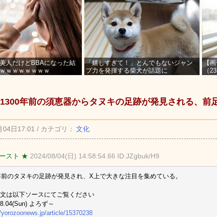
美人だけどBBAになった結
「嬉しすぎて！」とんでもないジャン
【画
ｗｗｗｗｗｗｗｗ
プ力を発揮する柴犬が話題に
（2
を募
1300年前の須恵器からタヌキの足跡が発見される、前
月04日17:01 / カテゴリ：
文化
ースト ★
2024/08/04(日) 14:58:54.66 ID:JZgbuk/H9
0年前のタヌキの足跡が発見され、X上で大きな注目を集めている。
文は以下ソースにてご覧ください
08.04(Sun) よろず～
//yorozoonews.jp/article/15370238