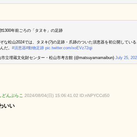
公開❗️1300年前ごろの「タヌキ」の足跡
ぞな松山2024では、タヌキ(?)の足跡・爪跡のついた須恵器を初公開してい
んだ。
#須恵器
#動物足跡
pic.twitter.com/xoEVz72qji
山市立埋蔵文化財センター・松山市考古館 (@matsuyamamaibun)
July 25, 20
しどんぶらこ
2024/08/04(日) 15:06:41.02 ID:nNPYCCd50
わいい