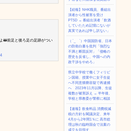
【続報】NHK職員、番組出
演者から性被害を受け
PTSD → 番組出演者「飲酒
していたため記憶にないが
真実であれば申し訳ない」
るよ🦝前足と後ろ足の足跡がつい
（ ´_ゝ`）中国国防省、日本
の防衛白書を批判「強烈な
不満と断固反対」「侵略の
24
歴史を反省し、中国への内
政干渉をやめろ」
県立中学校で働くフィリピ
ン国籍、授業中に女子生徒
へ不同意猥褻容疑で再逮捕
へ 2023年11月以降、生徒
複数が被害訴え → 半年後、
学校と県教委が警察に相談
【速報】飲食料品 消費税減
税の方針を閣議決定、来年
4月から2年間1％に 高市総
理は秋の臨時国会で法案の
成立を目指す