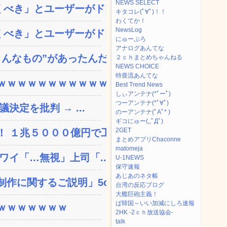
NEWS SELECT
べき」とユーザーがドン引...
キタコレ(ﾟ∀ﾟ)！！
わくてか！
NewsLog
べき」とユーザーがドン引...
にゅーぷろ
アナログあんてな
なもの”があったんだ...
２ｃｈまとめちゃんねる
NEWS CHOICE
特亜流あんてな
ｗｗｗｗｗｗｗｗｗｗｗ...
Best Trend News
しぃアンテナ(*ﾟーﾟ)
つーアンテナ(*ﾟ∀ﾟ)
決定を批判 → ...
のーアンテナ(ﾟAﾟ* )
ギコにゅー(,,ﾟДﾟ)
2GET
 １兆５０００億円で工...
まとめアプリChaconne
matomeja
ワイ「…無視」上司「...
U-1NEWS
保守速報
あじあのネタ帳
に関するご説明」5c...
台湾の反応ブログ
大艦巨砲主義！
ば韓国～いい加減にしろ速報
ｗｗｗｗｗｗｗ
2HK -2ｃｈ放送協会-
talk