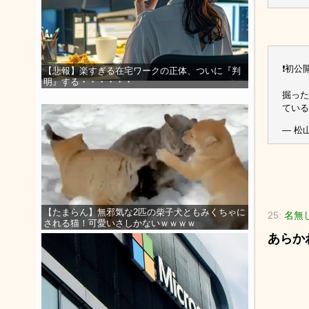
❗️初
【悲報】楽すぎる在宅ワークの正体、ついに『判
明』する・・・・・・
掘った
ている
— 松
【たまらん】無邪気な2匹の柴子犬ともみくちゃに
25:
名無
される猫！可愛いさしかないｗｗｗｗ
あらか