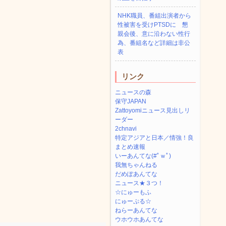
NHK職員、番組出演者から
性被害を受けPTSDに 懇
親会後、意に沿わない性行
為、番組名など詳細は非公
表
リンク
ニュースの森
保守JAPAN
Zattoyomiニュース見出しリ
ーダー
2chnavi
特定アジアと日本／情強！良
まとめ速報
いーあんてな(#ﾟｗﾟ)
我無ちゃんねる
だめぽあんてな
ニュース★３つ！
☆にゅーもふ
にゅーぷる☆
ねらーあんてな
ウホウホあんてな