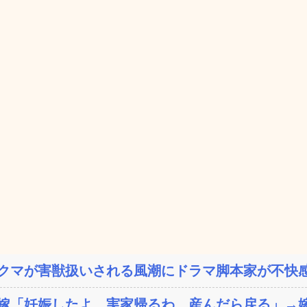
クマが害獣扱いされる風潮にドラマ脚本家が不快感
嫁「妊娠したよ。実家帰るわ。産んだら戻る」→嫁