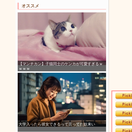
オススメ
【マンチカン】子猫同士のケンカが可愛すぎるｗ
ｗｗｗ
大学入ったら彼女できるって言ってた奴来い