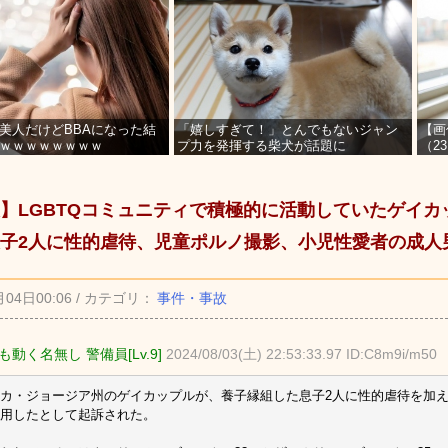
美人だけどBBAになった結
「嬉しすぎて！」とんでもないジャン
【画
ｗｗｗｗｗｗｗｗ
プ力を発揮する柴犬が話題に
（2
を募
】LGBTQコミュニティで積極的に活動していたゲイカ
子2人に性的虐待、児童ポルノ撮影、小児性愛者の成人
月04日00:06 / カテゴリ：
事件・事故
動く名無し 警備員[Lv.9]
2024/08/03(土) 22:53:33.97 ID:C8m9i/m50
カ・ジョージア州のゲイカップルが、養子縁組した息子2人に性的虐待を加
用したとして起訴された。