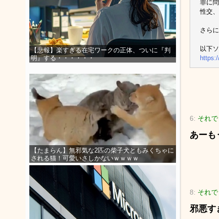
罪に問
性交、
さらに
以下ソ
【悲報】楽すぎる在宅ワークの正体、ついに『判
https:
明』する・・・・・・
6:
それでも
あーも
【たまらん】無邪気な2匹の柴子犬ともみくちゃに
される猫！可愛いさしかないｗｗｗｗ
8:
それでも
邪悪す