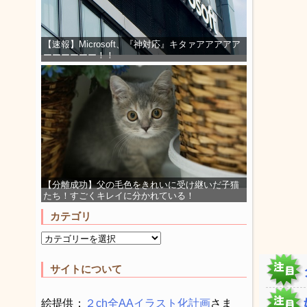
【速報】Microsoft、『神対応』キタァアアアアア
ーーーーーー！！
【分離成功】父の毛色をきれいに受け継いだ子猫
たち！すごくキレイに分かれている！
カテゴリ
サイトについて
絵提供：
２ch全AAイラスト化計画
さま