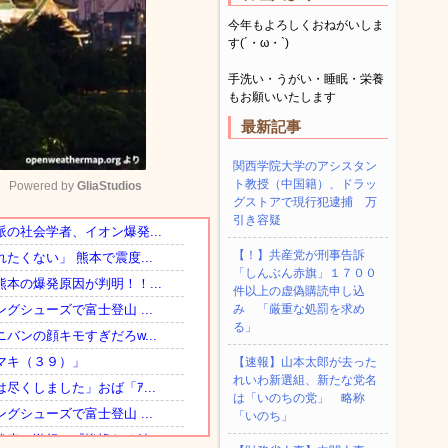
今年もよろしくおねがいしま
す(´・ω・`)
手洗い・うがい・睡眠・栄養
もお願いいたします
最新記事
関西学院大学のアシスタン
ト教授（中国籍）、ドラッ
Powered by 
GliaStudios
グストアで現行犯逮捕 万
引き容疑
Mute
【！】共産党が刑事告訴
「しんぶん赤旗」１７００
件以上の虚偽購読申し込
み 「厳重な処罰を求め
る」
【速報】山本太郎が去った
れいわ新選組、新たな党名
は「いのちの党」 略称
「いのち」