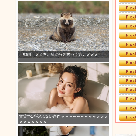
【動画】タヌキ、猫から餌奪って逃走ｗｗｗ
賃貸で1番譲れない条件ｗｗｗｗｗｗｗｗｗｗｗｗ
ｗｗｗｗｗｗｗ