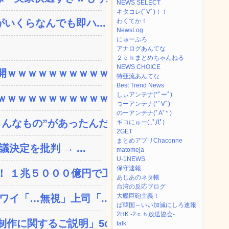
NEWS SELECT
キタコレ(ﾟ∀ﾟ)！！
いくらなんでも即ハ...
わくてか！
NewsLog
にゅーぷろ
アナログあんてな
２ｃｈまとめちゃんねる
NEWS CHOICE
ｗｗｗｗｗｗｗｗｗｗｗ...
特亜流あんてな
Best Trend News
しぃアンテナ(*ﾟーﾟ)
ｗｗｗｗｗｗｗｗｗｗｗ...
つーアンテナ(*ﾟ∀ﾟ)
のーアンテナ(ﾟAﾟ* )
なもの”があったんだ...
ギコにゅー(,,ﾟДﾟ)
2GET
まとめアプリChaconne
決定を批判 → ...
matomeja
U-1NEWS
保守速報
 １兆５０００億円で工...
あじあのネタ帳
台湾の反応ブログ
大艦巨砲主義！
ワイ「…無視」上司「...
ば韓国～いい加減にしろ速報
2HK -2ｃｈ放送協会-
に関するご説明」5c...
talk