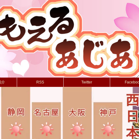
紹介
RSS
Twitter
Facebo