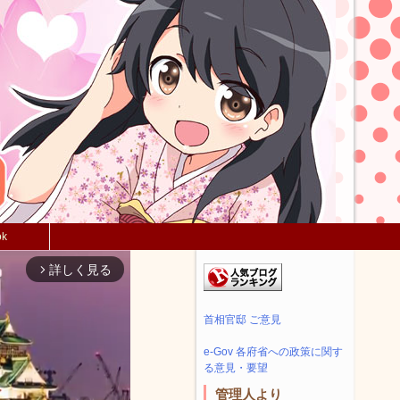
ok
詳しく見る
arrow_forward_ios
首相官邸 ご意見
e-Gov 各府省への政策に関す
る意見・要望
管理人より