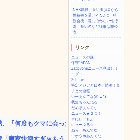
NHK職員、番組出演者から
性被害を受けPTSDに 懇
親会後、意に沿わない性行
為、番組名など詳細は非公
表
リンク
ニュースの森
保守JAPAN
Zattoyomiニュース見出しリ
ーダー
2chnavi
特定アジアと日本／情強！良
まとめ速報
いーあんてな(#ﾟｗﾟ)
我無ちゃんねる
だめぽあんてな
ニュース★３つ！
☆にゅーもふ
、「何度もクマに会ったこ...
にゅーぷる☆
ねらーあんてな
ウホウホあんてな
「実家快適すぎｗもう戻り...