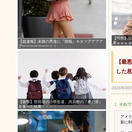
【愕然】元
【超速報】未婚の男達に『朗報』キタァアアアア
果ｗｗｗｗ
アーーーーーーー！！
【最悪
した息
2024年08
【衝撃】世田谷の小学生達、河川敷の『桑の実』
1:
それでも
を食べた結果・・・・
アメリ
影に利