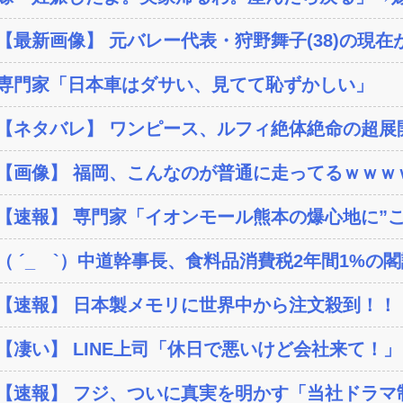
【最新画像】 元バレー代表・狩野舞子(38)の現在が
専門家「日本車はダサい、見てて恥ずかしい」
【ネタバレ】 ワンピース、ルフィ絶体絶命の超展開
【画像】 福岡、こんなのが普通に走ってるｗｗｗｗ
【速報】 専門家「イオンモール熊本の爆心地に”こん
（ ´_ゝ`）中道幹事長、食料品消費税2年間1%の閣議
【速報】 日本製メモリに世界中から注文殺到！！！
【凄い】 LINE上司「休日で悪いけど会社来て！」
【速報】 フジ、ついに真実を明かす「当社ドラマ制作