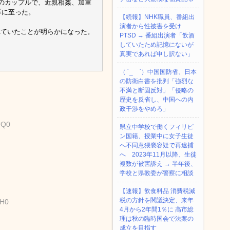
）のカップルで、近親相姦、加重
訴に至った。
【続報】NHK職員、番組出
演者から性被害を受け
れていたことが明らかになった。
PTSD → 番組出演者「飲酒
していたため記憶にないが
真実であれば申し訳ない」
（ ´_ゝ`）中国国防省、日本
の防衛白書を批判「強烈な
不満と断固反対」「侵略の
歴史を反省し、中国への内
政干渉をやめろ」
UQ0
県立中学校で働くフィリピ
ン国籍、授業中に女子生徒
へ不同意猥褻容疑で再逮捕
へ 2023年11月以降、生徒
複数が被害訴え → 半年後、
学校と県教委が警察に相談
【速報】飲食料品 消費税減
税の方針を閣議決定、来年
MH0
4月から2年間1％に 高市総
理は秋の臨時国会で法案の
成立を目指す