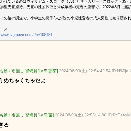
われているのはウィリアム・ズロック（33）とザッカリー・ズロック（35
加重児童虐待、児童の性的搾取と未成年者の売春の重罪で、2022年8月に起
その後の調査で、小学生の息子2人が他の小児性愛者の成人男性に売り渡さ
ース
//www.tvgroove.com/?p=108181
動く名無し 警備員[Lv.5][新芽]
2024/08/03(土) 22:54:49.54 ID:N9Jija
うめちゃくちゃだよ
動く名無し 警備員[Lv.5][苗]
2024/08/03(土) 22:55:14.86 ID:RcTzXx
ぎる