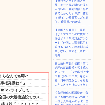
【財務省人事】内閣人事
局、エース級の財務官僚を
異例転出 官邸幹部「協力
的でなかった」※岸田首相
（当時）の秘書官などを歴
任 、岸田首相の後輩
【外国人公務員】三重県、
ぱよくマスコミの総攻撃に
屈せず！「県民対象アンケ
ート『外国人の職員採用を
続けるべきか』は差別に該
当しない」結果を公表する
方針
森山前幹事長が暴露「高市
総理のSNS投稿が習主席を
怒らせた」 「その投稿が中
国側（習近平主席）を怒ら
せ、日中関係をこじらせる
大きなきっかけになった」
消費税減税を閣議決定、背
景に首相の財務省への強い
不信と人事介入の示唆 歴