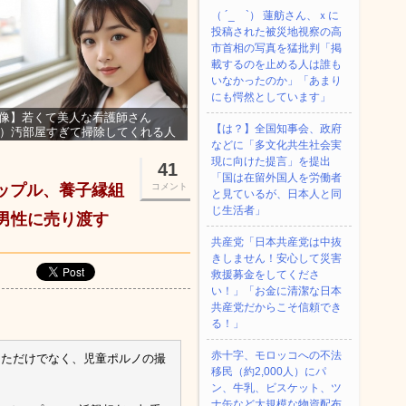
（ ´_ゝ`） 蓮舫さん、ｘに
投稿された被災地視察の高
市首相の写真を猛批判「掲
載するのを止める人は誰も
いなかったのか」「あまり
にも愕然としています」
像】若くて美人な看護師さん
【は？】全国知事会、政府
3）汚部屋すぎて掃除してくれる人
などに「多文化共生社会実
集ｗｗｗ
現に向けた提言」を提出
41
「国は在留外国人を労働者
ップル、養子縁組
コメント
と見ているが、日本人と同
じ生活者」
男性に売り渡す
共産党「日本共産党は中抜
きしません！安心して災害
救援募金をしてくださ
い！」「お金に清潔な日本
共産党だからこそ信頼でき
る！」
赤十字、モロッコへの不法
えただけでなく、児童ポルノの撮
移民（約2,000人）にパ
ン、牛乳、ビスケット、ツ
ナ缶など大規模な物資配布