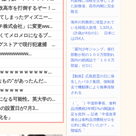
代政権に増税を主導してき
た財務省、高市内閣に完全
敗北
海外の刑務所に収監されて
いる韓国人急増、1,325人
（詐偽が4分の1） 日本に
は254人
「週刊少年ジャンプ」発行
部数が初の１００万部割れ
国内の紙雑誌で「１００万
部超」ゼロに
【動画】広島慰霊の日に発
生したパヨク集団、強制退
去で機動隊により無事排除
される
（ ´_ゝ`）中道幹事長、食料
品消費税2年間1%の閣議決
定を批判 → 記者「中道改革
連合は食料品消費税ゼロを
公約に掲げていたが？」→
階猛氏「