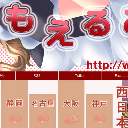
紹介
RSS
Twitter
Facebo