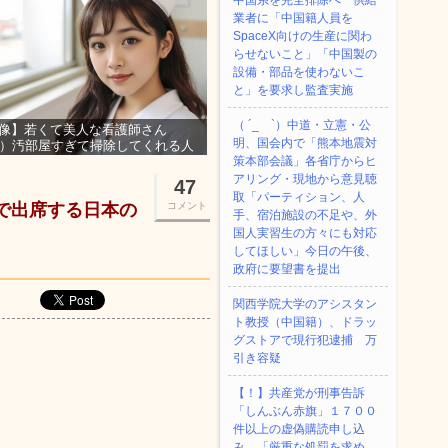
中国系を完全排除へ 供給
業者に「中国籍人員を
SpaceX向けの生産に関わ
らせないこと」「中国製の
設備・部品を使わないこ
と」を要求し監査実施
（ ´_ゝ`）中道・立憲・公
像】若くて美人な看護師さん
明、国会内で「熊本地震対
3）汚部屋すぎて掃除してくれる人
集ｗｗｗ
策本部会議」各省庁からヒ
アリング・現地から意見聴
47
取「パーティション、人
コで出席する日本の
コメント
手、宿泊施設の不足や、外
国人実習生の方々にも対応
してほしい」今日の午後、
政府に要望書を提出
関西学院大学のアシスタン
ト教授（中国籍）、ドラッ
グストアで現行犯逮捕 万
引き容疑
【！】共産党が刑事告訴
「しんぶん赤旗」１７００
件以上の虚偽購読申し込
み 「厳重な処罰を求め