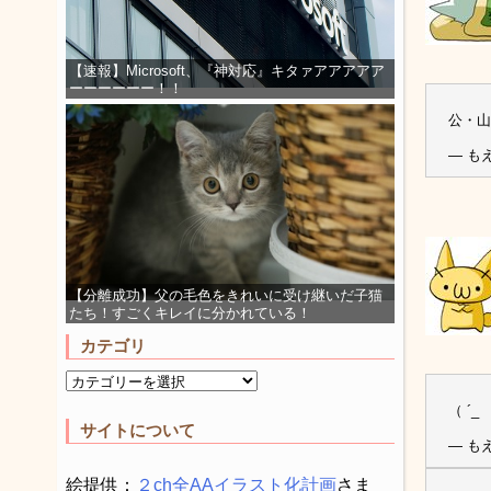
【速報】Microsoft、『神対応』キタァアアアアア
ーーーーーー！！
公・山
— もえ
【分離成功】父の毛色をきれいに受け継いだ子猫
たち！すごくキレイに分かれている！
カテゴリ
（ ´
サイトについて
— もえ
絵提供：
２ch全AAイラスト化計画
さま