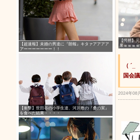
【愕然】元
【超速報】未婚の男達に『朗報』キタァアアアア
果ｗｗｗｗ
アーーーーーーー！！
（ ´
国会議
2024年08
【衝撃】世田谷の小学生達、河川敷の『桑の実』
を食べた結果・・・・