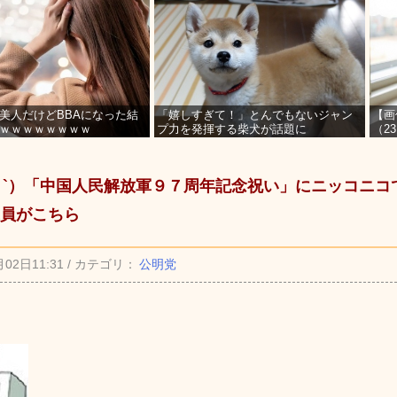
美人だけどBBAになった結
「嬉しすぎて！」とんでもないジャン
【画
ｗｗｗｗｗｗｗｗ
プ力を発揮する柴犬が話題に
（2
を募
_ゝ`）「中国人民解放軍９７周年記念祝い」にニッコニ
員がこちら
月02日11:31 / カテゴリ：
公明党