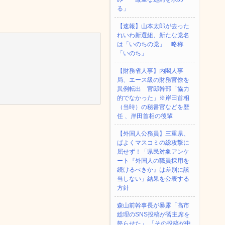
る」
【速報】山本太郎が去った
れいわ新選組、新たな党名
は「いのちの党」 略称
「いのち」
【財務省人事】内閣人事
M
局、エース級の財務官僚を
異例転出 官邸幹部「協力
的でなかった」※岸田首相
（当時）の秘書官などを歴
任 、岸田首相の後輩
【外国人公務員】三重県、
ぱよくマスコミの総攻撃に
屈せず！「県民対象アンケ
ート『外国人の職員採用を
続けるべきか』は差別に該
当しない」結果を公表する
方針
森山前幹事長が暴露「高市
総理のSNS投稿が習主席を
怒らせた」 「その投稿が中