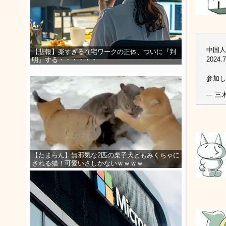
中国人
【悲報】楽すぎる在宅ワークの正体、ついに『判
2024
明』する・・・・・・
参加
— 三木
【たまらん】無邪気な2匹の柴子犬ともみくちゃに
される猫！可愛いさしかないｗｗｗｗ