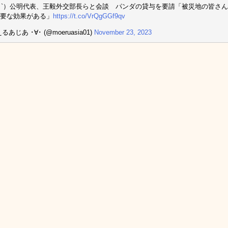
_ゝ`）公明代表、王毅外交部長らと会談 パンダの貸与を要請「被災地の皆さ
要な効果がある」
https://t.co/VrQgGGf9qv
るあじあ ･∀･ (@moeruasia01)
November 23, 2023