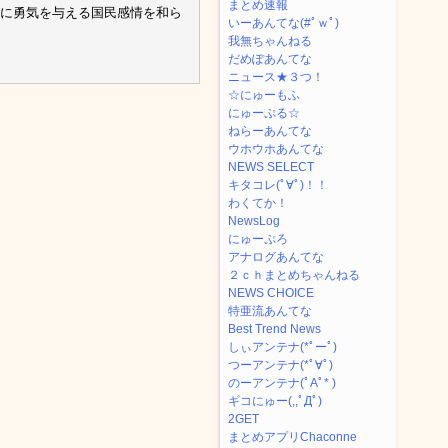
まとめ速報
んに勇気を与える国民感情を和ら
いーあんてな(#ﾟｗﾟ)
我無ちゃんねる
だめぽあんてな
ニュース★３つ！
☆にゅーもふ
にゅーぷる☆
ねらーあんてな
ウホウホあんてな
NEWS SELECT
キタコレ(ﾟ∀ﾟ)！！
わくてか！
NewsLog
にゅーぷろ
アナログあんてな
２ｃｈまとめちゃんねる
NEWS CHOICE
特亜流あんてな
Best Trend News
しぃアンテナ(*ﾟーﾟ)
つーアンテナ(*ﾟ∀ﾟ)
のーアンテナ(ﾟAﾟ* )
ギコにゅー(,,ﾟДﾟ)
2GET
まとめアプリChaconne