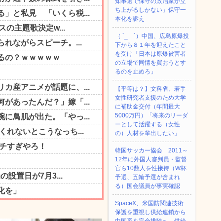
知事選で保守の政治家が立
ち上がるしかない」保守一
本化を訴え
（ ´_ゝ`）中国、広島原爆投
下から８１年を迎えたこと
を受け「日本は原爆被害者
の立場で同情を買おうとす
るのを止めろ」
【平等は？】文科省、若手
女性研究者支援のため大学
に補助金交付（年間最大
5000万円）「将来のリーダ
ーとして活躍する（女性
の）人材を輩出したい」
韓国サッカー協会 2011～
12年に外国人審判員・監督
官ら10数人を性接待（W杯
予選、五輪予選が含まれ
る）国会議員が事実確認
SpaceX、米国防関連技術
保護を重視し供給連鎖から