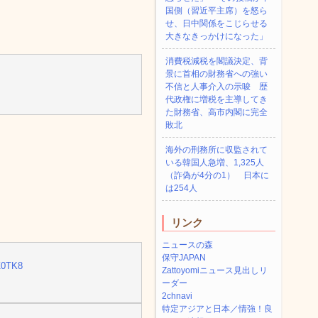
国側（習近平主席）を怒ら
せ、日中関係をこじらせる
大きなきっかけになった」
消費税減税を閣議決定、背
景に首相の財務省への強い
不信と人事介入の示唆 歴
代政権に増税を主導してき
た財務省、高市内閣に完全
敗北
海外の刑務所に収監されて
いる韓国人急増、1,325人
（詐偽が4分の1） 日本に
は254人
リンク
ニュースの森
保守JAPAN
Z0TK8
Zattoyomiニュース見出しリ
ーダー
2chnavi
特定アジアと日本／情強！良