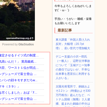
今年もよろしくおねがいしま
す(´・ω・`)
手洗い・うがい・睡眠・栄養
もお願いいたします
最新記事
東大調査「外国人受け入れ
反対」大幅増（20.7pt
Powered by 
GliaStudios
増）、若い世代で増加幅大
デニー支援の小沢一郎氏
Mute
（一般人）、辺野古沖事故
について「玉城デニー知事
の責任ではないが、不幸な
出来事を悪宣伝に利用する
人がいる」
太陽光発電所で、銅線およ
そ2.2トン（時価およそ330
万円相当）盗んだなど、ベ
トナム国籍（無職）２人逮
捕、盗まれた銅線の半分は