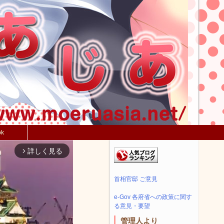
ok
詳しく見る
arrow_forward_ios
首相官邸 ご意見
e-Gov 各府省への政策に関す
る意見・要望
管理人より