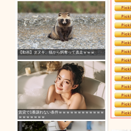
【動画】タヌキ、猫から餌奪って逃走ｗｗｗ
賃貸で1番譲れない条件ｗｗｗｗｗｗｗｗｗｗｗｗ
ｗｗｗｗｗｗｗ