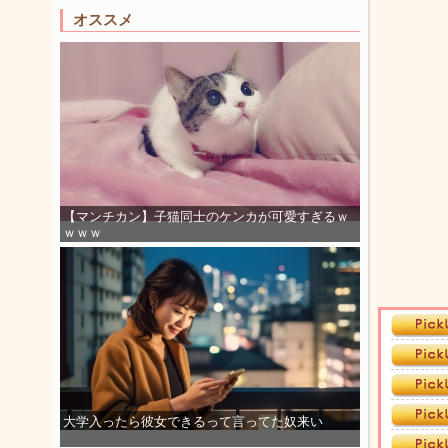
オススメ
【マンチカン】子猫同士のケンカが可愛すぎるｗ
ｗｗｗ
大学入ったら彼女できるって言ってた奴来い