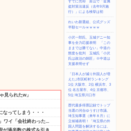
すでに売却 富山で「金属
盗対策法違反（去年9月施
行）」による検挙は初
れいわ新選組、公式グッズ
半額セールｗｗｗｗ
小沢一郎氏、玉城デニー知
事を全力応援表明 「この
ままでは勝てない」中道の
態度を批判 玉城氏「小沢
氏は政治の師匠」※中道は
支援表明せず
「日本人が減り外国人が増
えた｣市区町村ランキング
1位 大阪市、2位 横浜市、3
位 名古屋市、4位 京都市、
5位 埼玉県川口市
歴代最多得票記録でトップ
当選の河合ゆうすけ市議、
埼玉知事選（来年８月）に
立候補表明！「埼玉県の外
国人問題を解決するには、