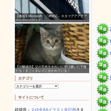
【速報】Microsoft、『神対応』キタァアアアアア
ーーーーーー！！
【分離成功】父の毛色をきれいに受け継いだ子猫
たち！すごくキレイに分かれている！
カテゴリ
サイトについて
絵提供：
２ch全AAイラスト化計画
さま