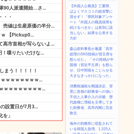
【外国人公務員】三重県、
ぱよくマスコミの総攻撃に
屈せず！「県民対象アンケ
ート『外国人の職員採用を
続けるべきか』は差別に該
当しない」結果を公表する
方針
森山前幹事長が暴露「高市
総理のSNS投稿が習主席を
怒らせた」 「その投稿が中
国側（習近平主席）を怒ら
せ、日中関係をこじらせる
大きなきっかけになった」
消費税減税を閣議決定、背
景に首相の財務省への強い
不信と人事介入の示唆 歴
代政権に増税を主導してき
た財務省、高市内閣に完全
敗北
海外の刑務所に収監されて
いる韓国人急増、1,325人