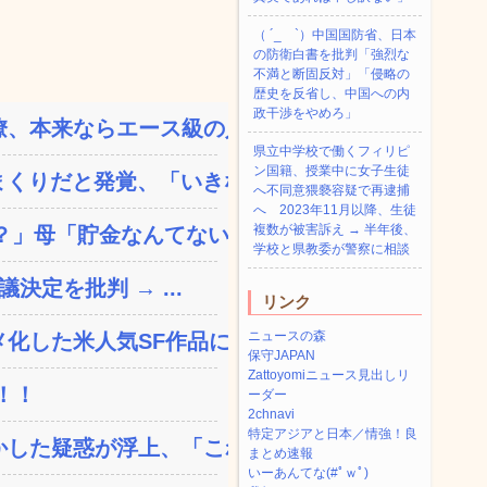
（ ´_ゝ`）中国国防省、日本
の防衛白書を批判「強烈な
不満と断固反対」「侵略の
歴史を反省し、中国への内
政干渉をやめろ」
、本来ならエース級の人材...
県立中学校で働くフィリピ
ン国籍、授業中に女子生徒
りだと発覚、「いきなり...
へ不同意猥褻容疑で再逮捕
へ 2023年11月以降、生徒
複数が被害訴え → 半年後、
」母「貯金なんてない...
学校と県教委が警察に相談
決定を批判 → ...
リンク
ニュースの森
した米人気SF作品に絶...
保守JAPAN
Zattoyomiニュース見出しリ
！！
ーダー
2chnavi
特定アジアと日本／情強！良
した疑惑が浮上、「これが...
まとめ速報
いーあんてな(#ﾟｗﾟ)