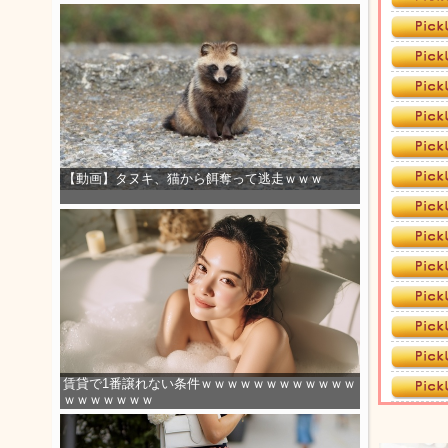
【動画】タヌキ、猫から餌奪って逃走ｗｗｗ
賃貸で1番譲れない条件ｗｗｗｗｗｗｗｗｗｗｗｗ
ｗｗｗｗｗｗｗ