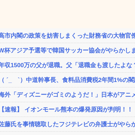
高市内閣の政策を妨害しまくった財務省の大物官僚
W杯アジア予選等で韓国サッカー協会がやらかしまく
年収1500万の父が退職。父「退職金も渡したよな？
（ ´_ゝ`）中道幹事長、食料品消費税2年間1%の閣議
海外「ディズニーがゴミのようだ！」日本がアニメ化
【速報】 イオンモール熊本の爆発原因が判明！！
佐藤氏を事情聴取したフジテレビの弁護士がやらか