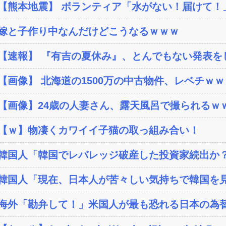
【熊本地震】 ボランティア「水がない！届けて！」
嫁と子作り中なんだけどこうなるｗｗｗ
【速報】 『有吉の夏休み』、とんでもない発表を
【画像】 北海道の1500万の中古物件、レベチｗｗ
【画像】24歳の人妻さん、露天風呂で撮られるｗｗ
【ｗ】物凄くカワイイ子猫の取っ組み合い！
韓国人「韓国でレバレッジ破産した投資家続出か？‥損
韓国人「現在、日本人が苦々しい気持ちで韓国を見
海外「勘弁して！」米国人が最も恐れる日本の為