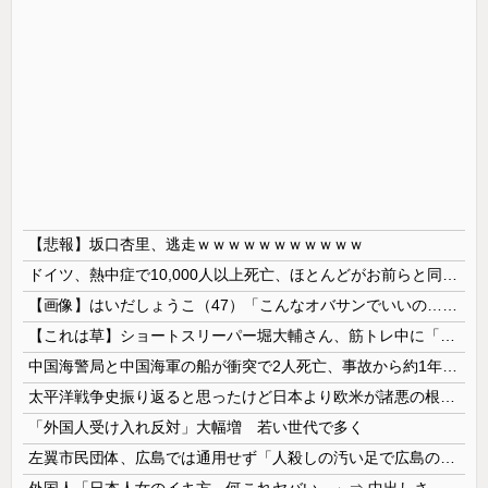
【悲報】坂口杏里、逃走ｗｗｗｗｗｗｗｗｗｗｗ
ドイツ、熱中症で10,000人以上死亡、ほとんどがお前らと同年代で若者は元気💪
【画像】はいだしょうこ（47）「こんなオバサンでいいの…？」
【これは草】ショートスリーパー堀大輔さん、筋トレ中に「寝たほうが良い」と言われた結果ｗｗｗｗ
中国海警局と中国海軍の船が衝突で2人死亡、事故から約1年を経て公表…南シナ海でフィリピン船を追跡中！
太平洋戦争史振り返ると思ったけど日本より欧米が諸悪の根源やん
「外国人受け入れ反対」大幅増 若い世代で多く
左翼市民団体、広島では通用せず「人殺しの汚い足で広島の土を踏むな！」→広島県民「お前らの方が汚いんじゃ！」「ワシらが広島県民じゃ」
外国人「日本人女のイキ方、何これヤバい…」⇒ 中出しされ痙攣する姿が海外で話題に