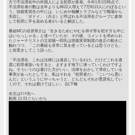
方で不法滞在中の外国人による犯罪が多発。今年1月1日時点で、
不法滞在者の数は去年よりも8622人増えて7万9113人にのぼるとい
う。技能実習生の中には、いじめや報酬トラブルなどで職場から
失踪し、「ボドイ」（兵士）と呼ばれる不法滞在グループに参加
して犯罪に手を染める者がいると解説した。
番組MCの谷原章介は「生きるためにやむを得ず罪を犯す方も中に
はいらっしゃる」と述べていたが、その後、コメントを求められ
たジャーナリストの立岩陽一郎氏は技能実習制度の改正の動きに
触れつつ、「この番組も非常に気を使っているとは思うけども」
と前置きしてこう語った。
「不法滞在、これは法律には違反しているわけ。だけどこれを過
度に犯罪者扱いをすると、ますます地下に潜っていくわけですよ
ね。そういうのは避けた方がいい。法律をおかして滞在している
事実があったとしても、私はそれを『犯罪者だ』『こいつら悪い
んだ』というふうにやっちゃうと、どんどんそれが悪質化してい
くので、それは避けてほしい」 (以下略
全文はﾘﾝｸ先へ
動画 11:01ぐらいから