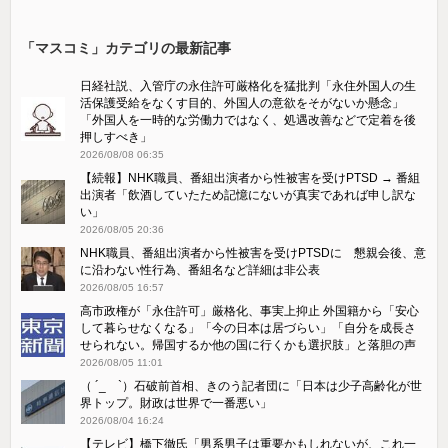
「マスコミ」カテゴリの最新記事
日経社説、入管庁の永住許可厳格化を猛批判「永住外国人の生
活保護受給をなくす目的、外国人の意欲をそがないか懸念」
「外国人を一時的な労働力ではなく、処遇改善などで定着を後
押しすべき」
2026/08/08 06:35
【続報】NHK職員、番組出演者から性被害を受けPTSD → 番組
出演者「飲酒していたため記憶にないが真実であれば申し訳な
い」
2026/08/05 20:36
NHK職員、番組出演者から性被害を受けPTSDに 懇親会後、意
に沿わない性行為、番組名など詳細は非公表
2026/08/05 16:57
高市政権が「永住許可」厳格化、事実上抑止 外国籍から「安心
して暮らせなくなる」「今の日本は居づらい」「自分を成長さ
せられない。帰国するか他の国に行くかも選択肢」と落胆の声
2026/08/05 11:01
（ ´_ゝ`）石破前首相、きのう記者団に「日本は少子高齢化が世
界トップ。財政は世界で一番悪い」
2026/08/04 16:24
【テレビ】橋下徹氏「男系男子は重要かもしれないが、これ一