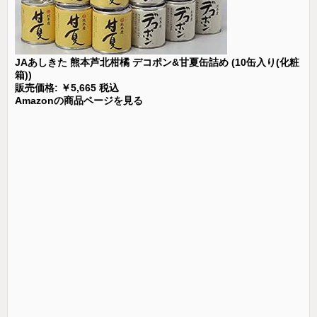
JAあしきた 熊本芦北柑橘 デコポン&甘夏缶詰め (10缶入り(化粧
箱))
販売価格: ￥5,665 税込
Amazonの商品ページを見る