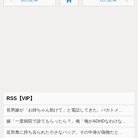
home
RSS【VIP】
長男嫁が「お姉ちゃん助けて」と電話してきた。バカトメが、雪の中うちの息子に会いに来ようとしたらしく...
嫁「一度病院で診てもらったら？」俺「俺がADHDなわけない！」→腹を立てながら受診した結果…
近所奥に持ち去られた小さなバッグ。その中身が偽物だと分かった時、どんな顔をするのか楽しみで…