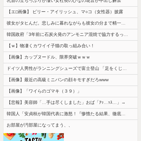
乳首の立ちっぷりが凄い女社長のひなの花音が中出し解禁
【エ□画像】 ビリー・アイリッシュ、マ○コ（女性器）披露
彼女がタヒんだ。悲しみに暮れながらも彼女の分まで精一杯生きようと誓った。だが実は生きていた！突撃するとふっくらした顔で大きなお腹を抱えて...
韓国政府「3年前に石炭火発のアンモニア混焼で協力するっていったけどあれ取りやめな。政権変わったし」……韓国とまともな協力ができない理由、これなんですよね
【ｗ】物凄くカワイイ子猫の取っ組み合い！
【画像】カップヌードル、限界突破ｗｗｗ
ドイツ人男性がランニングシューズで富士登山 「足をくじいて動けない」
【画像】最近の高級ミニバンの顔キモすぎだろwww
【画像】「ワイらのゴマキ（３９）」
【悲報】美容師「…手は尽くしました」おば「ｱｯ…ｯｽ…」→
韓国人「安貞桓が韓国代表に激怒！『惨憺たる結果、徹底的な刷新が必要だ』と監督や協会を痛烈批判」
お部屋が汚部屋になってまう、、