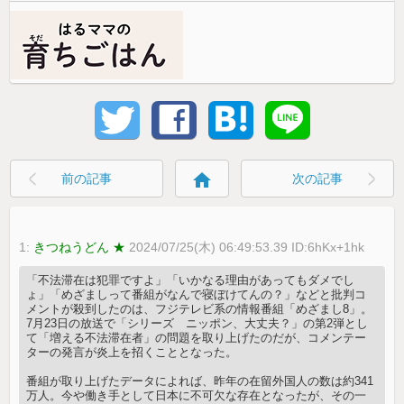
home
前の記事
次の記事
1:
きつねうどん ★
2024/07/25(木) 06:49:53.39 ID:6hKx+1hk
「不法滞在は犯罪ですよ」「いかなる理由があってもダメでし
ょ」「めざましって番組がなんで寝ぼけてんの？」などと批判コ
メントが殺到したのは、フジテレビ系の情報番組「めざまし8」。
7月23日の放送で「シリーズ ニッポン、大丈夫？」の第2弾とし
て「増える不法滞在者」の問題を取り上げたのだが、コメンテー
ターの発言が炎上を招くこととなった。
番組が取り上げたデータによれば、昨年の在留外国人の数は約341
万人。今や働き手として日本に不可欠な存在となったが、その一