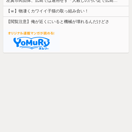
左翼市民団体、広島では通用せず「人殺しの汚い足で広島の土を踏むな！」→広島県民「お前らの方が汚いんじゃ！」「ワシらが広島県民じゃ」
【ｗ】物凄くカワイイ子猫の取っ組み合い！
【閲覧注意】俺が近くにいると機械が壊れるんだけどさ