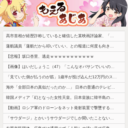
高市首相が経歴詐称していると確信した某映画評論家、「上級公務員試験に合格とは書いてないんですが…」とツッコミを受けまくり……
蓮舫議員「蓮舫だから叩いていい、との報道に何度も向き合ってきました。悔しくても」
【悲報】坂口杏里、逃走ｗｗｗｗｗｗｗｗｗｗｗ
【画像】はいだしょうこ（47）「こんなオバサンでいいの…？」
「見ていた側が払うのが筋」1歳半が投げ込んだ12万円のスマホ、半額提示した母親は冷たい？
海外「全部日本の真似だったのか…」 日本の普通のテレビ番組が最新SNSの数十年先を行っていたと話題に
韓国メディア「幻となった女性天皇。日本皇族に韓半島の男の血が入る可能性がゼロに・・・」
【動画】ロシア軍のドローンをネット発射装置で撃墜するウクライナ。
「サウダージ」とかいうサウダージでしか聞いたことない言葉ｗｗｗｗｗｗｗｗ