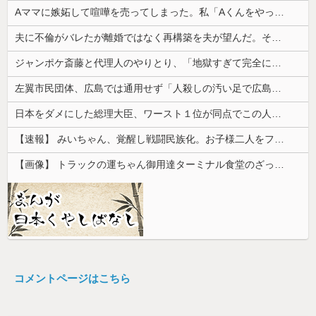
Aママに嫉妬して喧嘩を売ってしまった。私「Aくんをやっつけてきて」息子「わかった」→嫉妬に任せた一言が取り返しのつかない事態を招いて…
夫に不倫がバレたが離婚ではなく再構築を夫が望んだ。その理由が驚愕の理由だった
ジャンポケ斎藤と代理人のやりとり、「地獄すぎて完全にコントになってる……」と衝撃を受ける人が続出中
左翼市民団体、広島では通用せず「人殺しの汚い足で広島の土を踏むな！」→広島県民「お前らの方が汚いんじゃ！」「ワシらが広島県民じゃ」
日本をダメにした総理大臣、ワースト１位が同点でこの人ｗｗｗｗｗｗ
【速報】 みいちゃん、覚醒し戦闘民族化。お子様二人をフルボッコにしてしまう
【画像】 トラックの運ちゃん御用達ターミナル食堂のざっかけないオムライスｗｗｗｗｗｗｗｗｗｗ
コメントページはこちら