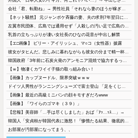
会社「君、転勤ね」→ 男性社員「それなら妻のほうが稼ぎいいんで辞めます」⇒ 結果・・・
【ネット騒然】 元ジャンポケ斉藤の妻、夫の求刑7年翌日にインスタ更新！その内容がガチでヤバすぎる…
左翼市民団体、広島では通用せず「人殺しの汚い足で広島の土を踏むな！」→広島県民「お前らの方が汚いんじゃ！」「ワシらが広島県民じゃ」
乳首の立ちっぷりが凄い女社長のひなの花音が中出し解禁
【エ□画像】 ビリー・アイリッシュ、マ○コ（女性器）披露
彼女がタヒんだ。悲しみに暮れながらも彼女の分まで精一杯生きようと誓った。だが実は生きていた！突撃するとふっくらした顔で大きなお腹を抱えて...
韓国政府「3年前に石炭火発のアンモニア混焼で協力するっていったけどあれ取りやめな。政権変わったし」……韓国とまともな協力ができない理由、これなんですよね
【ｗ】物凄くカワイイ子猫の取っ組み合い！
【画像】カップヌードル、限界突破ｗｗｗ
ドイツ人男性がランニングシューズで富士登山 「足をくじいて動けない」
【画像】最近の高級ミニバンの顔キモすぎだろwww
【画像】「ワイらのゴマキ（３９）」
【悲報】美容師「…手は尽くしました」おば「ｱｯ…ｯｽ…」→
韓国人「安貞桓が韓国代表に激怒！『惨憺たる結果、徹底的な刷新が必要だ』と監督や協会を痛烈批判」
お部屋が汚部屋になってまう、、