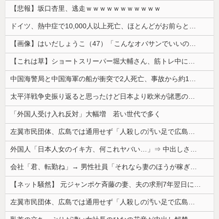
【悲報】坂口杏里、逃走ｗｗｗｗｗｗｗｗｗｗｗ
ドイツ、熱中症で10,000人以上死亡、ほとんどがお前らと同年代で若者は元気💪
【画像】はいだしょうこ（47）「こんなオバサンでいいの…？」
【これは草】ショートスリーパー堀大輔さん、筋トレ中に「寝たほうが良い」と言われた結果ｗｗｗｗ
中国海警局と中国海軍の船が衝突で2人死亡、事故から約1年を経て公表…南シナ海でフィリピン船を追跡中！
太平洋戦争史振り返ると思ったけど日本より欧米が諸悪の根源やん
「外国人受け入れ反対」大幅増 若い世代で多く
左翼市民団体、広島では通用せず「人殺しの汚い足で広島の土を踏むな！」→広島県民「お前らの方が汚いんじゃ！」「ワシらが広島県民じゃ」
外国人「日本人女のイキ方、何これヤバい…」⇒ 中出しされ痙攣する姿が海外で話題に
会社「君、転勤ね」→ 男性社員「それなら妻のほうが稼ぎいいんで辞めます」⇒ 結果・・・
【ネット騒然】 元ジャンポケ斉藤の妻、夫の求刑7年翌日にインスタ更新！その内容がガチでヤバすぎる…
左翼市民団体、広島では通用せず「人殺しの汚い足で広島の土を踏むな！」→広島県民「お前らの方が汚いんじゃ！」「ワシらが広島県民じゃ」