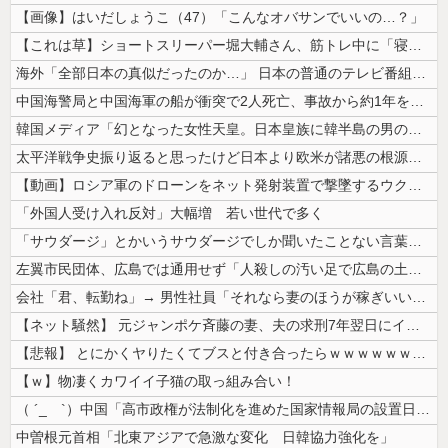
【画像】はいだしょうこ（47）「こんなオバサンでいいの…？」
【これは草】ショートスリーパー堀大輔さん、筋トレ中に「寝たほうが良い」...
海外「全部日本の真似だったのか…」 日本の普通のテレビ番組が最新SNS...
中国海警局と中国海軍の船が衝突で2人死亡、事故から約1年を経て公表…南...
韓国メディア「幻となった女性天皇。日本皇族に韓半島の男の血が入る可能性...
太平洋戦争史振り返ると思ったけど日本より欧米が諸悪の根源やん
【動画】ロシア軍のドローンをネット発射装置で撃墜するウクライナ。
「外国人受け入れ反対」大幅増 若い世代で多く
「サウダージ」とかいうサウダージでしか聞いたことない言葉ｗｗｗｗｗｗｗ...
左翼市民団体、広島では通用せず「人殺しの汚い足で広島の土を踏むな！」→...
会社「君、転勤ね」→ 男性社員「それなら妻のほうが稼ぎいいんで辞めます...
【ネット騒然】 元ジャンポケ斉藤の妻、夫の求刑7年翌日にインスタ更新！...
【悲報】 とにかくヤりたくてブスと付き合ったらｗｗｗｗｗｗｗｗｗｗｗｗ...
【ｗ】物凄くカワイイ子猫の取っ組み合い！
（ ´_ゝ`）中国「高市政権が法制化を進めた国家情報局の設置日が7月3...
中曽根元首相「北東アジアで急激な変化 日韓協力強化を」