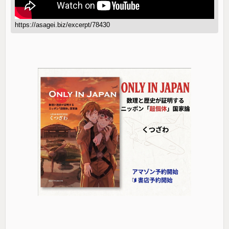
https://asagei.biz/excerpt/78430