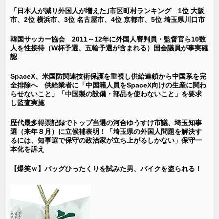
「日本人が減り外国人が増えた｣市区町村ランキング 1位 大阪
市、2位 横浜市、3位 名古屋市、4位 京都市、5位 埼玉県川口市
韓国サッカー協会 2011～12年に外国人審判員・監督官ら10数
人を性接待（W杯予選、五輪予選が含まれる）国会議員が事実確
認
SpaceX、米国防関連技術保護を重視し供給連鎖から中国系を完
全排除へ 供給業者に「中国籍人員をSpaceX向けの生産に関わ
らせないこと」「中国製の設備・部品を使わないこと」を要求
し監査実施
歴代最多得票記録でトップ当選の河合ゆうすけ市議、埼玉知事
選（来年８月）に立候補表明！「埼玉県の外国人問題を解決す
るには、知事選で保守の政治家が立ち上がるしかない」保守一
本化を訴え
【爆笑ｗ】バッグひったくりを試みた男、バイクを盗られる！