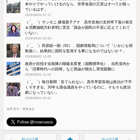
本やりでやっていけるのなら、世界各国の王室はすべてが残っ
ているはず」
2026/08/03 07:17
（ ´_ゝ`）サンモニ 膳場貴子アナ 高市首相の支持率下落の発言
＆消費減税方針表明に苦言「国会が国民の不安に応えてくれて
いない」
2026/08/02 20:43
（ ´_ゝ`）田原総一朗（92）、国家情報局について「いかにも胡
散臭い。結果的に国民を監視する事になるのではないか？」
2026/08/02 12:05
政府が目指す自衛隊の階級名変更（国際標準化）、自民党内か
ら「旧軍時代への回帰」など異論が噴出し実現困難に
2026/08/02 11:19
（ ´_ゝ`）毎日新聞「見てられない。高市早苗首相は政治が下手
くそすぎる。30年も国会議員をやっているのに、そもそも政治
家になっていない」
2026/08/01 20:41
カテゴリ：
マスコミ
前の記事
次の記事