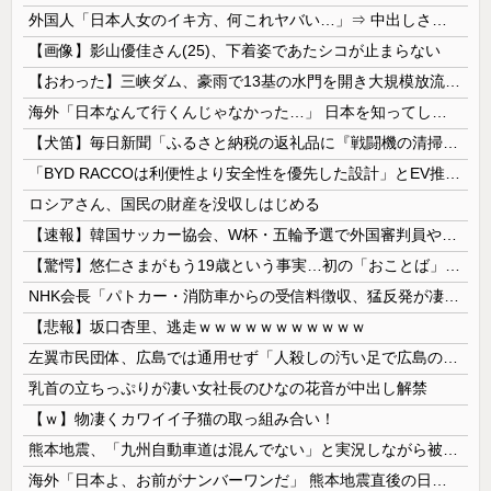
外国人「日本人女のイキ方、何これヤバい…」⇒ 中出しされ痙攣する姿が海外で話題に
【画像】影山優佳さん(25)、下着姿であたシコが止まらない
【おわった】三峡ダム、豪雨で13基の水門を開き大規模放流開始か 下流の工場地帯に洪水流入で崩壊はじまる
海外「日本なんて行くんじゃなかった…」 日本を知ってしまったディズニー信者、帰国後『本家』に失望する事態に
【犬笛】毎日新聞「ふるさと納税の返礼品に『戦闘機の清掃体験』」→サヨク発狂「徴兵制ガー！」…ネット「どういう論理構造を立てた結果その思考に至った...
「BYD RACCOは利便性より安全性を優先した設計」とEV推進派がスカスカ構造を絶賛、これがRACCOの一番の特徴よな
ロシアさん、国民の財産を没収しはじめる
【速報】韓国サッカー協会、W杯・五輪予選で外国審判員や監督官を性接待！！！！
【驚愕】悠仁さまがもう19歳という事実…初の「おことば」にネット民驚嘆
NHK会長「パトカー・消防車からの受信料徴収、猛反発が凄いので検討し直します…」
【悲報】坂口杏里、逃走ｗｗｗｗｗｗｗｗｗｗｗ
左翼市民団体、広島では通用せず「人殺しの汚い足で広島の土を踏むな！」→広島県民「お前らの方が汚いんじゃ！」「ワシらが広島県民じゃ」
乳首の立ちっぷりが凄い女社長のひなの花音が中出し解禁
【ｗ】物凄くカワイイ子猫の取っ組み合い！
熊本地震、「九州自動車道は混んでない」と実況しながら被災地へ向かう有名アナなどに批判殺到 全国紙記者「最新の状況をいち早く伝えることは報道機関としての責務」「情報を取り上げることには大きな意義がある」
海外「日本よ、お前がナンバーワンだ」 熊本地震直後の日本の対応のスピードに世界が衝撃