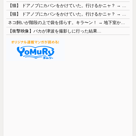
【猫】 ドアノブにカバンをかけていた。行けるかニャ？ → 猫はこうなります…
【猫】 ドアノブにカバンをかけていた。行けるかニャ？ → 猫はこうなります…
ネコ飼いが階段の上で袋を揺らす。キラ〜ン！ → 地下室からヤツが現れる…
【衝撃映像】バカが津波を撮影しに行った結果…