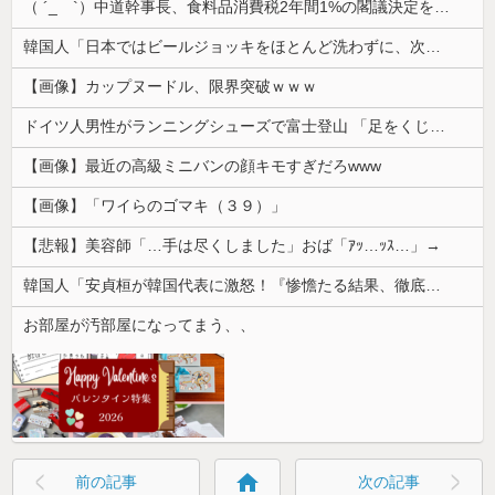
（ ´_ゝ`）中道幹事長、食料品消費税2年間1%の閣議決定を批判 → 記者「中道改革連合は食料品消費税ゼロを公約に掲げていたが？」→ 階猛氏「
韓国人「日本ではビールジョッキをほとんど洗わずに、次の客に出すんだ！ これが証拠の映像だ!!」……あー、なるほどですねー。韓国には「アレ」がないんだ？
【画像】カップヌードル、限界突破ｗｗｗ
ドイツ人男性がランニングシューズで富士登山 「足をくじいて動けない」
【画像】最近の高級ミニバンの顔キモすぎだろwww
【画像】「ワイらのゴマキ（３９）」
【悲報】美容師「…手は尽くしました」おば「ｱｯ…ｯｽ…」→
韓国人「安貞桓が韓国代表に激怒！『惨憺たる結果、徹底的な刷新が必要だ』と監督や協会を痛烈批判」
お部屋が汚部屋になってまう、、
home
前の記事
次の記事