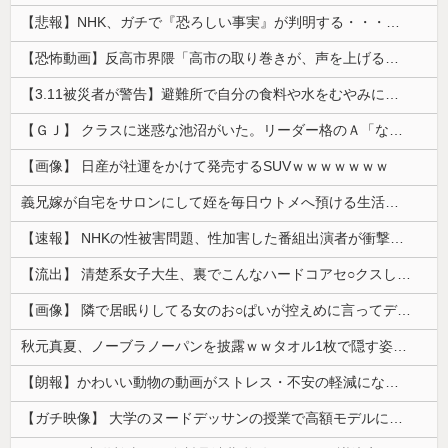
【悲報】NHK、ガチで『恐ろしい事実』が判明する・・・・・
【恐怖動画】反高市界隈「高市の取り巻きが、声を上げる被災地のおばちゃんに詰め寄ってるぅ！」→よく聞くと何やらヤバいことを言っていると話題に…
【3.11被災者が警告】避難所で自分の食料や水をむやみに明かしてはいけない理由
【ＧＪ】 クラスに迷惑な池沼がいた。リーダー格のＡ「なんで支援学級に入れないんですか？」先生「背の高い低いと同じで、これも個性なの！差別は...
【画像】 日産が社運をかけて発売するSUVｗｗｗｗｗｗｗ
義兄嫁が自宅をサロンにして姪を毎日ウトメへ預ける生活に。数年後、そのツケが一気に回ってきて…
【速報】 NHKの性被害問題、性加害した番組出演者が衝撃告白！
【流出】 清楚系女子大生、裏でこんなハードコアセ○クスしてたとか嘘だろ…（動画あり）
【画像】 隣で居眠りしてる女のお○ぱいが控えめに言ってデカいｗｗｗ
秋元真夏、ノーブラノーパンを披露ｗｗタオル1枚で隠す姿がほぼA●女優・・
【朗報】かわいい動物の動画がストレス・不安の軽減になる可能性。英大学の研究で実証
【ガチ映像】 大学のヌードデッサンの授業で高額モデルに依頼したら○○○が凄すぎた動画、お前らの想像の20倍は凄い