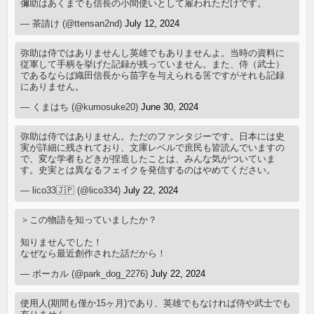
彌助はあくまでも信長の小間使いとして雇われただけです。
— 茶請け (@ttensan2nd)
July 12, 2024
弥助は侍ではありませんし英雄でもありませんよ。当時の資料に
従軍して手柄を挙げた記録が残っていません。また、侍（武士）
であるならば織田信長から苗字を与えられる筈ですがそれも記録
にありません。
— くまはち (@kumosuke20)
June 30, 2024
弥助は侍ではありません。ただのファンタジーです。日本には史
実が詳細に残されており、文庫レベルで庶民も皆読んでいますの
で、変な学者もどきが捏造したことは、みんな気がついていま
す。史実とは異なるフェイクを発信するのはやめてください。
— lico33🇯🇵 (@lico334)
July 22, 2024
＞この物語を知っていましたか？
知りませんでした！
なぜなら最近創作された話だから！
— ボーカル (@park_dog_2276)
July 22, 2024
使用人(期間も僅か15ヶ月)であり、英雄でもなければ侍や武士でも