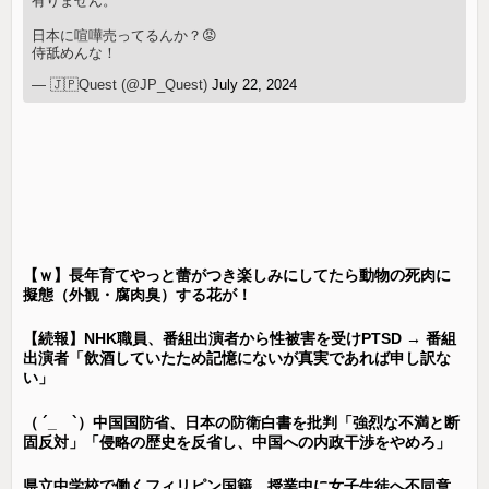
有りません。
日本に喧嘩売ってるんか？😡
侍舐めんな！
— 🇯🇵Quest (@JP_Quest)
July 22, 2024
【ｗ】長年育てやっと蕾がつき楽しみにしてたら動物の死肉に
擬態（外観・腐肉臭）する花が！
【続報】NHK職員、番組出演者から性被害を受けPTSD → 番組
出演者「飲酒していたため記憶にないが真実であれば申し訳な
い」
（ ´_ゝ`）中国国防省、日本の防衛白書を批判「強烈な不満と断
固反対」「侵略の歴史を反省し、中国への内政干渉をやめろ」
県立中学校で働くフィリピン国籍、授業中に女子生徒へ不同意