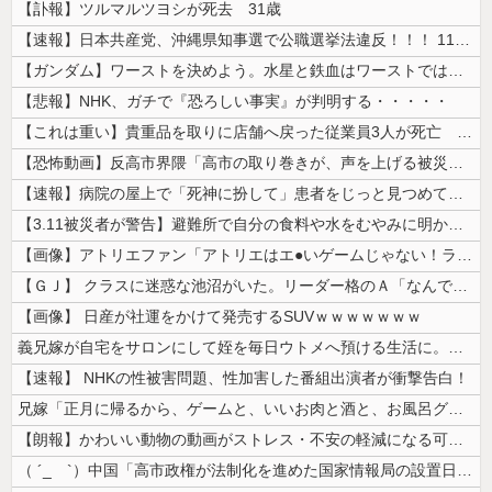
【訃報】ツルマルツヨシが死去 31歳
【速報】日本共産党、沖縄県知事選で公職選挙法違反！！！ 110番通報さ...
【ガンダム】ワーストを決めよう。水星と鉄血はワーストではない。ageか...
【悲報】NHK、ガチで『恐ろしい事実』が判明する・・・・・
【これは重い】貴重品を取りに店舗へ戻った従業員3人が死亡 オンワードが...
【恐怖動画】反高市界隈「高市の取り巻きが、声を上げる被災地のおばちゃん...
【速報】病院の屋上で「死神に扮して」患者をじっと見つめていた男性を逮捕
【3.11被災者が警告】避難所で自分の食料や水をむやみに明かしてはいけ...
【画像】アトリエファン「アトリエはエ●いゲームじゃない！ライザを性的な...
【ＧＪ】 クラスに迷惑な池沼がいた。リーダー格のＡ「なんで支援学級に入...
【画像】 日産が社運をかけて発売するSUVｗｗｗｗｗｗｗ
義兄嫁が自宅をサロンにして姪を毎日ウトメへ預ける生活に。数年後、そのツ...
【速報】 NHKの性被害問題、性加害した番組出演者が衝撃告白！
兄嫁「正月に帰るから、ゲームと、いいお肉と酒と、お風呂グッズの準備しと...
【朗報】かわいい動物の動画がストレス・不安の軽減になる可能性。英大学の...
（ ´_ゝ`）中国「高市政権が法制化を進めた国家情報局の設置日が7月3...