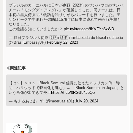
ブラジルのカーニバルに日本が参戦! 2023年のサンパウロのサンバ
チーム「モシダデ・アレグレ」が優勝しました。同チームは、日
本初の黒人侍弥助の物語を語りながらパレードを行いました。モ
ザンビークで生まれた弥助は1579年に日本に連れて来られ英雄と
なりました。
この物語を知っていましたか？
pic.twitter.com/fKVFYn6xWD
— 駐日ブラジル大使館 🇧🇷in🇯🇵 /Embaixada do Brasil no Japão
(@BrazilEmbassyJP)
February 22, 2023
※関連記事
【は？】ＮＨＫ「Black Samurai 信長に仕えたアフリカン侍・弥
助 ハリウッドで映画化も進む」→ 「Black Samurai in Japan」と
いう画像が出てきて炎上
https://t.co/0RGB84JeQp
— もえるあじあ ･∀･ (@moeruasia01)
July 20, 2024