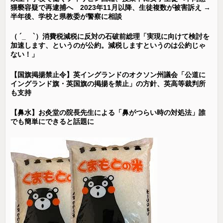
猥褻容疑で再逮捕へ 2023年11月以降、生徒複数が被害訴え →
半年後、学校と県教委が警察に相談
（ ´_ゝ`）消費税減税に反対の石破前総理「実現に向けて検討を
加速します、というのが公約。減税しますというのは公約じゃ
ない！」
【国旗掲揚禁止令】英イングランドのオクソン州議会「公道に
イングランド旗・英国旗の掲揚を禁止」の方針、英高等裁判所
も支持
【鼻水】お灸堂の院長先生による「鼻がつらい時の対処法」誰
でも簡単にできると話題に