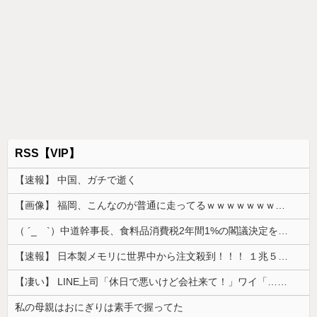
RSS【VIP】
【速報】 中国、ガチで逝く
【画像】 福岡、こんなのが普通に走ってるｗｗｗｗｗｗｗｗｗｗｗｗｗｗｗｗｗｗｗｗｗｗｗｗｗｗｗｗｗｗｗｗｗｗｗｗｗｗｗｗ
（ ´_ゝ`）中道幹事長、食料品消費税2年間1%の閣議決定を批判 → 記者「中道改革連合は食料品消費税ゼロを公約に掲げていたが？」→ 階猛氏「
【速報】 日本製メモリに世界中から注文殺到！！！ １兆５０００億円で工場増築へ
【凄い】 LINE上司「休日で悪いけど会社来て！」ワイ「…無視」上司「マジでヤバいから！」←その結果ｗｗｗｗｗ
私の母親はおにぎりは素手で握ってた