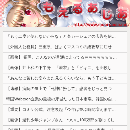
「もう二度と使わないからな」と某カーシェアの広告を信じた人が絶叫、船が遅れたからバスが無くなって困ってたりこの看板が…
【外国人公務員】三重県、ぱよくマスコミの総攻撃に屈せず！「県民対象アンケート『外国人の職員採用を続けるべきか』は差別に該当しない」結果を公表する方針
【画像】 福岡、こんなのが普通に走ってるｗｗｗｗｗｗｗｗｗｗｗｗｗｗｗｗ
【画像】井上和の下半身、「着衣」と「ビキニ」を比較した結果wwwwww
「あんなに苦しむ姿をまた見るくらいなら、もう子どもはいらない」跡継ぎのために離婚までした皇帝が、難産の場で下した命令
【速報】病院の屋上で「死神に扮して」患者をじっと見つめていた男性を逮捕
韓国Webtoon企業の最後の牙城だった日本市場、韓国の自慢の種だった某アプリが遂に……
【重要】コミケ公式、注意喚起「今年は並ぶ時間増えます。移動距離も伸びます。」
【画像】週刊少年ジャンプさん ついに100万部を割ってしまう。何故ジャンプは読まれなくなったのか