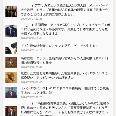
（ ´_ゝ`）アフリカでエボラ感染拡大1,000人超 米ハーバード
大准教授、トランプ政権のUSAID解体の影響を指摘「現地で今
できることには現実的に限界がある」
2026/06/27 22:36
（ ´_ゝ`）共同通信 アフリカCDCトップにインタビュー「エボ
ラ封じ込めに５億ドル必要です。失敗して日本で拡大したら数
十億ドル必要になりますよ」
2026/06/16 17:44
【！】液体絆創膏コロスキンで発毛！どこでも生える！
2026/06/02 14:12
高市総理、エボラ出血熱の流行地域からの入国制限（最大21日
間の健康監視）を発令
2026/05/18 20:01
死亡した女性と短時間接触した客室乗務員、ハンタウイルスに
感染疑い アルゼンチンでは感染拡大中
2026/05/08 00:43
【ハンタウイルス】WHOテドロス事務局長「現段階では公衆衛
生上のリスクは低い😤」
2026/05/07 02:20
（ ´_ゝ`）「高額療養費制度改悪、石破は止めたが高市は改悪を
押し進めた」産婦人科医ソンさん「高額療養費制度ってもう不
妊治療に使えないの？」「そもそも医療費はそんなに伸びてい