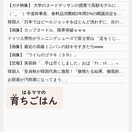
【ガチ映像】 大学のヌードデッサンの授業で高額モデルに依頼したら○○○が凄すぎた動画、お前らの想像の20倍は凄い
（ ´_ゝ`）中道幹事長、食料品消費税2年間1%の閣議決定を批判 → 記者「中道改革連合は食料品消費税ゼロを公約に掲げていたが？」→ 階猛氏「
韓国人「日本ではビールジョッキをほとんど洗わずに、次の客に出すんだ！ これが証拠の映像だ!!」……あー、なるほどですねー。韓国には「アレ」がないんだ？
【画像】カップヌードル、限界突破ｗｗｗ
ドイツ人男性がランニングシューズで富士登山 「足をくじいて動けない」
【画像】最近の高級ミニバンの顔キモすぎだろwww
【画像】「ワイらのゴマキ（３９）」
【悲報】美容師「…手は尽くしました」おば「ｱｯ…ｯｽ…」→
韓国人「安貞桓が韓国代表に激怒！『惨憺たる結果、徹底的な刷新が必要だ』と監督や協会を痛烈批判」
お部屋が汚部屋になってまう、、