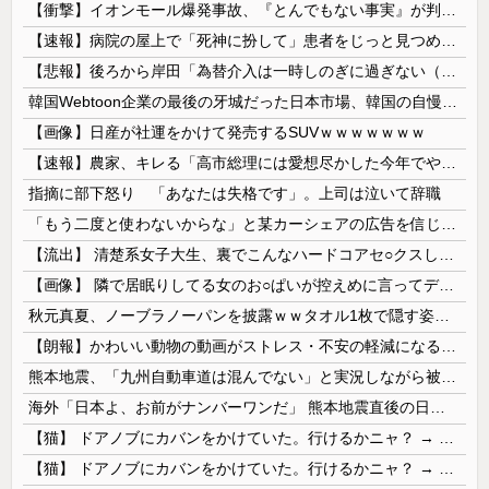
【衝撃】イオンモール爆発事故、『とんでもない事実』が判明してしまう・・・・・・
【速報】病院の屋上で「死神に扮して」患者をじっと見つめていた男性を逮捕
【悲報】後ろから岸田「為替介入は一時しのぎに過ぎない（キリッ」
韓国Webtoon企業の最後の牙城だった日本市場、韓国の自慢の種だった某アプリが遂に……
【画像】日産が社運をかけて発売するSUVｗｗｗｗｗｗｗ
【速報】農家、キレる「高市総理には愛想尽かした今年でやめるぞ」コメ売値は生産原価の半分以下、肥料代や燃料代は高騰
指摘に部下怒り 「あなたは失格です」。上司は泣いて辞職
「もう二度と使わないからな」と某カーシェアの広告を信じた人が絶叫、船が遅れたからバスが無くなって困ってたりこの看板が…
【流出】 清楚系女子大生、裏でこんなハードコアセ○クスしてたとか嘘だろ…（動画あり）
【画像】 隣で居眠りしてる女のお○ぱいが控えめに言ってデカいｗｗｗ
秋元真夏、ノーブラノーパンを披露ｗｗタオル1枚で隠す姿がほぼA●女優・・
【朗報】かわいい動物の動画がストレス・不安の軽減になる可能性。英大学の研究で実証
熊本地震、「九州自動車道は混んでない」と実況しながら被災地へ向かう有名アナなどに批判殺到 全国紙記者「最新の状況をいち早く伝えることは報道機関としての責務」「情報を取り上げることには大きな意義がある」
海外「日本よ、お前がナンバーワンだ」 熊本地震直後の日本の対応のスピードに世界が衝撃
【猫】 ドアノブにカバンをかけていた。行けるかニャ？ → 猫はこうなります…
【猫】 ドアノブにカバンをかけていた。行けるかニャ？ → 猫はこうなります…