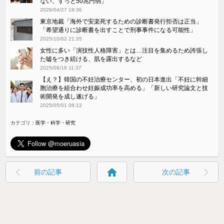
ない、ずっと50兆円弱」
2026/04/27 18:36
東京地裁「海外で安楽死するための診断書発行拒否は正当」
「希望通りに診断書を出すことで刑事事件になる可能性」
2025/10/02 21:35
女性に多い「演技性人格障害」とは…注目を集めるため誇張し
た嘘をつき続ける、肌を露出するなど
2025/06/18 11:37
【え？】韓国の不妊治療センター、初の日本進出「不妊に幹細
胞治療を組合わせ妊娠成功率を高める」「新しい研究論文と技
術開発を成し遂げる」
2025/05/01 08:12
カテゴリ：
医学・科学・研究
home
前の記事
次の記事