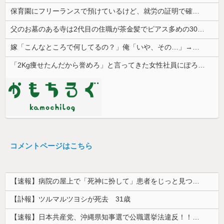
保育園にフリーランスで預けているけど、就労の証明で確定申告の写しを求められた。これおかしくない？
父のお墓のある寺は2代目の住職が茶金髪でピアス多めの30代チャラ男
嫁「こんなところで何してるの？」俺「いや、その…」→ウワキ相手と一緒のところを見られ、最悪の修羅場になって…
「2Kg痩せたんだから誉めろ」と言ってきた女性社員にぽろっと本音を言ったら女性陣に「土下座して謝れ」と詰め寄られた。俺が悪いのか？
コメントページはこちら
【速報】病院の屋上で「死神に扮して」患者をじっと見つめていた男性を逮捕
【訃報】ツルマルツヨシが死去 31歳
【速報】日本共産党、沖縄県知事選で公職選挙法違反！！！ 110番通報されても辞全くめない件