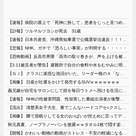
【速報】病院の屋上で「死神に扮して」患者をじっと見つめていた男性を逮捕
【訃報】ツルマルツヨシが死去 31歳
【速報】日本共産党、沖縄県知事選で公職選挙法違反！！！ 110番通報されても辞全くめない件
【悲報】NHK、ガチで『恐ろしい事実』が判明する・・・・・
【恐怖動画】反高市界隈「高市の取り巻きが、声を上げる被災地のおばちゃんに詰め寄ってるぅ！」→よく聞くと何やらヤバいことを言っていると話題に…
【3.11被災者が警告】避難所で自分の食料や水をむやみに明かしてはいけない理由
【ＧＪ】 クラスに迷惑な池沼がいた。リーダー格のＡ「なんで支援学級に入れないんですか？」先生「背の高い低いと同じで、これも個性なの！差別は...
【画像】 日産が社運をかけて発売するSUVｗｗｗｗｗｗｗ
義兄嫁が自宅をサロンにして姪を毎日ウトメへ預ける生活に。数年後、そのツケが一気に回ってきて…
【速報】 NHKの性被害問題、性加害した番組出演者が衝撃告白！
【流出】 清楚系女子大生、裏でこんなハードコアセ○クスしてたとか嘘だろ…（動画あり）
【画像】 隣で居眠りしてる女のお○ぱいが控えめに言ってデカいｗｗｗ
秋元真夏、ノーブラノーパンを披露ｗｗタオル1枚で隠す姿がほぼA●女優・・
【朗報】かわいい動物の動画がストレス・不安の軽減になる可能性。英大学の研究で実証