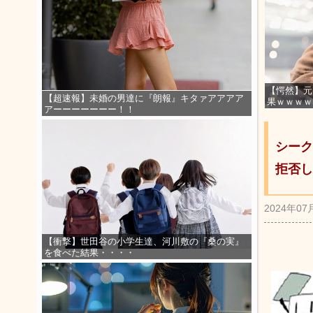
【愕然】元
【超速報】未婚の男達に『朗報』キタァアアアア
果ｗｗｗｗ
アーーーーーーー！！
シーク
拒否し
2024年07
【衝撃】世田谷の小学生達、河川敷の『桑の実』
を食べた結果・・・・