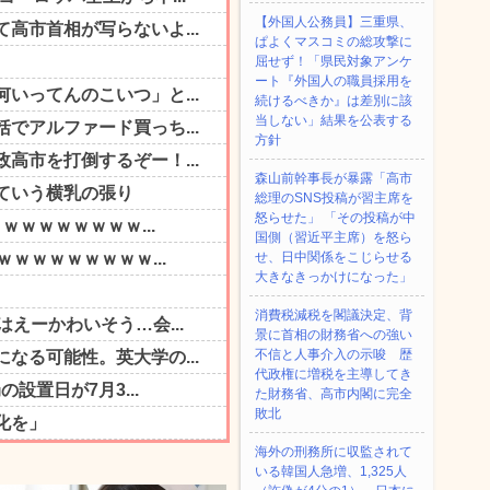
【外国人公務員】三重県、
ぱよくマスコミの総攻撃に
屈せず！「県民対象アンケ
ート『外国人の職員採用を
続けるべきか』は差別に該
当しない」結果を公表する
方針
森山前幹事長が暴露「高市
総理のSNS投稿が習主席を
怒らせた」 「その投稿が中
国側（習近平主席）を怒ら
せ、日中関係をこじらせる
大きなきっかけになった」
消費税減税を閣議決定、背
景に首相の財務省への強い
不信と人事介入の示唆 歴
代政権に増税を主導してき
た財務省、高市内閣に完全
敗北
海外の刑務所に収監されて
いる韓国人急増、1,325人