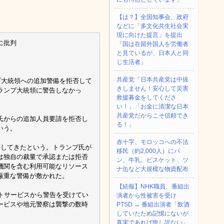
【は？】全国知事会、政府
などに「多文化共生社会実
現に向けた提言」を提出
に批判
「国は在留外国人を労働者
と見ているが、日本人と同
じ生活者」
共産党「日本共産党は中抜
プ大統領への追加警備を拒否して
きしません！安心して災害
ランプ大統領に警告しなかっ
救援募金をしてくださ
い！」「お金に清潔な日本
共産党だからこそ信頼でき
氏からの追加人員要請を拒否し
る！」
いう。
赤十字、モロッコへの不法
否してきたという。トランプ氏が
移民（約2,000人）にパ
は独自の裁量で承認または拒否
ン、牛乳、ビスケット、ツ
機関を含む利用可能なリソース
ナ缶など大規模な物資配布
厳重な警備が敷かれた。
【続報】NHK職員、番組出
トサービスから警告を受けてい
演者から性被害を受け
ービスや地元警察は襲撃の数時
PTSD → 番組出演者「飲酒
していたため記憶にないが
真実であれば申し訳ない」