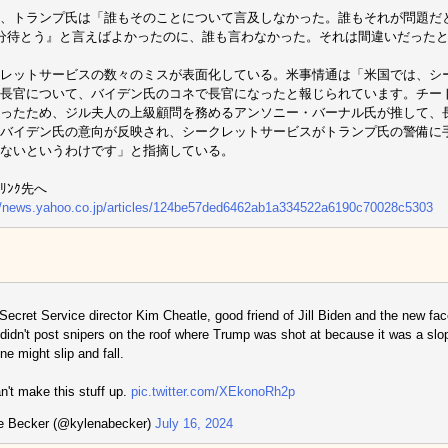
、トランプ氏は「誰もそのことについて言及しなかった。誰もそれが問題だと
分待とう』と言えばよかったのに、誰も言わなかった。それは間違いだった
レットサービスの数々のミスが表面化している。米事情通は「米国では、シ
長官について、バイデン氏のコネで長官になったと報じられています。チー
ったため、ジル夫人の上級顧問を務めるアンソニー・バーナル氏が推して、
バイデン氏の意向が反映され、シークレットサービスがトランプ氏の警備に
ないというわけです」と指摘している。
ﾘﾝｸ先へ
//news.yahoo.co.jp/articles/124be57ded6462ab1a334522a6190c70028c5303
ecret Service director Kim Cheatle, good friend of Jill Biden and the new f
, didn't post snipers on the roof where Trump was shot at because it was a slo
e might slip and fall.
n't make this stuff up.
pic.twitter.com/XEkonoRh2p
e Becker (@kylenabecker)
July 16, 2024