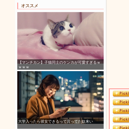
オススメ
【マンチカン】子猫同士のケンカが可愛すぎるｗ
ｗｗｗ
大学入ったら彼女できるって言ってた奴来い