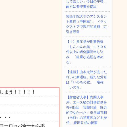
してほしい」今日の午後、
政府に要望書を提出
関西学院大学のアシスタン
ト教授（中国籍）、ドラッ
グストアで現行犯逮捕 万
引き容疑
【！】共産党が刑事告訴
「しんぶん赤旗」１７００
件以上の虚偽購読申し込
み 「厳重な処罰を求め
る」
【速報】山本太郎が去った
れいわ新選組、新たな党名
は「いのちの党」 略称
「いのち」
【財務省人事】内閣人事
局、エース級の財務官僚を
異例転出 官邸幹部「協力
的でなかった」※岸田首相
（当時）の秘書官などを歴
任 、岸田首相の後輩