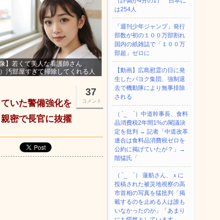
（詐偽が4分の1） 日本に
は254人
「週刊少年ジャンプ」発行
部数が初の１００万部割れ
国内の紙雑誌で「１００万
部超」ゼロに
像】若くて美人な看護師さん
【動画】広島慰霊の日に発
3）汚部屋すぎて掃除してくれる人
集ｗｗｗ
生したパヨク集団、強制退
去で機動隊により無事排除
37
される
していた警備強化を
コメント
（ ´_ゝ`）中道幹事長、食料
と親密で長官に抜擢
品消費税2年間1%の閣議決
定を批判 → 記者「中道改革
連合は食料品消費税ゼロを
公約に掲げていたが？」→
階猛氏「
（ ´_ゝ`） 蓮舫さん、ｘに
投稿された被災地視察の高
市首相の写真を猛批判「掲
載するのを止める人は誰も
いなかったのか」「あまり
にも愕然としています」