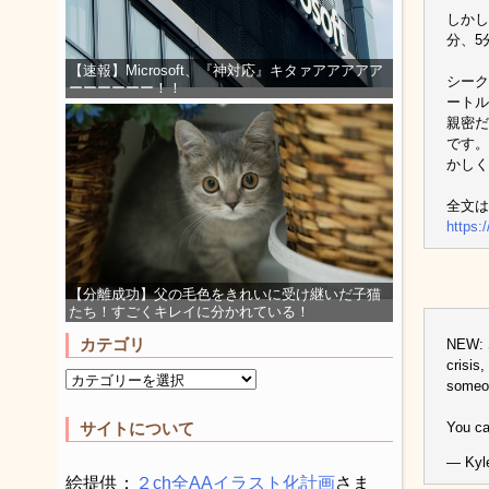
しかし
分、5
【速報】Microsoft、『神対応』キタァアアアアア
シーク
ーーーーーー！！
ートル
親密だ
です。
かしく
全文は
https:
【分離成功】父の毛色をきれいに受け継いだ子猫
たち！すごくキレイに分かれている！
カテゴリ
NEW: S
crisis
someon
You ca
サイトについて
— Kyl
絵提供：
２ch全AAイラスト化計画
さま