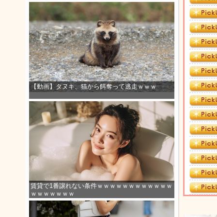
【動画】タヌキ、猫から餌奪って逃走ｗｗｗ
賃貸で1番譲れない条件ｗｗｗｗｗｗｗｗｗｗｗｗ
ｗｗｗｗｗｗｗ