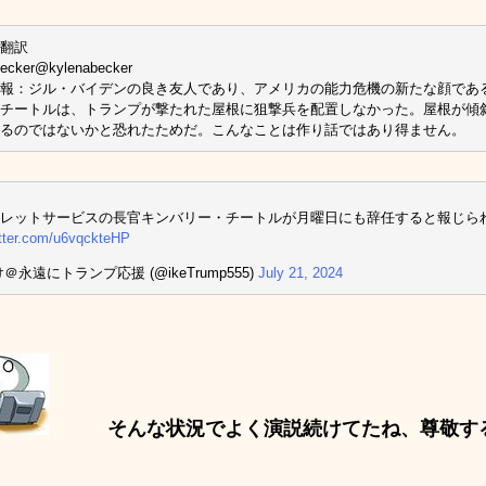
翻訳
Becker@kylenabecker
報：ジル・バイデンの良き友人であり、アメリカの能力危機の新たな顔であ
チートルは、トランプが撃たれた屋根に狙撃兵を配置しなかった。屋根が傾
るのではないかと恐れたためだ。こんなことは作り話ではあり得ません。
レットサービスの長官キンバリー・チートルが月曜日にも辞任すると報じら
itter.com/u6vqckteHP
＠永遠にトランプ応援 (@ikeTrump555)
July 21, 2024
そんな状況でよく演説続けてたね、尊敬す