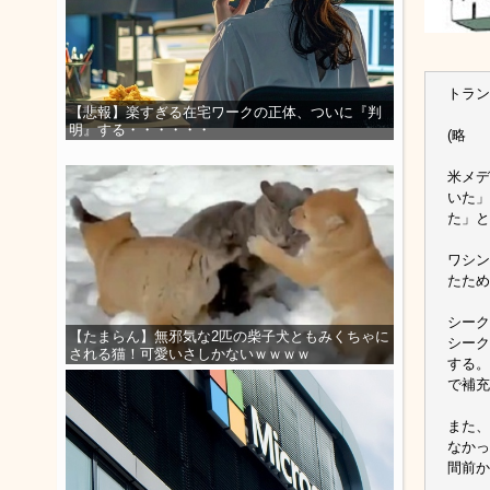
トラン
【悲報】楽すぎる在宅ワークの正体、ついに『判
明』する・・・・・・
(略
米メデ
いた」
た」と
ワシン
たため
シーク
【たまらん】無邪気な2匹の柴子犬ともみくちゃに
シーク
される猫！可愛いさしかないｗｗｗｗ
する。
で補充
また、
なかっ
間前か