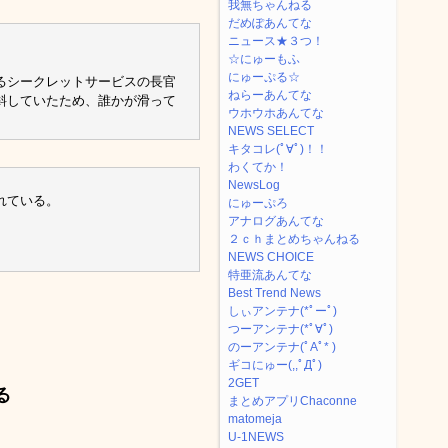
我無ちゃんねる
だめぽあんてな
ニュース★３つ！
☆にゅーもふ
にゅーぷる☆
るシークレットサービスの長官
ねらーあんてな
斜していたため、誰かが滑って
ウホウホあんてな
NEWS SELECT
キタコレ(ﾟ∀ﾟ)！！
わくてか！
NewsLog
れている。
にゅーぷろ
アナログあんてな
２ｃｈまとめちゃんねる
NEWS CHOICE
特亜流あんてな
Best Trend News
しぃアンテナ(*ﾟーﾟ)
つーアンテナ(*ﾟ∀ﾟ)
のーアンテナ(ﾟAﾟ* )
ギコにゅー(,,ﾟДﾟ)
2GET
る
まとめアプリChaconne
matomeja
U-1NEWS