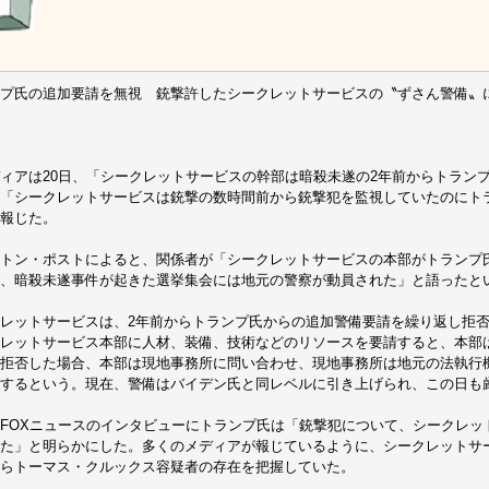
プ氏の追加要請を無視 銃撃許したシークレットサービスの〝ずさん警備〟
ィアは20日、「シークレットサービスの幹部は暗殺未遂の2年前からトラン
「シークレットサービスは銃撃の数時間前から銃撃犯を監視していたのにト
報じた。
トン・ポストによると、関係者が「シークレットサービスの本部がトランプ
、暗殺未遂事件が起きた選挙集会には地元の警察が動員された」と語ったと
レットサービスは、2年前からトランプ氏からの追加警備要請を繰り返し拒
レットサービス本部に人材、装備、技術などのリソースを要請すると、本部
拒否した場合、本部は現地事務所に問い合わせ、現地事務所は地元の法執行
するという。現在、警備はバイデン氏と同レベルに引き上げられ、この日も
FOXニュースのインタビューにトランプ氏は「銃撃犯について、シークレッ
た」と明らかにした。多くのメディアが報じているように、シークレットサ
らトーマス・クルックス容疑者の存在を把握していた。