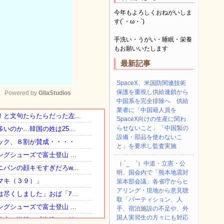
今年もよろしくおねがいしま
す(´・ω・`)
手洗い・うがい・睡眠・栄養
もお願いいたします
最新記事
SpaceX、米国防関連技術
保護を重視し供給連鎖から
Powered by 
GliaStudios
中国系を完全排除へ 供給
業者に「中国籍人員を
SpaceX向けの生産に関わ
Mute
らせないこと」「中国製の
設備・部品を使わないこ
と」を要求し監査実施
（ ´_ゝ`）中道・立憲・公
明、国会内で「熊本地震対
策本部会議」各省庁からヒ
アリング・現地から意見聴
取「パーティション、人
手、宿泊施設の不足や、外
国人実習生の方々にも対応