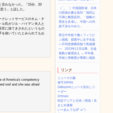
言わなかった。『15分、20
（ ´_ゝ`）中国国防省、日本
と思う」と話した。
の防衛白書を批判「強烈な
不満と断固反対」「侵略の
ークレットサービスのキム・チ
歴史を反省し、中国への内
トル氏がジル・バイデン夫人と
政干渉をやめろ」
長官に抜てきされたというもの
手を抜いていたとみられてもお
県立中学校で働くフィリピ
ン国籍、授業中に女子生徒
へ不同意猥褻容疑で再逮捕
へ 2023年11月以降、生徒
複数が被害訴え → 半年後、
学校と県教委が警察に相談
リンク
ニュースの森
ace of America's competency
保守JAPAN
ped roof and she was afraid
Zattoyomiニュース見出しリ
ーダー
2chnavi
特定アジアと日本／情強！良
まとめ速報
いーあんてな(#ﾟｗﾟ)