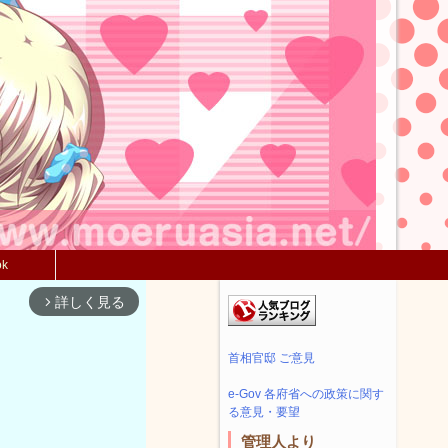
ok
詳しく見る
arrow_forward_ios
首相官邸 ご意見
e-Gov 各府省への政策に関す
る意見・要望
管理人より