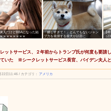
美人だけどBBAになった結
「嬉しすぎて！」とんでもないジャン
【画
ｗｗｗｗｗｗｗｗ
プ力を発揮する柴犬が話題に
（2
を募
レットサービス、２年前からトランプ氏が何度も要請
ていた ※シークレットサービス長官、バイデン夫人
月22日11:46 / カテゴリ：
アメリカ