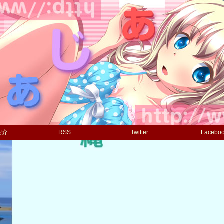
紹介
RSS
Twitter
Facebo